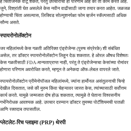
हे चिंताजनक वाटू शकते, परंतु उपचारांचा हा परिणाम आहे की तो काम करत आहे.
जुने, विश्रांती घेत असलेले केस नवीन वाढीसाठी जागा तयार करत आहेत. जळजळ
होण्याची चिंता असल्यास, लिक्विड सोल्युशनपेक्षा फोम व्हर्जन स्कॅल्पसाठी अधिक
सौम्य असते.
स्पायरोनोलॅक्टोन
जर महिलांमध्ये केस गळती अतिरिक्त एंड्रोजेन्स (पुरुष संप्रेरके) शी संबंधित
असेल, तर डॉक्टर स्पायरोनोलॅक्टोन लिहून देऊ शकतात. हे ओरल औषध विशेषतः
केस गळतीसाठी FDA-मान्यताप्राप्त नाही, परंतु ते एंड्रोजेन्सचा केसांच्या रोमांवर
होणारा परिणाम अवरोधित करते, म्हणून ते अनेकदा ऑफ-लेबल वापरले जाते.
स्पायरोनोलॅक्टोन प्रीमेनोपॉजल महिलांमध्ये, ज्यांना हार्मोनल असंतुलनाची चिन्हे
देखील दिसतात, जसे की मुरुम किंवा चेहऱ्यावर जास्त केस, त्यांच्यासाठी सर्वोत्तम
कार्य करते. यामुळे जन्मजात दोष होऊ शकतात, त्यामुळे ते घेताना विश्वसनीय
गर्भनिरोधक आवश्यक आहे. उपचार दरम्यान डॉक्टर तुमच्या पोटॅशियमची पातळी
आणि रक्तदाब तपासतील.
प्लेटलेट-रिच प्लाझ्मा (PRP) थेरपी