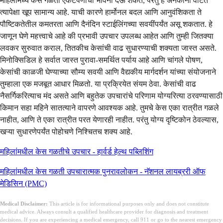
महिलांमध्ये केस गळती एकटेपणाची भावना देऊ शकते, परंतु हे अनेकांना वाटते
त्यापेक्षा खूप सामान्य आहे. याची कारणे हार्मोनल बदल आणि आनुवंशिकता ते
पौष्टिकतेतील कमतरता आणि दैनंदिन स्टाईलिंगच्या सवयींपर्यंत असू शकतात. हे
जाणून घेणे महत्त्वाचे आहे की प्रभावी उपचार उपलब्ध आहेत आणि तुम्ही जितक्या
लवकर सुरुवात कराल, तितकीच केसांची वाढ सुधारण्याची शक्यता जास्त असते.
मिनोक्सिडिल हे सर्वात जास्त पुरावा-समर्थित पर्याय आहे आणि चांगले पोषण,
केसांची काळजी घेण्याच्या सौम्य सवयी आणि वैद्यकीय मार्गदर्शन यांच्या संयोजनाने
तुम्हाला एक मजबूत आधार मिळतो. या प्रक्रियेत संयम ठेवा. केसांची वाढ
नैसर्गिकरित्याच मंद असते आणि बहुतेक उपचारांचे परिणाम योग्यरित्या ठरवण्यासाठी
किमान सहा महिने सातत्याने वापरणे आवश्यक आहे. तुमचे केस एका रात्रीत गळले
नाहीत, आणि ते एका रात्रीत परत येणारही नाहीत. परंतु योग्य दृष्टिकोन ठेवल्यास,
खऱ्या सुधारणेपर्यंत पोहोचणे निश्चितच शक्य आहे.
महिलांमधील केस गळतीचे उपचार - हार्वर्ड हेल्थ पब्लिशिंग
महिलांमधील केस गळती उपचारात्मक पुनरावलोकन - नॅशनल लायब्ररी ऑफ
मेडिसिन (PMC)
Medical Disclaimer:
This article is for informational purposes only and does not constitute
medical advice. Always consult a qualified healthcare provider for diagnosis and treatment
decisions. If you are experiencing a medical emergency, call 911 or go to the nearest emergency