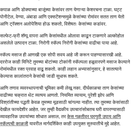
कपाळ आणि डोक्याच्या बाजूंच्या केसांवर ताण येणाऱ्या केशरचना टाळा. घट्ट
पोनीटेल, वेण्या, अंबाडा आणि एक्सटेंशन्समुळे केसांच्या रोमांवर सतत ताण येतो
आणि ट्रॅक्शन अलोपेशिया होऊ शकतो, विशेषतः केसांच्या कडांवर.
सल्फेट-फ्री शॅम्पू वापरा आणि केसांमधील ओलावा काढून टाकणारे अल्कोहोल
असलेले उत्पादन टाळा. निरोगी स्कॅल्प निरोगी केसांच्या वाढीचा पाया आहे.
स्कॅल्प मसाज ही आणखी एक सोपी सवय आहे जी करून पाहण्यासारखी आहे.
दररोज काही मिनिटे तुमच्या बोटांच्या टोकांनी स्कॅल्पला हळूवारपणे मसाज केल्याने
रोमांमधील रक्त प्रवाह वाढू शकतो. काही लहान अभ्यासांनुसार, हे सातत्याने
केल्यास कालांतराने केसांची जाडी सुधारू शकते.
आणि तणाव व्यवस्थापनाची भूमिका कमी लेखू नका. दीर्घकाळचा ताण केसांच्या
वाढीच्या चक्रात थेट व्यत्यय आणतो. नियमित व्यायाम, पुरेशी झोप आणि
विश्रांतीच्या पद्धती केवळ तुमच्या मूडसाठी चांगल्या नाहीत. त्या तुमच्या केसांसाठी
देखील फायदेशीर आहेत. जर तुम्ही वैद्यकीय उपचारांसोबतच घरी वापरण्यासाठी
व्यावहारिक उपायांच्या शोधात असाल, तर
केस गळतीवर घरगुती उपाय आणि
स्कॅल्पची काळजी
यावरील मार्गदर्शिकेत काही उपयुक्त सुरुवातीचे मुद्दे आहेत.