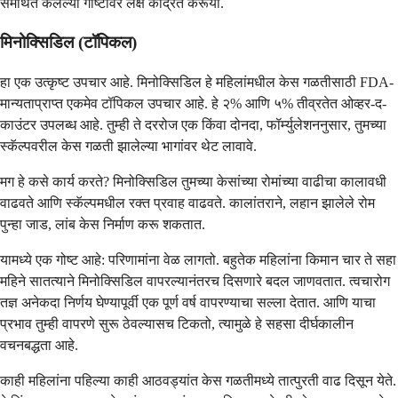
समर्थित केलेल्या गोष्टींवर लक्ष केंद्रित करूया.
मिनोक्सिडिल (टॉपिकल)
हा एक उत्कृष्ट उपचार आहे. मिनोक्सिडिल हे महिलांमधील केस गळतीसाठी FDA-
मान्यताप्राप्त एकमेव टॉपिकल उपचार आहे. हे २% आणि ५% तीव्रतेत ओव्हर-द-
काउंटर उपलब्ध आहे. तुम्ही ते दररोज एक किंवा दोनदा, फॉर्म्युलेशननुसार, तुमच्या
स्कॅल्पवरील केस गळती झालेल्या भागांवर थेट लावावे.
मग हे कसे कार्य करते? मिनोक्सिडिल तुमच्या केसांच्या रोमांच्या वाढीचा कालावधी
वाढवते आणि स्कॅल्पमधील रक्त प्रवाह वाढवते. कालांतराने, लहान झालेले रोम
पुन्हा जाड, लांब केस निर्माण करू शकतात.
यामध्ये एक गोष्ट आहे: परिणामांना वेळ लागतो. बहुतेक महिलांना किमान चार ते सहा
महिने सातत्याने मिनोक्सिडिल वापरल्यानंतरच दिसणारे बदल जाणवतात. त्वचारोग
तज्ञ अनेकदा निर्णय घेण्यापूर्वी एक पूर्ण वर्ष वापरण्याचा सल्ला देतात. आणि याचा
प्रभाव तुम्ही वापरणे सुरू ठेवल्यासच टिकतो, त्यामुळे हे सहसा दीर्घकालीन
वचनबद्धता आहे.
काही महिलांना पहिल्या काही आठवड्यांत केस गळतीमध्ये तात्पुरती वाढ दिसून येते.