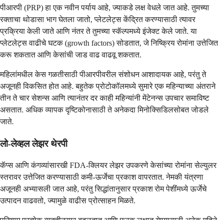
पीआरपी (PRP) हा एक नवीन पर्याय आहे, ज्याकडे लक्ष वेधले जात आहे. तुमच्या
रक्ताचा थोडासा भाग घेतला जातो, प्लेटलेट्स केंद्रित करण्यासाठी त्यावर
प्रक्रिया केली जाते आणि नंतर ते तुमच्या स्कॅल्पमध्ये इंजेक्ट केले जाते. या
प्लेटलेट्स वाढीचे घटक (growth factors) सोडतात, जे निष्क्रिय रोमांना उत्तेजित
करू शकतात आणि केसांची जाड वाढ वाढवू शकतात.
महिलांमधील केस गळतीसाठी पीआरपीवरील संशोधन आशादायक आहे, परंतु ते
अजूनही विकसित होत आहे. बहुतेक प्रोटोकॉलमध्ये सुमारे एक महिन्याच्या अंतराने
तीन ते चार सेशन्स आणि त्यानंतर दर काही महिन्यांनी मेंटेनन्स उपचार समाविष्ट
असतात. अधिक व्यापक दृष्टिकोनासाठी ते अनेकदा मिनोक्सिडिलसोबत जोडले
जाते.
लो-लेव्हल लेझर थेरपी
कॅप्स आणि कंगव्यांसारखी FDA-क्लियर लेझर उपकरणे केसांच्या रोमांना सेल्युलर
स्तरावर उत्तेजित करण्यासाठी कमी-ऊर्जेचा प्रकाश वापरतात. नेमकी यंत्रणा
अजूनही अभ्यासली जात आहे, परंतु सिद्धांतानुसार प्रकाश रोम पेशींमध्ये ऊर्जेचे
उत्पादन वाढवतो, ज्यामुळे वाढीस प्रोत्साहन मिळते.