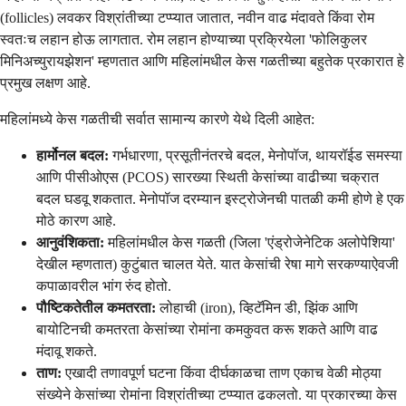
(follicles) लवकर विश्रांतीच्या टप्प्यात जातात, नवीन वाढ मंदावते किंवा रोम
स्वतःच लहान होऊ लागतात. रोम लहान होण्याच्या प्रक्रियेला 'फोलिकुलर
मिनिअच्युरायझेशन' म्हणतात आणि महिलांमधील केस गळतीच्या बहुतेक प्रकारात हे
प्रमुख लक्षण आहे.
महिलांमध्ये केस गळतीची सर्वात सामान्य कारणे येथे दिली आहेत:
हार्मोनल बदल:
गर्भधारणा, प्रसूतीनंतरचे बदल, मेनोपॉज, थायरॉईड समस्या
आणि पीसीओएस (PCOS) सारख्या स्थिती केसांच्या वाढीच्या चक्रात
बदल घडवू शकतात. मेनोपॉज दरम्यान इस्ट्रोजेनची पातळी कमी होणे हे एक
मोठे कारण आहे.
आनुवंशिकता:
महिलांमधील केस गळती (जिला 'एंड्रोजेनेटिक अलोपेशिया'
देखील म्हणतात) कुटुंबात चालत येते. यात केसांची रेषा मागे सरकण्याऐवजी
कपाळावरील भांग रुंद होतो.
पौष्टिकतेतील कमतरता:
लोहाची (iron), व्हिटॅमिन डी, झिंक आणि
बायोटिनची कमतरता केसांच्या रोमांना कमकुवत करू शकते आणि वाढ
मंदावू शकते.
ताण:
एखादी तणावपूर्ण घटना किंवा दीर्घकाळचा ताण एकाच वेळी मोठ्या
संख्येने केसांच्या रोमांना विश्रांतीच्या टप्प्यात ढकलतो. या प्रकारच्या केस