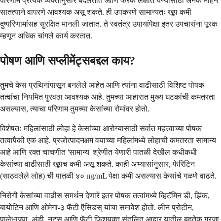
परिणाम प्रत्येक व्यक्तीनुसार बदलतात आणि फरक लक्षात येण्यासाठी अनेक महिने
सातत्याने वापरणे आवश्यक असू शकते. ही उपकरणे सामान्यतः खूप कमी
दुष्परिणामांसह सुरक्षित मानली जातात. ते स्वतंत्र उपायांपेक्षा इतर उपचारांना पूरक
म्हणून अधिक चांगले कार्य करतात.
पोषण आणि सप्लीमेंट्सबद्दल काय?
तुमचे केस प्रथिनांपासून बनलेले आहेत आणि त्यांना वाढीसाठी विशिष्ट पोषक
तत्वांचा नियमित पुरवठा आवश्यक आहे. तुमच्या आहारात मुख्य घटकांची कमतरता
असल्यास, त्याचा परिणाम तुमच्या केसांच्या रोमांवर होतो.
विशेषतः महिलांसाठी लोहा हे केसांच्या आरोग्यासाठी सर्वात महत्त्वाच्या पोषक
तत्वांपैकी एक आहे. प्रजोत्पादनक्षम वयाच्या महिलांमध्ये लोहाची कमतरता सामान्य
आहे आणि रक्त चाचणीत 'सामान्य' श्रेणीत येणारी पातळी देखील कधीकधी
केसांच्या वाढीसाठी खूपच कमी असू शकते. काही अभ्यासांनुसार, फेरिटिन
(साठवलेले लोह) ची पातळी ४० ng/mL पेक्षा कमी असल्यास केसांचे गळणे वाढते.
निरोगी केसांच्या वाढीस समर्थन देणारे इतर पोषक तत्वांमध्ये व्हिटॅमिन डी, झिंक,
बायोटिन आणि ओमेगा-३ फॅटी ऍसिडस् यांचा समावेश होतो. लीन प्रोटीन,
पालेभाज्या, अंडी, नट्स आणि फॅटी फिशयुक्त संतुलित आहार यातील बहुतेक गरजा