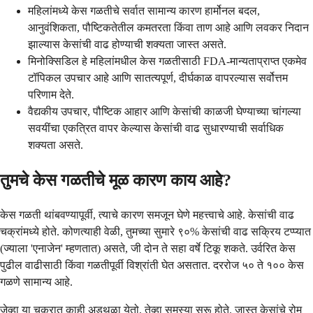
महिलांमध्ये केस गळतीचे सर्वात सामान्य कारण हार्मोनल बदल,
आनुवंशिकता, पौष्टिकतेतील कमतरता किंवा ताण आहे आणि लवकर निदान
झाल्यास केसांची वाढ होण्याची शक्यता जास्त असते.
मिनोक्सिडिल हे महिलांमधील केस गळतीसाठी FDA-मान्यताप्राप्त एकमेव
टॉपिकल उपचार आहे आणि सातत्यपूर्ण, दीर्घकाळ वापरल्यास सर्वोत्तम
परिणाम देते.
वैद्यकीय उपचार, पौष्टिक आहार आणि केसांची काळजी घेण्याच्या चांगल्या
सवयींचा एकत्रित वापर केल्यास केसांची वाढ सुधारण्याची सर्वाधिक
शक्यता असते.
तुमचे केस गळतीचे मूळ कारण काय आहे?
केस गळती थांबवण्यापूर्वी, त्याचे कारण समजून घेणे महत्त्वाचे आहे. केसांची वाढ
चक्रांमध्ये होते. कोणत्याही वेळी, तुमच्या सुमारे ९०% केसांची वाढ सक्रिय टप्प्यात
(ज्याला 'एनाजेन' म्हणतात) असते, जी दोन ते सहा वर्षे टिकू शकते. उर्वरित केस
पुढील वाढीसाठी किंवा गळतीपूर्वी विश्रांती घेत असतात. दररोज ५० ते १०० केस
गळणे सामान्य आहे.
जेव्हा या चक्रात काही अडथळा येतो, तेव्हा समस्या सुरू होते. जास्त केसांचे रोम