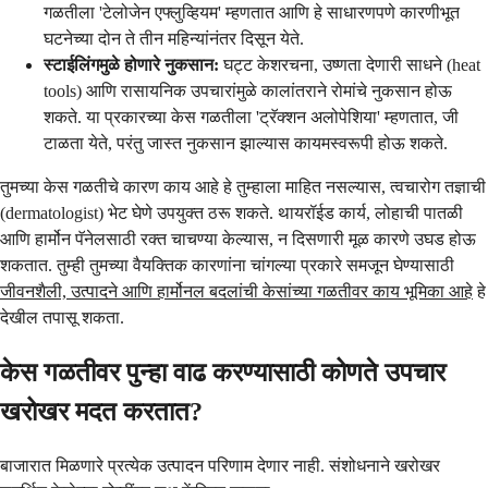
गळतीला 'टेलोजेन एफ्लुव्हियम' म्हणतात आणि हे साधारणपणे कारणीभूत
घटनेच्या दोन ते तीन महिन्यांनंतर दिसून येते.
स्टाईलिंगमुळे होणारे नुकसान:
घट्ट केशरचना, उष्णता देणारी साधने (heat
tools) आणि रासायनिक उपचारांमुळे कालांतराने रोमांचे नुकसान होऊ
शकते. या प्रकारच्या केस गळतीला 'ट्रॅक्शन अलोपेशिया' म्हणतात, जी
टाळता येते, परंतु जास्त नुकसान झाल्यास कायमस्वरूपी होऊ शकते.
तुमच्या केस गळतीचे कारण काय आहे हे तुम्हाला माहित नसल्यास, त्वचारोग तज्ञाची
(dermatologist) भेट घेणे उपयुक्त ठरू शकते. थायरॉईड कार्य, लोहाची पातळी
आणि हार्मोन पॅनेलसाठी रक्त चाचण्या केल्यास, न दिसणारी मूळ कारणे उघड होऊ
शकतात. तुम्ही तुमच्या वैयक्तिक कारणांना चांगल्या प्रकारे समजून घेण्यासाठी
जीवनशैली, उत्पादने आणि हार्मोनल बदलांची केसांच्या गळतीवर काय भूमिका आहे
हे
देखील तपासू शकता.
केस गळतीवर पुन्हा वाढ करण्यासाठी कोणते उपचार
खरोखर मदत करतात?
बाजारात मिळणारे प्रत्येक उत्पादन परिणाम देणार नाही. संशोधनाने खरोखर