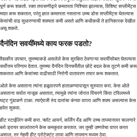
पूर्ण करू शकतो. रक्त तपासणीद्वारे कमतरता निश्चित झाल्यास, विशिष्ट सप्लीमेंट्स
मदत करू शकतात, परंतु ज्ञात कमतरता नसताना उच्च डोस सप्लीमेंट्स घेतल्यास
केसांची वाढ सुधारण्याची शक्यता कमी असते आणि कधीकधी ते हानिकारक देखील
असू शकते.
दैनंदिन सवयींमध्ये काय फरक पडतो?
वैद्यकीय उपचार, तुमच्याकडे असलेले केस सुरक्षित ठेवणाऱ्या सवयींसोबत घेतल्यास
सर्वोत्तम परिणाम देतात. तुमच्या दैनंदिन दिनचर्येतील छोटे बदल केस तुटणे कमी करू
शकतात आणि केसांच्या वाढीसाठी निरोगी वातावरण तयार करू शकतात.
ओले केस असताना त्यांना हळूवारपणे हाताळण्यापासून सुरुवात करा. केस ओले
असताना सर्वात नाजूक असतात, त्यामुळे त्यांना जोरात विंचरणे किंवा टॉवेलमध्ये
घट्ट गुंडाळणे टाळा. त्याऐवजी रुंद दातांचा कंगवा वापरा आणि शक्य असल्यास केस
हवेत सुकवा.
हीट स्टाईलिंग कमी करा. फ्लॅट आयर्न, कर्लिंग वँड आणि उच्च तापमानावर चालणारे
ब्लो ड्रायर कालांतराने केस कमकुवत करतात. जर तुम्ही उष्णतेचा वापर करत
असाल, तर नेहमी हीट प्रोटेक्टंट लावा आणि तापमान मध्यम ठेवा.