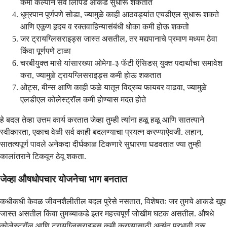
कमी केल्याने सर्व लिपिड आकडे सुधारू शकतात
धूम्रपान पूर्णपणे सोडा, ज्यामुळे काही आठवड्यांत एचडीएल सुधारू शकते
आणि एकूण हृदय व रक्तवाहिन्यासंबंधी धोका कमी होऊ शकतो
जर ट्रायग्लिसराइड्स जास्त असतील, तर मद्यपानाचे प्रमाण मध्यम ठेवा
किंवा पूर्णपणे टाळा
चरबीयुक्त मासे यांसारख्या ओमेगा-३ फॅटी ऍसिडस् युक्त पदार्थांचा समावेश
करा, ज्यामुळे ट्रायग्लिसराइड्स कमी होऊ शकतात
ओट्स, बीन्स आणि काही फळे यातून विद्रव्य फायबर वाढवा, ज्यामुळे
एलडीएल कोलेस्ट्रॉल कमी होण्यास मदत होते
हे बदल तेव्हा उत्तम कार्य करतात जेव्हा तुम्ही त्यांना हळू हळू आणि सातत्याने
स्वीकारता, एकाच वेळी सर्व काही बदलण्याचा प्रयत्न करण्याऐवजी. लहान,
सातत्यपूर्ण पावले अनेकदा दीर्घकाळ टिकणारे सुधारणा घडवतात ज्या तुम्ही
कालांतराने टिकवून ठेवू शकता.
जेव्हा औषधोपचार योजनेचा भाग बनतात
कधीकधी केवळ जीवनशैलीतील बदल पुरेसे नसतात, विशेषतः जर तुमचे आकडे खूप
जास्त असतील किंवा तुमच्याकडे इतर महत्त्वपूर्ण जोखीम घटक असतील. औषधे
कोलेस्ट्रॉल आणि ट्रायग्लिसराइड्स कमी करण्यासाठी अत्यंत प्रभावी ठरू