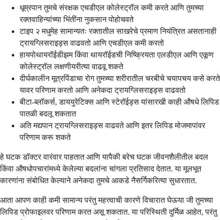
धूम्रपान तुमचे संरक्षक एचडीएल कोलेस्ट्रॉल कमी करते आणि तुमच्या
रक्तवाहिन्यांच्या भिंतींना नुकसान पोहोचवते
टाइप २ मधुमेह सामान्यतः रक्तातील साखरेचे प्रमाण नियंत्रित असतानाही
ट्रायग्लिसराइड्स वाढवतो आणि एचडीएल कमी करतो
हायपोथायरॉईडीझम किंवा थायरॉईडची निष्क्रियता एलडीएल आणि एकूण
कोलेस्ट्रॉल लक्षणीयरीत्या वाढवू शकते
दीर्घकालीन मूत्रपिंडाचा रोग तुमच्या शरीरातील चरबीचे चयापचय कसे करते
यावर परिणाम करतो आणि अनेकदा ट्रायग्लिसराइड्स वाढवतो
बीटा-ब्लॉकर्स, डाययुरेटिक्स आणि स्टेरॉईड्स यांसारखी काही औषधे लिपिड
पातळी बदलू शकतात
अति मद्यपान ट्रायग्लिसराइड्स वाढवते आणि इतर लिपिड मोजमापांवर
परिणाम करू शकते
हे घटक डॉक्टर वारंवार पाहतात आणि यापैकी बरेच घटक जीवनशैलीतील बदल
किंवा औषधोपचारांमध्ये केलेल्या बदलांना चांगला प्रतिसाद देतात. या मूलभूत
कारणांना संबोधित केल्याने अनेकदा तुमचे आकडे नैसर्गिकरित्या सुधारतात.
आता आपण काही कमी सामान्य परंतु महत्त्वाची कारणे विचारात घेऊया जी तुमच्या
लिपिड प्रोफाइलवर परिणाम करत असू शकतात. या परिस्थिती दुर्मिळ आहेत, परंतु