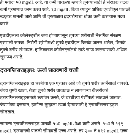
ही मर्यादा ५0 mg/dL आहे. या कमी पातळ्या म्हणजे तुमच्यासाठी हे संरक्षक घटक
कमी प्रमाणात काम करत आहे. ६0 mg/dL किंवा त्याहून अधिक एचडीएल पातळी
उत्कृष्ट मानली जाते आणि ती प्रत्यक्षात हृदयरोगाचा धोका कमी करण्यास मदत
करते.
एचडीएलला कोलेस्ट्रॉल जमा होण्यापासून तुमच्या शरीराची नैसर्गिक संरक्षण
प्रणाली समजा. निरोगी श्रेणीमध्ये तुमचे एचडीएल जितके जास्त असेल, तितके
तुमचे शरीर संभाव्यतः हानिकारक कोलेस्ट्रॉलचे साठे साफ करण्यासाठी अधिक
सुसज्ज असते.
ट्रायग्लिसराइड्स: ऊर्जा साठवणारी चरबी
ट्रायग्लिसराइड्स हा चरबीचा एक प्रकार आहे जो तुमचे शरीर ऊर्जेसाठी वापरते.
जेव्हा तुम्ही खाता, तेव्हा तुमचे शरीर तात्काळ न लागणाऱ्या कॅलरीजचे
ट्रायग्लिसराइड्समध्ये रूपांतर करते, जे चरबीच्या पेशींमध्ये साठवले जातात.
जेवणांच्या दरम्यान, हार्मोन्स तुम्हाला ऊर्जा देण्यासाठी हे ट्रायग्लिसराइड्स
सोडतात.
सामान्य ट्रायग्लिसराइड पातळी १५0 mg/dL पेक्षा कमी असते. १५0 ते १९९
mg/dL दरम्यानची पातळी सीमावर्ती उच्च असते, तर २०० ते ४९९ mg/dL उच्च