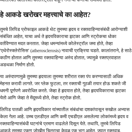
हे आकडे खरोखर महत्त्वाचे का आहेत?
तुमचे लिपिड प्रोफाइल आकडे थेट तुमच्या हृदय व रक्तवाहिन्यासंबंधी आरोग्याशी
संबंधित आहेत, याचा अर्थ ते हृदयविकाराचा झटका आणि स्ट्रोकचा धोका
वर्तविण्यात मदत करतात. जेव्हा धमन्यांमध्ये कोलेस्ट्रॉल जमा होते, तेव्हा
'एथेरोस्क्लेरोसिस' (atherosclerosis) नावाची प्रक्रिया घडते. कालांतराने, हे साठे
कठीण होतात आणि तुमच्या रक्तवाहिन्या अरुंद होतात, ज्यामुळे रक्तप्रवाहात
अडथळा निर्माण होतो.
या अरुंदपणामुळे तुमच्या हृदयाला तुमच्या शरीरात रक्त पंप करण्यासाठी अधिक
मेहनत करावी लागते. जर प्लेक फुटला, तर रक्ताची गुठळी तयार होऊ शकते जी
धमनी पूर्णपणे अवरोधित करते. जेव्हा हे हृदयात होते, तेव्हा हृदयविकाराचा झटका
येतो आणि जेव्हा ते मेंदूमध्ये होते, तेव्हा स्ट्रोक होतो.
लिपिड पातळी आणि हृदयविकार यांच्यातील संबंधांचा दशकांपासून सखोल अभ्यास
केला गेला आहे. उच्च एलडीएल आणि कमी एचडीएल असलेल्या लोकांमध्ये हृदय व
रक्तवाहिन्यासंबंधी घटनांचे प्रमाण वाढलेले दिसून येते. तथापि, तुमचे लिपिड
आकडे तुमच्या एकूण जोखीम चित्राचा केवळ एक भाग आहेत, ज्यात रक्तदाब,