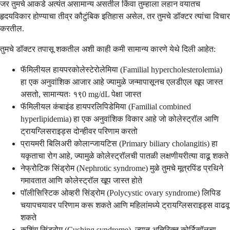
जर तुमचे आकडे अत्यंत असामान्य असतील किंवा तुम्हाला लहान वयातच
हृदयविकार होण्याचा तीव्र कौटुंबिक इतिहास असेल, तर तुमचे डॉक्टर त्यांचा विचार
करतील.
तुमचे डॉक्टर तपासू शकतील अशी काही कमी सामान्य कारणे येथे दिली आहेत:
फॅमिलीयल हायपरकोलेस्टेरोलेमिया (Familial hypercholesterolemia)
हा एक अनुवांशिक आजार आहे ज्यामुळे जन्मापासूनच एलडीएल खूप जास्त
असतो, सामान्यतः १९0 mg/dL पेक्षा जास्त
फॅमिलीयल कंबाइंड हायपरलिपिडेमिया (Familial combined
hyperlipidemia) हा एक अनुवांशिक विकार आहे जो कोलेस्ट्रॉल आणि
ट्रायग्लिसराइड्स दोन्हीवर परिणाम करतो
प्रायमरी बिलिअरी कोलान्जायटिस (Primary biliary cholangitis) हा
यकृताचा रोग आहे, ज्यामुळे कोलेस्ट्रॉलची पातळी लक्षणीयरीत्या वाढू शकते
नेफ्रोटिक सिंड्रोम (Nephrotic syndrome) मुळे तुमचे मूत्रपिंड प्रथिने
गमावतात आणि कोलेस्ट्रॉल खूप जास्त होते
पॉलीसिस्टिक ओव्हरी सिंड्रोम (Polycystic ovary syndrome) लिपिड
चयापचयावर परिणाम करू शकते आणि महिलांमध्ये ट्रायग्लिसराइड्स वाढवू
शकते
कुशिंग सिंड्रोम (Cushing syndrome), ज्यात अतिरिक्त कोर्टिसॉलचा