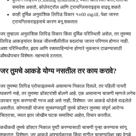
समावेश असतो, कोलेस्ट्रॉल आणि ट्रायग्लिसराइड्स वाढवू शकते
काही दुर्मिळ अनुवांशिक लिपिड विकार १०00 mg/dL पेक्षा जास्त
ट्रायग्लिसराइड्सचे कारण बनू शकतात
जर तुम्हाला अनुवांशिक लिपिड विकार किंवा दुर्मिळ परिस्थिती असेल, तर तुमच्या
लिपिड आकड्यांवर केवळ जीवनशैलीतील बदलांचा जास्त परिणाम होणार नाही.
अशा परिस्थितीत, हृदय आणि रक्तवाहिन्यांना होणारे नुकसान टाळण्यासाठी
औषधोपचार विशेषतः महत्त्वाचे ठरतात.
जर तुमचे आकडे योग्य नसतील तर काय करावे?
जर तुमच्या लिपिड प्रोफाइलमध्ये असामान्य निकाल दिसले, तर पहिली पायरी
घाबरणे नव्हे, तर तुमच्या डॉक्टरांशी बोलणे आहे. एक असामान्य चाचणी म्हणजे लगेच
उपचार सुरू करण्याची गरज आहे असे नाही, विशेषतः जर आकडे थोडेसे वाढलेले
असतील. कोणताही योजना सुचवण्यापूर्वी तुमचे डॉक्टर तुमच्या संपूर्ण आरोग्य
चित्राचा, ज्यात इतर जोखीम घटक समाविष्ट आहेत, विचार करतील.
कधीकधी तुमचे डॉक्टर निकाल पुष्टी करण्यासाठी चाचणी पुन्हा करण्यास सांगू
शकतात, विशेषतः जर आकडे आश्चर्यकारक किंवा मागील चाचण्यांपेक्षा खूप वेगळे