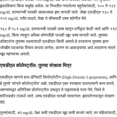
हृदयविकार किंवा मधुमेह असेल. या स्थितीत नसलेल्या बहुतेकांसाठी, १०० ते १२९
mg/dL दरम्यानची पातळी जवळजवळ इष्ट मानली जाते. जेव्हा एलडीएल १३० ते
१५९ mg/dL पर्यंत वाढते, तेव्हा ते सीमावर्ती उच्च श्रेणीत येते.
१६० ते १८९ mg/dL दरम्यानची पातळी उच्च म्हणून वर्गीकृत केली जाते आणि १९0
mg/dL किंवा त्याहून अधिक कोणतीही पातळी खूप उच्च मानली जाते. तुमच्या
डॉक्टरांना तुमच्या लक्ष्यासाठी एलडीएल किती असावे हे ठरवताना तुमच्या इतर
जोखीम घटकांचा विचार करावा लागेल, कारण या आकड्यांचा अर्थ लावताना संदर्भ
खूप महत्त्वाचा असतो.
एचडीएल कोलेस्ट्रॉल: तुमचा संरक्षक मित्र
एचडीएल म्हणजे हाय-डेन्सिटी लिपोप्रोटीन (High-Density Lipoprotein), आणि
हे तुमचे 'चांगले कोलेस्ट्रॉल' आहे. एचडीएल एका स्वच्छता दलाप्रमाणे काम करते,
धमन्यांमधून अतिरिक्त कोलेस्ट्रॉल उचलून ते यकृताकडे परत नेते, जिथे ते
शरीराबाहेर टाकले जाते. उच्च एचडीएल पातळी सामान्यतः हृदयरोगापासून संरक्षण
देते.
पुरुषांसाठी, ४0 mg/dL पेक्षा कमी एचडीएल खूप कमी मानले जाते, तर महिलांसाठी,