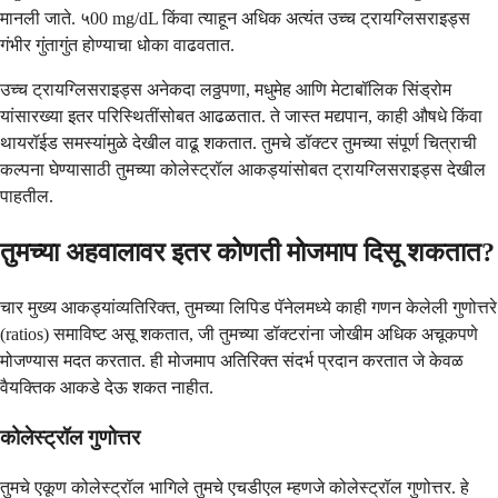
मानली जाते. ५00 mg/dL किंवा त्याहून अधिक अत्यंत उच्च ट्रायग्लिसराइड्स
गंभीर गुंतागुंत होण्याचा धोका वाढवतात.
उच्च ट्रायग्लिसराइड्स अनेकदा लठ्ठपणा, मधुमेह आणि मेटाबॉलिक सिंड्रोम
यांसारख्या इतर परिस्थितींसोबत आढळतात. ते जास्त मद्यपान, काही औषधे किंवा
थायरॉईड समस्यांमुळे देखील वाढू शकतात. तुमचे डॉक्टर तुमच्या संपूर्ण चित्राची
कल्पना घेण्यासाठी तुमच्या कोलेस्ट्रॉल आकड्यांसोबत ट्रायग्लिसराइड्स देखील
पाहतील.
तुमच्या अहवालावर इतर कोणती मोजमाप दिसू शकतात?
चार मुख्य आकड्यांव्यतिरिक्त, तुमच्या लिपिड पॅनेलमध्ये काही गणन केलेली गुणोत्तरे
(ratios) समाविष्ट असू शकतात, जी तुमच्या डॉक्टरांना जोखीम अधिक अचूकपणे
मोजण्यास मदत करतात. ही मोजमाप अतिरिक्त संदर्भ प्रदान करतात जे केवळ
वैयक्तिक आकडे देऊ शकत नाहीत.
कोलेस्ट्रॉल गुणोत्तर
तुमचे एकूण कोलेस्ट्रॉल भागिले तुमचे एचडीएल म्हणजे कोलेस्ट्रॉल गुणोत्तर. हे