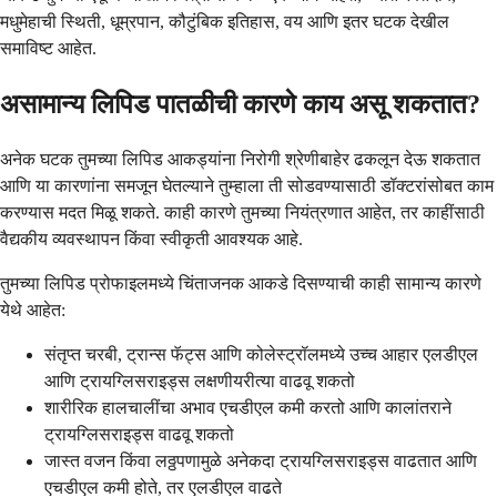
मधुमेहाची स्थिती, धूम्रपान, कौटुंबिक इतिहास, वय आणि इतर घटक देखील
समाविष्ट आहेत.
असामान्य लिपिड पातळीची कारणे काय असू शकतात?
अनेक घटक तुमच्या लिपिड आकड्यांना निरोगी श्रेणीबाहेर ढकलून देऊ शकतात
आणि या कारणांना समजून घेतल्याने तुम्हाला ती सोडवण्यासाठी डॉक्टरांसोबत काम
करण्यास मदत मिळू शकते. काही कारणे तुमच्या नियंत्रणात आहेत, तर काहींसाठी
वैद्यकीय व्यवस्थापन किंवा स्वीकृती आवश्यक आहे.
तुमच्या लिपिड प्रोफाइलमध्ये चिंताजनक आकडे दिसण्याची काही सामान्य कारणे
येथे आहेत:
संतृप्त चरबी, ट्रान्स फॅट्स आणि कोलेस्ट्रॉलमध्ये उच्च आहार एलडीएल
आणि ट्रायग्लिसराइड्स लक्षणीयरीत्या वाढवू शकतो
शारीरिक हालचालींचा अभाव एचडीएल कमी करतो आणि कालांतराने
ट्रायग्लिसराइड्स वाढवू शकतो
जास्त वजन किंवा लठ्ठपणामुळे अनेकदा ट्रायग्लिसराइड्स वाढतात आणि
एचडीएल कमी होते, तर एलडीएल वाढते