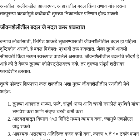
असतील. अलीकडील आजारपण, आहारातील बदल किंवा तणाव यांसारख्या
तात्पुरत्या घटकांमुळे कधीकधी तुमच्या निकालांवर परिणाम होऊ शकतो.
जीवनशैलीतील बदल जे मदत करू शकतात
बऱ्याच लोकांसाठी, लिपिड आकडे सुधारण्यासाठी जीवनशैलीतील बदल हा पहिला
दृष्टिकोन असतो. हे बदल विशेषतः प्रभावी ठरू शकतात, जेव्हा तुमचे आकडे
सीमावर्ती किंवा मध्यम स्वरूपात वाढलेले असतात. जीवनशैलीतील बदलांचे सौंदर्य हे
आहे की ते केवळ तुमच्या कोलेस्ट्रॉलवरच नव्हे, तर तुमच्या संपूर्ण शरीरावर
फायदेशीर ठरतात.
तुमचे डॉक्टर शिफारस करू शकतील अशा मुख्य जीवनशैलीतील रणनीती येथे
आहेत:
तुमच्या आहारात भाज्या, फळे, संपूर्ण धान्य आणि चरबी नसलेले प्रथिने यांचा
समावेश करा आणि संतृप्त चरबी कमी करा
आठवड्यातून किमान १५0 मिनिटे मध्यम व्यायाम करा, ज्यामुळे एचडीएल
वाढू शकते
आवश्यक असल्यास अतिरिक्त वजन कमी करा, कारण ५ ते १० टक्के वजन