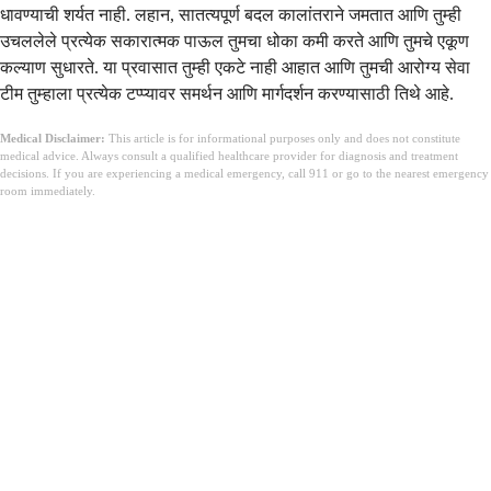
धावण्याची शर्यत नाही. लहान, सातत्यपूर्ण बदल कालांतराने जमतात आणि तुम्ही
उचललेले प्रत्येक सकारात्मक पाऊल तुमचा धोका कमी करते आणि तुमचे एकूण
कल्याण सुधारते. या प्रवासात तुम्ही एकटे नाही आहात आणि तुमची आरोग्य सेवा
टीम तुम्हाला प्रत्येक टप्प्यावर समर्थन आणि मार्गदर्शन करण्यासाठी तिथे आहे.
Medical Disclaimer:
This article is for informational purposes only and does not constitute
medical advice. Always consult a qualified healthcare provider for diagnosis and treatment
decisions. If you are experiencing a medical emergency, call 911 or go to the nearest emergency
room immediately.