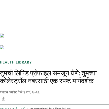
Benchmarks
Stories
FAQ
Sign up / Log in
HEALTH LIBRARY
तुमची लिपिड प्रोफाइल समजून घेणे: तुमच्या
कोलेस्ट्रॉल नंबरसाठी एक स्पष्ट मार्गदर्शक
शेवटचे अपडेट केले
३ मार्च, २०२६
मुख्यपृष्ठ
आरोग्य ब्लॉग
Interpreting Lipid Profile Lab Reports