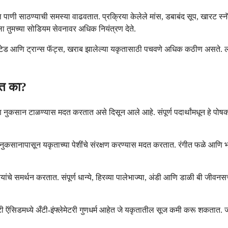
णी साठण्याची समस्या वाढवतात. प्रक्रिया केलेले मांस, डबाबंद सूप, खारट स्नॅ
ला तुमच्या सोडियम सेवनावर अधिक नियंत्रण देते.
रेटेड आणि ट्रान्स फॅट्स, खराब झालेल्या यकृतासाठी पचवणे अधिक कठीण असते. लीन 
ेत का?
नुकसान टाळण्यास मदत करतात असे दिसून आले आहे. संपूर्ण पदार्थांमधून हे पोषक तत्
ा नुकसानापासून यकृताच्या पेशींचे संरक्षण करण्यास मदत करतात. रंगीत फळे आणि भ
यांचे समर्थन करतात. संपूर्ण धान्ये, हिरव्या पालेभाज्या, अंडी आणि डाळी बी जीवनस
फॅटी ऍसिडमध्ये अँटी-इंफ्लेमेटरी गुणधर्म आहेत जे यकृतातील सूज कमी करू शकता