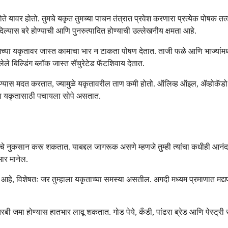
े यावर होतो. तुमचे यकृत तुमच्या पाचन तंत्रात प्रवेश करणारा प्रत्येक पोषक तत्व,
्यास बरे होण्याची आणि पुनरुत्पादित होण्याची उल्लेखनीय क्षमता आहे.
तुमच्या यकृतावर जास्त कामाचा भार न टाकता पोषण देतात. ताजी फळे आणि भाज्यांम
 बिल्डिंग ब्लॉक जास्त सॅचुरेटेड फॅटशिवाय देतात.
ठेवण्यास मदत करतात, ज्यामुळे यकृतावरील ताण कमी होतो. ऑलिव्ह ऑइल, ॲव्होकॅड
ुमच्या यकृतासाठी पचायला सोपे असतात.
ताचे नुकसान करू शकतात. याबद्दल जागरूक असणे म्हणजे तुम्ही त्यांचा कधीही आनं
भार मानेल.
श्यक आहे, विशेषतः जर तुम्हाला यकृताच्या समस्या असतील. अगदी मध्यम प्रमाणात मद्
रबी जमा होण्यास हातभार लावू शकतात. गोड पेये, कँडी, पांढरा ब्रेड आणि पेस्ट्री