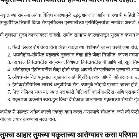
यकृताच्या समस्या अनेक विविध कारणांमुळे उद्भवू शकतात आणि कारणांची माहिती घे
अनुवांशिक स्थिती किंवा रोगप्रतिकार प्रणालीच्या प्रतिक्रियांचा समावेश असत
मी तुम्हाला मुख्य कारणांबद्दल सांगतो, सर्वात सामान्य कारणांपासून सुरुवात करून कमी
फॅटी लिव्हर रोग तेव्हा होतो जेव्हा यकृताच्या पेशींमध्ये जास्त चरबी जमा 
अल्कोहोल-संबंधित यकृताचे नुकसान तेव्हा होते जेव्हा नियमित, जास्त मद्यपान म
व्हायरल हिपॅटायटीस संक्रमण, विशेषतः हिपॅटायटीस बी आणि सी, सूज निर
ऑटोइम्यून हिपॅटायटीस तेव्हा होतो जेव्हा आपली रोगप्रतिकार प्रणाली आपल्
औषध-संबंधित यकृताला दुखापत काही प्रिस्क्रिप्शन औषधे, ओव्हर-द-काउंटर 
हेमोक्रोमॅटोसिस सारखे अनुवांशिक रोग, ज्यामुळे लोहाचे प्रमाण जास्त होते,
पित्त नलिका समस्या, ज्यात प्रायमरी बिलिअरी कोलँगायटिस आणि प्रायमरी 
यकृताचा कर्करोग स्वतःहून किंवा दीर्घकाळ चालणाऱ्या यकृताच्या रोगाची गु
कधीकधी डॉक्टर अनेक कारणे एकत्र काम करत असल्याचे शोधतात, जसे की फॅटी लिव्ह
योजना तयार करण्यास मदत होते.
तुमचा आहार तुमच्या यकृताच्या आरोग्यावर कसा परिणा