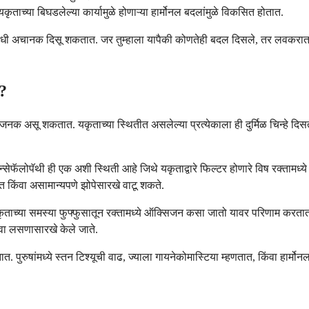
कृताच्या बिघडलेल्या कार्यामुळे होणाऱ्या हार्मोनल बदलांमुळे विकसित होतात.
कधी अचानक दिसू शकतात. जर तुम्हाला यापैकी कोणतेही बदल दिसले, तर लवकरात लव
त?
नक असू शकतात. यकृताच्या स्थितीत असलेल्या प्रत्येकाला ही दुर्मिळ चिन्हे दिसत
्सेफॅलोपॅथी ही एक अशी स्थिती आहे जिथे यकृताद्वारे फिल्टर होणारे विष रक्तामध्ये
त किंवा असामान्यपणे झोपेसारखे वाटू शकते.
यकृताच्या समस्या फुफ्फुसातून रक्तामध्ये ऑक्सिजन कसा जातो यावर परिणाम करतात.
ंवा लसणासारखे केले जाते.
. पुरुषांमध्ये स्तन टिश्यूची वाढ, ज्याला गायनेकोमास्टिया म्हणतात, किंवा हार्मो