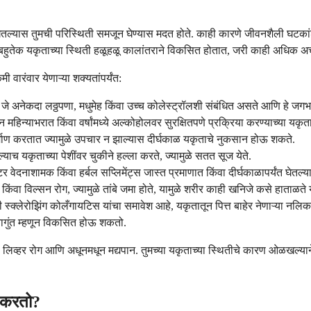
तल्यास तुमची परिस्थिती समजून घेण्यास मदत होते. काही कारणे जीवनशैली घटकांशी
ो. बहुतेक यकृताच्या स्थिती हळूहळू कालांतराने विकसित होतात, जरी काही अधिक
 वारंवार येणाऱ्या शक्यतांपर्यंत:
होते, जे अनेकदा लठ्ठपणा, मधुमेह किंवा उच्च कोलेस्ट्रॉलशी संबंधित असते आणि हे ज
हिन्याभरात किंवा वर्षांमध्ये अल्कोहोलवर सुरक्षितपणे प्रक्रिया करण्याच्या यकृताच्य
्माण करतात ज्यामुळे उपचार न झाल्यास दीर्घकाळ यकृताचे नुकसान होऊ शकते.
याच यकृताच्या पेशींवर चुकीने हल्ला करते, ज्यामुळे सतत सूज येते.
वेदनाशामक किंवा हर्बल सप्लिमेंट्स जास्त प्रमाणात किंवा दीर्घकाळापर्यंत घेतल
 किंवा विल्सन रोग, ज्यामुळे तांबे जमा होते, यामुळे शरीर काही खनिजे कसे हाताळते
स्क्लेरोझिंग कोलँगायटिस यांचा समावेश आहे, यकृतातून पित्त बाहेर नेणाऱ्या नलि
ंतागुंत म्हणून विकसित होऊ शकतो.
र रोग आणि अधूनमधून मद्यपान. तुमच्या यकृताच्या स्थितीचे कारण ओळखल्याने तुम
म करतो?