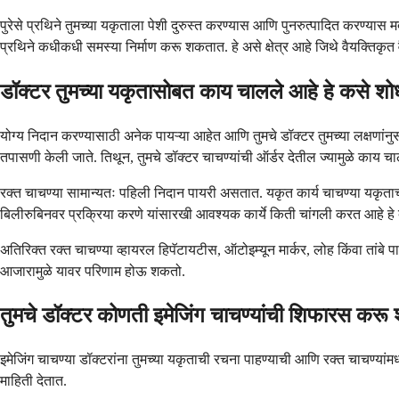
पुरेसे प्रथिने तुमच्या यकृताला पेशी दुरुस्त करण्यास आणि पुनरुत्पादित करण्या
प्रथिने कधीकधी समस्या निर्माण करू शकतात. हे असे क्षेत्र आहे जिथे वैयक्तिकृत
डॉक्टर तुमच्या यकृतासोबत काय चालले आहे हे कसे श
योग्य निदान करण्यासाठी अनेक पायऱ्या आहेत आणि तुमचे डॉक्टर तुमच्या लक्षणांनुस
तपासणी केली जाते. तिथून, तुमचे डॉक्टर चाचण्यांची ऑर्डर देतील ज्यामुळे काय च
रक्त चाचण्या सामान्यतः पहिली निदान पायरी असतात. यकृत कार्य चाचण्या यकृताच्
बिलीरुबिनवर प्रक्रिया करणे यांसारखी आवश्यक कार्ये किती चांगली करत आहे ह
अतिरिक्त रक्त चाचण्या व्हायरल हिपॅटायटीस, ऑटोइम्यून मार्कर, लोह किंवा तांबे प
आजारामुळे यावर परिणाम होऊ शकतो.
तुमचे डॉक्टर कोणती इमेजिंग चाचण्यांची शिफारस कर
इमेजिंग चाचण्या डॉक्टरांना तुमच्या यकृताची रचना पाहण्याची आणि रक्त चाचण्य
माहिती देतात.