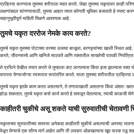
प्रक्रिया करण्यास तुमच्या शरीराला मदत करते. जेव्हा तुमच्या यकृतावर काही परिणाम 
लक्षणांबद्दल सांगण्यासाठी, तुमचा आहार त्यात कोणती भूमिका बजावतो हे स्पष्ट क
सहानुभूतीपूर्ण माहिती मिळणे आवश्यक आहे.
तुमचे यकृत दररोज नेमके काय करते?
तुमचे यकृत तुमच्या पोटाच्या वरच्या उजव्या बाजूला, बरगड्यांच्या खाली स्थित आहे.
करते, जीवनसत्त्वे आणि खनिजे साठवते आणि रक्तातील साखरेची पातळी नियंत्रित
ते प्रथिने देखील तयार करते जे तुम्हाला कट लागल्यास किंवा इजा झाल्यास रक्त य
वापरता येण्याजोग्या स्वरूपात रूपांतरित करते. याला तुमच्या शरीरातील प्रक्रि
तुमचे यकृत इतके काम करत असल्याने, ते तणावाखाली असताना किंवा अंशतः खराब झा
होऊ शकतात. तुमचे यकृत कसे कार्य करते हे समजून घेतल्यास, त्याची काळजी घेणे इ
काहीतरी चुकीचे असू शकते याची सुरुवातीची चेतावणी च
यकृताच्या सुरुवातीच्या समस्या अनेकदा काहीतरी चुकीचे असल्याची अस्पष्ट भावना म
वेधून घेण्याचे एक सौम्य मार्ग आहेत आणि ती लवकर ओळखल्यास खूप फरक पडू श