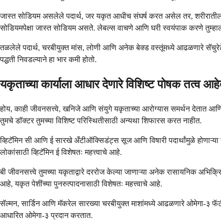
जास्त सोडियम असलेले पदार्थ, जर यकृत आधीच संघर्ष करत असेल तर, शरीरातील पा
सोडियमपेक्षा जास्त सोडियम असते. लेबल्स वाचणे आणि घरी स्वयंपाक करणे तुम्हा
तळलेले पदार्थ, चरबीयुक्त मांस, लोणी आणि अनेक बेक्ड वस्तूंमध्ये आढळणारे सॅचु
पद्धती निवडल्याने हा भार कमी होतो.
यकृताच्या कार्याला आधार देणारे विशिष्ट पोषक तत्व आह
होय, काही जीवनसत्त्वे, खनिजे आणि संयुगे यकृताच्या आरोग्यास समर्थन देतात आणि 
तुमचे डॉक्टर तुमच्या विशिष्ट परिस्थितीसाठी अन्यथा शिफारस करत नाहीत.
व्हिटॅमिन सी आणि ई सारखे अँटीऑक्सिडंट्स सूज आणि विषारी पदार्थांमुळे होणाऱ्य
लोकांसाठी व्हिटॅमिन ई विशेषतः महत्त्वाचे आहे.
बी जीवनसत्त्वे तुमच्या यकृताद्वारे दररोज केल्या जाणाऱ्या अनेक रासायनिक अभिक्रि
आहे, यकृत पेशींच्या पुनरुत्पादनासाठी विशेषतः महत्त्वाचे आहे.
सॅल्मन, सार्डिन आणि मॅकरेल सारख्या चरबीयुक्त माशांमध्ये आढळणारे ओमेगा-३ 
आधारित ओमेगा-३ प्रदान करतात.