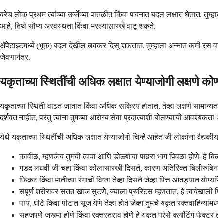
बरेच लोक प्रथम त्यांच्या ऊर्जेच्या पातळीत किंवा पचनात बदल लक्षात घेतात. तुम
आहे, तिथे सौम्य अस्वस्थता किंवा भरल्यासारखे वाटू शकते.
ॲपेटाइटमध्ये (भूक) बदल देखील लवकर दिसू शकतात. तुम्हाला अन्नात कमी रस 
जेवणानंतर.
यकृताच्या स्थितींची अधिक लक्षात येण्याजोगी लक्षणे 
यकृताच्या स्थिती वाढत जातात किंवा अधिक सक्रिय होतात, तेव्हा लक्षणे सामान्यत
दर्शवत नाहीत, परंतु त्यांना तुमच्या आरोग्य सेवा प्रदात्याशी बोलण्याची आवश्यकता
येथे यकृताच्या स्थितींची अधिक लक्षात येण्याजोगी चिन्हे आहेत जी लोकांना वैद्य
कावीळ, म्हणजेच तुमची त्वचा आणि डोळ्यांचा पांढरा भाग पिवळा होणे, हे बिल
गडद लघवी जी चहा किंवा कोलासारखी दिसते, कारण अतिरिक्त बिलीरुबिन यकृत
फिकट किंवा मातीच्या रंगाची विष्ठा तेव्हा दिसते जेव्हा पित्त आतड्यात योग्
संपूर्ण शरीरावर सतत खाज सुटणे, ज्याला प्रुरिटस म्हणतात, हे त्वचेखाली पित्
पाय, घोटे किंवा पोटात सूज येणे तेव्हा होते जेव्हा तुमचे यकृत रक्तवाहिन्यां
सहजपणे जखमा होणे किंवा रक्तस्त्राव होणे हे यकृत पुरेसे क्लॉटिंग फॅक्टर