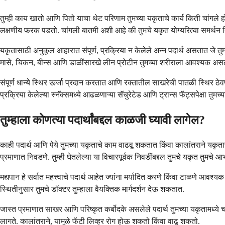
तुम्ही काय खातो आणि पितो याचा थेट परिणाम तुमच्या यकृताचे कार्य किती चांगले होत
लक्षणीय फरक पडतो. चांगली बातमी अशी आहे की तुमचे यकृत योग्यरित्या समर्थन दिल
यकृतासाठी अनुकूल आहारात संपूर्ण, प्रक्रिया न केलेले अन्न पदार्थ असतात जे 
मासे, चिकन, बीन्स आणि डाळींसारखे लीन प्रोटीन तुमच्या शरीराला आवश्यक असलेले
संपूर्ण धान्ये स्थिर ऊर्जा प्रदान करतात आणि रक्तातील साखरेची पातळी स्थिर 
प्रक्रिया केलेल्या स्नॅक्समध्ये आढळणाऱ्या सॅचुरेटेड आणि ट्रान्स फॅट्सपेक्षा त
तुम्हाला कोणत्या पदार्थांबद्दल काळजी घ्यावी लागेल?
काही पदार्थ आणि पेये तुमच्या यकृताचे काम वाढवू शकतात किंवा कालांतराने यकृ
प्रमाणात निवडणे. तुम्ही घेतलेल्या या विचारपूर्वक निवडींबद्दल तुमचे यकृत तुमचे आ
मद्यपान हे सर्वात महत्त्वाचे पदार्थ आहेत ज्यांना मर्यादित करणे किंवा टाळणे आव
स्थितीनुसार तुमचे डॉक्टर तुम्हाला वैयक्तिक मार्गदर्शन देऊ शकतात.
जास्त प्रमाणात साखर आणि परिष्कृत कर्बोदके असलेले पदार्थ तुमच्या यकृतामध्ये च
लागते. कालांतराने, यामुळे फॅटी लिव्हर रोग होऊ शकतो किंवा वाढू शकतो.