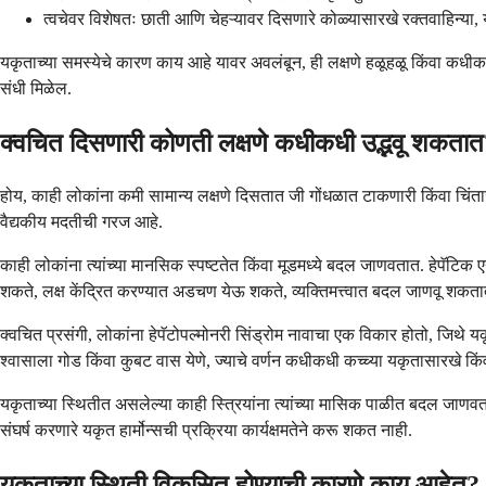
त्वचेवर विशेषतः छाती आणि चेहऱ्यावर दिसणारे कोळ्यासारखे रक्तवाहिन्या, य
यकृताच्या समस्येचे कारण काय आहे यावर अवलंबून, ही लक्षणे हळूहळू किंवा कधी
संधी मिळेल.
क्वचित दिसणारी कोणती लक्षणे कधीकधी उद्भवू शकता
होय, काही लोकांना कमी सामान्य लक्षणे दिसतात जी गोंधळात टाकणारी किंवा चिंताज
वैद्यकीय मदतीची गरज आहे.
काही लोकांना त्यांच्या मानसिक स्पष्टतेत किंवा मूडमध्ये बदल जाणवतात. हेपॅटिक एन
शकते, लक्ष केंद्रित करण्यात अडचण येऊ शकते, व्यक्तिमत्त्वात बदल जाणवू शकता
क्वचित प्रसंगी, लोकांना हेपॅटोपल्मोनरी सिंड्रोम नावाचा एक विकार होतो, जिथे 
श्वासाला गोड किंवा कुबट वास येणे, ज्याचे वर्णन कधीकधी कच्च्या यकृतासारखे कि
यकृताच्या स्थितीत असलेल्या काही स्त्रियांना त्यांच्या मासिक पाळीत बदल जाणवतात
संघर्ष करणारे यकृत हार्मोन्सची प्रक्रिया कार्यक्षमतेने करू शकत नाही.
यकृताच्या स्थिती विकसित होण्याची कारणे काय आहेत?