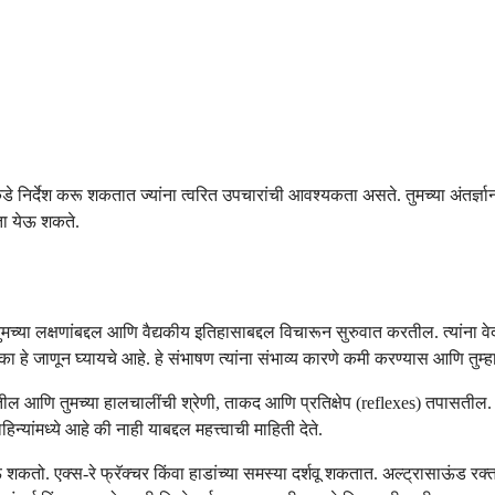
ितींकडे निर्देश करू शकतात ज्यांना त्वरित उपचारांची आवश्यकता असते. तुमच्या अंत
ळता येऊ शकते.
 ते तुमच्या लक्षणांबद्दल आणि वैद्यकीय इतिहासाबद्दल विचारून सुरुवात करतील. त्यां
 हे जाणून घ्यायचे आहे. हे संभाषण त्यांना संभाव्य कारणे कमी करण्यास आणि तुम
 आणि तुमच्या हालचालींची श्रेणी, ताकद आणि प्रतिक्षेप (reflexes) तपासतील. वे
िन्यांमध्ये आहे की नाही याबद्दल महत्त्वाची माहिती देते.
 शकतो. एक्स-रे फ्रॅक्चर किंवा हाडांच्या समस्या दर्शवू शकतात. अल्ट्रासाऊंड र