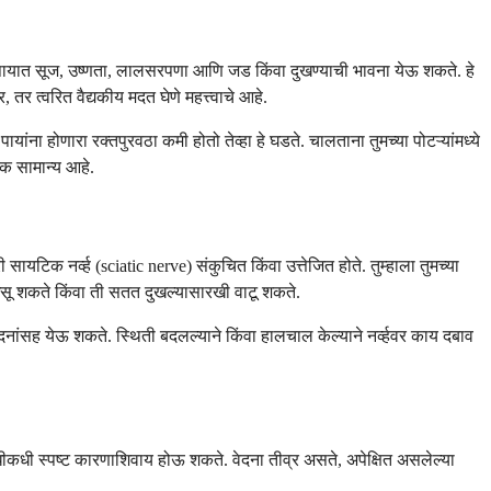
ा पायात सूज, उष्णता, लालसरपणा आणि जड किंवा दुखण्याची भावना येऊ शकते. हे
, तर त्वरित वैद्यकीय मदत घेणे महत्त्वाचे आहे.
ना होणारा रक्तपुरवठा कमी होतो तेव्हा हे घडते. चालताना तुमच्या पोटऱ्यांमध्ये
िक सामान्य आहे.
 सायटिक नर्व्ह (sciatic nerve) संकुचित किंवा उत्तेजित होते. तुम्हाला तुमच्या
खी असू शकते किंवा ती सतत दुखल्यासारखी वाटू शकते.
वेदनांसह येऊ शकते. स्थिती बदलल्याने किंवा हालचाल केल्याने नर्व्हवर काय दबाव
ंवा कधीकधी स्पष्ट कारणाशिवाय होऊ शकते. वेदना तीव्र असते, अपेक्षित असलेल्या