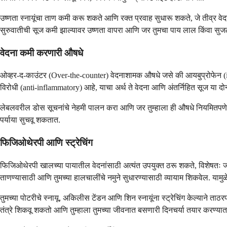
उष्णता स्नायूंचा ताण कमी करू शकते आणि रक्त प्रवाह सुधारू शकते, जे तीव्र 
सुरुवातीची सूज कमी झाल्यावर उष्णता वापरा आणि जर तुमचा पाय लाल किंवा सुज
वेदना कमी करणारी औषधे
ओव्हर-द-काउंटर (Over-the-counter) वेदनाशामक औषधे जसे की आयबुप्रोफेन 
विरोधी (anti-inflammatory) आहे, याचा अर्थ ते वेदना आणि अंतर्निहित सूज या द
लेबलवरील डोस सूचनांचे नेहमी पालन करा आणि जर तुम्हाला ही औषधे नियमितपणे घे
पर्याया सुचवू शकतात.
फिजिओथेरपी आणि स्ट्रेचिंग
फिजिओथेरपी खालच्या पायातील वेदनांसाठी अत्यंत उपयुक्त ठरू शकते, विशेषतः जर 
ताणण्यासाठी आणि तुमच्या हालचालींचे नमुने सुधारण्यासाठी व्यायाम शिकवेल. यामुळे 
तुमच्या पोटरीचे स्नायू, अकिलीस टेंडन आणि शिन स्नायूंना स्ट्रेचिंग केल्याने त
तंत्रे शिकवू शकतो आणि तुम्हाला तुमच्या जीवनात बसणारी दिनचर्या तयार करण्