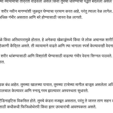
या व्यायामाची तीव्रता वाढवली असेल किंवा तुमची धावण्याची पद्धत बदलली असेल त
 शरीर नवीन मागण्यांशी जुळवून घेण्याचा प्रयत्न करत आहे, परंतु त्याला वेळ लागे
, जे अधिक गंभीर असतात आणि बरे होण्यासाठी जास्त वेळ लागतो.
मुळे किंवा अतिवापरामुळे होतात. हे अनेकदा खेळाडूंमध्ये किंवा जे लोक अचानक शारीर
काणी केंद्रित असते. ती व्यायामाने वाढते आणि त्या भागाला स्पर्श केल्यावरही वेद
शरीर थांबण्यासाठी आणि विश्रांती घेण्यासाठी वाढत्या गंभीर वेदना सिग्नल पाठवते. 
तात.
े कडक बंध आहेत. तुमच्या खालच्या पायात, तुमच्या टाचेच्या मागील बाजूस असलेला 
ालचाल केल्यावर आणि स्नायू गरम झाल्यावर अस्वस्थता सुधारते.
ळे टेंडिनाइटिस विकसित होते. तुमचे कंडरा मजबूत असतात, परंतु ते जास्त ताण सहन क
इटिससाठी कधीकधी फिजिओथेरपी किंवा इतर उपचारांची आवश्यकता असते.