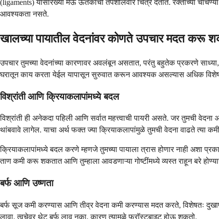
(ligaments) यांसारख्या मऊ ऊतकांची तपशीलवार चित्रे देतात. रक्ताच्या चाचण्या सं
आवश्यकता नसते.
खालच्या पायातील वेदनांवर कोणते उपचार मदत करू 
उपचार तुमच्या वेदनांच्या कारणावर अवलंबून असतात, परंतु बहुतेक प्रकरणे साध्या, 
घरातून काय करता येईल यापासून सुरुवात करून आवश्यक असल्यास अधिक विशेष 
विश्रांती आणि क्रियाकलापांमध्ये बदल
विश्रांती ही अनेकदा पहिली आणि सर्वात महत्त्वाची पायरी असते. जर तुमची वेदना 
थांबवावे लागेल. याचा अर्थ फक्त ज्या क्रियाकलापांमुळे तुमची वेदना वाढते त्या क
क्रियाकलापांमध्ये बदल करणे म्हणजे तुमच्या पायाला त्रास होणार नाही अशा प्र
ताण कमी करू शकतात आणि तुम्हाला आवडणाऱ्या गोष्टींमध्ये व्यस्त राहून बरे हो
बर्फ आणि उष्णता
बर्फ सूज कमी करण्यास आणि तीव्र वेदना कमी करण्यास मदत करते, विशेषतः दुखापत
लावा. त्वचेवर थेट बर्फ लावू नका, कारण त्यामुळे फ्रॉस्टबाइट होऊ शकतो.