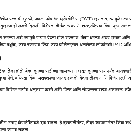
ेतील रक्ताची गुठळी, ज्याला डीप वेन थ्रोम्बोसिस (DVT) म्हणतात, त्यामुळे एक
र तुम्हाला ही लक्षणे दिसली, विशेषतः दीर्घकाळ बसणे, शस्त्रक्रिया किंवा प्रवासानंतर
स्या आहे ज्यामुळे पायात वेदना होऊ शकतात. जेव्हा धमन्या अरुंद होतात आणि पायां
िंवा मधुमेह, उच्च रक्तदाब किंवा उच्च कोलेस्ट्रॉल असलेल्या लोकांमध्ये PAD अध
)
तेव्हा होतो जेव्हा तुमच्या पाठीच्या खालच्या भागातून तुमच्या पायांपर्यंत जाणवणारी
ना, मुंग्या येणे, बधिरता किंवा अशक्तपणा जाणवू शकतो. वेदना तीक्ष्ण आणि विजेसार
ेकदा एका विशिष्ट मार्गाचे अनुसरण करते आणि पिन्स आणि नीडल्ससारख्या असामान्य सं
पायातील स्नायू कंपार्टमेंटमध्ये दाब वाढतो. हे दुखापतीनंतर, तीव्र व्यायामानंतर कि
्टपणा जाणवू शकतो.