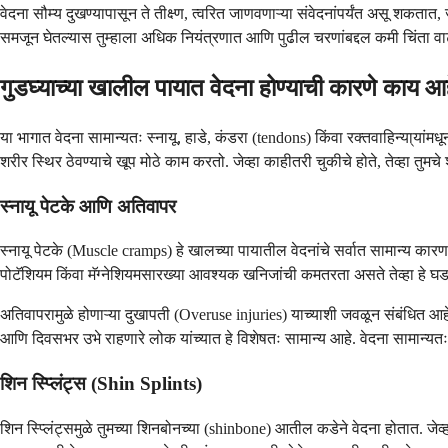
वेदना सौम्य दुखण्यापासून ते तीक्ष्ण, त्वरित जाणवणाऱ्या संवेदनांपर्यंत असू शक
समजून घेतल्यास तुम्हाला अधिक नियंत्रणात आणि पुढील चरणांबद्दल कमी चिंता व
गुडघ्याच्या खालील पायात वेदना होण्याची कारणे काय 
या भागात वेदना सामान्यतः स्नायू, हाडे, कंडरा (tendons) किंवा रक्तवाहिन्या
शरीर स्थिर ठेवण्याचे खूप मोठे काम करतो. जेव्हा काहीतरी चुकीचे होते, तेव्हा तु
स्नायू पेटके आणि अतिवापर
स्नायू पेटके (Muscle cramps) हे खालच्या पायातील वेदनांचे सर्वात सामान्य कार
पोटॅशियम किंवा मॅग्नेशियमसारख्या आवश्यक खनिजांची कमतरता असते तेव्हा हे घडते
अतिवापरामुळे होणाऱ्या दुखापती (Overuse injuries) याच्याशी जवळून संबंधित आहेत. जे
आणि दिवसभर उभे राहणारे लोक यांच्यात हे विशेषतः सामान्य आहे. वेदना सामान्यतः 
शिन स्प्लिंट्स (Shin Splints)
शिन स्प्लिंट्समुळे तुमच्या शिनबोनच्या (shinbone) आतील कडेने वेदना होतात. जेव्