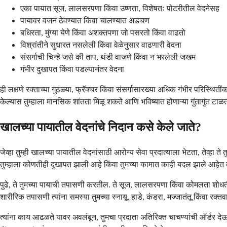
एका पायात सूज, लालसरपणा किंवा उष्णता, विशेषतः पोटरीतील वेदनेसह
पायावर वजन ठेवण्यात किंवा चालण्यात अडचण
बधिरता, मुंग्या येणे किंवा अशक्तपणा जो पसरतो किंवा वाढतो
विश्रांतीने सुधारत नसलेली किंवा वेळेनुसार वाढणारी वेदना
संसर्गाची चिन्हे जसे की ताप, थंडी वाजणे किंवा न भरलेली जखम
गंभीर दुखापत किंवा पडल्यानंतर वेदना
ही लक्षणे रक्ताच्या गुठळ्या, फ्रॅक्चर किंवा संसर्गासारख्या अधिक गंभीर परिस्थ
केल्यास तुम्हाला मानसिक शांतता मिळू शकते आणि भविष्यात होणाऱ्या गुंतागुंत टा
खालच्या पायातील वेदनांचे निदान कसे केले जाते?
जेव्हा तुम्ही खालच्या पायातील वेदनांसाठी आरोग्य सेवा प्रदात्याला भेटता, तेव्हा
तुम्हाला कोणतीही दुखापत झाली आहे किंवा तुमच्या कामात काही बदल झाले आहेत का
पुढे, ते तुमच्या पायाची तपासणी करतील. ते सूज, लालसरपणा किंवा कोमलता शोधतील
शारीरिक तपासणी त्यांना समस्या तुमच्या स्नायू, हाडे, कंडरा, मज्जातंतू किंवा रक्तवाह
त्यांना काय आढळते यावर अवलंबून, तुमचा प्रदाता अतिरिक्त चाचण्यांची ऑर्डर देऊ