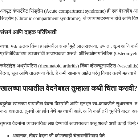
अक्यूट कंपार्टमेंट सिंड्रोम (Acute compartment syndrome) ही एक वैद्यकीय आण
सिंड्रोम (Chronic compartment syndrome), जे व्यायामादरम्यान होते आणि विश्रा
संसर्ग आणि दाहक परिस्थिती
त्वचा, मऊ ऊतक किंवा हाडांमधील संसर्गामुळे लालसरपणा, उष्णता, सूज आणि कधी
प्रतिजैविकांच्या उपचारांची आवश्यकता असते. ऑस्टिओमायलिटिस (Osteomyelitis)
रूमेटॉइड अर्थ्रायटिस (rheumatoid arthritis) किंवा व्हॅस्क्युलायटिस (vasculit
वेदना, सूज आणि ताठरपणा येतो. हे कमी सामान्य आहेत परंतु विचार करणे महत्त्वाचे
खालच्या पायातील वेदनेबद्दल तुम्हाला कधी चिंता करावी?
बहुतेक खालच्या पायातील वेदना विश्रांती आणि मूलभूत स्व-काळजीने सुधारतात. तथाप
करू शकतात. तुमची अंतर्ज्ञान येथे महत्त्वाची आहे, आणि काहीतरी चुकीचे वाटत 
तुमच्या वेदनांना व्यावसायिक लक्ष देण्याची आवश्यकता असू शकते अशी काही चिन्हे 
अचानक, तीव्र वेदना जी कोणत्याही चेतावणीशिवाय येते