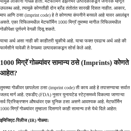
यामुळे लोकांना गोंधळ होतो. मेटफॉर्मिन डझनभर उत्पादकांकडून जेनेरिक म्हणून
उपलब्ध आहे, त्यामुळे कोणतीही दोन ब्रँड तंतोतंत सारखी दिसत नाहीत. आकार,
माप आणि ठसा (imprint code) हे ते कोणत्या कंपनीने बनवले आहे यावर अवलंबून
असते. एका रिफिलमधील मेटफॉर्मिन 1000 मिग्रॅ तुमच्या मागील रिफिलमधील
गोळीपेक्षा पूर्णपणे वेगळी दिसू शकते.
याचा अर्थ असा नाही की काहीतरी चुकीचे आहे. याचा फक्त एवढाच अर्थ आहे की
फार्मसीने यावेळी ते वेगळ्या उत्पादकाकडून सोर्स केले आहे.
1000 मिग्रॅ गोळ्यांवर सामान्य ठसे (Imprints) कोणते
आहेत?
तुमच्या गोळीवर छापलेला ठसा (imprint code) ती काय आहे हे तपासण्याचा सर्वात
जलद मार्ग आहे. एफडीए (FDA) नुसार युनायटेड स्टेट्समध्ये विकल्या जाणाऱ्या
सर्व प्रिस्क्रिप्शन औषधांवर एक युनिक ठसा असणे आवश्यक आहे. मेटफॉर्मिन
1000 मिग्रॅ गोळ्यांवर तुम्हाला दिसणारे काही सामान्य ठसे येथे दिले आहेत:
इमिजिएट-रिलीज (IR) गोळ्या: