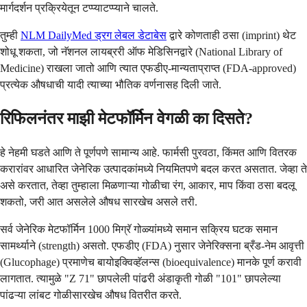
मार्गदर्शन प्रक्रियेतून टप्प्याटप्प्याने चालते.
तुम्ही
NLM DailyMed ड्रग लेबल डेटाबेस
द्वारे कोणताही ठसा (imprint) थेट
शोधू शकता, जो नॅशनल लायब्ररी ऑफ मेडिसिनद्वारे (National Library of
Medicine) राखला जातो आणि त्यात एफडीए-मान्यताप्राप्त (FDA-approved)
प्रत्येक औषधाची यादी त्याच्या भौतिक वर्णनासह दिली जाते.
रिफिलनंतर माझी मेटफॉर्मिन वेगळी का दिसते?
हे नेहमी घडते आणि ते पूर्णपणे सामान्य आहे. फार्मसी पुरवठा, किंमत आणि वितरक
करारांवर आधारित जेनेरिक उत्पादकांमध्ये नियमितपणे बदल करत असतात. जेव्हा ते
असे करतात, तेव्हा तुम्हाला मिळणाऱ्या गोळीचा रंग, आकार, माप किंवा ठसा बदलू
शकतो, जरी आत असलेले औषध सारखेच असले तरी.
सर्व जेनेरिक मेटफॉर्मिन 1000 मिग्रॅ गोळ्यांमध्ये समान सक्रिय घटक समान
सामर्थ्याने (strength) असतो. एफडीए (FDA) नुसार जेनेरिक्सना ब्रँड-नेम आवृत्ती
(Glucophage) प्रमाणेच बायोइक्विव्हॅलन्स (bioequivalence) मानके पूर्ण करावी
लागतात. त्यामुळे "Z 71" छापलेली पांढरी अंडाकृती गोळी "101" छापलेल्या
पांढऱ्या लांबट गोळीसारखेच औषध वितरीत करते.