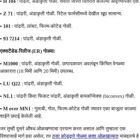
• H 104
: पांढरी, अंडाकृती गोळी. सर्वात जास्त वितरीत केलेल्या आवृत्त्यांपैकी एक.
• Z 71
: पांढरी, अंडाकृती गोळी. रिटेल फार्मसीमध्ये देखील खूप सामान्य.
• 101
: पांढरी, लांबट, फिल्म-कोटेड गोळी.
• 93 7214
: पांढरी, अंडाकृती गोळी.
एक्सटेंडेड-रिलीज (ER) गोळ्या:
• M1000
: पांढरी, अंडाकृती गोळी. उत्पादकावर अवलंबून किंचित वेगळ्या
आकारात (18 मिमी आणि 20 मिमी) उपलब्ध.
• LU Q22
: पांढरी, अंडाकृती गोळी.
• NL1
: पांढरी किंवा फिकट पांढरी, अंडाकृती बायकॉन्वेक्स (biconvex) गोळी.
• M over MN1
: गुलाबी, गोल, फिल्म-कोटेड गोळी ज्यावर एका बाजूला काळ्या
शाईने छपाई केलेली आहे.
जर तुम्ही दुसरे औषध ओळखण्याचा प्रयत्न करत असाल आणि तुम्हाला एक
विश्वासार्ह मार्ग हवा असेल, तर
ठसा कोडद्वारे गोळ्या कशा ओळखाव्यात
याबद्दलचे हे