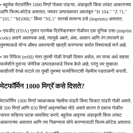
• बहुतेक मेटफॉर्मिन 1000 मिग्रॅ गोळ्या पांढऱ्या, अंडाकृती किंवा लांबट आकाराच्या
आणि फिल्म-कोटेड असतात, ज्यावर उत्पादकावर अवलंबून "H 104," "Z 71,"
"101," "M1000," किंवा "NL1" सारखे सामान्य ठसे (imprints) असतात.
• एफडीए (FDA) नुसार प्रत्येक प्रिस्क्रिप्शन गोळीवर एक युनिक ठसा (imprint
code) असणे आवश्यक आहे, त्यामुळे अक्षरे, अंक, आकार आणि रंग तपासणे हा
तुमच्याकडे योग्य औषध असल्याची खात्री करण्याचा सर्वात विश्वासार्ह मार्ग आहे.
• जर रिफिल (refill) नंतर तुमची गोळी वेगळी दिसत असेल, तर याचा अर्थ सहसा
फार्मसीने दुसऱ्या जेनेरिक उत्पादकाकडे स्विच केले आहे, परंतु जर तुम्हाला
काहीतरी वेगळे वाटले तर तुम्ही तुमच्या फार्मासिस्टशी नेहमीच पडताळणी करावी.
मेटफॉर्मिन 1000 मिग्रॅ कसे दिसते?
मेटफॉर्मिन 1000 मिग्रॅ जवळजवळ नेहमीच पांढरी किंवा फिकट पांढरी गोळी असते.
हे 500 मिग्रॅ आणि 850 मिग्रॅ आवृत्त्यांपेक्षा मोठे असते कारण ते एकाच गोळीत
जास्त सक्रिय घटक समाविष्ट करते. बहुतेक आवृत्त्या अंडाकृती किंवा लांबट
आकाराच्या असतात आणि त्या गिळण्यास सोपे करण्यासाठी फिल्म-कोटेड असतात.