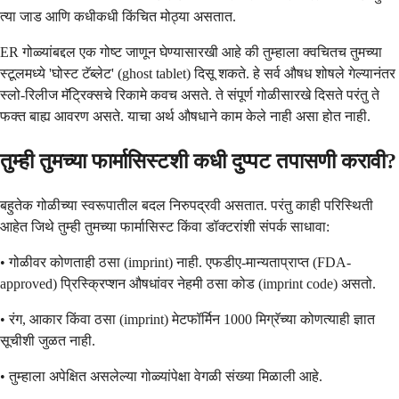
त्या जाड आणि कधीकधी किंचित मोठ्या असतात.
ER गोळ्यांबद्दल एक गोष्ट जाणून घेण्यासारखी आहे की तुम्हाला क्वचितच तुमच्या
स्टूलमध्ये 'घोस्ट टॅब्लेट' (ghost tablet) दिसू शकते. हे सर्व औषध शोषले गेल्यानंतर
स्लो-रिलीज मॅट्रिक्सचे रिकामे कवच असते. ते संपूर्ण गोळीसारखे दिसते परंतु ते
फक्त बाह्य आवरण असते. याचा अर्थ औषधाने काम केले नाही असा होत नाही.
तुम्ही तुमच्या फार्मासिस्टशी कधी दुप्पट तपासणी करावी?
बहुतेक गोळीच्या स्वरूपातील बदल निरुपद्रवी असतात. परंतु काही परिस्थिती
आहेत जिथे तुम्ही तुमच्या फार्मासिस्ट किंवा डॉक्टरांशी संपर्क साधावा:
• गोळीवर कोणताही ठसा (imprint) नाही. एफडीए-मान्यताप्राप्त (FDA-
approved) प्रिस्क्रिप्शन औषधांवर नेहमी ठसा कोड (imprint code) असतो.
• रंग, आकार किंवा ठसा (imprint) मेटफॉर्मिन 1000 मिग्रॅच्या कोणत्याही ज्ञात
सूचीशी जुळत नाही.
• तुम्हाला अपेक्षित असलेल्या गोळ्यांपेक्षा वेगळी संख्या मिळाली आहे.