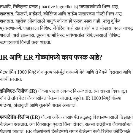
तथापि, निष्क्रिय घटक (inactive ingredients) उत्पादकांमध्ये भिन्न असू
शकतात. फिलर्स, बाईंडर्स, कोटिंग्ज आणि डाईज यासारख्या गोष्टी भिन्न असू
शकतात. बहुतेक लोकांसाठी यामुळे कोणताही फरक पडत नाही. परंतु दुर्मिळ
प्रकरणांमध्ये, एखाद्याला विशिष्ट जेनेरिक कसे सहन होते यात थोडासा बदल जाणवू
शकतो. असे झाल्यास, तुमचा फार्मासिस्ट भविष्यातील रिफिल्ससाठी विशिष्ट
उत्पादकाची विनंती करू शकतो.
IR आणि ER गोळ्यांमध्ये काय फरक आहे?
मेटफॉर्मिन 1000 मिग्रॅ दोन मुख्य फॉर्म्युलेशनमध्ये येते आणि ते वेगळे दिसतात आणि
कार्य करतात.
इमिजिएट-रिलीज (IR)
गोळ्या पोटात लवकर विरघळतात. त्या सहसा दिवसातून
दोन ते तीन वेळा जेवणासोबत घेतल्या जातात. बहुतेक IR 1000 मिग्रॅ गोळ्या
पांढऱ्या, अंडाकृती आणि तुलनेने पातळ असतात.
एक्सटेंडेड-रिलीज (ER)
गोळ्या अनेक तासांपर्यंत हळूहळू विरघळण्यासाठी डिझाइन
केलेल्या असतात. त्या दिवसातून एकदा किंवा दोनदा, सहसा रात्रीच्या जेवणासोबत
घेतल्या जातात. ER गोळ्यांमध्ये टॅब्लेटमध्ये तयार केलेल्या स्लो-रिलीज कोटिंगमुळे