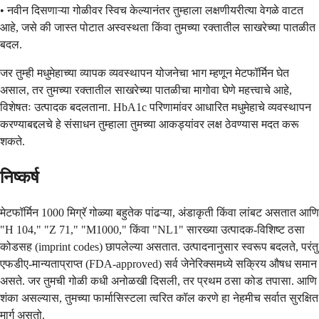
• नवीन दिसणाऱ्या गोळीवर स्विच केल्यानंतर तुम्हाला लक्षणीयरीत्या वेगळे वाटत
आहे, जसे की जास्त पोटात अस्वस्थता किंवा तुमच्या रक्तातील साखरेच्या पातळीत
बदल.
जर तुम्ही मधुमेहाच्या व्यापक व्यवस्थापन योजनेचा भाग म्हणून मेटफॉर्मिन घेत
असाल, तर तुमच्या रक्तातील साखरेच्या पातळीचा मागोवा घेणे महत्त्वाचे आहे,
विशेषतः उत्पादक बदलताना. HbA1c परिणामांवर आधारित मधुमेहाचे व्यवस्थापन
करण्याबद्दलचे हे संसाधन तुम्हाला तुमच्या आकड्यांवर लक्ष ठेवण्यास मदत करू
शकते.
निष्कर्ष
मेटफॉर्मिन 1000 मिग्रॅ गोळ्या बहुतेक पांढऱ्या, अंडाकृती किंवा लांबट असतात आणि
"H 104," "Z 71," "M1000," किंवा "NL1" सारख्या उत्पादक-विशिष्ट ठसा
कोडसह (imprint codes) छापलेल्या असतात. उत्पादनानुसार स्वरूप बदलते, परंतु
एफडीए-मान्यताप्राप्त (FDA-approved) सर्व जेनेरिक्समध्ये सक्रिय औषध समान
असते. जर तुमची गोळी कधी अनोळखी दिसली, तर प्रथम ठसा कोड तपासा. आणि
शंका असल्यास, तुमच्या फार्मासिस्टला त्वरित कॉल करणे हा नेहमीच सर्वात सुरक्षित
मार्ग असतो.