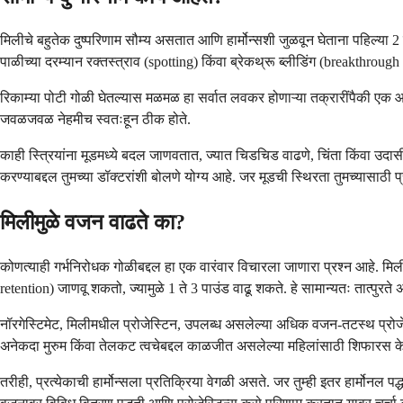
मिलीचे बहुतेक दुष्परिणाम सौम्य असतात आणि हार्मोन्सशी जुळवून घेताना पहिल्या 2 ते
पाळीच्या दरम्यान रक्तस्त्राव (spotting) किंवा ब्रेकथ्रू ब्लीडिंग (breakthro
रिकाम्या पोटी गोळी घेतल्यास मळमळ हा सर्वात लवकर होणाऱ्या तक्रारींपैकी एक आह
जवळजवळ नेहमीच स्वतःहून ठीक होते.
काही स्त्रियांना मूडमध्ये बदल जाणवतात, ज्यात चिडचिड वाढणे, चिंता किंवा उदास
करण्याबद्दल तुमच्या डॉक्टरांशी बोलणे योग्य आहे. जर मूडची स्थिरता तुमच्यासाठी प
मिलीमुळे वजन वाढते का?
कोणत्याही गर्भनिरोधक गोळीबद्दल हा एक वारंवार विचारला जाणारा प्रश्न आहे. मिली 
retention) जाणवू शकतो, ज्यामुळे 1 ते 3 पाउंड वाढू शकते. हे सामान्यतः तात्पुरत
नॉरगेस्टिमेट, मिलीमधील प्रोजेस्टिन, उपलब्ध असलेल्या अधिक वजन-तटस्थ प्रोजेस्
अनेकदा मुरुम किंवा तेलकट त्वचेबद्दल काळजीत असलेल्या महिलांसाठी शिफारस के
तरीही, प्रत्येकाची हार्मोन्सला प्रतिक्रिया वेगळी असते. जर तुम्ही इतर हार्मो