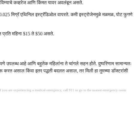
 विम्याचे कव्हरेज आणि किंमत यावर अवलंबून असते.
ी 0.025 मिग्रॅ एथिनिल इस्ट्रॅडिओल वापरते. कमी इस्ट्रोजेनमुळे मळमळ, पोट फुगणे
मत प्रति महिना $15 ते $50 असते.
पणे उपलब्ध आहे आणि बहुतेक महिलांना ते चांगले सहन होते. दुष्परिणाम सामान्यतः
 सुरू करत असाल किंवा इतर पद्धती बदलत असाल, तर मिली हा तुमच्या डॉक्टरांशी
. If you are experiencing a medical emergency, call 911 or go to the nearest emergency room