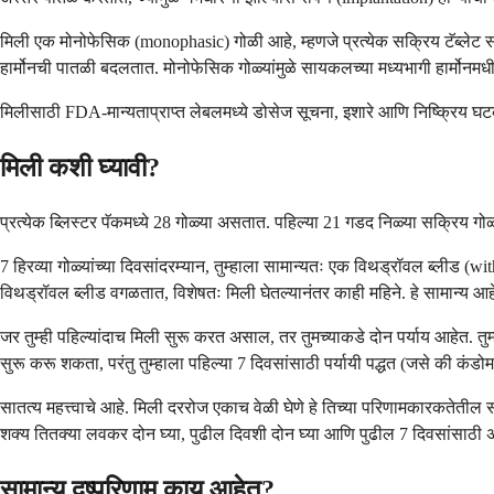
मिली एक मोनोफेसिक (monophasic) गोळी आहे, म्हणजे प्रत्येक सक्रिय टॅब्लेट संपूर्ण
हार्मोनची पातळी बदलतात. मोनोफेसिक गोळ्यांमुळे सायकलच्या मध्यभागी हार्मोनमधी
मिलीसाठी FDA-मान्यताप्राप्त लेबलमध्ये डोसेज सूचना, इशारे आणि निष्क्रिय घटका
मिली कशी घ्यावी?
प्रत्येक ब्लिस्टर पॅकमध्ये 28 गोळ्या असतात. पहिल्या 21 गडद निळ्या सक्रिय गोळ्या
7 हिरव्या गोळ्यांच्या दिवसांदरम्यान, तुम्हाला सामान्यतः एक विथड्रॉवल ब्लीड (
विथड्रॉवल ब्लीड वगळतात, विशेषतः मिली घेतल्यानंतर काही महिने. हे सामान्य आ
जर तुम्ही पहिल्यांदाच मिली सुरू करत असाल, तर तुमच्याकडे दोन पर्याय आहेत. तुम्ह
सुरू करू शकता, परंतु तुम्हाला पहिल्या 7 दिवसांसाठी पर्यायी पद्धत (जसे की कंडो
सातत्य महत्त्वाचे आहे. मिली दररोज एकाच वेळी घेणे हे तिच्या परिणामकारकतेतील 
शक्य तितक्या लवकर दोन घ्या, पुढील दिवशी दोन घ्या आणि पुढील 7 दिवसांसाठी अ
सामान्य दुष्परिणाम काय आहेत?