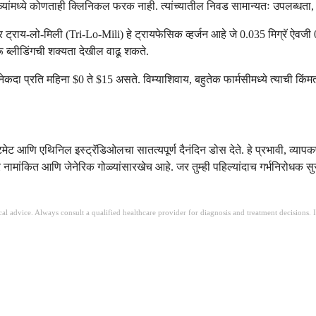
्यांमध्ये कोणताही क्लिनिकल फरक नाही. त्यांच्यातील निवड सामान्यतः उपलब्धता,
तर ट्राय-लो-मिली (Tri-Lo-Mili) हे ट्रायफेसिक व्हर्जन आहे जे 0.035 मिग्रॅ ऐवज
रू ब्लीडिंगची शक्यता देखील वाढू शकते.
कदा प्रति महिना $0 ते $15 असते. विम्याशिवाय, बहुतेक फार्मसीमध्ये त्याची किं
ेट आणि एथिनिल इस्ट्रॅडिओलचा सातत्यपूर्ण दैनंदिन डोस देते. हे प्रभावी, व्यापक
तर नामांकित आणि जेनेरिक गोळ्यांसारखेच आहे. जर तुम्ही पहिल्यांदाच गर्भनिरोधक
ical advice. Always consult a qualified healthcare provider for diagnosis and treatment decisions