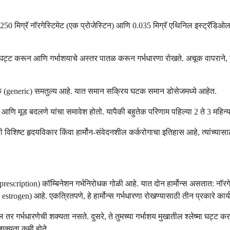
50 मिग्रॅ नॉरगेस्टिमेट (एक प्रोजेस्टिन) आणि 0.035 मिग्रॅ एथिनिल इस्ट्रॅडिओल
s) घट्ट करून आणि गर्भाशयाचे अस्तर पातळ करून गर्भधारणा रोखते. अचूक वापराने, 
ेरिक (generic) समतुल्य आहे. यात समान सक्रिय घटक समान डोसेजमध्ये आहेत.
ng) आणि मूड बदलणे यांचा समावेश होतो. यापैकी बहुतेक परिणाम पहिल्या 2 ते 3 महिन्
 काही विशिष्ट हृदयविकार किंवा हार्मोन-संवेदनशील कर्करोगाचा इतिहास आहे, त्यांच्
न (prescription) कॉम्बिनेशन गर्भनिरोधक गोळी आहे. यात दोन हार्मोन्स असतात: नॉ
estrogen) आहे. एकत्रितपणे, हे हार्मोन्स गर्भधारणा रोखण्यासाठी तीन प्रकारे कार
ल तर गर्भधारणेची शक्यता नसते. दुसरे, ते तुमच्या गर्भाशय मुखातील श्लेष्मा घट्ट कर
शक्यता कमी होते.