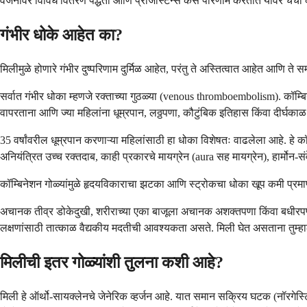
वजनावर विविध वितरण पद्धती आणि प्रोजेस्टिन्स कसे परिणाम करतात यावर चर्चा
गंभीर धोके आहेत का?
मिलीमुळे होणारे गंभीर दुष्परिणाम दुर्मिळ आहेत, परंतु ते अस्तित्वात आहेत आणि ते सम
सर्वात गंभीर धोका म्हणजे रक्ताच्या गुठळ्या (venous thromboembolism). कॉम्ब
वापरताना आणि ज्या महिलांना धूम्रपान, लठ्ठपणा, कौटुंबिक इतिहास किंवा दीर्घ
35 वर्षांवरील धूम्रपान करणाऱ्या महिलांसाठी हा धोका विशेषतः वाढलेला आहे. हे 
अनियंत्रित उच्च रक्तदाब, काही प्रकारचे मायग्रेन (aura सह मायग्रेन), हार्मो
कॉम्बिनेशन गोळ्यांमुळे हृदयविकाराचा झटका आणि स्ट्रोकचा धोका खूप कमी प्रमाण
अचानक तीव्र डोकेदुखी, शरीराच्या एका बाजूला अचानक अशक्तपणा किंवा बधीरपणा, 
लक्षणांसाठी तात्काळ वैद्यकीय मदतीची आवश्यकता असते. मिली घेत असताना तुम्ह
मिलीची इतर गोळ्यांशी तुलना कशी आहे?
मिली हे ऑर्थो-सायक्लेनचे जेनेरिक व्हर्जन आहे. यात समान सक्रिय घटक (नॉरगेस्ट