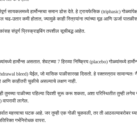
 सायकलमध्ये हार्मोन्सचा समान डोस देते. हे ट्रायफेसिक (triphasic) गोळ्यांपेक्षा (
ल चढ-उतार कमी होतात, ज्यामुळे काही स्त्रियांना त्यांच्या मूड आणि ऊर्जा पातळ
ंसह संपूर्ण प्रिस्क्राइबिंग तपशील सूचीबद्ध आहेत.
ंमध्ये हार्मोन्स असतात. शेवटच्या 7 हिरव्या निष्क्रिय (placebo) गोळ्यांमध्ये हार
withdrawal bleed) येईल, जो मासिक पाळीसारखा दिसतो. हे रक्तस्त्राव सामान्यतः न
हे आणि काहीतरी चुकीचे असल्याचे लक्षण नाही.
ी तुमच्या पाळीच्या पहिल्या दिवशी सुरू करू शकता, अशा परिस्थितीत तुम्ही लगेच गर्भ
म) वापरावी लागेल.
सर्वात महत्त्वाचा घटक आहे. जर तुम्ही एक गोळी चुकवली, तर ती आठवल्याबरोबर घ्या
तिरिक्त गर्भनिरोधक वापरा.