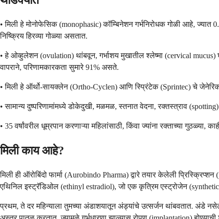
थोडक्यात
• मिली हे मोनोफेसिक (monophasic) कॉम्बिनेशन गर्भनिरोधक गोळी आहे, ज्यात 0.2
निष्क्रिय हिरव्या गोळ्या असतात.
• हे ओव्हुलेशन (ovulation) थांबवून, गर्भाशय मुखातील श्लेष्मा (cervical mucu
वापराने, परिणामकारकता सुमारे 91% असते.
• मिली हे ऑर्थो-सायक्लेन (Ortho-Cyclen) आणि स्प्रिंटेक (Sprintec) चे जेन
• सामान्य दुष्परिणामांमध्ये डोकेदुखी, मळमळ, स्तनात वेदना, रक्तस्त्राव (spotti
• 35 वर्षांवरील धूम्रपान करणाऱ्या महिलांसाठी, किंवा ज्यांना रक्ताच्या गुठळ्या,
मिली काय आहे?
मिली ही ऑरोबिंदो फार्मा (Aurobindo Pharma) द्वारे तयार केलेली प्रिस्क्रिप्श
एथिनिल इस्ट्रॅडिओल (ethinyl estradiol), जो एक कृत्रिम एस्ट्रोजेन (synthetic 
प्रथम, ते दर महिन्याला तुमच्या अंडाशयातून अंड्यांचे उत्सर्जन थांबवतात. अंडे नसे
अस्तर पातळ करतात, ज्यामुळे गर्भधारणा झाल्यास रोपण (implantation) होण्याची 