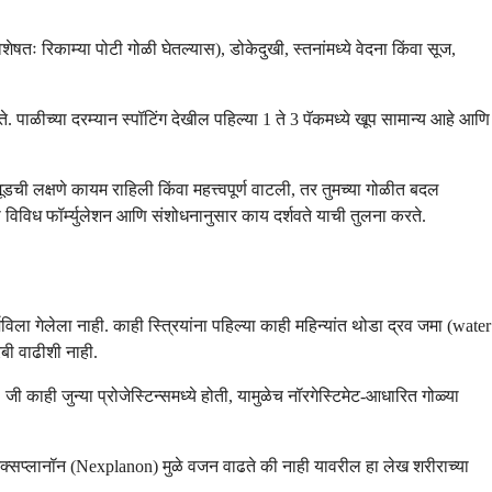
िशेषतः रिकाम्या पोटी गोळी घेतल्यास), डोकेदुखी, स्तनांमध्ये वेदना किंवा सूज,
 पाळीच्या दरम्यान स्पॉटिंग देखील पहिल्या 1 ते 3 पॅकमध्ये खूप सामान्य आहे आणि
ची लक्षणे कायम राहिली किंवा महत्त्वपूर्ण वाटली, तर तुमच्या गोळीत बदल
शिका विविध फॉर्म्युलेशन आणि संशोधनानुसार काय दर्शवते याची तुलना करते.
िला गेलेला नाही. काही स्त्रियांना पहिल्या काही महिन्यांत थोडा द्रव जमा (water
रबी वाढीशी नाही.
ाही जुन्या प्रोजेस्टिन्समध्ये होती, यामुळेच नॉरगेस्टिमेट-आधारित गोळ्या
 नेक्सप्लानॉन (Nexplanon) मुळे वजन वाढते की नाही यावरील हा लेख शरीराच्या