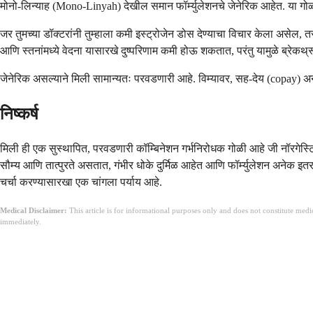
मोनो-लिन्याह (Mono-Linyah) देखील समान फॉर्म्युलेशनचे जेनेरिक आहेत. या गोळ
जर तुमच्या डॉक्टरांनी तुम्हाला कमी इस्ट्रोजेन डोस देण्याचा विचार केला असेल, 
आणि स्तनांमध्ये वेदना यासारखे दुष्परिणाम कमी होऊ शकतात, परंतु यामुळे ब्रेकथ्
जेनेरिक असल्याने मिली सामान्यतः परवडणारी आहे. विम्यावर, सह-देय (copay) अने
निष्कर्ष
मिली ही एक सुस्थापित, परवडणारी कॉम्बिनेशन गर्भनिरोधक गोळी आहे जी नॉरगेस्टिम
सौम्य आणि तात्पुरते असतात, गंभीर धोके दुर्मिळ आहेत आणि फॉर्म्युलेशन अनेक इ
चर्चा करण्यासारखा एक चांगला पर्याय आहे.
Medical Disclaimer:
This article is for informational purposes only and does not constitute med
immediately.