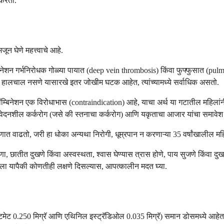
 करतो.
जून घेणे महत्त्वाचे आहे.
िनेशन गर्भनिरोधक गोळ्या पायात (deep vein thrombosis) किंवा फुफ्फुसात (pulm
काळ हालचाल नसणे यासारखे इतर जोखीम घटक आहेत, त्यांच्यामध्ये सर्वाधिक असतो.
कॉम्बिनेशन एक विरोधाभास (contraindication) आहे, याचा अर्थ या गटातील महिलांनी
न-संवेदनशील कर्करोग (जसे की स्तनाचा कर्करोग) आणि यकृताचा आजार यांचा समावेश
ात वाढतो, जरी हा धोका अन्यथा निरोगी, धूम्रपान न करणाऱ्या 35 वर्षांखालील मह
छातीत दुखणे किंवा अस्वस्थता, श्वास घेण्यास त्रास होणे, पाय सुजणे किंवा दु
ाला यापैकी कोणतीही लक्षणे दिसल्यास, आपत्कालीन मदत घ्या.
िमेट 0.250 मिग्रॅ आणि एथिनिल इस्ट्रॅडिओल 0.035 मिग्रॅ) समान डोसमध्ये आहेत. स