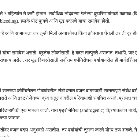
 3 महिन्यांत ते कमी होतात. सर्वाधिक नोंदवल्या गेलेल्या दुष्परिणामांमध्ये मळमळ (व
ugh bleeding), हलके पोट फुगणे आणि मूड बदलणे यांचा समावेश होतो.
े आणि सामान्यतः जर तुम्ही मिली अन्नासोबत किंवा झोपताना घेतली तर ती दूर होते.
ी यांचा समावेश असतो. बहुतेक लोकांसाठी, हे बदल तात्पुरते असतात. तथापि, जर मूड
्राधान्य असेल, तर मूड स्थिरतेसाठी सर्वोत्तम गर्भनिरोधक पर्यायांवरील ही मार्गदर्
सारख्या कॉम्बिनेशन गोळ्यांवरील संशोधनात वजन वाढण्याशी सातत्यपूर्ण संबंध दर्शव
े असते आणि इस्ट्रोजेनच्या द्रव संतुलनावरील परिणामाशी संबंधित असते, प्रत्यक्ष च
टिन्सपैकी एक मानला जातो. यात एंड्रोजेनिक (androgenic) क्रियाकलाप नाही, जी क
ल्या जातात.
नल पद्धतींवर वजन बदल अनुभवले असतील, तर पर्यायांची तुलना करणे योग्य ठरू शकते.