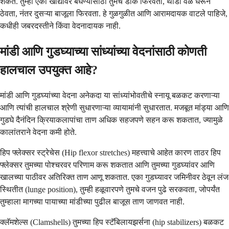
शकते. तुम्ही एका खांद्यावर बघण्यासाठी तुमचे डोके फिरवता, थोडा वेळ धरून
ठेवता, नंतर दुसऱ्या बाजूला फिरवता. हे गुळगुळीत आणि आरामदायक वाटले पाहिजे,
कधीही जबरदस्तीने किंवा वेदनादायक नाही.
मांडी आणि गुडघ्याच्या सांध्यांच्या वेदनांसाठी कोणती
हालचाल उपयुक्त आहे?
मांडी आणि गुडघ्यांच्या वेदना अनेकदा या सांध्यांभोवतीचे स्नायू बळकट करणाऱ्या
आणि त्यांची हालचाल श्रेणी सुधारणाऱ्या व्यायामांनी सुधारतात. मजबूत मांड्या आणि
गुडघे दैनंदिन क्रियाकलापांचा ताण अधिक सहजपणे सहन करू शकतात, ज्यामुळे
कालांतराने वेदना कमी होते.
हिप फ्लेक्सर स्ट्रेचेस (Hip flexor stretches) महत्त्वाचे आहेत कारण ताठर हिप
फ्लेक्सर तुमच्या पोश्चरवर परिणाम करू शकतात आणि तुमच्या गुडघ्यांवर आणि
खालच्या पाठीवर अतिरिक्त ताण आणू शकतात. एका गुडघ्यावर जमिनीवर ठेवून लंज
स्थितीत (lunge position), तुम्ही हळूवारपणे तुमचे वजन पुढे सरकवता, जोपर्यंत
तुम्हाला मागच्या पायाच्या मांडीच्या पुढील बाजूस ताण जाणवत नाही.
क्लॅमशेल्स (Clamshells) तुमच्या हिप स्टॅबिलायझर्सना (hip stabilizers) बळकट