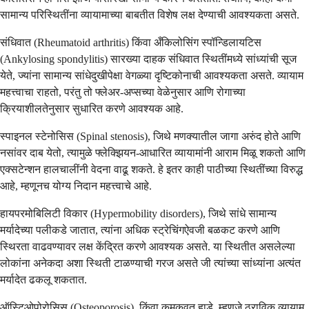
सामान्य परिस्थितींना व्यायामाच्या बाबतीत विशेष लक्ष देण्याची आवश्यकता असते.
संधिवात (Rheumatoid arthritis) किंवा अँकिलोसिंग स्पॉन्डिलायटिस
(Ankylosing spondylitis) सारख्या दाहक संधिवात स्थितींमध्ये सांध्यांची सूज
येते, ज्यांना सामान्य सांधेदुखीपेक्षा वेगळ्या दृष्टिकोनाची आवश्यकता असते. व्यायाम
महत्त्वाचा राहतो, परंतु तो फ्लेअर-अप्सच्या वेळेनुसार आणि रोगाच्या
क्रियाशीलतेनुसार सुधारित करणे आवश्यक आहे.
स्पाइनल स्टेनोसिस (Spinal stenosis), जिथे मणक्यातील जागा अरुंद होते आणि
नसांवर दाब येतो, त्यामुळे फ्लेक्झियन-आधारित व्यायामांनी आराम मिळू शकतो आणि
एक्सटेन्शन हालचालींनी वेदना वाढू शकते. हे इतर काही पाठीच्या स्थितींच्या विरुद्ध
आहे, म्हणूनच योग्य निदान महत्त्वाचे आहे.
हायपरमोबिलिटी विकार (Hypermobility disorders), जिथे सांधे सामान्य
मर्यादेच्या पलीकडे जातात, त्यांना अधिक स्ट्रेचिंगऐवजी बळकट करणे आणि
स्थिरता वाढवण्यावर लक्ष केंद्रित करणे आवश्यक असते. या स्थितीत असलेल्या
लोकांना अनेकदा अशा स्थिती टाळण्याची गरज असते जी त्यांच्या सांध्यांना अत्यंत
मर्यादेत ढकलू शकतात.
ऑस्टिओपोरोसिस (Osteoporosis), किंवा कमकुवत हाडे, म्हणजे ठराविक व्यायाम