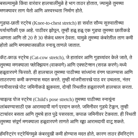
बसल्यामुळे किंवा वारंवार हालचालींमुळे हे भाग ताठर होतात, ज्यामुळे तुमच्या
मणक्यावर ताण येतो आणि अस्वस्थता निर्माण होते.
गुडघा-छाती स्ट्रेच (Knee-to-chest stretch) हा सर्वात सौम्य सुरुवातीच्या
पर्यायांपैकी एक आहे. पाठीवर झोपून, तुम्ही हळू हळू एक गुडघा तुमच्या छातीकडे
आणता आणि तो 20 ते 30 सेकंद धरून ठेवता. यामुळे तुमच्या कंबरेतील ताण कमी
होतो आणि मणक्याजवळील स्नायू ताणले जातात.
कॅट-काऊ स्ट्रेच (Cat-cow stretch), जे हातांवर आणि गुडघ्यांवर केले जाते, ते
तुमच्या मणक्याला फ्लेक्झियन (वाकवणे) आणि एक्सटेन्शन (सरळ करणे) मध्ये
हळूवारपणे फिरवते. ही हालचाल तुमच्या पाठीच्या सांध्यांना वंगण घालण्यास आणि
ताठरपणा कमी करण्यास मदत करते. तुम्ही मांजरीसारखे पाठ वर उचलता, नंतर
गायीसारखे पोट जमिनीकडे झुकवता, दोन्ही स्थितीत हळूवारपणे हालचाल करता.
चाइल्ड पोज स्ट्रेच (Child's pose stretch) तुमच्या पाठीच्या स्नायूंना
लांबवण्यासाठी एक आरामदायी मार्ग प्रदान करते. जमिनीवर गुडघे टेकून, तुम्ही
टाचांवर बसता आणि तुमचे हात पुढे पसरवता, कपाळ जमिनीवर टेकवता. ही स्थिती
तुमच्या संपूर्ण मणक्याला हळूवारपणे ताणते आणि खूप आरामदायी वाटू शकते.
हॅमस्ट्रिंग स्ट्रेचिंगमुळे कंबरदुखी कमी होण्यास मदत होते, कारण ताठर हॅमस्ट्रिंग