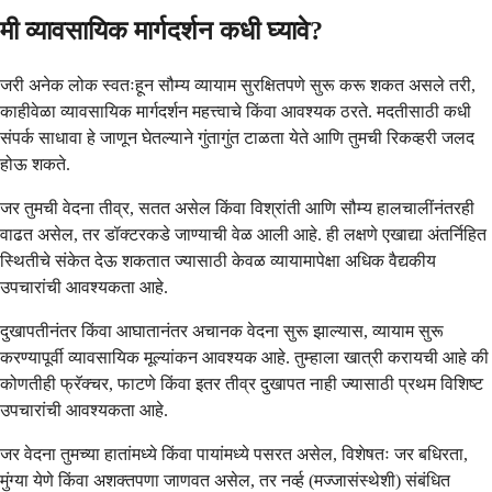
मी व्यावसायिक मार्गदर्शन कधी घ्यावे?
जरी अनेक लोक स्वतःहून सौम्य व्यायाम सुरक्षितपणे सुरू करू शकत असले तरी,
काहीवेळा व्यावसायिक मार्गदर्शन महत्त्वाचे किंवा आवश्यक ठरते. मदतीसाठी कधी
संपर्क साधावा हे जाणून घेतल्याने गुंतागुंत टाळता येते आणि तुमची रिकव्हरी जलद
होऊ शकते.
जर तुमची वेदना तीव्र, सतत असेल किंवा विश्रांती आणि सौम्य हालचालींनंतरही
वाढत असेल, तर डॉक्टरकडे जाण्याची वेळ आली आहे. ही लक्षणे एखाद्या अंतर्निहित
स्थितीचे संकेत देऊ शकतात ज्यासाठी केवळ व्यायामापेक्षा अधिक वैद्यकीय
उपचारांची आवश्यकता आहे.
दुखापतीनंतर किंवा आघातानंतर अचानक वेदना सुरू झाल्यास, व्यायाम सुरू
करण्यापूर्वी व्यावसायिक मूल्यांकन आवश्यक आहे. तुम्हाला खात्री करायची आहे की
कोणतीही फ्रॅक्चर, फाटणे किंवा इतर तीव्र दुखापत नाही ज्यासाठी प्रथम विशिष्ट
उपचारांची आवश्यकता आहे.
जर वेदना तुमच्या हातांमध्ये किंवा पायांमध्ये पसरत असेल, विशेषतः जर बधिरता,
मुंग्या येणे किंवा अशक्तपणा जाणवत असेल, तर नर्व्ह (मज्जासंस्थेशी) संबंधित