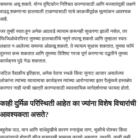
समस्या असू शकते. योग्य दृष्टिकोन निश्चित करण्यासाठी आणि मज्जातंतूची लक्षणे
वाढवू शकणाऱ्या हालचाली टाळण्यासाठी याचे काळजीपूर्वक मूल्यांकन आवश्यक
आहे.
जर तुम्ही स्वतःहून अनेक आठवडे व्यायाम करूनही सुधारणा झाली नसेल, तर
फिजिओथेरपिस्ट तुमच्या हालचालींचे नमुने तपासू शकतो आणि तुम्हाला स्वतः
लक्षात न आलेल्या समस्या ओळखू शकतो. ते व्यायाम सुधारू शकतात, तुमचा फॉर्म
दुरुस्त करू शकतात आणि तुमच्या विशिष्ट गरजा पूर्ण करणाऱ्या पद्धतीने तुमचा
कार्यक्रम पुढे नेऊ शकतात.
जटिल वैद्यकीय इतिहास, अनेक वेदना स्थळे किंवा जुनाट आजार असलेल्या
लोकांना त्यांच्या व्यायामाचा कार्यक्रम त्यांच्या आरोग्याच्या इतर पैलूंमध्ये हस्तक्षेप
करणार नाही याची खात्री करण्यासाठी व्यावसायिक मार्गदर्शनाचा फायदा होतो.
काही दुर्मिळ परिस्थिती आहेत का ज्यांना विशेष विचारांची
आवश्यकता असते?
बहुतेक पाठ, मान आणि सांधेदुखीचे कारण स्नायूंचा ताण, चुकीचे पोश्चर किंवा
कालांतराने होणारी झीज यासारखी सामान्य कारणे असतात. तथापि, काही कमी