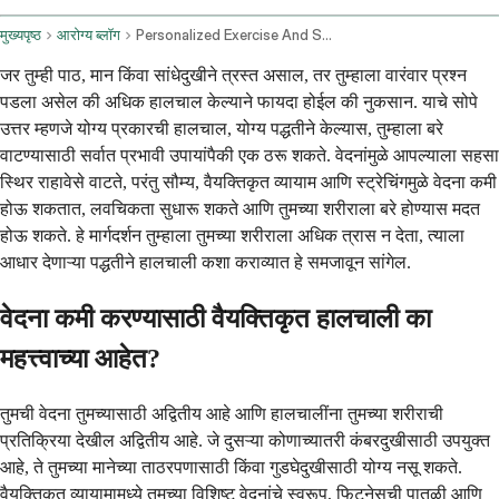
मुख्यपृष्ठ
आरोग्य ब्लॉग
Personalized Exercise And Stretching For Back Neck And Joint Pain
जर तुम्ही पाठ, मान किंवा सांधेदुखीने त्रस्त असाल, तर तुम्हाला वारंवार प्रश्न
पडला असेल की अधिक हालचाल केल्याने फायदा होईल की नुकसान. याचे सोपे
उत्तर म्हणजे योग्य प्रकारची हालचाल, योग्य पद्धतीने केल्यास, तुम्हाला बरे
वाटण्यासाठी सर्वात प्रभावी उपायांपैकी एक ठरू शकते. वेदनांमुळे आपल्याला सहसा
स्थिर राहावेसे वाटते, परंतु सौम्य, वैयक्तिकृत व्यायाम आणि स्ट्रेचिंगमुळे वेदना कमी
होऊ शकतात, लवचिकता सुधारू शकते आणि तुमच्या शरीराला बरे होण्यास मदत
होऊ शकते. हे मार्गदर्शन तुम्हाला तुमच्या शरीराला अधिक त्रास न देता, त्याला
आधार देणाऱ्या पद्धतीने हालचाली कशा कराव्यात हे समजावून सांगेल.
वेदना कमी करण्यासाठी वैयक्तिकृत हालचाली का
महत्त्वाच्या आहेत?
तुमची वेदना तुमच्यासाठी अद्वितीय आहे आणि हालचालींना तुमच्या शरीराची
प्रतिक्रिया देखील अद्वितीय आहे. जे दुसऱ्या कोणाच्यातरी कंबरदुखीसाठी उपयुक्त
आहे, ते तुमच्या मानेच्या ताठरपणासाठी किंवा गुडघेदुखीसाठी योग्य नसू शकते.
वैयक्तिकृत व्यायामामध्ये तुमच्या विशिष्ट वेदनांचे स्वरूप, फिटनेसची पातळी आणि