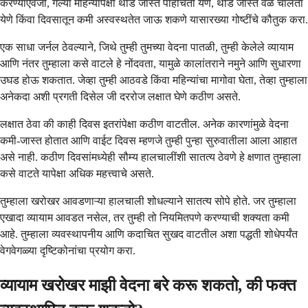
करण्याऐवजी, गेल्या महिन्यापेक्षा थोडे जास्त पोहोचता येणे, थोडे जास्त वेळ चालता
येणे किंवा दिवसातून कमी अस्वस्थतेत जाऊ शकणे यासारख्या गोष्टींचे कौतुक करा.
एक साधा जर्नल ठेवल्याने, जिथे तुम्ही तुमच्या वेदना पातळी, तुम्ही केलेले व्यायाम
आणि नंतर तुम्हाला कसे वाटले हे नोंदवता, यामुळे कालांतराने नमुने आणि सुधारणा
उघड होऊ शकतात. जेव्हा तुम्ही आठवडे किंवा महिन्यांचा मागोवा घेता, तेव्हा तुम्हाला
अनेकदा अशी प्रगती दिसेल जी दररोज लक्षात घेणे कठीण असते.
लक्षात ठेवा की काही दिवस इतरांपेक्षा कठीण वाटतील. अनेक कारणांमुळे वेदना
कमी-जास्त होतात आणि वाईट दिवस म्हणजे तुम्ही पुन्हा सुरुवातीला आला आहात
असे नाही. कठीण दिवसांमध्येही सौम्य हालचालींशी सातत्य ठेवणे हे क्षणात तुम्हाला
कसे वाटते यापेक्षा अधिक महत्त्वाचे असते.
तुम्हाला खरोखर आवडणाऱ्या हालचाली शोधल्याने सातत्य सोपे होते. जर तुम्हाला
एखादा व्यायाम आवडत नसेल, तर तुम्ही तो नियमितपणे करण्याची शक्यता कमी
आहे. तुम्हाला व्यवस्थापनीय आणि कदाचित सुखद वाटतील अशा पद्धती शोधेपर्यंत
वेगवेगळ्या दृष्टिकोनांचा प्रयोग करा.
व्यायाम खरोखर माझी वेदना बरे करू शकतो, की फक्त