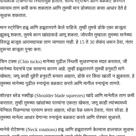
दीर्घकाळ टिकणाऱ्या स्थितींमुळे होतात. सौम्य स्ट्रेचिंग आणि बळकट करणारे
व्यायाम ताण कमी करू शकतात आणि तुमची मान डोक्याला कसा आधार देते हे
सुधारू शकतात.
मान स्ट्रेचिंग हळू आणि हळूवारपणे केले पाहिजे. तुम्ही तुमचे डोके एका बाजूला
झुकवू शकता, तुमचे कान खांद्याकडे आणू शकता, जोपर्यंत तुम्हाला तुमच्या मानेच्या
विरुद्ध बाजूस आरामदायक ताण जाणवत नाही. हे 15 ते 30 सेकंद धरून ठेवा, नंतर
दुसऱ्या बाजूला पुन्हा करा.
चिन टक्स (Chin tucks) मानेच्या पुढील स्थिती सुधारण्यास मदत करतात, जी
मानेच्या वेदनांचे एक सामान्य कारण आहे. तुम्ही हळूवारपणे तुमची हनुवटी मागे
खेचता, जणू काही दुहेरी हनुवटी बनवत आहात, डोके वर किंवा खाली न झुकवता. हे
तुमच्या मानेच्या पुढील स्नायूंना बळकट करते आणि मागील स्नायूंना ताणते.
शोल्डर ब्लेड स्क्वीझ (Shoulder blade squeezes) खांदे आणि मानेतील ताण कमी
करतात. तुम्ही तुमच्या खांद्यांच्या पात्यांना एकत्र खेचता, जणू काही त्यांच्यामध्ये
पेन्सिल पिळण्याचा प्रयत्न करत आहात, थोडा वेळ धरून ठेवता, नंतर सोडा. हे
तुमच्या मानेला आधार देणाऱ्या स्नायूंना बळकट करते आणि पोश्चर सुधारते.
मानेचे रोटेशन्स (Neck rotations) हळू आणि हळूवारपणे केल्यास हालचाल सुधारू