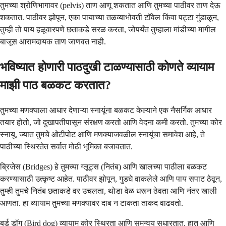
तुमच्या श्रोणिभागावर (pelvis) ताण आणू शकतात आणि तुमच्या पाठीवर ताण देऊ
शकतात. पाठीवर झोपून, एका पायाच्या तळव्याभोवती टॉवेल किंवा पट्टा गुंडाळून,
तुम्ही तो पाय हळूवारपणे छताकडे सरळ करता, जोपर्यंत तुम्हाला मांडीच्या मागील
बाजूस आरामदायक ताण जाणवत नाही.
भविष्यात होणारी पाठदुखी टाळण्यासाठी कोणते व्यायाम
माझी पाठ बळकट करतात?
तुमच्या मणक्याला आधार देणाऱ्या स्नायूंना बळकट केल्याने एक नैसर्गिक आधार
तयार होतो, जो दुखापतीपासून संरक्षण करतो आणि वेदना कमी करतो. तुमच्या कोर
स्नायू, ज्यात तुमचे ओटीपोट आणि मणक्याजवळील स्नायूंचा समावेश आहे, ते
पाठीच्या स्थिरतेत सर्वात मोठी भूमिका बजावतात.
ब्रिजेस (Bridges) हे तुमच्या ग्लूट्स (नितंब) आणि खालच्या पाठीला बळकट
करण्यासाठी उत्कृष्ट आहेत. पाठीवर झोपून, गुडघे वाकलेले आणि पाय सपाट ठेवून,
तुम्ही तुमचे नितंब छताकडे वर उचलता, थोडा वेळ धरून ठेवता आणि नंतर खाली
आणता. हा व्यायाम तुमच्या मणक्यावर दाब न टाकता ताकद वाढवतो.
बर्ड डॉग (Bird dog) व्यायाम कोर स्थिरता आणि समन्वय सुधारतात. हात आणि