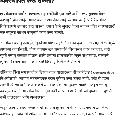
व्यवस्थापित करू शकतो?
हा लोकांच्या सर्वात महत्त्वाच्या प्रश्नांपैकी एक आहे आणि उत्तर तुमच्या वेदना
कशामुळे होत आहेत यावर अंशतः अवलंबून आहे. व्यायाम काही परिस्थितींवर
निश्चितपणे उपचार करू शकतो, त्याच वेळी जुनाट वेदना व्यवस्थापित करण्यासाठी
एक उत्कृष्ट साधन म्हणूनही काम करू शकतो.
स्नायूंच्या असंतुलनामुळे, चुकीच्या पोश्चरमुळे किंवा कमकुवत आधारभूत संरचनेमुळे
होणाऱ्या वेदनांसाठी, योग्य व्यायाम मूळ समस्यांचे निराकरण करू शकतात. जसे
तुमचे स्नायू बळकट होतात आणि तुमच्या हालचालींचे नमुने सुधारतात, तसतसे
तुमच्या वेदनांचे कारण कमी होते किंवा पूर्णपणे नाहीसे होते.
संधिवात किंवा मणक्यातील डिस्क बदल यासारख्या डीजनरेटिव्ह ( degenerative)
स्थितींसाठी, व्यायाम संरचनात्मक बदल पूर्ववत करू शकत नाही, परंतु ते वेदना
लक्षणीयरीत्या कमी करू शकते आणि कार्यक्षमता सुधारू शकते. मजबूत स्नायू
कमकुवत झालेल्या सांध्यांवरील दाब कमी करतात आणि चांगली हालचाल म्हणजे
कमी ताठरपणा आणि अस्वस्थता.
संपूर्ण उपचार शक्य नसतानाही, व्यायाम तुमच्या शरीराला अस्तित्वात असलेल्या
कोणत्याही मर्यादांची अधिक कार्यक्षमतेने भरपाई करण्यास मदत करतो. याचा अर्थ