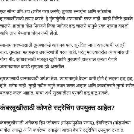
एक सौम्य वॉर्म-अप (शरीर गरम करणे) तुमच्या स्नायूंना आणि सांध्यांना
हालचालींसाठी तयार करते. हे गुंतागुंतीचे असण्याची गरज नाही. काही मिनिटे हलके
चालणे, हातांना गोल फिरवणे किंवा जागेवर हळू चालणे यामुळे रक्त प्रवाह वाढतो
आणि ताण येण्याचा धोका कमी होतो.
व्यायाम करण्यासाठी तुमच्याकडे आरामदायक, सुरक्षित जागा असल्याची खात्री
करा. तुम्हाला महागड्या उपकरणांची गरज नाही, परंतु मजल्यावरील व्यायामांसाठी
योगा मॅट, आधारासाठी मजबूत खुर्ची आणि मुक्तपणे हालचाल करता येणारे
आरामदायक कपडे तुम्हाला हवे असतील.
तुमच्यासाठी वास्तववादी अपेक्षा ठेवा. व्यायामामुळे वेदना कमी होणे हे सहसा हळू हळू
होते, लगेच नाही. तुम्ही नवीन नमुने तयार करत आहात आणि कालांतराने तुमचे शरीर
बळकट करत आहात, याचा अर्थ सुरुवातीला प्रगती हळू वाटू शकते.
कंबरदुखीसाठी कोणते स्ट्रेचिंग उपयुक्त आहेत?
कंबरदुखीसाठी अनेकदा हिप फ्लेक्सर (मांड्यांपुढील स्नायू), हॅमस्ट्रिंग (मांड्यांच्या
मागील स्नायू) आणि कंबरेच्या स्नायूंना आराम देणारे स्ट्रेचिंग उपयुक्त ठरतात.