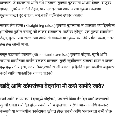
करतात, जे चालताना आणि उभे राहताना तुमच्या गुडघ्यांना आधार देतात. बाजूवर
झोपून, गुडघे वाकलेले ठेवून, पाय एकत्र ठेवा आणि वरचा गुडघा खालच्या
गुडघ्यापासून दूर उचला, जणू काही क्लॅमशेल उघडत आहात.
स्ट्रेट लेग रेजेस (Straight leg raises) तुमच्या गुडघ्याला न वाकवता क्वाड्रिसेप्स
(मांडीच्या पुढील स्नायू) ची ताकद वाढवतात. पाठीवर झोपून, एक गुडघा वाकलेला
ठेवून, दुसरा पाय सरळ ठेवा आणि तो वाकलेल्या गुडघ्याच्या उंचीपर्यंत उचला, नंतर
हळू हळू खाली आणा.
बसून उठण्याचे व्यायाम (Sit-to-stand exercises) तुमच्या मांड्या, गुडघे आणि
पायांना कार्यात्मक मार्गाने बळकट करतात. तुम्ही खुर्चीवरून हातांचा वापर न करता
हळू हळू उभे राहता, नंतर नियंत्रणाने खाली बसता. हे दैनंदिन हालचालींचे अनुकरण
करते आणि व्यावहारिक ताकद वाढवते.
खांदे आणि कोपरांच्या वेदनांना मी कसे सामोरे जावे?
खांदे आणि कोपरांच्या वेदनांमुळे पोहोचणे, उचलणे किंवा दैनंदिन कामे करण्याची
तुमची क्षमता मर्यादित होऊ शकते. सौम्य हालचाल श्रेणी व्यायाम आणि बळकट
केल्याने या भागांमधील कार्यक्षमता पूर्ववत होऊ शकते आणि अस्वस्थता कमी होऊ