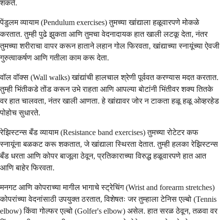
शकते.
पेंडुलम व्यायाम (Pendulum exercises) तुमच्या खांद्याला हळूवारपणे मोकळे
करतात. तुम्ही पुढे झुकता आणि तुमचा वेदनादायक हात खाली लटकू देता, नंतर
तुमच्या शरीराचा वापर करून हाताने लहान गोल फिरवता, खांद्याच्या स्नायूंच्या ऐवजी
गुरुत्वाकर्षण आणि गतीला काम करू देता.
वॉल वॉक्स (Wall walks) खांद्यांची हालचाल श्रेणी पूर्ववत करण्यास मदत करतात.
तुम्ही भिंतीकडे तोंड करून उभे राहता आणि आपल्या बोटांनी भिंतीवर शक्य तितके
वर हात चालवता, नंतर खाली आणता. हे खांद्यावर जोर न टाकता हळू हळू ओव्हरहेड
पोहोच सुधारते.
रेझिस्टन्स बँड व्यायाम (Resistance band exercises) तुमच्या रोटेटर कफ
स्नायूंना बळकट करू शकतात, जे खांद्याला स्थिरता देतात. तुम्ही हलका रेझिस्टन्स
बँड धरता आणि कोपर बाजूला ठेवून, प्रतिकाराच्या विरुद्ध हळूवारपणे हात आत
आणि बाहेर फिरवता.
मनगट आणि कोपराच्या मागील भागाचे स्ट्रेचिंग (Wrist and forearm stretches)
कोपरांच्या वेदनांसाठी उपयुक्त ठरतात, विशेषतः जर तुम्हाला टेनिस एल्बो (Tennis
elbow) किंवा गोल्फर एल्बो (Golfer's elbow) असेल. हात सरळ ठेवून, तळवा वर