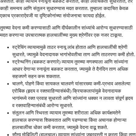
असतात. काही व्यायाम स्नायूंना बळकट करतात, काही लवचिकता सुधारतात, तर
काही समन्वय आणि संतुलन सुधारण्यास मदत करतात. तुम्हाला कदाचित केवळ
एकाच प्रकाराऐवजी या दृष्टिकोनांच्या संयोजनाचा फायदा होईल.
तुमच्या वेदना कमी करण्यासाठी आणि दीर्घकालीन सांध्यांचे आरोग्य सुधारण्यासाठी
मदत करणाऱ्या उपचारात्मक हालचालींच्या मुख्य श्रेणींवर एक नजर टाकूया.
स्ट्रेचिंग व्यायामामुळे ताठर स्नायू लांब होतात आणि हालचालींची श्रेणी
सुधारते, ज्यामुळे वेदनादायक भागांभोवतीचा ताण आणि ताठरपणा कमी होतो.
स्ट्रेन्थनिंग (बळकट करणारे) व्यायाम तुमच्या मणक्याला आणि सांध्यांना
आधार देणाऱ्या स्नायूंना बळकट करतात, ज्यामुळे ते दैनंदिन ताण अधिक
सहजपणे सहन करू शकतात.
चालणे, पोहणे किंवा सायकल चालवणे यांसारख्या कमी-प्रभाव असलेल्या
एरोबिक (हृदय व रक्तवाहिन्यासंबंधी) क्रियाकलापांमुळे वेदनादायक
भागांमध्ये रक्त प्रवाह सुधारतो आणि सांध्यांना धक्का न लावता संपूर्ण हृदय
व रक्तवाहिन्यासंबंधी आरोग्य सुधारते.
संतुलन आणि स्थिरता व्यायाम तुमच्या शरीराला अधिक कार्यक्षमतेने
हालचाल करण्यास शिकवतात आणि पडण्याचा किंवा अचानक होणाऱ्या
हालचालींचा धोका कमी करतात, ज्यामुळे वेदना वाढू शकते.
सौम्य मोबिलिटी (हालचाल) व्यायाम सांध्यांना जबरदस्ती न करता किंवा ताण