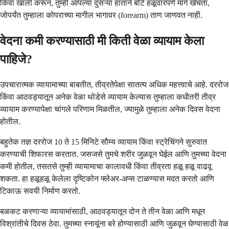
किंवा खाली करून, तुम्ही आपल्या दुसऱ्या हाताने बोटे हळूवारपणे मागे खेचता,
जोपर्यंत तुम्हाला कोपराच्या मागील भागावर (forearm) ताण जाणवत नाही.
वेदना कमी करण्यासाठी मी किती वेळा व्यायाम केला
पाहिजे?
उपचारात्मक व्यायामाच्या बाबतीत, तीव्रतेपेक्षा सातत्य अधिक महत्त्वाचे आहे. दररोज
किंवा आठवड्यातून अनेक वेळा थोडेसे व्यायाम केल्यास तुम्हाला कधीतरी तीव्र
व्यायाम करण्यापेक्षा चांगले परिणाम मिळतील, ज्यामुळे तुम्हाला अनेक दिवस वेदना
होतील.
बहुतेक तज्ञ दररोज 10 ते 15 मिनिटे सौम्य व्यायाम किंवा स्ट्रेचिंगने सुरुवात
करण्याची शिफारस करतात. जसजसे तुमचे शरीर जुळवून घेईल आणि तुमच्या वेदना
कमी होतील, तसतसे तुम्ही व्यायामाचा कालावधी किंवा तीव्रता हळू हळू वाढवू
शकता. हा हळूहळू केलेला दृष्टिकोन फ्लेअर-अप्स टाळण्यास मदत करतो आणि
टिकाऊ सवयी निर्माण करतो.
बळकट करणाऱ्या व्यायामांसाठी, आठवड्यातून दोन ते तीन वेळा आणि मधून
विश्रांतीचे दिवस ठेवा. तुमच्या स्नायूंना बरे होण्यासाठी आणि जुळवून घेण्यासाठी वेळ