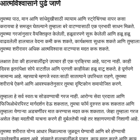
आत्मविश्वासाने पुढे जाणे
तुमच्या पाठ, मान आणि सांधेदुखीसाठी व्यायाम आणि स्ट्रेचिंगचा वापर कसा
करायचा हे समजून घेतल्याने तुम्हाला बरे वाटण्यासाठी एक प्रभावी साधन मिळते.
तुमच्या गरजांनुसार वैयक्तिकृत केलेली, हळूवारपणे सुरू केलेली आणि हळू हळू
वाढवलेली हालचाल वेदना कमी करू शकते, कार्यक्षमता सुधारू शकते आणि तुम्हाला
तुमच्या शरीरावर अधिक आत्मविश्वास वाटण्यास मदत करू शकते.
लक्षात ठेवा की हालचालींद्वारे उपचार ही एक प्रक्रिया आहे, घटना नाही. काही
दिवस इतरांपेक्षा सोपे वाटतील आणि प्रगती काहीवेळा हळू वाटू शकते. हे पूर्णपणे
सामान्य आहे. महत्त्वाचे म्हणजे स्वतःसाठी सातत्याने उपस्थित राहणे, तुमच्या
शरीराचे ऐकणे आणि आवश्यकतेनुसार तुमचा दृष्टिकोन समायोजित करणे.
तुम्हाला हे सर्व स्वतःच सोडवण्याची गरज नाही. आरोग्य सेवा प्रदाता आणि
फिजिओथेरपिस्ट मार्गदर्शन देऊ शकतात, तुमचा फॉर्म दुरुस्त करू शकतात आणि
तुम्हाला येणाऱ्या अडचणींवर मात करण्यास मदत करू शकतात. जेव्हा तुम्हाला गरज
असेल तेव्हा मदतीची याचना करणे ही दुर्बलतेची नव्हे तर शहाणपणाची निशाणी आहे.
तुमच्या शरीरात योग्य आधार मिळाल्यास जुळवून घेण्याची आणि बरे होण्याची
उल्लेखनीय क्षमता आहे. संयमाने हालचालींकडे पाहून, काय मदत करते आणि काय