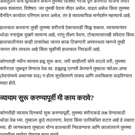
असंतुलन यांचे मूल्यांकन करून तुमच्या विशिष्ट गरजा पूर्ण करणारी योजना तयार
करू शकतात. विशेषतः जर तुमची वेदना तीव्र असेल, वाढत असेल किंवा तुमच्या
दैनंदिन कार्यावर परिणाम करत असेल, तर हे व्यावसायिक मार्गदर्शन महत्त्वाचे आहे.
हालचाल करताना तुम्ही तुमच्या शरीराचे ऐकायलाही शिकू शकता. व्यायामानंतर
थोडा स्नायूंचा दुखणे सामान्य आहे, परंतु तीक्ष्ण वेदना, टोचल्यासारखी संवेदना किंवा
हालचालीनंतर काही तासांपेक्षा जास्त काळ टिकणारी अस्वस्थता म्हणजे तुम्ही
जास्त जोर लावला आहे किंवा चुकीची हालचाल निवडली आहे.
कोणताही नवीन व्यायाम हळू सुरू करा. जरी काहीतरी सोपे वाटले तरी, तुमच्या
शरीराला जुळवून घेण्यास वेळ द्या. हळूहळू प्रगती केल्याने तुम्हाला फ्लेअर-अप्स
(वेदनांमध्ये अचानक वाढ) न होता सुरक्षितपणे ताकद आणि लवचिकता वाढविण्यात
मदत होते.
व्यायाम सुरू करण्यापूर्वी मी काय करावे?
कोणतीही व्यायाम दिनचर्या सुरू करण्यापूर्वी, तुमच्या शरीराकडे लक्ष देण्यासाठी
थोडा वेळ घ्या. तुम्हाला कुठे ताठरपणा, वेदना किंवा प्रतिबंधित वाटत आहे हे लक्षात
घ्या. ही जागरूकता तुम्हाला योग्य हालचाली निवडण्यास आणि कालांतराने तुमच्या
प्रगतीचा मागोवा घेण्यास मदत करते.