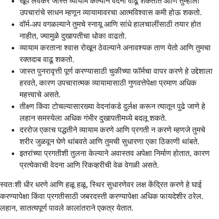
खूप लवकर जास्त व्यायाम केल्याने वेदना वाढू शकतात आणि तुम्हाला
उपचारांचे साधन म्हणून व्यायामावरचा आत्मविश्वास कमी होऊ शकतो.
वॉर्म-अप वगळल्याने तुमचे स्नायू आणि सांधे हालचालींसाठी तयार होत
नाहीत, ज्यामुळे दुखापतीचा धोका वाढतो.
व्यायाम करताना श्वास रोखून ठेवल्याने अनावश्यक ताण येतो आणि तुमचा
रक्तदाब वाढू शकतो.
जास्त पुनरावृत्ती पूर्ण करण्यासाठी चुकीच्या फॉर्मचा वापर करणे हे उद्देशाला
हरवते, कारण उपचारात्मक व्यायामासाठी गुणवत्तेपेक्षा प्रमाण अधिक
महत्त्वाचे असते.
तीक्ष्ण किंवा टोचल्यासारख्या वेदनांकडे दुर्लक्ष करून त्यातून पुढे जाणे हे
लहान समस्येला अधिक गंभीर दुखापतीमध्ये बदलू शकते.
दररोज एकाच पद्धतीने व्यायाम करणे आणि प्रगती न करणे म्हणजे तुमचे
शरीर जुळवून घेणे थांबवते आणि तुमची सुधारणा एका ठिकाणी थांबते.
इतरांच्या प्रगतीशी तुलना केल्याने अवास्तव अपेक्षा निर्माण होतात, कारण
प्रत्येकाची वेदना आणि रिकव्हरीची वेळ वेगळी असते.
स्वतःशी धीर धरणे आणि हळू हळू, स्थिर सुधारणेवर लक्ष केंद्रित करणे हे घाई
करण्यापेक्षा किंवा प्रगतीसाठी जबरदस्ती करण्यापेक्षा अधिक फायदेशीर ठरेल.
लहान, सातत्यपूर्ण पावले कालांतराने एकत्र येतात.