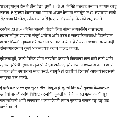
आठवड्यातून दोन ते तीन वेळा, तुम्ही 15 ते 20 मिनिटे बळकट करणारे व्यायाम जोडू
शकता. हे तुमच्या वेदनादायक भागांना आधार देणाऱ्या स्नायूंना लक्ष्य करणाऱ्या काही
सेट्सच्या ब्रिजेस, प्लँक्स आणि रेझिस्टन्स बँड वर्कइतके सोपे असू शकते.
दररोज 20 ते 30 मिनिटे चालणे, पोहणे किंवा सौम्य सायकलिंग यासारख्या
हालचालींमुळे सांध्यांचे संपूर्ण आरोग्य आणि हृदय व रक्तवाहिन्यासंबंधी फिटनेसला
आधार मिळतो, तुमच्या शरीरावर जास्त ताण न येता. हे तीव्र असण्याची गरज नाही.
संभाषणादरम्यान तुम्ही आरामदायक गतीने चालवू शकता.
झोपण्यापूर्वी, काही मिनिटे सौम्य स्ट्रेचिंग केल्याने दिवसाचा ताण कमी होतो आणि
तुमच्या झोपेची गुणवत्ता सुधारते. वेदना अनेकदा झोपेमध्ये अडथळा आणतात आणि
चांगली झोप उपचारांना मदत करते, त्यामुळे ही रात्रीची दिनचर्या आश्चर्यकारकपणे
उपयुक्त ठरू शकते.
हे फ्रेमवर्क फक्त एक सुरुवातीचा बिंदू आहे. तुमची दिनचर्या तुमच्या वेळापत्रक,
ऊर्जेची पातळी आणि विशिष्ट गरजांशी जुळली पाहिजे. जास्त महत्वाकांक्षी सुरू
करण्याऐवजी आणि लवकरच थकण्याऐवजी लहान सुरुवात करून हळू हळू वाढ
करणे चांगले.