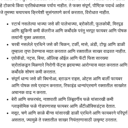
हे टोकाचे किंवा प्रतिबंधात्मक पर्याय नाहीत. ते फक्त संपूर्ण, पौष्टिक पदार्थ आहेत
जे तुमच्या चयापचय क्रियेशी सुसंगतपणे कार्य करतात, विरोधात नाहीत.
स्टार्च नसलेल्या भाज्या जसे की पालेभाज्या, ब्रोकोली, फुलकोबी, मिरपूड
आणि झुकिनी कमी कॅलरीज आणि कर्बोदके परंतु भरपूर फायबर आणि पोषक
तत्वांनी युक्त असतात.
चरबी नसलेले प्रथिने जसे की चिकन, टर्की, मासे, अंडी, टोफू आणि डाळी
तुम्हाला तृप्त ठेवण्यास मदत करतात आणि रक्तातील साखर वाढवत नाहीत.
एवोकॅडो, नट्स, बिया, ऑलिव्ह ऑईल आणि फॅटी फिश सारख्या
स्रोतांकडून मिळणारे निरोगी फॅट्स हृदयाच्या आरोग्यास मदत करतात आणि
कर्बोदके शोषण कमी करतात.
संपूर्ण धान्य जसे की क्विनोआ, ब्राऊन राइस, ओट्स आणि बार्ली फायबर
आणि पोषक तत्वे प्रदान करतात, रिफाइंड धान्यांप्रमाणे रक्तातील साखरेत
अचानक वाढ न करता.
बेरी आणि सफरचंद, नाशपाती आणि लिंबूवर्गीय फळे यांसारखी कमी
ग्लाइसेमिक फळे गोडपणासह फायबर आणि अँटीऑक्सिडंट्स देतात.
मसूर, चणे आणि काळे बीन्स यांसारखी डाळी प्रथिने आणि फायबरने परिपूर्ण
असतात, ज्यामुळे ते रक्तातील साखर नियंत्रणासाठी उत्कृष्ट ठरतात.