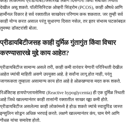
काही लोकांमध्ये प्रीडायबिटीजसारखी लक्षणे दिसणारी किंवा संबंधित स्थिती
देखील असू शकते. पॉलीसिस्टिक ओव्हरी सिंड्रोम (PCOS), काही औषधे आणि
हार्मोनल विकार हे सर्व रक्तातील साखरेवर परिणाम करू शकतात. जर तुम्ही सर्व
काही योग्य करत असाल परंतु सुधारणा दिसत नसेल, तर इतर संभाव्य घटकांबद्दल
तुमच्या डॉक्टरांशी बोला.
प्रीडायबिटीजसह काही दुर्मिळ गुंतागुंत किंवा विचार
करण्यासारखे मुद्दे काय आहेत?
प्रीडायबिटीज सामान्य असले तरी, काही कमी वारंवार येणारी परिस्थिती देखील
आहेत ज्यांची माहिती असणे उपयुक्त आहे. हे सर्वांना लागू होत नाही, परंतु
जागरूकता तुम्हाला असामान्य काय होत आहे हे ओळखण्यास मदत करू शकते.
रिॲक्टिव्ह हायपोग्लायसेमिया (Reactive hypoglycemia) ही एक दुर्मिळ स्थिती
आहे जिथे खाल्ल्यानंतर काही तासांनी रक्तातील साखर खूप कमी होते.
प्रीडायबिटीज असलेल्या काही लोकांमध्ये हे होऊ शकते ज्यांचे स्वादुपिंड जास्त
इन्सुलिन सोडून अधिक भरपाई करते. लक्षणे खाल्ल्यानंतर कंप, घाम येणे आणि
गोंधळ यांचा समावेश होतो.