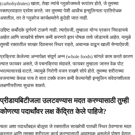
(carbohydrates) खाता, तेव्हा त्यांचे ग्लुकोजमध्ये रूपांतर होते, जे तुमच्या
रक्तप्रवाहात प्रवेश करते. जर तुमच्या पेशी आधीच इन्सुलिनला प्रतिरोधक
असतील, तर ते ग्लुकोज कार्यक्षमतेने कुठेही जात नाही.
उद्दिष्ट कर्बोदके पूर्णपणे टाळणे नाही. त्याऐवजी, तुम्हाला योग्य प्रकार निवडायचे
आहेत आणि साखरेचे शोषण कमी करणारे इतर पोषक तत्वे जोडायचे आहेत. यामुळे
तुमची रक्तातील साखर दिवसभर स्थिर राहते, अचानक वाढून खाली येण्याऐवजी.
प्रक्रिया केलेल्या अन्नापेक्षा संपूर्ण अन्न (whole foods) चांगले काम करते कारण
त्यात फायबर असते, जे पचनक्रिया मंदावते. फायबर तुम्हाला जास्त वेळ पोट
भरल्यासारखे वाटते, ज्यामुळे निरोगी वजन राखणे सोपे होते. तुमच्या शरीराच्या
वजनाच्या केवळ पाच ते सात टक्के वजन कमी केल्यानेही इन्सुलिन संवेदनशीलता
लक्षणीयरीत्या सुधारू शकते.
प्रीडायबिटीजला उलटवण्यास मदत करण्यासाठी तुम्ही
कोणत्या पदार्थांवर लक्ष केंद्रित केले पाहिजे?
चला अशा पदार्थांबद्दल बोलूया जे रक्तातील साखरेची पातळी स्थिर ठेवण्यास मदत
करतात आणि तुमच्या शरीराला कार्य करण्यासाठी आवश्यक असलेले पोषण देतात.