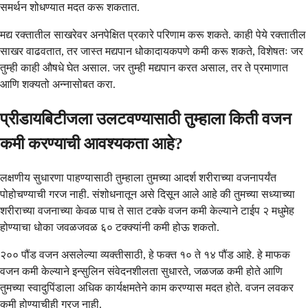
समर्थन शोधण्यात मदत करू शकतात.
मद्य रक्तातील साखरेवर अनपेक्षित प्रकारे परिणाम करू शकते. काही पेये रक्तातील
साखर वाढवतात, तर जास्त मद्यपान धोकादायकपणे कमी करू शकते, विशेषतः जर
तुम्ही काही औषधे घेत असाल. जर तुम्ही मद्यपान करत असाल, तर ते प्रमाणात
आणि शक्यतो अन्नासोबत करा.
प्रीडायबिटीजला उलटवण्यासाठी तुम्हाला किती वजन
कमी करण्याची आवश्यकता आहे?
लक्षणीय सुधारणा पाहण्यासाठी तुम्हाला तुमच्या आदर्श शरीराच्या वजनापर्यंत
पोहोचण्याची गरज नाही. संशोधनातून असे दिसून आले आहे की तुमच्या सध्याच्या
शरीराच्या वजनाच्या केवळ पाच ते सात टक्के वजन कमी केल्याने टाईप २ मधुमेह
होण्याचा धोका जवळजवळ ६० टक्क्यांनी कमी होऊ शकतो.
२०० पौंड वजन असलेल्या व्यक्तीसाठी, हे फक्त १० ते १४ पौंड आहे. हे माफक
वजन कमी केल्याने इन्सुलिन संवेदनशीलता सुधारते, जळजळ कमी होते आणि
तुमच्या स्वादुपिंडाला अधिक कार्यक्षमतेने काम करण्यास मदत होते. वजन लवकर
कमी होण्याचीही गरज नाही.