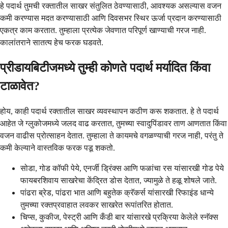
हे पदार्थ तुमची रक्तातील साखर संतुलित ठेवण्यासाठी, आवश्यक असल्यास वजन
कमी करण्यास मदत करण्यासाठी आणि दिवसभर स्थिर ऊर्जा प्रदान करण्यासाठी
एकत्र काम करतात. तुम्हाला प्रत्येक जेवणात परिपूर्ण खाण्याची गरज नाही.
कालांतराने सातत्य हेच फरक घडवते.
प्रीडायबिटीजमध्ये तुम्ही कोणते पदार्थ मर्यादित किंवा
टाळावेत?
होय, काही पदार्थ रक्तातील साखर व्यवस्थापन कठीण करू शकतात. हे ते पदार्थ
आहेत जे ग्लुकोजमध्ये जलद वाढ करतात, तुमच्या स्वादुपिंडावर ताण आणतात किंवा
वजन वाढीस प्रोत्साहन देतात. तुम्हाला ते कायमचे वगळण्याची गरज नाही, परंतु ते
कमी केल्याने वास्तविक फरक पडू शकतो.
सोडा, गोड कॉफी पेये, एनर्जी ड्रिंक्स आणि फळांचा रस यांसारखी गोड पेये
फायबरशिवाय साखरेचा केंद्रित डोस देतात, ज्यामुळे ते हळू शोषले जाते.
पांढरा ब्रेड, पांढरा भात आणि बहुतेक क्रॅकर्स यांसारखी रिफाइंड धान्ये
तुमच्या रक्तप्रवाहात लवकर साखरेत रूपांतरित होतात.
चिप्स, कुकीज, पेस्ट्री आणि कँडी बार यांसारखे प्रक्रिया केलेले स्नॅक्स