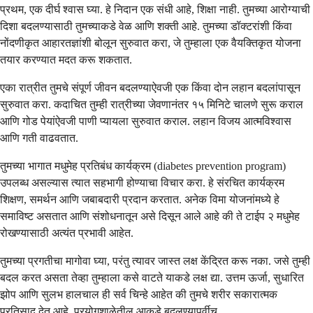
प्रथम, एक दीर्घ श्वास घ्या. हे निदान एक संधी आहे, शिक्षा नाही. तुमच्या आरोग्याची
दिशा बदलण्यासाठी तुमच्याकडे वेळ आणि शक्ती आहे. तुमच्या डॉक्टरांशी किंवा
नोंदणीकृत आहारतज्ञांशी बोलून सुरुवात करा, जे तुम्हाला एक वैयक्तिकृत योजना
तयार करण्यात मदत करू शकतात.
एका रात्रीत तुमचे संपूर्ण जीवन बदलण्याऐवजी एक किंवा दोन लहान बदलांपासून
सुरुवात करा. कदाचित तुम्ही रात्रीच्या जेवणानंतर १५ मिनिटे चालणे सुरू कराल
आणि गोड पेयांऐवजी पाणी प्यायला सुरुवात कराल. लहान विजय आत्मविश्वास
आणि गती वाढवतात.
तुमच्या भागात मधुमेह प्रतिबंध कार्यक्रम (diabetes prevention program)
उपलब्ध असल्यास त्यात सहभागी होण्याचा विचार करा. हे संरचित कार्यक्रम
शिक्षण, समर्थन आणि जबाबदारी प्रदान करतात. अनेक विमा योजनांमध्ये हे
समाविष्ट असतात आणि संशोधनातून असे दिसून आले आहे की ते टाईप २ मधुमेह
रोखण्यासाठी अत्यंत प्रभावी आहेत.
तुमच्या प्रगतीचा मागोवा घ्या, परंतु त्यावर जास्त लक्ष केंद्रित करू नका. जसे तुम्ही
बदल करत असता तेव्हा तुम्हाला कसे वाटते याकडे लक्ष द्या. उत्तम ऊर्जा, सुधारित
झोप आणि सुलभ हालचाल ही सर्व चिन्हे आहेत की तुमचे शरीर सकारात्मक
प्रतिसाद देत आहे, प्रयोगशाळेतील आकडे बदलण्यापूर्वीच.