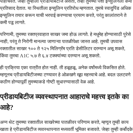
पोहोचवते. जेव्हा तुम्हाला प्रीडायबिटीज असतो, तेव्हा तुमच्या पेशी इन्सुलिनला कमी
प्रतिसाद देतात. या स्थितीला इन्सुलिन प्रतिरोध म्हणतात. तुमचे स्वादुपिंड अधिक
इन्सुलिन तयार करून याची भरपाई करण्याचा प्रयत्न करते, परंतु कालांतराने ते
कमी पडू लागते.
परिणामी, तुमच्या रक्तप्रवाहात साखर जमा होऊ लागते. हे मधुमेह होण्यासाठी पुरेसे
नाही, परंतु ते निरोगी मानल्या जाणाऱ्या पातळीपेक्षा जास्त आहे. तुमची उपवास
रक्तातील साखर १०० ते १२५ मिलिग्रॅम प्रति डेसीलिटर दरम्यान असू शकते,
किंवा तुमचा A1C ५.७ ते ६.४ टक्क्यांच्या दरम्यान असू शकतो.
ही प्रक्रिया एका रात्रीत होत नाही. ती हळूहळू, अनेक वर्षांमध्ये विकसित होते.
म्हणूनच प्रीडायबिटीजच्या टप्प्यावर हे ओळखणे खूप महत्त्वाचे आहे. बदल उलटवणे
कठीण होण्यापूर्वी तुमच्याकडे गोष्टी सुधारण्यासाठी वेळ आहे.
प्रीडायबिटीज व्यवस्थापनात आहाराचे महत्त्व इतके का
आहे?
अन्न थेट तुमच्या रक्तातील साखरेच्या पातळीवर परिणाम करते, म्हणून तुम्ही काय
खाता हे प्रीडायबिटीज व्यवस्थापनात मध्यवर्ती भूमिका बजावते. जेव्हा तुम्ही कर्बोदके