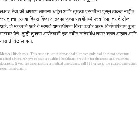
लक्षात ठेवा की अपयश सामान्य आहेत आणि तुमच्या प्रगतीला पुसून टाकत नाहीत.
जर तुमचा एखादा दिवस किंवा आठवडा जुन्या सवयींमध्ये परत गेला, तर ते ठीक
आहे. जे महत्त्वाचे आहे ते म्हणजे अपराधीपणा किंवा कठोर आत्म-निर्णयाशिवाय पुन्हा
मार्गावर येणे. तुम्ही तुमच्या आरोग्याशी एक नवीन नातेसंबंध तयार करत आहात आणि
यासाठी वेळ लागतो.
Medical Disclaimer:
This article is for informational purposes only and does not constitute
medical advice. Always consult a qualified healthcare provider for diagnosis and treatment
decisions. If you are experiencing a medical emergency, call 911 or go to the nearest emergency
room immediately.