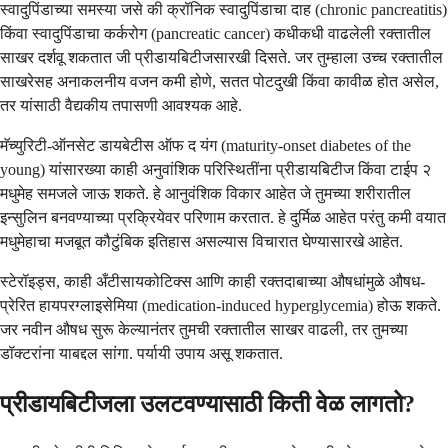
स्वादुपिंडाच्या समस्या जसे की क्रॉनिक स्वादुपिंडाचा दाह (chronic pancreatitis)
किंवा स्वादुपिंडाचा कर्करोग (pancreatic cancer) कधीकधी वाढलेली रक्तातील
साखर दर्शवू शकतात जी प्रीडायबिटीजसारखी दिसते. जर तुम्हाला उच्च रक्तातील
साखरेसह अनाकलनीय वजन कमी होणे, सतत पोटदुखी किंवा कावीळ होत असेल,
तर यांसाठी वैद्यकीय तपासणी आवश्यक आहे.
मॅच्युरिटी-ऑनसेट डायबेटीस ऑफ द यंग (maturity-onset diabetes of the
young) यांसारख्या काही अनुवांशिक परिस्थितींना प्रीडायबिटीज किंवा टाईप २
मधुमेह समजले जाऊ शकते. हे आनुवंशिक विकार आहेत जे तुमच्या शरीरातील
इन्सुलिन बनवण्याच्या प्रक्रियेवर परिणाम करतात. हे दुर्मिळ आहेत परंतु कमी वयात
मधुमेहाचा मजबूत कौटुंबिक इतिहास असल्यास विचारात घेण्यासारखे आहेत.
स्टेरॉइड्स, काही अँटीसायकोटिक्स आणि काही रक्तदाबाच्या औषधांमुळे औषध-
प्रेरित हायपरग्लाइसेमिया (medication-induced hyperglycemia) होऊ शकते.
जर नवीन औषध सुरू केल्यानंतर तुमची रक्तातील साखर वाढली, तर तुमच्या
डॉक्टरांना याबद्दल सांगा. पर्यायी उपाय असू शकतात.
प्रीडायबिटीजला उलटवण्यासाठी किती वेळ लागतो?