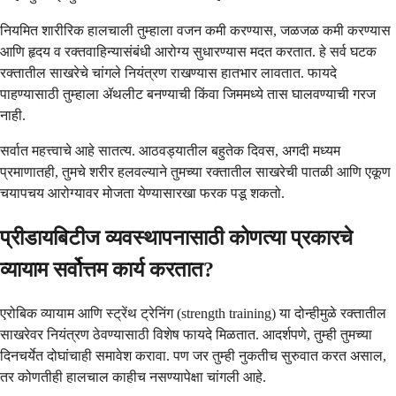
नियमित शारीरिक हालचाली तुम्हाला वजन कमी करण्यास, जळजळ कमी करण्यास
आणि हृदय व रक्तवाहिन्यासंबंधी आरोग्य सुधारण्यास मदत करतात. हे सर्व घटक
रक्तातील साखरेचे चांगले नियंत्रण राखण्यास हातभार लावतात. फायदे
पाहण्यासाठी तुम्हाला ॲथलीट बनण्याची किंवा जिममध्ये तास घालवण्याची गरज
नाही.
सर्वात महत्त्वाचे आहे सातत्य. आठवड्यातील बहुतेक दिवस, अगदी मध्यम
प्रमाणातही, तुमचे शरीर हलवल्याने तुमच्या रक्तातील साखरेची पातळी आणि एकूण
चयापचय आरोग्यावर मोजता येण्यासारखा फरक पडू शकतो.
प्रीडायबिटीज व्यवस्थापनासाठी कोणत्या प्रकारचे
व्यायाम सर्वोत्तम कार्य करतात?
एरोबिक व्यायाम आणि स्ट्रेंथ ट्रेनिंग (strength training) या दोन्हीमुळे रक्तातील
साखरेवर नियंत्रण ठेवण्यासाठी विशेष फायदे मिळतात. आदर्शपणे, तुम्ही तुमच्या
दिनचर्येत दोघांचाही समावेश करावा. पण जर तुम्ही नुकतीच सुरुवात करत असाल,
तर कोणतीही हालचाल काहीच नसण्यापेक्षा चांगली आहे.