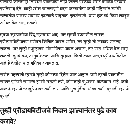
यासाठी कोणतीही निश्चित वेळमर्यादा नाही कारण प्रत्येक शरीर वेगळ्या प्रकारे
प्रतिसाद देते. काही लोक सातत्यपूर्ण बदल केल्यानंतर काही महिन्यांत त्यांची
रक्तातील साखर सामान्य झाल्याचे पाहतात. इतरांसाठी, यास एक वर्ष किंवा त्याहून
अधिक वेळ लागू शकतो.
तुमचा सुरुवातीचा बिंदू महत्त्वाचा आहे. जर तुमची रक्तातील साखर
प्रीडायबिटीजच्या मर्यादेत किंचित जास्त असेल, तर तुम्ही ती लवकर उलटवू
शकता. जर तुम्ही मधुमेहाच्या सीमारेषेच्या जवळ असाल, तर यास अधिक वेळ लागू
शकतो. तुमचे वय, आनुवंशिकता आणि तुम्हाला किती काळापासून प्रीडायबिटीज
आहे हे देखील यात भूमिका बजावतात.
सर्वात महत्त्वाचे म्हणजे तुम्ही कोणत्या दिशेने जात आहात. जरी तुमची रक्तातील
साखर पूर्णपणे सामान्य झाली नसली तरी, कोणताही सुधारणा मौल्यवान आहे. कमी
आकडे म्हणजे स्वादुपिंडावर कमी ताण आणि गुंतागुंतीचा धोका कमी. प्रगती म्हणजे
प्रगती.
तुम्ही प्रीडायबिटीजचे निदान झाल्यानंतर पुढे काय
करावे?