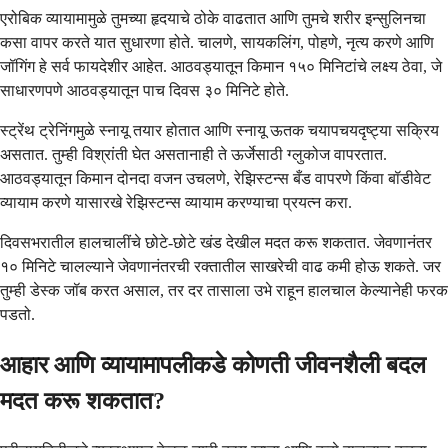
एरोबिक व्यायामामुळे तुमच्या हृदयाचे ठोके वाढतात आणि तुमचे शरीर इन्सुलिनचा
कसा वापर करते यात सुधारणा होते. चालणे, सायकलिंग, पोहणे, नृत्य करणे आणि
जॉगिंग हे सर्व फायदेशीर आहेत. आठवड्यातून किमान १५० मिनिटांचे लक्ष्य ठेवा, जे
साधारणपणे आठवड्यातून पाच दिवस ३० मिनिटे होते.
स्ट्रेंथ ट्रेनिंगमुळे स्नायू तयार होतात आणि स्नायू ऊतक चयापचयदृष्ट्या सक्रिय
असतात. तुम्ही विश्रांती घेत असतानाही ते ऊर्जेसाठी ग्लुकोज वापरतात.
आठवड्यातून किमान दोनदा वजन उचलणे, रेझिस्टन्स बँड वापरणे किंवा बॉडीवेट
व्यायाम करणे यासारखे रेझिस्टन्स व्यायाम करण्याचा प्रयत्न करा.
दिवसभरातील हालचालींचे छोटे-छोटे खंड देखील मदत करू शकतात. जेवणानंतर
१० मिनिटे चालल्याने जेवणानंतरची रक्तातील साखरेची वाढ कमी होऊ शकते. जर
तुम्ही डेस्क जॉब करत असाल, तर दर तासाला उभे राहून हालचाल केल्यानेही फरक
पडतो.
आहार आणि व्यायामापलीकडे कोणती जीवनशैली बदल
मदत करू शकतात?