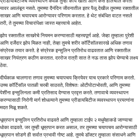
प्रीडायबिटीजचे व्यवस्थापन केवळ तुम्ही काय खाता आणि कसे हालचाल करता
यावर अवलंबून नसते. तुमच्या दैनंदिन जीवनातील इतर पैलू देखील तुमच्या रक्तातील
साखर आणि चयापचय आरोग्यावर परिणाम करतात. हे थेट संबंधित वाटत नसले
तरी, ते तुमच्या विचारांपेक्षा जास्त महत्त्वाचे आहेत.
झोप रक्तातील साखरेचे नियमन करण्यासाठी महत्त्वपूर्ण आहे. जेव्हा तुम्हाला पुरेशी
आणि दर्जेदार झोप मिळत नाही, तेव्हा तुमचे शरीर कॉर्टिसॉलसारखे अधिक तणाव
संप्रेरक तयार करते. हे संप्रेरक इन्सुलिन प्रतिरोध वाढवतात आणि रक्तातील
साखर नियंत्रण कठीण करतात. दररोज रात्री सात ते नऊ तास झोप घेण्याचे लक्ष्य
ठेवा.
दीर्घकाळ चालणारा तणाव तुमच्या चयापचय क्रियेवर याच प्रकारे परिणाम करतो.
उच्च कॉर्टिसॉल पातळी चरबी साठवते, विशेषतः ओटीपोटाभोवती, आणि तुमच्या
पेशींना इन्सुलिनला कमी प्रतिसाद देण्यास प्रवृत्त करते. तणावाचे व्यवस्थापन
करण्यासाठी निरोगी मार्ग शोधल्याने तुमच्या प्रीडायबिटीज व्यवस्थापन प्रयत्नांना
मदत मिळू शकते.
धूम्रपान इन्सुलिन प्रतिरोध वाढवते आणि तुम्हाला टाईप २ मधुमेहाकडे जाण्याचा
धोका वाढवते. जर तुम्ही धूम्रपान करत असाल, तर तुमच्या चयापचय आरोग्यासाठी
धूम्रपान सोडणे ही सर्वात प्रभावी गोष्ट आहे. तुमचे डॉक्टर तुम्हाला संसाधने आणि