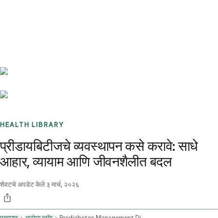
Benchmarks
Stories
FAQ
Sign up / Log in
HEALTH LIBRARY
प्रीडायबिटीजचे व्यवस्थापन कसे करावे: साधे
आहार, व्यायाम आणि जीवनशैलीत बदल
शेवटचे अपडेट केले
३ मार्च, २०२६
मुख्यपृष्ठ
आरोग्य ब्लॉग
Prediabetes Management Diet Exercise And Lifestyle Plans