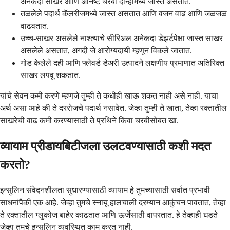
अनेकदा साखर आणि अनिष्ट चरबी दोन्हीमध्ये जास्त असतात.
तळलेले पदार्थ कॅलरीजमध्ये जास्त असतात आणि वजन वाढ आणि जळजळ
वाढवतात.
उच्च-साखर असलेले नाश्त्याचे सीरिअल अनेकदा डेझर्टपेक्षा जास्त साखर
असलेले असतात, अगदी जे आरोग्यदायी म्हणून विकले जातात.
गोड केलेले दही आणि फ्लेवर्ड डेअरी उत्पादने लक्षणीय प्रमाणात अतिरिक्त
साखर लपवू शकतात.
यांचे सेवन कमी करणे म्हणजे तुम्ही ते कधीही खाऊ शकत नाही असे नाही. याचा
अर्थ असा आहे की ते दररोजचे पदार्थ नसावेत. जेव्हा तुम्ही ते खाता, तेव्हा रक्तातील
साखरेची वाढ कमी करण्यासाठी ते प्रथिने किंवा चरबीसोबत खा.
व्यायाम प्रीडायबिटीजला उलटवण्यासाठी कशी मदत
करतो?
इन्सुलिन संवेदनशीलता सुधारण्यासाठी व्यायाम हे तुमच्यासाठी सर्वात प्रभावी
साधनांपैकी एक आहे. जेव्हा तुमचे स्नायू हालचाली दरम्यान आकुंचन पावतात, तेव्हा
ते रक्तातील ग्लुकोज बाहेर काढतात आणि ऊर्जेसाठी वापरतात. हे तेव्हाही घडते
जेव्हा तुमचे इन्सुलिन व्यवस्थित काम करत नाही.