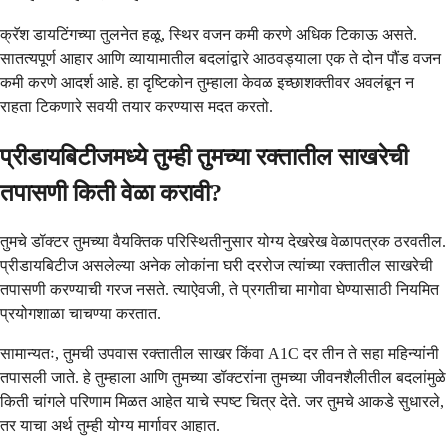
क्रॅश डायटिंगच्या तुलनेत हळू, स्थिर वजन कमी करणे अधिक टिकाऊ असते.
सातत्यपूर्ण आहार आणि व्यायामातील बदलांद्वारे आठवड्याला एक ते दोन पौंड वजन
कमी करणे आदर्श आहे. हा दृष्टिकोन तुम्हाला केवळ इच्छाशक्तीवर अवलंबून न
राहता टिकणारे सवयी तयार करण्यास मदत करतो.
प्रीडायबिटीजमध्ये तुम्ही तुमच्या रक्तातील साखरेची
तपासणी किती वेळा करावी?
तुमचे डॉक्टर तुमच्या वैयक्तिक परिस्थितीनुसार योग्य देखरेख वेळापत्रक ठरवतील.
प्रीडायबिटीज असलेल्या अनेक लोकांना घरी दररोज त्यांच्या रक्तातील साखरेची
तपासणी करण्याची गरज नसते. त्याऐवजी, ते प्रगतीचा मागोवा घेण्यासाठी नियमित
प्रयोगशाळा चाचण्या करतात.
सामान्यतः, तुमची उपवास रक्तातील साखर किंवा A1C दर तीन ते सहा महिन्यांनी
तपासली जाते. हे तुम्हाला आणि तुमच्या डॉक्टरांना तुमच्या जीवनशैलीतील बदलांमुळे
किती चांगले परिणाम मिळत आहेत याचे स्पष्ट चित्र देते. जर तुमचे आकडे सुधारले,
तर याचा अर्थ तुम्ही योग्य मार्गावर आहात.