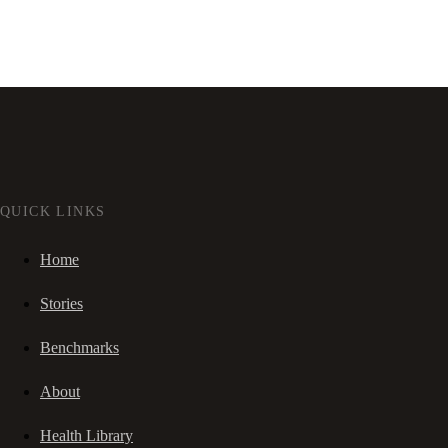
QUICK LINKS
Home
Stories
Benchmarks
About
Health Library