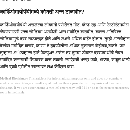
कार्डिओमायोपॅथीमध्ये कोणती अन्न टाळावीत?
कार्डिओमायोपॅथी असलेल्या लोकांनी प्रोसेस्ड मीट, कॅन्ड सूप आणि रेस्टॉरंटमधील
जेवणेसारखी उच्च सोडियम असलेली अन्न मर्यादित करावीत, कारण अतिरिक्त
सोडियममुळे द्रव साठवणूक होते आणि लक्षणे अधिक वाईट होतात. तुम्ही अल्कोहोल
देखील मर्यादित करावे, कारण ते हृदयपेशींना अधिक नुकसान पोहोचवू शकते. जर
तुम्हाला अॅडव्हान्स हार्ट फेल्युअर असेल तर तुमचा डॉक्टर द्रवपदार्थांचे सेवन
मर्यादित करण्याची शिफारस करू शकतो. त्याऐवजी भरपूर फळे, भाज्या, साबुत धान्ये
आणि दुबळे प्रोटीन खाण्यावर लक्ष केंद्रित करा.
Medical Disclaimer:
This article is for informational purposes only and does not constitute
medical advice. Always consult a qualified healthcare provider for diagnosis and treatment
decisions. If you are experiencing a medical emergency, call 911 or go to the nearest emergency
room immediately.