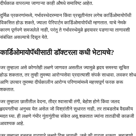
दीर्घकाळ वापरल्या जाणाऱ्या काही औषधे समाविष्ट आहेत.
दुर्मिळ प्रकरणांमध्ये, गर्भावस्थेदरम्यान किंवा प्रसूतीनंतर लगेच कार्डिओमायोपॅथी
विकसित होऊ शकते, ज्याला पेरिपार्टम कार्डिओमायोपॅथी म्हणतात. याचे नेमके
कारण पूर्णपणे समजलेले नाही, परंतु ते गर्भावस्थेमुळे हृदयावर पडणाऱ्या ताणावशी
संबंधित असल्याचे दिसून येते.
कार्डिओमायोपॅथीसाठी डॉक्टरला कधी भेटायचे?
जर तुम्हाला असे कोणतेही लक्षणे जाणवत असतील ज्यामुळे हृदय समस्या सूचित
होऊ शकतात, तर तुम्ही तुमच्या आरोग्यसेवा प्रदात्याशी संपर्क साधावा. लवकर शोध
आणि उपचार तुमच्या दीर्घकालीन आरोग्य परिणामांमध्ये महत्त्वपूर्ण फरक करू
शकतात.
जर तुम्हाला छातीतील वेदना, तीव्र श्वासाची तंगी, बेहोश होणे किंवा जलद
हृदयगतीचा अनुभव येत असेल जो विश्रांतीने सुधारत नाही, तर ताबडतोब वैद्यकीय
मदत घ्या. ही लक्षणे गंभीर गुंतागुंतीचा संकेत असू शकतात ज्यांना तातडीची काळजी
आवश्यक आहे.
जर तुम्हाला हळूहळू वाढणारे लक्षणे दिसू लागली, जसे की वाढता थकवा, सहजपणे