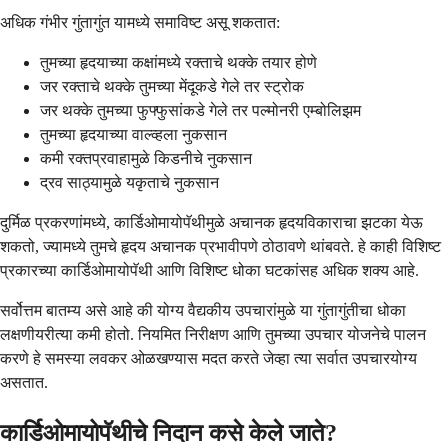
अधिक गंभीर गुंतागुंत यामध्ये समाविष्ट असू शकतात:
तुमच्या हृदयाच्या कक्षांमध्ये रक्ताचे थक्के तयार होणे
जर रक्ताचे थक्के तुमच्या मेंदूकडे गेले तर स्ट्रोक
जर थक्के तुमच्या फुफ्फुसांकडे गेले तर पल्मोनरी एम्बोलिझम
तुमच्या हृदयाच्या वाल्व्हला नुकसान
कमी रक्तप्रवाहामुळे किडनीचे नुकसान
द्रव साठ्यामुळे यकृताचे नुकसान
दुर्मिळ प्रकरणांमध्ये, कार्डिओमायोपॅथीमुळे अचानक हृदयविकाराचा झटका येऊ
शकतो, ज्यामध्ये तुमचे हृदय अचानक प्रभावीपणे ठोठावणे थांबवते. हे काही विशिष्ट
प्रकारच्या कार्डिओमायोपॅथी आणि विशिष्ट धोका घटकांसह अधिक शक्य आहे.
सर्वोत्तम बातम्य असे आहे की योग्य वैद्यकीय उपचारांमुळे या गुंतागुंतीचा धोका
लक्षणीयरीत्या कमी होतो. नियमित निरीक्षण आणि तुमच्या उपचार योजनेचे पालन
करणे हे समस्या लवकर ओळखण्यास मदत करते जेव्हा त्या सर्वात उपचारयोग्य
असतात.
कार्डिओमायोपॅथीचे निदान कसे केले जाते?