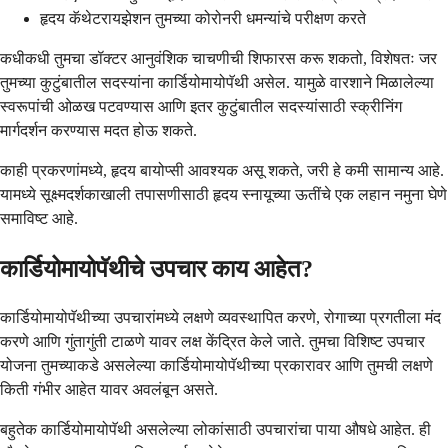
हृदय कॅथेटरायझेशन तुमच्या कोरोनरी धमन्यांचे परीक्षण करते
कधीकधी तुमचा डॉक्टर आनुवंशिक चाचणीची शिफारस करू शकतो, विशेषतः जर
तुमच्या कुटुंबातील सदस्यांना कार्डियोमायोपॅथी असेल. यामुळे वारशाने मिळालेल्या
स्वरूपांची ओळख पटवण्यास आणि इतर कुटुंबातील सदस्यांसाठी स्क्रीनिंग
मार्गदर्शन करण्यास मदत होऊ शकते.
काही प्रकरणांमध्ये, हृदय बायोप्सी आवश्यक असू शकते, जरी हे कमी सामान्य आहे.
यामध्ये सूक्ष्मदर्शकाखाली तपासणीसाठी हृदय स्नायूच्या ऊतींचे एक लहान नमुना घेणे
समाविष्ट आहे.
कार्डियोमायोपॅथीचे उपचार काय आहेत?
कार्डियोमायोपॅथीच्या उपचारांमध्ये लक्षणे व्यवस्थापित करणे, रोगाच्या प्रगतीला मंद
करणे आणि गुंतागुंती टाळणे यावर लक्ष केंद्रित केले जाते. तुमचा विशिष्ट उपचार
योजना तुमच्याकडे असलेल्या कार्डियोमायोपॅथीच्या प्रकारावर आणि तुमची लक्षणे
किती गंभीर आहेत यावर अवलंबून असते.
बहुतेक कार्डियोमायोपॅथी असलेल्या लोकांसाठी उपचारांचा पाया औषधे आहेत. ही