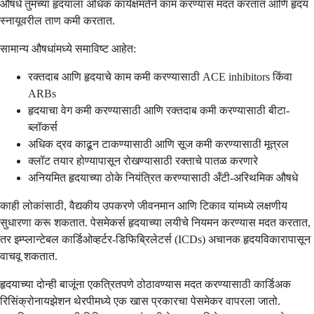
औषधे तुमच्या हृदयाला अधिक कार्यक्षमतेने काम करण्यास मदत करतात आणि हृदय
स्नायूवरील ताण कमी करतात.
सामान्य औषधांमध्ये समाविष्ट आहेत:
रक्तदाब आणि हृदयाचे काम कमी करण्यासाठी ACE inhibitors किंवा
ARBs
हृदयाचा वेग कमी करण्यासाठी आणि रक्तदाब कमी करण्यासाठी बीटा-
ब्लॉकर्स
अधिक द्रव काढून टाकण्यासाठी आणि सूज कमी करण्यासाठी मूत्रल
क्लॉट तयार होण्यापासून रोखण्यासाठी रक्ताचे पातळ करणारे
अनियमित हृदयाच्या ठोके नियंत्रित करण्यासाठी अँटी-अरिथमिक औषधे
काही लोकांसाठी, वैद्यकीय उपकरणे जीवनमान आणि टिकाव यांमध्ये लक्षणीय
सुधारणा करू शकतात. पेसमेकर्स हृदयाच्या लयीचे नियमन करण्यास मदत करतात,
तर इम्प्लान्टेबल कार्डिओव्हर्टर-डिफिब्रिलेटर्स (ICDs) अचानक हृदयविकारापासून
वाचवू शकतात.
हृदयाच्या दोन्ही बाजूंना एकत्रितपणे ठोठावण्यास मदत करण्यासाठी कार्डिअक
रिसिंक्रोनायझेशन थेरपीमध्ये एक खास प्रकारचा पेसमेकर वापरला जातो.