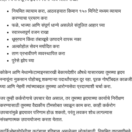
नियमित व्यायाम करा, आठवड्यात किमान १५० मिनिटे मध्यम व्यायाम
करण्याचा प्रयत्न करा
फळे, भाज्या आणि संपूर्ण धान्ये असलेले संतुलित आहार घ्या
स्वास्थ्यपूर्ण वजन राखा
धूम्रपान किंवा तंबाखूचे उत्पादने वापरू नका
अल्कोहोल सेवन मर्यादित करा
ताण प्रभावीपणे व्यवस्थापित करा
पुरेसे झोप घ्या
कोकेन आणि मेथाम्फेटामाइनसारखी बेकायदेशीर औषधे यासारख्या तुमच्या हृदय
स्नायूंना नुकसान पोहोचवू शकणाऱ्या पदार्थांपासून दूर रहा. पूरक गोष्टींबद्दल काळजी
घ्या आणि नेहमी त्यांच्याबद्दल तुमच्या आरोग्यसेवा प्रदात्याशी चर्चा करा.
जर तुम्ही कर्करोगाचे उपचार घेत असाल, तर तुमच्या हृदयाच्या कार्याचे निरीक्षण
करण्यासाठी तुमच्या वैद्यकीय टीमसोबत जवळून काम करा. काही कर्करोग
उपचारांमुळे हृदयावर परिणाम होऊ शकतो, परंतु लवकर शोध लागल्यास
संरक्षणात्मक उपाययोजना करता येतात.
कार्डिओमायोपॅथीचा कुटुंबाचा इतिहास असलेल्या लोकांसाठी, नियमित तपासणीमुळे