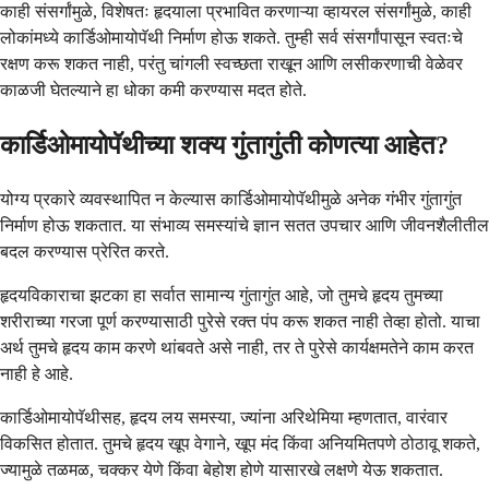
काही संसर्गांमुळे, विशेषतः हृदयाला प्रभावित करणाऱ्या व्हायरल संसर्गांमुळे, काही
लोकांमध्ये कार्डिओमायोपॅथी निर्माण होऊ शकते. तुम्ही सर्व संसर्गांपासून स्वतःचे
रक्षण करू शकत नाही, परंतु चांगली स्वच्छता राखून आणि लसीकरणाची वेळेवर
काळजी घेतल्याने हा धोका कमी करण्यास मदत होते.
कार्डिओमायोपॅथीच्या शक्य गुंतागुंती कोणत्या आहेत?
योग्य प्रकारे व्यवस्थापित न केल्यास कार्डिओमायोपॅथीमुळे अनेक गंभीर गुंतागुंत
निर्माण होऊ शकतात. या संभाव्य समस्यांचे ज्ञान सतत उपचार आणि जीवनशैलीतील
बदल करण्यास प्रेरित करते.
हृदयविकाराचा झटका हा सर्वात सामान्य गुंतागुंत आहे, जो तुमचे हृदय तुमच्या
शरीराच्या गरजा पूर्ण करण्यासाठी पुरेसे रक्त पंप करू शकत नाही तेव्हा होतो. याचा
अर्थ तुमचे हृदय काम करणे थांबवते असे नाही, तर ते पुरेसे कार्यक्षमतेने काम करत
नाही हे आहे.
कार्डिओमायोपॅथीसह, हृदय लय समस्या, ज्यांना अरिथेमिया म्हणतात, वारंवार
विकसित होतात. तुमचे हृदय खूप वेगाने, खूप मंद किंवा अनियमितपणे ठोठावू शकते,
ज्यामुळे तळमळ, चक्कर येणे किंवा बेहोश होणे यासारखे लक्षणे येऊ शकतात.