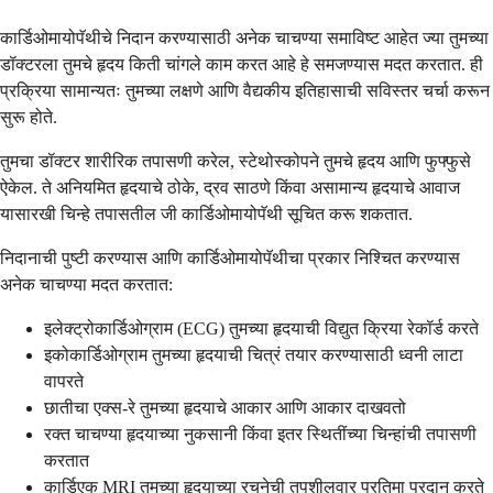
कार्डिओमायोपॅथीचे निदान करण्यासाठी अनेक चाचण्या समाविष्ट आहेत ज्या तुमच्या
डॉक्टरला तुमचे हृदय किती चांगले काम करत आहे हे समजण्यास मदत करतात. ही
प्रक्रिया सामान्यतः तुमच्या लक्षणे आणि वैद्यकीय इतिहासाची सविस्तर चर्चा करून
सुरू होते.
तुमचा डॉक्टर शारीरिक तपासणी करेल, स्टेथोस्कोपने तुमचे हृदय आणि फुफ्फुसे
ऐकेल. ते अनियमित हृदयाचे ठोके, द्रव साठणे किंवा असामान्य हृदयाचे आवाज
यासारखी चिन्हे तपासतील जी कार्डिओमायोपॅथी सूचित करू शकतात.
निदानाची पुष्टी करण्यास आणि कार्डिओमायोपॅथीचा प्रकार निश्चित करण्यास
अनेक चाचण्या मदत करतात:
इलेक्ट्रोकार्डिओग्राम (ECG) तुमच्या हृदयाची विद्युत क्रिया रेकॉर्ड करते
इकोकार्डिओग्राम तुमच्या हृदयाची चित्रं तयार करण्यासाठी ध्वनी लाटा
वापरते
छातीचा एक्स-रे तुमच्या हृदयाचे आकार आणि आकार दाखवतो
रक्त चाचण्या हृदयाच्या नुकसानी किंवा इतर स्थितींच्या चिन्हांची तपासणी
करतात
कार्डिएक MRI तुमच्या हृदयाच्या रचनेची तपशीलवार प्रतिमा प्रदान करते