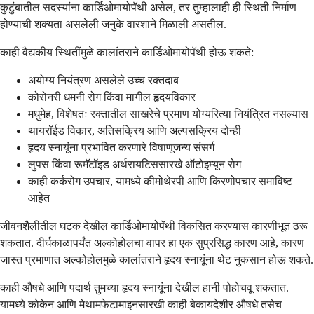
कुटुंबातील सदस्यांना कार्डिओमायोपॅथी असेल, तर तुम्हालाही ही स्थिती निर्माण
होण्याची शक्यता असलेली जनुके वारशाने मिळाली असतील.
काही वैद्यकीय स्थितींमुळे कालांतराने कार्डिओमायोपॅथी होऊ शकते:
अयोग्य नियंत्रण असलेले उच्च रक्तदाब
कोरोनरी धमनी रोग किंवा मागील हृदयविकार
मधुमेह, विशेषतः रक्तातील साखरेचे प्रमाण योग्यरित्या नियंत्रित नसल्यास
थायरॉईड विकार, अतिसक्रिय आणि अल्पसक्रिय दोन्ही
हृदय स्नायूंना प्रभावित करणारे विषाणूजन्य संसर्ग
लुपस किंवा रूमॅटॉइड अर्थरायटिससारखे ऑटोइम्यून रोग
काही कर्करोग उपचार, यामध्ये कीमोथेरपी आणि किरणोपचार समाविष्ट
आहेत
जीवनशैलीतील घटक देखील कार्डिओमायोपॅथी विकसित करण्यास कारणीभूत ठरू
शकतात. दीर्घकाळापर्यंत अल्कोहोलचा वापर हा एक सुप्रसिद्ध कारण आहे, कारण
जास्त प्रमाणात अल्कोहोलमुळे कालांतराने हृदय स्नायूंना थेट नुकसान होऊ शकते.
काही औषधे आणि पदार्थ तुमच्या हृदय स्नायूंना देखील हानी पोहोचवू शकतात.
यामध्ये कोकेन आणि मेथामफेटामाइनसारखी काही बेकायदेशीर औषधे तसेच