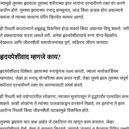
ज्यामुळे तुमच्या हृदयाला तुमच्या शरीराच्या इतर भागांना प्रभावीपणे रक्त पंप करणे
कठीण होते. तुमच्या हृदयाच्या स्नायू कमकुवत, जाड किंवा कडक होत असल्याचे
समजा जे त्याच्या सामान्य पंपिंग क्रियेत व्यत्यय आणते.
ही स्थिती कालांतराने हळूहळू विकसित होऊ शकते किंवा अचानक दिसू शकते. जरी
ते धक्कादायक वाटत असले तरी, अनेक हृदयपेशीवादाचे रुग्ण योग्य वैद्यकीय
देखभाल आणि जीवनशैली समायोजनांसह पूर्ण, सक्रिय जीवन जगतात.
हृदयपेशीवाद म्हणजे काय?
हृदयपेशीवाद विशेषतः हृदयाच्या स्नायूंनाच लक्ष्य करतो, ज्याला मायोकार्डियम
म्हणतात. जेव्हा हा स्नायू योग्यरित्या काम करत नाही, तेव्हा तुमचे हृदय तुमच्या संपूर्ण
शरीरात प्रभावीपणे रक्त पंप करण्यासाठी संघर्ष करते.
ही स्थिती सर्व वयोगटातील लोकांना, नवजात मुलांपासून ते वृद्धांपर्यंत प्रभावित करू
शकते. काही लोकांना ते त्यांच्या पालकांकडून वारशाने मिळते, तर इतरांना ते इतर
आरोग्य स्थिती किंवा जीवनशैली घटकांमुळे विकसित होते.
तुमच्या हृदयात चार कक्ष आहेत जे एकत्रित पंप म्हणून काम करतात. जेव्हा
हृदयपेशीवाद येतो, तेव्हा हे समन्वय बिघडते, ज्यामुळे उपचार न केल्यास विविध लक्षणे