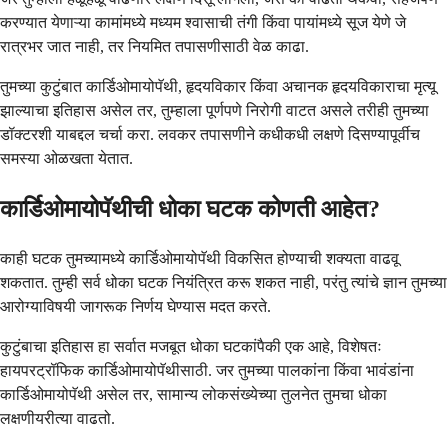
करण्यात येणाऱ्या कामांमध्ये मध्यम श्वासाची तंगी किंवा पायांमध्ये सूज येणे जे
रात्रभर जात नाही, तर नियमित तपासणीसाठी वेळ काढा.
तुमच्या कुटुंबात कार्डिओमायोपॅथी, हृदयविकार किंवा अचानक हृदयविकाराचा मृत्यू
झाल्याचा इतिहास असेल तर, तुम्हाला पूर्णपणे निरोगी वाटत असले तरीही तुमच्या
डॉक्टरशी याबद्दल चर्चा करा. लवकर तपासणीने कधीकधी लक्षणे दिसण्यापूर्वीच
समस्या ओळखता येतात.
कार्डिओमायोपॅथीची धोका घटक कोणती आहेत?
काही घटक तुमच्यामध्ये कार्डिओमायोपॅथी विकसित होण्याची शक्यता वाढवू
शकतात. तुम्ही सर्व धोका घटक नियंत्रित करू शकत नाही, परंतु त्यांचे ज्ञान तुमच्या
आरोग्याविषयी जागरूक निर्णय घेण्यास मदत करते.
कुटुंबाचा इतिहास हा सर्वात मजबूत धोका घटकांपैकी एक आहे, विशेषतः
हायपरट्रॉफिक कार्डिओमायोपॅथीसाठी. जर तुमच्या पालकांना किंवा भावंडांना
कार्डिओमायोपॅथी असेल तर, सामान्य लोकसंख्येच्या तुलनेत तुमचा धोका
लक्षणीयरीत्या वाढतो.