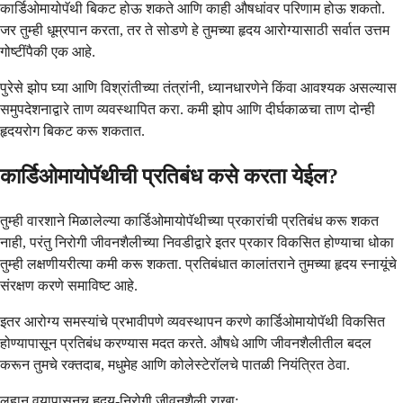
कार्डिओमायोपॅथी बिकट होऊ शकते आणि काही औषधांवर परिणाम होऊ शकतो.
जर तुम्ही धूम्रपान करता, तर ते सोडणे हे तुमच्या हृदय आरोग्यासाठी सर्वात उत्तम
गोष्टींपैकी एक आहे.
पुरेसे झोप घ्या आणि विश्रांतीच्या तंत्रांनी, ध्यानधारणेने किंवा आवश्यक असल्यास
समुपदेशनाद्वारे ताण व्यवस्थापित करा. कमी झोप आणि दीर्घकाळचा ताण दोन्ही
हृदयरोग बिकट करू शकतात.
कार्डिओमायोपॅथीची प्रतिबंध कसे करता येईल?
तुम्ही वारशाने मिळालेल्या कार्डिओमायोपॅथीच्या प्रकारांची प्रतिबंध करू शकत
नाही, परंतु निरोगी जीवनशैलीच्या निवडीद्वारे इतर प्रकार विकसित होण्याचा धोका
तुम्ही लक्षणीयरीत्या कमी करू शकता. प्रतिबंधात कालांतराने तुमच्या हृदय स्नायूंचे
संरक्षण करणे समाविष्ट आहे.
इतर आरोग्य समस्यांचे प्रभावीपणे व्यवस्थापन करणे कार्डिओमायोपॅथी विकसित
होण्यापासून प्रतिबंध करण्यास मदत करते. औषधे आणि जीवनशैलीतील बदल
करून तुमचे रक्तदाब, मधुमेह आणि कोलेस्टेरॉलचे पातळी नियंत्रित ठेवा.
लहान वयापासूनच हृदय-निरोगी जीवनशैली राखा: