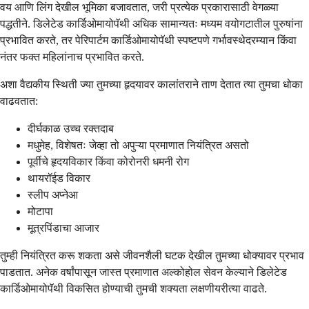
वय आणि लिंग देखील भूमिका बजावतात, जरी प्रत्येक प्रकारासाठी वेगळ्या
पद्धतीने. डिलेटेड कार्डिओमायोपॅथी अधिक सामान्यतः मध्यम वयोगटातील पुरुषांना
प्रभावित करते, तर पेरिपार्टम कार्डिओमायोपॅथी स्पष्टपणे गर्भावस्थेदरम्यान किंवा
नंतर फक्त महिलांनाच प्रभावित करते.
अशा वैद्यकीय स्थिती ज्या तुमच्या हृदयावर कालांतराने ताण देतात त्या तुमचा धोका
वाढवतात:
दीर्घकाळ उच्च रक्तदाब
मधुमेह, विशेषतः जेव्हा तो अपुऱ्या प्रमाणात नियंत्रित असतो
पूर्वीचे हृदयविकार किंवा कोरोनरी धमनी रोग
थायरॉईड विकार
स्लीप अप्नेआ
मोटापा
मूत्रपिंडाचा आजार
तुम्ही नियंत्रित करू शकता असे जीवनशैली घटक देखील तुमच्या धोक्यावर प्रभाव
पाडतात. अनेक वर्षांपासून जास्त प्रमाणात अल्कोहोल सेवन केल्याने डिलेटेड
कार्डिओमायोपॅथी विकसित होण्याची तुमची शक्यता लक्षणीयरीत्या वाढते.