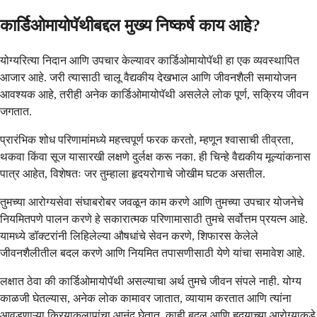
कार्डिओमायोपॅथीबद्दल मुख्य निष्कर्ष काय आहे?
योग्यरित्या निदान आणि उपचार केल्यावर कार्डिओमायोपॅथी हा एक व्यवस्थापित
आजार आहे. जरी त्यासाठी चालू वैद्यकीय देखभाल आणि जीवनशैली समायोजन
आवश्यक आहे, तरीही अनेक कार्डिओमायोपॅथी असलेले लोक पूर्ण, सक्रिय जीवन
जगतात.
प्रारंभिक शोध परिणामांमध्ये महत्त्वपूर्ण फरक करतो, म्हणून श्वासाची तीव्रता,
थकवा किंवा सूज यासारखी लक्षणे दुर्लक्ष करू नका. ही चिन्हे वैद्यकीय मूल्यांकनास
पात्र आहेत, विशेषतः जर तुम्हाला हृदयरोगाचे जोखीम घटक असतील.
तुमच्या आरोग्यसेवा संघाबरोबर जवळून काम करणे आणि तुमच्या उपचार योजनेचे
नियमितपणे पालन करणे हे सकारात्मक परिणामासाठी तुमचे सर्वोत्तम प्रयत्न आहे.
यामध्ये डॉक्टरांनी लिहिलेल्या औषधांचे सेवन करणे, शिफारस केलेले
जीवनशैलीतील बदल करणे आणि नियमित तपासणीसाठी येणे यांचा समावेश आहे.
लक्षात ठेवा की कार्डिओमायोपॅथी असल्याचा अर्थ तुमचे जीवन संपले नाही. योग्य
काळजी घेतल्यास, अनेक लोक कामावर जातात, व्यायाम करतात आणि त्यांना
आवडणाऱ्या क्रियाकलापांचा आनंद घेतात, काही बदल आणि हृदयाच्या आरोग्याकडे