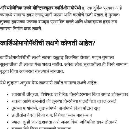
अरिथ्मोजेनिक उजवे व्हेन्ट्रिक्युलर कार्डिओमायोपॅथी
हा एक दुर्मिळ प्रकार आहे
ज्यामध्ये सामान्य हृदय स्नायू जागी जखम आणि चरबीचे ऊती येतात. हे मुख्यतः
तुमच्या हृदयाच्या उजव्या बाजूला प्रभावित करते आणि धोकादायक हृदय लय
समस्या निर्माण करू शकते.
कार्डिओमायोपॅथीची लक्षणे कोणती आहेत?
कार्डिओमायोपॅथीची लक्षणे सहसा हळूहळू विकसित होतात, म्हणून तुम्हाला
सुरुवातीला ती लक्षात येऊ शकत नाहीत. अनेक लोक सुरुवातीला ही चिन्हे सामान्य
वृद्धत्व किंवा आकारात नसल्याचे मानतात.
येथे तुम्हाला अनुभव येऊ शकणारी सर्वात सामान्य लक्षणे आहेत:
श्वासाची तीव्रता, विशेषतः शारीरिक क्रियेदरम्यान किंवा सपाट झोपल्यावर
थकवा आणि कमजोरी जी तुमच्या क्रियेच्या पातळीपेक्षा जास्त असते
तुमच्या पायांमध्ये, गुडघ्यांमध्ये, पायांमध्ये किंवा पोटात सूज
छातीतील वेदना किंवा दाब, विशेषतः व्यायामादरम्यान
ज्याला तुम्ही जाणवू शकता असे जलद किंवा अनियमित हृदय ठोठावणे
चक्कर येणे किंवा प्रकाशाची कमतरता