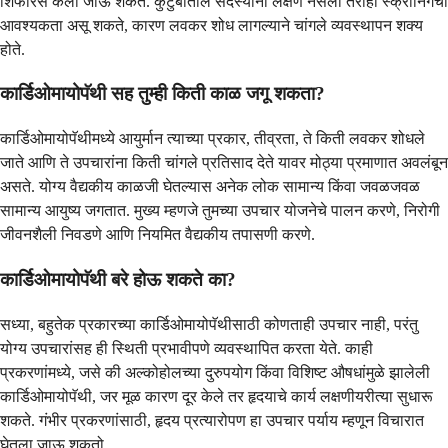
शिफारस केली जाऊ शकते. कुटुंबातील सदस्यांना लक्षणे नसली तरीही स्क्रीनिंगची
आवश्यकता असू शकते, कारण लवकर शोध लागल्याने चांगले व्यवस्थापन शक्य
होते.
कार्डिओमायोपॅथी सह तुम्ही किती काळ जगू शकता?
कार्डिओमायोपॅथीमध्ये आयुर्मान त्याच्या प्रकार, तीव्रता, ते किती लवकर शोधले
जाते आणि ते उपचारांना किती चांगले प्रतिसाद देते यावर मोठ्या प्रमाणात अवलंबून
असते. योग्य वैद्यकीय काळजी घेतल्यास अनेक लोक सामान्य किंवा जवळजवळ
सामान्य आयुष्य जगतात. मुख्य म्हणजे तुमच्या उपचार योजनेचे पालन करणे, निरोगी
जीवनशैली निवडणे आणि नियमित वैद्यकीय तपासणी करणे.
कार्डिओमायोपॅथी बरे होऊ शकते का?
सध्या, बहुतेक प्रकारच्या कार्डिओमायोपॅथीसाठी कोणताही उपचार नाही, परंतु
योग्य उपचारांसह ही स्थिती प्रभावीपणे व्यवस्थापित करता येते. काही
प्रकरणांमध्ये, जसे की अल्कोहोलच्या दुरुपयोग किंवा विशिष्ट औषधांमुळे झालेली
कार्डिओमायोपॅथी, जर मूळ कारण दूर केले तर हृदयाचे कार्य लक्षणीयरीत्या सुधारू
शकते. गंभीर प्रकरणांसाठी, हृदय प्रत्यारोपण हा उपचार पर्याय म्हणून विचारात
घेतला जाऊ शकतो.