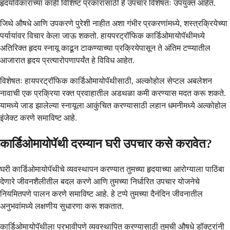
हृदयविकाराच्या काही विशिष्ट प्रकारांसाठी हे उपचार विशेषतः उपयुक्त आहेत.
जिथे औषधे आणि उपकरणे पुरेशी नाहीत अशा गंभीर प्रकरणांमध्ये, शस्त्रक्रियेच्या
पर्यायांवर विचार केला जाऊ शकतो. हायपरट्रॉफिक कार्डिओमायोपॅथीमध्ये
अतिरिक्त हृदय स्नायू काढून टाकण्याच्या प्रक्रियेपासून ते अंतिम टप्प्यातील
आजारात हृदय प्रत्यारोपणापर्यंत हे विविध आहेत.
विशेषतः हायपरट्रॉफिक कार्डिओमायोपॅथीसाठी, अल्कोहोल सेप्टल अबलेशन
नावाची एक प्रक्रिया रक्त प्रवाहातील अडथळा कमी करण्यास मदत करू शकते.
यामध्ये जाड झालेल्या स्नायूला आकुंचित करण्यासाठी लहान धमनीमध्ये अल्कोहोल
इंजेक्ट करणे समाविष्ट आहे.
कार्डिओमायोपॅथी दरम्यान घरी उपचार कसे करावेत?
घरी कार्डिओमायोपॅथीचे व्यवस्थापन करण्यात तुमच्या हृदयाच्या आरोग्याला पाठिंबा
देणारे जीवनशैलीतील बदल करणे आणि तुमच्या निर्धारित उपचार योजनेचे
नियमितपणे पालन करणे समाविष्ट आहे. हे टप्पे तुमच्या दैनंदिन जीवनातील
अनुभवांमध्ये लक्षणीय सुधारणा करू शकतात.
कार्डिओमायोपॅथीला प्रभावीपणे व्यवस्थापित करण्यासाठी तुमची औषधे डॉक्टरांनी