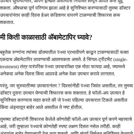
उपचार धुतल्यानंतर, आपण इच्छित असल्यास नियमित शैम्पूने आपले केस धुवू
शकता. औषधाचा पूर्ण परिणाम झाला आहे हे सुनिश्चित करण्यासाठी तुमचा डॉक्टर
उपचारांनंतर काही दिवस हेअर कंडिशनर वापरणे टाळण्याची शिफारस करू
शकतात.
मी किती काळासाठी ॲबामेटापिर घ्यावे?
बहुतेक रुग्णांना त्यांच्या डोक्यातील উকवा प्रभावीपणे काढून टाकण्यासाठी फक्त
एकदाच ॲबामेटापिर लावण्याची आवश्यकता असते. हे सिंगल-ट्रीटमेंट (single-
treatment) तंत्र पारंपरिक উকवा उपचारांपेक्षा एक मोठा फायदा आहे, ज्यामध्ये
अनेकदा अनेक दिवस किंवा आठवडे अनेक वेळा उपचार करावे लागतात.
परंतु, जर सुरुवातीच्या उपचारानंतर 7 दिवसांनीही উকवा जिवंत असतील, तर तुमचा
डॉक्टर दुसरा उपचार घेण्याची शिफारस करू शकतात. हे फॉलो-अप उपचार हे
सुनिश्चित करण्यास मदत करते की जे উকवा पहिल्या उपचारात टिकले असतील
किंवा अंड्यातून बाहेर आले असतील ते नष्ट होतील.
तुमच्या डॉक्टरांनी शिफारस केलेले कोणतेही फॉलो-अप उपचार पूर्ण करणे महत्त्वाचे
आहे, जरी तुम्हाला উকवाचे कोणतेही स्पष्ट लक्षण दिसत नसेल तरीही. काही
अंड्यांना बाहेर येण्यासाठी वेळ लागू शकतो, आणि संपूर्ण निर्मूलन सुनिश्चित केल्याने