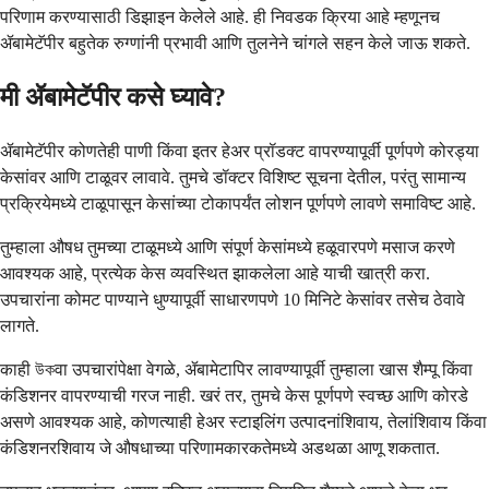
परिणाम करण्यासाठी डिझाइन केलेले आहे. ही निवडक क्रिया आहे म्हणूनच
ॲबामेटॅपीर बहुतेक रुग्णांनी प्रभावी आणि तुलनेने चांगले सहन केले जाऊ शकते.
मी ॲबामेटॅपीर कसे घ्यावे?
ॲबामेटॅपीर कोणतेही पाणी किंवा इतर हेअर प्रॉडक्ट वापरण्यापूर्वी पूर्णपणे कोरड्या
केसांवर आणि टाळूवर लावावे. तुमचे डॉक्टर विशिष्ट सूचना देतील, परंतु सामान्य
प्रक्रियेमध्ये टाळूपासून केसांच्या टोकापर्यंत लोशन पूर्णपणे लावणे समाविष्ट आहे.
तुम्हाला औषध तुमच्या टाळूमध्ये आणि संपूर्ण केसांमध्ये हळूवारपणे मसाज करणे
आवश्यक आहे, प्रत्येक केस व्यवस्थित झाकलेला आहे याची खात्री करा.
उपचारांना कोमट पाण्याने धुण्यापूर्वी साधारणपणे 10 मिनिटे केसांवर तसेच ठेवावे
लागते.
काही উকवा उपचारांपेक्षा वेगळे, ॲबामेटापिर लावण्यापूर्वी तुम्हाला खास शैम्पू किंवा
कंडिशनर वापरण्याची गरज नाही. खरं तर, तुमचे केस पूर्णपणे स्वच्छ आणि कोरडे
असणे आवश्यक आहे, कोणत्याही हेअर स्टाइलिंग उत्पादनांशिवाय, तेलांशिवाय किंवा
कंडिशनरशिवाय जे औषधाच्या परिणामकारकतेमध्ये अडथळा आणू शकतात.