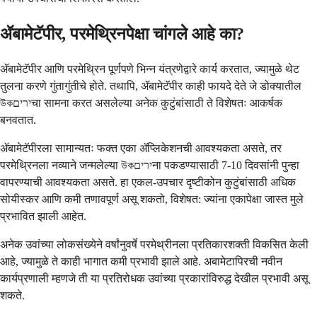
ॲबामेटॅपीर, परमेथ्रिनपेक्षा चांगले आहे का?
ॲबामेटॅपीर आणि परमेथ्रिन पूर्णपणे भिन्न यंत्रणेद्वारे कार्य करतात, ज्यामुळे थेट
तुलना करणे गुंतागुंतीचे होते. तथापि, ॲबामेटॅपीर काही फायदे देते जे डोक्यातील
উকיריםचा सामना करत असलेल्या अनेक कुटुंबांसाठी ते विशेषतः आकर्षक
बनवतात.
ॲबामेटॅपीरला सामान्यतः फक्त एका ॲप्लिकेशनची आवश्यकता असते, तर
परमेथ्रिनला नव्याने जन्मलेल्या উকיריםना पकडण्यासाठी 7-10 दिवसांनी पुन्हा
वापरण्याची आवश्यकता असते. हा एकल-उपचार दृष्टीकोन कुटुंबांसाठी अधिक
सोयीस्कर आणि कमी तणावपूर्ण असू शकतो, विशेषत: ज्यांना एकापेक्षा जास्त मुले
प्रभावित झाली आहेत.
अनेक उवांच्या लोकसंख्येने वर्षांनुवर्षे परमेथ्रीनला प्रतिकारशक्ती विकसित केली
आहे, ज्यामुळे ते काही भागात कमी प्रभावी झाले आहे. अबामेटापिरची नवीन
कार्यप्रणाली म्हणजे ती या प्रतिरोधक उवांच्या प्रकारांविरुद्ध देखील प्रभावी असू
शकते.