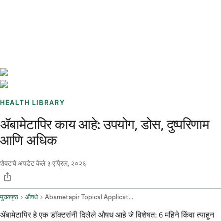
Benchmarks
Stories
FAQ
Sign up / Log in
HEALTH LIBRARY
ॲबामेटापिर काय आहे: उपयोग, डोस, दुष्परिणाम
आणि अधिक
शेवटचे अपडेट केले
३ एप्रिल, २०२६
मुख्यपृष्ठ
औषधे
Abametapir Topical Application Route
ॲबामेटापिर हे एक डॉक्टरांनी दिलेले औषध आहे जे विशेषत: 6 महिने किंवा त्याहून