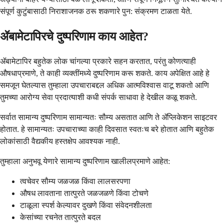
संपूर्ण कुटुंबासाठी निराशाजनक ठरू शकणारे पुन: संक्रमण टाळता येते.
ॲबामेटापिरचे दुष्परिणाम काय आहेत?
ॲबामेटापिर बहुतेक लोक चांगल्या प्रकारे सहन करतात, परंतु कोणत्याही
औषधाप्रमाणे, ते काही व्यक्तींमध्ये दुष्परिणाम करू शकते. काय अपेक्षित आहे हे
समजून घेतल्यास तुम्हाला उपचाराबद्दल अधिक आत्मविश्वास वाटू शकतो आणि
तुमच्या आरोग्य सेवा प्रदात्याशी कधी संपर्क साधावा हे देखील कळू शकते.
सर्वात सामान्य दुष्परिणाम सामान्यतः सौम्य असतात आणि ते ॲप्लिकेशन साइटवर
होतात. हे सामान्यतः उपचाराच्या काही दिवसात स्वतःच बरे होतात आणि बहुतेक
लोकांसाठी वैद्यकीय हस्तक्षेप आवश्यक नाही.
तुम्हाला अनुभवू येणारे सामान्य दुष्परिणाम खालीलप्रमाणे आहेत:
त्वचेवर सौम्य जळजळ किंवा लालसरपणा
औषध लावताना तात्पुरते जळजळणे किंवा टोचणे
टाळूला स्पर्श केल्यावर दुखणे किंवा संवेदनशीलता
केसांच्या रचनेत तात्पुरते बदल