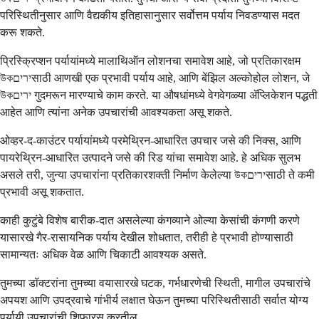
परिस्थितीनुसार आणि वैद्यकीय इतिहासानुसार सर्वोत्तम पर्याय निवडण्यास मदत
करू शकते.
प्रिस्क्रिप्शन पर्यायांमध्ये मालाथिऑन लोशनचा समावेश आहे, जो प्रतिकारक्षम
উকיריםसाठी आणखी एक प्रभावी पर्याय आहे, आणि बेंझिल अल्कोहोल लोशन, जे
উকירים गुदमरून मारण्याचे काम करते. या औषधांमध्ये वेगवेगळ्या ॲप्लिकेशन पद्धती
आहेत आणि त्यांना अनेक उपचारांची आवश्यकता असू शकते.
ओव्हर-द-काउंटर पर्यायांमध्ये परमेथ्रिन-आधारित उपचार जसे की निक्स, आणि
पायरेथ्रिन-आधारित उत्पादने जसे की रिड यांचा समावेश आहे. हे अधिक सुलभ
असले तरी, जुन्या उपचारांना प्रतिकारशक्ती निर्माण केलेल्या উকיריםसाठी ते कमी
प्रभावी असू शकतात.
काही कुटुंबे विशेष बारीक-दात असलेल्या कंगव्याने ओल्या केसांची कंगणी करणे
यासारखे गैर-रासायनिक पर्याय देखील शोधतात, तरीही हे प्रभावी होण्यासाठी
सामान्यतः अधिक वेळ आणि चिकाटी आवश्यक असते.
तुमच्या डॉक्टरांना तुमच्या वयासारखे घटक, गर्भधारणेची स्थिती, मागील उपचारांचे
अपयश आणि उपद्रवाचे गांभीर्य लक्षात घेऊन तुमच्या परिस्थितीसाठी सर्वात योग्य
पर्यायी उपचारांची शिफारस करतील.