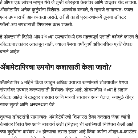
हे औषध एक लोशन म्हणून येते जे तुम्ही कोरड्या केसांवर आणि टाळूवर थेट लावता.
ॲबामेटापिर अनेक कुटुंबांना विशेषतः आकर्षक बनवते, ते म्हणजे सामान्यतः फक्त
एका उपचाराची आवश्यकता असते, तरीही काही प्रकरणांमध्ये तुमचा डॉक्टर
फॉलो-अप उपचाराची शिफारस करू शकतो.
हे डॉक्टरांनी दिलेले औषध উকवा उपचारांमध्ये एक महत्त्वपूर्ण प्रगती दर्शवते कारण ते
कीटकनाशकांवर अवलंबून नाही, ज्याला উকवा वर्षांनुवर्षे अधिकाधिक प्रतिरोधक
बनले आहेत.
ॲबामेटापिरचा उपयोग कशासाठी केला जातो?
ॲबामेटापिर 6 महिने किंवा त्याहून अधिक वयाच्या रुग्णांमध्ये डोक्यातील উকवा
संसर्गावर उपचार करण्यासाठी विशेषतः मंजूर आहे. डोक्यातील উকवा हे लहान
कीटक आहेत जे टाळूवर राहतात आणि मानवी रक्तावर अन्न घेतात, ज्यामुळे तीव्र
खाज सुटते आणि अस्वस्थता येते.
तुमच्या डॉक्टरांनी सामान्यतः ॲबामेटॅपीरची शिफारस तेव्हा करतात जेव्हा त्यांनी
केसांवर जिवंत উক आणि व्यवहार्य अंडी (निट्स) ची उपस्थिती निश्चित केली आहे.
ज्या कुटुंबांना वारंवार উক होण्याचा त्रास झाला आहे किंवा ज्यांना ओव्हर-द-काउंटर