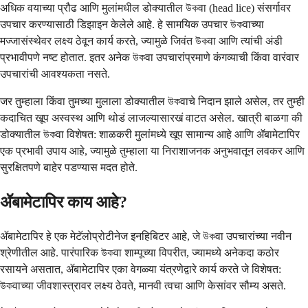
अधिक वयाच्या प्रौढ आणि मुलांमधील डोक्यातील উকवा (head lice) संसर्गावर
उपचार करण्यासाठी डिझाइन केलेले आहे. हे सामयिक उपचार উকवाच्या
मज्जासंस्थेवर लक्ष्य ठेवून कार्य करते, ज्यामुळे जिवंत উকवा आणि त्यांची अंडी
प्रभावीपणे नष्ट होतात. इतर अनेक উকवा उपचारांप्रमाणे कंगव्याची किंवा वारंवार
उपचारांची आवश्यकता नसते.
जर तुम्हाला किंवा तुमच्या मुलाला डोक्यातील উকवाचे निदान झाले असेल, तर तुम्ही
कदाचित खूप अस्वस्थ आणि थोडं लाजल्यासारखं वाटत असेल. खात्री बाळगा की
डोक्यातील উকवा विशेषत: शाळकरी मुलांमध्ये खूप सामान्य आहे आणि ॲबामेटापिर
एक प्रभावी उपाय आहे, ज्यामुळे तुम्हाला या निराशाजनक अनुभवातून लवकर आणि
सुरक्षितपणे बाहेर पडण्यास मदत होते.
ॲबामेटापिर काय आहे?
ॲबामेटापिर हे एक मेटॅलोप्रोटीनेज इनहिबिटर आहे, जे উকवा उपचारांच्या नवीन
श्रेणीतील आहे. पारंपारिक উকवा शाम्पूच्या विपरीत, ज्यामध्ये अनेकदा कठोर
रसायने असतात, ॲबामेटापिर एका वेगळ्या यंत्रणेद्वारे कार्य करते जे विशेषत:
উকवाच्या जीवशास्त्रावर लक्ष्य ठेवते, मानवी त्वचा आणि केसांवर सौम्य असते.