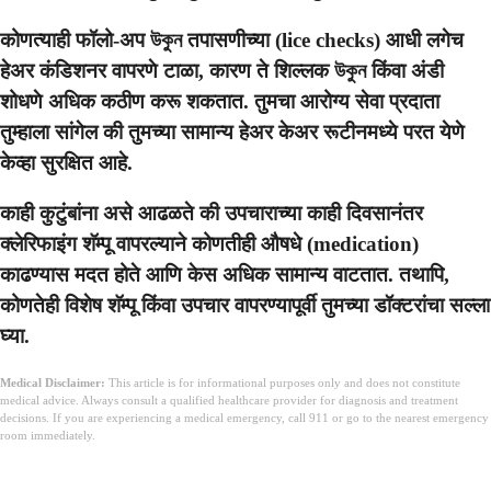
कोणत्याही फॉलो-अप উকুন तपासणीच्या (lice checks) आधी लगेच
हेअर कंडिशनर वापरणे टाळा, कारण ते शिल्लक উকুন किंवा अंडी
शोधणे अधिक कठीण करू शकतात. तुमचा आरोग्य सेवा प्रदाता
तुम्हाला सांगेल की तुमच्या सामान्य हेअर केअर रूटीनमध्ये परत येणे
केव्हा सुरक्षित आहे.
काही कुटुंबांना असे आढळते की उपचाराच्या काही दिवसानंतर
क्लेरिफाइंग शॅम्पू वापरल्याने कोणतीही औषधे (medication)
काढण्यास मदत होते आणि केस अधिक सामान्य वाटतात. तथापि,
कोणतेही विशेष शॅम्पू किंवा उपचार वापरण्यापूर्वी तुमच्या डॉक्टरांचा सल्ला
घ्या.
Medical Disclaimer:
This article is for informational purposes only and does not constitute
medical advice. Always consult a qualified healthcare provider for diagnosis and treatment
decisions. If you are experiencing a medical emergency, call 911 or go to the nearest emergency
room immediately.