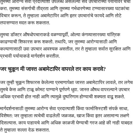
तुमच्या आरोग्य सेवा प्रदात्याशी उपलब्ध असलेल्या सर्व उपचारांच्या पर्यायांवर चर्चा
करा. तुमच्या संसर्गाची तीव्रता आणि तुमच्या गर्भधारणेच्या टप्प्यासारख्या घटकांचा
विचार करून, ते तुम्हाला अबामेटापिर आणि इतर उपचारांचे फायदे आणि तोटे
तपासण्यात मदत करू शकतात.
तुमचा डॉक्टर औषधोपचाराकडे वळण्यापूर्वी, ओल्या कंगव्यासारख्या यांत्रिक
काढण्याची शिफारस करू शकतो. तथापि, जर तुमच्या आरोग्यासाठी आणि
कल्याणासाठी उवा उपचार आवश्यक असतील, तर ते तुम्हाला सर्वात सुरक्षित आणि
प्रभावी पर्यायाकडे मार्गदर्शन करतील.
जर चुकून मी जास्त अबामेटापिर वापरले तर काय करावे?
जर तुम्ही चुकून शिफारस केलेल्या प्रमाणापेक्षा जास्त अबामेटापिर लावले, तर लगेच
तुमचे केस आणि टाळू कोमट पाण्याने पूर्णपणे धुवा. जास्त औषध वापरल्याने उपचार
अधिक प्रभावी होत नाही आणि त्यामुळे दुष्परिणाम होण्याची शक्यता वाढू शकते.
मार्गदर्शनासाठी तुमच्या आरोग्य सेवा प्रदात्याशी किंवा फार्मासिस्टशी संपर्क साधा,
विशेषत: जर तुम्हाला त्वचेची वाढलेली जळजळ, खाज किंवा इतर असामान्य लक्षणे
दिसल्यास. काय पाहायचे आणि अधिक काळजी घेण्याची गरज आहे की नाही याबद्दल
ते तुम्हाला सल्ला देऊ शकतात.