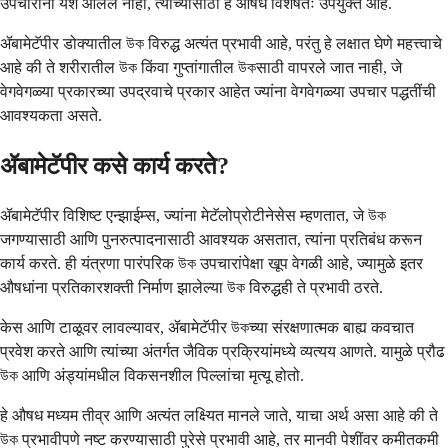
उपचारांनी यश आलेले नाही, त्यांच्यासाठी हे औषध विशेषतः उपयुक्त आहे.
ॲबामेटॅपीर डोक्यातील উক विरुद्ध अत्यंत प्रभावी आहे, परंतु हे लक्षात घेणे महत्त्वाचे
आहे की ते शरीरातील উক किंवा गुप्तांगातील উকसाठी वापरले जात नाही, जे
वेगवेगळ्या प्रकारच्या उपद्रवाचे प्रकार आहेत ज्यांना वेगवेगळ्या उपचार पद्धतींची
आवश्यकता असते.
ॲबामेटॅपीर कसे कार्य करते?
ॲबामेटॅपीर विशिष्ट एन्झाईम्स, ज्यांना मेटॅलोप्रोटीनेसेस म्हणतात, जे উক
जगण्यासाठी आणि पुनरुत्पादनासाठी आवश्यक असतात, त्यांना प्रतिबंध करून
कार्य करते. ही यंत्रणा पारंपरिक উক उपचारांपेक्षा खूप वेगळी आहे, ज्यामुळे इतर
औषधांना प्रतिकारशक्ती निर्माण झालेल्या উক विरुद्धही ते प्रभावी ठरते.
केस आणि टाळूवर लावल्यावर, ॲबामेटॅपीर উকच्या संरक्षणात्मक बाह्य कवचात
प्रवेश करते आणि त्यांच्या अंतर्गत जैविक प्रक्रियांमध्ये व्यत्यय आणते. यामुळे प्रौढ
উক आणि अंड्यांमधील विकसनशील पिल्लांचा मृत्यू होतो.
हे औषध मध्यम तीव्र आणि अत्यंत लक्ष्यित मानले जाते, याचा अर्थ असा आहे की ते
উক प्रभावीपणे नष्ट करण्यासाठी पुरेसे प्रभावी आहे, तर मानवी पेशींवर कमीतकमी