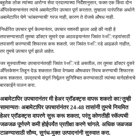
बहुतेक लोक त्यांच्या आरोग्य सेवा प्रदात्याच्या निर्देशानुसार, फक्त एक किंवा दोन
ॲप्लिकेशन्सनंतर त्यांचे अबामेटापिर उपचार पूर्ण करतात. तुम्हाला पारंपरिक अर्थाने
अबामेटापिर घेणे 'थांबवण्याची' गरज नाही, कारण ते रोजचे औषध नाही.
निर्धारित उपचार पूर्ण केल्यानंतर, उपचार यशस्वी झाला आहे की नाही हे
तपासण्यासाठी तुमचा डॉक्टर सुमारे एक आठवड्यानंतर जिवंत উকिरड्यांसाठी
तपासणी करण्याची शिफारस करू शकतो. जर जिवंत উকिरडे आढळले नाहीत,
तर तुमचे उपचार पूर्ण झाले आहेत.
जर सुरुवातीच्या उपचारानंतरही जिवंत উকिरडे असतील, तर तुमचा डॉक्टर दुसरे
ॲप्लिकेशन लिहून देऊ शकतात किंवा वेगळ्या औषधावर स्विच करण्याची शिफारस
करू शकतात. उपद्रवाचे संपूर्ण निर्मूलन सुनिश्चित करण्यासाठी त्यांच्या मार्गदर्शनाचे
बारकाईने पालन करा.
अबामेटापिर उपचारानंतर मी हेअर प्रॉडक्ट्स वापरू शकतो का?तुम्ही
सामान्यतः अबामेटापिर उपचारांनंतर 24-48 तासांनी तुमचे नियमित
हेअर प्रॉडक्ट्स वापरणे सुरू करू शकता, परंतु कोणतीही स्कॅल्पची
जळजळ पूर्णपणे कमी होईपर्यंत प्रतीक्षा करणे चांगले. अधिक जळजळ
टाळण्यासाठी सौम्य, सुगंध-मुक्त उत्पादनांनी सुरुवात करा.