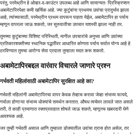
परंतु, परमेथ्रीन हे ओव्हर-द-काउंटर उपलब्ध आहे आणि सामान्यतः प्रिस्क्रिप्शन
अबामेटापिरपेक्षा कमी खर्चिक आहे. ज्या कुटुंबांना प्रथमच उवांचा प्रादुर्भाव झाला
आहे, त्यांच्यासाठी, परमेथ्रीन प्रथम वापरून पाहता येईल, अबामेटापिर हा पर्याय
म्हणून वापरला जाऊ शकतो, जर सुरुवातीचा उपचार यशस्वी झाला नाही तर.
तुमच्या कुटुंबाच्या विशिष्ट परिस्थिती, मागील उपचारांचे अनुभव आणि उवांच्या
प्रतिकारशक्तीच्या स्थानिक पद्धतींवर आधारित कोणता पर्याय सर्वात योग्य आहे हे
ठरविण्यात तुमचा आरोग्य सेवा प्रदाता तुम्हाला मदत करू शकतो.
अबामेटापिरबद्दल वारंवार विचारले जाणारे प्रश्न
गर्भवती महिलांसाठी अबामेटापिर सुरक्षित आहे का?
गर्भवती महिलांनी अबामेटापिरचा वापर केवळ तेव्हाच करावा जेव्हा संभाव्य फायदे,
गर्भाला होणाऱ्या संभाव्य धोक्यांचे समर्थन करतात. औषध त्वचेवर लावले जात असले
तरी, ते काही प्रमाणात रक्तप्रवाहात शोषले जाऊ शकते, म्हणूनच खबरदारी घेणे
आवश्यक आहे.
जर तुम्ही गर्भवती असाल आणि तुम्हाला डोक्यातील उवांचा त्रास होत असेल, तर