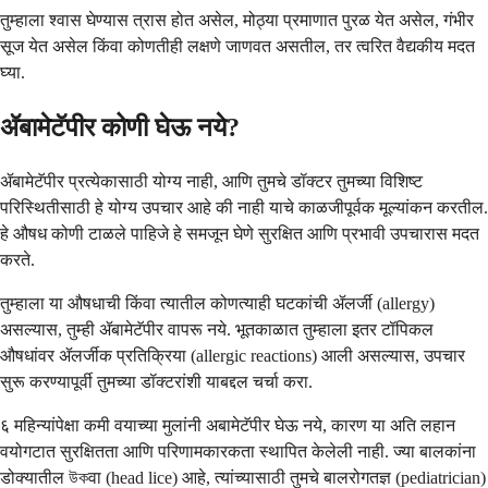
तुम्हाला श्वास घेण्यास त्रास होत असेल, मोठ्या प्रमाणात पुरळ येत असेल, गंभीर
सूज येत असेल किंवा कोणतीही लक्षणे जाणवत असतील, तर त्वरित वैद्यकीय मदत
घ्या.
ॲबामेटॅपीर कोणी घेऊ नये?
ॲबामेटॅपीर प्रत्येकासाठी योग्य नाही, आणि तुमचे डॉक्टर तुमच्या विशिष्ट
परिस्थितीसाठी हे योग्य उपचार आहे की नाही याचे काळजीपूर्वक मूल्यांकन करतील.
हे औषध कोणी टाळले पाहिजे हे समजून घेणे सुरक्षित आणि प्रभावी उपचारास मदत
करते.
तुम्हाला या औषधाची किंवा त्यातील कोणत्याही घटकांची ॲलर्जी (allergy)
असल्यास, तुम्ही ॲबामेटॅपीर वापरू नये. भूतकाळात तुम्हाला इतर टॉपिकल
औषधांवर ॲलर्जीक प्रतिक्रिया (allergic reactions) आली असल्यास, उपचार
सुरू करण्यापूर्वी तुमच्या डॉक्टरांशी याबद्दल चर्चा करा.
६ महिन्यांपेक्षा कमी वयाच्या मुलांनी अबामेटॅपीर घेऊ नये, कारण या अति लहान
वयोगटात सुरक्षितता आणि परिणामकारकता स्थापित केलेली नाही. ज्या बालकांना
डोक्यातील উকवा (head lice) आहे, त्यांच्यासाठी तुमचे बालरोगतज्ञ (pediatrician)