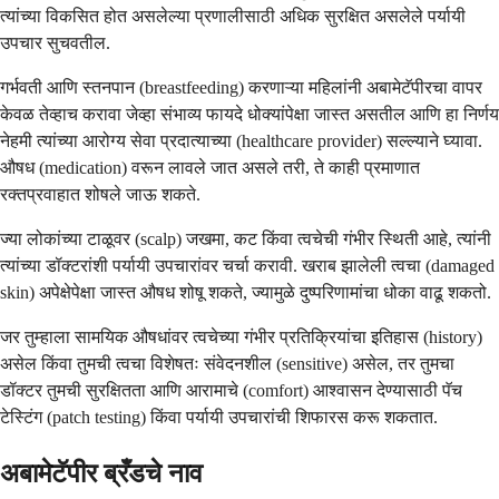
त्यांच्या विकसित होत असलेल्या प्रणालीसाठी अधिक सुरक्षित असलेले पर्यायी
उपचार सुचवतील.
गर्भवती आणि स्तनपान (breastfeeding) करणाऱ्या महिलांनी अबामेटॅपीरचा वापर
केवळ तेव्हाच करावा जेव्हा संभाव्य फायदे धोक्यांपेक्षा जास्त असतील आणि हा निर्णय
नेहमी त्यांच्या आरोग्य सेवा प्रदात्याच्या (healthcare provider) सल्ल्याने घ्यावा.
औषध (medication) वरून लावले जात असले तरी, ते काही प्रमाणात
रक्तप्रवाहात शोषले जाऊ शकते.
ज्या लोकांच्या टाळूवर (scalp) जखमा, कट किंवा त्वचेची गंभीर स्थिती आहे, त्यांनी
त्यांच्या डॉक्टरांशी पर्यायी उपचारांवर चर्चा करावी. खराब झालेली त्वचा (damaged
skin) अपेक्षेपेक्षा जास्त औषध शोषू शकते, ज्यामुळे दुष्परिणामांचा धोका वाढू शकतो.
जर तुम्हाला सामयिक औषधांवर त्वचेच्या गंभीर प्रतिक्रियांचा इतिहास (history)
असेल किंवा तुमची त्वचा विशेषतः संवेदनशील (sensitive) असेल, तर तुमचा
डॉक्टर तुमची सुरक्षितता आणि आरामाचे (comfort) आश्वासन देण्यासाठी पॅच
टेस्टिंग (patch testing) किंवा पर्यायी उपचारांची शिफारस करू शकतात.
अबामेटॅपीर ब्रँडचे नाव