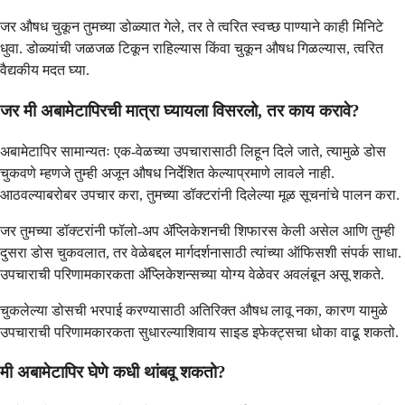
जर औषध चुकून तुमच्या डोळ्यात गेले, तर ते त्वरित स्वच्छ पाण्याने काही मिनिटे
धुवा. डोळ्यांची जळजळ टिकून राहिल्यास किंवा चुकून औषध गिळल्यास, त्वरित
वैद्यकीय मदत घ्या.
जर मी अबामेटापिरची मात्रा घ्यायला विसरलो, तर काय करावे?
अबामेटापिर सामान्यतः एक-वेळच्या उपचारासाठी लिहून दिले जाते, त्यामुळे डोस
चुकवणे म्हणजे तुम्ही अजून औषध निर्देशित केल्याप्रमाणे लावले नाही.
आठवल्याबरोबर उपचार करा, तुमच्या डॉक्टरांनी दिलेल्या मूळ सूचनांचे पालन करा.
जर तुमच्या डॉक्टरांनी फॉलो-अप ॲप्लिकेशनची शिफारस केली असेल आणि तुम्ही
दुसरा डोस चुकवलात, तर वेळेबद्दल मार्गदर्शनासाठी त्यांच्या ऑफिसशी संपर्क साधा.
उपचाराची परिणामकारकता ॲप्लिकेशन्सच्या योग्य वेळेवर अवलंबून असू शकते.
चुकलेल्या डोसची भरपाई करण्यासाठी अतिरिक्त औषध लावू नका, कारण यामुळे
उपचाराची परिणामकारकता सुधारल्याशिवाय साइड इफेक्ट्सचा धोका वाढू शकतो.
मी अबामेटापिर घेणे कधी थांबवू शकतो?