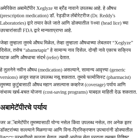
अमेरिकेत अबामेटॅपीर Xeglyze या ब्रँड नावाने उपलब्ध आहे. हे औषध
(prescription medication) डॉ. रेड्डीज लॅबोरेटरीज (Dr. Reddy's
Laboratories) द्वारे तयार केले जाते आणि डोक्यातील উকवा (head lice) च्या
उपचारांसाठी FDA द्वारे मान्यताप्राप्त आहे.
जेव्हा तुम्हाला तुमचे औषध मिळेल, तेव्हा तुम्हाला औषधाच्या लेबलवर “Xeglyze”
दिसेल, तसेच “abametapir” हे सामान्य नाव दिसेल. दोन्ही नावे एकाच सक्रिय
घटक आणि औषधाचा संदर्भ (refer) देतात.
हे तुलनेने नवीन औषध (medication) असल्याने, सामान्य आवृत्त्या (generic
versions) अजून सहज उपलब्ध नसू शकतात. तुमचे फार्मासिस्ट (pharmacist)
तुमच्या कुटुंबासाठी औषध महाग असल्यास कव्हरेज (coverage) पर्याय आणि
संभाव्य खर्च-बचत योजना (cost-saving programs) याबद्दल माहिती देऊ शकतात.
अबामेटॅपीरचे पर्याय
जर अॅबामेटॅपीर तुमच्यासाठी योग्य नसेल किंवा उपलब्ध नसेल, तर अनेक इतर
डॉक्टरांच्या सल्ल्याने मिळणाऱ्या आणि विना-प्रिस्क्रिप्शन उपचारांनी डोक्यातील
উকירים प्रभावीपणे काढता येतात. तुमची आरोग्य सेवा प्रदाता तुमच्या विशिष्ट