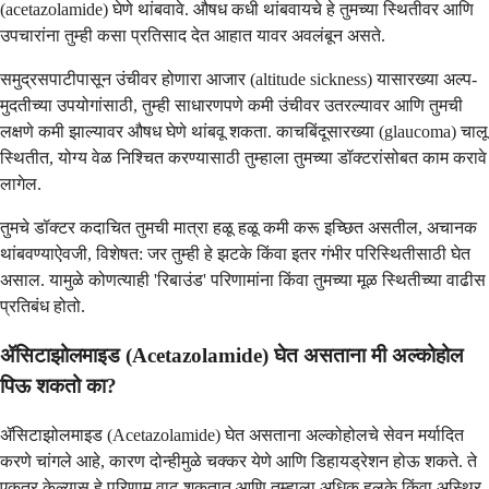
(acetazolamide) घेणे थांबवावे. औषध कधी थांबवायचे हे तुमच्या स्थितीवर आणि
उपचारांना तुम्ही कसा प्रतिसाद देत आहात यावर अवलंबून असते.
समुद्रसपाटीपासून उंचीवर होणारा आजार (altitude sickness) यासारख्या अल्प-
मुदतीच्या उपयोगांसाठी, तुम्ही साधारणपणे कमी उंचीवर उतरल्यावर आणि तुमची
लक्षणे कमी झाल्यावर औषध घेणे थांबवू शकता. काचबिंदूसारख्या (glaucoma) चालू
स्थितीत, योग्य वेळ निश्चित करण्यासाठी तुम्हाला तुमच्या डॉक्टरांसोबत काम करावे
लागेल.
तुमचे डॉक्टर कदाचित तुमची मात्रा हळू हळू कमी करू इच्छित असतील, अचानक
थांबवण्याऐवजी, विशेषत: जर तुम्ही हे झटके किंवा इतर गंभीर परिस्थितीसाठी घेत
असाल. यामुळे कोणत्याही 'रिबाउंड' परिणामांना किंवा तुमच्या मूळ स्थितीच्या वाढीस
प्रतिबंध होतो.
ॲसिटाझोलमाइड (Acetazolamide) घेत असताना मी अल्कोहोल
पिऊ शकतो का?
ॲसिटाझोलमाइड (Acetazolamide) घेत असताना अल्कोहोलचे सेवन मर्यादित
करणे चांगले आहे, कारण दोन्हीमुळे चक्कर येणे आणि डिहायड्रेशन होऊ शकते. ते
एकत्र केल्यास हे परिणाम वाढू शकतात आणि तुम्हाला अधिक हलके किंवा अस्थिर