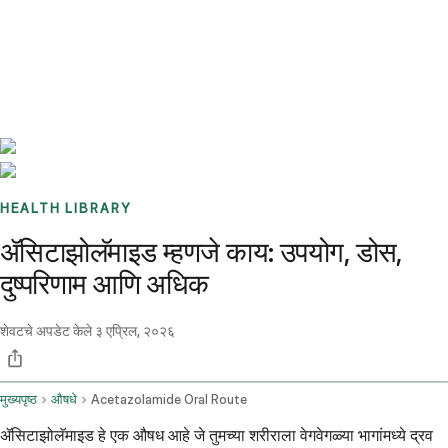
Benchmarks
Stories
FAQ
Sign up / Log in
HEALTH LIBRARY
ॲसिटाझोलॅमाइड म्हणजे काय: उपयोग, डोस,
दुष्परिणाम आणि अधिक
शेवटचे अपडेट केले
३ एप्रिल, २०२६
मुख्यपृष्ठ
औषधे
Acetazolamide Oral Route
ॲसिटाझोलॅमाइड हे एक औषध आहे जे तुमच्या शरीराला वेगवेगळ्या भागांमध्ये द्रव