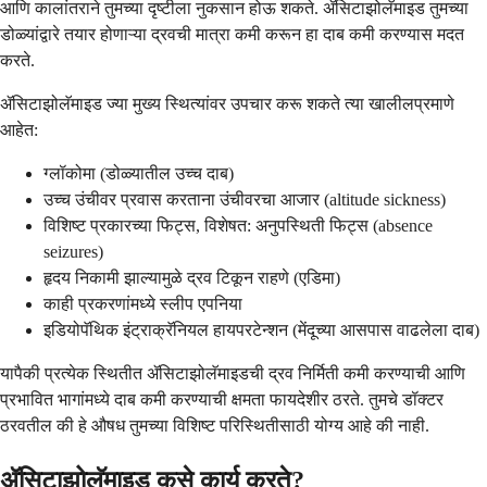
आणि कालांतराने तुमच्या दृष्टीला नुकसान होऊ शकते. ॲसिटाझोलॅमाइड तुमच्या
डोळ्यांद्वारे तयार होणाऱ्या द्रवची मात्रा कमी करून हा दाब कमी करण्यास मदत
करते.
ॲसिटाझोलॅमाइड ज्या मुख्य स्थित्यांवर उपचार करू शकते त्या खालीलप्रमाणे
आहेत:
ग्लॉकोमा (डोळ्यातील उच्च दाब)
उच्च उंचीवर प्रवास करताना उंचीवरचा आजार (altitude sickness)
विशिष्ट प्रकारच्या फिट्स, विशेषत: अनुपस्थिती फिट्स (absence
seizures)
हृदय निकामी झाल्यामुळे द्रव टिकून राहणे (एडिमा)
काही प्रकरणांमध्ये स्लीप एपनिया
इडियोपॅथिक इंट्राक्रॅनियल हायपरटेन्शन (मेंदूच्या आसपास वाढलेला दाब)
यापैकी प्रत्येक स्थितीत ॲसिटाझोलॅमाइडची द्रव निर्मिती कमी करण्याची आणि
प्रभावित भागांमध्ये दाब कमी करण्याची क्षमता फायदेशीर ठरते. तुमचे डॉक्टर
ठरवतील की हे औषध तुमच्या विशिष्ट परिस्थितीसाठी योग्य आहे की नाही.
ॲसिटाझोलॅमाइड कसे कार्य करते?