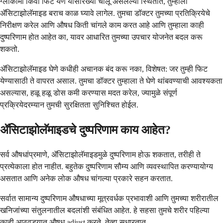
ग्लॉकोमा किंवा फिट येणे यासारख्या चालू असलेल्या स्थितीत, तुम्हाला
ॲसिटाझोलॅमाइड बराच काळ घ्यावे लागेल. तुमचा डॉक्टर तुमच्या प्रतिक्रियेचे
निरीक्षण करेल आणि औषध किती चांगले काम करत आहे आणि तुम्हाला काही
दुष्परिणाम होत आहेत का, यावर आधारित तुमच्या उपचार योजनेत बदल करू
शकतो.
ॲसिटाझोलॅमाइड घेणे कधीही अचानक बंद करू नका, विशेषत: जर तुम्ही फिट
येण्यासाठी ते वापरत असाल. तुमचा डॉक्टर तुम्हाला ते घेणे थांबवण्याची आवश्यकता
असल्यास, हळू हळू डोस कमी करण्यास मदत करेल, ज्यामुळे संपूर्ण
प्रक्रियेदरम्यान तुमची सुरक्षितता सुनिश्चित होईल.
ॲसिटाझोलॅमाइडचे दुष्परिणाम काय आहेत?
सर्व औषधांप्रमाणे, ॲसिटाझोलॅमाइडमुळे दुष्परिणाम होऊ शकतात, तरीही ते
प्रत्येकाला होत नाहीत. बहुतेक दुष्परिणाम सौम्य आणि व्यवस्थापित करण्यायोग्य
असतात आणि अनेक लोक औषध चांगल्या प्रकारे सहन करतात.
सर्वात सामान्य दुष्परिणाम औषधाच्या मूत्रवर्धक प्रभावाशी आणि तुमच्या शरीरातील
खनिजांच्या संतुलनातील बदलांशी संबंधित आहेत. हे सहसा तुमचे शरीर पहिल्या
काही आठवड्यात औषध adjust करते, तेव्हा सुधारतात.