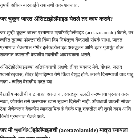
तुमची अधिक बारकाईने तपासणी करू शकतात.
जर चुकून जास्त ॲसिटाझोलॅमाइड घेतले तर काय करावे?
जर तुम्ही चुकून जास्त प्रमाणात অ্যাসিटॅझोलॅमाइड (acetazolamide) घेतले, तर
त्वरित तुमच्या डॉक्टरांशी किंवा विष नियंत्रण केंद्राशी संपर्क साधा. जास्त
प्रमाणात घेतल्यास गंभीर इलेक्ट्रोलाइट असंतुलन आणि इतर गुंतागुंत होऊ
शकतात ज्यासाठी वैद्यकीय मदतीची आवश्यकता असते.
ॲसिटॅझोलॅमाइडच्या अतिसेवनाची लक्षणे: तीव्र चक्कर येणे, गोंधळ, जलद
श्वासोच्छ्वास, तीव्र झिणझिण्या येणे किंवा बेशुद्ध होणे. लक्षणे दिसण्याची वाट पाहू
नका - त्वरित वैद्यकीय मदत घ्या.
वैद्यकीय मदतीची वाट पाहत असताना, स्वतःहून उलटी करण्याचा प्रयत्न करू
नका, जोपर्यंत तसे करण्यास खास सूचना दिलेली नाही. औषधाची बाटली सोबत
ठेवा जेणेकरून वैद्यकीय व्यावसायिक हे नेमके पाहू शकतील की तुम्ही काय आणि
किती प्रमाणात घेतले आहे.
जर मी অ্যাসিটॅझोलॅमाइडची (acetazolamide) मात्रा घ्यायला