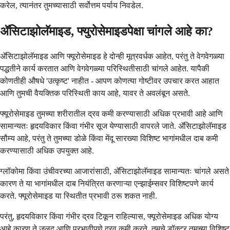
करेल, त्यानंतर तुमच्यासाठी सर्वोत्तम पर्याय निवडेल.
ॲसिटाझोलॅमाइड, फ्युरोसेमाइडपेक्षा चांगले आहे का?
ॲसिटाझोलॅमाइड आणि फ्यूरोसेमाइड हे दोन्ही मूत्रवर्धक आहेत, परंतु ते वेगवेगळ्या
पद्धतीने कार्य करतात आणि वेगवेगळ्या परिस्थितीसाठी चांगले आहेत. यापैकी
कोणतीही औषधे 'उत्कृष्ट' नाहीत - आपण कोणत्या गोष्टीवर उपचार करत आहात
आणि तुमची वैयक्तिक परिस्थिती काय आहे, यावर ते अवलंबून असते.
फ्यूरोसेमाइड तुमच्या शरीरातील द्रव कमी करण्यासाठी अधिक प्रभावी आहे आणि
सामान्यतः हृदयविकार किंवा गंभीर सूज येण्यासाठी वापरले जाते. ॲसिटाझोलॅमाइड
सौम्य आहे, परंतु ते तुमच्या डोळे किंवा मेंदू सारख्या विशिष्ट भागांमधील दाब कमी
करण्यासाठी अधिक उपयुक्त आहे.
ग्लॉकोमा किंवा उंचीवरच्या आजारांसाठी, ॲसिटाझोलॅमाइड सामान्यतः चांगले असते
कारण ते या भागांमधील दाब नियंत्रित करणाऱ्या एन्झाईम्सवर विशिष्टपणे कार्य
करते. फ्यूरोसेमाइड या स्थितीत प्रभावी ठरू शकत नाही.
परंतु, हृदयविकार किंवा गंभीर द्रव टिकून राहिल्यास, फ्यूरोसेमाइड अधिक योग्य
आहे कारण ते जलद आणि प्रभावीपणे द्रव कमी करते. तुमचे डॉक्टर तुमच्या विशिष्ट