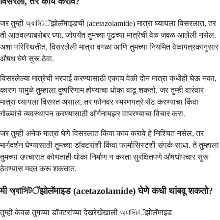
विसरलो, तर काय करावे?
जर तुम्ही অ্যাসিটॅझोलॅमाइडची (acetazolamide) मात्रा घ्यायला विसरलात, तर
ती आठवल्याबरोबर घ्या, जोपर्यंत तुमच्या पुढच्या मात्रेची वेळ जवळ आलेली नसेल.
अशा परिस्थितीत, विसरलेली मात्रा वगळा आणि तुमच्या नियमित वेळापत्रकानुसार
औषध घेणे सुरू ठेवा.
विसरलेल्या मात्रेची भरपाई करण्यासाठी एकाच वेळी दोन मात्रा कधीही घेऊ नका,
कारण यामुळे तुम्हाला दुष्परिणाम होण्याचा धोका वाढू शकतो. जर तुम्ही वारंवार
मात्रा घ्यायला विसरत असाल, तर फोनवर स्मरणपत्रे सेट करण्याचा किंवा
गोळ्यांचे व्यवस्थापन करण्यासाठी ऑर्गनायझर वापरण्याचा विचार करा.
जर तुम्ही अनेक मात्रा घेणे विसरलात किंवा काय करावे हे निश्चित नसेल, तर
मार्गदर्शन घेण्यासाठी तुमच्या डॉक्टरांशी किंवा फार्मासिस्टशी संपर्क साधा. ते तुम्हाला
तुमच्या उपचारात कोणताही धोका निर्माण न करता सुरक्षितपणे औषधोपचार सुरू
ठेवण्यास मदत करू शकतात.
मी অ্যাসিটॅझोलॅमाइड (acetazolamide) घेणे कधी थांबवू शकतो?
तुम्ही केवळ तुमच्या डॉक्टरांच्या देखरेखेखाली অ্যাসিটॅझोलॅमाइड