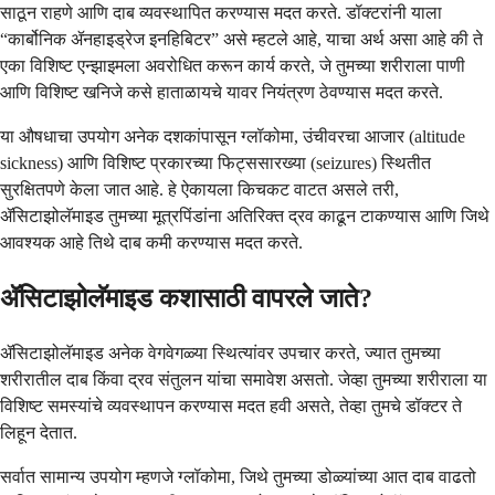
साठून राहणे आणि दाब व्यवस्थापित करण्यास मदत करते. डॉक्टरांनी याला
“कार्बोनिक ॲनहाइड्रेज इनहिबिटर” असे म्हटले आहे, याचा अर्थ असा आहे की ते
एका विशिष्ट एन्झाइमला अवरोधित करून कार्य करते, जे तुमच्या शरीराला पाणी
आणि विशिष्ट खनिजे कसे हाताळायचे यावर नियंत्रण ठेवण्यास मदत करते.
या औषधाचा उपयोग अनेक दशकांपासून ग्लॉकोमा, उंचीवरचा आजार (altitude
sickness) आणि विशिष्ट प्रकारच्या फिट्ससारख्या (seizures) स्थितीत
सुरक्षितपणे केला जात आहे. हे ऐकायला किचकट वाटत असले तरी,
ॲसिटाझोलॅमाइड तुमच्या मूत्रपिंडांना अतिरिक्त द्रव काढून टाकण्यास आणि जिथे
आवश्यक आहे तिथे दाब कमी करण्यास मदत करते.
ॲसिटाझोलॅमाइड कशासाठी वापरले जाते?
ॲसिटाझोलॅमाइड अनेक वेगवेगळ्या स्थित्यांवर उपचार करते, ज्यात तुमच्या
शरीरातील दाब किंवा द्रव संतुलन यांचा समावेश असतो. जेव्हा तुमच्या शरीराला या
विशिष्ट समस्यांचे व्यवस्थापन करण्यास मदत हवी असते, तेव्हा तुमचे डॉक्टर ते
लिहून देतात.
सर्वात सामान्य उपयोग म्हणजे ग्लॉकोमा, जिथे तुमच्या डोळ्यांच्या आत दाब वाढतो