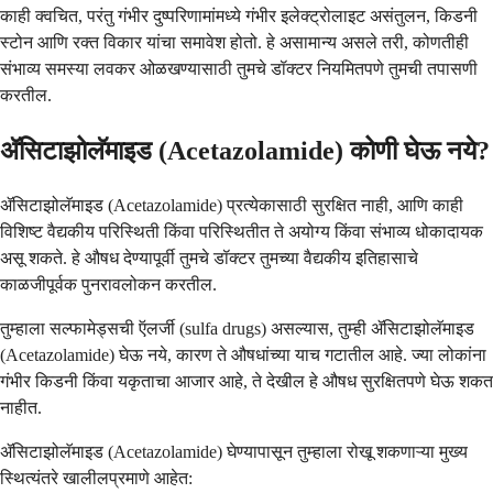
काही क्वचित, परंतु गंभीर दुष्परिणामांमध्ये गंभीर इलेक्ट्रोलाइट असंतुलन, किडनी
स्टोन आणि रक्त विकार यांचा समावेश होतो. हे असामान्य असले तरी, कोणतीही
संभाव्य समस्या लवकर ओळखण्यासाठी तुमचे डॉक्टर नियमितपणे तुमची तपासणी
करतील.
ॲसिटाझोलॅमाइड (Acetazolamide) कोणी घेऊ नये?
ॲसिटाझोलॅमाइड (Acetazolamide) प्रत्येकासाठी सुरक्षित नाही, आणि काही
विशिष्ट वैद्यकीय परिस्थिती किंवा परिस्थितीत ते अयोग्य किंवा संभाव्य धोकादायक
असू शकते. हे औषध देण्यापूर्वी तुमचे डॉक्टर तुमच्या वैद्यकीय इतिहासाचे
काळजीपूर्वक पुनरावलोकन करतील.
तुम्हाला सल्फामेड्सची ऍलर्जी (sulfa drugs) असल्यास, तुम्ही ॲसिटाझोलॅमाइड
(Acetazolamide) घेऊ नये, कारण ते औषधांच्या याच गटातील आहे. ज्या लोकांना
गंभीर किडनी किंवा यकृताचा आजार आहे, ते देखील हे औषध सुरक्षितपणे घेऊ शकत
नाहीत.
ॲसिटाझोलॅमाइड (Acetazolamide) घेण्यापासून तुम्हाला रोखू शकणाऱ्या मुख्य
स्थित्यंतरे खालीलप्रमाणे आहेत: