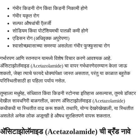
गंभीर किडनी रोग किंवा किडनी निकामी होणे
गंभीर यकृत रोग
सल्फा औषधांची ऍलर्जी
सोडियम किंवा पोटॅशियमची पातळी कमी होणे
एडिसन रोग (अधिवृक्क अपुरेपणा)
श्वासोच्छवासाच्या समस्या असलेला गंभीर फुफ्फुसाचा रोग
गर्भारपण आणि स्तनपान यामध्ये विशेष विचार करणे आवश्यक आहे.
ॲसिटाझोलॅमाइड (Acetazolamide) चा वापर गर्भधारणेदरम्यान केला जाऊ
शकतो, जेव्हा त्याचे फायदे धोक्यांपेक्षा जास्त असतात, परंतु या काळात बहुतेक
परिस्थितीसाठी हा पहिला पर्याय नसेल.
तुम्हाला मधुमेह, संधिवात किंवा किडनी स्टोनचा इतिहास असल्यास, तुमचे डॉक्टर
देखील सावधगिरी बाळगतील, कारण ॲसिटाझोलॅमाइड (Acetazolamide)
कधीकधी या स्थितीत वाढ करू शकते. तथापि, योग्य देखरेखेखाली, या स्थितीत
असलेले अनेक लोक अजूनही हे औषध सुरक्षितपणे वापरू शकतात.
ॲसिटाझोलॅमाइड (Acetazolamide) ची ब्रँड नावे