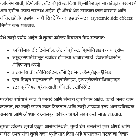
ग्लॉकोमासाठी, टिमोलॉल, लॅटानोप्रोस्ट किंवा ब्रिमोनिडाइन सारखे इतर प्रकारचे
आय ड्रॉप्स पर्याय उपलब्ध आहेत. ही औषधे थेट डोळ्यात काम करतात आणि
ॲसिटाझोलॅमाइडपेक्षा कमी सिस्टेमिक साइड इफेक्ट्स (systemic side effects)
निर्माण करू शकतात.
येथे काही पर्याय आहेत जे तुमचा डॉक्टर विचारात घेऊ शकतात:
ग्लॉकोमासाठी: टिमोलॉल, लॅटानोप्रोस्ट, ब्रिमोनिडाइन आय ड्रॉप्स
समुद्रसपाटीपासून उंचीवर होणाऱ्या आजारासाठी: डेक्सामेथासोन,
ऑक्सिजन थेरपी
झटक्यांसाठी: लेवेतिरसेटम, लॅमोट्रिजिन, व्हॅल्प्रोइक ऍसिड
द्रव टिकून राहण्यासाठी: फ्युरोसेमाइड, हायड्रोक्लोरोथियाझाइड
इंट्राक्रॅनियल प्रेशरसाठी: मॅनिटॉल, टॉपिरॅमेट
प्रत्येक पर्यायाचे स्वतःचे फायदे आणि संभाव्य दुष्परिणाम आहेत. काही जलद काम
करतात, तर काही जास्त काळ टिकतात आणि काही आपल्या इतर आरोग्यविषयक
समस्या आणि औषधांवर अवलंबून अधिक चांगले सहन केले जाऊ शकतात.
तुमचा डॉक्टर तुमची एकूण आरोग्यस्थिती, तुम्ही घेत असलेली इतर औषधे आणि
मागील उपचारांना तुम्ही कसा प्रतिसाद दिला आहे यासारख्या घटकांचा विचार