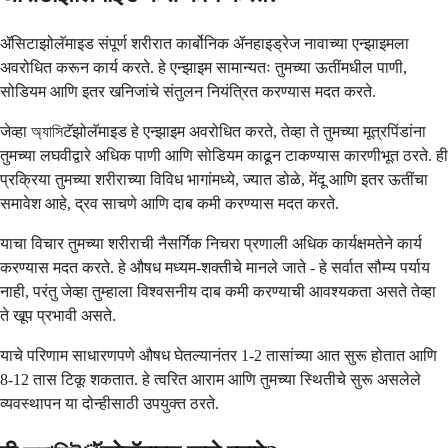
ॲसिटाझोलॅमाइड संपूर्ण शरीरात कार्बोनिक ॲनहाइड्रेज नावाच्या एन्झाइमला
अवरोधित करून कार्य करते. हे एन्झाइम सामान्यतः तुमच्या ऊतींमधील पाणी,
सोडियम आणि इतर खनिजांचे संतुलन नियंत्रित करण्यास मदत करते.
जेव्हा অ্যাসিटॅझोलॅमाइड हे एन्झाइम अवरोधित करते, तेव्हा ते तुमच्या मूत्रपिंडांना
तुमच्या लघवीद्वारे अधिक पाणी आणि सोडियम काढून टाकण्यास कारणीभूत ठरते. ही
प्रक्रिया तुमच्या शरीराच्या विविध भागांमध्ये, ज्यात डोळे, मेंदू आणि इतर ऊतींचा
समावेश आहे, द्रव साचणे आणि दाब कमी करण्यास मदत करते.
याचा विचार तुमच्या शरीराची नैसर्गिक निचरा प्रणाली अधिक कार्यक्षमतेने कार्य
करण्यास मदत करते. हे औषध मध्यम-शक्तीचे मानले जाते - हे सर्वात सौम्य पर्याय
नाही, परंतु जेव्हा तुम्हाला विश्वसनीय दाब कमी करण्याची आवश्यकता असते तेव्हा
ते खूप प्रभावी असते.
याचे परिणाम साधारणपणे औषध घेतल्यानंतर 1-2 तासांच्या आत सुरू होतात आणि
8-12 तास टिकू शकतात. हे त्वरित आराम आणि तुमच्या स्थितीचे सुरू असलेले
व्यवस्थापन या दोन्हीसाठी उपयुक्त ठरते.