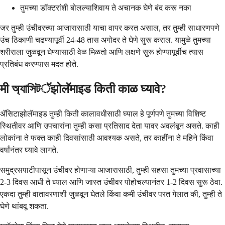
तुमच्या डॉक्टरांशी बोलल्याशिवाय ते अचानक घेणे बंद करू नका
जर तुम्ही उंचीवरच्या आजारासाठी याचा वापर करत असाल, तर तुम्ही साधारणपणे
उंच ठिकाणी चढण्यापूर्वी 24-48 तास अगोदर ते घेणे सुरू कराल. यामुळे तुमच्या
शरीराला जुळवून घेण्यासाठी वेळ मिळतो आणि लक्षणे सुरू होण्यापूर्वीच त्यास
प्रतिबंध करण्यास मदत होते.
मी অ্যাসিটॅझोलॅमाइड किती काळ घ्यावे?
ॲसिटाझोलॅमाइड तुम्ही किती कालावधीसाठी घ्याल हे पूर्णपणे तुमच्या विशिष्ट
स्थितीवर आणि उपचारांना तुम्ही कसा प्रतिसाद देता यावर अवलंबून असते. काही
लोकांना ते फक्त काही दिवसांसाठी आवश्यक असते, तर काहींना ते महिने किंवा
वर्षांनंतर घ्यावे लागते.
समुद्रसपाटीपासून उंचीवर होणाऱ्या आजारासाठी, तुम्ही सहसा तुमच्या प्रवासाच्या
2-3 दिवस आधी ते घ्याल आणि जास्त उंचीवर पोहोचल्यानंतर 1-2 दिवस सुरू ठेवा.
एकदा तुम्ही वातावरणाशी जुळवून घेतले किंवा कमी उंचीवर परत गेलात की, तुम्ही ते
घेणे थांबवू शकता.