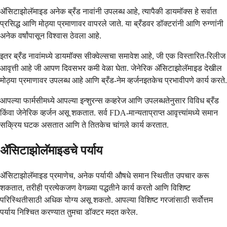
ॲसिटाझोलॅमाइड अनेक ब्रँड नावांनी उपलब्ध आहे, त्यापैकी डायमॉक्स हे सर्वात
प्रसिद्ध आणि मोठ्या प्रमाणावर वापरले जाते. या ब्रँडवर डॉक्टरांनी आणि रुग्णांनी
अनेक वर्षांपासून विश्वास ठेवला आहे.
इतर ब्रँड नावांमध्ये डायमॉक्स सीक्वेल्सचा समावेश आहे, जी एक विस्तारित-रिलीज
आवृत्ती आहे जी आपण दिवसभर कमी वेळा घेता. जेनेरिक ॲसिटाझोलॅमाइड देखील
मोठ्या प्रमाणावर उपलब्ध आहे आणि ब्रँड-नेम व्हर्जनइतकेच प्रभावीपणे कार्य करते.
आपल्या फार्मसीमध्ये आपल्या इन्शुरन्स कव्हरेज आणि उपलब्धतेनुसार विविध ब्रँड
किंवा जेनेरिक व्हर्जन असू शकतात. सर्व FDA-मान्यताप्राप्त आवृत्त्यांमध्ये समान
सक्रिय घटक असतात आणि ते तितकेच चांगले कार्य करतात.
ॲसिटाझोलॅमाइडचे पर्याय
ॲसिटाझोलॅमाइड प्रमाणेच, अनेक पर्यायी औषधे समान स्थितीत उपचार करू
शकतात, तरीही प्रत्येकजण वेगळ्या पद्धतीने कार्य करतो आणि विशिष्ट
परिस्थितीसाठी अधिक योग्य असू शकतो. आपल्या विशिष्ट गरजांसाठी सर्वोत्तम
पर्याय निश्चित करण्यात तुमचा डॉक्टर मदत करेल.