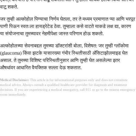
वाटू शकते.
जर तुम्ही अल्कोहोल पिण्याचा निर्णय घेतला, तर ते मध्यम प्रमाणात प्या आणि भरपूर
पाणी पिऊन स्वतःला हायड्रेटेड ठेवा. तुम्हाला कसे वाटते याकडे लक्ष द्या, कारण
या संयोजनाचा तुमच्यावर नेहमीपेक्षा जास्त परिणाम होऊ शकतो.
अल्कोहोलच्या सेवनाबद्दल तुमच्या डॉक्टरांशी बोला, विशेषत: जर तुम्ही ग्लॉकोमा
(glaucoma) किंवा झटके यासारख्या गंभीर स्थितीसाठी ॲसिटाझोलमाइड घेत
असाल. ते तुमच्या विशिष्ट परिस्थितीनुसार आणि तुम्ही घेत असलेल्या इतर
औषधांवर आधारित वैयक्तिक सल्ला देऊ शकतात.
Medical Disclaimer:
This article is for informational purposes only and does not constitute
medical advice. Always consult a qualified healthcare provider for diagnosis and treatment
decisions. If you are experiencing a medical emergency, call 911 or go to the nearest emergency
room immediately.