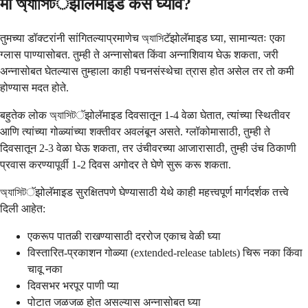
मी অ্যাসিটॅझोलॅमाइड कसे घ्यावे?
तुमच्या डॉक्टरांनी सांगितल्याप्रमाणेच অ্যাসিटॅझोलॅमाइड घ्या, सामान्यतः एका
ग्लास पाण्यासोबत. तुम्ही ते अन्नासोबत किंवा अन्नाशिवाय घेऊ शकता, जरी
अन्नासोबत घेतल्यास तुम्हाला काही पचनसंस्थेचा त्रास होत असेल तर तो कमी
होण्यास मदत होते.
बहुतेक लोक অ্যাসিটॅझोलॅमाइड दिवसातून 1-4 वेळा घेतात, त्यांच्या स्थितीवर
आणि त्यांच्या गोळ्यांच्या शक्तीवर अवलंबून असते. ग्लॉकोमासाठी, तुम्ही ते
दिवसातून 2-3 वेळा घेऊ शकता, तर उंचीवरच्या आजारासाठी, तुम्ही उंच ठिकाणी
प्रवास करण्यापूर्वी 1-2 दिवस अगोदर ते घेणे सुरू करू शकता.
অ্যাসিটॅझोलॅमाइड सुरक्षितपणे घेण्यासाठी येथे काही महत्त्वपूर्ण मार्गदर्शक तत्त्वे
दिली आहेत:
एकरूप पातळी राखण्यासाठी दररोज एकाच वेळी घ्या
विस्तारित-प्रकाशन गोळ्या (extended-release tablets) चिरू नका किंवा
चावू नका
दिवसभर भरपूर पाणी प्या
पोटात जळजळ होत असल्यास अन्नासोबत घ्या