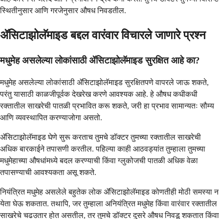
स्थितीनुसार आणि गरजेनुसार औषध निवडतील.
ॲसिटाझोलॅमाइड बद्दल वारंवार विचारले जाणारे प्रश्न
मधुमेह असलेल्या लोकांसाठी ॲसिटाझोलॅमाइड सुरक्षित आहे का?
मधुमेह असलेल्या लोकांसाठी ॲसिटाझोलॅमाइड सुरक्षितपणे वापरले जाऊ शकते,
परंतु यासाठी काळजीपूर्वक देखरेख करणे आवश्यक आहे. हे औषध कधीकधी
रक्तातील साखरेची पातळी प्रभावित करू शकते, जरी हा प्रभाव सामान्यतः सौम्य
आणि व्यवस्थापित करण्याजोगा असतो.
ॲसिटाझोलॅमाइड घेणे सुरू करताच तुमचे डॉक्टर तुमच्या रक्तातील साखरेची
अधिक बारकाईने तपासणी करतील. पहिल्या काही आठवड्यांत तुम्हाला तुमच्या
मधुमेहाच्या औषधांमध्ये बदल करण्याची किंवा ग्लुकोजची पातळी अधिक वेळा
तपासण्याची आवश्यकता असू शकते.
नियंत्रित मधुमेह असलेले बहुतेक लोक ॲसिटाझोलॅमाइड कोणतीही मोठी समस्या न
येता घेऊ शकतात. तथापि, जर तुम्हाला अनियंत्रित मधुमेह किंवा वारंवार रक्तातील
साखरेचे चढउतार होत असतील, तर तुमचे डॉक्टर दुसरे औषध निवडू शकतात किंवा