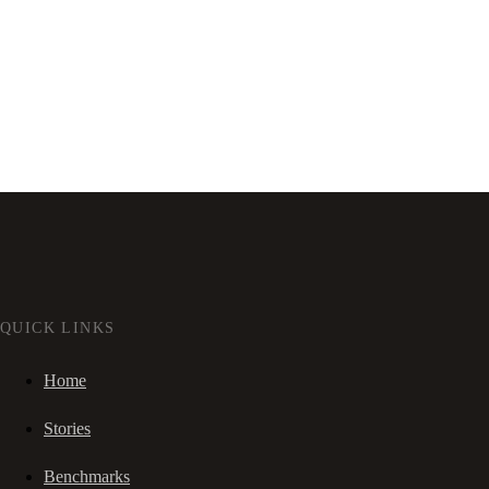
QUICK LINKS
Home
Stories
Benchmarks