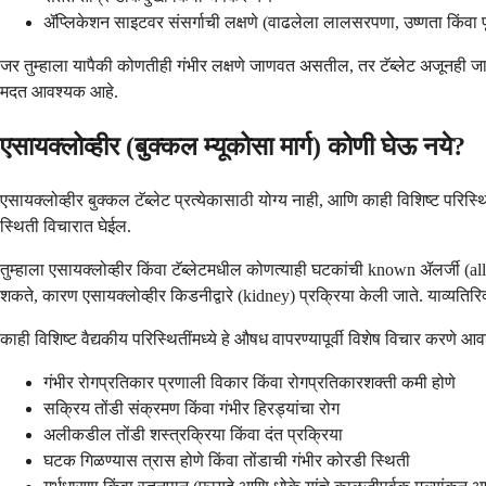
ॲप्लिकेशन साइटवर संसर्गाची लक्षणे (वाढलेला लालसरपणा, उष्णता किंवा प
जर तुम्हाला यापैकी कोणतीही गंभीर लक्षणे जाणवत असतील, तर टॅब्लेट अजूनही जागी 
मदत आवश्यक आहे.
एसायक्लोव्हीर (बुक्कल म्यूकोसा मार्ग) कोणी घेऊ नये?
एसायक्लोव्हीर बुक्कल टॅब्लेट प्रत्येकासाठी योग्य नाही, आणि काही विशिष्ट परिस्
स्थिती विचारात घेईल.
तुम्हाला एसायक्लोव्हीर किंवा टॅब्लेटमधील कोणत्याही घटकांची known ॲलर्जी (a
शकते, कारण एसायक्लोव्हीर किडनीद्वारे (kidney) प्रक्रिया केली जाते. याव्यतिर
काही विशिष्ट वैद्यकीय परिस्थितींमध्ये हे औषध वापरण्यापूर्वी विशेष विचार करणे आ
गंभीर रोगप्रतिकार प्रणाली विकार किंवा रोगप्रतिकारशक्ती कमी होणे
सक्रिय तोंडी संक्रमण किंवा गंभीर हिरड्यांचा रोग
अलीकडील तोंडी शस्त्रक्रिया किंवा दंत प्रक्रिया
घटक गिळण्यास त्रास होणे किंवा तोंडाची गंभीर कोरडी स्थिती