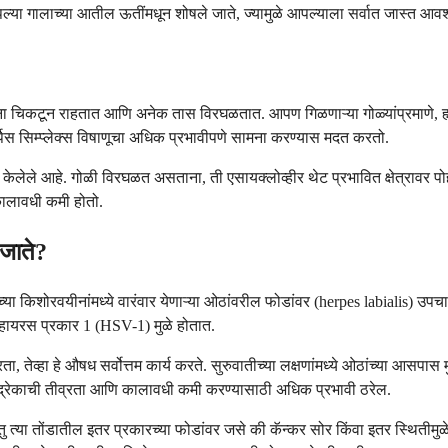
पल्या गालाच्या आतील ऊतींमधून शोषले जाते, ज्यामुळे आपल्याला सर्वात जास्त आ
ांना चिकटून राहतात आणि अनेक तास विरघळतात. आपण गिळणाऱ्या गोळ्यांप्रमाणे, ह्
हर्पिस सिम्प्लेक्स विषाणूचा अधिक प्रभावीपणे सामना करण्यास मदत करतो.
ेले आहे. गोळी विरघळत असताना, ती एसायक्लोव्हीर थेट प्रभावित क्षेत्रावर पोहोच
कालावधी कमी होतो.
 जाते?
याच्या किशोरवयीनांमध्ये वारंवार येणाऱ्या ओठांवरील फोडांवर (herpes labialis) 
व्हायरस प्रकार 1 (HSV-1) मुळे होतात.
तेव्हा हे औषध सर्वोत्तम कार्य करते. सुरुवातीच्या लक्षणांमध्ये ओठांच्या आसपास 
द्रेकाची तीव्रता आणि कालावधी कमी करण्यासाठी अधिक प्रभावी ठरेल.
तु त्या तोंडातील इतर प्रकारच्या फोडांवर जसे की कॅन्कर सोर किंवा इतर स्थितीमुळे