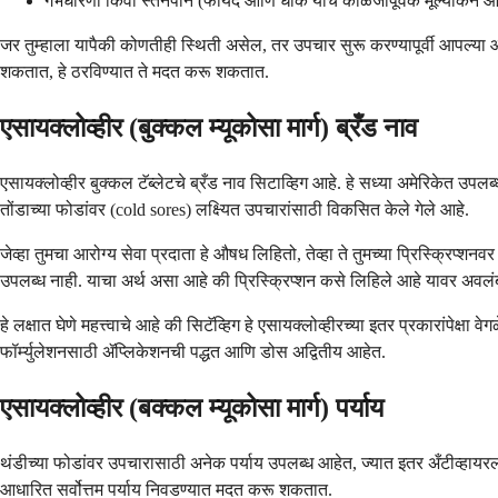
गर्भधारणा किंवा स्तनपान (फायदे आणि धोके यांचे काळजीपूर्वक मूल्यांकन
जर तुम्हाला यापैकी कोणतीही स्थिती असेल, तर उपचार सुरू करण्यापूर्वी आपल्या आर
शकतात, हे ठरविण्यात ते मदत करू शकतात.
एसायक्लोव्हीर (बुक्कल म्यूकोसा मार्ग) ब्रँड नाव
एसायक्लोव्हीर बुक्कल टॅब्लेटचे ब्रँड नाव सिटाव्हिग आहे. हे सध्या अमेरिकेत उपल
तोंडाच्या फोडांवर (cold sores) लक्ष्यित उपचारांसाठी विकसित केले गेले आहे.
जेव्हा तुमचा आरोग्य सेवा प्रदाता हे औषध लिहितो, तेव्हा ते तुमच्या प्रिस्क्रिप्
उपलब्ध नाही. याचा अर्थ असा आहे की प्रिस्क्रिप्शन कसे लिहिले आहे यावर अवलंबून
हे लक्षात घेणे महत्त्वाचे आहे की सिटॅव्हिग हे एसायक्लोव्हीरच्या इतर प्रकारांपेक्ष
फॉर्म्युलेशनसाठी ॲप्लिकेशनची पद्धत आणि डोस अद्वितीय आहेत.
एसायक्लोव्हीर (बक्कल म्यूकोसा मार्ग) पर्याय
थंडीच्या फोडांवर उपचारासाठी अनेक पर्याय उपलब्ध आहेत, ज्यात इतर अँटीव्हायरल
आधारित सर्वोत्तम पर्याय निवडण्यात मदत करू शकतात.