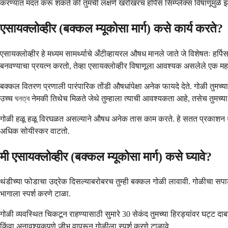
करण्यात मदत करू शकते की तुमची लक्षणे खरोखरच हर्पिस सिम्प्लेक्स विषाणूमुळे 
एसायक्लोव्हीर (बक्कल म्यूकोसा मार्ग) कसे कार्य करते?
एसायक्लोव्हीर हे मध्यम सामर्थ्याचे अँटीव्हायरल औषध मानले जाते जे विशेषतः हर्पिस सिम
बनवण्याचा प्रयत्न करतो, तेव्हा एसायक्लोव्हीर विषाणूला आवश्यक असलेले एक महत्त्
बक्कल वितरण प्रणाली पारंपारिक तोंडी औषधांपेक्षा अनेक फायदे देते. गोळी तुमच्
उच्च ঘনত্ব नेमकी तिथेच मिळते जेथे तुम्हाला त्याची आवश्यकता आहे, तसेच तुमच्या
गोळी हळू हळू विरघळत असल्याने औषध अनेक तास काम करते. हे सतत प्रकाशन थंडीच्
अधिक सोयीस्कर वाटतो.
मी एसायक्लोव्हीर (बक्कल म्यूकोसा मार्ग) कसे घ्यावे?
थंडीच्या फोडाचा उद्रेक दिसल्याबरोबरच तुम्ही बक्कल गोळी लावावी. गोळीचा सपाट 
भागाला स्पर्श करणे टाळा.
गोळी व्यवस्थित चिकटून राहण्यासाठी सुमारे 30 सेकंद तुमच्या हिरड्यांवर घट्ट 
किंवा अनावश्यकपणे जीभ वापरून गोळीला स्पर्श करणे टाळावे.