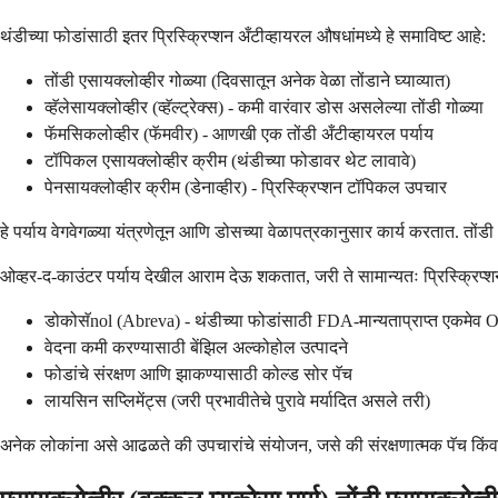
थंडीच्या फोडांसाठी इतर प्रिस्क्रिप्शन अँटीव्हायरल औषधांमध्ये हे समाविष्ट आहे:
तोंडी एसायक्लोव्हीर गोळ्या (दिवसातून अनेक वेळा तोंडाने घ्याव्यात)
व्हॅलेसायक्लोव्हीर (व्हॅल्ट्रेक्स) - कमी वारंवार डोस असलेल्या तोंडी गोळ्या
फॅमसिकलोव्हीर (फॅमवीर) - आणखी एक तोंडी अँटीव्हायरल पर्याय
टॉपिकल एसायक्लोव्हीर क्रीम (थंडीच्या फोडावर थेट लावावे)
पेनसायक्लोव्हीर क्रीम (डेनाव्हीर) - प्रिस्क्रिप्शन टॉपिकल उपचार
हे पर्याय वेगवेगळ्या यंत्रणेतून आणि डोसच्या वेळापत्रकानुसार कार्य करतात. त
ओव्हर-द-काउंटर पर्याय देखील आराम देऊ शकतात, जरी ते सामान्यतः प्रिस्क्रिप्श
डोकोसॅnol (Abreva) - थंडीच्या फोडांसाठी FDA-मान्यताप्राप्त एकमेव 
वेदना कमी करण्यासाठी बेंझिल अल्कोहोल उत्पादने
फोडांचे संरक्षण आणि झाकण्यासाठी कोल्ड सोर पॅच
लायसिन सप्लिमेंट्स (जरी प्रभावीतेचे पुरावे मर्यादित असले तरी)
अनेक लोकांना असे आढळते की उपचारांचे संयोजन, जसे की संरक्षणात्मक पॅच किंवा वे