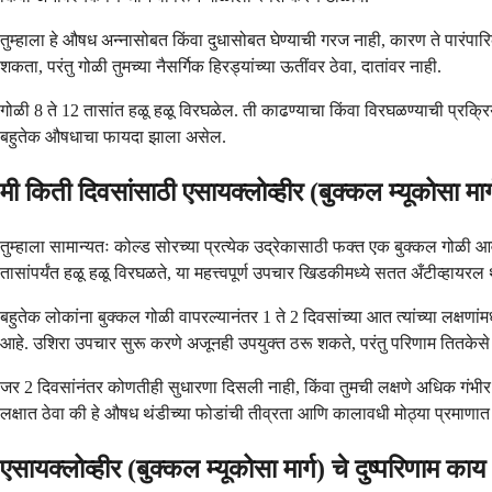
तुम्हाला हे औषध अन्नासोबत किंवा दुधासोबत घेण्याची गरज नाही, कारण ते पारंपा
शकता, परंतु गोळी तुमच्या नैसर्गिक हिरड्यांच्या ऊतींवर ठेवा, दातांवर नाही.
गोळी 8 ते 12 तासांत हळू हळू विरघळेल. ती काढण्याचा किंवा विरघळण्याची प्रक्
बहुतेक औषधाचा फायदा झाला असेल.
मी किती दिवसांसाठी एसायक्लोव्हीर (बुक्कल म्यूकोसा मार्ग
तुम्हाला सामान्यतः कोल्ड सोरच्या प्रत्येक उद्रेकासाठी फक्त एक बुक्कल गोळी
तासांपर्यंत हळू हळू विरघळते, या महत्त्वपूर्ण उपचार खिडकीमध्ये सतत अँटीव्हायरल
बहुतेक लोकांना बुक्कल गोळी वापरल्यानंतर 1 ते 2 दिवसांच्या आत त्यांच्या लक्षणां
आहे. उशिरा उपचार सुरू करणे अजूनही उपयुक्त ठरू शकते, परंतु परिणाम तितकेसे 
जर 2 दिवसांनंतर कोणतीही सुधारणा दिसली नाही, किंवा तुमची लक्षणे अधिक गंभीर 
लक्षात ठेवा की हे औषध थंडीच्या फोडांची तीव्रता आणि कालावधी मोठ्या प्रमाणात 
एसायक्लोव्हीर (बुक्कल म्यूकोसा मार्ग) चे दुष्परिणाम क