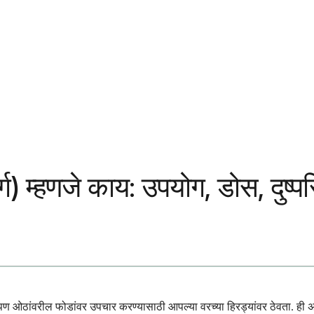
ार्ग) म्हणजे काय: उपयोग, डोस, दु
 आपण ओठांवरील फोडांवर उपचार करण्यासाठी आपल्या वरच्या हिरड्यांवर ठेवता. 