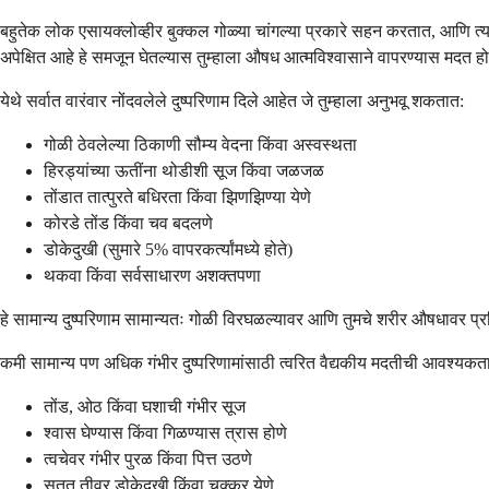
बहुतेक लोक एसायक्लोव्हीर बुक्कल गोळ्या चांगल्या प्रकारे सहन करतात, आणि त्य
अपेक्षित आहे हे समजून घेतल्यास तुम्हाला औषध आत्मविश्वासाने वापरण्यास मदत होत
येथे सर्वात वारंवार नोंदवलेले दुष्परिणाम दिले आहेत जे तुम्हाला अनुभवू शकतात:
गोळी ठेवलेल्या ठिकाणी सौम्य वेदना किंवा अस्वस्थता
हिरड्यांच्या ऊतींना थोडीशी सूज किंवा जळजळ
तोंडात तात्पुरते बधिरता किंवा झिणझिण्या येणे
कोरडे तोंड किंवा चव बदलणे
डोकेदुखी (सुमारे 5% वापरकर्त्यांमध्ये होते)
थकवा किंवा सर्वसाधारण अशक्तपणा
हे सामान्य दुष्परिणाम सामान्यतः गोळी विरघळल्यावर आणि तुमचे शरीर औषधावर प्र
कमी सामान्य पण अधिक गंभीर दुष्परिणामांसाठी त्वरित वैद्यकीय मदतीची आवश्यकता 
तोंड, ओठ किंवा घशाची गंभीर सूज
श्वास घेण्यास किंवा गिळण्यास त्रास होणे
त्वचेवर गंभीर पुरळ किंवा पित्त उठणे
सतत तीव्र डोकेदुखी किंवा चक्कर येणे