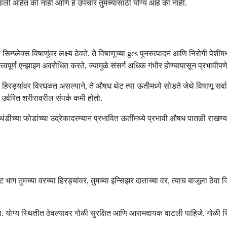
झाली आहेत की नाही आणि हे उपचार तुमच्यासाठी योग्य आहे की नाही.
्प्लेक्स विषाणूंवर लक्ष्य ठेवते. ते विषाणूच्या ges पुनरुत्पादन आणि निरोगी पेशींमध्य
वपूर्ण एन्झाइम अवरोधित करते, ज्यामुळे संसर्ग अधिक गंभीर होण्यापासून प्रभावीपणे
या हिरड्यांवर विरघळत असल्याने, ते औषध थेट त्या ऊतीमध्ये सोडते जेथे विषाणू सर
 उर्वरित शरीरावरील संपर्क कमी होतो.
या फोडांच्या उद्रेकादरम्यान प्रभावित ऊतींमध्ये प्रभावी औषध पातळी राखण्यास 
भाग तुमच्या वरच्या हिरड्यांवर, तुमच्या इन्सिझर दाताच्या वर, त्याच बाजूला ठे
दाबा. योग्य स्थितीत ठेवल्यावर गोळी सुरक्षित आणि आरामदायक वाटली पाहिजे. गोळ