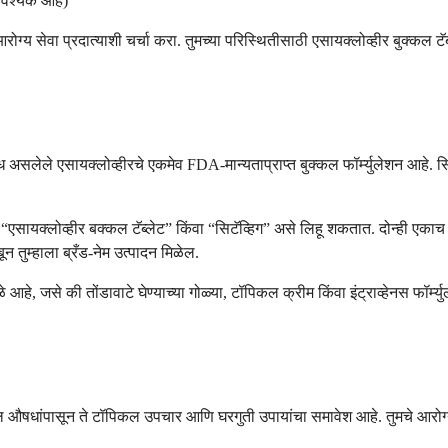
 आवश्यक आहे)
ोग्य सेवा प्रदात्याशी चर्चा करा. तुमच्या परिस्थितीसाठी एसायक्लोव्हीर बुक्कल ट
ब्ध असलेले एसायक्लोव्हीरचे एकमेव FDA-मान्यताप्राप्त बुक्कल फॉर्म्युलेशन आहे. स
शनवर “एसायक्लोव्हीर बक्कल टॅब्लेट” किंवा “सिटॅव्हिग” असे लिहू शकतात. दोन्ही एक
 तुम्हाला ब्रँड-नेम उत्पादन मिळेल.
ा वेगळे आहे, जसे की तोंडावाटे घेण्याच्या गोळ्या, टॉपिकल क्रीम किंवा इंट्राव्हेनस फ
 औषधांपासून ते टॉपिकल उपचार आणि घरगुती उपायांचा समावेश आहे. तुमचे आरोग्य स