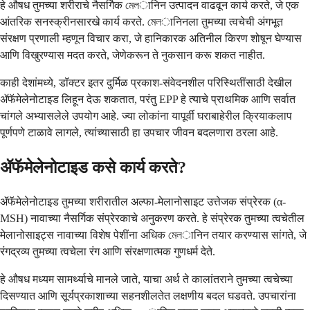
हे औषध तुमच्या शरीराचे नैसर्गिक মেলानिन उत्पादन वाढवून कार्य करते, जे एक
आंतरिक सनस्क्रीनसारखे कार्य करते. মেলानिनला तुमच्या त्वचेची अंगभूत
संरक्षण प्रणाली म्हणून विचार करा, जे हानिकारक अतिनील किरण शोषून घेण्यास
आणि विखुरण्यास मदत करते, जेणेकरून ते नुकसान करू शकत नाहीत.
काही देशांमध्ये, डॉक्टर इतर दुर्मिळ प्रकाश-संवेदनशील परिस्थितींसाठी देखील
ॲफॅमेलेनोटाइड लिहून देऊ शकतात, परंतु EPP हे त्याचे प्राथमिक आणि सर्वात
चांगले अभ्यासलेले उपयोग आहे. ज्या लोकांना यापूर्वी घराबाहेरील क्रियाकलाप
पूर्णपणे टाळावे लागले, त्यांच्यासाठी हा उपचार जीवन बदलणारा ठरला आहे.
ॲफॅमेलेनोटाइड कसे कार्य करते?
ॲफॅमेलेनोटाइड तुमच्या शरीरातील अल्फा-मेलानोसाइट उत्तेजक संप्रेरक (α-
MSH) नावाच्या नैसर्गिक संप्रेरकाचे अनुकरण करते. हे संप्रेरक तुमच्या त्वचेतील
मेलानोसाइट्स नावाच्या विशेष पेशींना अधिक মেলानिन तयार करण्यास सांगते, जे
रंगद्रव्य तुमच्या त्वचेला रंग आणि संरक्षणात्मक गुणधर्म देते.
हे औषध मध्यम सामर्थ्याचे मानले जाते, याचा अर्थ ते कालांतराने तुमच्या त्वचेच्या
दिसण्यात आणि सूर्यप्रकाशाच्या सहनशीलतेत लक्षणीय बदल घडवते. उपचारांना