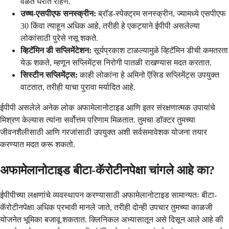
वेळेत घरात राहणे.
उच्च-एसपीएफ सनस्क्रीन:
ब्रॉड-स्पेक्ट्रम सनस्क्रीन, ज्यामध्ये एसपीएफ
30 किंवा त्याहून अधिक आहे, तरीही हे एकट्याने ईपीपी असलेल्या
लोकांसाठी पुरेसे नसू शकते.
व्हिटॅमिन डी सप्लिमेंटेशन:
सूर्यप्रकाश टाळल्यामुळे व्हिटॅमिन डीची कमतरता
येऊ शकते, म्हणून सप्लिमेंट्स निरोगी पातळी राखण्यास मदत करतात.
सिस्टीन सप्लिमेंट्स:
काही लोकांना हे अमिनो ऍसिड सप्लिमेंट्स उपयुक्त
वाटतात, तरीही याचा पुरावा मर्यादित आहे.
ईपीपी असलेले अनेक लोक अफामेलानोटाइड आणि इतर संरक्षणात्मक उपायांचे
मिश्रण केल्यास त्यांना सर्वोत्तम परिणाम मिळतात. तुमचा डॉक्टर तुमच्या
जीवनशैलीसाठी आणि गरजांसाठी उपयुक्त अशी सर्वसमावेशक योजना तयार
करण्यात मदत करू शकतो.
अफामेलानोटाइड बीटा-कॅरोटीनपेक्षा चांगले आहे का?
ईपीपीच्या लक्षणांचे व्यवस्थापन करण्यासाठी अफामेलानोटाइड सामान्यतः बीटा-
कॅरोटीनपेक्षा अधिक प्रभावी मानले जाते, तरीही दोन्ही उपचार तुमच्या काळजी
योजनेत भूमिका बजावू शकतात. क्लिनिकल अभ्यासातून असे दिसून आले आहे की