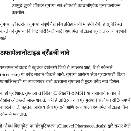
त्यामुळे तुमचे डॉक्टर तुमच्या सर्व औषधांचे काळजीपूर्वक पुनरावलोकन
करतील.
तुमच्या डॉक्टरांना तुमच्या संपूर्ण वैद्यकीय इतिहासाची माहिती देणे, हे सुनिश्चित
करते की तुमच्या विशिष्ट परिस्थितीसाठी अफामेलानोटाइड सुरक्षित आणि प्रभावी
आहे.
अफामेलानोटाइड ब्रँडची नावे
अफामेलानोटाइड हे बहुतेक देशांमध्ये जिथे ते उपलब्ध आहे, तिथे स्केनसे
(Scenesse) या ब्रँड नावाने विकले जाते. तुमच्या आरोग्य सेवा प्रदात्याशी किंवा
फार्मासिस्टशी या उपचारावर चर्चा करताना तुम्हाला हे मुख्य ब्रँड नाव दिसेल.
काही प्रदेशात, तुम्हाला ते [Nle4-D-Phe7]-α-MSH या रासायनिक नावाने
देखील ओळखले जाऊ शकते, जरी हे तांत्रिक नाव प्रामुख्याने संशोधन सेटिंग्जमध्ये
वापरले जाते. बहुतेक आरोग्य सेवा प्रदाते आणि रुग्ण याला अफामेलानोटाइड किंवा
स्केनसे म्हणतात.
हे औषध क्लिनुवेल फार्मास्युटिकल्स (Clinuvel Pharmaceuticals) द्वारे तयार केले