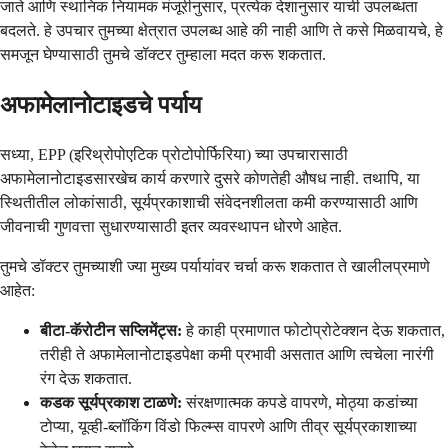
जाते आणि स्थानिक नियामक मंजूरीनुसार, प्रत्येक देशानुसार याची उपलब्धता
बदलते. हे उपचार तुमच्या क्षेत्रात उपलब्ध आहे की नाही आणि ते कसे मिळवायचे, हे
समजून घेण्यासाठी तुमचे डॉक्टर तुम्हाला मदत करू शकतात.
अफामेलानोटाइडचे पर्याय
सध्या, EPP (इरिथ्रोपोएटिक प्रोटोपोर्फिरिया) च्या उपचारासाठी
अफामेलानोटाइडसारखेच कार्य करणारे दुसरे कोणतेही औषध नाही. तथापि, या
स्थितीतील लोकांसाठी, सूर्यप्रकाशाची संवेदनशीलता कमी करण्यासाठी आणि
जीवनाची गुणवत्ता सुधारण्यासाठी इतर व्यवस्थापन धोरणे आहेत.
तुमचे डॉक्टर तुमच्याशी ज्या मुख्य पर्यायांवर चर्चा करू शकतात ते खालीलप्रमाणे
आहेत:
बीटा-कॅरोटीन सप्लिमेंट्स:
हे काही प्रमाणात फोटोप्रोटेक्शन देऊ शकतात,
तरीही ते अफामेलानोटाइडपेक्षा कमी प्रभावी असतात आणि त्वचेला नारंगी
रंग देऊ शकतात.
कडक सूर्यप्रकाश टाळणे:
संरक्षणात्मक कपडे वापरणे, मोठ्या कडांच्या
टोप्या, यूव्ही-ब्लॉकिंग विंडो फिल्म्स वापरणे आणि तीव्र सूर्यप्रकाशाच्या