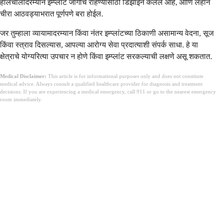
हालचालींदरम्यान इम्प्लांट जागीच राहण्यासाठी डिझाइन केलेले आहे, आणि लहान
चीरा आठवड्याभरात पूर्णपणे बरा होईल.
जर तुम्हाला व्यायामादरम्यान किंवा नंतर इम्प्लांटच्या ठिकाणी असामान्य वेदना, सूज
किंवा स्त्राव दिसल्यास, आपल्या आरोग्य सेवा प्रदात्याशी संपर्क साधा. हे या
क्षेत्राचे योग्यरित्या उपचार न होणे किंवा इम्प्लांट सरकल्याची लक्षणे असू शकतात.
Medical Disclaimer:
This article is for informational purposes only and does not constitute
medical advice. Always consult a qualified healthcare provider for diagnosis and treatment
decisions. If you are experiencing a medical emergency, call 911 or go to the nearest emergency
room immediately.