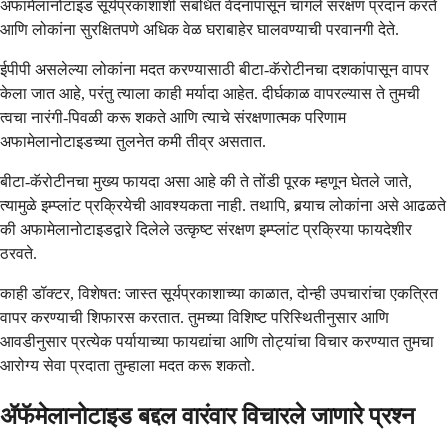
अफामेलानोटाइड सूर्यप्रकाशाशी संबंधित वेदनांपासून चांगले संरक्षण प्रदान करते
आणि लोकांना सुरक्षितपणे अधिक वेळ घराबाहेर घालवण्याची परवानगी देते.
ईपीपी असलेल्या लोकांना मदत करण्यासाठी बीटा-कॅरोटीनचा दशकांपासून वापर
केला जात आहे, परंतु त्याला काही मर्यादा आहेत. दीर्घकाळ वापरल्यास ते तुमची
त्वचा नारंगी-पिवळी करू शकते आणि त्याचे संरक्षणात्मक परिणाम
अफामेलानोटाइडच्या तुलनेत कमी तीव्र असतात.
बीटा-कॅरोटीनचा मुख्य फायदा असा आहे की ते तोंडी पूरक म्हणून घेतले जाते,
त्यामुळे इम्प्लांट प्रक्रियेची आवश्यकता नाही. तथापि, बर्‍याच लोकांना असे आढळते
की अफामेलानोटाइडद्वारे दिलेले उत्कृष्ट संरक्षण इम्प्लांट प्रक्रिया फायदेशीर
ठरवते.
काही डॉक्टर, विशेषत: जास्त सूर्यप्रकाशाच्या काळात, दोन्ही उपचारांचा एकत्रित
वापर करण्याची शिफारस करतात. तुमच्या विशिष्ट परिस्थितीनुसार आणि
आवडीनुसार प्रत्येक पर्यायाच्या फायद्यांचा आणि तोट्यांचा विचार करण्यात तुमचा
आरोग्य सेवा प्रदाता तुम्हाला मदत करू शकतो.
ॲफॅमेलानोटाइड बद्दल वारंवार विचारले जाणारे प्रश्न