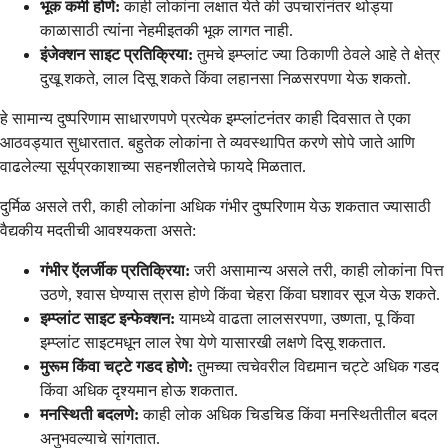
भूक कमी होणे:
काही लोकांना लक्षात येते की उपचारांनंतर थोड्या
काळासाठी त्यांना नेहमीइतकी भूक लागत नाही.
इंजेक्शन साइट प्रतिक्रिया:
तुमचे इम्प्लांट ज्या ठिकाणी ठेवले आहे ते क्षेत्र
दुखू शकते, लाल दिसू शकते किंवा लहानसा निळसरपणा येऊ शकतो.
हे सामान्य दुष्परिणाम साधारणपणे प्रत्येक इम्प्लांटनंतर काही दिवसात ते एका
आठवड्यात सुधारतात. बहुतेक लोकांना ते व्यवस्थापित करणे सोपे जाते आणि
वाढलेल्या सूर्यप्रकाशाच्या सहनशीलतेचे फायदे मिळतात.
दुर्मिळ असले तरी, काही लोकांना अधिक गंभीर दुष्परिणाम येऊ शकतात ज्यासाठी
वैद्यकीय मदतीची आवश्यकता असते:
गंभीर ऍलर्जीक प्रतिक्रिया:
जरी असामान्य असले तरी, काही लोकांना पित्त
उठणे, श्वास घेण्यास त्रास होणे किंवा चेहरा किंवा घशावर सूज येऊ शकते.
इम्प्लांट साइट इन्फेक्शन:
यामध्ये वाढता लालसरपणा, उष्णता, पू किंवा
इम्प्लांट साइटमधून लाल रेषा येणे यासारखी लक्षणे दिसू शकतात.
मुरूम किंवा चट्टे गडद होणे:
तुमच्या त्वचेवरील विद्यमान चट्टे अधिक गडद
किंवा अधिक दृश्यमान होऊ शकतात.
मनस्थिती बदलणे:
काही लोक अधिक चिडचिड किंवा मनस्थितीतील बदल
अनुभवल्याचे सांगतात.