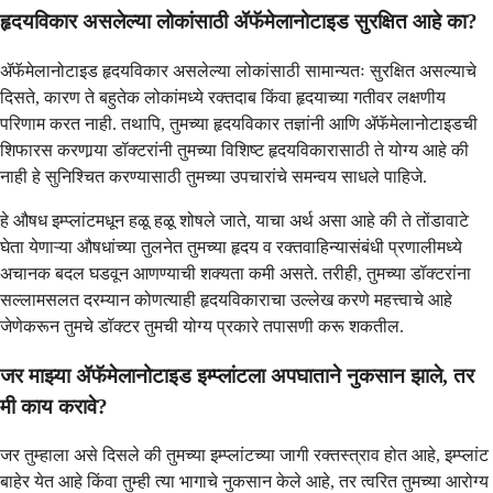
हृदयविकार असलेल्या लोकांसाठी ॲफॅमेलानोटाइड सुरक्षित आहे का?
ॲफॅमेलानोटाइड हृदयविकार असलेल्या लोकांसाठी सामान्यतः सुरक्षित असल्याचे
दिसते, कारण ते बहुतेक लोकांमध्ये रक्तदाब किंवा हृदयाच्या गतीवर लक्षणीय
परिणाम करत नाही. तथापि, तुमच्या हृदयविकार तज्ञांनी आणि ॲफॅमेलानोटाइडची
शिफारस करणार्‍या डॉक्टरांनी तुमच्या विशिष्ट हृदयविकारासाठी ते योग्य आहे की
नाही हे सुनिश्चित करण्यासाठी तुमच्या उपचारांचे समन्वय साधले पाहिजे.
हे औषध इम्प्लांटमधून हळू हळू शोषले जाते, याचा अर्थ असा आहे की ते तोंडावाटे
घेता येणाऱ्या औषधांच्या तुलनेत तुमच्या हृदय व रक्तवाहिन्यासंबंधी प्रणालीमध्ये
अचानक बदल घडवून आणण्याची शक्यता कमी असते. तरीही, तुमच्या डॉक्टरांना
सल्लामसलत दरम्यान कोणत्याही हृदयविकाराचा उल्लेख करणे महत्त्वाचे आहे
जेणेकरून तुमचे डॉक्टर तुमची योग्य प्रकारे तपासणी करू शकतील.
जर माझ्या ॲफॅमेलानोटाइड इम्प्लांटला अपघाताने नुकसान झाले, तर
मी काय करावे?
जर तुम्हाला असे दिसले की तुमच्या इम्प्लांटच्या जागी रक्तस्त्राव होत आहे, इम्प्लांट
बाहेर येत आहे किंवा तुम्ही त्या भागाचे नुकसान केले आहे, तर त्वरित तुमच्या आरोग्य