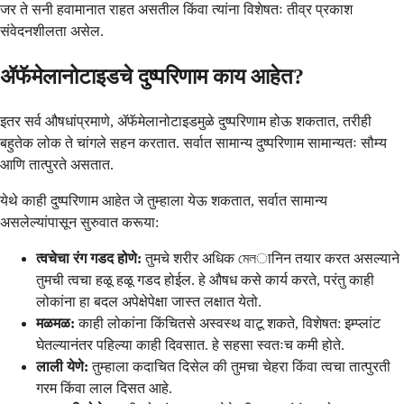
जर ते सनी हवामानात राहत असतील किंवा त्यांना विशेषतः तीव्र प्रकाश
संवेदनशीलता असेल.
ॲफॅमेलानोटाइडचे दुष्परिणाम काय आहेत?
इतर सर्व औषधांप्रमाणे, ॲफॅमेलानोटाइडमुळे दुष्परिणाम होऊ शकतात, तरीही
बहुतेक लोक ते चांगले सहन करतात. सर्वात सामान्य दुष्परिणाम सामान्यतः सौम्य
आणि तात्पुरते असतात.
येथे काही दुष्परिणाम आहेत जे तुम्हाला येऊ शकतात, सर्वात सामान्य
असलेल्यांपासून सुरुवात करूया:
त्वचेचा रंग गडद होणे:
तुमचे शरीर अधिक মেলानिन तयार करत असल्याने
तुमची त्वचा हळू हळू गडद होईल. हे औषध कसे कार्य करते, परंतु काही
लोकांना हा बदल अपेक्षेपेक्षा जास्त लक्षात येतो.
मळमळ:
काही लोकांना किंचितसे अस्वस्थ वाटू शकते, विशेषत: इम्प्लांट
घेतल्यानंतर पहिल्या काही दिवसात. हे सहसा स्वतःच कमी होते.
लाली येणे:
तुम्हाला कदाचित दिसेल की तुमचा चेहरा किंवा त्वचा तात्पुरती
गरम किंवा लाल दिसत आहे.