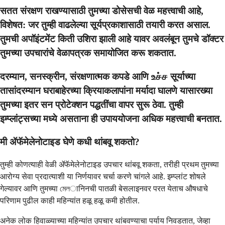
सतत संरक्षण राखण्यासाठी तुमच्या डोसेसची वेळ महत्त्वाची आहे,
विशेषत: जर तुम्ही वाढलेल्या सूर्यप्रकाशासाठी तयारी करत असाल.
तुमची अपॉइंटमेंट किती उशिरा झाली आहे यावर अवलंबून तुमचे डॉक्टर
तुमच्या उपचारांचे वेळापत्रक समायोजित करू शकतात.
दरम्यान, सनस्क्रीन, संरक्षणात्मक कपडे आणि உச்ச सूर्याच्या
तासांदरम्यान घराबाहेरच्या क्रियाकलापांना मर्यादा घालणे यासारख्या
तुमच्या इतर सन प्रोटेक्शन पद्धतींचा वापर सुरू ठेवा. तुम्ही
इम्प्लांट्सच्या मध्ये असताना ही उपाययोजना अधिक महत्त्वाची बनतात.
मी ॲफॅमेलेनोटाइड घेणे कधी थांबवू शकतो?
तुम्ही कोणत्याही वेळी ॲफॅमेलेनोटाइड उपचार थांबवू शकता, तरीही प्रथम तुमच्या
आरोग्य सेवा प्रदात्याशी या निर्णयावर चर्चा करणे चांगले आहे. इम्प्लांट शोषले
गेल्यावर आणि तुमच्या মেলानिनची पातळी बेसलाइनवर परत येताच औषधाचे
परिणाम पुढील काही महिन्यांत हळू हळू कमी होतील.
अनेक लोक हिवाळ्याच्या महिन्यांत उपचार थांबवण्याचा पर्याय निवडतात, जेव्हा