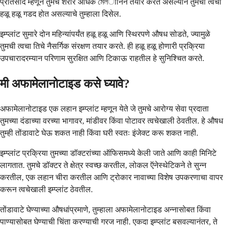
प्रतिसाद म्हणून तुमचे शरीर अधिक মেলानिन तयार करत असल्याने तुमची त्वचा
हळू हळू गडद होत असल्याचे तुम्हाला दिसेल.
इम्प्लांट सुमारे दोन महिन्यांपर्यंत हळू हळू आणि स्थिरपणे औषध सोडते, ज्यामुळे
तुमची त्वचा तिचे नैसर्गिक संरक्षण तयार करते. ही हळू हळू होणारी प्रक्रिया
उपचारादरम्यान परिणाम सुरक्षित आणि टिकाऊ राहतील हे सुनिश्चित करते.
मी अफामेलानोटाइड कसे घ्यावे?
अफामेलानोटाइड एक लहान इम्प्लांट म्हणून येते जे तुमचे आरोग्य सेवा प्रदाता
तुमच्या दंडाच्या वरच्या भागावर, मांडीवर किंवा पोटावर त्वचेखाली ठेवतील. हे औषध
तुम्ही तोंडावाटे घेऊ शकत नाही किंवा घरी स्वतः इंजेक्ट करू शकत नाही.
इम्प्लांट प्रक्रिया तुमच्या डॉक्टरांच्या ऑफिसमध्ये केली जाते आणि काही मिनिटे
लागतात. तुमचे डॉक्टर ते क्षेत्र स्वच्छ करतील, लोकल ऍनेस्थेटिकने ते सुन्न
करतील, एक लहान चीरा करतील आणि ट्रोकार नावाच्या विशेष उपकरणाचा वापर
करून त्वचेखाली इम्प्लांट ठेवतील.
तोंडावाटे घेण्याच्या औषधांप्रमाणे, तुम्हाला अफामेलानोटाइड अन्नासोबत किंवा
पाण्यासोबत घेण्याची चिंता करण्याची गरज नाही. एकदा इम्प्लांट बसवल्यानंतर, ते