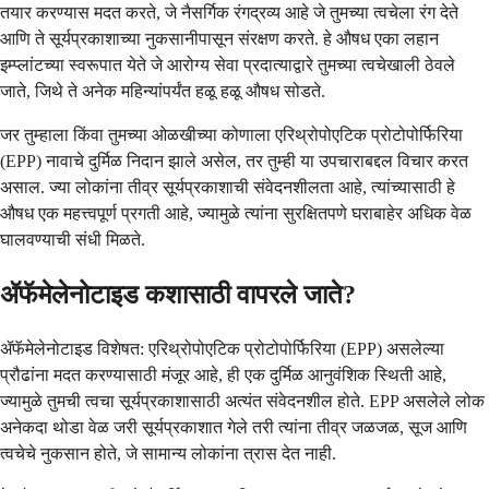
तयार करण्यास मदत करते, जे नैसर्गिक रंगद्रव्य आहे जे तुमच्या त्वचेला रंग देते
आणि ते सूर्यप्रकाशाच्या नुकसानीपासून संरक्षण करते. हे औषध एका लहान
इम्प्लांटच्या स्वरूपात येते जे आरोग्य सेवा प्रदात्याद्वारे तुमच्या त्वचेखाली ठेवले
जाते, जिथे ते अनेक महिन्यांपर्यंत हळू हळू औषध सोडते.
जर तुम्हाला किंवा तुमच्या ओळखीच्या कोणाला एरिथ्रोपोएटिक प्रोटोपोर्फिरिया
(EPP) नावाचे दुर्मिळ निदान झाले असेल, तर तुम्ही या उपचाराबद्दल विचार करत
असाल. ज्या लोकांना तीव्र सूर्यप्रकाशाची संवेदनशीलता आहे, त्यांच्यासाठी हे
औषध एक महत्त्वपूर्ण प्रगती आहे, ज्यामुळे त्यांना सुरक्षितपणे घराबाहेर अधिक वेळ
घालवण्याची संधी मिळते.
ॲफॅमेलेनोटाइड कशासाठी वापरले जाते?
ॲफॅमेलेनोटाइड विशेषत: एरिथ्रोपोएटिक प्रोटोपोर्फिरिया (EPP) असलेल्या
प्रौढांना मदत करण्यासाठी मंजूर आहे, ही एक दुर्मिळ आनुवंशिक स्थिती आहे,
ज्यामुळे तुमची त्वचा सूर्यप्रकाशासाठी अत्यंत संवेदनशील होते. EPP असलेले लोक
अनेकदा थोडा वेळ जरी सूर्यप्रकाशात गेले तरी त्यांना तीव्र जळजळ, सूज आणि
त्वचेचे नुकसान होते, जे सामान्य लोकांना त्रास देत नाही.