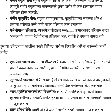
गंभीर यकृत रोग:
तुमचे यकृत हे औषध प्रक्रिया करण्यास मदत करते,
त्यामुळे गंभीर यकृताच्या समस्यांमुळे तुमचे शरीर ते कसे हाताळते यावर
परिणाम होऊ शकतो.
गंभीर मूत्रपिंड रोग:
यकृत रोगाप्रमाणेच, मूत्रपिंडाच्या समस्या औषध
तुमच्या शरीरात कसे जाते यावर परिणाम करू शकतात.
मेलेनोमाचा इतिहास:
अफामेलानोटाइड मेलॅanin उत्पादनावर परिणाम करत
असल्याने, ज्यांना मेलेनोमाचा इतिहास आहे, त्यांनी हे उपचार वापरू नये.
तुमच्या डॉक्टरांना खालील काही विशिष्ट आरोग्य स्थितीत अधिक काळजी घ्यावी
लागेल:
एकापेक्षा जास्त असामान्य तीळ:
अस्तित्वात असलेल्या कोणत्याही तीळांमध्ये
होणारे बदल तपासण्यासाठी तुम्हाला नियमित त्वचेची तपासणी करणे
आवश्यक आहे.
सुलभपणे जळणारी गोरी त्वचा:
हे औषध वापरण्याचे चांगले कारण वाटू शकते,
परंतु फार गोऱ्या त्वचेच्या लोकांमध्ये अनपेक्षित प्रतिसाद येऊ शकतात.
स्वयं-प्रतिकारशक्तीच्या स्थितीत:
काही रोगप्रतिकार प्रणाली विकार
तुमच्या शरीरावर अफामेलानोटाइडचा कसा परिणाम करतात, याच्याशी संवाद
साधू शकतात.
इतर औषधे घेणे:
काही औषधे अफामेलानोटाइडशी संवाद साधू शकतात,