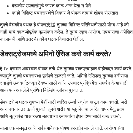
वैद्यकीय उपचारांमुळे जास्त काळ अन्न घेता न येणे
काही विशिष्ट पचनसंस्थेचे विकार जे पोषक तत्वांचे शोषण रोखतात
तुमचे वैद्यकीय पथक हे पोषण支援 तुमच्या विशिष्ट परिस्थितीसाठी योग्य आहे की
नाही याचे काळजीपूर्वक मूल्यांकन करेल. ते तुमचे एकूण आरोग्य, उपचाराचा अपेक्षित
कालावधी आणि इतर वैद्यकीय घटक विचारात घेतील.
डेक्सट्रोजमध्ये अमिनो ऍसिड कसे कार्य करते?
हे IV द्रावण आवश्यक पोषक तत्वे थेट तुमच्या रक्तप्रवाहात पोहोचवून कार्य करते,
ज्यामुळे तुमची पचनसंस्था पूर्णपणे टाळली जाते. अमिनो ऍसिडस् तुमच्या शरीराला
स्नायूंचे ऊतक टिकवून ठेवण्यासाठी आणि उपचार प्रक्रियेस समर्थन देण्यासाठी
आवश्यक असलेले प्रथिन बिल्डिंग ब्लॉक्स पुरवतात.
डेक्सट्रोज घटक तुमच्या पेशींसाठी त्वरित ऊर्जा स्त्रोत म्हणून काम करतो, जसे
अन्न पचनानंतर ऊर्जा पुरवते. तुमचे शरीर या ग्लुकोजचा त्वरित वापर मेंदू, हृदय
आणि मूत्रपिंड यासारख्या महत्वाच्या अवयवांना इंधन देण्यासाठी करू शकते.
याला एक मजबूत आणि सर्वसमावेशक पोषण हस्तक्षेप मानले जाते. आरोग्य सेवा