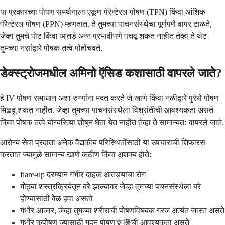
या प्रकारच्या पोषण समर्थनाला एकूण पॅरेन्टेरल पोषण (TPN) किंवा आंशिक
पॅरेन्टेरल पोषण (PPN) म्हणतात. ते तुमच्या पाचनसंस्थेचा पूर्णपणे वापर टाळते,
जेव्हा तुमचे पोट किंवा आतडे अन्न प्रभावीपणे पचवू शकत नाहीत तेव्हा ते थेट
तुमच्या नसांद्वारे पोषक तत्वे पोहोचवते.
डेक्स्ट्रोजमधील अमिनो ऍसिड कशासाठी वापरले जाते?
हे IV पोषण समाधान अशा रुग्णांना मदत करते जे खाणे किंवा नळीद्वारे पुरेसे पोषण
मिळवू शकत नाहीत. जेव्हा तुमच्या पाचनसंस्थेला विश्रांतीची आवश्यकता असते
किंवा पोषक तत्वे योग्यरित्या शोषून घेता येत नाहीत तेव्हा ते सामान्यतः वापरले जाते.
आरोग्य सेवा प्रदाता अनेक वैद्यकीय परिस्थितींसाठी या उपचाराची शिफारस
करतात ज्यामुळे सामान्य खाणे कठीण किंवा अशक्य होते:
flare-up दरम्यान गंभीर दाहक आतड्याचा रोग
मोठ्या शस्त्रक्रियेतून बरे झाल्यावर जेव्हा तुमच्या पचनसंस्थेला बरे
होण्यासाठी वेळ हवा असतो
गंभीर आजार, जेव्हा तुमच्या शरीराची पोषणविषयक गरज अत्यंत जास्त असते
गंभीर कुपोषण ज्यासाठी गहन पोषण支援ची आवश्यकता असते