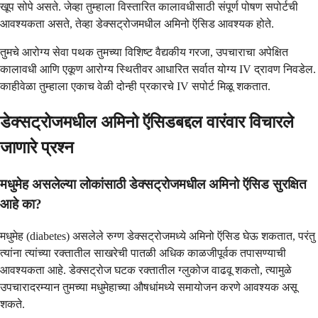
खूप सोपे असते. जेव्हा तुम्हाला विस्तारित कालावधीसाठी संपूर्ण पोषण सपोर्टची
आवश्यकता असते, तेव्हा डेक्सट्रोजमधील अमिनो ऍसिड आवश्यक होते.
तुमचे आरोग्य सेवा पथक तुमच्या विशिष्ट वैद्यकीय गरजा, उपचाराचा अपेक्षित
कालावधी आणि एकूण आरोग्य स्थितीवर आधारित सर्वात योग्य IV द्रावण निवडेल.
काहीवेळा तुम्हाला एकाच वेळी दोन्ही प्रकारचे IV सपोर्ट मिळू शकतात.
डेक्सट्रोजमधील अमिनो ऍसिडबद्दल वारंवार विचारले
जाणारे प्रश्न
मधुमेह असलेल्या लोकांसाठी डेक्सट्रोजमधील अमिनो ऍसिड सुरक्षित
आहे का?
मधुमेह (diabetes) असलेले रुग्ण डेक्सट्रोजमध्ये अमिनो ऍसिड घेऊ शकतात, परंतु
त्यांना त्यांच्या रक्तातील साखरेची पातळी अधिक काळजीपूर्वक तपासण्याची
आवश्यकता आहे. डेक्सट्रोज घटक रक्तातील ग्लुकोज वाढवू शकतो, त्यामुळे
उपचारादरम्यान तुमच्या मधुमेहाच्या औषधांमध्ये समायोजन करणे आवश्यक असू
शकते.