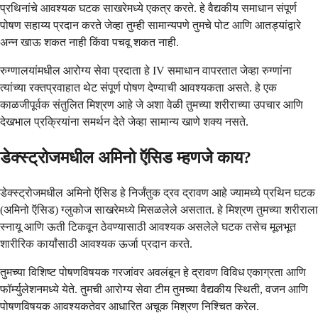
प्रथिनांचे आवश्यक घटक साखरेमध्ये एकत्र करते. हे वैद्यकीय समाधान संपूर्ण
पोषण सहाय्य प्रदान करते जेव्हा तुम्ही सामान्यपणे तुमचे पोट आणि आतड्यांद्वारे
अन्न खाऊ शकत नाही किंवा पचवू शकत नाही.
रुग्णालयांमधील आरोग्य सेवा प्रदाता हे IV समाधान वापरतात जेव्हा रुग्णांना
त्यांच्या रक्तप्रवाहात थेट संपूर्ण पोषण देण्याची आवश्यकता असते. हे एक
काळजीपूर्वक संतुलित मिश्रण आहे जे अशा वेळी तुमच्या शरीराच्या उपचार आणि
देखभाल प्रक्रियांना समर्थन देते जेव्हा सामान्य खाणे शक्य नसते.
डेक्स्ट्रोजमधील अमिनो ऍसिड म्हणजे काय?
डेक्स्ट्रोजमधील अमिनो ऍसिड हे निर्जंतुक द्रव द्रावण आहे ज्यामध्ये प्रथिन घटक
(अमिनो ऍसिड) ग्लुकोज साखरेमध्ये मिसळलेले असतात. हे मिश्रण तुमच्या शरीराला
स्नायू आणि ऊती टिकवून ठेवण्यासाठी आवश्यक असलेले घटक तसेच मूलभूत
शारीरिक कार्यांसाठी आवश्यक ऊर्जा प्रदान करते.
तुमच्या विशिष्ट पोषणविषयक गरजांवर अवलंबून हे द्रावण विविध एकाग्रता आणि
फॉर्म्युलेशनमध्ये येते. तुमची आरोग्य सेवा टीम तुमच्या वैद्यकीय स्थिती, वजन आणि
पोषणविषयक आवश्यकतेवर आधारित अचूक मिश्रण निश्चित करेल.