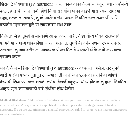
शिरावाटे पोषणाचा (IV nutrition) जास्त काळ वापर केल्यास, यकृताच्या कार्यामध्ये
बदल, हाडांची घनता कमी होणे किंवा संसर्गाचा धोका वाढणे यासारख्या समस्या
उद्भवू शकतात. तथापि, तुमचे आरोग्य सेवा पथक नियमित रक्त तपासणी आणि
वैद्यकीय मूल्यांकनाद्वारे या शक्यतांवर लक्ष ठेवते.
विशेषतः जेव्हा तुम्ही सामान्यपणे खाऊ शकत नाही, तेव्हा योग्य पोषण राखण्याचे
फायदे या संभाव्य धोक्यांपेक्षा जास्त असतात. तुमचे वैद्यकीय पथक उपचार करत
असताना तुमच्या शरीराला आवश्यक पोषण मिळावे यासाठी धोके कमी करण्याचा
प्रयत्न करेल.
जर दीर्घकाळ शिरावाटे पोषणाची (IV nutrition) आवश्यकता असेल, तर तुमचे
आरोग्य सेवा पथक गुंतागुंत टाळण्यासाठी अतिरिक्त पूरक आहार किंवा औषधे
देण्याची शिफारस करू शकते. तसेच, वैद्यकीयदृष्ट्या योग्य होताच तुम्हाला नियमित
आहार सुरू करण्यासाठी सर्व संधींचा शोध घेतील.
Medical Disclaimer:
This article is for informational purposes only and does not constitute
medical advice. Always consult a qualified healthcare provider for diagnosis and treatment
decisions. If you are experiencing a medical emergency, call 911 or go to the nearest emergency
room immediately.