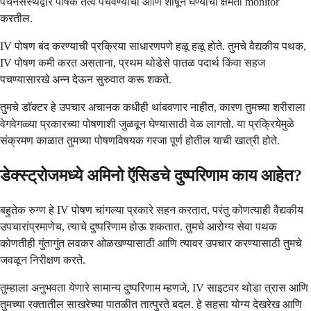
पचनसंस्थेद्वारे पोषक तत्वे पचवण्याची आणि शोषून घेण्याची क्षमता monitor
करतील.
IV पोषण बंद करण्याची प्रक्रिया साधारणपणे हळू हळू होते. तुमचे वैद्यकीय पथक,
IV पोषण कमी करत असताना, प्रथम थोडेसे पातळ पदार्थ किंवा सहज
पचण्यासारखे अन्न देऊन सुरुवात करू शकते.
तुमचे डॉक्टर हे उपचार अचानक कधीही थांबवणार नाहीत, कारण तुमच्या शरीराला
वेगवेगळ्या प्रकारच्या पोषणाशी जुळवून घेण्यासाठी वेळ लागतो. या प्रक्रियेमुळे
संक्रमण काळात तुमच्या पोषणविषयक गरजा पूर्ण होतील याची खात्री होते.
डेक्स्ट्रोजमध्ये अमिनो ऍसिडचे दुष्परिणाम काय आहेत?
बहुतेक रुग्ण हे IV पोषण चांगल्या प्रकारे सहन करतात, परंतु कोणत्याही वैद्यकीय
उपचारांप्रमाणेच, त्याचे दुष्परिणाम होऊ शकतात. तुमचे आरोग्य सेवा पथक
कोणतीही गुंतागुंत लवकर ओळखण्यासाठी आणि त्यावर उपचार करण्यासाठी तुमचे
जवळून निरीक्षण करते.
तुम्हाला अनुभवता येणारे सामान्य दुष्परिणाम म्हणजे, IV साइटवर थोडा त्रास आणि
तुमच्या रक्तातील साखरेच्या पातळीत तात्पुरते बदल. हे सहसा योग्य देखरेख आणि