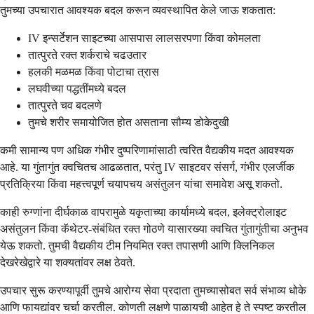
तुमच्या उपचारात आवश्यक बदल करून व्यवस्थापित केले जाऊ शकतात:
IV इन्सर्टेशन साइटच्या आसपास लालसरपणा किंवा कोमलता
तात्पुरते रक्त शर्कराचे चढउतार
हलकी मळमळ किंवा पोटाचा त्रास
लघवीच्या पद्धतींमध्ये बदल
तात्पुरते चव बदलणे
तुमचे शरीर समायोजित होत असताना सौम्य डोकेदुखी
कमी सामान्य पण अधिक गंभीर दुष्परिणामांसाठी त्वरित वैद्यकीय मदत आवश्यक
आहे. या गुंतागुंत क्वचितच आढळतात, परंतु IV साइटवर संसर्ग, गंभीर एलर्जीक
प्रतिक्रिया किंवा महत्त्वपूर्ण चयापचय असंतुलन यांचा समावेश असू शकतो.
काही रुग्णांना दीर्घकाळ वापरामुळे यकृताच्या कार्यामध्ये बदल, इलेक्ट्रोलाइट
असंतुलन किंवा कॅथेटर-संबंधित रक्त गोठणे यासारख्या क्वचित गुंतागुंतीचा अनुभव
येऊ शकतो. तुमची वैद्यकीय टीम नियमित रक्त तपासणी आणि क्लिनिकल
देखरेखेद्वारे या शक्यतांवर लक्ष ठेवते.
उपचार सुरू करण्यापूर्वी तुमचे आरोग्य सेवा प्रदाता तुमच्यासोबत सर्व संभाव्य धोके
आणि फायद्यांवर चर्चा करतील. कोणती लक्षणे पाळायची आहेत हे ते स्पष्ट करतील