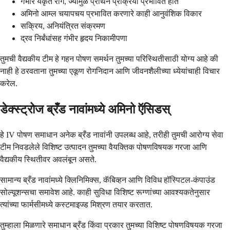
गंभीर यकृत रोग, ज्यामुळे प्रथिने प्रक्रिया प्रभावित होते
अमिनो आम्ल चयापचय प्रभावित करणारे काही आनुवंशिक विकार
सक्रिय, अनियंत्रित संक्रमण
द्रव निर्बंधांसह गंभीर हृदय निकामीपणा
तुमची वैद्यकीय टीम हे गहन पोषण समर्थन तुमच्या परिस्थितीसाठी योग्य आहे की
नाही हे ठरवताना तुमच्या एकूण रोगनिदान आणि जीवनशैलीच्या ध्येयांचाही विचार
करेल.
डेक्स्ट्रोज ब्रँड नावांमध्ये अमिनो ऍसिडस्
हे IV पोषण समाधान अनेक ब्रँड नावांनी उपलब्ध आहे, तरीही तुमची आरोग्य सेवा
टीम निवडलेले विशिष्ट उत्पादन तुमच्या वैयक्तिक पोषणविषयक गरजा आणि
वैद्यकीय स्थितीवर अवलंबून असते.
सामान्य ब्रँड नावांमध्ये क्लिनिमिक्स, कॅबिव्हन आणि विविध हॉस्पिटल-कंपाउंड
सोल्यूशन्सचा समावेश आहे. काही सुविधा विशिष्ट रूग्णांच्या आवश्यकतेनुसार
त्यांच्या फार्मसीमध्ये कस्टमाइज्ड मिश्रण तयार करतात.
तुम्हाला मिळणारे समाधान ब्रँड किंवा प्रकार तुमच्या विशिष्ट पोषणविषयक गरजा