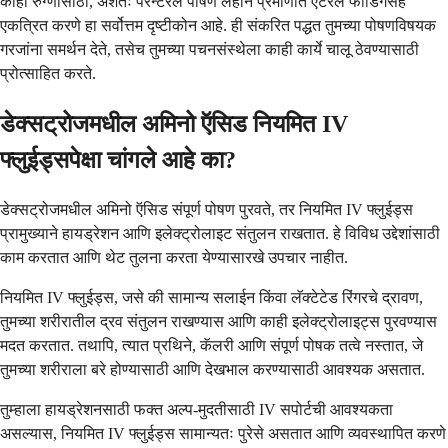
काही रुग्णांसाठी, अंशतः पॅरेन्टेरल पोषण लहान प्रमाणात एंटेरल फीडिंगसह
एकत्रित करणे हा सर्वोत्तम दृष्टीकोन आहे. ही संकरित पद्धत तुमच्या पोषणविषयक
गरजांना समर्थन देते, तसेच तुमच्या पचनसंस्थेला काही कार्ये चालू ठेवण्यासाठी
प्रोत्साहित करते.
डेक्सट्रोजमधील अमिनो ऍसिड नियमित IV
फ्लुईड्सपेक्षा चांगले आहे का?
डेक्सट्रोजमधील अमिनो ऍसिड संपूर्ण पोषण पुरवते, तर नियमित IV फ्लुईड्स
प्रामुख्याने हायड्रेशन आणि इलेक्ट्रोलाइट संतुलन राखतात. हे विविध उद्देशांसाठी
काम करतात आणि थेट तुलना करता येण्यासारखे उपचार नाहीत.
नियमित IV फ्लुईड्स, जसे की सामान्य सलाईन किंवा लॅक्टेटेड रिंगरचे द्रावण,
तुमच्या शरीरातील द्रव संतुलन राखण्यास आणि काही इलेक्ट्रोलाइट्स पुरवण्यास
मदत करतात. तथापि, त्यात प्रथिने, कॅलरी आणि संपूर्ण पोषक तत्वे नस्तात, जे
तुमच्या शरीराला बरे होण्यासाठी आणि देखभाल करण्यासाठी आवश्यक असतात.
तुम्हाला हायड्रेशनसाठी फक्त अल्प-मुदतीसाठी IV सपोर्टची आवश्यकता
असल्यास, नियमित IV फ्लुईड्स सामान्यतः पुरेसे असतात आणि व्यवस्थापित करणे