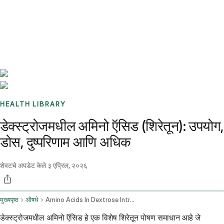
Benchmarks
Stories
FAQ
Sign up / Log in
HEALTH LIBRARY
डेक्स्ट्रोजमधील अमिनो ऍसिड (शिरेतून): उपयोग,
डोस, दुष्परिणाम आणि अधिक
शेवटचे अपडेट केले
३ एप्रिल, २०२६
मुख्यपृष्ठ
औषधे
Amino Acids In Dextrose Intravenous Route
डेक्स्ट्रोजमधील अमिनो ऍसिड हे एक विशेष शिरेतून पोषण समाधान आहे जे