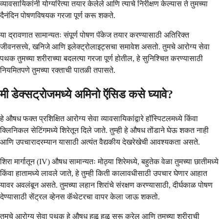
व्यावसायिकांनी योग्यरित्या तयार केलेले आणि त्याचे निरीक्षण केल्यास ते तुमच्या
दैनंदिन पोषणविषयक गरजा पूर्ण करू शकते.
या द्रावणात सामान्यतः संपूर्ण पोषण पॅकेज तयार करण्यासाठी अतिरिक्त
जीवनसत्त्वे, खनिजे आणि इलेक्ट्रोलाइट्सचा समावेश असतो. तुमचे आरोग्य सेवा
पथक तुमच्या शरीराच्या बदलत्या गरजा पूर्ण होतील, हे सुनिश्चित करण्यासाठी
नियमितपणे तुमच्या रक्ताची पातळी तपासते.
मी डेक्सट्रोजमध्ये अमिनो ऍसिड कसे घ्यावे?
हे औषध फक्त प्रशिक्षित आरोग्य सेवा व्यावसायिकांद्वारे हॉस्पिटलमध्ये किंवा
क्लिनिकल सेटिंगमध्ये शिरेतून दिले जाते. तुम्ही हे औषध तोंडाने घेऊ शकत नाही
आणि उपचारादरम्यान यासाठी अत्यंत वैद्यकीय देखरेखेची आवश्यकता असते.
शिरा मार्गातून (IV) औषध सामान्यतः मोठ्या शिरेमध्ये, बहुतेक वेळा तुमच्या छातीमध्ये
किंवा हातामध्ये लावले जाते, हे तुम्ही किती कालावधीसाठी उपचार घेणार आहात
यावर अवलंबून असते. तुमच्या लहान शिरांचे संरक्षण करण्यासाठी, दीर्घकाळ पोषण
देण्यासाठी सेंट्रल व्हेनस कॅथेटरचा वापर केला जाऊ शकतो.
तुमचे आरोग्य सेवा पथक हे औषध हळू हळू सुरू करेल आणि तुमच्या शरीराची