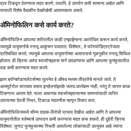
द्रव टिकवून ठेवण्यास मदत करणे. तथापि, हे उपयोग कमी सामान्य आहेत आणि
यासाठी विशेष वैद्यकीय देखरेखेची आवश्यकता असते.
ॲमिनोफिलिन कसे कार्य करते?
ॲमिनोफिलिन आपल्या शरीरातील काही एन्झाईम्सना अवरोधित करून कार्य करते,
ज्यामुळे वायुमार्गाचे स्नायू आकुंचन पावतात. विशेषत:, ते फॉस्फोडिएस्टरेजला
प्रतिबंधित करते, ज्यामुळे आपल्या वायुमार्गाच्या आसपासचे गुळगुळीत स्नायू शिथिल
होतात. ही क्रिया अरुंद श्वासोच्छ्वास मार्ग उघडण्यास आणि आपल्या फुफ्फुसातील
दाह कमी करण्यास मदत करते.
इतर ब्रॉन्कोडायलेटर्सच्या तुलनेत हे औषध मध्यम तीव्रतेचे मानले जाते. ते
अल्ब्युटेरोल सारख्या बचाव इनहेलर्सइतके जलद-कार्यक्षम नाही, परंतु ते जास्त काळ
टिकणारा आराम देते. याला अचानक श्वासोच्छ्वासाच्या समस्यांसाठी त्वरित
उपायाच्या ऐवजी स्थिर, टिकाऊ मदतनीस म्हणून विचार करा.
ॲमिनोफिलिनमध्ये सौम्य दाहक-विरोधी प्रभाव देखील आहेत आणि ते आपल्या
वायुमार्गातील श्लेष्माचे उत्पादन कमी करण्यास मदत करू शकते. ही दुहेरी क्रिया
विशेषत: जुनाट फुफ्फुसाच्या स्थिती असलेल्या लोकांसाठी उपयुक्त आहे ज्यांना