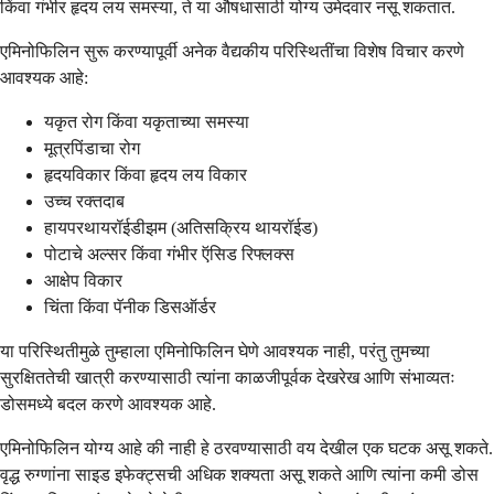
किंवा गंभीर हृदय लय समस्या, ते या औषधासाठी योग्य उमेदवार नसू शकतात.
एमिनोफिलिन सुरू करण्यापूर्वी अनेक वैद्यकीय परिस्थितींचा विशेष विचार करणे
आवश्यक आहे:
यकृत रोग किंवा यकृताच्या समस्या
मूत्रपिंडाचा रोग
हृदयविकार किंवा हृदय लय विकार
उच्च रक्तदाब
हायपरथायरॉईडीझम (अतिसक्रिय थायरॉईड)
पोटाचे अल्सर किंवा गंभीर ऍसिड रिफ्लक्स
आक्षेप विकार
चिंता किंवा पॅनीक डिसऑर्डर
या परिस्थितीमुळे तुम्हाला एमिनोफिलिन घेणे आवश्यक नाही, परंतु तुमच्या
सुरक्षिततेची खात्री करण्यासाठी त्यांना काळजीपूर्वक देखरेख आणि संभाव्यतः
डोसमध्ये बदल करणे आवश्यक आहे.
एमिनोफिलिन योग्य आहे की नाही हे ठरवण्यासाठी वय देखील एक घटक असू शकते.
वृद्ध रुग्णांना साइड इफेक्ट्सची अधिक शक्यता असू शकते आणि त्यांना कमी डोस