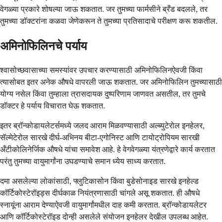
वेगळ्या प्रकारे शोषल्या जाऊ शकतात. जर तुमच्या फार्मसीने ब्रँड बदलले, तर
तुमच्या डॉक्टरांना कळवा जेणेकरून ते तुमच्या प्रतिसादाचे परीक्षण करू शकतील.
अमिनोफिलिनचे पर्याय
श्वासोच्छवासाच्या समस्यांवर उपचार करण्यासाठी अमिनोफिलिनऐवजी किंवा
त्यासोबत इतर अनेक औषधे वापरली जाऊ शकतात. जर अमिनोफिलिन तुमच्यासाठी
योग्य नसेल किंवा तुम्हाला त्रासदायक दुष्परिणाम जाणवत असतील, तर तुमचे
डॉक्टर हे पर्याय विचारात घेऊ शकतात.
इतर ब्रॉन्कोडायलेटर्समध्ये जलद आराम मिळवण्यासाठी अल्ब्युटेरोल इनहेलर,
सॅल्मेटेरोल सारखे दीर्घ-अभिनय बीटा-एगोनिस्ट आणि टायोट्रोपियम सारखी
अँटीकोलिनेर्जिक औषधे यांचा समावेश आहे. हे वेगवेगळ्या यंत्रणेद्वारे कार्य करतात
परंतु तुमच्या वायुमार्गांना उघडण्याचे समान ध्येय साध्य करतात.
दमा असलेल्या लोकांसाठी, फ्लुटिकासोन किंवा बुडेसोनाइड सारखे इनहेल्ड
कॉर्टिकोस्टेरॉइड्स दीर्घकाळ नियंत्रणासाठी चांगले असू शकतात. ही औषधे
स्नायूंना आराम देण्याऐवजी वायुमार्गांमधील दाह कमी करतात. ब्रॉन्कोडायलेटर
आणि कॉर्टिकोस्टेरॉइड दोन्ही असलेले संयोजन इनहेलर देखील उपलब्ध आहेत.