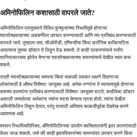
अमिनोफिलिन कशासाठी वापरले जाते?
अमिनोफिलिन प्रामुख्याने विविध फुफ्फुसांच्या स्थितीमुळे होणाऱ्या
श्वासोच्छवासाच्या अडचणींवर उपचार करण्यासाठी आणि त्या प्रतिबंध करण्यासाठी
वापरले जाते. तुम्हाला दमा, सीओपीडी, एम्फिसीमा किंवा क्रॉनिक ब्राँकायटिस
असल्यास तुमचा डॉक्टर ते लिहून देऊ शकतो. ते काही प्रकरणांमध्ये स्लीप
एपनियासारख्या झोपेत येणाऱ्या श्वासोच्छवासाच्या समस्यांमध्ये देखील मदत करू
शकते.
रात्री श्वासोच्छवासाच्या समस्या किंवा सकाळी लवकर लक्षणे दिसणाऱ्या
लोकांसाठी हे औषध विशेषतः उपयुक्त आहे. अनेक रुग्णांना ते व्यायामामुळे होणाऱ्या
दमाच्या हल्ल्यांना प्रतिबंध करण्यासाठी विशेषतः उपयुक्त वाटते. काहीवेळा डॉक्टर
अकाली जन्मलेल्या अर्भकांना ज्यांना श्वास घेण्यास त्रास होतो, त्यांना देखील
अमिनोफिलिन लिहून देतात, परंतु यासाठी अतिशय काळजीपूर्वक देखरेख करणे
आवश्यक आहे.
श्वसन स्थितींव्यतिरिक्त, ॲमिनोफिलिनचा उपयोग क्वचितप्रसंगी इतर कारणांसाठी
केला जाऊ शकतो, जसे की काही हृदयविकारांच्या समस्यांवर उपचार करणे किंवा