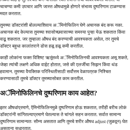
चाचण्या कमी उपचार आणि जास्त औषधामुळे होणारे संभाव्य दुष्परिणाम टाळण्यास
मदत करतात.
तुमच्या डॉक्टरांशी बोलल्याशिवाय अॅमिनोफिलिन घेणे अचानक बंद करू नका.
अचानक बंद केल्यास तुमच्या श्वासोच्छवासाच्या समस्या पुन्हा येऊ शकतात किंवा
वाढू शकतात. जर तुम्हाला औषध बंद करण्याची आवश्यकता असेल, तर तुमचे
डॉक्टर बहुधा कालांतराने डोस हळू हळू कमी करतील.
काही लोकांना फक्त विशिष्ट ऋतूंमध्ये अॅमिनोफिलिनची आवश्यकता असू शकते,
जेव्हा त्यांची लक्षणे अधिक वाईट होतात, जसे की एलर्जीचा सिझन किंवा थंड
हवामान. तुमच्या वैयक्तिक परिस्थितीसाठी सर्वोत्तम वेळापत्रक निश्चित
करण्यासाठी तुमचे डॉक्टर तुमच्यासोबत काम करतील.
अॅमिनोफिलिनचे दुष्परिणाम काय आहेत?
इतर औषधांप्रमाणे, ऍमिनोफिलिनमुळे दुष्परिणाम होऊ शकतात, तरीही बरीच लोकं
डॉक्टरांनी सांगितल्याप्रमाणे घेतल्यास ते चांगले सहन करतात. सर्वात सामान्य
दुष्परिणाम सामान्यतः सौम्य असतात आणि तुमचे शरीर औषध adjust (जुळवून) घेत
असताना सुधारतात.