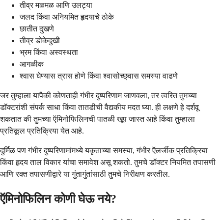
तीव्र मळमळ आणि उलट्या
जलद किंवा अनियमित हृदयाचे ठोके
छातीत दुखणे
तीव्र डोकेदुखी
भ्रम किंवा अस्वस्थता
आगळीक
श्वास घेण्यास त्रास होणे किंवा श्वासोच्छ्वास समस्या वाढणे
जर तुम्हाला यापैकी कोणताही गंभीर दुष्परिणाम जाणवला, तर त्वरित तुमच्या
डॉक्टरांशी संपर्क साधा किंवा तातडीची वैद्यकीय मदत घ्या. ही लक्षणे हे दर्शवू
शकतात की तुमच्या ऍमिनोफिलिनची पातळी खूप जास्त आहे किंवा तुम्हाला
प्रतिकूल प्रतिक्रिया येत आहे.
दुर्मिळ पण गंभीर दुष्परिणामांमध्ये यकृताच्या समस्या, गंभीर ऍलर्जीक प्रतिक्रिया
किंवा हृदय ताल विकार यांचा समावेश असू शकतो. तुमचे डॉक्टर नियमित तपासणी
आणि रक्त तपासणीद्वारे या गुंतागुंतांसाठी तुमचे निरीक्षण करतील.
ऍमिनोफिलिन कोणी घेऊ नये?