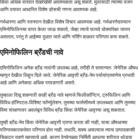
किंवा अधिक वारंवार देखरेखेची आवश्यकता असू शकते. मुलांसाठी त्यांच्या वजन
आणि वयावर आधारित विशेष डोसची गणना आवश्यक आहे.
गर्भधारणा आणि स्तनपान देखील विशेष विचार आवश्यक आहे. गर्भधारणेदरम्यान
एमिनोफिलिनचा वापर केला जाऊ शकतो, जेव्हा त्याचे फायदे धोक्यांपेक्षा जास्त
असतात, परंतु ते आईच्या दुधात जाते आणि नर्सिंग बाळवर परिणाम करू शकते.
एमिनोफिलिन ब्रँडची नावे
एमिनोफिलिन अनेक ब्रँड नावांनी उपलब्ध आहे, तरीही ते सामान्यतः जेनेरिक औषध
म्हणून देखील लिहून दिले जाते. जेनेरिक आवृत्ती ब्रँड-नेम पर्यायांप्रमाणेच प्रभावी
आहे आणि अनेकदा अधिक परवडणारी असते.
तुम्हाला दिसू शकणारी काही ब्रँड नावे म्हणजे फिलीकॉन्टिन, ट्रुफिलिन आणि
विविध हॉस्पिटल-विशिष्ट फॉर्म्युलेशन. तुमच्या फार्मसीमध्ये उपलब्धता आणि तुमच्या
विमा संरक्षणावर अवलंबून विविध ब्रँड किंवा जेनेरिक आवृत्त्या असू शकतात.
तुम्ही ब्रँड-नेम किंवा जेनेरिक आवृत्ती प्राप्त करता की नाही, याचा औषधाच्या
परिणामकारकतेवर परिणाम होत नाही. तथापि, शक्य असल्यास त्याच उत्पादकाशी
चिकटून राहणे महत्त्वाचे आहे, कारण वेगवेगळ्या निर्मिती आपल्या शरीरात थोड्या