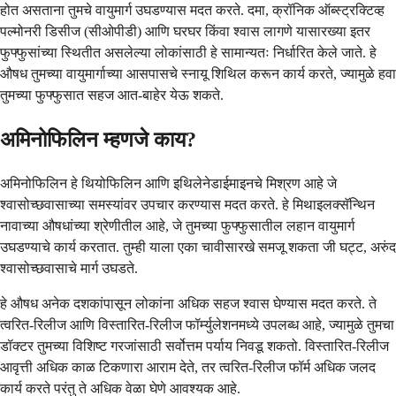
होत असताना तुमचे वायुमार्ग उघडण्यास मदत करते. दमा, क्रॉनिक ऑब्स्ट्रक्टिव्ह
पल्मोनरी डिसीज (सीओपीडी) आणि घरघर किंवा श्वास लागणे यासारख्या इतर
फुफ्फुसांच्या स्थितीत असलेल्या लोकांसाठी हे सामान्यतः निर्धारित केले जाते. हे
औषध तुमच्या वायुमार्गाच्या आसपासचे स्नायू शिथिल करून कार्य करते, ज्यामुळे हवा
तुमच्या फुफ्फुसात सहज आत-बाहेर येऊ शकते.
अमिनोफिलिन म्हणजे काय?
अमिनोफिलिन हे थियोफिलिन आणि इथिलेनेडाईमाइनचे मिश्रण आहे जे
श्वासोच्छवासाच्या समस्यांवर उपचार करण्यास मदत करते. हे मिथाइलक्सॅन्थिन
नावाच्या औषधांच्या श्रेणीतील आहे, जे तुमच्या फुफ्फुसातील लहान वायुमार्ग
उघडण्याचे कार्य करतात. तुम्ही याला एका चावीसारखे समजू शकता जी घट्ट, अरुंद
श्वासोच्छवासाचे मार्ग उघडते.
हे औषध अनेक दशकांपासून लोकांना अधिक सहज श्वास घेण्यास मदत करते. ते
त्वरित-रिलीज आणि विस्तारित-रिलीज फॉर्म्युलेशनमध्ये उपलब्ध आहे, ज्यामुळे तुमचा
डॉक्टर तुमच्या विशिष्ट गरजांसाठी सर्वोत्तम पर्याय निवडू शकतो. विस्तारित-रिलीज
आवृत्ती अधिक काळ टिकणारा आराम देते, तर त्वरित-रिलीज फॉर्म अधिक जलद
कार्य करते परंतु ते अधिक वेळा घेणे आवश्यक आहे.