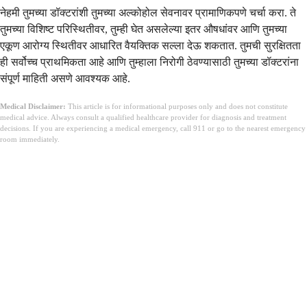
नेहमी तुमच्या डॉक्टरांशी तुमच्या अल्कोहोल सेवनावर प्रामाणिकपणे चर्चा करा. ते
तुमच्या विशिष्ट परिस्थितीवर, तुम्ही घेत असलेल्या इतर औषधांवर आणि तुमच्या
एकूण आरोग्य स्थितीवर आधारित वैयक्तिक सल्ला देऊ शकतात. तुमची सुरक्षितता
ही सर्वोच्च प्राथमिकता आहे आणि तुम्हाला निरोगी ठेवण्यासाठी तुमच्या डॉक्टरांना
संपूर्ण माहिती असणे आवश्यक आहे.
Medical Disclaimer:
This article is for informational purposes only and does not constitute
medical advice. Always consult a qualified healthcare provider for diagnosis and treatment
decisions. If you are experiencing a medical emergency, call 911 or go to the nearest emergency
room immediately.