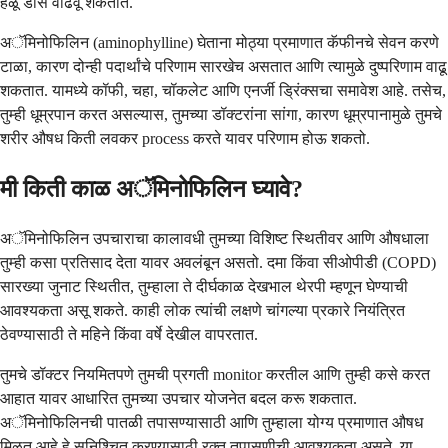
हळू डोस वाढवू शकतात.
अॅमिनोफिलिन (aminophylline) घेताना मोठ्या प्रमाणात कॅफीनचे सेवन करणे
टाळा, कारण दोन्ही पदार्थांचे परिणाम सारखेच असतात आणि त्यामुळे दुष्परिणाम वाढू
शकतात. यामध्ये कॉफी, चहा, चॉकलेट आणि एनर्जी ड्रिंक्सचा समावेश आहे. तसेच,
तुम्ही धूम्रपान करत असल्यास, तुमच्या डॉक्टरांना सांगा, कारण धूम्रपानामुळे तुमचे
शरीर औषध किती लवकर process करते यावर परिणाम होऊ शकतो.
मी किती काळ अॅमिनोफिलिन घ्यावे?
अॅमिनोफिलिन उपचाराचा कालावधी तुमच्या विशिष्ट स्थितीवर आणि औषधाला
तुम्ही कसा प्रतिसाद देता यावर अवलंबून असतो. दमा किंवा सीओपीडी (COPD)
सारख्या जुनाट स्थितीत, तुम्हाला ते दीर्घकाळ देखभाल थेरपी म्हणून घेण्याची
आवश्यकता असू शकते. काही लोक त्यांची लक्षणे चांगल्या प्रकारे नियंत्रित
ठेवण्यासाठी ते महिने किंवा वर्षे देखील वापरतात.
तुमचे डॉक्टर नियमितपणे तुमची प्रगती monitor करतील आणि तुम्ही कसे करत
आहात यावर आधारित तुमच्या उपचार योजनेत बदल करू शकतात.
अॅमिनोफिलिनची पातळी तपासण्यासाठी आणि तुम्हाला योग्य प्रमाणात औषध
मिळत आहे हे सुनिश्चित करण्यासाठी रक्त तपासणीची आवश्यकता असते. या