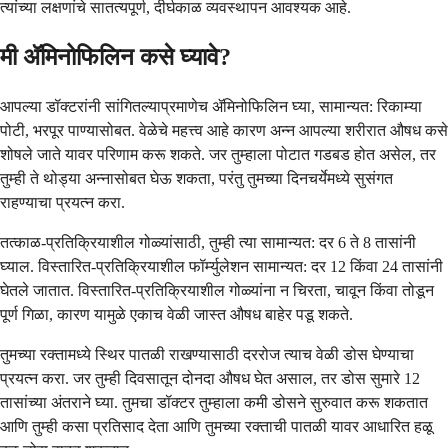
त्यांच्या लक्षणांचे सातत्यपूर्ण, दीर्घकाळ व्यवस्थापन आवश्यक आहे.
मी ॲमिनोफिलिन कसे घ्यावे?
आपल्या डॉक्टरांनी सांगितल्याप्रमाणेच ॲमिनोफिलिन घ्या, सामान्यत: रिकाम्या
पोटी, भरपूर पाण्यासोबत. वेळेचे महत्त्व आहे कारण अन्न आपल्या शरीरात औषध कसे
शोषले जाते यावर परिणाम करू शकते. जर तुम्हाला पोटात गडबड होत असेल, तर
तुम्ही ते थोड्या अन्नासोबत घेऊ शकता, परंतु तुमच्या दिनचर्येमध्ये सुसंगत
राहण्याचा प्रयत्न करा.
तत्काळ-प्रतिक्रियाशील गोळ्यांसाठी, तुम्ही त्या सामान्यत: दर 6 ते 8 तासांनी
घ्याल. विस्तारित-प्रतिक्रियाशील फॉर्म्युलेशन सामान्यत: दर 12 किंवा 24 तासांनी
घेतले जातात. विस्तारित-प्रतिक्रियाशील गोळ्यांना न चिरता, चावून किंवा तोडून
पूर्ण गिळा, कारण यामुळे एकाच वेळी जास्त औषध बाहेर पडू शकते.
तुमच्या रक्तामध्ये स्थिर पातळी राखण्यासाठी दररोज त्याच वेळी डोस घेण्याचा
प्रयत्न करा. जर तुम्ही दिवसातून दोनदा औषध घेत असाल, तर डोस सुमारे 12
तासांच्या अंतराने घ्या. तुमचा डॉक्टर तुम्हाला कमी डोसने सुरुवात करू शकतात
आणि तुम्ही कसा प्रतिसाद देता आणि तुमच्या रक्ताची पातळी यावर आधारित हळू