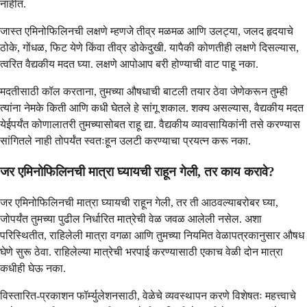
नाहीत.
जास्त एमिनोफिलिनची लक्षणे म्हणजे तीव्र मळमळ आणि उलट्या, जलद हृदयाचे
ठोके, गोंधळ, फिट येणे किंवा तीव्र डोकेदुखी. यापैकी कोणतीही लक्षणे दिसल्यास,
त्वरित वैद्यकीय मदत घ्या. लक्षणे आपोआप बरी होण्याची वाट पाहू नका.
मदतीसाठी कॉल करताना, तुमच्या औषधाची बाटली तयार ठेवा जेणेकरून तुम्ही
त्यांना नेमके किती आणि कधी घेतले हे सांगू शकाल. शक्य असल्यास, वैद्यकीय मदत
येईपर्यंत कोणालातरी तुमच्यासोबत राहू द्या. वैद्यकीय व्यावसायिकांनी तसे करण्यास
सांगितले नाही तोपर्यंत स्वतःहून उलटी करण्याचा प्रयत्न करू नका.
जर एमिनोफिलिनची मात्रा घ्यायची राहून गेली, तर काय करावे?
जर एमिनोफिलिनची मात्रा घ्यायची राहून गेली, तर ती आठवल्याबरोबर घ्या,
जोपर्यंत तुमच्या पुढील निर्धारित मात्रेची वेळ जवळ आलेली नसेल. अशा
परिस्थितीत, राहिलेली मात्रा वगळा आणि तुमच्या नियमित वेळापत्रकानुसार औषध
घेणे सुरू ठेवा. राहिलेल्या मात्रेची भरपाई करण्यासाठी एकाच वेळी दोन मात्रा
कधीही घेऊ नका.
विस्तारित-प्रकाशन फॉर्म्युलेशनसाठी, वेळेचे व्यवस्थापन करणे विशेषतः महत्त्वाचे