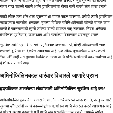
सातत्याने आणि अंदाजित पद्धतीने शोषले जाऊ शकते. यामुळे तुमच्या डॉक्टरांना
योग्य रक्त पातळी गाठणे आणि दुष्परिणामांचा धोका कमी करणे सोपे होऊ शकते.
काही लोक एका औषधाला दुसऱ्यापेक्षा चांगले सहन करतात, तरीही त्याचे दुष्परिणाम
जवळजवळ सारखेच असतात. तुमच्या विशिष्ट परिस्थितीसाठी कोणते चांगले काम
करते हे पाहण्यासाठी तुमचे डॉक्टर दोन्ही वापरून पाहू शकतात. निवड अनेकदा
वैयक्तिक प्रतिसाद, उपलब्धता आणि खर्चाच्या विचारांवर अवलंबून असते.
सुरक्षित आणि प्रभावी पातळी सुनिश्चित करण्यासाठी, दोन्ही औषधांसाठी रक्त
तपासणीद्वारे समान देखरेख आवश्यक आहे. एक औषध दुसर्‍यापेक्षा आवश्यकपणे
“चांगले” नाही - ते तुमच्या वैयक्तिक गरजा आणि परिस्थितीसाठी काय सर्वोत्तम आहे
हे शोधण्यासारखे आहे.
अमिनोफिलिनबद्दल वारंवार विचारले जाणारे प्रश्न
हृदयविकार असलेल्या लोकांसाठी अमिनोफिलिन सुरक्षित आहे का?
अमिनोफिलिन हृदयविकार असलेल्या लोकांमध्ये वापरले जाऊ शकते, परंतु त्यासाठी
तुमच्या डॉक्टरांनी त्याचे काळजीपूर्वक मूल्यांकन आणि देखरेख करणे आवश्यक आहे.
हे औषध तुमच्या हृदयाची गती आणि लय प्रभावित करू शकते, त्यामुळे ज्यांना