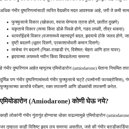
अधिक गंभीर दुष्परिणामांसाठी त्वरित वैद्यकीय मदत आवश्यक आहे, जरी ते कमी सामान
फुफ्फुसाचे विकार (खोकला, श्वास घेण्यास त्रास होणे, छातीत दुखणे)
यकृताचे विकार (त्वचा किंवा डोळे पिवळे होणे, गडद लघवी, तीव्र थकवा)
थायरॉईडचे विकार (वजनामध्ये महत्त्वपूर्ण बदल, हृदयाचे ठोके जलद होणे, जा
दृष्टी बदलणे (धूसर दिसणे, प्रकाशाभोवती कमान दिसणे)
त्वचेचा रंग बदलणे (निळा-राखाडी रंग, विशेषत: चेहरा आणि हात यावर)
हृदयाच्या लयमध्ये नवीन किंवा बिघडलेल्या समस्या
हे गंभीर दुष्परिणाम आहेत म्हणूनच एमियोडारोन (amiodarone) घेताना नियमित त
दुर्मिळ पण गंभीर दुष्परिणामांमध्ये गंभीर फुफ्फुसाचे चट्टे (पल्मोनरी फायब्र
फुफ्फुसाच्या कार्याचे परीक्षण, रक्त तपासणी आणि डोळ्यांची तपासणी करेल.
एमियोडारोन (Amiodarone) कोणी घेऊ नये?
काही लोकांनी गंभीर गुंतागुंत होण्याचा धोका वाढल्यामुळे एमियोडारोन (amiodarone
जर तुम्हाला काही विशिष्ट हृदय लय समस्या असतील, जसे की गंभीर ब्राडीकार्डि