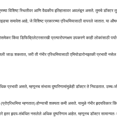
ा विशिष्ट स्थितीवर आणि वैद्यकीय इतिहासावर अवलंबून असते. तुमचे डॉक्टर तुमच
इडचा समावेश आहे, जे विशिष्ट प्रकारच्या एरिथमियासाठी वापरले जातात. या औषध
ा पेसमेकर किंवा डिफिब्रिलेटरसारखी प्रत्यारोपणक्षम उपकरणे काही लोकांसाठी पर
ी जाऊ शकतात, जरी ती गंभीर एरिथमियासाठी एमियोडारोनइतकी प्रभावी नसेल तरी. त
िक प्रभावी असते, म्हणूनच संभाव्य दुष्परिणामांमुळेही डॉक्टर ते निवडतात. उच्च
रोएरिथमिया म्हणतात) होण्याची शक्यता कमी असते. यामुळे गंभीर हृदयविकार किंव
े इतर हृदय-संबंधित नसलेले अधिक दुष्परिणाम आहेत. म्हणूनच डॉक्टर सामान्यतः 