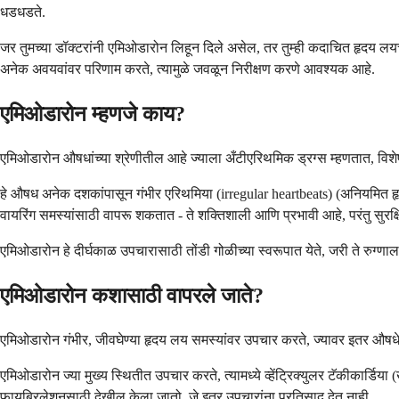
धडधडते.
जर तुमच्या डॉक्टरांनी एमिओडारोन लिहून दिले असेल, तर तुम्ही कदाचित हृदय ल
अनेक अवयवांवर परिणाम करते, त्यामुळे जवळून निरीक्षण करणे आवश्यक आहे.
एमिओडारोन म्हणजे काय?
एमिओडारोन औषधांच्या श्रेणीतील आहे ज्याला अँटीएरिथमिक ड्रग्स म्हणतात, विशे
हे औषध अनेक दशकांपासून गंभीर एरिथमिया (irregular heartbeats) (अनियमित हृ
वायरिंग समस्यांसाठी वापरू शकतात - ते शक्तिशाली आणि प्रभावी आहे, परंतु सुरक्
एमिओडारोन हे दीर्घकाळ उपचारासाठी तोंडी गोळीच्या स्वरूपात येते, जरी ते रुग्
एमिओडारोन कशासाठी वापरले जाते?
एमिओडारोन गंभीर, जीवघेण्या हृदय लय समस्यांवर उपचार करते, ज्यावर इतर औषधे प्रभ
एमिओडारोन ज्या मुख्य स्थितीत उपचार करते, त्यामध्ये व्हेंट्रिक्युलर टॅकीकार्डि
फायब्रिलेशनसाठी देखील केला जातो, जे इतर उपचारांना प्रतिसाद देत नाही.