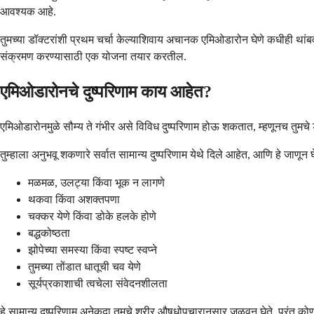
आवश्यक आहे.
तुमच्या डॉक्टरांशी प्रथम चर्चा केल्याशिवाय अचानक एमिओडारोन घेणे कधीही थां
संक्रमण करण्यासाठी एक योजना तयार करतील.
एमिओडारोनचे दुष्परिणाम काय आहेत?
एमिओडारोनमुळे सौम्य ते गंभीर असे विविध दुष्परिणाम होऊ शकतात, म्हणूनच तुम
तुम्हाला अनुभवू शकणारे सर्वात सामान्य दुष्परिणाम येथे दिले आहेत, आणि हे जाण
मळमळ, उलट्या किंवा भूक न लागणे
थकवा किंवा अशक्तपणा
चक्कर येणे किंवा डोके हलके होणे
बद्धकोष्ठता
झोपेच्या समस्या किंवा स्पष्ट स्वप्ने
तुमच्या तोंडात धातूची चव येणे
सूर्यप्रकाशाची त्वचेला संवेदनशीलता
हे सामान्य दुष्परिणाम अनेकदा तुमचे शरीर औषधोपचारानुसार जुळवून घेते, परंतु को