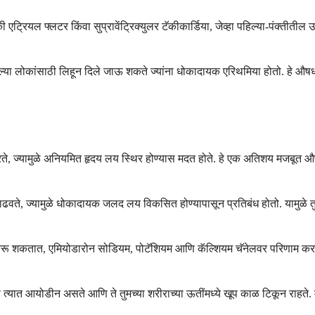
एट्रियल फ्लटर किंवा सुप्रावेंट्रिक्युलर टॅकीकार्डिया, जेव्हा पहिल्या-पंक्ती
 लोकांसाठी लिहून दिले जाऊ शकते ज्यांना धोकादायक एरिथमिया होतो. हे औषध देण्
य करते, ज्यामुळे अनियमित हृदय लय स्थिर होण्यास मदत होते. हे एक अतिशय मजबूत
ेळ वाढवते, ज्यामुळे धोकादायक जलद लय विकसित होण्यापासून प्रतिबंध होतो. यामुळे
 करू शकतात, एमियोडारोन सोडियम, पोटॅशियम आणि कॅल्शियम चॅनेलवर परिणाम करते. 
यात आयोडीन असते आणि ते तुमच्या शरीराच्या ऊतींमध्ये खूप काळ टिकून राहते. म