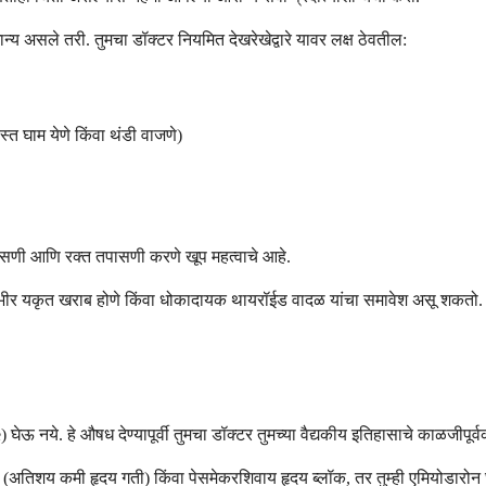
्य असले तरी. तुमचा डॉक्टर नियमित देखरेखेद्वारे यावर लक्ष ठेवतील:
स्त घाम येणे किंवा थंडी वाजणे)
पासणी आणि रक्त तपासणी करणे खूप महत्वाचे आहे.
ोसिस), गंभीर यकृत खराब होणे किंवा धोकादायक थायरॉईड वादळ यांचा समावेश असू श
) घेऊ नये. हे औषध देण्यापूर्वी तुमचा डॉक्टर तुमच्या वैद्यकीय इतिहासाचे काळजीपू
या (अतिशय कमी हृदय गती) किंवा पेसमेकरशिवाय हृदय ब्लॉक, तर तुम्ही एमियोडार