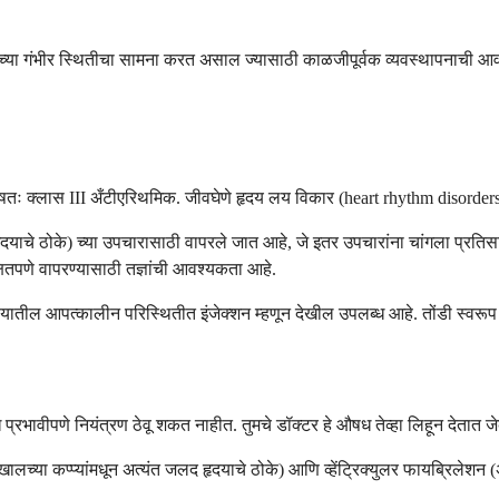
यच्या गंभीर स्थितीचा सामना करत असाल ज्यासाठी काळजीपूर्वक व्यवस्थापनाची आव
षतः क्लास III अँटीएरिथमिक. जीवघेणे हृदय लय विकार (heart rhythm disorders)
दयाचे ठोके) च्या उपचारासाठी वापरले जात आहे, जे इतर उपचारांना चांगला प्रत
षितपणे वापरण्यासाठी तज्ञांची आवश्यकता आहे.
णालयातील आपत्कालीन परिस्थितीत इंजेक्शन म्हणून देखील उपलब्ध आहे. तोंडी स्वरू
ावीपणे नियंत्रण ठेवू शकत नाहीत. तुमचे डॉक्टर हे औषध तेव्हा लिहून देतात जेव्हा
या (खालच्या कप्प्यांमधून अत्यंत जलद हृदयाचे ठोके) आणि व्हेंट्रिक्युलर फायब्रिल