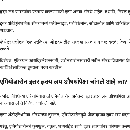
हृदय लय समस्यांवर उपचार करण्यासाठी इतर अनेक औषधे आहेत, तथापि, निवड तुमच्य
इतर अँटीएरिथमिक औषधांमध्ये फ्लेकेनाइड, प्रोपेफेनोन, सोटालोल आणि डोफेटिला
शकतात.
कॅथेटर एब्लेशन (एक प्रक्रिया जी हृदयातील समस्याग्रस्त भाग नष्ट करते) किंव
शकते.
विशेषतः एट्रियल फायब्रिलेशनसाठी, ड्रोनेडारोनसारखी नवीन औषधे विचारात घेतल
कार्डिओलॉजिस्ट तुम्हाला मदत करतील.
एमियोडारोन इतर हृदय लय औषधांपेक्षा चांगले आहे का?
गंभीर, जीवघेण्या एरिथमियासाठी एमियोडारोन अनेकदा इतर हृदय लय औषधांपेक्षा अध
करण्यासाठी ते विशेषतः चांगले आहे.
इतर अँटीएरिथमिक औषधांच्या तुलनेत, एमियोडारोनमुळे धोकादायक हृदय लय बदल (प्
परंतु, एमियोडारोनचे फुफ्फुस, यकृत, थायरॉईड आणि इतर अवयवांवर परिणाम करणार