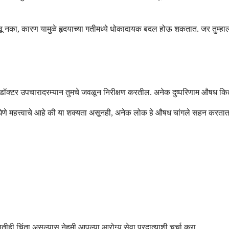
बवू नका, कारण यामुळे हृदयाच्या गतीमध्ये धोकादायक बदल होऊ शकतात. जर तुम्हा
चे डॉक्टर उपचारादरम्यान तुमचे जवळून निरीक्षण करतील. अनेक दुष्परिणाम औषध क
ून घेणे महत्त्वाचे आहे की या शक्यता असूनही, अनेक लोक हे औषध चांगले सहन करतात
णतीही चिंता असल्यास नेहमी आपल्या आरोग्य सेवा प्रदात्याशी चर्चा करा.