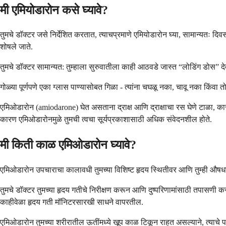
मी एमियोडारोन कसे घ्यावे?
तुमचे डॉक्टर जसे निर्देशित करतात, त्याचप्रमाणे एमियोडारोन घ्या, सामान्यतः दि
शोषले जाते.
तुमचे डॉक्टर सामान्यत: तुम्हाला सुरुवातीला काही आठवडे जास्त “लोडिंग डोस”
गोळ्या पूर्णपणे एका ग्लास पाण्यासोबत गिळा - त्यांना चघळू नका, चावू नका किंवा 
एमिओडारोन (amiodarone) घेत असताना द्राक्ष आणि द्राक्षाचा रस घेणे टाळा, 
कारण एमिओडारोनमुळे तुमची त्वचा सूर्यप्रकाशासाठी अधिक संवेदनशील होते.
मी किती काळ एमिओडारोन घ्यावे?
एमिओडारोन उपचाराचा कालावधी तुमच्या विशिष्ट हृदय स्थितीवर आणि तुम्ही औषधाल
तुमचे डॉक्टर तुमच्या हृदय गतीचे निरीक्षण करून आणि दुष्परिणामांसाठी तपासणी
काहीवेळा हृदय गती मॉनिटरसारखी साधने वापरतील.
एमिओडारोन तुमच्या शरीरातील ऊतींमध्ये खूप काळ टिकून राहत असल्याने, त्याचे पर