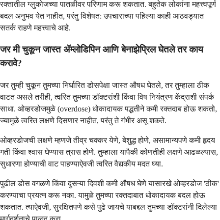
रक्तातील ग्लुकोजच्या पातळीवर परिणाम करू शकतात. बहुतेक लोकांना महत्त्वपूर्ण
बदल अनुभव येत नाहीत, परंतु विशेषत: उपचाराच्या पहिल्या काही आठवड्यात
सतर्क राहणे महत्त्वाचे आहे.
जर मी चुकून जास्त ॲम्लोडिपिन आणि बेनाझेप्रिल घेतले तर काय
करावे?
जर तुम्ही चुकून तुमच्या निर्धारित डोसपेक्षा जास्त औषध घेतले, तर तुम्हाला ठीक
वाटत असले तरीही, त्वरित तुमच्या डॉक्टरांशी किंवा विष नियंत्रण केंद्राशी संपर्क
साधा. ओव्हरडोजमुळे (overdose) धोकादायक पद्धतीने कमी रक्तदाब होऊ शकतो,
ज्यामुळे त्वरित लक्षणे दिसणार नाहीत, परंतु ते गंभीर असू शकते.
ओव्हरडोजची लक्षणे म्हणजे तीव्र चक्कर येणे, बेशुद्ध होणे, असामान्यपणे कमी हृदय
गती किंवा श्वास घेण्यास त्रास होणे. तुम्हाला यापैकी कोणतीही लक्षणे आढळल्यास,
सुधारणा होण्याची वाट पाहण्याऐवजी त्वरित वैद्यकीय मदत घ्या.
पुढील डोस वगळणे किंवा दुसऱ्या दिवशी कमी औषध घेणे यासारखे ओव्हरडोज 'ठीक'
करण्याचा प्रयत्न करू नका. यामुळे तुमच्या रक्तदाबात धोकादायक बदल होऊ
शकतात. त्याऐवजी, सुरक्षितपणे कसे पुढे जायचे याबद्दल तुमच्या डॉक्टरांनी दिलेल्या
मार्गदर्शनाचे पालन करा.