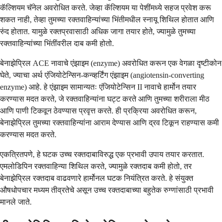
कॅल्शियम चॅनेल अवरोधित करते. जेव्हा कॅल्शियम या पेशींमध्ये सहज प्रवेश करू
शकत नाही, तेव्हा तुमच्या रक्तवाहिन्यांच्या भिंतीमधील स्नायू शिथिल होतात आणि
रुंद होतात. यामुळे रक्तप्रवासाठी अधिक जागा तयार होते, ज्यामुळे तुमच्या
रक्तवाहिन्यांच्या भिंतींवरील दाब कमी होतो.
बेनाझेप्रिल ACE नावाचे एंझाइम (enzyme) अवरोधित करून एक वेगळा दृष्टीकोन
घेते, ज्याचा अर्थ एंजियोटेन्सिन-कन्व्हर्टिंग एंझाइम (angiotensin-converting
enzyme) आहे. हे एंझाइम सामान्यतः एंजियोटेन्सिन II नावाचे हार्मोन तयार
करण्यास मदत करते, जे रक्तवाहिन्यांना घट्ट करते आणि तुमच्या शरीराला मीठ
आणि पाणी टिकवून ठेवण्यास प्रवृत्त करते. ही प्रक्रिया अवरोधित करून,
बेनाझेप्रिल तुमच्या रक्तवाहिन्यांना आराम देण्यास आणि द्रव टिकून राहण्यास कमी
करण्यास मदत करते.
एकत्रितपणे, हे घटक उच्च रक्तदाबाविरुद्ध एक प्रभावी उपाय तयार करतात.
एमलोडिपिन रक्तवाहिन्या शिथिल करते, ज्यामुळे रक्तदाब कमी होतो, तर
बेनाझेप्रिल रक्तदाब वाढवणारे हार्मोनल घटक नियंत्रित करते. हे संयुक्त
औषधोपचार मध्यम तीव्रतेचे असून उच्च रक्तदाबाच्या बहुतेक रुग्णांसाठी प्रभावी
मानले जाते.