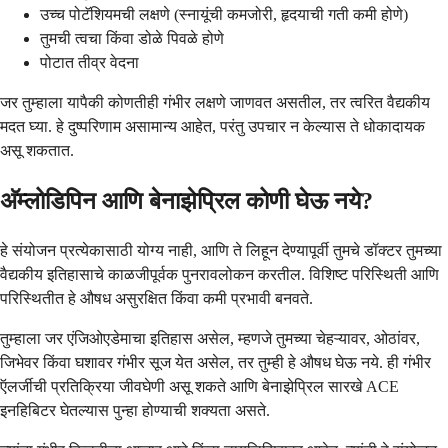
उच्च पोटॅशियमची लक्षणे (स्नायूंची कमजोरी, हृदयाची गती कमी होणे)
तुमची त्वचा किंवा डोळे पिवळे होणे
पोटात तीव्र वेदना
जर तुम्हाला यापैकी कोणतीही गंभीर लक्षणे जाणवत असतील, तर त्वरित वैद्यकीय
मदत घ्या. हे दुष्परिणाम असामान्य आहेत, परंतु उपचार न केल्यास ते धोकादायक
असू शकतात.
अ‍ॅम्लोडिपिन आणि बेनाझेप्रिल कोणी घेऊ नये?
हे संयोजन प्रत्येकासाठी योग्य नाही, आणि ते लिहून देण्यापूर्वी तुमचे डॉक्टर तुमच्या
वैद्यकीय इतिहासाचे काळजीपूर्वक पुनरावलोकन करतील. विशिष्ट परिस्थिती आणि
परिस्थितीत हे औषध असुरक्षित किंवा कमी प्रभावी बनवते.
तुम्हाला जर एंजिओएडेमाचा इतिहास असेल, म्हणजे तुमच्या चेहऱ्यावर, ओठांवर,
जिभेवर किंवा घशावर गंभीर सूज येत असेल, तर तुम्ही हे औषध घेऊ नये. ही गंभीर
ऍलर्जीची प्रतिक्रिया जीवघेणी असू शकते आणि बेनाझेप्रिल सारखे ACE
इनहिबिटर घेतल्यास पुन्हा होण्याची शक्यता असते.