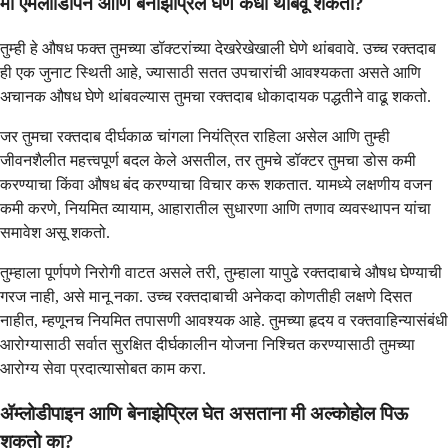
मी एमलोडिपिन आणि बेनाझेप्रिल घेणे कधी थांबवू शकतो?
तुम्ही हे औषध फक्त तुमच्या डॉक्टरांच्या देखरेखेखाली घेणे थांबवावे. उच्च रक्तदाब
ही एक जुनाट स्थिती आहे, ज्यासाठी सतत उपचारांची आवश्यकता असते आणि
अचानक औषध घेणे थांबवल्यास तुमचा रक्तदाब धोकादायक पद्धतीने वाढू शकतो.
जर तुमचा रक्तदाब दीर्घकाळ चांगला नियंत्रित राहिला असेल आणि तुम्ही
जीवनशैलीत महत्त्वपूर्ण बदल केले असतील, तर तुमचे डॉक्टर तुमचा डोस कमी
करण्याचा किंवा औषध बंद करण्याचा विचार करू शकतात. यामध्ये लक्षणीय वजन
कमी करणे, नियमित व्यायाम, आहारातील सुधारणा आणि तणाव व्यवस्थापन यांचा
समावेश असू शकतो.
तुम्हाला पूर्णपणे निरोगी वाटत असले तरी, तुम्हाला यापुढे रक्तदाबाचे औषध घेण्याची
गरज नाही, असे मानू नका. उच्च रक्तदाबाची अनेकदा कोणतीही लक्षणे दिसत
नाहीत, म्हणूनच नियमित तपासणी आवश्यक आहे. तुमच्या हृदय व रक्तवाहिन्यासंबंधी
आरोग्यासाठी सर्वात सुरक्षित दीर्घकालीन योजना निश्चित करण्यासाठी तुमच्या
आरोग्य सेवा प्रदात्यासोबत काम करा.
ॲम्लोडीपाइन आणि बेनाझेप्रिल घेत असताना मी अल्कोहोल पिऊ
शकतो का?