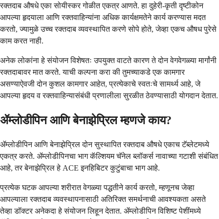
रक्तदाब औषधे एका सोयीस्कर गोळीत एकत्र आणते. हा दुहेरी-कृती दृष्टीकोन
आपल्या हृदयाला आणि रक्तवाहिन्यांना अधिक कार्यक्षमतेने कार्य करण्यास मदत
करतो, ज्यामुळे उच्च रक्तदाब व्यवस्थापित करणे सोपे होते, जेव्हा एकच औषध पुरेसे
काम करत नाही.
अनेक लोकांना हे संयोजन विशेषतः उपयुक्त वाटते कारण ते दोन वेगवेगळ्या मार्गांनी
रक्तदाबावर मात करते. याची कल्पना करा की तुमच्याकडे एक कामगार
असण्याऐवजी दोन कुशल कामगार आहेत, प्रत्येकाचे स्वतःचे सामर्थ्य आहे, जे
आपल्या हृदय व रक्तवाहिन्यासंबंधी प्रणालीला सुरळीत ठेवण्यासाठी योगदान देतात.
ॲम्लोडीपिन आणि बेनाझेप्रिल म्हणजे काय?
ॲम्लोडीपिन आणि बेनाझेप्रिल दोन सुस्थापित रक्तदाब औषधे एकाच टॅब्लेटमध्ये
एकत्र करते. ॲम्लोडीपिनचा भाग कॅल्शियम चॅनेल ब्लॉकर्स नावाच्या गटाशी संबंधित
आहे, तर बेनाझेप्रिल हे ACE इनहिबिटर कुटुंबाचा भाग आहे.
प्रत्येक घटक आपल्या शरीरात वेगळ्या पद्धतीने कार्य करतो, म्हणूनच जेव्हा
आपल्याला रक्तदाब व्यवस्थापनासाठी अतिरिक्त समर्थनाची आवश्यकता असते
तेव्हा डॉक्टर अनेकदा हे संयोजन लिहून देतात. ॲम्लोडीपिन विशिष्ट पेशींमध्ये