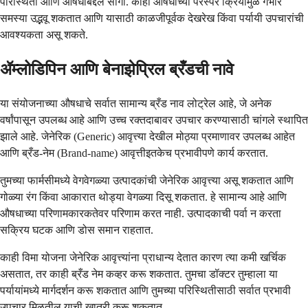
परिस्थिती आणि औषधांबद्दल सांगा. काही औषधांच्या परस्पर क्रियांमुळे गंभीर
समस्या उद्भवू शकतात आणि यासाठी काळजीपूर्वक देखरेख किंवा पर्यायी उपचारांची
आवश्यकता असू शकते.
ॲम्लोडिपिन आणि बेनाझेप्रिल ब्रँडची नावे
या संयोजनाच्या औषधाचे सर्वात सामान्य ब्रँड नाव लोट्रेल आहे, जे अनेक
वर्षांपासून उपलब्ध आहे आणि उच्च रक्तदाबावर उपचार करण्यासाठी चांगले स्थापित
झाले आहे. जेनेरिक (Generic) आवृत्त्या देखील मोठ्या प्रमाणावर उपलब्ध आहेत
आणि ब्रँड-नेम (Brand-name) आवृत्तीइतकेच प्रभावीपणे कार्य करतात.
तुमच्या फार्मसीमध्ये वेगवेगळ्या उत्पादकांची जेनेरिक आवृत्त्या असू शकतात आणि
गोळ्या रंग किंवा आकारात थोड्या वेगळ्या दिसू शकतात. हे सामान्य आहे आणि
औषधाच्या परिणामकारकतेवर परिणाम करत नाही. उत्पादकाची पर्वा न करता
सक्रिय घटक आणि डोस समान राहतात.
काही विमा योजना जेनेरिक आवृत्त्यांना प्राधान्य देतात कारण त्या कमी खर्चिक
असतात, तर काही ब्रँड नेम कव्हर करू शकतात. तुमचा डॉक्टर तुम्हाला या
पर्यायांमध्ये मार्गदर्शन करू शकतात आणि तुमच्या परिस्थितीसाठी सर्वात प्रभावी
उपचार मिळतील याची खात्री करू शकतात.