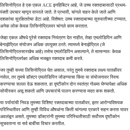
लिसिनोप्रिल हे एक एकल ACE इनहिबिटर आहे, जे उच्च रक्तदाबासाठी प्रथम-
पंक्ती उपचार म्हणून वापरले जाते. ते प्रभावी, चांगले सहन केले जाते आणि
दशकांचा सुरक्षिततेचा डेटा आहे. विशेषत: उच्च रक्तदाबाच्या सुरुवातीच्या टप्प्यात,
अनेक लोक केवळ लिसिनोप्रिलवर चांगले काम करतात.
जेव्हा एकल औषधे पुरेसे रक्तदाब नियंत्रण देत नाहीत, तेव्हा एमलोडिपिन आणि
बेनाझेप्रिल संयोजन अधिक उपयुक्त ठरते. त्यामध्ये बेनाझेप्रिल (जे
लिसिनोप्रिलसारखेच आहे) तसेच एमलोडिपिन असल्याने, ते सामान्यतः केवळ
लिसिनोप्रिलपेक्षा अधिक मजबूत रक्तदाब कमी करते.
जर तुम्ही सध्या लिसिनोप्रिल घेत असाल, परंतु तुमचे रक्तदाब लक्ष्य पातळीवर
नसेल, तर तुमचे डॉक्टर एमलोडिपिन जोडण्याचा किंवा या संयोजनावर स्विच
करण्याचा सल्ला देऊ शकतात. हा दृष्टीकोन दोन स्वतंत्र गोळ्या घेण्यापेक्षा अधिक
सोयीस्कर असू शकतो आणि उपचारांचे पालन करण्यास मदत करू शकतो.
या पर्यायांची निवड तुमच्या विशिष्ट रक्तदाबाच्या पातळीवर, इतर आरोग्यविषयक
परिस्थितीवर आणि तुम्ही विविध औषधांना किती चांगल्या प्रकारे सहन करता यावर
अवलंबून असते. तुमच्या डॉक्टरांनी तुमच्या परिस्थितीसाठी सर्वोत्तम दृष्टीकोन
सुचवताना या सर्व बाबींचा विचार करतील.