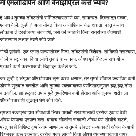
मी एमलोडिपिन आणि बेनाझेप्रिल कसे घ्यावे?
हे औषध तुमच्या डॉक्टरांनी सांगितल्याप्रमाणे घ्या, सामान्यतः दिवसातून एकदा,
एकाच वेळी. तुम्ही ते अन्नासोबत किंवा अन्नाशिवाय घेऊ शकता, परंतु बऱ्याच
लोकांना ते दररोजच्या जेवणाशी, जसे की न्याहारी किंवा रात्रीच्या जेवणाशी
जोडल्यास लक्षात ठेवणे सोपे जाते.
गोळी पूर्णपणे, एक ग्लास पाण्यासोबत गिळा. डॉक्टरांनी विशेषतः सांगितले नसल्यास,
गोळी चघळू नका, किंवा त्याचे तुकडे करू नका. औषध पूर्ण गिळल्यासच योग्य
प्रकारे कार्य करण्यासाठी डिझाइन केलेले आहे.
जर तुम्ही हे संयुक्त औषधोपचार सुरू करत असाल, तर तुमचे डॉक्टर कदाचित कमी
डोसने सुरुवात करतील आणि तुमच्या रक्तदाबाच्या प्रतिसादानुसार हळू हळू डोस
वाढवतील. ह्या हळूवार उपायामुळे दुष्परिणाम कमी होतात आणि तुमच्या शरीराला
औषधोपचाराशी जुळवून घेणे सोपे होते.
तुमच्या रक्तप्रवाहात औषधाची स्थिर पातळी राखण्यासाठी दररोज एकाच वेळी
औषध घेण्याचा प्रयत्न करा. बऱ्याच लोकांना सकाळी औषध घेणे सोयीचे वाटते,
परंतु काही विशिष्ट दुष्परिणाम जाणवल्यास तुमचे डॉक्टर संध्याकाळी औषध घेण्याची
शिफारस करू शकतात. दररोज गजर लावणे किंवा औषध व्यवस्थापकाचा वापर