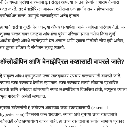
कॅल्शियमला प्रवेश करण्यापासून रोखून आपल्या रक्तवाहिन्यांना आराम देण्यास
मदत करते, तर बेनाझेप्रिल आपल्या शरीराला एक हार्मोन तयार होण्यापासून
प्रतिबंधित करते, ज्यामुळे रक्तवाहिन्या अरुंद होतात.
हा भागीदारीचा दृष्टीकोन एकट्या औषध घेण्यापेक्षा अधिक चांगला परिणाम देतो. जर
तुमच्या रक्तदाबावर एकट्या औषधांचा पुरेसा परिणाम झाला नसेल किंवा तुम्ही
आधीच दोन्ही औषधे स्वतंत्रपणे घेत असाल आणि एकाच गोळीची सोय हवी असेल,
तर तुमचा डॉक्टर हे संयोजन सुचवू शकतो.
ॲम्लोडीपिन आणि बेनाझेप्रिल कशासाठी वापरले जाते?
हे संयुक्त औषध प्रामुख्याने उच्च रक्तदाबावर उपचार करण्यासाठी वापरले जाते,
ज्याला उच्च रक्तदाब देखील म्हणतात. उच्च रक्तदाब लाखो लोकांना प्रभावित
करतो आणि अनेकदा कोणत्याही स्पष्ट लक्षणांशिवाय विकसित होतो, म्हणूनच त्याला
'मूक मारेकरी' असेही म्हणतात.
तुमच्या डॉक्टरांनी हे संयोजन आवश्यक उच्च रक्तदाबासाठी (essential
hypertension) शिफारस करू शकतात, ज्याचा अर्थ तुमच्या उच्च रक्तदाबाचे
कोणतेही ओळखण्यायोग्य कारण नाही. हा उच्च रक्तदाबाचा सर्वात सामान्य प्रकार