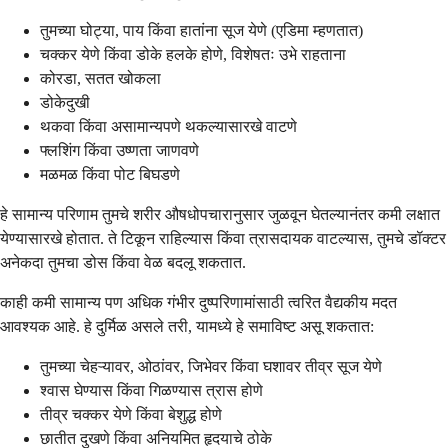
तुमच्या घोट्या, पाय किंवा हातांना सूज येणे (एडिमा म्हणतात)
चक्कर येणे किंवा डोके हलके होणे, विशेषतः उभे राहताना
कोरडा, सतत खोकला
डोकेदुखी
थकवा किंवा असामान्यपणे थकल्यासारखे वाटणे
फ्लशिंग किंवा उष्णता जाणवणे
मळमळ किंवा पोट बिघडणे
हे सामान्य परिणाम तुमचे शरीर औषधोपचारानुसार जुळवून घेतल्यानंतर कमी लक्षात
येण्यासारखे होतात. ते टिकून राहिल्यास किंवा त्रासदायक वाटल्यास, तुमचे डॉक्टर
अनेकदा तुमचा डोस किंवा वेळ बदलू शकतात.
काही कमी सामान्य पण अधिक गंभीर दुष्परिणामांसाठी त्वरित वैद्यकीय मदत
आवश्यक आहे. हे दुर्मिळ असले तरी, यामध्ये हे समाविष्ट असू शकतात:
तुमच्या चेहऱ्यावर, ओठांवर, जिभेवर किंवा घशावर तीव्र सूज येणे
श्वास घेण्यास किंवा गिळण्यास त्रास होणे
तीव्र चक्कर येणे किंवा बेशुद्ध होणे
छातीत दुखणे किंवा अनियमित हृदयाचे ठोके