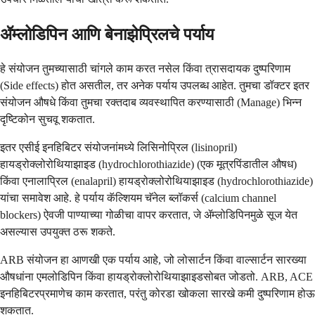
ॲम्लोडिपिन आणि बेनाझेप्रिलचे पर्याय
हे संयोजन तुमच्यासाठी चांगले काम करत नसेल किंवा त्रासदायक दुष्परिणाम
(Side effects) होत असतील, तर अनेक पर्याय उपलब्ध आहेत. तुमचा डॉक्टर इतर
संयोजन औषधे किंवा तुमचा रक्तदाब व्यवस्थापित करण्यासाठी (Manage) भिन्न
दृष्टिकोन सुचवू शकतात.
इतर एसीई इनहिबिटर संयोजनांमध्ये लिसिनोप्रिल (lisinopril)
हायड्रोक्लोरोथियाझाइड (hydrochlorothiazide) (एक मूत्रपिंडातील औषध)
किंवा एनालाप्रिल (enalapril) हायड्रोक्लोरोथियाझाइड (hydrochlorothiazide)
यांचा समावेश आहे. हे पर्याय कॅल्शियम चॅनेल ब्लॉकर्स (calcium channel
blockers) ऐवजी पाण्याच्या गोळीचा वापर करतात, जे ॲम्लोडिपिनमुळे सूज येत
असल्यास उपयुक्त ठरू शकते.
ARB संयोजन हा आणखी एक पर्याय आहे, जो लोसार्टन किंवा वाल्सार्टन सारख्या
औषधांना एमलोडिपिन किंवा हायड्रोक्लोरोथियाझाइडसोबत जोडतो. ARB, ACE
इनहिबिटरप्रमाणेच काम करतात, परंतु कोरडा खोकला सारखे कमी दुष्परिणाम होऊ
शकतात.