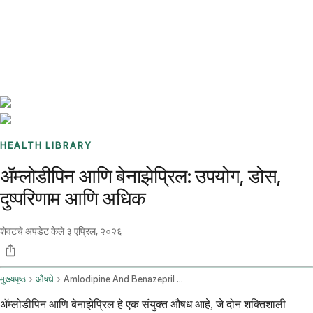
Benchmarks
Stories
FAQ
Sign up / Log in
HEALTH LIBRARY
ॲम्लोडीपिन आणि बेनाझेप्रिल: उपयोग, डोस,
दुष्परिणाम आणि अधिक
शेवटचे अपडेट केले
३ एप्रिल, २०२६
मुख्यपृष्ठ
औषधे
Amlodipine And Benazepril Oral Route
ॲम्लोडीपिन आणि बेनाझेप्रिल हे एक संयुक्त औषध आहे, जे दोन शक्तिशाली