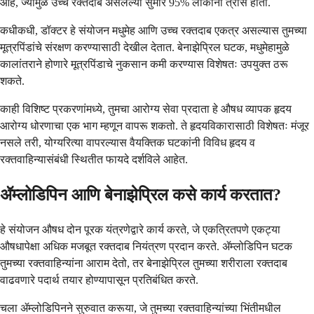
आहे, ज्यामुळे उच्च रक्तदाब असलेल्या सुमारे 95% लोकांना त्रास होतो.
कधीकधी, डॉक्टर हे संयोजन मधुमेह आणि उच्च रक्तदाब एकत्र असल्यास तुमच्या
मूत्रपिंडांचे संरक्षण करण्यासाठी देखील देतात. बेनाझेप्रिल घटक, मधुमेहामुळे
कालांतराने होणारे मूत्रपिंडाचे नुकसान कमी करण्यास विशेषतः उपयुक्त ठरू
शकते.
काही विशिष्ट प्रकरणांमध्ये, तुमचा आरोग्य सेवा प्रदाता हे औषध व्यापक हृदय
आरोग्य धोरणाचा एक भाग म्हणून वापरू शकतो. ते हृदयविकारासाठी विशेषतः मंजूर
नसले तरी, योग्यरित्या वापरल्यास वैयक्तिक घटकांनी विविध हृदय व
रक्तवाहिन्यासंबंधी स्थितीत फायदे दर्शविले आहेत.
ॲम्लोडिपिन आणि बेनाझेप्रिल कसे कार्य करतात?
हे संयोजन औषध दोन पूरक यंत्रणेद्वारे कार्य करते, जे एकत्रितपणे एकट्या
औषधापेक्षा अधिक मजबूत रक्तदाब नियंत्रण प्रदान करते. ॲम्लोडिपिन घटक
तुमच्या रक्तवाहिन्यांना आराम देतो, तर बेनाझेप्रिल तुमच्या शरीराला रक्तदाब
वाढवणारे पदार्थ तयार होण्यापासून प्रतिबंधित करते.
चला ॲम्लोडिपिनने सुरुवात करूया, जे तुमच्या रक्तवाहिन्यांच्या भिंतीमधील