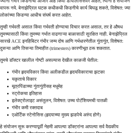
ज्यांना गंभीर किडनीचा आजार आहे किंवा डायलिसिसवर आहेत, त्यांनी हे संयोजन
वापरू नये. बेनाझेप्रिल घटक कधीकधी किडनीचे कार्य बिघडू शकते, विशेषत: ज्या
लोकांच्या किडन्या आधीच संघर्ष करत आहेत.
तुम्ही गर्भवती असाल किंवा गर्भवती होण्याचा विचार करत असाल, तर हे औषध
तुमच्यासाठी किंवा तुमच्या गर्भात वाढणाऱ्या बाळासाठी सुरक्षित नाही. बेनाझेप्रिल
सारखे ACE इनहिबिटर गंभीर जन्म दोष आणि गर्भधारणेतील गुंतागुंत, विशेषत:
दुसऱ्या आणि तिसऱ्या तिमाहीत (trimesters) कारणीभूत ठरू शकतात.
तुमचे डॉक्टर खालील गोष्टी असल्यास देखील काळजी घेतील:
गंभीर हृदयविकार किंवा अलीकडील हृदयविकाराचा झटका
यकृताचे विकार
मूत्रपिंडाच्या गुंतागुंतीसह मधुमेह
स्ट्रोकचा इतिहास
इलेक्ट्रोलाइट असंतुलन, विशेषत: उच्च पोटॅशियमची पातळी
गंभीर कमी रक्तदाब
एओर्टिक स्टेनोसिस (हृदयाच्या मुख्य झडपेचे अरुंद होणे)
हे संयोजन सुरू करण्यापूर्वी नेहमी आपल्या डॉक्टरांना आपल्या सर्व वैद्यकीय