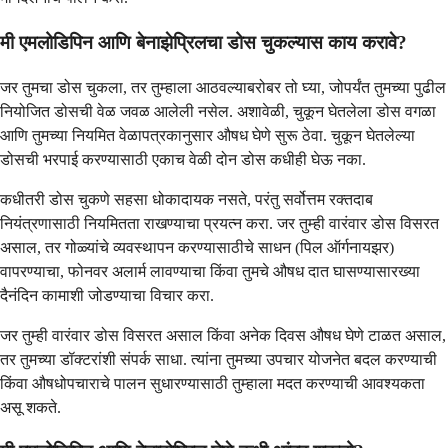
मी एमलोडिपिन आणि बेनाझेप्रिलचा डोस चुकल्यास काय करावे?
जर तुमचा डोस चुकला, तर तुम्हाला आठवल्याबरोबर तो घ्या, जोपर्यंत तुमच्या पुढील
नियोजित डोसची वेळ जवळ आलेली नसेल. अशावेळी, चुकून घेतलेला डोस वगळा
आणि तुमच्या नियमित वेळापत्रकानुसार औषध घेणे सुरू ठेवा. चुकून घेतलेल्या
डोसची भरपाई करण्यासाठी एकाच वेळी दोन डोस कधीही घेऊ नका.
कधीतरी डोस चुकणे सहसा धोकादायक नसते, परंतु सर्वोत्तम रक्तदाब
नियंत्रणासाठी नियमितता राखण्याचा प्रयत्न करा. जर तुम्ही वारंवार डोस विसरत
असाल, तर गोळ्यांचे व्यवस्थापन करण्यासाठीचे साधन (पिल ऑर्गनायझर)
वापरण्याचा, फोनवर अलार्म लावण्याचा किंवा तुमचे औषध दात घासण्यासारख्या
दैनंदिन कामाशी जोडण्याचा विचार करा.
जर तुम्ही वारंवार डोस विसरत असाल किंवा अनेक दिवस औषध घेणे टाळत असाल,
तर तुमच्या डॉक्टरांशी संपर्क साधा. त्यांना तुमच्या उपचार योजनेत बदल करण्याची
किंवा औषधोपचाराचे पालन सुधारण्यासाठी तुम्हाला मदत करण्याची आवश्यकता
असू शकते.