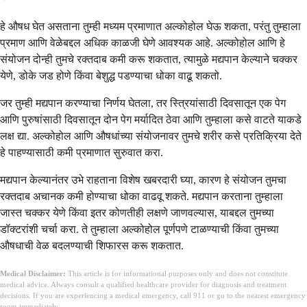
हे औषध घेत असताना तुम्ही मध्यम प्रमाणात अल्कोहोल घेऊ शकता, परंतु तुम्हाला
प्रमाण आणि वेळेबद्दल अधिक काळजी घेणे आवश्यक आहे. अल्कोहोल आणि हे
संयोजन दोन्ही तुमचे रक्तदाब कमी करू शकतात, त्यामुळे मद्यपान केल्याने चक्कर
येणे, डोके जड होणे किंवा बेशुद्ध पडण्याचा धोका वाढू शकतो.
जर तुम्ही मद्यपान करण्याचा निर्णय घेतला, तर स्त्रियांसाठी दिवसातून एक पेग
आणि पुरुषांसाठी दिवसातून दोन पेग मर्यादित ठेवा आणि तुम्हाला कसे वाटते याकडे
लक्ष द्या. अल्कोहोल आणि औषधांच्या संयोजनावर तुमचे शरीर कसे प्रतिक्रिया देते
हे पाहण्यासाठी कमी प्रमाणात सुरुवात करा.
मद्यपान केल्यानंतर उभे राहताना विशेष खबरदारी घ्या, कारण हे संयोजन तुमचा
रक्तदाब अचानक कमी होण्याचा धोका वाढवू शकते. मद्यपान करताना तुम्हाला
जास्त चक्कर येणे किंवा इतर कोणतीही लक्षणे जाणवल्यास, याबद्दल तुमच्या
डॉक्टरांशी चर्चा करा. ते तुम्हाला अल्कोहोल पूर्णपणे टाळण्याची किंवा तुमच्या
औषधाची वेळ बदलण्याची शिफारस करू शकतात.
Medical Disclaimer:
This article is for informational purposes only and does not constitute
medical advice. Always consult a qualified healthcare provider for diagnosis and treatment
decisions. If you are experiencing a medical emergency, call 911 or go to the nearest emergency
room immediately.