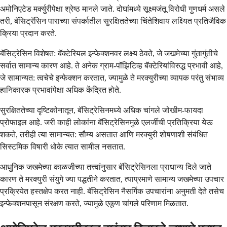
अमोनिएटेड मर्क्युरीपेक्षा श्रेष्ठ मानले जाते. दोघांमध्ये सूक्ष्मजंतू विरोधी गुणधर्म असले
तरी, बॅसिट्रॅसिन पाराच्या संपर्कातील सुरक्षिततेच्या चिंतेशिवाय लक्ष्यित प्रतिजैविक
क्रिया प्रदान करते.
बॅसिट्रेसिन विशेषत: बॅक्टेरियल इन्फेक्शनवर लक्ष्य ठेवते, जे जखमेच्या गुंतागुंतीचे
सर्वात सामान्य कारण आहे. ते अनेक ग्राम-पॉझिटिव्ह बॅक्टेरियांविरुद्ध प्रभावी आहे,
जे सामान्यत: त्वचेचे इन्फेक्शन करतात, ज्यामुळे ते मरक्युरीच्या व्यापक परंतु संभाव्य
हानिकारक प्रभावांपेक्षा अधिक केंद्रित होते.
सुरक्षिततेच्या दृष्टिकोनातून, बॅसिट्रेसिनमध्ये अधिक चांगले जोखीम-फायदा
प्रोफाइल आहे. जरी काही लोकांना बॅसिट्रेसिनमुळे एलर्जीची प्रतिक्रिया येऊ
शकते, तरीही त्या सामान्यत: सौम्य असतात आणि मरक्युरी शोषणाशी संबंधित
सिस्टमिक विषारी धोके त्यात सामील नसतात.
आधुनिक जखमेच्या काळजीच्या तत्त्वांनुसार बॅसिट्रेसिनला प्राधान्य दिले जाते
कारण ते मरक्युरी संयुगे ज्या पद्धतीने करतात, त्याप्रमाणे सामान्य जखमेच्या उपचार
प्रक्रियेत हस्तक्षेप करत नाही. बॅसिट्रेसिन नैसर्गिक उपचारांना अनुमती देते तसेच
इन्फेक्शनपासून संरक्षण करते, ज्यामुळे एकूण चांगले परिणाम मिळतात.