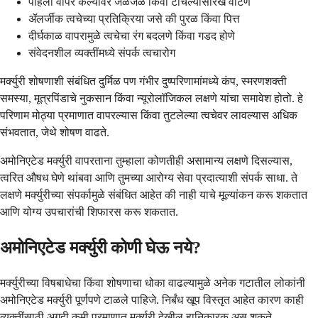
पहिला वापर केल्यावर जळजळ किंवा टोचल्यासारखे वाटणे
ॲलर्जीक त्वचेच्या प्रतिक्रिया जसे की पुरळ किंवा पित्त
दीर्घकाळ वापरामुळे त्वचेचा रंग बदलणे किंवा गडद होणे
संवेदनशील व्यक्तींमध्ये संपर्क त्वचारोग
मर्क्युरी शोषणाशी संबंधित दुर्मिळ पण गंभीर दुष्परिणामांमध्ये कंप, स्मरणशक्ती
समस्या, मूत्रपिंडाचे नुकसान किंवा न्यूरोलॉजिकल लक्षणे यांचा समावेश होतो. हे
परिणाम मोठ्या प्रमाणात वापरल्यास किंवा तुटलेल्या त्वचेवर लावल्यास अधिक
संभवतात, जेथे शोषण वाढते.
अमोनिएटेड मर्क्युरी वापरताना तुम्हाला कोणतीही असामान्य लक्षणे दिसल्यास,
त्वरित औषध घेणे थांबवा आणि तुमच्या आरोग्य सेवा प्रदात्याशी संपर्क साधा. ते
लक्षणे मर्क्युरीच्या संपर्कामुळे संबंधित आहेत की नाही याचे मूल्यांकन करू शकतात
आणि योग्य उपचारांची शिफारस करू शकतात.
अमोनिएटेड मर्क्युरी कोणी घेऊ नये?
मर्क्युरीच्या विषबाधेचा किंवा शोषणाचा धोका वाढल्यामुळे अनेक गटातील लोकांनी
अमोनिएटेड मर्क्युरी पूर्णपणे टाळले पाहिजे. निर्बंध खूप विस्तृत आहेत कारण काही
व्यक्तींसाठी अगदी कमी प्रमाणात मर्क्युरी देखील हानिकारक असू शकते.