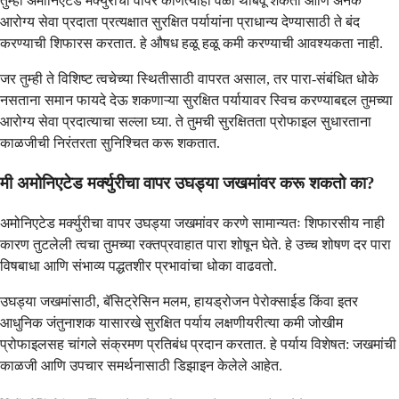
तुम्ही अमोनिएटेड मर्क्युरीचा वापर कोणत्याही वेळी थांबवू शकता आणि अनेक
आरोग्य सेवा प्रदाता प्रत्यक्षात सुरक्षित पर्यायांना प्राधान्य देण्यासाठी ते बंद
करण्याची शिफारस करतात. हे औषध हळू हळू कमी करण्याची आवश्यकता नाही.
जर तुम्ही ते विशिष्ट त्वचेच्या स्थितीसाठी वापरत असाल, तर पारा-संबंधित धोके
नसताना समान फायदे देऊ शकणाऱ्या सुरक्षित पर्यायावर स्विच करण्याबद्दल तुमच्या
आरोग्य सेवा प्रदात्याचा सल्ला घ्या. ते तुमची सुरक्षितता प्रोफाइल सुधारताना
काळजीची निरंतरता सुनिश्चित करू शकतात.
मी अमोनिएटेड मर्क्युरीचा वापर उघड्या जखमांवर करू शकतो का?
अमोनिएटेड मर्क्युरीचा वापर उघड्या जखमांवर करणे सामान्यतः शिफारसीय नाही
कारण तुटलेली त्वचा तुमच्या रक्तप्रवाहात पारा शोषून घेते. हे उच्च शोषण दर पारा
विषबाधा आणि संभाव्य पद्धतशीर प्रभावांचा धोका वाढवतो.
उघड्या जखमांसाठी, बॅसिट्रेसिन मलम, हायड्रोजन पेरोक्साईड किंवा इतर
आधुनिक जंतुनाशक यासारखे सुरक्षित पर्याय लक्षणीयरीत्या कमी जोखीम
प्रोफाइलसह चांगले संक्रमण प्रतिबंध प्रदान करतात. हे पर्याय विशेषत: जखमांची
काळजी आणि उपचार समर्थनासाठी डिझाइन केलेले आहेत.