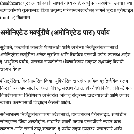
(healthcare) प्रदात्याशी संपर्क साधणे योग्य आहे. आधुनिक जखमेच्या उपचारांच्या
उत्पादनांमध्ये तुलनात्मक किंवा उत्कृष्ट परिणामकारकतेसह चांगले सुरक्षा प्रोफाइल
(profile) मिळतात.
अमोनिएटेड मर्क्युरीचे (अमोनिएटेड पारा) पर्याय
सुदैवाने, जखमांची काळजी घेण्यासाठी आणि त्वचेच्या निर्जंतुकीकरणासाठी
अमोनिएटेड मर्क्युरीला अनेक सुरक्षित आणि तितकेच प्रभावी पर्याय उपलब्ध आहेत.
हे आधुनिक पर्याय, पाराच्या संपर्कातील धोक्यांशिवाय उत्कृष्ट सूक्ष्मजंतू विरोधी
संरक्षण देतात.
बॅसिट्रॅसिन, निओमायसिन किंवा म्युपिरोसिन सारखे सामयिक प्रतिजैविक मलम
किरकोळ जखमांसाठी लक्ष्यित जीवाणू संरक्षण देतात. ही औषधे विशेषत: सिस्टेमिक
विषारीपणाच्या चिंतेशिवाय त्वचेवरील जीवाणू संक्रमण टाळण्यासाठी आणि त्यावर
उपचार करण्यासाठी डिझाइन केलेली आहेत.
सर्वसाधारण निर्जंतुकीकरणाच्या उद्देशांसाठी, हायड्रोजन पेरोक्साईड, आयोडीन
सोल्यूशन्स किंवा अल्कोहोल-आधारित तयारी जखमा प्रभावीपणे स्वच्छ करू
शकतात आणि संसर्ग टाळू शकतात. हे पर्याय सहज उपलब्ध, परवडणारे आणि