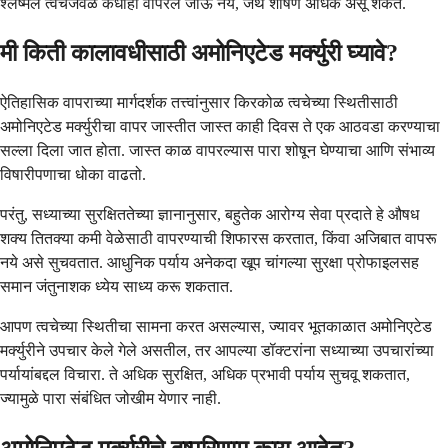
श्लेष्मल त्वचेजवळ कधीही वापरले जाऊ नये, जेथे शोषण अधिक असू शकते.
मी किती कालावधीसाठी अमोनिएटेड मर्क्युरी घ्यावे?
ऐतिहासिक वापराच्या मार्गदर्शक तत्त्वांनुसार किरकोळ त्वचेच्या स्थितीसाठी
अमोनिएटेड मर्क्युरीचा वापर जास्तीत जास्त काही दिवस ते एक आठवडा करण्याचा
सल्ला दिला जात होता. जास्त काळ वापरल्यास पारा शोषून घेण्याचा आणि संभाव्य
विषारीपणाचा धोका वाढतो.
परंतु, सध्याच्या सुरक्षिततेच्या ज्ञानानुसार, बहुतेक आरोग्य सेवा प्रदाते हे औषध
शक्य तितक्या कमी वेळेसाठी वापरण्याची शिफारस करतात, किंवा अजिबात वापरू
नये असे सुचवतात. आधुनिक पर्याय अनेकदा खूप चांगल्या सुरक्षा प्रोफाइलसह
समान जंतुनाशक ध्येय साध्य करू शकतात.
आपण त्वचेच्या स्थितीचा सामना करत असल्यास, ज्यावर भूतकाळात अमोनिएटेड
मर्क्युरीने उपचार केले गेले असतील, तर आपल्या डॉक्टरांना सध्याच्या उपचारांच्या
पर्यायांबद्दल विचारा. ते अधिक सुरक्षित, अधिक प्रभावी पर्याय सुचवू शकतात,
ज्यामुळे पारा संबंधित जोखीम येणार नाही.