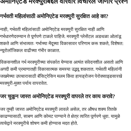
अमोनिएटेड मरक्युरीबद्दल वारंवार विचारले जाणारे प्रश्न
गर्भवती महिलांसाठी अमोनिएटेड मरक्युरी सुरक्षित आहे का?
नाही, गर्भवती महिलांसाठी अमोनिएटेड मरक्युरी सुरक्षित नाही आणि
गर्भधारणेदरम्यान ते पूर्णपणे टाळले पाहिजे. मरक्युरी प्लेसेंटल अडथळा ओलांडू
शकते आणि संभाव्यतः गर्भाच्या मेंदूच्या विकासावर परिणाम करू शकते, विशेषत:
न्यूरोलॉजिकल वाढीच्या गंभीर काळात.
विकसनशील गर्भ मरक्युरीच्या संपर्कात येण्यास अत्यंत संवेदनशील असतो आणि
अगदी कमी प्रमाणातही विकासात्मक समस्या उद्भवू शकतात. गर्भवती महिलांनी
जखमेच्या उपचारासाठी बॅसिट्रेसिन मलम किंवा हायड्रोजन पेरोक्साइडसारखे
मरक्युरी-मुक्त पर्याय वापरावेत.
जर चुकून जास्त अमोनिएटेड मरक्युरी वापरले तर काय करावे?
जर तुम्ही जास्त अमोनिएटेड मरक्युरी लावले असेल, तर औषध शक्य तितके
काढण्यासाठी, साबण आणि कोमट पाण्याने ते क्षेत्र त्वरित पूर्णपणे धुवा. यामुळे
त्वचेद्वारे मरक्युरीचे शोषण कमी होण्यास मदत होते.