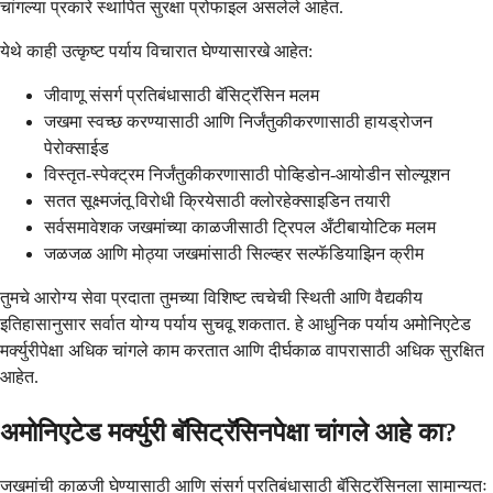
चांगल्या प्रकारे स्थापित सुरक्षा प्रोफाइल असलेले आहेत.
येथे काही उत्कृष्ट पर्याय विचारात घेण्यासारखे आहेत:
जीवाणू संसर्ग प्रतिबंधासाठी बॅसिट्रॅसिन मलम
जखमा स्वच्छ करण्यासाठी आणि निर्जंतुकीकरणासाठी हायड्रोजन
पेरोक्साईड
विस्तृत-स्पेक्ट्रम निर्जंतुकीकरणासाठी पोव्हिडोन-आयोडीन सोल्यूशन
सतत सूक्ष्मजंतू विरोधी क्रियेसाठी क्लोरहेक्साइडिन तयारी
सर्वसमावेशक जखमांच्या काळजीसाठी ट्रिपल अँटीबायोटिक मलम
जळजळ आणि मोठ्या जखमांसाठी सिल्व्हर सल्फॅडियाझिन क्रीम
तुमचे आरोग्य सेवा प्रदाता तुमच्या विशिष्ट त्वचेची स्थिती आणि वैद्यकीय
इतिहासानुसार सर्वात योग्य पर्याय सुचवू शकतात. हे आधुनिक पर्याय अमोनिएटेड
मर्क्युरीपेक्षा अधिक चांगले काम करतात आणि दीर्घकाळ वापरासाठी अधिक सुरक्षित
आहेत.
अमोनिएटेड मर्क्युरी बॅसिट्रॅसिनपेक्षा चांगले आहे का?
जखमांची काळजी घेण्यासाठी आणि संसर्ग प्रतिबंधासाठी बॅसिट्रॅसिनला सामान्यतः