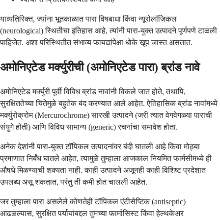
याव्यतिरिक्त, ज्यांना भूतकाळात पारा विषबाधा किंवा न्यूरोलॉजिकल
(neurological) स्थितीचा इतिहास आहे, त्यांनी पारा-युक्त उत्पादने पूर्णपणे टाळली
पाहिजेत. अशा परिस्थितीत संभाव्य फायद्यांपेक्षा धोके खूप जास्त असतात.
अमोनिएटेड मर्क्युरीची (अमोनिएटेड पारा) ब्रांड नावे
अमोनिएटेड मर्क्युरी पूर्वी विविध ब्रांड नावांनी विकले जात होते, तथापि,
सुरक्षिततेच्या चिंतेमुळे बहुतेक बंद करण्यात आले आहेत. ऐतिहासिक ब्रांड नावांमध्ये
मर्क्युरोक्रोम (Mercurochrome) सारखी उत्पादने (जरी त्यात वेगवेगळ्या पाराची
संयुगे होती) आणि विविध सामान्य (generic) रचनांचा समावेश होता.
अनेक देशांनी पारा-युक्त टॉपिकल उत्पादनांवर बंदी घातली आहे किंवा मोठ्या
प्रमाणात निर्बंध घातले आहेत, त्यामुळे तुम्हाला आजकाल नियमित फार्मसीमध्ये ही
औषधे मिळण्याची शक्यता नाही. काही उत्पादने अजूनही काही विशिष्ट प्रदेशात
उपलब्ध असू शकतात, परंतु ती कमी होत चालली आहेत.
जर तुम्हाला पारा असलेले कोणतेही टॉपिकल एंटीसेप्टिक (antiseptic)
आढळल्यास, सुरक्षित पर्यायांबद्दल तुमच्या फार्मासिस्ट किंवा हेल्थकेअर