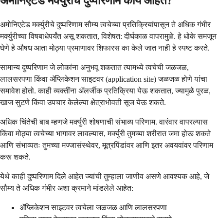
अमोनिएटेड मर्क्युरीचे दुष्परिणाम काय आहेत?
अमोनिएटेड मर्क्युरीचे दुष्परिणाम सौम्य त्वचेच्या प्रतिक्रियांपासून ते अधिक गंभीर
मर्क्युरीच्या विषबाधेपर्यंत असू शकतात, विशेषत: दीर्घकाळ वापरामुळे. हे धोके समजून
घेणे हे औषध आता मोठ्या प्रमाणावर शिफारस का केले जात नाही हे स्पष्ट करते.
सामान्य दुष्परिणाम जे लोकांना अनुभवू शकतात त्यामध्ये त्वचेची जळजळ,
लालसरपणा किंवा ॲप्लिकेशन साइटवर (application site) जळजळ होणे यांचा
समावेश होतो. काही व्यक्तींना ॲलर्जीक प्रतिक्रिया येऊ शकतात, ज्यामुळे पुरळ,
खाज सुटणे किंवा उपचार केलेल्या क्षेत्राभोवती सूज येऊ शकते.
अधिक चिंतेची बाब म्हणजे मर्क्युरी शोषणाची संभाव्य परिणाम. वारंवार वापरल्यास
किंवा मोठ्या त्वचेच्या भागावर लावल्यास, मर्क्युरी तुमच्या शरीरात जमा होऊ शकते
आणि संभाव्यतः तुमच्या मज्जासंस्थेवर, मूत्रपिंडांवर आणि इतर अवयवांवर परिणाम
करू शकते.
येथे काही दुष्परिणाम दिले आहेत ज्यांची तुम्हाला जाणीव असणे आवश्यक आहे, जे
सौम्य ते अधिक गंभीर अशा क्रमाने मांडलेले आहेत:
ॲप्लिकेशन साइटवर त्वचेला जळजळ आणि लालसरपणा