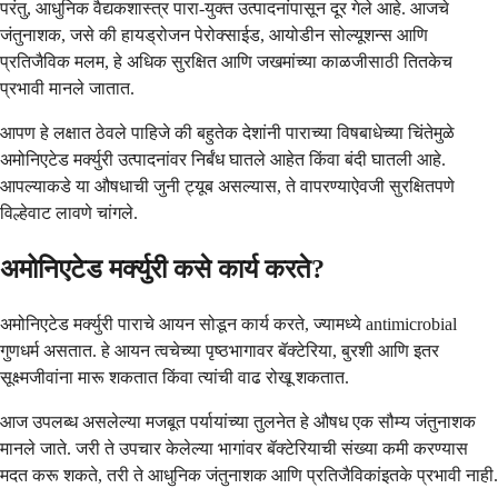
परंतु, आधुनिक वैद्यकशास्त्र पारा-युक्त उत्पादनांपासून दूर गेले आहे. आजचे
जंतुनाशक, जसे की हायड्रोजन पेरोक्साईड, आयोडीन सोल्यूशन्स आणि
प्रतिजैविक मलम, हे अधिक सुरक्षित आणि जखमांच्या काळजीसाठी तितकेच
प्रभावी मानले जातात.
आपण हे लक्षात ठेवले पाहिजे की बहुतेक देशांनी पाराच्या विषबाधेच्या चिंतेमुळे
अमोनिएटेड मर्क्युरी उत्पादनांवर निर्बंध घातले आहेत किंवा बंदी घातली आहे.
आपल्याकडे या औषधाची जुनी ट्यूब असल्यास, ते वापरण्याऐवजी सुरक्षितपणे
विल्हेवाट लावणे चांगले.
अमोनिएटेड मर्क्युरी कसे कार्य करते?
अमोनिएटेड मर्क्युरी पाराचे आयन सोडून कार्य करते, ज्यामध्ये antimicrobial
गुणधर्म असतात. हे आयन त्वचेच्या पृष्ठभागावर बॅक्टेरिया, बुरशी आणि इतर
सूक्ष्मजीवांना मारू शकतात किंवा त्यांची वाढ रोखू शकतात.
आज उपलब्ध असलेल्या मजबूत पर्यायांच्या तुलनेत हे औषध एक सौम्य जंतुनाशक
मानले जाते. जरी ते उपचार केलेल्या भागांवर बॅक्टेरियाची संख्या कमी करण्यास
मदत करू शकते, तरी ते आधुनिक जंतुनाशक आणि प्रतिजैविकांइतके प्रभावी नाही.