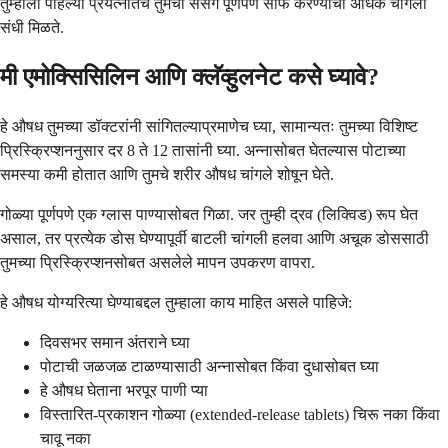
तुम्हाला पहिल्या प्रयत्नातच तुमचा संसर्ग पूर्णपणे साफ करण्याची अधिक चांगली
संधी मिळते.
मी एमोक्सिसिलिन आणि क्लॅव्हुलनेट कसे घ्यावे?
हे औषध तुमच्या डॉक्टरांनी सांगितल्याप्रमाणेच घ्या, सामान्यतः तुमच्या विशिष्ट
प्रिस्क्रिप्शननुसार दर 8 ते 12 तासांनी घ्या. अन्नासोबत घेतल्यास पोटाच्या
समस्या कमी होतात आणि तुमचे शरीर औषध चांगले शोषून घेते.
गोळ्या पूर्णपणे एक ग्लास पाण्यासोबत गिळा. जर तुम्ही द्रव (लिक्विड) रूप घेत
असाल, तर प्रत्येक डोस घेण्यापूर्वी बाटली चांगली हलवा आणि अचूक डोससाठी
तुमच्या प्रिस्क्रिप्शनसोबत असलेले मापन उपकरण वापरा.
हे औषध योग्यरित्या घेण्याबद्दल तुम्हाला काय माहित असले पाहिजे:
दिवसभर समान अंतराने घ्या
पोटाची जळजळ टाळण्यासाठी अन्नासोबत किंवा दुधासोबत घ्या
हे औषध घेताना भरपूर पाणी प्या
विस्तारित-प्रकाशन गोळ्या (extended-release tablets) चिरू नका किंवा
चावू नका