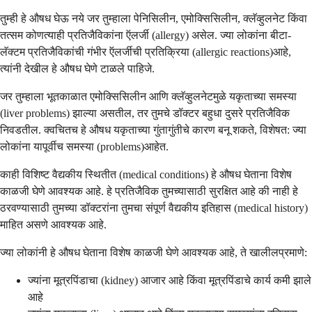
तुम्ही हे औषध घेऊ नये जर तुम्हाला पेनिसिलीन, एमोक्सिसिलीन, क्लॅव्हुलनेट किंवा
तत्सम कोणत्याही प्रतिजैविकांना ऍलर्जी (allergy) असेल. ज्या लोकांना बीटा-
लॅक्टम प्रतिजैविकांची गंभीर ऍलर्जीची प्रतिक्रिया (allergic reactions)आहे,
त्यांनी देखील हे औषध घेणे टाळले पाहिजे.
जर तुम्हाला भूतकाळात एमोक्सिसिलीन आणि क्लॅव्हुलनेटमुळे यकृताच्या समस्या
(liver problems) झाल्या असतील, तर तुमचे डॉक्टर बहुधा दुसरे प्रतिजैविक
निवडतील. क्वचितच हे औषध यकृताच्या गुंतागुंतीचे कारण बनू शकते, विशेषत: ज्या
लोकांना यापूर्वीच समस्या (problems)आहेत.
काही विशिष्ट वैद्यकीय स्थितीत (medical conditions) हे औषध घेताना विशेष
काळजी घेणे आवश्यक आहे. हे प्रतिजैविक तुमच्यासाठी सुरक्षित आहे की नाही हे
ठरवण्यासाठी तुमच्या डॉक्टरांना तुमचा संपूर्ण वैद्यकीय इतिहास (medical history)
माहित असणे आवश्यक आहे.
ज्या लोकांनी हे औषध घेताना विशेष काळजी घेणे आवश्यक आहे, ते खालीलप्रमाणे:
ज्यांना मूत्रपिंडाचा (kidney) आजार आहे किंवा मूत्रपिंडाचे कार्य कमी झाले
आहे