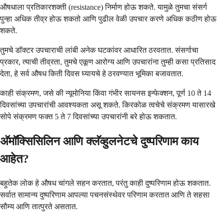
औषधाला प्रतिकारशक्ती (resistance) निर्माण होऊ शकते. यामुळे तुमचा संसर्ग
पुन्हा अधिक तीव्र होऊ शकतो आणि पुढील वेळी उपचार करणे अधिक कठीण होऊ
शकते.
तुमचे डॉक्टर उपचाराची लांबी अनेक घटकांवर आधारित ठरवतात. संसर्गाचा
प्रकार, त्याची तीव्रता, तुमचे एकूण आरोग्य आणि उपचारांना तुम्ही कसा प्रतिसाद
देता, हे सर्व औषध किती दिवस घ्यायचे हे ठरवण्यात भूमिका बजावतात.
काही संक्रमण, जसे की न्यूमोनिया किंवा गंभीर सायनस इन्फेक्शन, पूर्ण 10 ते 14
दिवसांच्या उपचारांची आवश्यकता असू शकते. किरकोळ त्वचेचे संक्रमण यासारखे
सोपे संक्रमण फक्त 5 ते 7 दिवसांच्या उपचारांनी बरे होऊ शकतात.
अ‍ॅमॉक्सिसिलिन आणि क्लॅव्हुलनेटचे दुष्परिणाम काय
आहेत?
बहुतेक लोक हे औषध चांगले सहन करतात, परंतु काही दुष्परिणाम होऊ शकतात.
सर्वात सामान्य दुष्परिणाम आपल्या पचनसंस्थेवर परिणाम करतात आणि ते सहसा
सौम्य आणि तात्पुरते असतात.