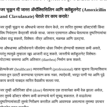
जर चुकून मी जास्त ॲमॉक्सिसिलिन आणि क्लॅव्हुलनेट (Amoxicillin
and Clavulanate) घेतले तर काय करावे?
जर तुम्ही चुकून या औषधाचे जास्त सेवन केले, तर त्वरित तुमच्या डॉक्टरांशी किंवा
विष नियंत्रण केंद्राशी संपर्क साधा. जास्त प्रमाणात औषध घेतल्यास दुष्परिणामांचा
धोका वाढू शकतो, विशेषतः तीव्र अतिसार, मळमळ आणि उलट्या.
या औषधाच्या अतिसेवनाने जीवघेणा धोका निर्माण होण्याची शक्यता कमी असते,
परंतु त्यामुळे तुम्हाला खूप आजारी वाटू शकते. जास्तीचे क्लॅव्हुलनेट विशेषतः
पोटाच्या समस्या आणि अतिसार (diarrhea) निर्माण करू शकते.
हेल्थकेअर (healthcare) व्यावसायिकाने (professional) खास सूचना दिल्याशिवाय
स्वतःहून उलटी करण्याचा प्रयत्न करू नका. त्याऐवजी, भरपूर पाणी प्या आणि पुढे
काय करावे याबद्दल त्वरित वैद्यकीय सल्ला घ्या.
जर तुम्ही अतिरिक्त डोस (dose) घेतल्यास एक तासापेक्षा कमी वेळ झाला असेल,
तर तुमचे डॉक्टर शोषण कमी करण्याचे मार्ग सुचवू शकतात. ते वाढलेल्या
दुष्परिणामांसाठी तुमचे निरीक्षण करतील आणि आवश्यक असल्यास तुमच्या उपचार