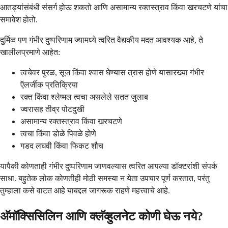
आतड्यांसंबंधी संसर्ग होऊ शकतो आणि असामान्य रक्तस्त्राव किंवा खरचटणे यांचा
समावेश होतो.
दुर्मिळ पण गंभीर दुष्परिणाम ज्यामध्ये त्वरित वैद्यकीय मदत आवश्यक आहे, ते
खालीलप्रमाणे आहेत:
त्वचेवर पुरळ, सूज किंवा श्वास घेण्यास त्रास होणे यासारख्या गंभीर
ऍलर्जीक प्रतिक्रिया
रक्त किंवा श्लेष्मल त्वचा असलेले सतत जुलाब
ज्वरासह तीव्र पोटदुखी
असामान्य रक्तस्त्राव किंवा खरचटणे
त्वचा किंवा डोळे पिवळे होणे
गडद लघवी किंवा फिकट शौच
यापैकी कोणताही गंभीर दुष्परिणाम जाणवल्यास त्वरित आपल्या डॉक्टरांशी संपर्क
साधा. बहुतेक लोक कोणतीही मोठी समस्या न येता उपचार पूर्ण करतात, परंतु
तुम्हाला कसे वाटत आहे याबद्दल जागरूक राहणे महत्त्वाचे आहे.
अ‍ॅमॉक्सिसिलिन आणि क्लॅव्हुलनेट कोणी घेऊ नये?