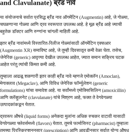
and Clavulanate) ब्रँड नावे
या संयोजनाचे सर्वात प्रसिद्ध ब्रँड नाव ऑगमेंटिन (Augmentin) आहे, जे गोळ्या,
चघळणाऱ्या गोळ्या आणि द्रव स्वरूपात उपलब्ध आहे. हे मूळ ब्रँड आहे ज्याची
बहुतेक डॉक्टर आणि रुग्णांना चांगली माहिती आहे.
इतर ब्रँड नावांमध्ये विस्तारित-रिलीज गोळ्यांसाठी ऑगमेंटिन एक्सआर
(Augmentin XR) समाविष्ट आहे, जे तुम्ही दिवसातून कमी वेळा घेता. तसेच,
जेनेरिक (generic) आवृत्त्या देखील उपलब्ध आहेत, ज्यात समान सक्रिय घटक
आहेत परंतु त्यांची किंमत कमी आहे.
तुम्हाला आढळू शकणारी इतर काही ब्रँड नावे म्हणजे एमोक्लॅन (Amoclan),
मेगाक्लाव (Megaclav), आणि विविध जेनेरिक फॉर्म्युलेशन (generic
formulations) यांचा समावेश आहे. या सर्वांमध्ये एमोक्सिसिलिन (amoxicillin)
आणि क्लॅव्हुलनेट (clavulanate) यांचे मिश्रण आहे, फक्त ते वेगवेगळ्या
उत्पादकांकडून येतात.
द्रवरूप औषधे (liquid forms) अनेकदा मुलांना अधिक रुचकर वाटावी यासाठी
वेगवेगळ्या फ्लेवर्समध्ये (flavors) येतात. तुमचे फार्मासिस्ट (pharmacist) तुम्हाला
तुमच्या प्रिस्क्रिप्शननुसार (prescription) आणि आवडीनुसार सर्वात योग्य औषध