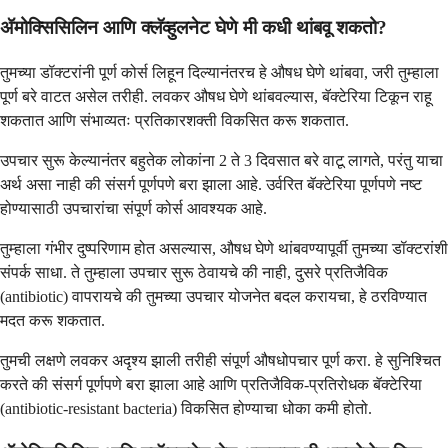
ॲमोक्सिसिलिन आणि क्लॅव्हुलनेट घेणे मी कधी थांबवू शकतो?
तुमच्या डॉक्टरांनी पूर्ण कोर्स लिहून दिल्यानंतरच हे औषध घेणे थांबवा, जरी तुम्हाला
पूर्ण बरे वाटत असेल तरीही. लवकर औषध घेणे थांबवल्यास, बॅक्टेरिया टिकून राहू
शकतात आणि संभाव्यतः प्रतिकारशक्ती विकसित करू शकतात.
उपचार सुरू केल्यानंतर बहुतेक लोकांना 2 ते 3 दिवसात बरे वाटू लागते, परंतु याचा
अर्थ असा नाही की संसर्ग पूर्णपणे बरा झाला आहे. उर्वरित बॅक्टेरिया पूर्णपणे नष्ट
होण्यासाठी उपचारांचा संपूर्ण कोर्स आवश्यक आहे.
तुम्हाला गंभीर दुष्परिणाम होत असल्यास, औषध घेणे थांबवण्यापूर्वी तुमच्या डॉक्टरांशी
संपर्क साधा. ते तुम्हाला उपचार सुरू ठेवायचे की नाही, दुसरे प्रतिजैविक
(antibiotic) वापरायचे की तुमच्या उपचार योजनेत बदल करायचा, हे ठरविण्यात
मदत करू शकतात.
तुमची लक्षणे लवकर अदृश्य झाली तरीही संपूर्ण औषधोपचार पूर्ण करा. हे सुनिश्चित
करते की संसर्ग पूर्णपणे बरा झाला आहे आणि प्रतिजैविक-प्रतिरोधक बॅक्टेरिया
(antibiotic-resistant bacteria) विकसित होण्याचा धोका कमी होतो.