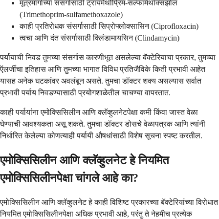
मूत्रमार्गाच्या संसर्गासाठी ट्रायमेथोप्रिम-सल्फामेथॉक्सझोल
(Trimethoprim-sulfamethoxazole)
काही प्रतिरोधक संसर्गासाठी सिप्रोफ्लोक्सासिन (Ciprofloxacin)
त्वचा आणि दंत संसर्गासाठी क्लिंडामायसिन (Clindamycin)
पर्यायाची निवड तुमच्या संसर्गास कारणीभूत असलेल्या बॅक्टेरियाचा प्रकार, तुमच्या
ऍलर्जीचा इतिहास आणि तुमच्या भागात विविध प्रतिजैविके किती प्रभावी आहेत
यासह अनेक घटकांवर अवलंबून असते. तुमचा डॉक्टर शक्य असल्यास सर्वात
प्रभावी पर्याय निवडण्यासाठी प्रयोगशाळेतील चाचण्या वापरतात.
काही पर्यायांना एमोक्सिसिलीन आणि क्लॅव्हुलनेटपेक्षा कमी किंवा जास्त वेळा
घेण्याची आवश्यकता असू शकते. तुमचा डॉक्टर डोसचे वेळापत्रक आणि त्यांनी
निर्धारित केलेल्या कोणत्याही पर्यायी औषधांसाठी विशेष सूचना स्पष्ट करतील.
एमोक्सिसिलीन आणि क्लॅव्हुलनेट हे नियमित
एमोक्सिसिलीनपेक्षा चांगले आहे का?
एमोक्सिसिलीन आणि क्लॅव्हुलनेट हे काही विशिष्ट प्रकारच्या बॅक्टेरियांच्या विरोधात
नियमित एमोक्सिसिलीनपेक्षा अधिक प्रभावी आहे, परंतु ते नेहमीच प्रत्येक