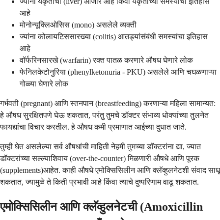
ज्यांना यकृताचा (liver) आजार आहे किंवा यकृताच्या समस्यांचा इतिहास
आहे
मोनोन्यूक्लिओसिस (mono) असलेले व्यक्ती
ज्यांना कोलायटिससारख्या (colitis) आतड्यांसंबंधी समस्यांचा इतिहास
आहे
वॉर्फरिनसारखे (warfarin) रक्त पातळ करणारे औषध घेणारे लोक
फेनिलकेटोनुरिया (phenylketonuria - PKU) असलेले आणि चघळणाऱ्या
गोळ्या घेणारे लोक
गर्भवती (pregnant) आणि स्तनपान (breastfeeding) करणाऱ्या महिला सामान्यत:
हे औषध सुरक्षितपणे घेऊ शकतात, परंतु तुमचे डॉक्टर संभाव्य धोक्यांच्या तुलनेत
फायद्यांचा विचार करतील. हे औषध कमी प्रमाणात आईच्या दुधात जाते.
तुम्ही घेत असलेल्या सर्व औषधांची माहिती नेहमी तुमच्या डॉक्टरांना द्या, ज्यात
डॉक्टरांच्या सल्ल्याशिवाय (over-the-counter) मिळणारी औषधे आणि पूरक
(supplements)आहेत. काही औषधे एमोक्सिसिलीन आणि क्लॅव्हुलनेटशी संवाद साधू
शकतात, ज्यामुळे ते किती प्रभावी आहे किंवा त्याचे दुष्परिणाम वाढू शकतात.
एमोक्सिसिलीन आणि क्लॅव्हुलनेटची (Amoxicillin