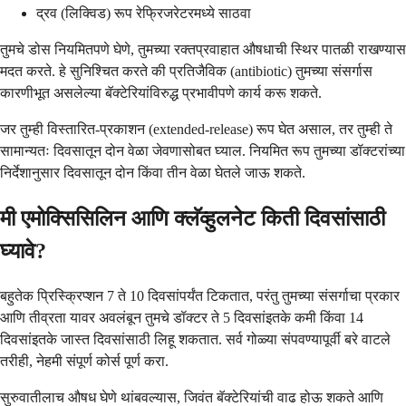
द्रव (लिक्विड) रूप रेफ्रिजरेटरमध्ये साठवा
तुमचे डोस नियमितपणे घेणे, तुमच्या रक्तप्रवाहात औषधाची स्थिर पातळी राखण्यास
मदत करते. हे सुनिश्चित करते की प्रतिजैविक (antibiotic) तुमच्या संसर्गास
कारणीभूत असलेल्या बॅक्टेरियांविरुद्ध प्रभावीपणे कार्य करू शकते.
जर तुम्ही विस्तारित-प्रकाशन (extended-release) रूप घेत असाल, तर तुम्ही ते
सामान्यतः दिवसातून दोन वेळा जेवणासोबत घ्याल. नियमित रूप तुमच्या डॉक्टरांच्या
निर्देशानुसार दिवसातून दोन किंवा तीन वेळा घेतले जाऊ शकते.
मी एमोक्सिसिलिन आणि क्लॅव्हुलनेट किती दिवसांसाठी
घ्यावे?
बहुतेक प्रिस्क्रिप्शन 7 ते 10 दिवसांपर्यंत टिकतात, परंतु तुमच्या संसर्गाचा प्रकार
आणि तीव्रता यावर अवलंबून तुमचे डॉक्टर ते 5 दिवसांइतके कमी किंवा 14
दिवसांइतके जास्त दिवसांसाठी लिहू शकतात. सर्व गोळ्या संपवण्यापूर्वी बरे वाटले
तरीही, नेहमी संपूर्ण कोर्स पूर्ण करा.
सुरुवातीलाच औषध घेणे थांबवल्यास, जिवंत बॅक्टेरियांची वाढ होऊ शकते आणि