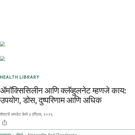
Benchmarks
Stories
FAQ
Sign up / Log in
HEALTH LIBRARY
ॲमॉक्सिसिलीन आणि क्लॅव्हुलनेट म्हणजे काय:
उपयोग, डोस, दुष्परिणाम आणि अधिक
शेवटचे अपडेट केले
३ एप्रिल, २०२६
मुख्यपृष्ठ
औषधे
Amoxicillin And Clavulanate Oral Route