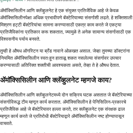
ॲमॉक्सिसिलीन आणि क्लॅव्हुलनेट हे एक संयुक्त प्रतिजैविक आहे जे केवळ
ॲमॉक्सिसिलीनपेक्षा अधिक प्रभावीपणे बॅक्टेरियाच्या संसर्गाशी लढते. हे शक्तिशाली
मिश्रण हट्टी बॅक्टेरियांचा सामना करण्यासाठी एकत्र काम करते जे एकट्या
प्रतिजैविकांना प्रतिकार करू शकतात, ज्यामुळे ते अनेक सामान्य संसर्गासाठी एक
विश्वसनीय पर्याय बनवते.
तुम्ही हे औषध ऑगस्टिन या ब्रँड नावाने ओळखत असाल. जेव्हा तुमच्या डॉक्टरांना
नियमित ॲमॉक्सिसिलीन स्वतःहून हाताळू शकत नसलेल्या संसर्गावर उपचार
करण्यासाठी अतिरिक्त शक्तीची आवश्यकता असते, तेव्हा ते हे औषध देतात.
ॲमॉक्सिसिलीन आणि क्लॅव्हुलनेट म्हणजे काय?
ॲमॉक्सिसिलीन आणि क्लॅव्हुलनेटमध्ये दोन सक्रिय घटक असतात जे बॅक्टेरियाच्या
संसर्गाविरूद्ध टीम म्हणून कार्य करतात. ॲमॉक्सिसिलीन हे पेनिसिलिन-प्रकारचे
प्रतिजैविक आहे जे बॅक्टेरियावर हल्ला करते, तर क्लॅव्हुलनेट एक संरक्षक ढाल
म्हणून कार्य करते जे प्रतिरोधी बॅक्टेरियाद्वारे ॲमॉक्सिसिलीन नष्ट होण्यापासून
वाचवते.