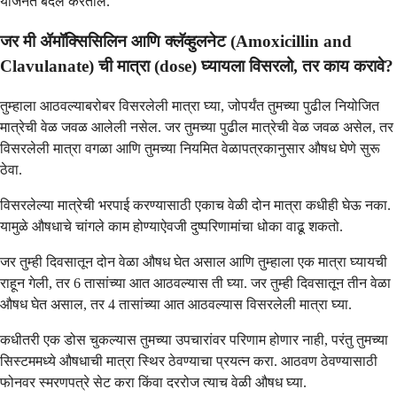
योजनेत बदल करतील.
जर मी ॲमॉक्सिसिलिन आणि क्लॅव्हुलनेट (Amoxicillin and
Clavulanate) ची मात्रा (dose) घ्यायला विसरलो, तर काय करावे?
तुम्हाला आठवल्याबरोबर विसरलेली मात्रा घ्या, जोपर्यंत तुमच्या पुढील नियोजित
मात्रेची वेळ जवळ आलेली नसेल. जर तुमच्या पुढील मात्रेची वेळ जवळ असेल, तर
विसरलेली मात्रा वगळा आणि तुमच्या नियमित वेळापत्रकानुसार औषध घेणे सुरू
ठेवा.
विसरलेल्या मात्रेची भरपाई करण्यासाठी एकाच वेळी दोन मात्रा कधीही घेऊ नका.
यामुळे औषधाचे चांगले काम होण्याऐवजी दुष्परिणामांचा धोका वाढू शकतो.
जर तुम्ही दिवसातून दोन वेळा औषध घेत असाल आणि तुम्हाला एक मात्रा घ्यायची
राहून गेली, तर 6 तासांच्या आत आठवल्यास ती घ्या. जर तुम्ही दिवसातून तीन वेळा
औषध घेत असाल, तर 4 तासांच्या आत आठवल्यास विसरलेली मात्रा घ्या.
कधीतरी एक डोस चुकल्यास तुमच्या उपचारांवर परिणाम होणार नाही, परंतु तुमच्या
सिस्टममध्ये औषधाची मात्रा स्थिर ठेवण्याचा प्रयत्न करा. आठवण ठेवण्यासाठी
फोनवर स्मरणपत्रे सेट करा किंवा दररोज त्याच वेळी औषध घ्या.