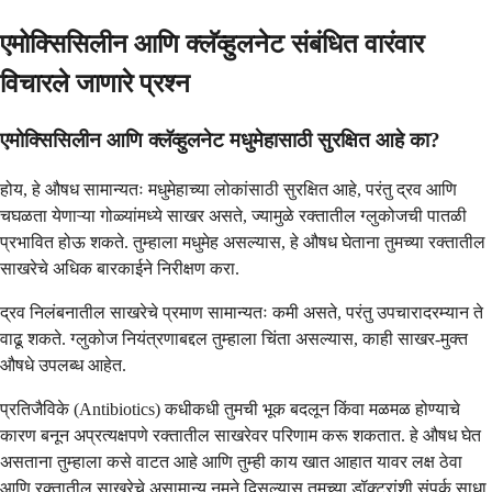
एमोक्सिसिलीन आणि क्लॅव्हुलनेट संबंधित वारंवार
विचारले जाणारे प्रश्न
एमोक्सिसिलीन आणि क्लॅव्हुलनेट मधुमेहासाठी सुरक्षित आहे का?
होय, हे औषध सामान्यतः मधुमेहाच्या लोकांसाठी सुरक्षित आहे, परंतु द्रव आणि
चघळता येणाऱ्या गोळ्यांमध्ये साखर असते, ज्यामुळे रक्तातील ग्लुकोजची पातळी
प्रभावित होऊ शकते. तुम्हाला मधुमेह असल्यास, हे औषध घेताना तुमच्या रक्तातील
साखरेचे अधिक बारकाईने निरीक्षण करा.
द्रव निलंबनातील साखरेचे प्रमाण सामान्यतः कमी असते, परंतु उपचारादरम्यान ते
वाढू शकते. ग्लुकोज नियंत्रणाबद्दल तुम्हाला चिंता असल्यास, काही साखर-मुक्त
औषधे उपलब्ध आहेत.
प्रतिजैविके (Antibiotics) कधीकधी तुमची भूक बदलून किंवा मळमळ होण्याचे
कारण बनून अप्रत्यक्षपणे रक्तातील साखरेवर परिणाम करू शकतात. हे औषध घेत
असताना तुम्हाला कसे वाटत आहे आणि तुम्ही काय खात आहात यावर लक्ष ठेवा
आणि रक्तातील साखरेचे असामान्य नमुने दिसल्यास तुमच्या डॉक्टरांशी संपर्क साधा.