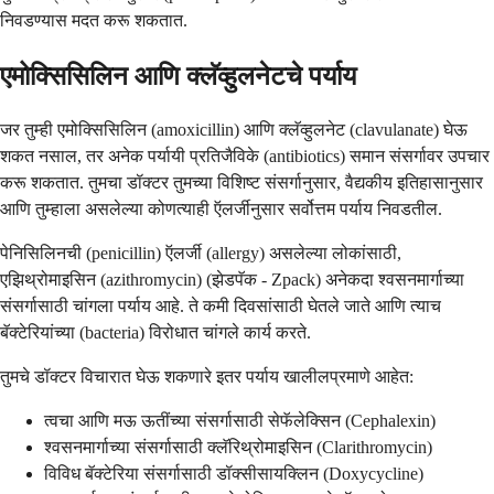
निवडण्यास मदत करू शकतात.
एमोक्सिसिलिन आणि क्लॅव्हुलनेटचे पर्याय
जर तुम्ही एमोक्सिसिलिन (amoxicillin) आणि क्लॅव्हुलनेट (clavulanate) घेऊ
शकत नसाल, तर अनेक पर्यायी प्रतिजैविके (antibiotics) समान संसर्गावर उपचार
करू शकतात. तुमचा डॉक्टर तुमच्या विशिष्ट संसर्गानुसार, वैद्यकीय इतिहासानुसार
आणि तुम्हाला असलेल्या कोणत्याही ऍलर्जीनुसार सर्वोत्तम पर्याय निवडतील.
पेनिसिलिनची (penicillin) ऍलर्जी (allergy) असलेल्या लोकांसाठी,
एझिथ्रोमाइसिन (azithromycin) (झेडपॅक - Zpack) अनेकदा श्वसनमार्गाच्या
संसर्गासाठी चांगला पर्याय आहे. ते कमी दिवसांसाठी घेतले जाते आणि त्याच
बॅक्टेरियांच्या (bacteria) विरोधात चांगले कार्य करते.
तुमचे डॉक्टर विचारात घेऊ शकणारे इतर पर्याय खालीलप्रमाणे आहेत:
त्वचा आणि मऊ ऊतींच्या संसर्गासाठी सेफॅलेक्सिन (Cephalexin)
श्वसनमार्गाच्या संसर्गासाठी क्लॅरिथ्रोमाइसिन (Clarithromycin)
विविध बॅक्टेरिया संसर्गासाठी डॉक्सीसायक्लिन (Doxycycline)