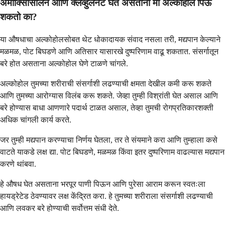
ॲमोक्सिसिलिन आणि क्लॅव्हुलनेट घेत असताना मी अल्कोहोल पिऊ
शकतो का?
या औषधाचा अल्कोहोलसोबत थेट धोकादायक संवाद नसला तरी, मद्यपान केल्याने
मळमळ, पोट बिघडणे आणि अतिसार यासारखे दुष्परिणाम वाढू शकतात. संसर्गातून
बरे होत असताना अल्कोहोल घेणे टाळणे चांगले.
अल्कोहोल तुमच्या शरीराची संसर्गाशी लढण्याची क्षमता देखील कमी करू शकते
आणि तुमच्या आरोग्यास विलंब करू शकते. जेव्हा तुम्ही विश्रांती घेत असाल आणि
बरे होण्यास बाधा आणणारे पदार्थ टाळत असाल, तेव्हा तुमची रोगप्रतिकारशक्ती
अधिक चांगली कार्य करते.
जर तुम्ही मद्यपान करण्याचा निर्णय घेतला, तर ते संयमाने करा आणि तुम्हाला कसे
वाटते याकडे लक्ष द्या. पोट बिघडणे, मळमळ किंवा इतर दुष्परिणाम वाढल्यास मद्यपान
करणे थांबवा.
हे औषध घेत असताना भरपूर पाणी पिऊन आणि पुरेसा आराम करून स्वतःला
हायड्रेटेड ठेवण्यावर लक्ष केंद्रित करा. हे तुमच्या शरीराला संसर्गाशी लढण्याची
आणि लवकर बरे होण्याची सर्वोत्तम संधी देते.