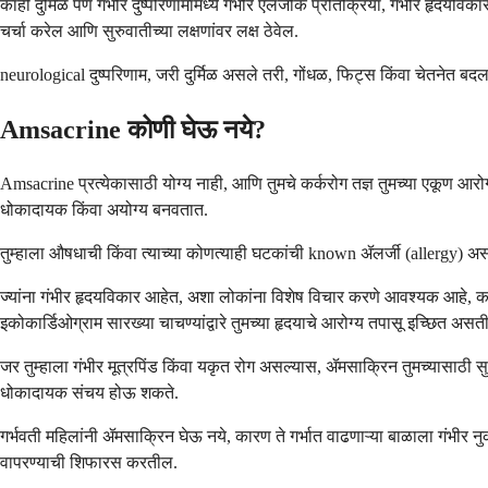
काही दुर्मिळ पण गंभीर दुष्परिणामांमध्ये गंभीर एलर्जीक प्रतिक्रिया, गंभीर हृदयवि
चर्चा करेल आणि सुरुवातीच्या लक्षणांवर लक्ष ठेवेल.
neurological दुष्परिणाम, जरी दुर्मिळ असले तरी, गोंधळ, फिट्स किंवा चेतनेत बदल
Amsacrine कोणी घेऊ नये?
Amsacrine प्रत्येकासाठी योग्य नाही, आणि तुमचे कर्करोग तज्ञ तुमच्या एकूण आर
धोकादायक किंवा अयोग्य बनवतात.
तुम्हाला औषधाची किंवा त्याच्या कोणत्याही घटकांची known ॲलर्जी (allergy) अस
ज्यांना गंभीर हृदयविकार आहेत, अशा लोकांना विशेष विचार करणे आवश्यक आहे, क
इकोकार्डिओग्राम सारख्या चाचण्यांद्वारे तुमच्या हृदयाचे आरोग्य तपासू इच्छित असत
जर तुम्हाला गंभीर मूत्रपिंड किंवा यकृत रोग असल्यास, ॲमसाक्रिन तुमच्यासाठी स
धोकादायक संचय होऊ शकते.
गर्भवती महिलांनी ॲमसाक्रिन घेऊ नये, कारण ते गर्भात वाढणाऱ्या बाळाला गंभीर
वापरण्याची शिफारस करतील.