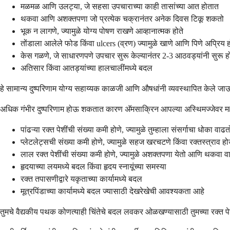
मळमळ आणि उलट्या, जे सहसा उपचाराच्या काही तासांच्या आत होतात
थकवा आणि अशक्तपणा जो प्रत्येक चक्रानंतर अनेक दिवस टिकू शकतो
भूक न लागणे, ज्यामुळे योग्य पोषण राखणे आव्हानात्मक होते
तोंडाला आलेले फोड किंवा ulcers (व्रण) ज्यामुळे खाणे आणि पिणे अप्रिय
केस गळणे, जे साधारणपणे उपचार सुरू केल्यानंतर 2-3 आठवड्यांनी सुरू हो
अतिसार किंवा आतड्यांच्या हालचालींमध्ये बदल
हे सामान्य दुष्परिणाम योग्य सहाय्यक काळजी आणि औषधांनी व्यवस्थापित केले 
अधिक गंभीर दुष्परिणाम होऊ शकतात कारण अ‍ॅमसाक्रिन आपल्या अस्थिमज्जेवर महत्
पांढऱ्या रक्त पेशींची संख्या कमी होणे, ज्यामुळे तुम्हाला संसर्गाचा धोका वाढत
प्लेटलेट्सची संख्या कमी होणे, ज्यामुळे सहज खरचटणे किंवा रक्तस्त्राव
लाल रक्त पेशींची संख्या कमी होणे, ज्यामुळे अशक्तपणा येतो आणि थकवा व
हृदयाच्या लयमध्ये बदल किंवा हृदय स्नायूंच्या समस्या
रक्त तपासणीद्वारे यकृताच्या कार्यामध्ये बदल
मूत्रपिंडाच्या कार्यामध्ये बदल ज्यासाठी देखरेखेची आवश्यकता आहे
तुमचे वैद्यकीय पथक कोणत्याही चिंतेचे बदल लवकर ओळखण्यासाठी तुमच्या रक्त प