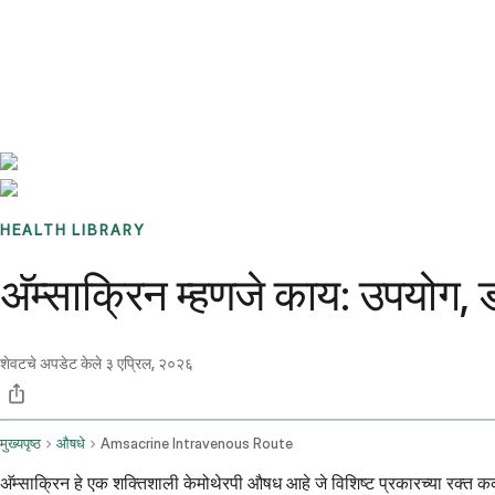
Benchmarks
Stories
FAQ
Sign up / Log in
HEALTH LIBRARY
अ‍ॅम्साक्रिन म्हणजे काय: उपयोग,
शेवटचे अपडेट केले
३ एप्रिल, २०२६
मुख्यपृष्ठ
औषधे
Amsacrine Intravenous Route
अ‍ॅम्साक्रिन हे एक शक्तिशाली केमोथेरपी औषध आहे जे विशिष्ट प्रकारच्या रक्त कर्क