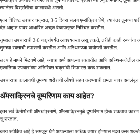
एम्सॅक्रिन उपचाराचा कालावधी तुमच्या विशिष्ट प्रकारच्या ल्युकेमियावर, तुम्ह
त्यानंतर विश्रांतीचा कालावधी असतो.
एका विशिष्ट उपचार चक्रात, 3-5 दिवस सलग एम्सॅक्रिन घेणे, त्यानंतर तुमच्या शर
देत आहात यावर आधारित अचूक वेळापत्रक निश्चित करतील.
तुम्हाला उपचाराची 2-6 चक्रांपर्यंत आवश्यकता असू शकते, तरीही काही रुग्णांना
तुमच्या रक्ताची तपासणी करतील आणि अस्थिमज्जा बायोप्सी करतील.
लक्ष्य हे माफी मिळवणे आहे, ज्याचा अर्थ आपल्या रक्तातील आणि अस्थिमज्जेतील कर
एकात्मिक उपचारांच्या अतिरिक्त चक्रांची शिफारस करू शकतात.
उपचाराचा कालावधी तुमच्या शरीराची औषधे सहन करण्याची क्षमता यावर अवलंबून 
अ‍ॅमसाक्रिनचे दुष्परिणाम काय आहेत?
इतर सर्व केमोथेरपी औषधांप्रमाणे, अ‍ॅमसाक्रिनमुळे दुष्परिणाम होऊ शकतात कारण त
सुधारतात.
काय अपेक्षित आहे हे समजून घेणे आपल्याला अधिक तयार होण्यास मदत करू शकते आण