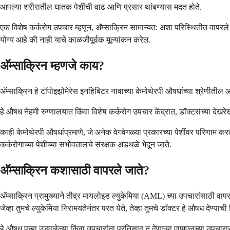
आपल्या शरीरातील घातक पेशींची वाढ आणि प्रसार थांबण्यास मदत होते.
एक विशेष कर्करोग उपचार म्हणून, अ‍ॅम्साक्रिन सामान्यत: अशा परिस्थितीत वापरले 
योग्य आहे की नाही याचे काळजीपूर्वक मूल्यांकन करेल.
अ‍ॅम्साक्रिन म्हणजे काय?
अ‍ॅम्साक्रिन हे टॉपोइझोमेरेस इनहिबिटर नावाच्या केमोथेरपी औषधांच्या श्रेणीतील आ
हे औषध नेहमी रुग्णालयात किंवा विशेष कर्करोग उपचार केंद्रात, डॉक्टरांच्या देखरेख
काही केमोथेरपी औषधांप्रमाणे, जे अनेक वेगवेगळ्या प्रकारच्या पेशींवर परिणाम करता
कर्करोगाच्या पेशींच्या सभोवतालचे संरक्षक अडथळे भेदून जाते.
अ‍ॅम्साक्रिन कशासाठी वापरले जाते?
अ‍ॅम्साक्रिन प्रामुख्याने तीव्र मायलोइड ल्युकेमिया (AML) च्या उपचारांसाठी व
जेव्हा तुमचे ल्युकेमिया निरामयतेनंतर परत येते, तेव्हा तुमचे डॉक्टर हे औषध देण्
हे औषध पुन्हा उद्भवलेल्या किंवा उपचारांना प्रतिसाद न देणाऱ्या एएमएलच्या उपचार