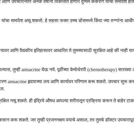
कार आणि उपचारांनंतर अनेक वर्षांनी विकसित होणारे दुय्यम कर्करोग यांचा समावेश होत
 यांचा समावेश असू शकतो. हे सहसा फक्त उच्च डोसमध्ये किंवा ज्या रुग्णांना आधीप
ोग्यावर आणि वैद्यकीय इतिहासावर आधारित ते तुमच्यासाठी सुरक्षित आहे की नाही 
ल्यास, तुम्ही amsacrine घेऊ नये. पूर्वीच्या केमोथेरपी (chemotherapy) सारख्य
ारण amsacrine हृदयाच्या लय आणि कार्यावर परिणाम करू शकते. उपचार सुरू करण्य
ील.
ुरक्षित नसू शकते. ही इंद्रिये औषध आपल्या शरीरातून प्रक्रिया करून ते बाहेर टा
 नुकसान करू शकते. जर तुम्ही प्रजननक्षम वयाचे असाल, तर तुमचे डॉक्टर उपचाराप