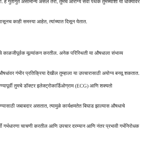
ो. हे गुंतागुंत असामान्य असले तरी, तुमचे आरोग्य सेवा पथक तुमच्याशी या धोक्यांवर
ासूनच काही समस्या आहेत, त्यांच्यात दिसून येतात.
याचे काळजीपूर्वक मूल्यांकन करतील. अनेक परिस्थिती या औषधाला संभाव्य
ा औषधांवर गंभीर प्रतिक्रिया देखील तुम्हाला या उपचारासाठी अयोग्य बनवू शकतात.
ापूर्वी तुमचे डॉक्टर इलेक्ट्रोकार्डिओग्राम (ECG) आणि शक्यतो
कण्यासाठी जबाबदार असतात, त्यामुळे कार्यक्षमतेत बिघाड झाल्यास औषधाचे
ूर्वी गर्भधारणा चाचणी करतील आणि उपचार दरम्यान आणि नंतर प्रभावी गर्भनिरोधक