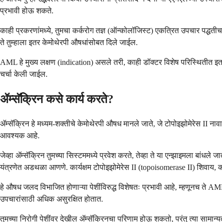
प्रभावी होऊ शकते.
काही प्रकरणांमध्ये, तुमचा कर्करोग तज्ञ (ऑन्कोलॉजिस्ट) एकत्रित उपचार पद्धती
ते तुम्हाला इतर केमोथेरपी औषधांसोबत दिले जाईल.
AML हे मुख्य लक्षण (indication) असले तरी, काही डॉक्टर विशेष परिस्थितीत इतर 
चर्चा केली जाईल.
ॲम्सॅक्रिन कसे कार्य करते?
ॲम्सॅक्रिन हे मध्यम-शक्तीचे केमोथेरपी औषध मानले जाते, जे टोपोइझोमेरेस II नावाच
आवश्यक आहे.
जेव्हा ॲम्सॅक्रिन तुमच्या सिस्टममध्ये प्रवेश करते, तेव्हा ते या एन्झाइमला बांध
यंत्रणेत अडथळा आणणे. कार्यक्षम टोपोइझोमेरेस II (topoisomerase II) शिवाय, कर
हे औषध जलद विभाजित होणाऱ्या पेशींविरुद्ध विशेषतः प्रभावी आहे, म्हणूनच ते AML सा
उपचारांसाठी अधिक असुरक्षित होतात.
तुमच्या निरोगी पेशींवर देखील ॲम्सॅक्रिनचा परिणाम होऊ शकतो, परंतु त्या सामान