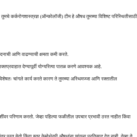
 तुमचे कर्करोगशास्त्रज्ञ (ऑन्कोलॉजी) टीम हे औषध तुमच्या विशिष्ट परिस्थितीसाठी
त्पादनाची आणि वाढण्याची क्षमता कमी करते.
 रक्तप्रवाहात देण्यापूर्वी योग्यरित्या पातळ करणे आवश्यक आहे.
्ध विशेषतः चांगले कार्य करते कारण ते तुमच्या अस्थिमज्जा आणि रक्तातील
पेशींवर परिणाम करतो. जेव्हा पहिल्या फळीतील उपचार प्रभावी ठरत नाहीत किंवा
तर परत येतो किंवा इतर केमोथेरपी औषधांना चांगला प्रतिसाद देत नाही, तेव्हा ते