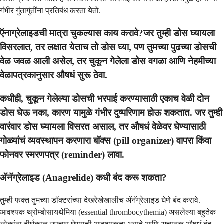
गंभीर गुंतागुंतींना प्रतिबंध करता येतो.
ऍनाग्रेलाइडची मात्रा चुकल्यास काय करावे?जर तुम्ही डोस घ्यायला
विसरलात, तर लक्षात येताच तो डोस घ्या, पण तुमच्या पुढच्या डोसची
वेळ जवळ आली असेल, तर चुकून गेलेला डोस वगळा आणि नेहमीच्या
वेळापत्रकानुसार औषधं सुरू ठेवा.
कधीही, चुकून गेलेल्या डोसची भरपाई करण्यासाठी एकाच वेळी दोन
डोस घेऊ नका, कारण यामुळे गंभीर दुष्परिणाम होऊ शकतात. जर तुम्ही
वारंवार डोस घ्यायला विसरत असाल, तर औषधं वेळेवर घेण्यासाठी
गोळ्यांचं व्यवस्थापन करणारा बॉक्स (pill organizer) वापरा किंवा
फोनवर स्मरणपत्र (reminder) लावा.
ॲनॅग्रेलाइड (Anagrelide) कधी बंद करू शकता?
तुम्ही फक्त तुमच्या डॉक्टरांच्या देखरेखेखालीच ॲनॅग्रेलाइड घेणे बंद करावे.
आवश्यक थ्रोम्बोसायथेमिया (essential thrombocythemia) असलेल्या बहुतेक