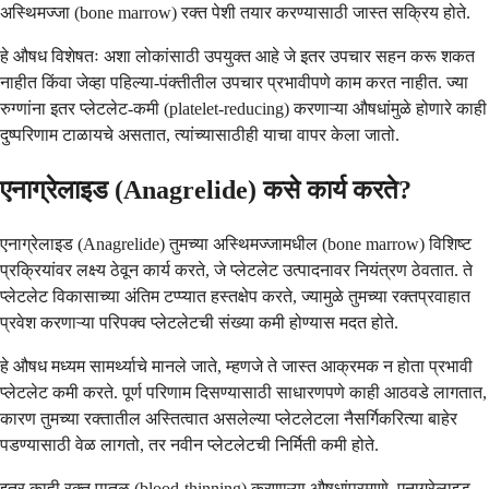
अस्थिमज्जा (bone marrow) रक्त पेशी तयार करण्यासाठी जास्त सक्रिय होते.
हे औषध विशेषतः अशा लोकांसाठी उपयुक्त आहे जे इतर उपचार सहन करू शकत
नाहीत किंवा जेव्हा पहिल्या-पंक्तीतील उपचार प्रभावीपणे काम करत नाहीत. ज्या
रुग्णांना इतर प्लेटलेट-कमी (platelet-reducing) करणाऱ्या औषधांमुळे होणारे काही
दुष्परिणाम टाळायचे असतात, त्यांच्यासाठीही याचा वापर केला जातो.
एनाग्रेलाइड (Anagrelide) कसे कार्य करते?
एनाग्रेलाइड (Anagrelide) तुमच्या अस्थिमज्जामधील (bone marrow) विशिष्ट
प्रक्रियांवर लक्ष्य ठेवून कार्य करते, जे प्लेटलेट उत्पादनावर नियंत्रण ठेवतात. ते
प्लेटलेट विकासाच्या अंतिम टप्प्यात हस्तक्षेप करते, ज्यामुळे तुमच्या रक्तप्रवाहात
प्रवेश करणाऱ्या परिपक्व प्लेटलेटची संख्या कमी होण्यास मदत होते.
हे औषध मध्यम सामर्थ्याचे मानले जाते, म्हणजे ते जास्त आक्रमक न होता प्रभावी
प्लेटलेट कमी करते. पूर्ण परिणाम दिसण्यासाठी साधारणपणे काही आठवडे लागतात,
कारण तुमच्या रक्तातील अस्तित्वात असलेल्या प्लेटलेटला नैसर्गिकरित्या बाहेर
पडण्यासाठी वेळ लागतो, तर नवीन प्लेटलेटची निर्मिती कमी होते.
इतर काही रक्त पातळ (blood-thinning) करणाऱ्या औषधांप्रमाणे, एनाग्रेलाइड