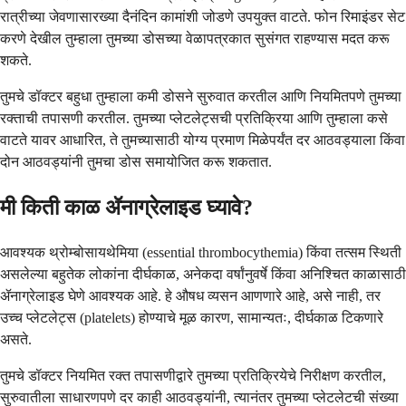
रात्रीच्या जेवणासारख्या दैनंदिन कामांशी जोडणे उपयुक्त वाटते. फोन रिमाइंडर सेट
करणे देखील तुम्हाला तुमच्या डोसच्या वेळापत्रकात सुसंगत राहण्यास मदत करू
शकते.
तुमचे डॉक्टर बहुधा तुम्हाला कमी डोसने सुरुवात करतील आणि नियमितपणे तुमच्या
रक्ताची तपासणी करतील. तुमच्या प्लेटलेट्सची प्रतिक्रिया आणि तुम्हाला कसे
वाटते यावर आधारित, ते तुमच्यासाठी योग्य प्रमाण मिळेपर्यंत दर आठवड्याला किंवा
दोन आठवड्यांनी तुमचा डोस समायोजित करू शकतात.
मी किती काळ ॲनाग्रेलाइड घ्यावे?
आवश्यक थ्रोम्बोसायथेमिया (essential thrombocythemia) किंवा तत्सम स्थिती
असलेल्या बहुतेक लोकांना दीर्घकाळ, अनेकदा वर्षांनुवर्षे किंवा अनिश्चित काळासाठी
ॲनाग्रेलाइड घेणे आवश्यक आहे. हे औषध व्यसन आणणारे आहे, असे नाही, तर
उच्च प्लेटलेट्स (platelets) होण्याचे मूळ कारण, सामान्यतः, दीर्घकाळ टिकणारे
असते.
तुमचे डॉक्टर नियमित रक्त तपासणीद्वारे तुमच्या प्रतिक्रियेचे निरीक्षण करतील,
सुरुवातीला साधारणपणे दर काही आठवड्यांनी, त्यानंतर तुमच्या प्लेटलेटची संख्या