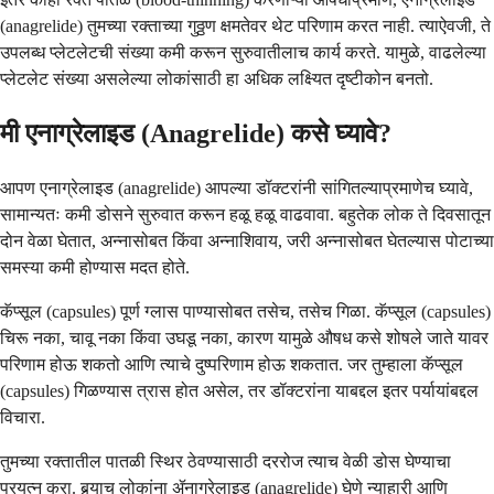
(anagrelide) तुमच्या रक्ताच्या गुठ्ठण क्षमतेवर थेट परिणाम करत नाही. त्याऐवजी, ते
उपलब्ध प्लेटलेटची संख्या कमी करून सुरुवातीलाच कार्य करते. यामुळे, वाढलेल्या
प्लेटलेट संख्या असलेल्या लोकांसाठी हा अधिक लक्ष्यित दृष्टीकोन बनतो.
मी एनाग्रेलाइड (Anagrelide) कसे घ्यावे?
आपण एनाग्रेलाइड (anagrelide) आपल्या डॉक्टरांनी सांगितल्याप्रमाणेच घ्यावे,
सामान्यतः कमी डोसने सुरुवात करून हळू हळू वाढवावा. बहुतेक लोक ते दिवसातून
दोन वेळा घेतात, अन्नासोबत किंवा अन्नाशिवाय, जरी अन्नासोबत घेतल्यास पोटाच्या
समस्या कमी होण्यास मदत होते.
कॅप्सूल (capsules) पूर्ण ग्लास पाण्यासोबत तसेच, तसेच गिळा. कॅप्सूल (capsules)
चिरू नका, चावू नका किंवा उघडू नका, कारण यामुळे औषध कसे शोषले जाते यावर
परिणाम होऊ शकतो आणि त्याचे दुष्परिणाम होऊ शकतात. जर तुम्हाला कॅप्सूल
(capsules) गिळण्यास त्रास होत असेल, तर डॉक्टरांना याबद्दल इतर पर्यायांबद्दल
विचारा.
तुमच्या रक्तातील पातळी स्थिर ठेवण्यासाठी दररोज त्याच वेळी डोस घेण्याचा
प्रयत्न करा. बर्‍याच लोकांना ॲनाग्रेलाइड (anagrelide) घेणे न्याहारी आणि