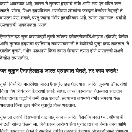
करणे आवश्यक आहे, कारण ते तुमच्या हृदयाचे ठोके आणि लय प्रभावित करू
शकते. सौम्य, स्थिर हृदयविकार असलेल्या लोकांना जवळून देखरेख ठेवूनही ते
वापरता येऊ शकते, परंतु ज्यांना गंभीर हृदयविकार आहे, त्यांना सामान्यतः पर्यायी
उपचारांची आवश्यकता असते.
ऍनाग्रेलाइड सुरू करण्यापूर्वी तुमचे डॉक्टर इलेक्ट्रोकार्डिओग्राम (ईकेजी) घेतील
आणि तुमच्या हृदयाचा प्रतिसाद तपासण्यासाठी ते वेळोवेळी पुन्हा करू शकतात. ते
छातीत दुखणे, गंभीर धडधडणे किंवा श्वास घेण्यास त्रास होणे यासारखी लक्षणे
देखील तपासतील.
जर चुकून ऍनाग्रेलाइड जास्त प्रमाणात घेतले, तर काय करावे?
तुम्ही निर्धारित मात्रेपेक्षा जास्त ऍनाग्रेलाइड घेतल्यास, त्वरित तुमच्या डॉक्टरांशी
किंवा विष नियंत्रण केंद्राशी संपर्क साधा. जास्त प्रमाणात घेतल्यास रक्तदाब
धोकादायक पद्धतीने कमी होऊ शकतो, हृदयाच्या लयमध्ये गंभीर समस्या येऊ
शकतात किंवा इतर गंभीर गुंतागुंत होऊ शकतात.
तुम्हाला लक्षणे दिसण्याची वाट पाहू नका – त्वरित वैद्यकीय मदत घ्या. औषधाची
बाटली सोबत घेऊन जा, जेणेकरून आरोग्य सेवा पुरवठादारांना नेमके काय आणि
किती प्रमाणात घेतले हे समजेल. त्वरित कारवाई केल्यास ओव्हरडोजमुळे होणाऱ्या