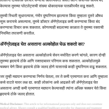
लोकांना दीर्घकाळ उपचार घेण्याची आवश्यकता असते आणि अचानक औषधं बंद
केल्यास तुमच्या प्लेटलेट्सची संख्या धोकादायक पातळीपर्यंत वाढू शकते.
तुमची स्थिती सुधारल्यास, गंभीर दुष्परिणाम झाल्यास किंवा तुम्हाला दुसरे औषध
सुरू करायचे असल्यास, तुमचे डॉक्टर ॲनॅग्रेलाइड कमी करण्याचा किंवा बंद
करण्याचा विचार करू शकतात. कोणत्याही बदलाच्या काळात ते तुमच्या रक्ताची
नियमित तपासणी करतील.
ॲनॅग्रेलाइड घेत असताना अल्कोहोल घेऊ शकतो का?
ॲनॅग्रेलाइड घेत असताना अल्कोहोलचे सेवन मर्यादित करणे चांगले, कारण दोन्ही
तुमच्या हृदयाचे ठोके आणि रक्तदाबावर परिणाम करू शकतात. अल्कोहोलमुळे
चक्कर येणे किंवा हृदयाचे ठोके जलद होणे यासारखे काही दुष्परिणाम वाढू शकतात.
जर तुम्ही मद्यपान करण्याचा निर्णय घेतला, तर ते कमी प्रमाणात करा आणि तुम्हाला
कसे वाटते यावर लक्ष द्या. काही लोकांना असे आढळते की ॲनॅग्रेलाइड घेत
असताना अगदी कमी प्रमाणात मद्यपान केल्यासही त्यांना अधिक चक्कर येते किंवा
हृदयाचे ठोके जलद होतात.
Medical Disclaimer:
This article is for informational purposes only and does not constitute
medical advice. Always consult a qualified healthcare provider for diagnosis and treatment