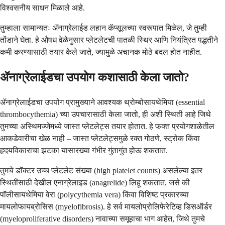
विश्वसनीय साधन मिळाले आहे.
तुम्हाला सामान्यतः ॲनाग्रेलाईड लहान कॅप्सूलच्या स्वरूपात मिळेल, जे तुम्ही
तोंडाने घेता. हे औषध वेळेनुसार प्लेटलेटची पातळी स्थिर आणि नियंत्रित पद्धतीने
कमी करण्यासाठी तयार केले जाते, ज्यामुळे अचानक मोठे बदल होत नाहीत.
ॲनाग्रेलाईडचा उपयोग कशासाठी केला जातो?
ॲनाग्रेलाईडचा उपयोग प्रामुख्याने आवश्यक थ्रोम्बोसायथेमिया (essential
thrombocythemia) च्या उपचारासाठी केला जातो, ही अशी स्थिती आहे जिथे
तुमच्या अस्थिमज्जेमध्ये जास्त प्लेटलेट्स तयार होतात. हे फक्त प्रयोगशाळेतील
आकडेवारीचा खेळ नाही – जास्त प्लेटलेट्समुळे रक्त गोठणे, स्ट्रोक किंवा
हृदयविकाराचा झटका यासारख्या गंभीर गुंतागुंत होऊ शकतात.
तुमचे डॉक्टर उच्च प्लेटलेट संख्या (high platelet counts) असलेल्या इतर
स्थितींसाठी देखील एनाग्रेलाइड (anagrelide) लिहू शकतात, जसे की
पॉलीसायथेमिया वेरा (polycythemia vera) किंवा विशिष्ट प्रकारच्या
मायलोफायब्रोसिस (myelofibrosis). हे सर्व मायलोप्रोलिफेरेटिव्ह डिसऑर्डर
(myeloproliferative disorders) नावाच्या समूहाचा भाग आहेत, जिथे तुमचे