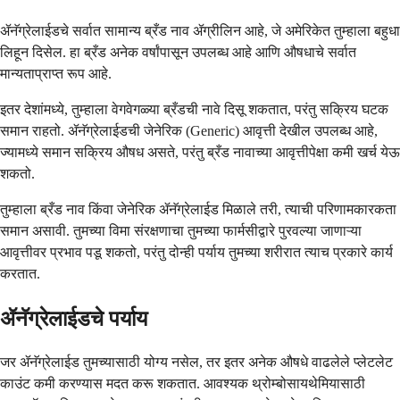
ॲनॅग्रेलाईडचे सर्वात सामान्य ब्रँड नाव ॲग्रीलिन आहे, जे अमेरिकेत तुम्हाला बहुधा
लिहून दिसेल. हा ब्रँड अनेक वर्षांपासून उपलब्ध आहे आणि औषधाचे सर्वात
मान्यताप्राप्त रूप आहे.
इतर देशांमध्ये, तुम्हाला वेगवेगळ्या ब्रँडची नावे दिसू शकतात, परंतु सक्रिय घटक
समान राहतो. ॲनॅग्रेलाईडची जेनेरिक (Generic) आवृत्ती देखील उपलब्ध आहे,
ज्यामध्ये समान सक्रिय औषध असते, परंतु ब्रँड नावाच्या आवृत्तीपेक्षा कमी खर्च येऊ
शकतो.
तुम्हाला ब्रँड नाव किंवा जेनेरिक ॲनॅग्रेलाईड मिळाले तरी, त्याची परिणामकारकता
समान असावी. तुमच्या विमा संरक्षणाचा तुमच्या फार्मसीद्वारे पुरवल्या जाणाऱ्या
आवृत्तीवर प्रभाव पडू शकतो, परंतु दोन्ही पर्याय तुमच्या शरीरात त्याच प्रकारे कार्य
करतात.
ॲनॅग्रेलाईडचे पर्याय
जर ॲनॅग्रेलाईड तुमच्यासाठी योग्य नसेल, तर इतर अनेक औषधे वाढलेले प्लेटलेट
काउंट कमी करण्यास मदत करू शकतात. आवश्यक थ्रोम्बोसायथेमियासाठी