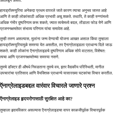
अवलंबून असते.
हायड्रॉक्स्युरिया अनेकदा प्रथम वापरले जाते कारण त्याचा अनुभव जास्त आहे
आणि ते काही लोकांसाठी अधिक प्रभावी असू शकते. तथापि, ते काही रुग्णांमध्ये
अधिक गंभीर दुष्परिणाम करू शकते, ज्यात त्वचेमध्ये बदल, तोंडाला फोड येणे आणि
प्रजननक्षमतेवर संभाव्य परिणाम यांचा समावेश आहे.
तुम्ही तरुण असल्यास, मुलांना जन्म देण्याची योजना आखत असाल किंवा तुम्हाला
हायड्रॉक्स्युरियामुळे समस्या येत असतील, तर ऍनाग्रेलाइडला प्राधान्य दिले जाऊ
शकते. काही लोकांना ऍनाग्रेलाइडचे दुष्परिणाम अधिक सोपे वाटतात, विशेषत:
त्वचा आणि प्रजननक्षमतेच्या समस्या नसणे.
तुमचे डॉक्टर ही औषधे निवडताना तुमचे वय, इतर वैद्यकीय परिस्थिती, मागील
उपचारांचा प्रतिसाद आणि वैयक्तिक प्राधान्ये यासारख्या घटकांचा विचार करतील.
ऍनाग्रेलाइडबद्दल वारंवार विचारले जाणारे प्रश्न
ऍनाग्रेलाइड हृदयरोगासाठी सुरक्षित आहे का?
तुम्हाला हृदयविकार असल्यास ऍनाग्रेलाइडचा वापर काळजीपूर्वक विचारपूर्वक