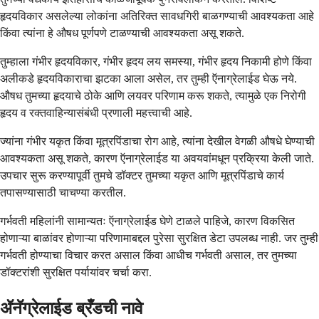
हृदयविकार असलेल्या लोकांना अतिरिक्त सावधगिरी बाळगण्याची आवश्यकता आहे
किंवा त्यांना हे औषध पूर्णपणे टाळण्याची आवश्यकता असू शकते.
तुम्हाला गंभीर हृदयविकार, गंभीर हृदय लय समस्या, गंभीर हृदय निकामी होणे किंवा
अलीकडे हृदयविकाराचा झटका आला असेल, तर तुम्ही ऍनाग्रेलाईड घेऊ नये.
औषध तुमच्या हृदयाचे ठोके आणि लयवर परिणाम करू शकते, त्यामुळे एक निरोगी
हृदय व रक्तवाहिन्यासंबंधी प्रणाली महत्त्वाची आहे.
ज्यांना गंभीर यकृत किंवा मूत्रपिंडाचा रोग आहे, त्यांना देखील वेगळी औषधे घेण्याची
आवश्यकता असू शकते, कारण ऍनाग्रेलाईड या अवयवांमधून प्रक्रिया केली जाते.
उपचार सुरू करण्यापूर्वी तुमचे डॉक्टर तुमच्या यकृत आणि मूत्रपिंडाचे कार्य
तपासण्यासाठी चाचण्या करतील.
गर्भवती महिलांनी सामान्यतः ऍनाग्रेलाईड घेणे टाळले पाहिजे, कारण विकसित
होणाऱ्या बाळांवर होणाऱ्या परिणामाबद्दल पुरेसा सुरक्षित डेटा उपलब्ध नाही. जर तुम्ही
गर्भवती होण्याचा विचार करत असाल किंवा आधीच गर्भवती असाल, तर तुमच्या
डॉक्टरांशी सुरक्षित पर्यायांवर चर्चा करा.
ॲनॅग्रेलाईड ब्रँडची नावे