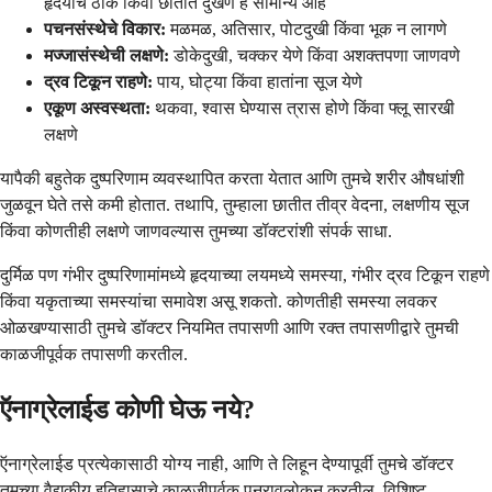
हृदयाचे ठोके किंवा छातीत दुखणे हे सामान्य आहे
पचनसंस्थेचे विकार:
मळमळ, अतिसार, पोटदुखी किंवा भूक न लागणे
मज्जासंस्थेची लक्षणे:
डोकेदुखी, चक्कर येणे किंवा अशक्तपणा जाणवणे
द्रव टिकून राहणे:
पाय, घोट्या किंवा हातांना सूज येणे
एकूण अस्वस्थता:
थकवा, श्वास घेण्यास त्रास होणे किंवा फ्लू सारखी
लक्षणे
यापैकी बहुतेक दुष्परिणाम व्यवस्थापित करता येतात आणि तुमचे शरीर औषधांशी
जुळवून घेते तसे कमी होतात. तथापि, तुम्हाला छातीत तीव्र वेदना, लक्षणीय सूज
किंवा कोणतीही लक्षणे जाणवल्यास तुमच्या डॉक्टरांशी संपर्क साधा.
दुर्मिळ पण गंभीर दुष्परिणामांमध्ये हृदयाच्या लयमध्ये समस्या, गंभीर द्रव टिकून राहणे
किंवा यकृताच्या समस्यांचा समावेश असू शकतो. कोणतीही समस्या लवकर
ओळखण्यासाठी तुमचे डॉक्टर नियमित तपासणी आणि रक्त तपासणीद्वारे तुमची
काळजीपूर्वक तपासणी करतील.
ऍनाग्रेलाईड कोणी घेऊ नये?
ऍनाग्रेलाईड प्रत्येकासाठी योग्य नाही, आणि ते लिहून देण्यापूर्वी तुमचे डॉक्टर
तुमच्या वैद्यकीय इतिहासाचे काळजीपूर्वक पुनरावलोकन करतील. विशिष्ट