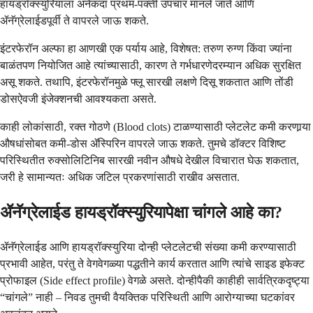
हायड्रॉक्स्युरियाला अनेकदा प्रथम-पंक्ती उपचार मानले जाते आणि
ॲनॅग्रेलाईडपूर्वी ते वापरले जाऊ शकते.
इंटरफेरॉन अल्फा हा आणखी एक पर्याय आहे, विशेषत: तरुण रुग्ण किंवा ज्यांना
बाळंतपण नियोजित आहे त्यांच्यासाठी, कारण ते गर्भधारणेदरम्यान अधिक सुरक्षित
असू शकते. तथापि, इंटरफेरॉनमुळे फ्लू सारखी लक्षणे दिसू शकतात आणि तोंडी
डोसऐवजी इंजेक्शनची आवश्यकता असते.
काही लोकांसाठी, रक्त गोठणे (Blood clots) टाळण्यासाठी प्लेटलेट कमी करणार्‍या
औषधांसोबत कमी-डोस ॲस्पिरिन वापरले जाऊ शकते. तुमचे डॉक्टर विशिष्ट
परिस्थितीत रुक्सोलिटिनिब सारखी नवीन औषधे देखील विचारात घेऊ शकतात,
जरी हे सामान्यतः अधिक जटिल प्रकरणांसाठी राखीव असतात.
ॲनॅग्रेलाईड हायड्रॉक्स्युरियापेक्षा चांगले आहे का?
ॲनॅग्रेलाईड आणि हायड्रॉक्स्युरिया दोन्ही प्लेटलेटची संख्या कमी करण्यासाठी
प्रभावी आहेत, परंतु ते वेगवेगळ्या पद्धतीने कार्य करतात आणि त्यांचे साइड इफेक्ट
प्रोफाइल (Side effect profile) वेगळे असते. दोन्हीपैकी काहीही सार्वत्रिकदृष्ट्या
“चांगले” नाही – निवड तुमची वैयक्तिक परिस्थिती आणि आरोग्याच्या घटकांवर