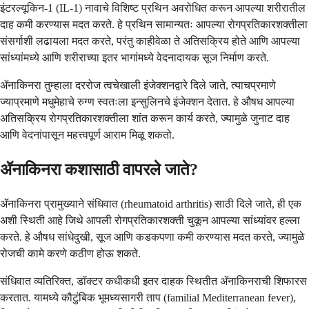
इंटरल्यूकिन-1 (IL-1) नावाचे विशिष्ट प्रथिन अवरोधित करून आपल्या शरीरातील
दाह कमी करण्यास मदत करते. हे प्रथिन सामान्यतः आपल्या रोगप्रतिकारशक्तीला
संसर्गाशी लढायला मदत करते, परंतु काहीवेळा ते अतिसक्रिय होते आणि आपल्या
सांध्यांमध्ये आणि शरीराच्या इतर भागांमध्ये वेदनादायक सूज निर्माण करते.
ॲनाकिनरा तुम्हाला दररोज त्वचेखाली इंजेक्शनद्वारे दिले जाते, त्याचप्रमाणे
ज्याप्रमाणे मधुमेहाचे रुग्ण स्वतःला इन्सुलिनचे इंजेक्शन देतात. हे औषध आपल्या
अतिसक्रिय रोगप्रतिकारशक्तीला शांत करून कार्य करते, ज्यामुळे जुनाट दाह
आणि वेदनांपासून महत्त्वपूर्ण आराम मिळू शकतो.
ॲनाकिनरा कशासाठी वापरले जाते?
ॲनाकिनरा प्रामुख्याने संधिवात (rheumatoid arthritis) साठी दिले जाते, ही एक
अशी स्थिती आहे जिथे आपली रोगप्रतिकारशक्ती चुकून आपल्या सांध्यांवर हल्ला
करते. हे औषध सांधेदुखी, सूज आणि कडकपणा कमी करण्यास मदत करते, ज्यामुळे
रोजची कामे करणे कठीण होऊ शकते.
संधिवात व्यतिरिक्त, डॉक्टर कधीकधी इतर दाहक स्थितीत ॲनाकिनराची शिफारस
करतात. यामध्ये कौटुंबिक भूमध्यसागरी ताप (familial Mediterranean fever),