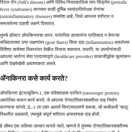
स्टिल रोग (Still's disease) आणि विविध नियतकालिक ताप सिंड्रोम (periodic
fever syndromes) सारख्या काही दुर्मिळ स्वयंप्रतिरोधक रोगांचा
(autoinflammatory diseases) समावेश आहे, जिथे आपल्या शरीरात न
समजलेल्या दाहची लक्षणे दिसतात.
तुमचे डॉक्टर ॲनाकिनराचा वापर, पारंपरिक उपचारांना प्रतिसाद न देणाऱ्या
संधिवाताच्या उग्र लक्षणांवर (gout flares) किंवा दाह (inflammation) असलेल्या
विशिष्ट त्वचेच्या विकारांवर देखील विचारू शकतात. तथापि, या उपयोगांसाठी
आपल्या आरोग्य सेवा प्रदात्याद्वारे (healthcare provider) काळजीपूर्वक मूल्यांकन
आणि देखरेखेची आवश्यकता असते.
ॲनाकिनरा कसे कार्य करते?
ॲनाकिनरा इंटरल्यूकिन-1, एक संदेशवाहक प्रथिन (messenger protein)
अवरोधित करून कार्य करते, जे आपल्या रोगप्रतिकारशक्तीला दाह निर्माण
करण्यास सांगते. IL-1 ला एका अलार्म सिस्टमप्रमाणे समजा, जो कधीकधी 'चालू'
स्थितीत अडकतो, ज्यामुळे संपूर्ण शरीरात अनावश्यक दाह होतो.
हे औषध एक लक्ष्यित उपचार मानले जाते, म्हणजे ते तुमच्या रोगप्रतिकारशक्तीच्या