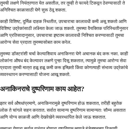
तुमची लक्षणे नियंत्रणात येत असतील, तर तुम्ही ते फायदे टिकवून ठेवण्यासाठी ते
अनिश्चित काळासाठी घेणे सुरू ठेवू शकता.
काही विशिष्ट, दुर्मिळ दाहक स्थितीत, उपचाराचा कालावधी कमी असू शकतो आणि
विशिष्ट उद्रेकांसाठी लक्ष्यित केला जाऊ शकतो. तुमच्या वैयक्तिक परिस्थितीनुसार
आणि प्रतिसादानुसार, उपचाराचा इष्टतम कालावधी निश्चित करण्यासाठी तुमचा
आरोग्य सेवा प्रदाता तुमच्यासोबत काम करेल.
तुमच्या डॉक्टरांशी चर्चा केल्याशिवाय अनाकिनरा घेणे अचानक बंद करू नका. काही
लोकांना औषध बंद केल्यावर लक्षणे पुन्हा दिसू शकतात, त्यामुळे तुमचा आरोग्य सेवा
प्रदाता तुमची मात्रा हळू हळू कमी करू इच्छितो किंवा कोणत्याही संभाव्य उद्रेकांचे
व्यवस्थापन करण्यासाठी योजना आखू शकतो.
अनाकिनराचे दुष्परिणाम काय आहेत?
इतर सर्व औषधांप्रमाणे, अनाकिनरामुळे दुष्परिणाम होऊ शकतात, तरीही बहुतेक
लोक ते चांगले सहन करतात. सर्वात सामान्य दुष्परिणाम सामान्यतः सौम्य असतात
आणि योग्य काळजी आणि देखरेखेने व्यवस्थापित केले जाऊ शकतात.
तुम्हाला येणारा सर्वात वारंवार होणारा दुष्परिणाम म्हणजे इंजेक्शनच्या ठिकाणी