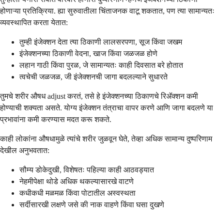
होणाऱ्या प्रतिक्रिया. ह्या सुरुवातीला चिंताजनक वाटू शकतात, पण त्या सामान्यतः
व्यवस्थापित करता येतात:
तुम्ही इंजेक्शन देता त्या ठिकाणी लालसरपणा, सूज किंवा जखम
इंजेक्शनच्या ठिकाणी वेदना, खाज किंवा जळजळ होणे
लहान गाठी किंवा पुरळ, जे सामान्यतः काही दिवसात बरे होतात
त्वचेची जळजळ, जी इंजेक्शनची जागा बदलल्याने सुधारते
तुमचे शरीर औषध adjust करतं, तसे हे इंजेक्शनच्या ठिकाणचे रिॲक्शन कमी
होण्याची शक्यता असते. योग्य इंजेक्शन तंत्राचा वापर करणे आणि जागा बदलणे या
प्रभावांना कमी करण्यास मदत करू शकते.
काही लोकांना औषधामुळे त्यांचे शरीर जुळवून घेते, तेव्हा अधिक सामान्य दुष्परिणाम
देखील अनुभवतात:
सौम्य डोकेदुखी, विशेषतः पहिल्या काही आठवड्यात
नेहमीपेक्षा थोडे अधिक थकल्यासारखे वाटणे
कधीकधी मळमळ किंवा पोटातील अस्वस्थता
सर्दीसारखी लक्षणे जसे की नाक वाहणे किंवा घसा दुखणे