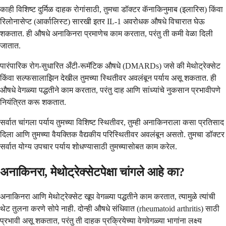
काही विशिष्ट दुर्मिळ दाहक रोगांसाठी, तुमचा डॉक्टर कॅनाकिनुमाब (इलारिस) किंवा
रिलोनासेप्ट (आर्कालिस्ट) सारखी इतर IL-1 अवरोधक औषधे विचारात घेऊ
शकतात. ही औषधे अनाकिनरा प्रमाणेच काम करतात, परंतु ती कमी वेळा दिली
जातात.
पारंपारिक रोग-सुधारित अँटी-रूमॅटिक औषधे (DMARDs) जसे की मेथोट्रेक्सेट
किंवा सल्फसालाझिन देखील तुमच्या स्थितीवर अवलंबून पर्याय असू शकतात. ही
औषधे वेगळ्या पद्धतीने काम करतात, परंतु दाह आणि सांध्यांचे नुकसान प्रभावीपणे
नियंत्रित करू शकतात.
सर्वात चांगला पर्याय तुमच्या विशिष्ट स्थितीवर, तुम्ही अनाकिनराला कसा प्रतिसाद
दिला आणि तुमच्या वैयक्तिक वैद्यकीय परिस्थितीवर अवलंबून असतो. तुमचा डॉक्टर
सर्वात योग्य उपचार पर्याय शोधण्यासाठी तुमच्यासोबत काम करेल.
अनाकिनरा, मेथोट्रेक्सेटपेक्षा चांगले आहे का?
अनाकिनरा आणि मेथोट्रेक्सेट खूप वेगळ्या पद्धतीने काम करतात, त्यामुळे त्यांची
थेट तुलना करणे सोपे नाही. दोन्ही औषधे संधिवात (rheumatoid arthritis) साठी
प्रभावी असू शकतात, परंतु ती दाहक प्रक्रियेच्या वेगवेगळ्या भागांना लक्ष्य