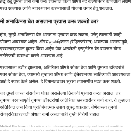
हळू हळू तुमचा डोस कमी करू शकतात किंवा औषध बंद केल्यानंतर कोणतीही लक्षणे
परत आल्यास त्यांचे व्यवस्थापन करण्यासाठी योजना तयार ठेवू शकतात.
मी अनाकिनरा घेत असताना प्रवास करू शकतो का?
होय, तुम्ही अनाकिनरा घेत असताना प्रवास करू शकता, परंतु त्यासाठी काही
योजना आवश्यक आहेत. औषध குளிர்करण (रेफ्रिजरेशन) आवश्यक असल्यामुळे,
प्रवासादरम्यान कुलर किंवा आईस पॅक असलेली इन्सुलेटेड बॅग वापरून योग्य
स्टोरेजची व्यवस्था करणे आवश्यक आहे.
प्रवासाला उशीर झाल्यास, अतिरिक्त औषधे सोबत ठेवा आणि तुमच्या डॉक्टरांचे
पत्र सोबत ठेवा, ज्यामध्ये तुम्हाला औषध आणि इंजेक्शनच्या साहित्याची आवश्यकता
आहे हे स्पष्ट केले असेल. हे विमानतळावर सुरक्षा तपासणीत मदत करू शकते.
जर तुम्ही जास्त संसर्गाचा धोका असलेल्या ठिकाणी प्रवास करत असाल, तर
तुमच्या प्रवासापूर्वी तुमच्या डॉक्टरांशी अतिरिक्त खबरदारीवर चर्चा करा. ते तुम्हाला
अतिरिक्त लस किंवा प्रतिबंधात्मक उपाय सुचवू शकतात, जेणेकरून तुमची
रोगप्रतिकारशक्ती अंशतः कमी असतानाही तुम्ही निरोगी राहाल.
Medical Disclaimer:
This article is for informational purposes only and does not constitute
medical advice. Always consult a qualified healthcare provider for diagnosis and treatment