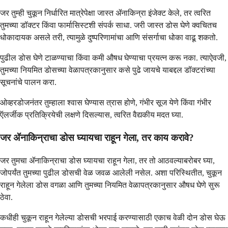
जर तुम्ही चुकून निर्धारित मात्रेपेक्षा जास्त ॲनाकिन्रा इंजेक्ट केले, तर त्वरित
तुमच्या डॉक्टर किंवा फार्मासिस्टशी संपर्क साधा. जरी जास्त डोस घेणे क्वचितच
धोकादायक असले तरी, त्यामुळे दुष्परिणामांचा आणि संसर्गाचा धोका वाढू शकतो.
पुढील डोस घेणे टाळण्याचा किंवा कमी औषध घेण्याचा प्रयत्न करू नका. त्याऐवजी,
तुमच्या नियमित डोसच्या वेळापत्रकानुसार कसे पुढे जायचे याबद्दल डॉक्टरांच्या
सूचनांचे पालन करा.
ओव्हरडोजनंतर तुम्हाला श्वास घेण्यास त्रास होणे, गंभीर सूज येणे किंवा गंभीर
ऍलर्जीक प्रतिक्रियेची लक्षणे दिसल्यास, त्वरित वैद्यकीय मदत घ्या.
जर ॲनाकिन्राचा डोस घ्यायचा राहून गेला, तर काय करावे?
जर तुमचा ॲनाकिन्राचा डोस घ्यायचा राहून गेला, तर तो आठवल्याबरोबर घ्या,
जोपर्यंत तुमच्या पुढील डोसची वेळ जवळ आलेली नसेल. अशा परिस्थितीत, चुकून
राहून गेलेला डोस वगळा आणि तुमच्या नियमित वेळापत्रकानुसार औषध घेणे सुरू
ठेवा.
कधीही चुकून राहून गेलेल्या डोसची भरपाई करण्यासाठी एकाच वेळी दोन डोस घेऊ