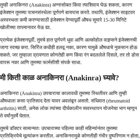
तुम्ही अनाकिनरा (Anakinra) अन्नासोबत किंवा त्याशिवाय घेऊ शकता, कारण
इंजेक्शन तुमच्या पाचनसंस्थेला पूर्णपणे बायपास करते. तथापि, इंजेक्शन साइटवर
अस्वस्थता कमी करण्यासाठी इंजेक्शन देण्यापूर्वी औषध सुमारे 15-30 मिनिटे
खोलीच्या तापमानावर येऊ द्या.
प्रत्येक इंजेक्शनपूर्वी, तुमचे हात पूर्णपणे धुवा आणि अल्कोहोल वाइप्सने इंजेक्शनची
जागा स्वच्छ करा. सिरिंज कधीही हलवू नका, कारण यामुळे औषधाचे नुकसान होऊ
शकते. जर तुम्हाला द्रावणात कोणतेही कण किंवा रंग बदललेले दिसले, तर तो डोस
वापरू नका आणि तुमच्या फार्मसीशी संपर्क साधा.
मी किती काळ अनाकिनरा (Anakinra) घ्यावे?
अनाकिनरा (Anakinra) उपचाराचा कालावधी तुमच्या स्थितीवर आणि तुम्ही
औषधाला कसा प्रतिसाद देता यावर अवलंबून असतो. संधिवात (rheumatoid
arthritis) साठी, अनेक लोक त्यांच्या दीर्घकालीन व्यवस्थापन योजनेचा भाग म्हणून
ते वर्षांनुवर्षे घेतात.
तुमचे डॉक्टर सामान्यतः उपचाराच्या पहिल्या काही महिन्यांनंतर तुमच्या
प्रतिक्रियेचे मूल्यांकन करतील. अनाकिनरामुळे कोणतीही गंभीर दुष्परिणाम न होता,