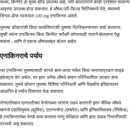
सध्या, किनेरेट हा मुख्य ब्रँड उपलब्ध आहे, जरी कालांतराने काही प्रदेशात सामान्य
आवृत्त्या उपलब्ध होऊ शकतात. हे औषध प्री-फिल्ड सिरिंजमध्ये येते, ज्यामध्ये
सिंगल-डोस स्वरूपात 100 mg एनाकिनरा असते.
तुमच्या डॉक्टरांशी किंवा फार्मासिस्टशी तुमच्या प्रिस्क्रिप्शनवर चर्चा करताना,
तुम्ही त्यांना एनाकिनरा किंवा किनेरेट यापैकी कोणत्याही नावाने बोलताना ऐकू
शकता - आणि ते एकाच औषधाबद्दल बोलत आहेत.
एनाकिनराचे पर्याय
जर एनाकिनरा तुमच्यासाठी चांगले काम करत नसेल किंवा समस्याप्रधान साइड
इफेक्ट्स देत असेल, तर इतर अनेक औषधे समान परिस्थितीवर उपचार करू
शकतात. तुमचे डॉक्टर तुमच्या विशिष्ट परिस्थिती आणि वैद्यकीय इतिहासावर
आधारित हे पर्याय विचारात घेऊ शकतात.
रोगप्रतिकार प्रणालीच्या वेगवेगळ्या भागांना लक्ष्य करणारी इतर जैविक औषधे
म्हणजे एडालिमुमाब (ह्युमिरा), एटानरसेप्ट (एम्बरेल) आणि इन्फ्लिक्सिमाब (रेमिकेड).
हे एनाकिनरापेक्षा वेगळे काम करतात परंतु संधिवात आणि इतर दाहक स्थित्तींसाठी
प्रभावी असू शकतात.