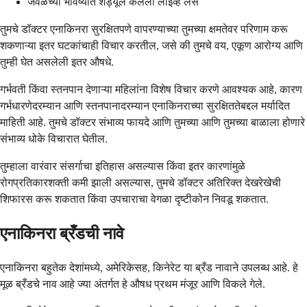
जवळच्या भविष्यात शेड्यूल केलेली लाइव्ह लस
तुमचे डॉक्टर एनाकिनरा सुरक्षितपणे वापरण्याच्या तुमच्या क्षमतेवर परिणाम करू
शकणाऱ्या इतर घटकांचाही विचार करतील, जसे की तुमचे वय, एकूण आरोग्य आणि
तुम्ही घेत असलेली इतर औषधे.
गर्भवती किंवा स्तनपान देणाऱ्या महिलांना विशेष विचार करणे आवश्यक आहे, कारण
गर्भधारणेदरम्यान आणि स्तनपानादरम्यान एनाकिनराच्या सुरक्षिततेबद्दल मर्यादित
माहिती आहे. तुमचे डॉक्टर संभाव्य फायदे आणि तुमच्या आणि तुमच्या बाळाला होणारे
संभाव्य धोके विचारात घेतील.
तुम्हाला वारंवार संसर्गाचा इतिहास असल्यास किंवा इतर कारणांमुळे
रोगप्रतिकारशक्ती कमी झाली असल्यास, तुमचे डॉक्टर अतिरिक्त देखरेखेची
शिफारस करू शकतात किंवा उपचाराचा वेगळा दृष्टीकोन निवडू शकतात.
एनाकिनरा ब्रँडची नावे
एनाकिनरा बहुतेक देशांमध्ये, अमेरिकेसह, किनेरेट या ब्रँड नावाने उपलब्ध आहे. हे
मूळ ब्रँडचे नाव आहे ज्या अंतर्गत हे औषध प्रथम मंजूर आणि विकले गेले.