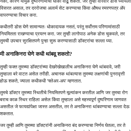
नका, कारण यामुळे दुष्परिणामांचा धोका वाढू शकतो. जर तुम्ही वारंवार डोस घ्यायला
विसरत असाल, तर दररोजचा अलार्म सेट करण्याचा किंवा औषध स्मरणपत्र ॲप
वापरण्याचा विचार करा.
कधीतरी डोस घेणे सामान्यतः धोकादायक नसतं, परंतु सर्वोत्तम परिणामांसाठी
नियमितता राखण्याचा प्रयत्न करा. जर तुम्ही लागोपाठ अनेक डोस चुकवले, तर
तुमची उपचार सुरक्षितपणे पुन्हा सुरू करण्यासाठी डॉक्टरांचा सल्ला घ्या.
मी अनाकिनरा घेणे कधी थांबवू शकतो?
तुम्ही फक्त तुमच्या डॉक्टरांच्या देखरेखेखालीच अनाकिनरा घेणे थांबवावे, जरी
तुम्हाला बरे वाटत असेल तरीही. अचानक थांबल्यास तुमच्या लक्षणांची पुनरावृत्ती
होऊ शकते, ज्याला कधीकधी 'फ्लेअर-अप' म्हणतात.
तुमचे डॉक्टर तुमच्या स्थितीचे नियमितपणे मूल्यांकन करतील आणि जर तुमचा रोग
बराच काळ स्थिर राहिला असेल किंवा तुम्हाला असे महत्त्वपूर्ण दुष्परिणाम जाणवत
असतील जे फायद्यांपेक्षा जास्त असतील, तर ते अनाकिनरा थांबवण्याचा सल्ला देऊ
शकतात.
जर तुम्ही आणि तुमच्या डॉक्टरांनी अनाकिनरा बंद करण्याचा निर्णय घेतला, तर ते