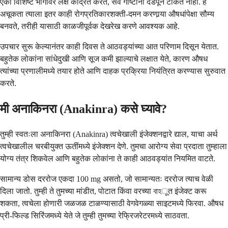
एका विशिष्ट भागावर लक्ष केंद्रित करते, सर्व गोष्टींना दडपून टाकत नाही. हे
अचूकता त्याला इतर काही रोगप्रतिकारशक्ती-दमन करणार्‍या औषधांपेक्षा सौम्य
बनवते, तरीही यासाठी काळजीपूर्वक देखरेख करणे आवश्यक आहे.
उपचार सुरू केल्यानंतर काही दिवस ते आठवड्यांच्या आत परिणाम दिसून येतात.
बहुतेक लोकांना सांधेदुखी आणि सूज कमी झाल्याचे लक्षात येते, कारण औषध
त्यांच्या प्रणालीमध्ये तयार होते आणि दाहक प्रक्रिया नियंत्रित करण्यास सुरुवात
करते.
मी अनाकिनरा (Anakinra) कसे घ्यावे?
तुम्ही स्वतःला अनाकिनरा (Anakinra) त्वचेखाली इंजेक्शनद्वारे द्याल, याचा अर्थ
त्वचेखालील चरबीयुक्त ऊतींमध्ये इंजेक्शन देणे. तुमचा आरोग्य सेवा प्रदाता तुम्हाला
योग्य तंत्र शिकवेल आणि बहुतेक लोकांना ते काही आठवड्यांत नियमित वाटते.
सामान्य डोस दररोज एकदा 100 mg असतो, जो सामान्यतः दररोज त्याच वेळी
दिला जातो. तुम्ही ते तुमच्या मांडीत, पोटात किंवा वरच्या বাহूत इंजेक्ट करू
शकता, त्वचेला होणारी जळजळ टाळण्यासाठी वेगवेगळ्या साइटमध्ये फिरवा. औषध
प्री-फिल्ड सिरिंजमध्ये येते जे तुम्ही तुमच्या रेफ्रिजरेटरमध्ये साठवता.