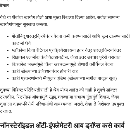
देतात.
येथे या थेंबांचा उपयोग होतो अशा मुख्य स्थित्या दिल्या आहेत, सर्वात सामान्य
उपयोगांपासून सुरुवात करूया:
मोतीबिंदू शस्त्रक्रियेनंतर वेदना कमी करण्यासाठी आणि सूज टाळण्यासाठी
काळजी घेणे
ग्लॉकोमा किंवा रेटिनल प्रक्रियेसारख्या इतर नेत्र शस्त्रक्रियांनंतर
सिझनल एलर्जीक कंजेक्टिव्हायटीस, जेव्हा इतर उपचार पुरेसे नसतात
किरकोळ जखमांमुळे किंवा खरचटल्यामुळे होणारी कॉर्नियल वेदना
काही डोळ्यांच्या इंजेक्शननंतर होणारी दाह
काही प्रकरणांमध्ये मॅक्युलर एडिमा (डोळ्याच्या मागील बाजूस सूज)
तुमच्या विशिष्ट परिस्थितीसाठी हे थेंब योग्य आहेत की नाही हे तुमचे डॉक्टर
ठरवतील. स्टिरॉइड औषधांमुळे उद्भवू शकणाऱ्या संभाव्य गुंतागुंतीशिवाय, जेव्हा
तुम्हाला दाहक-विरोधी परिणामांची आवश्यकता असते, तेव्हा ते विशेषतः उपयुक्त
ठरतात.
नॉनस्टेरॉइडल अँटी-इंफ्लेमेटरी आय ड्रॉप्स कसे कार्य