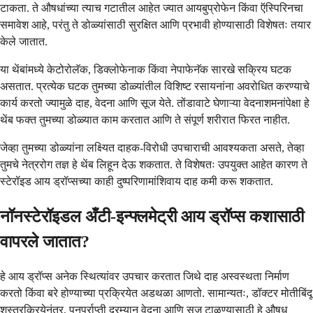
टाकता. ते औषधांच्या त्याच गटातील आहेत ज्यात आयबुप्रोफेन किंवा ऍस्पिरिनचा
समावेश आहे, परंतु ते डोळ्यांसाठी सुरक्षित आणि प्रभावी होण्यासाठी विशेषतः तयार
केले जातात.
या थेंबांमध्ये केटोरोलॅक, डिक्लोफेनाक किंवा नेपाफेनॅक सारखे सक्रिय घटक
असतात. प्रत्येक घटक तुमच्या डोळ्यांतील विशिष्ट रसायनांना अवरोधित करण्याचे
कार्य करतो ज्यामुळे दाह, वेदना आणि सूज येते. तोंडावाटे घेणाऱ्या वेदनाशमनांपेक्षा हे
थेंब फक्त तुमच्या डोळ्यात काम करतात आणि ते संपूर्ण शरीरात फिरत नाहीत.
जेव्हा तुमच्या डोळ्यांना लक्ष्यित दाहक-विरोधी उपचाराची आवश्यकता असते, तेव्हा
तुमचे नेत्ररोग तज्ञ हे थेंब लिहून देऊ शकतात. ते विशेषतः उपयुक्त आहेत कारण ते
स्टेरॉइड आय ड्रॉप्सच्या काही दुष्परिणामांशिवाय दाह कमी करू शकतात.
नॉनस्टेरॉइडल अँटी-इन्फ्लमेट्री आय ड्रॉप्स कशासाठी
वापरले जातात?
हे आय ड्रॉप्स अनेक स्थित्यांवर उपचार करतात जिथे दाह अस्वस्थता निर्माण
करतो किंवा बरे होण्याच्या प्रक्रियेत अडथळा आणतो. सामान्यतः, डॉक्टर मोतीबिंदू
शस्त्रक्रियेनंतर, पुनर्प्राप्ती दरम्यान वेदना आणि सूज टाळण्यासाठी हे औषध