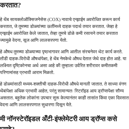
करतात?
हे थेंब सायक्लोऑक्सिजनेसेस (COX) नावाचे एन्झाईम अवरोधित करून कार्य
करतात, जे तुमच्या डोळ्यांच्या ऊतींमध्ये दाहक पदार्थ तयार करतात. जेव्हा हे
एन्झाईम अवरोधित केले जातात, तेव्हा तुमचे डोळे कमी रसायने तयार करतात
ज्यामुळे वेदना, सूज आणि लालसरपणा येतो.
हे औषध तुमच्या डोळ्याच्या पृष्ठभागावर आणि आतील संरचनेवर थेट कार्य करते.
तोंडी दाहक-विरोधी औषधांपेक्षा, हे थेंब नेमकेथे औषध देतात जेथे दाह होत आहे. या
लक्ष्यित दृष्टिकोनचा अर्थ असा आहे की तुम्हाला उर्वरित शरीरावर कमीतकमी
परिणामांसह प्रभावी आराम मिळतो.
हे डोळ्यांसाठी मध्यम-शक्तीची दाहक-विरोधी औषधे मानली जातात. ते साध्या वंगण
थेंबांपेक्षा अधिक प्रभावी आहेत, परंतु सामान्यतः स्टिरॉइड आय ड्रॉप्सपेक्षा सौम्य
असतात. बहुतेक लोकांना उपचार सुरू केल्यानंतर काही तासांत किंवा एका दिवसात
वेदना आणि लालसरपणात सुधारणा दिसून येते.
मी नॉनस्टेरॉइडल अँटी-इंफ्लेमेटरी आय ड्रॉप्स कसे