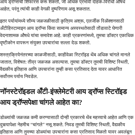
आय ड्रॉप्सची शिफारस करू शकतो, जी अधिक प्रभावी दाहक-विरोधी औषधे
आहेत, परंतु त्यांची काही वेगळी दुष्परिणाम असू शकतात.
इतर पर्यायांमध्ये सौम्य जळजळीसाठी कृत्रिम अश्रू, एलर्जीक रिॲक्शनसाठी
अँटीहिस्टामाइन आय ड्रॉप्स किंवा सामान्य अस्वस्थतेसाठी तोंडावाटे घेणारी
वेदनाशामक औषधे यांचा समावेश आहे. काही प्रकरणांमध्ये, तुमचा डॉक्टर एकाधिक
दृष्टीकोन वापरून संयुक्त उपचारांचा सल्ला देऊ शकतो.
शस्त्रक्रियेनंतरच्या काळजीसाठी, काहीवेळा स्टिरॉइड थेंब अधिक चांगले मानले
जातात, विशेषत: तीव्र जळजळ असल्यास. तुमचा डॉक्टर तुमची विशिष्ट स्थिती,
वैद्यकीय इतिहास आणि उपचारांना तुम्ही कसा प्रतिसाद देता यावर आधारित
सर्वोत्तम पर्याय निवडेल.
नॉनस्टेरॉइडल अँटी-इंफ्लेमेटरी आय ड्रॉप्स स्टिरॉइड
आय ड्रॉप्सपेक्षा चांगले आहेत का?
डोळ्यांची जळजळ कमी करण्यासाठी दोन्ही प्रकारचे थेंब महत्त्वाचे आहेत आणि एक
दुसर्‍यापेक्षा नेहमीच “चांगले” नसू शकते. निवड तुमची विशिष्ट स्थिती, वैद्यकीय
इतिहास आणि तुमच्या डोळ्यांचा उपचारांना कसा प्रतिसाद मिळतो यावर अवलंबून