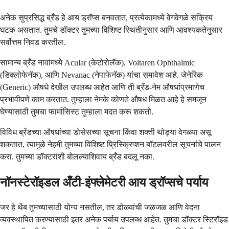
अनेक सुप्रसिद्ध ब्रँड हे आय ड्रॉप्स बनवतात, प्रत्येकामध्ये वेगवेगळे सक्रिय
घटक असतात. तुमचे डॉक्टर तुमच्या विशिष्ट स्थितीनुसार आणि आवश्यकतेनुसार
सर्वोत्तम निवड करतील.
सामान्य ब्रँड नावांमध्ये Acular (केटोरोलॅक), Voltaren Ophthalmic
(डिक्लोफेनॅक), आणि Nevanac (नेपाफेनॅक) यांचा समावेश आहे. जेनेरिक
(Generic) औषधे देखील उपलब्ध आहेत आणि ती ब्रँड-नेम औषधांप्रमाणेच
प्रभावीपणे काम करतात. तुम्हाला नेमके कोणते औषध मिळत आहे हे समजून
घेण्यासाठी तुमचा फार्मासिस्ट तुम्हाला मदत करू शकतो.
विविध ब्रँडच्या औषधांच्या डोसेसच्या सूचना किंवा शक्ती थोड्या वेगळ्या असू
शकतात, त्यामुळे नेहमी तुमच्या विशिष्ट प्रिस्क्रिप्शन बॉटलवरील सूचनांचे पालन
करा. तुमच्या डॉक्टरांशी बोलल्याशिवाय ब्रँड बदलू नका.
नॉनस्टेरॉइडल अँटी-इंफ्लेमेटरी आय ड्रॉप्सचे पर्याय
जर हे थेंब तुमच्यासाठी योग्य नसतील, तर डोळ्यांची जळजळ आणि वेदना
व्यवस्थापित करण्यासाठी इतर अनेक पर्याय उपलब्ध आहेत. तुमचा डॉक्टर स्टिरॉइड