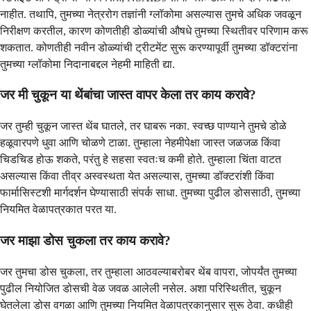
नाहीत. तथापि, तुमच्या नेत्ररोग तज्ञांनी ग्लॉकोमा असल्यास तुमचे अधिक जवळून
निरीक्षण करतील, कारण कोणतीही डोळ्यांची औषधे तुमच्या स्थितीवर परिणाम करू
शकतात. कोणतीही नवीन डोळ्यांची ट्रीटमेंट सुरू करण्यापूर्वी तुमच्या डॉक्टरांना
तुमच्या ग्लॉकोमा निदानाबद्दल नेहमी माहिती द्या.
जर मी चुकून या थेंबांचा जास्त वापर केला तर काय करावे?
जर तुम्ही चुकून जास्त थेंब घातले, तर घाबरू नका. स्वच्छ पाण्याने तुमचे डोळे
हळूवारपणे धुवा आणि चोळणे टाळा. तुम्हाला नेहमीपेक्षा जास्त जळजळ किंवा
चिडचिड होऊ शकते, परंतु हे सहसा स्वतःच कमी होते. तुम्हाला चिंता वाटत
असल्यास किंवा तीव्र अस्वस्थता येत असल्यास, तुमच्या डॉक्टरांशी किंवा
फार्मासिस्टशी मार्गदर्शन घेण्यासाठी संपर्क साधा. तुमच्या पुढील डोससाठी, तुमच्या
नियमित वेळापत्रकात परत या.
जर माझा डोस चुकला तर काय करावे?
जर तुमचा डोस चुकला, तर तुम्हाला आठवल्याबरोबर थेंब वापरा, जोपर्यंत तुमच्या
पुढील नियोजित डोसची वेळ जवळ आलेली नसेल. अशा परिस्थितीत, चुकून
घेतलेला डोस वगळा आणि तुमच्या नियमित वेळापत्रकानुसार सुरू ठेवा. कधीही