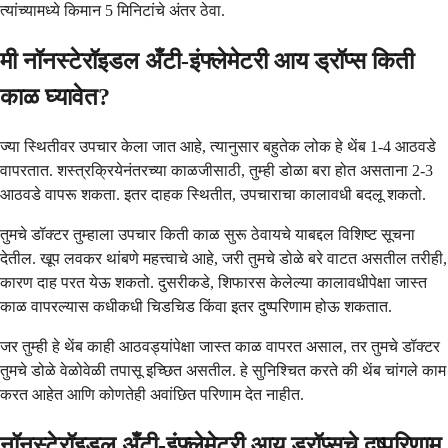
त्यांच्यामध्ये किमान 5 मिनिटांचे अंतर ठेवा.
मी नॉनस्टेरॉइडल अँटी-इंफ्लेमेटरी आय ड्रॉप्स किती
काळ घ्यावेत?
ज्या स्थितीवर उपचार केला जात आहे, त्यानुसार बहुतेक लोक हे थेंब 1-4 आठवडे
वापरतात. शस्त्रक्रियेनंतरच्या काळजीसाठी, तुम्ही डोळा बरा होत असताना 2-3
आठवडे वापरू शकता. इतर दाहक स्थितीत, उपचाराचा कालावधी बदलू शकतो.
तुमचे डॉक्टर तुम्हाला उपचार किती काळ सुरू ठेवायचे याबद्दल विशिष्ट सूचना
देतील. खूप लवकर थांबणे महत्त्वाचे आहे, जरी तुमचे डोळे बरे वाटत असतील तरीही,
कारण दाह परत येऊ शकतो. दुसरीकडे, शिफारस केलेल्या कालावधीपेक्षा जास्त
काळ वापरल्यास कधीकधी चिडचिड किंवा इतर दुष्परिणाम होऊ शकतात.
जर तुम्ही हे थेंब काही आठवड्यांपेक्षा जास्त काळ वापरत असाल, तर तुमचे डॉक्टर
तुमचे डोळे वेळोवेळी तपासू इच्छित असतील. हे सुनिश्चित करते की थेंब चांगले काम
करत आहेत आणि कोणतेही अवांछित परिणाम देत नाहीत.
नॉनस्टेरॉइडल अँटी-इंफ्लेमेटरी आय ड्रॉप्सचे दुष्परिणाम