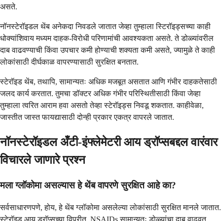
असते.
नॉनस्टेरॉइडल थेंब अनेकदा निवडले जातात जेव्हा तुम्हाला स्टिरॉइड्सच्या काही
धोक्यांशिवाय मध्यम दाहक-विरोधी परिणामांची आवश्यकता असते. ते डोळ्यांवरील
दाब वाढवण्याची किंवा उपचार कमी होण्याची शक्यता कमी असते, ज्यामुळे ते काही
लोकांसाठी दीर्घकाळ वापरण्यासाठी सुरक्षित बनतात.
स्टेरॉइड थेंब, तथापि, सामान्यतः अधिक मजबूत असतात आणि गंभीर दाहकतेसाठी
जलद कार्य करतात. तुमचा डॉक्टर अधिक गंभीर परिस्थितीसाठी किंवा जेव्हा
तुम्हाला त्वरित आराम हवा असतो तेव्हा स्टेरॉइड्स निवडू शकतात. काहीवेळा,
जास्तीत जास्त फायद्यासाठी दोन्ही प्रकार एकत्र वापरले जातात.
नॉनस्टेरॉइडल अँटी-इंफ्लेमेटरी आय ड्रॉप्सबद्दल वारंवार
विचारले जाणारे प्रश्न
मला ग्लॉकोमा असल्यास हे थेंब वापरणे सुरक्षित आहे का?
सर्वसाधारणपणे, होय, हे थेंब ग्लॉकोमा असलेल्या लोकांसाठी सुरक्षित मानले जातात.
स्टेरॉइड आय ड्रॉप्सच्या विपरीत, NSAIDs सामान्यतः डोळ्यांचा दाब वाढवत