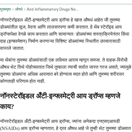
मुख्यपृष्ठ
औषधे
Anti Inflammatory Drugs Nonsteroidal Ophthalmic Route
नॉनस्टेरॉइडल अँटी-इन्फ्लमेट्री आय ड्रॉप्स हे खास औषधं आहेत जी तुमच्या
डोळ्यांतील सूज, वेदना आणि लालसरपणा कमी करतात. हे थेंब स्टेरॉइड आय
ड्रॉप्सपेक्षा वेगळे काम करतात आणि सामान्यतः डोळ्यांच्या शस्त्रक्रियेनंतर किंवा
दाह (इन्फ्लमेशन) निर्माण करणाऱ्या विशिष्ट डोळ्यांच्या स्थितीत उपचारासाठी
वापरले जातात.
या थेंबांना तुमच्या डोळ्यांसाठी एक लक्ष्यित आराम म्हणून समजा. ते दाहक-विरोधी
औषध थेट तिथे पोहोचवतात जिथे तुम्हाला त्याची सर्वात जास्त गरज असते, ज्यामुळे
तुमच्या डोळ्यांना अधिक आरामात बरे होण्यास मदत होते आणि तुमच्या शरीरावर
कोणताही परिणाम होत नाही.
नॉनस्टेरॉइडल अँटी-इन्फ्लमेट्री आय ड्रॉप्स म्हणजे
काय?
नॉनस्टेरॉइडल अँटी-इन्फ्लमेट्री आय ड्रॉप्स, ज्यांना अनेकदा एनएसएआयडी
(NSAIDs) आय ड्रॉप्स म्हणतात, हे द्रव औषध आहे जे तुम्ही थेट तुमच्या डोळ्यात