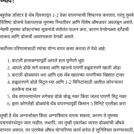
घ्यावे?
बहुतेक डॉक्टर हे थेंब दिवसातून 1-2 वेळा वापरण्याची शिफारस करतात, परंतु तुमचे
विशिष्ट डोसचे वेळापत्रक तुमच्या स्थितीवर आणि विशेष औषधावर अवलंबून असते.
नेहमी तुमच्या डॉक्टरांच्या सूचनांचे तंतोतंत पालन करा, कारण वेगवेगळ्या ब्रँडची
ताकद आणि डोसची आवश्यकता वेगळी असते.
सर्वोत्तम परिणामांसाठी त्यांचा योग्य वापर कसा करावा ते येथे आहे:
बाटली हाताळण्यापूर्वी आपले हात पूर्णपणे धुवा
आपले डोके मागे वाकवा आणि खालचे पापणी हळूवारपणे खाली ओढा
बाटली डोळ्यावर धरा आणि एक थेंब खालच्या पापणीच्या खिशात टाका
हळूवारपणे डोळे मिटून घ्या आणि 1-2 मिनिटांसाठी आतील कोपऱ्यावर
हलकेच दाब द्या
थेंब वापरल्यानंतर लगेचच डोळे चोळू नका किंवा जलद पापणी मिटू नका
इतर कोणतेही डोळ्यांचे थेंब वापरण्यापूर्वी किमान 5 मिनिटे प्रतीक्षा करा
तुम्ही हे थेंब अन्नासोबत किंवा अन्नाशिवाय वापरू शकता, कारण ते तुमच्या
पचनसंस्थेतून जात नाहीत. तथापि, जर तुम्ही एकापेक्षा जास्त डोळ्यांची औषधे
वापरत असाल, तर प्रत्येक औषध योग्यरित्या कार्य करेल हे सुनिश्चित करण्यासाठी,