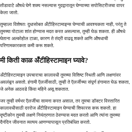
तोंडावाटे औषधे घेणे शक्य नसल्यास गुदद्वारातून घेण्याच्या सपोसिटरीजचा वापर
केला जातो.
तुम्हाला विशेषतः दुधासोबत अँटीहिस्टामाइन्स घेण्याची आवश्यकता नाही, परंतु ते
तुमच्या पोटाला शांत होण्यास मदत करत असल्यास, तुम्ही घेऊ शकता. ही औषधे
घेताना अल्कोहोल टाळा, कारण ते तंद्री वाढवू शकते आणि औषधाची
परिणामकारकता कमी करू शकते.
मी किती काळ अँटीहिस्टामाइन घ्यावे?
अँटीहिस्टामाइन उपचाराचा कालावधी तुमच्या विशिष्ट स्थिती आणि लक्षणांवर
अवलंबून असतो. हंगामी ऍलर्जीसाठी, तुम्ही ते ऍलर्जीच्या संपूर्ण हंगामात घेऊ शकता,
जे अनेक आठवडे किंवा महिने असू शकतात.
जर तुम्ही वर्षभर ऍलर्जीचा सामना करत असाल, तर तुमचा डॉक्टर विस्तारित
कालावधीसाठी दररोज अँटीहिस्टामाइन घेण्याची शिफारस करू शकतो. हा
दृष्टीकोन तुमची लक्षणे नियंत्रणात ठेवण्यास मदत करतो आणि त्यांना तुमच्या
दैनंदिन जीवनात व्यत्यय आणण्यापासून प्रतिबंधित करतो.