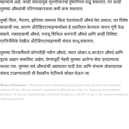
महत्त्वाचे आहे. काही संवादामुळे सुस्तीसारखे दुष्परिणाम वाढू शकतात, तर काही
तुमच्या औषधांची परिणामकारकता कमी करू शकतात.
तुम्ही चिंता, नैराश्य, झोपेच्या समस्या किंवा वेदनांसाठी औषधे घेत असाल, तर विशेष
काळजी घ्या, कारण अँटीहिस्टामाइन्ससोबत हे एकत्रित केल्यास जास्त गुंगी येऊ
शकते. रक्तदाबाची औषधे, स्नायू शिथिल करणारी औषधे आणि काही विशिष्ट
प्रतिजैविके देखील अँटीहिस्टामाइन्सशी संवाद साधू शकतात.
तुमच्या दिनचर्येमध्ये कोणतीही नवीन औषधे, ज्यात ओव्हर-द-काउंटर औषधे आणि
पूरक आहार समाविष्ट आहेत, घेण्यापूर्वी नेहमी तुमच्या आरोग्य सेवा प्रदात्याचा
सल्ला घ्या. तुमच्या सर्व औषधांची अद्ययावत यादी ठेवा आणि संभाव्य धोकादायक
संवाद टाळण्यासाठी ती वैद्यकीय भेटींमध्ये सोबत घेऊन जा.
Medical Disclaimer:
This article is for informational purposes only and does not constitute
medical advice. Always consult a qualified healthcare provider for diagnosis and treatment
decisions. If you are experiencing a medical emergency, call 911 or go to the nearest emergency
room immediately.