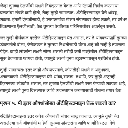
जेव्हा तुमच्या ऍलर्जीची लक्षणे नियंत्रणात येतात आणि ऍलर्जी निर्माण करणाऱ्या
घटकांचा संपर्क कमी होतो, तेव्हा तुम्ही सामान्यतः अँटीहिस्टामाइन घेणे थांबवू
शकता. हंगामी ऍलर्जीसाठी, हे परागकणांचा मोसम संपल्यावर होऊ शकते, तर वर्षभर
टिकणाऱ्या ऍलर्जीसाठी, वेळ तुमच्या वैयक्तिक परिस्थितीवर अवलंबून असते.
जर तुम्ही दीर्घकाळ दररोज अँटीहिस्टामाइन घेत असाल, तर ते थांबवण्यापूर्वी तुमच्या
डॉक्टरांशी बोला, जेणेकरून ते तुमच्या स्थितीसाठी योग्य आहे की नाही हे तपासता
येईल. काही लोकांना लक्षणे सौम्य असली तरीही कमी मात्रेतील अँटीहिस्टामाइन
सुरू ठेवण्याचा फायदा होतो, ज्यामुळे लक्षणे पुन्हा उद्भवण्यापासून प्रतिबंध होतो.
तुम्ही सामान्यतः इतर काही औषधांप्रमाणे, कोणतीही लक्षणे न अनुभवता,
अचानकपणे अँटीहिस्टामाइन्स घेणे थांबवू शकता. तथापि, जर तुम्ही अजूनही
ट्रिगरच्या संपर्कात असाल, तर तुमच्या ऍलर्जीची लक्षणे परत येण्याची शक्यता आहे,
त्यामुळे लक्षणे पुन्हा दिसल्यास त्यांचे व्यवस्थापन करण्यासाठी योजना तयार ठेवा.
प्रश्न ५. मी इतर औषधांसोबत अँटीहिस्टामाइन घेऊ शकतो का?
अँटीहिस्टामाइन्स इतर अनेक औषधांशी संवाद साधू शकतात, त्यामुळे तुम्ही घेत
असलेल्या सर्व औषधांची माहिती तुमच्या डॉक्टरांना आणि फार्मासिस्टला देणे