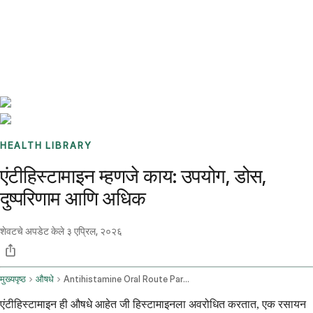
Benchmarks
Stories
FAQ
Sign up / Log in
HEALTH LIBRARY
एंटीहिस्टामाइन म्हणजे काय: उपयोग, डोस,
दुष्परिणाम आणि अधिक
शेवटचे अपडेट केले
३ एप्रिल, २०२६
मुख्यपृष्ठ
औषधे
Antihistamine Oral Route Parenteral Route Rectal Route
एंटीहिस्टामाइन ही औषधे आहेत जी हिस्टामाइनला अवरोधित करतात, एक रसायन