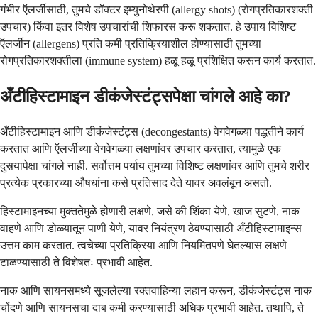
गंभीर ऍलर्जीसाठी, तुमचे डॉक्टर इम्युनोथेरपी (allergy shots) (रोगप्रतिकारशक्ती
उपचार) किंवा इतर विशेष उपचारांची शिफारस करू शकतात. हे उपाय विशिष्ट
ऍलर्जीन (allergens) प्रति कमी प्रतिक्रियाशील होण्यासाठी तुमच्या
रोगप्रतिकारशक्तीला (immune system) हळू हळू प्रशिक्षित करून कार्य करतात.
अँटीहिस्टामाइन डीकंजेस्टंट्सपेक्षा चांगले आहे का?
अँटीहिस्टामाइन आणि डीकंजेस्टंट्स (decongestants) वेगवेगळ्या पद्धतीने कार्य
करतात आणि ऍलर्जीच्या वेगवेगळ्या लक्षणांवर उपचार करतात, त्यामुळे एक
दुसर्‍यापेक्षा चांगले नाही. सर्वोत्तम पर्याय तुमच्या विशिष्ट लक्षणांवर आणि तुमचे शरीर
प्रत्येक प्रकारच्या औषधांना कसे प्रतिसाद देते यावर अवलंबून असतो.
हिस्टामाइनच्या मुक्ततेमुळे होणारी लक्षणे, जसे की शिंका येणे, खाज सुटणे, नाक
वाहणे आणि डोळ्यातून पाणी येणे, यावर नियंत्रण ठेवण्यासाठी अँटीहिस्टामाइन्स
उत्तम काम करतात. त्वचेच्या प्रतिक्रिया आणि नियमितपणे घेतल्यास लक्षणे
टाळण्यासाठी ते विशेषतः प्रभावी आहेत.
नाक आणि सायनसमध्ये सूजलेल्या रक्तवाहिन्या लहान करून, डीकंजेस्टंट्स नाक
चोंदणे आणि सायनसचा दाब कमी करण्यासाठी अधिक प्रभावी आहेत. तथापि, ते