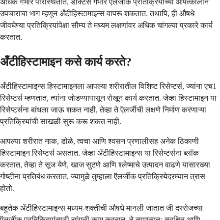
अधिक गंभीर परिस्थितीत, डॉक्टर्स गंभीर ऍलर्जीक प्रतिक्रियांच्या आपत्कालीन
उपचाराचा भाग म्हणून अँटीहिस्टामाइन्स वापरू शकतात. तथापि, ही औषधे
जीवघेण्या प्रतिक्रियांपेक्षा सौम्य ते मध्यम लक्षणांवर अधिक चांगल्या प्रकारे कार्य
करतात.
अँटीहिस्टामाइन कसे कार्य करते?
अँटीहिस्टामाइन्स हिस्टामाइनला आपल्या शरीरातील विशिष्ट रिसेप्टर्स, ज्यांना एच1
रिसेप्टर्स म्हणतात, त्यांना जोडण्यापासून रोखून कार्य करतात. जेव्हा हिस्टामाइन या
रिसेप्टर्सना बांधला जाऊ शकत नाही, तेव्हा ते ऍलर्जीची लक्षणे निर्माण करणाऱ्या
प्रतिक्रियांची साखळी सुरू करू शकत नाही.
आपल्या शरीरात नाक, डोळे, त्वचा आणि श्वसन प्रणालीसह अनेक ठिकाणी
हिस्टामाइन रिसेप्टर्स असतात. जेव्हा अँटीहिस्टामाइन्स या रिसेप्टर्सना ब्लॉक
करतात, तेव्हा ते सूज येणे, खाज सुटणे आणि श्लेष्माचे उत्पादन वाढणे यासारख्या
गोष्टींना प्रतिबंध करतात, ज्यामुळे तुम्हाला ऍलर्जीक प्रतिक्रियेदरम्यान त्रास
होतो.
बहुतेक अँटीहिस्टामाइन्स मध्यम-शक्तीची औषधे मानली जातात जी दररोजच्या
ऍलर्जीक प्रतिक्रियांसाठी चांगली काम करतात. ते सामान्यतः सुरक्षित आणि