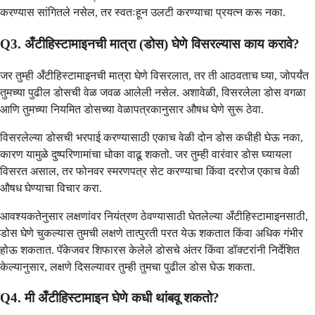
करण्यास सांगितले नसेल, तर स्वतःहून उलटी करण्याचा प्रयत्न करू नका.
Q3. अँटीहिस्टामाइनची मात्रा (डोस) घेणे विसरल्यास काय करावे?
जर तुम्ही अँटीहिस्टामाइनची मात्रा घेणे विसरलात, तर ती आठवताच घ्या, जोपर्यंत
तुमच्या पुढील डोसची वेळ जवळ आलेली नसेल. अशावेळी, विसरलेला डोस वगळा
आणि तुमच्या नियमित डोसच्या वेळापत्रकानुसार औषध घेणे सुरू ठेवा.
विसरलेल्या डोसची भरपाई करण्यासाठी एकाच वेळी दोन डोस कधीही घेऊ नका,
कारण यामुळे दुष्परिणामांचा धोका वाढू शकतो. जर तुम्ही वारंवार डोस घ्यायला
विसरत असाल, तर फोनवर स्मरणपत्र सेट करण्याचा किंवा दररोज एकाच वेळी
औषध घेण्याचा विचार करा.
आवश्यकतेनुसार लक्षणांवर नियंत्रण ठेवण्यासाठी घेतलेल्या अँटीहिस्टामाइनसाठी,
डोस घेणे चुकल्यास तुमची लक्षणे तात्पुरती परत येऊ शकतात किंवा अधिक गंभीर
होऊ शकतात. पॅकेजवर शिफारस केलेले डोसचे अंतर किंवा डॉक्टरांनी निर्देशित
केल्यानुसार, लक्षणे दिसल्यावर तुम्ही तुमचा पुढील डोस घेऊ शकता.
Q4. मी अँटीहिस्टामाइन घेणे कधी थांबवू शकतो?