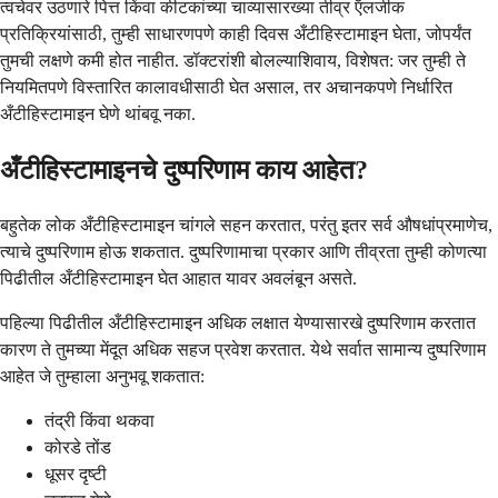
त्वचेवर उठणारे पित्त किंवा कीटकांच्या चाव्यासारख्या तीव्र ऍलर्जीक
प्रतिक्रियांसाठी, तुम्ही साधारणपणे काही दिवस अँटीहिस्टामाइन घेता, जोपर्यंत
तुमची लक्षणे कमी होत नाहीत. डॉक्टरांशी बोलल्याशिवाय, विशेषत: जर तुम्ही ते
नियमितपणे विस्तारित कालावधीसाठी घेत असाल, तर अचानकपणे निर्धारित
अँटीहिस्टामाइन घेणे थांबवू नका.
अँटीहिस्टामाइनचे दुष्परिणाम काय आहेत?
बहुतेक लोक अँटीहिस्टामाइन चांगले सहन करतात, परंतु इतर सर्व औषधांप्रमाणेच,
त्याचे दुष्परिणाम होऊ शकतात. दुष्परिणामाचा प्रकार आणि तीव्रता तुम्ही कोणत्या
पिढीतील अँटीहिस्टामाइन घेत आहात यावर अवलंबून असते.
पहिल्या पिढीतील अँटीहिस्टामाइन अधिक लक्षात येण्यासारखे दुष्परिणाम करतात
कारण ते तुमच्या मेंदूत अधिक सहज प्रवेश करतात. येथे सर्वात सामान्य दुष्परिणाम
आहेत जे तुम्हाला अनुभवू शकतात:
तंद्री किंवा थकवा
कोरडे तोंड
धूसर दृष्टी