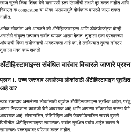
खाज सुटणे किंवा शिंका येणे यासारखी इतर ऍलर्जीची लक्षणे दूर करत नाहीत आणि
रिबाउंड क congestion चा धोका असल्यामुळे दीर्घकाळ वापरले जाऊ शकत
नाहीत.
अनेक लोकांना असे आढळते की अँटीहिस्टामाइन्स आणि डीकंजेस्टंट्स दोन्ही
असलेले संयुक्त उत्पादन सर्वात व्यापक आराम देतात. तुम्हाला एका प्रकारच्या
औषधाची किंवा संयोजनाची आवश्यकता आहे का, हे ठरविण्यात तुमचा डॉक्टर
तुम्हाला मदत करू शकतो.
अँटीहिस्टामाइन्स संबंधित वारंवार विचारले जाणारे प्रश्न
प्रश्न 1. उच्च रक्तदाब असलेल्या लोकांसाठी अँटीहिस्टामाइन सुरक्षित
आहे का?
उच्च रक्तदाब असलेल्या लोकांसाठी बहुतेक अँटीहिस्टामाइन्स सुरक्षित आहेत, परंतु
आपण निवडताना काळजी घेणे आवश्यक आहे आणि आपल्या डॉक्टरांचा सल्ला घेणे
आवश्यक आहे. लोराटाडिन, सेटिरिझिन आणि फेक्सोफेनाडिन सारखे दुसरी
पिढीतील अँटीहिस्टामाइन्स सामान्यतः सर्वात सुरक्षित पर्याय आहेत कारण ते
सामान्यतः रक्तदाबावर परिणाम करत नाहीत.