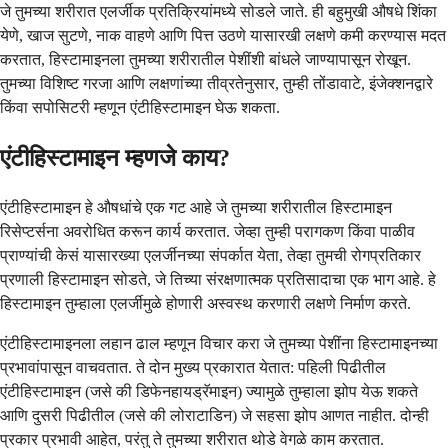
जे तुमच्या शरीरात एलर्जीक प्रतिक्रियांमध्ये सोडले जाते. ही बहुमुखी औषधे शिंका
येणे, खाज सुटणे, नाक वाहणे आणि पित्त उठणे यासारखी लक्षणे कमी करण्यास मदत
करतात, हिस्टामाइनला तुमच्या शरीरातील पेशींशी बांधले जाण्यापासून रोखून.
तुमच्या विशिष्ट गरजा आणि लक्षणांच्या तीव्रतेनुसार, तुम्ही तोंडावाटे, इंजेक्शनद्वारे
किंवा सपोसिटरी म्हणून एंटीहिस्टामाइन घेऊ शकता.
एंटीहिस्टामाइन म्हणजे काय?
एंटीहिस्टामाइन हे औषधांचे एक गट आहे जे तुमच्या शरीरातील हिस्टामाइन
रिसेप्टर्सना अवरोधित करून कार्य करतात. जेव्हा तुम्ही परागकण किंवा पाळीव
प्राण्यांची केसं यासारख्या एलर्जीनच्या संपर्कात येता, तेव्हा तुमची रोगप्रतिकार
प्रणाली हिस्टामाइन सोडते, जे तिच्या संरक्षणात्मक प्रतिसादाचा एक भाग आहे. हे
हिस्टामाइन तुम्हाला एलर्जीमुळे होणारी अस्वस्थ करणारी लक्षणे निर्माण करते.
एंटीहिस्टामाइनला लहान ढाल म्हणून विचार करा जे तुमच्या पेशींना हिस्टामाइनच्या
प्रभावांपासून वाचवतात. ते दोन मुख्य प्रकारात येतात: पहिली पिढीतील
एंटीहिस्टामाइन (जसे की डिफेनहायड्रॅमाइन) ज्यामुळे तुम्हाला झोप येऊ शकते
आणि दुसरी पिढीतील (जसे की लोराटाडिन) जे सहसा झोप आणत नाहीत. दोन्ही
प्रकार प्रभावी आहेत, परंतु ते तुमच्या शरीरात थोडे वेगळे काम करतात.