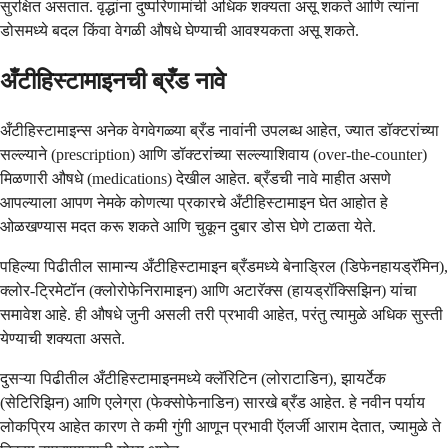
सुरक्षित असतात. वृद्धांना दुष्परिणामांची अधिक शक्यता असू शकते आणि त्यांना
डोसमध्ये बदल किंवा वेगळी औषधे घेण्याची आवश्यकता असू शकते.
अँटीहिस्टामाइनची ब्रँड नावे
अँटीहिस्टामाइन्स अनेक वेगवेगळ्या ब्रँड नावांनी उपलब्ध आहेत, ज्यात डॉक्टरांच्या
सल्ल्याने (prescription) आणि डॉक्टरांच्या सल्ल्याशिवाय (over-the-counter)
मिळणारी औषधे (medications) देखील आहेत. ब्रँडची नावे माहीत असणे
आपल्याला आपण नेमके कोणत्या प्रकारचे अँटीहिस्टामाइन घेत आहोत हे
ओळखण्यास मदत करू शकते आणि चुकून दुबार डोस घेणे टाळता येते.
पहिल्या पिढीतील सामान्य अँटीहिस्टामाइन ब्रँडमध्ये बेनाड्रिल (डिफेनहायड्रॅमिन),
क्लोर-ट्रिमेटॉन (क्लोरोफेनिरामाइन) आणि अटारॅक्स (हायड्रॉक्सिझिन) यांचा
समावेश आहे. ही औषधे जुनी असली तरी प्रभावी आहेत, परंतु त्यामुळे अधिक सुस्ती
येण्याची शक्यता असते.
दुसऱ्या पिढीतील अँटीहिस्टामाइनमध्ये क्लॅरिटिन (लोराटाडिन), झायर्टेक
(सेटिरिझिन) आणि एलेग्रा (फेक्सोफेनाडिन) सारखे ब्रँड आहेत. हे नवीन पर्याय
लोकप्रिय आहेत कारण ते कमी गुंगी आणून प्रभावी ऍलर्जी आराम देतात, ज्यामुळे ते