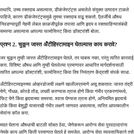
तथापि, उच्च रक्तदाब असल्यास, डीकंजेस्टंट्स असलेले संयुक्त उत्पादन टाळले
पाहिजे, कारण डीकंजेस्टंट्समुळे तुमचा रक्तदाब वाढू शकतो. ऍलर्जीचे औषध
निवडण्यापूर्वी नेहमी लेबल काळजीपूर्वक तपासा आणि हृदय व रक्तवाहिन्यासंबंधी
समस्या असल्यास आपल्या फार्मासिस्ट किंवा डॉक्टरांशी बोला.
प्रश्न 2. चुकून जास्त अँटीहिस्टामाइन घेतल्यास काय करावे?
जर चुकून तुम्ही जास्त अँटीहिस्टामाइन घेतले, तर घाबरू नका, परंतु त्वरित कारवाई
करा. विशिष्ट औषध आणि तुम्ही घेतलेल्या प्रमाणावर आधारित मार्गदर्शनासाठी
त्वरित आपल्या डॉक्टरांशी, फार्मासिस्ट किंवा विष नियंत्रण केंद्राशी संपर्क साधा.
अँटीहिस्टामाइनच्या ओव्हरडोजची लक्षणे खालीलप्रमाणे असू शकतात: जास्त तंद्री
येणे, गोंधळ, कोरडे तोंड, लघवी करण्यास त्रास होणे किंवा गंभीर प्रकरणांमध्ये,
फिट येणे किंवा हृदयाच्या समस्या. श्वास घेण्यास त्रास होणे, अनियमित हृदयाचे
ठोके किंवा बेशुद्धी यासारखी गंभीर लक्षणे जाणवत असल्यास, त्वरित आपत्कालीन
सेवांना कॉल करा.
मदत घेताना औषधाची बाटली सोबत ठेवा, जेणेकरून आरोग्य सेवा पुरवठादारांना
नेमके काय आणि किती प्रमाणात घेतले हे समजेल. आरोग्य सेवा व्यावसायिकाने तसे