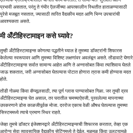
प्रभावी असतात, परंतु ते गंभीर ऍलर्जीच्या आपत्कालीन स्थितीत हाताळण्यासाठी
पुरेसे मजबूत नसतात, ज्यासाठी त्वरित वैद्यकीय मदत आणि भिन्न उपचारांची
आवश्यकता असते.
मी अँटीहिस्टामाइन कसे घ्यावे?
तुम्ही अँटीहिस्टामाइन्स कोणत्या पद्धतीने घ्याल हे तुमच्या डॉक्टरांनी शिफारस
केलेल्या स्वरूपावर आणि तुमच्या विशिष्ट लक्षणांवर अवलंबून असते. तोंडावाटे घेणारे
अँटीहिस्टामाइन्स सर्वात सामान्य आहेत आणि ते अन्नासोबत किंवा त्याशिवाय घेतले
जाऊ शकतात, जरी अन्नासोबत घेतल्यास पोटात होणारा त्रास कमी होण्यास मदत
होते.
तोंडी गोळ्या किंवा कॅप्सूलसाठी, त्या पूर्ण ग्लास पाण्यासोबत गिळा. जर तुम्ही द्रव
अँटीहिस्टामाइन्स घेत असाल, तर घरातील चमच्याऐवजी, पुरवलेल्या मापनाच्या
उपकरणाने डोस काळजीपूर्वक मोजा. दररोज एकाच वेळी औषध घेतल्यास तुमच्या
सिस्टममध्ये त्याचे प्रमाण स्थिर राहते.
जेव्हा तुमचे डॉक्टर इंजेक्शनद्वारे अँटीहिस्टामाइन्सची शिफारस करतात, तेव्हा एक
आरोग्य सेवा व्यावसायिक वैद्यकीय सेटिंगमध्ये ते देईल. मळमळ किंवा उलट्यामुळे