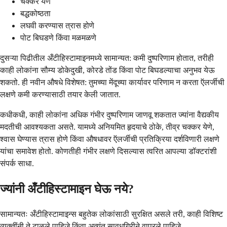
चक्कर येणे
बद्धकोष्ठता
लघवी करण्यास त्रास होणे
पोट बिघडणे किंवा मळमळणे
दुसऱ्या पिढीतील अँटीहिस्टामाइनमध्ये सामान्यत: कमी दुष्परिणाम होतात, तरीही
काही लोकांना सौम्य डोकेदुखी, कोरडे तोंड किंवा पोट बिघडल्याचा अनुभव येऊ
शकतो. ही नवीन औषधे विशेषत: तुमच्या मेंदूच्या कार्यावर परिणाम न करता ऍलर्जीची
लक्षणे कमी करण्यासाठी तयार केली जातात.
कधीकधी, काही लोकांना अधिक गंभीर दुष्परिणाम जाणवू शकतात ज्यांना वैद्यकीय
मदतीची आवश्यकता असते. यामध्ये अनियमित हृदयाचे ठोके, तीव्र चक्कर येणे,
श्वास घेण्यास त्रास होणे किंवा औषधावर ऍलर्जीची प्रतिक्रिया दर्शविणारी लक्षणे
यांचा समावेश होतो. कोणतीही गंभीर लक्षणे दिसल्यास त्वरित आपल्या डॉक्टरांशी
संपर्क साधा.
ज्यांनी अँटीहिस्टामाइन घेऊ नये?
सामान्यतः अँटीहिस्टामाइन्स बहुतेक लोकांसाठी सुरक्षित असले तरी, काही विशिष्ट
व्यक्तींनी ते टाळले पाहिजे किंवा अत्यंत सावधगिरीने वापरले पाहिजे.