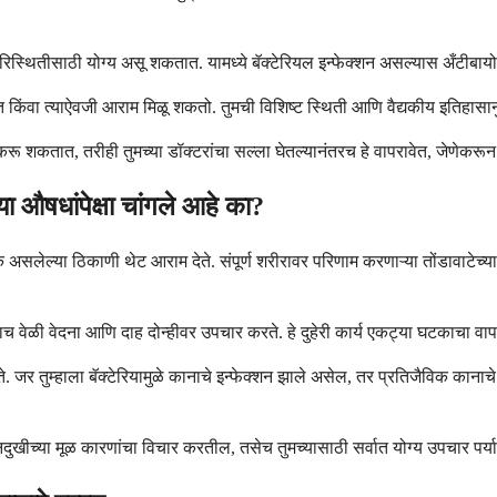
्या परिस्थितीसाठी योग्य असू शकतात. यामध्ये बॅक्टेरियल इन्फेक्शन असल्यास अँटीब
 किंवा त्याऐवजी आराम मिळू शकतो. तुमची विशिष्ट स्थिती आणि वैद्यकीय इतिहासानुस
रू शकतात, तरीही तुमच्या डॉक्टरांचा सल्ला घेतल्यानंतरच हे वापरावेत, जेणेकरून त
 औषधांपेक्षा चांगले आहे का?
असलेल्या ठिकाणी थेट आराम देते. संपूर्ण शरीरावर परिणाम करणाऱ्या तोंडावाटेच्या
ाच वेळी वेदना आणि दाह दोन्हीवर उपचार करते. हे दुहेरी कार्य एकट्या घटकाचा वापर 
ते. जर तुम्हाला बॅक्टेरियामुळे कानाचे इन्फेक्शन झाले असेल, तर प्रतिजैविक क
कानदुखीच्या मूळ कारणांचा विचार करतील, तसेच तुमच्यासाठी सर्वात योग्य उपचार पर