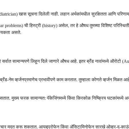
नी (pediatrician) खास सूचना दिलेली नाही. लहान अर्भकांमधील सुरक्षितता आणि परिण
 problems) ची हिस्ट्री (history) असेल, तर हे औषध तुमच्या विशिष्ट परिस्थितीसा
श्यकता असते.
हे सर्वात सामान्यपणे लिहून दिले जाणारे औषध आहे. इतर ब्रँड नावांमध्ये ऑरोटो
ड-नेम व्हर्जनप्रमाणेच प्रभावीपणे काम करतात. तुम्हाला कोणते व्हर्जन मिळत आह
असतात. मुख्य फरक सामान्यत: पॅकेजिंगमध्ये किंवा किरकोळ निष्क्रिय घटकांमध्ये 
 उपचार मदत करू शकतात. आयबुप्रोफेन किंवा ॲसिटामिनोफेन सारखे ओव्हर-द-काउ