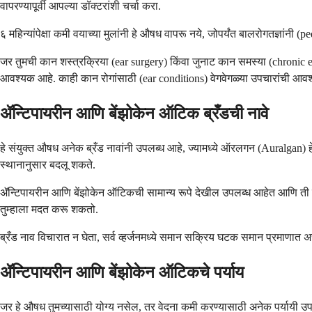
वापरण्यापूर्वी आपल्या डॉक्टरांशी चर्चा करा.
६ महिन्यांपेक्षा कमी वयाच्या मुलांनी हे औषध वापरू नये, जोपर्यंत बालरोगतज्ञां
जर तुमची कान शस्त्रक्रिया (ear surgery) किंवा जुनाट कान समस्या (chronic ear
आवश्यक आहे. काही कान रोगांसाठी (ear conditions) वेगवेगळ्या उपचारांची आव
ॲन्टिपायरीन आणि बेंझोकेन ऑटिक ब्रँडची नावे
हे संयुक्त औषध अनेक ब्रँड नावांनी उपलब्ध आहे, ज्यामध्ये ऑरलगन (Auralgan) 
स्थानानुसार बदलू शकते.
ॲन्टिपायरीन आणि बेंझोकेन ऑटिकची सामान्य रूपे देखील उपलब्ध आहेत आणि ती ब्रँ
तुम्हाला मदत करू शकतो.
ब्रँड नाव विचारात न घेता, सर्व व्हर्जनमध्ये समान सक्रिय घटक समान प्रमाणात 
ॲन्टिपायरीन आणि बेंझोकेन ऑटिकचे पर्याय
जर हे औषध तुमच्यासाठी योग्य नसेल, तर वेदना कमी करण्यासाठी अनेक पर्यायी