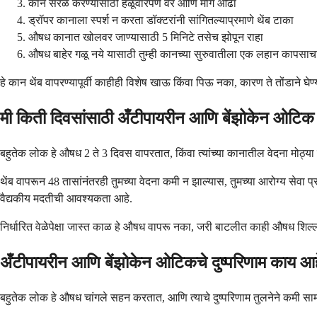
कान सरळ करण्यासाठी हळूवारपणे वर आणि मागे ओढा
ड्रॉपर कानाला स्पर्श न करता डॉक्टरांनी सांगितल्याप्रमाणे थेंब टाका
औषध कानात खोलवर जाण्यासाठी 5 मिनिटे तसेच झोपून राहा
औषध बाहेर गळू नये यासाठी तुम्ही कानच्या सुरुवातीला एक लहान कापसाच
हे कान थेंब वापरण्यापूर्वी काहीही विशेष खाऊ किंवा पिऊ नका, कारण ते तोंडाने
मी किती दिवसांसाठी अँटीपायरीन आणि बेंझोकेन ओटिक घ
बहुतेक लोक हे औषध 2 ते 3 दिवस वापरतात, किंवा त्यांच्या कानातील वेदना मोठ्या 
थेंब वापरून 48 तासांनंतरही तुमच्या वेदना कमी न झाल्यास, तुमच्या आरोग्य सेवा
वैद्यकीय मदतीची आवश्यकता आहे.
निर्धारित वेळेपेक्षा जास्त काळ हे औषध वापरू नका, जरी बाटलीत काही औषध शिल
अँटीपायरीन आणि बेंझोकेन ओटिकचे दुष्परिणाम काय आ
बहुतेक लोक हे औषध चांगले सहन करतात, आणि त्याचे दुष्परिणाम तुलनेने कमी सामा