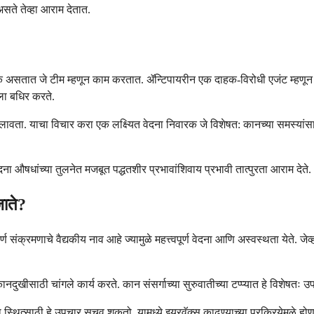
सते तेव्हा आराम देतात.
घटक असतात जे टीम म्हणून काम करतात. ॲन्टिपायरीन एक दाहक-विरोधी एजंट म्हणू
ला बधिर करते.
िकेत लावता. याचा विचार करा एक लक्ष्यित वेदना निवारक जे विशेषत: कानच्या समस्यां
दना औषधांच्या तुलनेत मजबूत पद्धतशीर प्रभावांशिवाय प्रभावी तात्पुरता आराम देते.
ाते?
ंक्रमणाचे वैद्यकीय नाव आहे ज्यामुळे महत्त्वपूर्ण वेदना आणि अस्वस्थता येते. जेव्हा
ानदुखीसाठी चांगले कार्य करते. कान संसर्गाच्या सुरुवातीच्या टप्प्यात हे विशेषतः उ
ना स्थित्साठी हे उपचार सुचवू शकतो. यामध्ये इयरवॅक्स काढण्याच्या प्रक्रियेमुळे