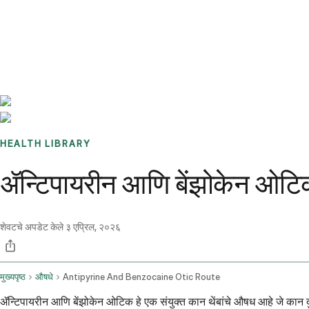
Benchmarks
Stories
FAQ
Sign up / Log in
HEALTH LIBRARY
ॲन्टिपायरीन आणि बेंझोकेन ओटि
शेवटचे अपडेट केले
३ एप्रिल, २०२६
मुख्यपृष्ठ
औषधे
Antipyrine And Benzocaine Otic Route
ॲन्टिपायरीन आणि बेंझोकेन ओटिक हे एक संयुक्त कान थेंबांचे औषध आहे जे कान द