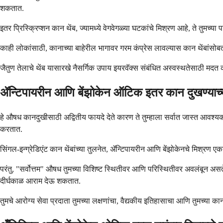
शकतात.
इतर प्रिस्क्रिप्शन कान थेंब, ज्यामध्ये वेगवेगळ्या घटकांचे मिश्रण आहे, ते तुमच
काही लोकांसाठी, कानाच्या बाहेरील भागावर गरम कंप्रेस लावल्यास कान थेंबांसोबत
जैतुण तेलाचे थेंब यासारखे नैसर्गिक उपाय इयरवॅक्स संबंधित अस्वस्थतेसाठी मदत क
ॲन्टिपायरीन आणि बेंझोकेन ऑटिक इतर कान दुखण्याच्या
हे औषध कानदुखीसाठी अद्वितीय फायदे देते कारण ते तुम्हाला सर्वात जास्त आवश्यक 
करतात.
सिंगल-इन्ग्रेडिएंट कान थेंबांच्या तुलनेत, ॲन्टिपायरीन आणि बेंझोकेनचे मिश्रण एक
परंतु, "सर्वोत्तम" औषध तुमच्या विशिष्ट स्थितीवर आणि परिस्थितीवर अवलंबून अस
दीर्घकाळ आराम देऊ शकतात.
तुमचे आरोग्य सेवा प्रदाता तुमच्या लक्षणांचा, वैद्यकीय इतिहासाचा आणि तुमच्या 