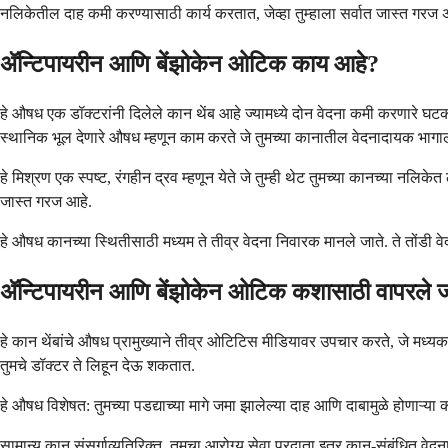
नलिकेतील दाह कमी करण्यासाठी कार्य करतात, जेव्हा तुम्हाला सर्वात जास्त गरज अ
ॲन्टिपायरीन आणि बेंझोकेन ओटिक काय आहे?
हे औषध एक डॉक्टरांनी दिलेले कान थेंब आहे ज्यामध्ये दोन वेदना कमी करणारे 
स्थानिक भूल देणारे औषध म्हणून काम करते जे तुमच्या कानातील वेदनादायक भागा
हे मिश्रण एक स्पष्ट, रंगहीन द्रव म्हणून येते जे तुम्ही थेट तुमच्या कानच्या नल
जास्त गरज आहे.
हे औषध कानच्या स्थितीसाठी मध्यम ते तीव्र वेदना निवारक मानले जाते. ते तोंडी वे
ॲन्टिपायरीन आणि बेंझोकेन ओटिक कशासाठी वापरले ज
हे कान थेंबांचे औषध प्रामुख्याने तीव्र ओटिटिस मीडियावर उपचार करते, जे मध्यकर्ण स
तुमचे डॉक्टर ते लिहून देऊ शकतात.
हे औषध विशेषत: तुमच्या पडद्याच्या मागे जमा झालेल्या दाह आणि दाबामुळे होणाऱ्या क
सामान्य कान संसर्गाव्यतिरिक्त, तुमचा आरोग्य सेवा प्रदाता इतर कान-संबंधित वेद