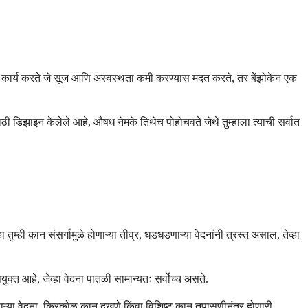
न कार्य करते जे सूज आणि अस्वस्थता कमी करण्यास मदत करते, तर बेंझोकेन एक
साठी डिझाइन केलेले आहे, औषध नेमके तिथेच पोहोचवते जेथे तुम्हाला त्याची सर्वात
 तुम्ही कान संसर्गामुळे होणाऱ्या तीव्र, धडधडणाऱ्या वेदनांनी त्रस्त असाल, तेव्हा
पयुक्त आहे, जेव्हा वेदना पातळी सामान्यतः सर्वोच्च असते.
 होणाऱ्या वेदना, किरकोळ कान दुखणे किंवा विशिष्ट कान तपासणीनंतर होणारी