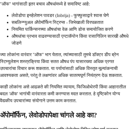
''ऑफ'' भागांसाठी इतर बचाव औषधांमध्ये हे समाविष्ट आहे:
लेवोडोपा इनहेलेशन पावडर (Inbrija) - फुफ्फुसाद्वारे श्वास घेणे
सबलिन्ग्युअल ॲपोमॉर्फिन स्ट्रिप्स - जिभेखाली विरघळतात
नियमित पार्किन्सनच्या औषधांचा वेळ आणि डोस समायोजित करणे
औषधांचा प्रभाव वाढवण्यासाठी एन्टाकॅपोन किंवा रासागिलिन सारखी औषधे
जोडणे
ज्या लोकांना वारंवार ''ऑफ'' भाग येतात, त्यांच्यासाठी तुमचे डॉक्टर डीप ब्रेन
स्टिम्युलेशन शस्त्रक्रिया किंवा सतत औषध पंप यासारख्या अधिक प्रगत
उपचारांचा विचार करू शकतात. या पर्यायांसाठी अधिक विस्तृत मूल्यांकनाची
आवश्यकता असते, परंतु ते लक्षणांवर अधिक सातत्यपूर्ण नियंत्रण देऊ शकतात.
काही लोकांना असे आढळते की नियमित व्यायाम, फिजिओथेरपी किंवा आहारातील
बदल 'ऑफ' भागांची वारंवारता कमी करण्यास मदत करतात. हे दृष्टिकोन योग्य
वैद्यकीय उपचारांच्या संयोगाने उत्तम काम करतात.
ॲपोमॉर्फिन, लेवोडोपापेक्षा चांगले आहे का?