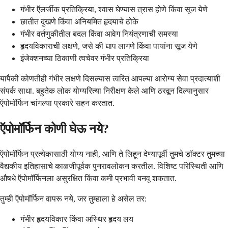
गंभीर ऍलर्जीक प्रतिक्रिया, श्वास घेण्यास त्रास होणे किंवा सूज येणे
छातीत दुखणे किंवा अनियमित हृदयाचे ठोके
गंभीर वर्तणुकीतील बदल किंवा आवेग नियंत्रणाची समस्या
हृदयविकाराची लक्षणे, जसे की धाप लागणे किंवा पायांना सूज येणे
इंजेक्शनच्या ठिकाणी त्वचेवर गंभीर प्रतिक्रिया
यापैकी कोणतीही गंभीर लक्षणे दिसल्यास त्वरित आपल्या आरोग्य सेवा प्रदात्याशी
संपर्क साधा. बहुतेक लोक योग्यरित्या निरीक्षण केले आणि ठरवून दिल्यानुसार
ऍपोमॉर्फिन चांगल्या प्रकारे सहन करतात.
ऍपोमॉर्फिन कोणी घेऊ नये?
ऍपोमॉर्फिन प्रत्येकासाठी योग्य नाही, आणि ते लिहून देण्यापूर्वी तुमचे डॉक्टर तुमच्या
वैद्यकीय इतिहासाचे काळजीपूर्वक पुनरावलोकन करतील. विशिष्ट परिस्थिती आणि
औषधे ऍपोमॉर्फिनला असुरक्षित किंवा कमी प्रभावी बनवू शकतात.
तुम्ही ऍपोमॉर्फिन वापरू नये, जर तुम्हाला हे असेल तर:
गंभीर हृदयविकार किंवा अस्थिर हृदय लय