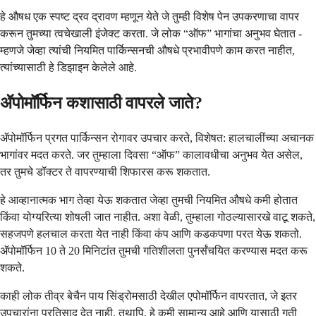
हे औषध एक स्पष्ट द्रव द्रावण म्हणून येते जे तुम्ही विशेष पेन उपकरणाचा वापर
करून तुमच्या त्वचेखाली इंजेक्ट करता. जे लोक “ऑफ” भागांचा अनुभव घेतात -
म्हणजे जेव्हा त्यांची नियमित पार्किन्सनची औषधे प्रभावीपणे काम करत नाहीत,
त्यांच्यासाठी हे डिझाइन केलेले आहे.
ॲपोमॉर्फिन कशासाठी वापरले जाते?
ॲपोमॉर्फिन प्रगत पार्किन्सन रोगावर उपचार करते, विशेषत: हालचालींच्या अचानक
भागांवर मदत करते. जर तुम्हाला दिवसा “ऑफ” कालावधीचा अनुभव येत असेल,
तर तुमचे डॉक्टर ते वापरण्याची शिफारस करू शकतात.
हे आव्हानात्मक भाग तेव्हा येऊ शकतात जेव्हा तुमची नियमित औषधे कमी होतात
किंवा योग्यरित्या शोषली जात नाहीत. अशा वेळी, तुम्हाला गोठल्यासारखे वाटू शकते,
सहजपणे हलचाल करता येत नाही किंवा कंप आणि कडकपणा परत येऊ शकतो.
ॲपोमॉर्फिन 10 ते 20 मिनिटांत तुमची गतिशीलता पुनर्संचयित करण्यास मदत करू
शकते.
काही लोक तीव्र बेचैन पाय सिंड्रोमसाठी देखील एपोमॉर्फिन वापरतात, जे इतर
उपचारांना प्रतिसाद देत नाही. तथापि, हे कमी सामान्य आहे आणि यासाठी गती