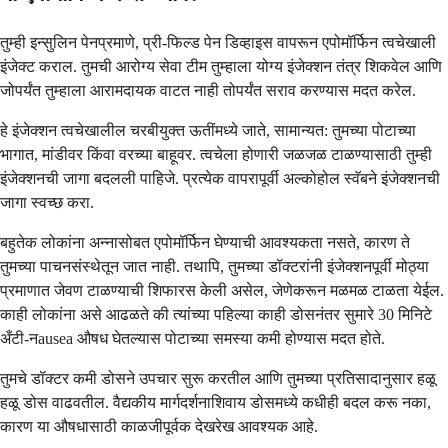
तुम्ही इन्सुलिन पेनप्रमाणे, प्री-फिल्ड पेन डिव्हाइस वापरून एपोमॉर्फिन त्वचेखाली
इंजेक्ट कराल. तुमची आरोग्य सेवा टीम तुम्हाला योग्य इंजेक्शन तंत्र शिकवेल आणि
जोपर्यंत तुम्हाला आरामदायक वाटत नाही तोपर्यंत सराव करण्यास मदत करेल.
हे इंजेक्शन त्वचेखालील चरबीयुक्त ऊतींमध्ये जाते, सामान्यत: तुमच्या पोटाच्या
भागात, मांडीवर किंवा वरच्या बाहूवर. त्वचेला होणारी जळजळ टाळण्यासाठी तुम्ही
इंजेक्शनची जागा बदलली पाहिजे. प्रत्येक वापरापूर्वी अल्कोहोल स्वॅबने इंजेक्शनची
जागा स्वच्छ करा.
बहुतेक लोकांना अन्नासोबत एपोमॉर्फिन घेण्याची आवश्यकता नसते, कारण ते
तुमच्या पाचनसंस्थेतून जात नाही. तथापि, तुमच्या डॉक्टरांनी इंजेक्शनपूर्वी मोठ्या
प्रमाणात जेवण टाळण्याची शिफारस केली असेल, जेणेकरून मळमळ टाळता येईल.
काही लोकांना असे आढळते की त्यांच्या पहिल्या काही डोसनंतर सुमारे 30 मिनिटे
अँटी-नausea औषध घेतल्यास पोटाच्या समस्या कमी होण्यास मदत होते.
तुमचे डॉक्टर कमी डोसने उपचार सुरू करतील आणि तुमच्या प्रतिसादानुसार हळू
हळू डोस वाढवतील. वैद्यकीय मार्गदर्शनाशिवाय डोसमध्ये कधीही बदल करू नका,
कारण या औषधासाठी काळजीपूर्वक देखरेख आवश्यक आहे.