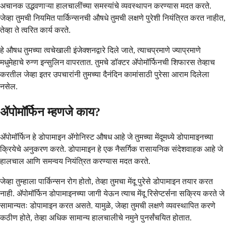
अचानक उद्भवणाऱ्या हालचालींच्या समस्यांचे व्यवस्थापन करण्यास मदत करते.
जेव्हा तुमची नियमित पार्किन्सनची औषधे तुमची लक्षणे पुरेशी नियंत्रित करत नाहीत,
तेव्हा ते त्वरित कार्य करते.
हे औषध तुमच्या त्वचेखाली इंजेक्शनद्वारे दिले जाते, त्याचप्रमाणे ज्याप्रमाणे
मधुमेहाचे रुग्ण इन्सुलिन वापरतात. तुमचे डॉक्टर ॲपोमॉर्फिनची शिफारस तेव्हाच
करतील जेव्हा इतर उपचारांनी तुमच्या दैनंदिन कामांसाठी पुरेसा आराम दिलेला
नसेल.
ॲपोमॉर्फिन म्हणजे काय?
ॲपोमॉर्फिन हे डोपामाइन ॲगोनिस्ट औषध आहे जे तुमच्या मेंदूमध्ये डोपामाइनच्या
क्रियेचे अनुकरण करते. डोपामाइन हे एक नैसर्गिक रासायनिक संदेशवाहक आहे जे
हालचाल आणि समन्वय नियंत्रित करण्यास मदत करते.
जेव्हा तुम्हाला पार्किन्सन रोग होतो, तेव्हा तुमचा मेंदू पुरेसे डोपामाइन तयार करत
नाही. ॲपोमॉर्फिन डोपामाइनच्या जागी येऊन त्याच मेंदू रिसेप्टर्सना सक्रिय करते जे
सामान्यतः डोपामाइन करत असते. यामुळे, जेव्हा तुमची लक्षणे व्यवस्थापित करणे
कठीण होते, तेव्हा अधिक सामान्य हालचालीचे नमुने पुनर्संचयित होतात.