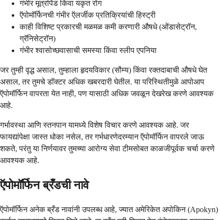
गंभीर मूत्रपिंड किंवा यकृत रोग
ऍपोमॉर्फिनची गंभीर ऍलर्जीक प्रतिक्रियांची हिस्ट्री
काही विशिष्ट प्रकारची मळमळ कमी करणारी औषधे (ओंडासेट्रॉन,
ग्रॅनिसेट्रॉन)
गंभीर श्वासोच्छवासाची समस्या किंवा स्लीप एपनिया
जर तुम्ही वृद्ध असाल, तुम्हाला हृदयविकार (सौम्य) किंवा रक्तदाबाची औषधे घेत
असाल, तर तुमचे डॉक्टर अधिक खबरदारी घेतील. या परिस्थितीमुळे आपोआप
ऍपोमॉर्फिन वापरता येत नाही, पण यासाठी अधिक जवळून देखरेख करणे आवश्यक
आहे.
गर्भावस्था आणि स्तनपान यामध्ये विशेष विचार करणे आवश्यक आहे. जर
फायद्यांपेक्षा जास्त धोका नसेल, तर गर्भधारणेदरम्यान ऍपोमॉर्फिन वापरले जाऊ
शकते, परंतु या निर्णयावर तुमच्या आरोग्य सेवा टीमसोबत काळजीपूर्वक चर्चा करणे
आवश्यक आहे.
ऍपोमॉर्फिन ब्रँडची नावे
ऍपोमॉर्फिन अनेक ब्रँड नावांनी उपलब्ध आहे, ज्यात अमेरिकेत अपोकिन (Apokyn)