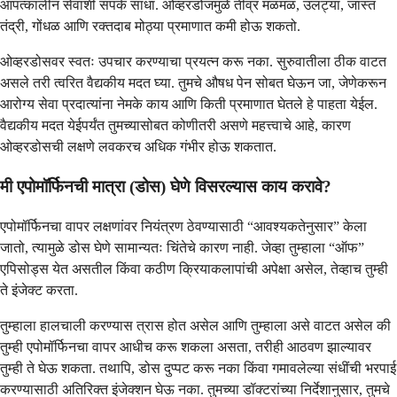
आपत्कालीन सेवांशी संपर्क साधा. ओव्हरडोजमुळे तीव्र मळमळ, उलट्या, जास्त
तंद्री, गोंधळ आणि रक्तदाब मोठ्या प्रमाणात कमी होऊ शकतो.
ओव्हरडोसवर स्वतः उपचार करण्याचा प्रयत्न करू नका. सुरुवातीला ठीक वाटत
असले तरी त्वरित वैद्यकीय मदत घ्या. तुमचे औषध पेन सोबत घेऊन जा, जेणेकरून
आरोग्य सेवा प्रदात्यांना नेमके काय आणि किती प्रमाणात घेतले हे पाहता येईल.
वैद्यकीय मदत येईपर्यंत तुमच्यासोबत कोणीतरी असणे महत्त्वाचे आहे, कारण
ओव्हरडोसची लक्षणे लवकरच अधिक गंभीर होऊ शकतात.
मी एपोमॉर्फिनची मात्रा (डोस) घेणे विसरल्यास काय करावे?
एपोमॉर्फिनचा वापर लक्षणांवर नियंत्रण ठेवण्यासाठी “आवश्यकतेनुसार” केला
जातो, त्यामुळे डोस घेणे सामान्यतः चिंतेचे कारण नाही. जेव्हा तुम्हाला “ऑफ”
एपिसोड्स येत असतील किंवा कठीण क्रियाकलापांची अपेक्षा असेल, तेव्हाच तुम्ही
ते इंजेक्ट करता.
तुम्हाला हालचाली करण्यास त्रास होत असेल आणि तुम्हाला असे वाटत असेल की
तुम्ही एपोमॉर्फिनचा वापर आधीच करू शकला असता, तरीही आठवण झाल्यावर
तुम्ही ते घेऊ शकता. तथापि, डोस दुप्पट करू नका किंवा गमावलेल्या संधींची भरपाई
करण्यासाठी अतिरिक्त इंजेक्शन घेऊ नका. तुमच्या डॉक्टरांच्या निर्देशानुसार, तुमचे