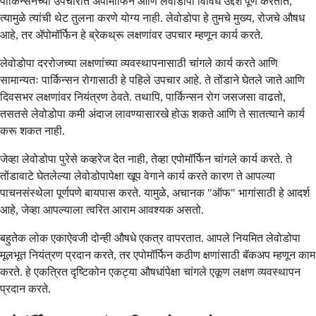
पार्किन्सनच्या उपचारात ॲपोमॉर्फिन आणि लेवोडोपा विविध उद्देश पूर्ण करतात,
त्यामुळे त्यांची थेट तुलना करणे योग्य नाही. लेवोडोपा हे तुमचे मुख्य, रोजचे औषध
आहे, तर ॲपोमॉर्फिन हे ब्रेकथ्रू लक्षणांवर उपचार म्हणून कार्य करते.
लेवोडोपा दररोजच्या लक्षणांच्या व्यवस्थापनासाठी चांगले कार्य करते आणि
सामान्यतः पार्किन्सन रोगासाठी हे पहिले उपचार आहे. ते तोंडाने घेतले जाते आणि
दिवसभर लक्षणांवर नियंत्रण ठेवते. तथापि, पार्किन्सन रोग जसजसा वाढतो,
तसतसे लेवोडोपा कमी अंदाज लावण्यासारखे होऊ शकते आणि ते सातत्याने कार्य
करू शकत नाही.
जेव्हा लेवोडोपा पुरेसे कव्हरेज देत नाही, तेव्हा एपोमॉर्फिन चांगले कार्य करते. ते
तोंडावाटे घेतलेल्या लेवोडोपापेक्षा खूप वेगाने कार्य करते कारण ते आपल्या
पाचनसंस्थेला पूर्णपणे बायपास करते. यामुळे, अचानक "ऑफ" भागांसाठी हे आदर्श
आहे, जेव्हा आपल्याला त्वरित आराम आवश्यक असतो.
बहुतेक लोक एकाऐवजी दोन्ही औषधे एकत्र वापरतात. आपले नियमित लेवोडोपा
मूलभूत नियंत्रण प्रदान करते, तर एपोमॉर्फिन कठीण क्षणांसाठी बॅकअप म्हणून काम
करते. हे एकत्रित दृष्टिकोन एकट्या औषधांपेक्षा चांगले एकूण लक्षण व्यवस्थापन
प्रदान करते.