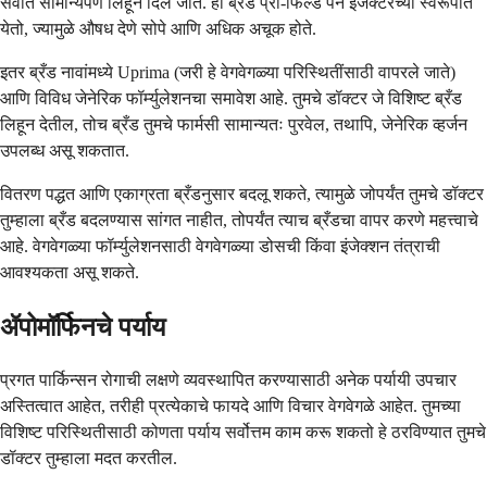
सर्वात सामान्यपणे लिहून दिले जाते. हा ब्रँड प्री-फिल्ड पेन इंजेक्टरच्या स्वरूपात
येतो, ज्यामुळे औषध देणे सोपे आणि अधिक अचूक होते.
इतर ब्रँड नावांमध्ये Uprima (जरी हे वेगवेगळ्या परिस्थितींसाठी वापरले जाते)
आणि विविध जेनेरिक फॉर्म्युलेशनचा समावेश आहे. तुमचे डॉक्टर जे विशिष्ट ब्रँड
लिहून देतील, तोच ब्रँड तुमचे फार्मसी सामान्यतः पुरवेल, तथापि, जेनेरिक व्हर्जन
उपलब्ध असू शकतात.
वितरण पद्धत आणि एकाग्रता ब्रँडनुसार बदलू शकते, त्यामुळे जोपर्यंत तुमचे डॉक्टर
तुम्हाला ब्रँड बदलण्यास सांगत नाहीत, तोपर्यंत त्याच ब्रँडचा वापर करणे महत्त्वाचे
आहे. वेगवेगळ्या फॉर्म्युलेशनसाठी वेगवेगळ्या डोसची किंवा इंजेक्शन तंत्राची
आवश्यकता असू शकते.
ॲपोमॉर्फिनचे पर्याय
प्रगत पार्किन्सन रोगाची लक्षणे व्यवस्थापित करण्यासाठी अनेक पर्यायी उपचार
अस्तित्वात आहेत, तरीही प्रत्येकाचे फायदे आणि विचार वेगवेगळे आहेत. तुमच्या
विशिष्ट परिस्थितीसाठी कोणता पर्याय सर्वोत्तम काम करू शकतो हे ठरविण्यात तुमचे
डॉक्टर तुम्हाला मदत करतील.