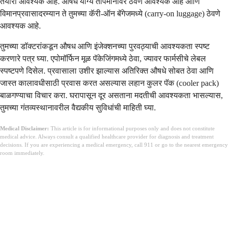
तयारी आवश्यक आहे. औषध योग्य तापमानावर ठेवणे आवश्यक आहे आणि
विमानप्रवासादरम्यान ते तुमच्या कॅरी-ऑन बॅगेजमध्ये (carry-on luggage) ठेवणे
आवश्यक आहे.
तुमच्या डॉक्टरांकडून औषध आणि इंजेक्शनच्या पुरवठ्याची आवश्यकता स्पष्ट
करणारे पत्र घ्या. एपोमॉर्फिन मूळ पॅकेजिंगमध्ये ठेवा, ज्यावर फार्मसीचे लेबल
स्पष्टपणे दिसेल. प्रवासाला उशीर झाल्यास अतिरिक्त औषधे सोबत ठेवा आणि
जास्त कालावधीसाठी प्रवास करत असल्यास लहान कुलर पॅक (cooler pack)
बाळगण्याचा विचार करा. घरापासून दूर असताना मदतीची आवश्यकता भासल्यास,
तुमच्या गंतव्यस्थानावरील वैद्यकीय सुविधांची माहिती घ्या.
Medical Disclaimer:
This article is for informational purposes only and does not constitute
medical advice. Always consult a qualified healthcare provider for diagnosis and treatment
decisions. If you are experiencing a medical emergency, call 911 or go to the nearest emergency
room immediately.