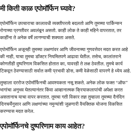
मी किती काळ एपोमॉर्फिन घ्यावे?
एपोमॉर्फिन उपचाराचा कालावधी व्यक्तीपरत्वे बदलतो आणि तुमच्या पार्किन्सन
रोगाच्या प्रगतीवर अवलंबून असतो. काही लोक ते काही महिने वापरतात, तर
काहींना ते अनेक वर्षे लागण्याची शक्यता असते.
एपोमॉर्फिन अजूनही तुमच्या लक्षणांवर आणि जीवनाच्या गुणवत्तेवर मदत करत आहे
की नाही, याचा तुमचा डॉक्टर नियमितपणे आढावा घेतील. तसेच, कालांतराने
कोणतीही दुष्परिणाम विकसित होतात का, यावरही ते लक्ष ठेवतील. तुमचे कार्य
टिकवून ठेवण्यासाठी सर्वात कमी प्रभावी डोस, कमी वेळेसाठी वापरणे हे ध्येय आहे.
तुम्हाला दररोज एपोमॉर्फिनची आवश्यकता नसू शकते. अनेक लोक फक्त “ऑफ”
भागांचा अनुभव घेतल्यानंतर किंवा आव्हानात्मक क्रियाकलापांची अपेक्षा करत
असतानाच याचा वापर करतात. तुमचा गती विकार तज्ञ तुम्हाला तुमच्या दैनंदिन
दिनचर्येनुसार आणि लक्षणांच्या नमुन्यांशी जुळणारी वैयक्तिक योजना विकसित
करण्यास मदत करेल.
एपोमॉर्फिनचे दुष्परिणाम काय आहेत?