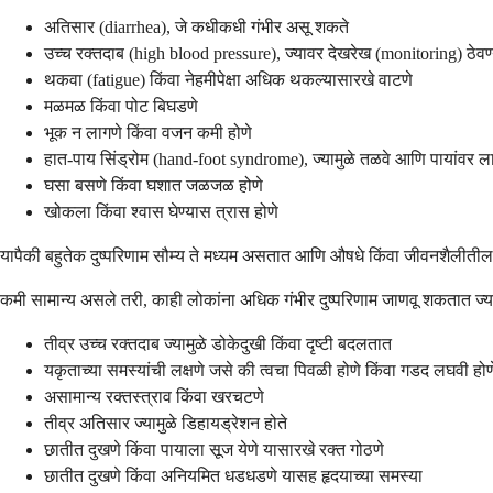
अतिसार (diarrhea), जे कधीकधी गंभीर असू शकते
उच्च रक्तदाब (high blood pressure), ज्यावर देखरेख (monitoring) ठे
थकवा (fatigue) किंवा नेहमीपेक्षा अधिक थकल्यासारखे वाटणे
मळमळ किंवा पोट बिघडणे
भूक न लागणे किंवा वजन कमी होणे
हात-पाय सिंड्रोम (hand-foot syndrome), ज्यामुळे तळवे आणि पायांवर 
घसा बसणे किंवा घशात जळजळ होणे
खोकला किंवा श्वास घेण्यास त्रास होणे
यापैकी बहुतेक दुष्परिणाम सौम्य ते मध्यम असतात आणि औषधे किंवा जीवनशैलीती
कमी सामान्य असले तरी, काही लोकांना अधिक गंभीर दुष्परिणाम जाणवू शकतात ज्
तीव्र उच्च रक्तदाब ज्यामुळे डोकेदुखी किंवा दृष्टी बदलतात
यकृताच्या समस्यांची लक्षणे जसे की त्वचा पिवळी होणे किंवा गडद लघवी होण
असामान्य रक्तस्त्राव किंवा खरचटणे
तीव्र अतिसार ज्यामुळे डिहायड्रेशन होते
छातीत दुखणे किंवा पायाला सूज येणे यासारखे रक्त गोठणे
छातीत दुखणे किंवा अनियमित धडधडणे यासह हृदयाच्या समस्या