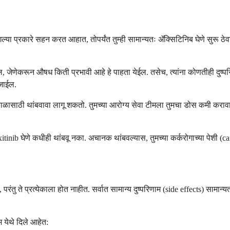
गल्या प्रकारे सहन करत आहात, तोपर्यंत तुम्ही सामान्यतः ॲक्सिटिनिब घेणे सुरू ठेवा
ल, जेणेकरून औषध किती प्रभावी आहे हे पाहता येईल. तसेच, त्यांना कोणतीही दुष्
 जाईल.
 काळासाठी थांबवावा लागू शकतो. तुमच्या आरोग्य सेवा टीमला तुमचा डोस कमी कराव
itinib घेणे कधीही थांबवू नका. अचानक थांबवल्यास, तुमच्या कर्करोगाच्या पेशी (can
ंतु ते प्रत्येकाला होत नाहीत. सर्वात सामान्य दुष्परिणाम (side effects) सामान्यत
म येथे दिले आहेत: