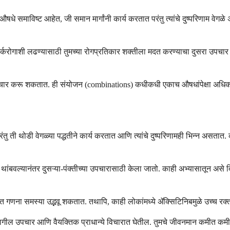
औषधे समाविष्ट आहेत, जी समान मार्गांनी कार्य करतात परंतु त्यांचे दुष्परिणाम वे
र्करोगाशी लढण्यासाठी तुमच्या रोगप्रतिकार शक्तीला मदत करण्याचा दुसरा उपचार आह
ा विचार करू शकतात. ही संयोजन (combinations) कधीकधी एकाच औषधांपेक्षा अधिक
ोडी वेगळ्या पद्धतीने कार्य करतात आणि त्यांचे दुष्परिणामही भिन्न असतात. कोणतीही 
यानंतर दुसऱ्या-पंक्तीच्या उपचारासाठी केला जातो. काही अभ्यासातून असे दिसून य
रक्त गणना समस्या उद्भवू शकतात. तथापि, काही लोकांमध्ये ॲक्सिटिनिबमुळे उच्च
, मागील उपचार आणि वैयक्तिक प्राधान्ये विचारात घेतील. तुमचे जीवनमान कमीत कम