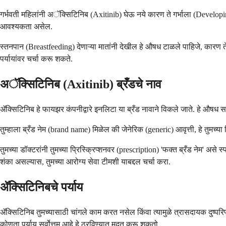
गर्भवती महिलांनी अॅक्सिटिनिब (Axitinib) घेऊ नये कारण ते गर्भाला (Developi
आवश्यकता असेल.
स्तनपान (Breastfeeding) देणाऱ्या मातांनी देखील हे औषध टाळले पाहिजे, कारण 
पर्यायांवर चर्चा करू शकते.
अॅक्सिटिनिब (Axitinib) ब्रँडचे नाव
ॲक्सिटिनिब हे फायझर कंपनीद्वारे इनलिटा या ब्रँड नावाने विकले जाते. हे औषध साम
तुम्हाला ब्रँड नेम (brand name) मिळेल की जेनेरिक (generic) आवृत्ती, हे तुमच्
तुमच्या डॉक्टरांनी तुमच्या प्रिस्क्रिप्शनवर (prescription) 'फक्त ब्रँड नेम' असे
शंका असल्यास, तुमच्या आरोग्य सेवा टीमशी याबद्दल चर्चा करा.
ॲक्सिटिनिबचे पर्याय
ॲक्सिटिनिब तुमच्यासाठी चांगले काम करत नसेल किंवा त्यामुळे त्रासदायक दुष्
कोणता पर्याय सर्वोत्तम आहे हे ठरविण्यात मदत करू शकतो.