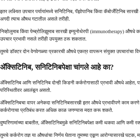
इतर लक्ष्यित उपचार पर्यायांमध्ये सनिटिनिब, पॅझोपानिब किंवा कॅबोजँटिनिब सारखी 
अगदी त्याच औषध गटातील असले तरीही.
निव्होलुमाब किंवा पेम्ब्रोलिझुमाब सारखी इम्युनोथेरपी (immunotherapy) औषधे क
उपचार प्रभावी नसले तरीही उपयुक्त ठरू शकतात.
तुमचे डॉक्टर दोन वेगवेगळ्या प्रकारची औषधे एकत्र वापरून संयुक्त उपचारांच
ॲक्सिटिनिब, सनिटिनिबपेक्षा चांगले आहे का?
ॲक्सिटिनिब आणि सनिटिनिब दोन्ही किडनी कर्करोगासाठी प्रभावी औषधे आहेत, परंतु ती थ
परिस्थितीवर अवलंबून असतो.
ॲक्सिटिनिबचा वापर अनेकदा सनिटिनिबसारखी इतर औषधे प्रभावीपणे काम करणे थांबवल्
कर्करोगाचा प्रतिबंध करत अधिक काळ जगण्यास मदत करू शकते.
दुष्परिणामांच्या बाबतीत, ॲक्सिटिनिबमुळे सनिटिनिबपेक्षा कमी थकवा आणि कमी 
तुमचे कर्करोग तज्ञ या औषधांचा निर्णय घेताना तुमच्या एकूण आरोग्यासारखे घटक