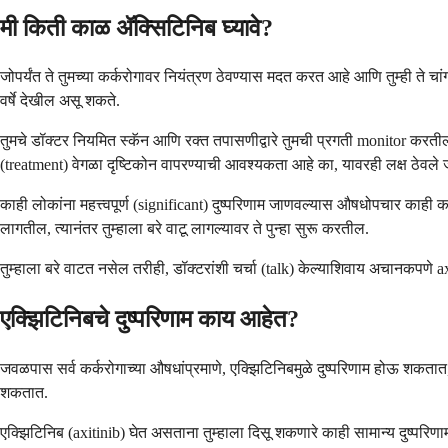
मी किती काळ ॲक्सिटिनिब घ्यावे?
जोपर्यंत ते तुमच्या कर्करोगावर नियंत्रण ठेवण्यास मदत करत आहे आणि तुम्ही ते चां
वर्षे देखील असू शकते.
तुमचे डॉक्टर नियमित स्कॅन आणि रक्त तपासणीद्वारे तुमची प्रगती monitor करती
(treatment) वेगळा दृष्टिकोन वापरण्याची आवश्यकता आहे का, यावरही लक्ष ठेवले
काही लोकांना महत्त्वपूर्ण (significant) दुष्परिणाम जाणवल्यास औषधोपचार काही
लागतील, त्यानंतर तुम्हाला बरे वाटू लागल्यावर ते पुन्हा सुरू करतील.
तुम्हाला बरे वाटत नसेल तरीही, डॉक्टरांशी चर्चा (talk) केल्याशिवाय अचानकपणे ax
एक्झिटिनिबचे दुष्परिणाम काय आहेत?
जवळपास सर्व कर्करोगाच्या औषधांप्रमाणे, एक्झिटिनिबमुळे दुष्परिणाम होऊ शकतात, पर
शकतात.
एक्झिटिनिब (axitinib) घेत असताना तुम्हाला दिसू शकणारे काही सामान्य दुष्परिणा