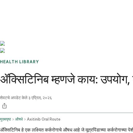
Benchmarks
Stories
FAQ
Sign up / Log in
HEALTH LIBRARY
ॲक्सिटिनिब म्हणजे काय: उपयोग,
शेवटचे अपडेट केले
३ एप्रिल, २०२६
मुख्यपृष्ठ
औषधे
Axitinib Oral Route
ॲक्सिटिनिब हे एक लक्ष्यित कर्करोगाचे औषध आहे जे मूत्रपिंडाच्या कर्करोगाच्या 