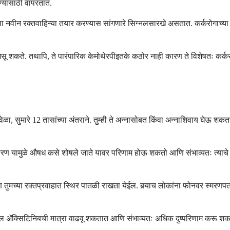
ण्यासाठी वापरतात.
राला नवीन रक्तवाहिन्या तयार करण्यास सांगणारे सिग्नलसारखे असतात. कर्करोगाच्या ग
असू शकते. तथापि, ते पारंपारिक केमोथेरपीइतके कठोर नाही कारण ते विशेषतः कर्करोगा
वेळा, सुमारे 12 तासांच्या अंतराने. तुम्ही ते अन्नासोबत किंवा अन्नाशिवाय घेऊ शकत
, कारण यामुळे औषध कसे शोषले जाते यावर परिणाम होऊ शकतो आणि संभाव्यतः त्याचे
ुमच्या रक्तप्रवाहात स्थिर पातळी राखता येईल. बर्‍याच लोकांना फोनवर स्मरणपत्र स
ातील ॲक्सिटिनिबची मात्रा वाढवू शकतात आणि संभाव्यतः अधिक दुष्परिणाम करू शकत