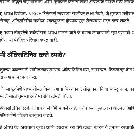
पेशींना टिकून राहण्यासाठी आणि गुणाकार करण्यासाठी आवश्यक पोषक तत्वे मिळव
हे औषध विशेषतः VEGF रिसेप्टर्स नावाच्या गोष्टीवर लक्ष्य ठेवते, जे तुमच्या शरी
रोखून, ॲक्सिटिनिब गाठीला रक्तपुरवठा होण्यापासून रोखण्यास मदत करू शकते.
हे मध्यम तीव्रतेचे कर्करोगाचे औषध मानले जाते जे बर्‍याच लोकांसाठी खूप प्रभावी 
होणाऱ्या पेशींवर परिणाम करत नाही.
मी ॲक्सिटिनिब कसे घ्यावे?
तुमच्या डॉक्टरांनी सांगितल्याप्रमाणेच ॲक्सिटिनिब घ्या, सामान्यतः दिवसातून दोन 
राहण्याचा प्रयत्न करा.
गोळ्या पूर्णपणे पाण्यासोबत गिळा. त्यांना चिरू नका, तोडू नका किंवा चघळू नका
मदतीसाठी तुमच्या आरोग्य सेवा टीमशी बोला.
ॲक्सिटिनिब दररोज त्याच वेळी घेणे चांगले आहे, जेणेकरून तुम्हाला ते आठवेल आणि त
औषध घेणे जोडणे उपयुक्त वाटते.
हे औषध घेत असताना द्राक्ष आणि द्राक्षचा रस घेणे टाळा, कारण ते तुमच्या रक्त