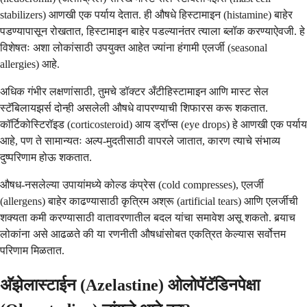
stabilizers) आणखी एक पर्याय देतात. ही औषधे हिस्टामाइन (histamine) बाहेर
पडण्यापासून रोखतात, हिस्टामाइन बाहेर पडल्यानंतर त्याला ब्लॉक करण्याऐवजी. हे
विशेषतः अशा लोकांसाठी उपयुक्त आहेत ज्यांना हंगामी एलर्जी (seasonal
allergies) आहे.
अधिक गंभीर लक्षणांसाठी, तुमचे डॉक्टर अँटीहिस्टामाइन आणि मास्ट सेल
स्टॅबिलायझर्स दोन्ही असलेली औषधे वापरण्याची शिफारस करू शकतात.
कॉर्टिकोस्टिरॉइड (corticosteroid) आय ड्रॉप्स (eye drops) हे आणखी एक पर्याय
आहे, पण ते सामान्यतः अल्प-मुदतीसाठी वापरले जातात, कारण त्याचे संभाव्य
दुष्परिणाम होऊ शकतात.
औषध-नसलेल्या उपायांमध्ये कोल्ड कंप्रेस (cold compresses), एलर्जी
(allergens) बाहेर काढण्यासाठी कृत्रिम अश्रू (artificial tears) आणि एलर्जीची
शक्यता कमी करण्यासाठी वातावरणातील बदल यांचा समावेश असू शकतो. बर्‍याच
लोकांना असे आढळते की या रणनीती औषधांसोबत एकत्रित केल्यास सर्वोत्तम
परिणाम मिळतात.
अ‍ॅझेलास्टाईन (Azelastine) ओलोपॅटॅडिनपेक्षा