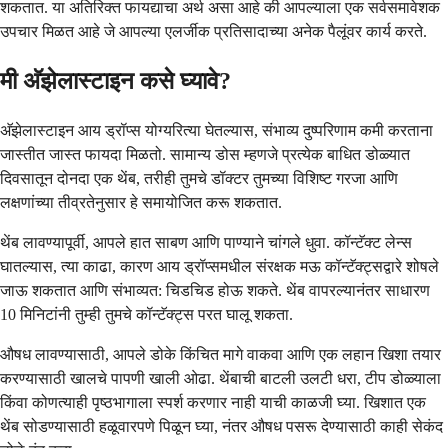
शकतात. या अतिरिक्त फायद्याचा अर्थ असा आहे की आपल्याला एक सर्वसमावेशक
उपचार मिळत आहे जे आपल्या एलर्जीक प्रतिसादाच्या अनेक पैलूंवर कार्य करते.
मी अ‍ॅझेलास्टाइन कसे घ्यावे?
अ‍ॅझेलास्टाइन आय ड्रॉप्स योग्यरित्या घेतल्यास, संभाव्य दुष्परिणाम कमी करताना
जास्तीत जास्त फायदा मिळतो. सामान्य डोस म्हणजे प्रत्येक बाधित डोळ्यात
दिवसातून दोनदा एक थेंब, तरीही तुमचे डॉक्टर तुमच्या विशिष्ट गरजा आणि
लक्षणांच्या तीव्रतेनुसार हे समायोजित करू शकतात.
थेंब लावण्यापूर्वी, आपले हात साबण आणि पाण्याने चांगले धुवा. कॉन्टॅक्ट लेन्स
घातल्यास, त्या काढा, कारण आय ड्रॉप्समधील संरक्षक मऊ कॉन्टॅक्ट्सद्वारे शोषले
जाऊ शकतात आणि संभाव्यत: चिडचिड होऊ शकते. थेंब वापरल्यानंतर साधारण
10 मिनिटांनी तुम्ही तुमचे कॉन्टॅक्ट्स परत घालू शकता.
औषध लावण्यासाठी, आपले डोके किंचित मागे वाकवा आणि एक लहान खिशा तयार
करण्यासाठी खालचे पापणी खाली ओढा. थेंबाची बाटली उलटी धरा, टीप डोळ्याला
किंवा कोणत्याही पृष्ठभागाला स्पर्श करणार नाही याची काळजी घ्या. खिशात एक
थेंब सोडण्यासाठी हळूवारपणे पिळून घ्या, नंतर औषध पसरू देण्यासाठी काही सेकंद