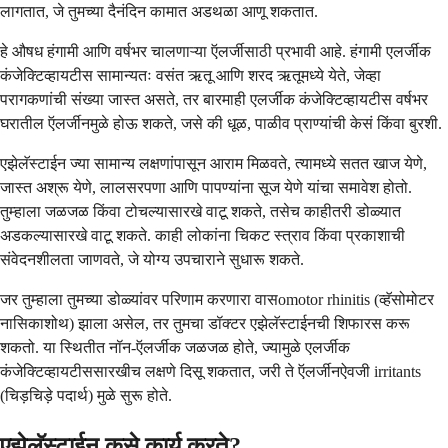
लागतात, जे तुमच्या दैनंदिन कामात अडथळा आणू शकतात.
हे औषध हंगामी आणि वर्षभर चालणाऱ्या ऍलर्जीसाठी प्रभावी आहे. हंगामी एलर्जीक
कंजेक्टिव्हायटीस सामान्यतः वसंत ऋतू आणि शरद ऋतूमध्ये येते, जेव्हा
परागकणांची संख्या जास्त असते, तर बारमाही एलर्जीक कंजेक्टिव्हायटीस वर्षभर
घरातील ऍलर्जीनमुळे होऊ शकते, जसे की धूळ, पाळीव प्राण्यांची केसं किंवा बुरशी.
एझेलॅस्टाईन ज्या सामान्य लक्षणांपासून आराम मिळवते, त्यामध्ये सतत खाज येणे,
जास्त अश्रू येणे, लालसरपणा आणि पापण्यांना सूज येणे यांचा समावेश होतो.
तुम्हाला जळजळ किंवा टोचल्यासारखे वाटू शकते, तसेच काहीतरी डोळ्यात
अडकल्यासारखे वाटू शकते. काही लोकांना चिकट स्त्राव किंवा प्रकाशाची
संवेदनशीलता जाणवते, जे योग्य उपचाराने सुधारू शकते.
जर तुम्हाला तुमच्या डोळ्यांवर परिणाम करणारा वासomotor rhinitis (व्हॅसोमोटर
नासिकाशोथ) झाला असेल, तर तुमचा डॉक्टर एझेलॅस्टाईनची शिफारस करू
शकतो. या स्थितीत नॉन-ऍलर्जीक जळजळ होते, ज्यामुळे एलर्जीक
कंजेक्टिव्हायटीससारखीच लक्षणे दिसू शकतात, जरी ते ऍलर्जीनऐवजी irritants
(चिड़चिड़े पदार्थ) मुळे सुरू होते.
एझेलॅस्टाईन कसे कार्य करते?