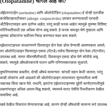
(Olopatadine) चांगले आहे का?
अ‍ॅझेलास्टाईन (azelastine) आणि ओलोपॅटॅडिन (olopatadine) हे दोन्ही एलर्जीक
कंजेक्टिव्हायटीसवर (allergic conjunctivitis) उपचार करण्यासाठी प्रभावी
अँटीहिस्टामाइन आय ड्रॉप्स आहेत, परंतु काही फरक आहेत ज्यामुळे तुमच्या विशिष्ट
परिस्थितीसाठी एक अधिक योग्य असू शकते. हे फरक समजून घेणे तुम्हाला आणि
तुमच्या डॉक्टरांना सर्वोत्तम निवड करण्यात मदत करू शकते.
एझेलास्टाइनला साधारणपणे दिवसातून दोन वेळा डोस देण्याची आवश्यकता असते,
तर ओलोपॅटाडाइन दिवसातून एकदा (पॅटाडे) तसेच दिवसातून दोन वेळा (पॅटानॉल)
उपलब्ध आहे. व्यस्त जीवनशैलीसाठी, दिवसातून एकदा डोस घेणे सोयीचे असू
शकते, ज्यामुळे औषधोपचाराचे पालन आणि परिणामकारकता सुधारते.
दुष्परिणामांच्या बाबतीत, दोन्ही औषधे सामान्यतः चांगली सहन केली जातात, परंतु
काही लोकांना असे आढळते की ओलोपॅटाडाइन लावल्यावर सुरुवातीला कमी
जळजळ किंवा खाज येते. तथापि, इतरांना एझेलास्टाइनच्या दुहेरी कार्यप्रणालीमुळे
लक्षणांपासून अधिक आराम मिळू शकतो, ज्यामध्ये मास्ट पेशींचे स्थिरीकरण देखील
समाविष्ट आहे.
खर्च देखील विचारात घेण्यासारखा आहे, कारण दोन्ही औषधांची सामान्य रूपे उपलब्ध