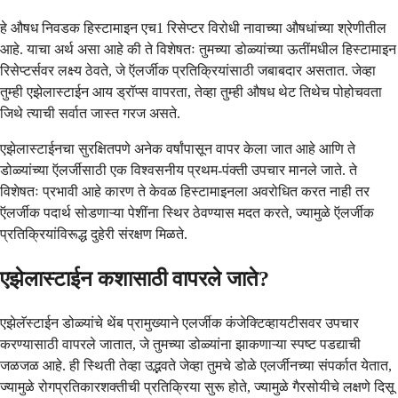
हे औषध निवडक हिस्टामाइन एच1 रिसेप्टर विरोधी नावाच्या औषधांच्या श्रेणीतील
आहे. याचा अर्थ असा आहे की ते विशेषतः तुमच्या डोळ्यांच्या ऊतींमधील हिस्टामाइन
रिसेप्टर्सवर लक्ष्य ठेवते, जे ऍलर्जीक प्रतिक्रियांसाठी जबाबदार असतात. जेव्हा
तुम्ही एझेलास्टाईन आय ड्रॉप्स वापरता, तेव्हा तुम्ही औषध थेट तिथेच पोहोचवता
जिथे त्याची सर्वात जास्त गरज असते.
एझेलास्टाईनचा सुरक्षितपणे अनेक वर्षांपासून वापर केला जात आहे आणि ते
डोळ्यांच्या ऍलर्जीसाठी एक विश्वसनीय प्रथम-पंक्ती उपचार मानले जाते. ते
विशेषतः प्रभावी आहे कारण ते केवळ हिस्टामाइनला अवरोधित करत नाही तर
ऍलर्जीक पदार्थ सोडणाऱ्या पेशींना स्थिर ठेवण्यास मदत करते, ज्यामुळे ऍलर्जीक
प्रतिक्रियांविरूद्ध दुहेरी संरक्षण मिळते.
एझेलास्टाईन कशासाठी वापरले जाते?
एझेलॅस्टाईन डोळ्यांचे थेंब प्रामुख्याने एलर्जीक कंजेक्टिव्हायटीसवर उपचार
करण्यासाठी वापरले जातात, जे तुमच्या डोळ्यांना झाकणाऱ्या स्पष्ट पडद्याची
जळजळ आहे. ही स्थिती तेव्हा उद्भवते जेव्हा तुमचे डोळे एलर्जीनच्या संपर्कात येतात,
ज्यामुळे रोगप्रतिकारशक्तीची प्रतिक्रिया सुरू होते, ज्यामुळे गैरसोयीचे लक्षणे दिसू