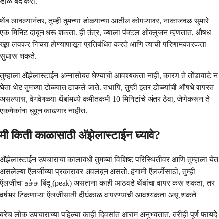
डोळे बंद करा.
थेंब लावल्यानंतर, तुम्ही तुमच्या डोळ्याच्या आतील कोपऱ्यावर, नाकाजवळ सुमारे
एक मिनिट दाबून धरू शकता. ही तंत्र, ज्याला पंक्टल ओक्लुजन म्हणतात, औषध
खूप लवकर निचरा होण्यापासून प्रतिबंधित करते आणि त्याची परिणामकारकता
सुधारू शकते.
तुम्हाला अ‍ॅझेलास्टाईन अन्नासोबत घेण्याची आवश्यकता नाही, कारण ते तोंडावाटे न
घेता थेट तुमच्या डोळ्यात टाकले जाते. तथापि, तुम्ही इतर डोळ्यांची औषधे वापरत
असल्यास, वेगवेगळ्या थेंबांमध्ये कमीतकमी 10 मिनिटांचे अंतर ठेवा, जेणेकरून ते
एकमेकांना धुवून काढणार नाहीत.
मी किती काळासाठी अ‍ॅझेलास्टाईन घ्यावे?
अ‍ॅझेलास्टाईन उपचाराचा कालावधी तुमच्या विशिष्ट परिस्थितीवर आणि तुम्हाला येत
असलेल्या ऍलर्जीच्या प्रकारावर अवलंबून असतो. हंगामी ऍलर्जीसाठी, तुम्ही
ऍलर्जीचा உச்ச बिंदू (peak) असताना काही आठवडे थेंबांचा वापर करू शकता, तर
वर्षभर टिकणाऱ्या ऍलर्जीसाठी दीर्घकाळ वापरण्याची आवश्यकता असू शकते.
बरेच लोक उपचाराच्या पहिल्या काही दिवसांत आराम अनुभवतात, तरीही पूर्ण फायदे