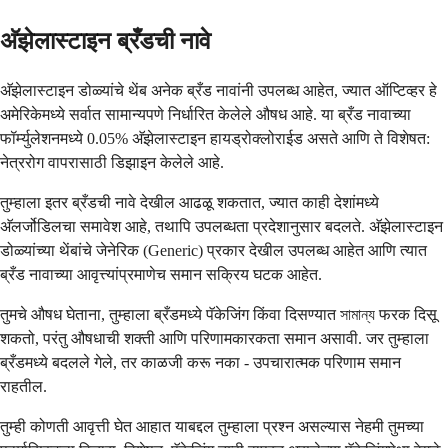
अ‍ॅझेलास्टाइन ब्रँडची नावे
अ‍ॅझेलास्टाइन डोळ्यांचे थेंब अनेक ब्रँड नावांनी उपलब्ध आहेत, ज्यात ऑप्टिव्हर हे
अमेरिकेमध्ये सर्वात सामान्यपणे निर्धारित केलेले औषध आहे. या ब्रँड नावाच्या
फॉर्म्युलेशनमध्ये 0.05% अ‍ॅझेलास्टाइन हायड्रोक्लोराईड असते आणि ते विशेषत:
नेत्ररोग वापरासाठी डिझाइन केलेले आहे.
तुम्हाला इतर ब्रँडची नावे देखील आढळू शकतात, ज्यात काही देशांमध्ये
अ‍ॅलर्जोडिलचा समावेश आहे, तथापि उपलब्धता प्रदेशानुसार बदलते. अ‍ॅझेलास्टाइन
डोळ्यांच्या थेंबांचे जेनेरिक (Generic) प्रकार देखील उपलब्ध आहेत आणि त्यात
ब्रँड नावाच्या आवृत्त्यांप्रमाणेच समान सक्रिय घटक आहेत.
तुमचे औषध घेताना, तुम्हाला ब्रँडमध्ये पॅकेजिंग किंवा दिसण्यात সামান্য फरक दिसू
शकतो, परंतु औषधाची शक्ती आणि परिणामकारकता समान असावी. जर तुम्हाला
ब्रँडमध्ये बदलले गेले, तर काळजी करू नका - उपचारात्मक परिणाम समान
राहतील.
तुम्ही कोणती आवृत्ती घेत आहात याबद्दल तुम्हाला प्रश्न असल्यास नेहमी तुमच्या