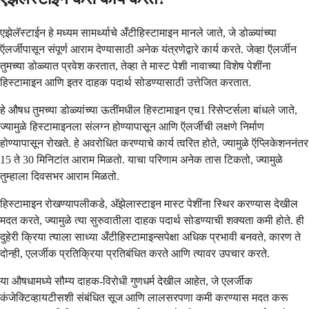
एझेलॅस्टाईन हे मध्यम सामर्थ्याचे अँटीहिस्टामाइन मानले जाते, जे डोळ्यांच्या
ऍलर्जीपासून संपूर्ण आराम देण्यासाठी अनेक यंत्रणेद्वारे कार्य करते. जेव्हा ऍलर्जीन
तुमच्या डोळ्यात प्रवेश करतात, तेव्हा ते मास्ट पेशी नावाच्या विशेष पेशींना
हिस्टामाइन आणि इतर दाहक पदार्थ सोडण्यासाठी उत्तेजित करतात.
हे औषध तुमच्या डोळ्यांच्या ऊतींमधील हिस्टामाइन एच1 रिसेप्टर्सला बांधले जाते,
ज्यामुळे हिस्टामाइनला संलग्न होण्यापासून आणि ऍलर्जीची लक्षणे निर्माण
होण्यापासून रोखते. हे अवरोधित करण्याचे कार्य त्वरित होते, ज्यामुळे ऍप्लिकेशननंतर
15 ते 30 मिनिटांत आराम मिळतो. याचा परिणाम अनेक तास टिकतो, ज्यामुळे
तुम्हाला दिवसभर आराम मिळतो.
हिस्टामाइन रोखण्यापलीकडे, अ‍ॅझेलास्टाइन मास्ट पेशींना स्थिर करण्यास देखील
मदत करते, ज्यामुळे त्या सुरुवातीला दाहक पदार्थ सोडण्याची शक्यता कमी होते. ही
दुहेरी क्रिया त्याला साध्या अँटीहिस्टामाइन्सपेक्षा अधिक प्रभावी बनवते, कारण ते
दोन्ही, एलर्जीक प्रतिक्रिया प्रतिबंधित करते आणि त्यावर उपचार करते.
या औषधामध्ये सौम्य दाहक-विरोधी गुणधर्म देखील आहेत, जे एलर्जीक
कंजेक्टिव्हायटीसशी संबंधित सूज आणि लालसरपणा कमी करण्यास मदत करू