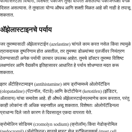
फार्मासिस्टला विचारा, विशेषत: पॅकेजिंग तुम्ही वापरत असलेल्या पॅकेजिंगपेक्षा वेगळे
दिसत असल्यास. ते तुम्हाला योग्य औषध आणि शक्ती मिळत आहे की नाही हे तपासू
शकतात.
अ‍ॅझेलास्टाइनचे पर्याय
जर तुमच्यासाठी अ‍ॅझेलास्टाईन (azelastine) चांगले काम करत नसेल किंवा त्यामुळे
त्रासदायक दुष्परिणाम होत असतील, तर तुमच्या डोळ्यांच्या एलर्जीवर नियंत्रण
ठेवण्यासाठी अनेक पर्यायी उपचार उपलब्ध आहेत. तुमचे डॉक्टर तुमच्या विशिष्ट
लक्षणांवर आणि वैद्यकीय इतिहासावर आधारित हे पर्याय शोधण्यात मदत करू
शकतात.
इतर अँटीहिस्टामाइन (antihistamine) आय ड्रॉप्समध्ये ओलोपॅटॅडिन
(olopatadine) (पॅटानॉल, पॅटाडे) आणि केटोटीफेन (ketotifen) (झॅडिटर,
अ‍ॅलावाय) यांचा समावेश आहे. ही औषधे अ‍ॅझेलास्टाईनप्रमाणेच काम करतात, परंतु
काही लोकांना ती अधिक सहनशील असू शकतात. विशेषतः ओलोपॅटॅडिनला
प्राधान्य दिले जाते कारण ते दिवसातून एकदा वापरता येते.
क्रोमोलिन सोडियम (cromolyn sodium) (क्रोलॉम) किंवा नेडोक्रोमिल
(nedocromil) (अ‍ॅलोक्रिल) सारखे मास्ट सेल स्टॅबिलायझर्स (mast cell