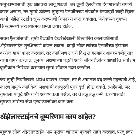
अनुभवण्यासाठी एक आठवडा लागू शकतो. जर तुम्ही ऍलर्जीच्या हंगामासाठी तयारी
करत असाल, तर तुमचे डॉक्टर तुम्हाला ऍलर्जीनच्या संपर्कात येण्यापूर्वी काही दिवस
आधी अ‍ॅझेलास्टाईन सुरू करण्याची शिफारस करू शकतात, जेणेकरून तुमच्या
सिस्टममध्ये संरक्षणात्मक क्षमता तयार होईल.
सतत ऍलर्जीसाठी, तुम्ही वैद्यकीय देखरेखेखाली विस्तारित कालावधीसाठी
अ‍ॅझेलास्टाईन सुरक्षितपणे वापरू शकता. काही लोक त्यांच्या ऍलर्जीच्या हंगामात
दररोज याचा वापर करतात, तर काहीजण लक्षणे दिसू लागल्यावर आवश्यकतेनुसार
याचा वापर करतात. तुमच्या लक्षणांच्या पद्धती आणि जीवनशैलीवर आधारित सर्वोत्तम
दृष्टीकोन निश्चित करण्यात तुमचे डॉक्टर मदत करतील.
जर तुम्ही नियमितपणे औषध वापरत असाल, तर ते अचानक बंद करणे महत्त्वाचे आहे,
कारण यामुळे काहीवेळा लक्षणांची तात्पुरती पुनरावृत्ती होऊ शकते. त्याऐवजी, जर
तुम्हाला यापुढे औषधाची आवश्यकता नसेल, तर ते हळू हळू कमी करण्यासाठी
तुमच्या आरोग्य सेवा प्रदात्यासोबत काम करा.
अ‍ॅझेलास्टाईनचे दुष्परिणाम काय आहेत?
बहुतेक लोक अ‍ॅझेलास्टाईन आय ड्रॉप्स चांगल्या प्रकारे सहन करतात, परंतु इतर