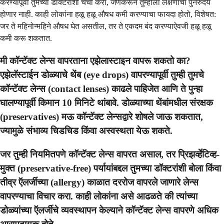
करण्यापूर्वी तुमच्या डॉक्टरांशी चर्चा करा, जेणेकरून तुम्हाला लक्षणांचा पुनरुदय
होणार नाही. काही लोकांना हळू हळू औषध कमी करण्याचा फायदा होतो, विशेषत:
जर ते महिनोन्महिने औषध घेत असतील, तर ते एकदम बंद करण्याऐवजी हळू हळू
कमी करू शकतात.
मी कॉन्टॅक्ट लेन्स वापरताना एझेलास्टाइन वापरू शकतो का?
एझेलॅस्टाईन डोळ्याचे थेंब (eye drops) वापरण्यापूर्वी तुम्ही तुमचे
कॉन्टॅक्ट लेन्स (contact lenses) काढले पाहिजेत आणि ते पुन्हा
घालण्यापूर्वी किमान 10 मिनिटे थांबावे. डोळ्याच्या थेंबांमधील संरक्षक
(preservatives) मऊ कॉन्टॅक्ट लेन्सद्वारे शोषले जाऊ शकतात,
ज्यामुळे संभाव्य चिडचिड किंवा अस्वस्थता येऊ शकते.
जर तुम्ही नियमितपणे कॉन्टॅक्ट लेन्स वापरत असाल, तर प्रिझर्व्हेटिव्ह-
मुक्त (preservative-free) पर्यायांबद्दल तुमच्या डॉक्टरांशी बोला किंवा
तीव्र ऍलर्जीच्या (allergy) काळात दररोज वापरले जाणारे लेन्स
वापरण्याचा विचार करा. काही लोकांना असे आढळते की त्यांच्या
डोळ्यांच्या ऍलर्जीचे व्यवस्थापन केल्याने कॉन्टॅक्ट लेन्स वापरणे अधिक