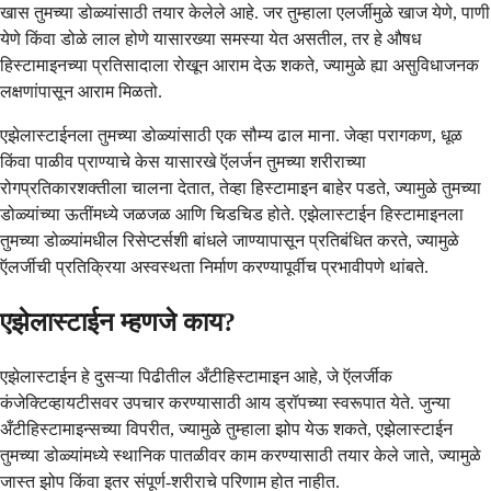
खास तुमच्या डोळ्यांसाठी तयार केलेले आहे. जर तुम्हाला एलर्जीमुळे खाज येणे, पाणी
येणे किंवा डोळे लाल होणे यासारख्या समस्या येत असतील, तर हे औषध
हिस्टामाइनच्या प्रतिसादाला रोखून आराम देऊ शकते, ज्यामुळे ह्या असुविधाजनक
लक्षणांपासून आराम मिळतो.
एझेलास्टाईनला तुमच्या डोळ्यांसाठी एक सौम्य ढाल माना. जेव्हा परागकण, धूळ
किंवा पाळीव प्राण्याचे केस यासारखे ऍलर्जन तुमच्या शरीराच्या
रोगप्रतिकारशक्तीला चालना देतात, तेव्हा हिस्टामाइन बाहेर पडते, ज्यामुळे तुमच्या
डोळ्यांच्या ऊतींमध्ये जळजळ आणि चिडचिड होते. एझेलास्टाईन हिस्टामाइनला
तुमच्या डोळ्यांमधील रिसेप्टर्सशी बांधले जाण्यापासून प्रतिबंधित करते, ज्यामुळे
ऍलर्जीची प्रतिक्रिया अस्वस्थता निर्माण करण्यापूर्वीच प्रभावीपणे थांबते.
एझेलास्टाईन म्हणजे काय?
एझेलास्टाईन हे दुसऱ्या पिढीतील अँटीहिस्टामाइन आहे, जे ऍलर्जीक
कंजेक्टिव्हायटीसवर उपचार करण्यासाठी आय ड्रॉपच्या स्वरूपात येते. जुन्या
अँटीहिस्टामाइन्सच्या विपरीत, ज्यामुळे तुम्हाला झोप येऊ शकते, एझेलास्टाईन
तुमच्या डोळ्यांमध्ये स्थानिक पातळीवर काम करण्यासाठी तयार केले जाते, ज्यामुळे
जास्त झोप किंवा इतर संपूर्ण-शरीराचे परिणाम होत नाहीत.