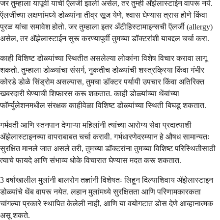
जर तुम्हाला यापूर्वी याची ऍलर्जी झाली असेल, तर तुम्ही अ‍ॅझेलास्टाईन वापरू नये.
ऍलर्जीच्या लक्षणांमध्ये डोळ्यांना तीव्र सूज येणे, श्वास घेण्यास त्रास होणे किंवा
पुरळ यांचा समावेश होतो. जर तुम्हाला इतर अँटीहिस्टामाइन्सची ऍलर्जी (allergy)
असेल, तर अ‍ॅझेलास्टाईन सुरू करण्यापूर्वी तुमच्या डॉक्टरांशी याबद्दल चर्चा करा.
काही विशिष्ट डोळ्यांच्या स्थितीत असलेल्या लोकांना विशेष विचार करावा लागू
शकतो. तुम्हाला डोळ्यांचा संसर्ग, नुकतीच डोळ्यांची शस्त्रक्रिया किंवा गंभीर
कोरडे डोळे सिंड्रोम असल्यास, तुमचा डॉक्टर पर्यायी उपचार किंवा अतिरिक्त
खबरदारी घेण्याची शिफारस करू शकतात. काही डोळ्यांच्या थेंबांच्या
फॉर्म्युलेशनमधील संरक्षक काहीवेळा विशिष्ट डोळ्यांच्या स्थिती बिघडू शकतात.
गर्भवती आणि स्तनपान देणाऱ्या महिलांनी त्यांच्या आरोग्य सेवा प्रदात्याशी
अ‍ॅझेलास्टाइनच्या वापराबाबत चर्चा करावी. गर्भधारणेदरम्यान हे औषध सामान्यतः
सुरक्षित मानले जात असले तरी, तुमच्या डॉक्टरांना तुमच्या विशिष्ट परिस्थितीसाठी
त्याचे फायदे आणि संभाव्य धोके विचारात घेण्यास मदत करू शकतात.
3 वर्षांखालील मुलांनी बालरोग तज्ञांनी विशेषतः लिहून दिल्याशिवाय अ‍ॅझेलास्टाइन
डोळ्यांचे थेंब वापरू नयेत. लहान मुलांमध्ये सुरक्षितता आणि परिणामकारकता
चांगल्या प्रकारे स्थापित केलेली नाही, आणि या वयोगटात डोस देणे आव्हानात्मक
असू शकते.