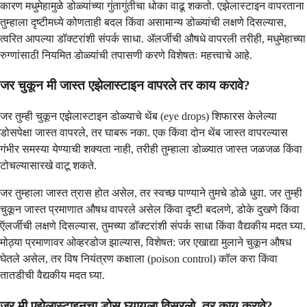
कारण मधुमेहामुळे डोळ्यांच्या गुंतागुंतीचा धोका वाढू शकतो. एझेलास्टाइन वापरताना
तुम्हाला दृष्टीमध्ये कोणताही बदल किंवा असामान्य डोळ्यांची लक्षणे दिसल्यास,
त्वरित आपल्या डॉक्टरांशी संपर्क साधा. ॲलर्जीची औषधे वापरली तरीही, मधुमेहाच्या
रुग्णांसाठी नियमित डोळ्यांची तपासणी करणे विशेषतः महत्त्वाचे आहे.
जर चुकून मी जास्त एझेलास्टाइन वापरले तर काय करावे?
जर तुम्ही चुकून एझेलास्टाइन डोळ्याचे थेंब (eye drops) शिफारस केलेल्या
डोसपेक्षा जास्त वापरले, तर घाबरू नका. एक किंवा दोन थेंब जास्त वापरल्यास
गंभीर समस्या येण्याची शक्यता नाही, तरीही तुम्हाला डोळ्यात जास्त जळजळ किंवा
टोचल्यासारखे वाटू शकते.
जर तुम्हाला जास्त त्रास होत असेल, तर स्वच्छ पाण्याने तुमचे डोळे धुवा. जर तुम्ही
चुकून जास्त प्रमाणात औषध वापरले असेल किंवा दृष्टी बदलणे, डोके दुखणे किंवा
ऍलर्जीची लक्षणे दिसल्यास, तुमच्या डॉक्टरांशी संपर्क साधा किंवा वैद्यकीय मदत घ्या.
मोठ्या प्रमाणावर ओव्हरडोज झाल्यास, विशेषत: जर एखाद्या मुलाने चुकून औषध
घेतले असेल, तर विष नियंत्रण कक्षाला (poison control) कॉल करा किंवा
तातडीची वैद्यकीय मदत घ्या.
जर मी एझेलास्टाइनचा डोस घ्यायला विसरलो, तर काय करावे?