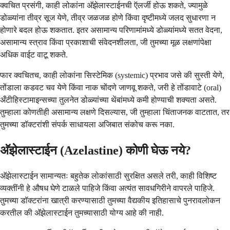
क्वचित प्रसंगी, काही लोकांना अ‍ॅझेलास्टाईनची ऍलर्जी होऊ शकते, ज्यामुळे
डोळ्यांना तीव्र सूज येणे, तीव्र जळजळ होणे किंवा दृष्टीमध्ये जलद सुधारणा न
होणारे बदल होऊ शकतात. इतर असामान्य परिणामांमध्ये डोळ्यांमध्ये सतत वेदना,
असामान्य स्त्राव किंवा प्रकाशाची संवेदनशीलता, जी तुमच्या मूळ लक्षणांपेक्षा
अधिक वाईट वाटू शकते.
फार क्वचितच, काही लोकांना सिस्टेमिक (systemic) प्रभाव जसे की सुस्ती येणे,
तोंडाला कडवट चव येणे किंवा नाक चोंदणे जाणवू शकते, जरी हे तोंडावाटे (oral)
अँटीहिस्टामाइन्सच्या तुलनेत डोळ्यांच्या थेंबांमध्ये कमी होण्याची शक्यता असते.
तुम्हाला कोणतीही असामान्य लक्षणे दिसल्यास, जी तुम्हाला चिंताजनक वाटतात, तर
तुमच्या डॉक्टरांशी संपर्क साधायला अजिबात संकोच करू नका.
अ‍ॅझेलास्टाईन (Azelastine) कोणी घेऊ नये?
अ‍ॅझेलास्टाईन सामान्यतः बहुतेक लोकांसाठी सुरक्षित असले तरी, काही विशिष्ट
व्यक्तींनी हे औषध घेणे टाळले पाहिजे किंवा अत्यंत सावधगिरीने वापरले पाहिजे.
तुमच्या डॉक्टरांना खात्री करण्यासाठी तुमच्या वैद्यकीय इतिहासाचे पुनरावलोकन
करतील की अ‍ॅझेलास्टाईन तुमच्यासाठी योग्य आहे की नाही.