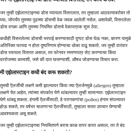
जर तुम्ही एझेलास्टाइनचा डोस घ्यायला विसरलात, तर तुम्हाला आठवल्याबरोबर तो
घ्या, जोपर्यंत तुमच्या पुढच्या डोसची वेळ जवळ आलेली नसेल. अशावेळी, विसरलेला
डोस वगळा आणि तुमच्या नियमित डोसचे वेळापत्रक सुरू ठेवा.
कधीही विसरलेल्या डोसची भरपाई करण्यासाठी दुप्पट डोस घेऊ नका, कारण यामुळे
अतिरिक्त फायदा न होता दुष्परिणाम होण्याचा धोका वाढू शकतो. जर तुम्ही वारंवार
डोस घ्यायला विसरत असाल, तर फोनवर स्मरणपत्र सेट करण्याचा किंवा
दररोजच्या कामाशी, जसे की दात घासण्याशी, औषध जोडण्याचा विचार करा.
मी एझेलास्टाइन कधी बंद करू शकतो?
तुमची ऍलर्जीची लक्षणे कमी झाल्यावर किंवा ज्या ऍलर्जनमुळे (allergen) तुम्हाला
लक्षणे येत आहेत, त्यांच्या संपर्कात येणे थांबल्यावर तुम्ही सामान्यतः एझेलास्टाइन
घेणे थांबवू शकता. हंगामी ऍलर्जीसाठी, हे परागकणांचा (pollen) हंगाम संपल्यावर
होऊ शकते, तर वर्षभर चालणाऱ्या ऍलर्जीसाठी, तुम्हाला सतत उपचार घेण्याची
आवश्यकता असू शकते.
जर तुम्ही एझेलास्टाइनचा नियमितपणे बराच काळ वापर करत असाल, तर ते बंद