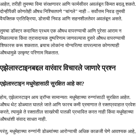
आहेत, तरीही तुमच्या विमा संरक्षणावर आणि फार्मसीवर अवलंबून किंमत बदलू शकते.
दोन्हीपैकी कोणतेही औषध निश्चितपणे “चांगले” नाही – सर्वोत्तम निवड तुमची
वैयक्तिक प्रतिक्रिया, डोसची निवड आणि सहनशीलतेवर अवलंबून असते.
तुमचा डॉक्टर कदाचित प्रथम एक औषध वापरण्याची आणि पुरेसा आराम न
मिळाल्यास किंवा त्रासदायक दुष्परिणाम जाणवल्यास दुसरे औषध वापरण्याची
शिफारस करू शकतात. बर्‍याच लोकांना योग्यरित्या वापरल्यास कोणत्याही
औषधामुळे उत्कृष्ट परिणाम मिळतात.
एझेलास्टाइनबद्दल वारंवार विचारले जाणारे प्रश्न
एझेलास्टाइन मधुमेहासाठी सुरक्षित आहे का?
होय, एझेलास्टाइन आय ड्रॉप्स सामान्यतः मधुमेहाच्या रुग्णांसाठी सुरक्षित आहेत.
औषध थेट डोळ्यात घातले जाते आणि फारच कमी प्रमाणात ते रक्तप्रवाहात प्रवेश
करते, त्यामुळे ते रक्तातील साखरेची पातळी प्रभावित करत नाही किंवा मधुमेहाच्या
औषधांशी संवाद साधत नाही.
परंतु, मधुमेहाच्या रुग्णांनी डोळ्यांच्या आरोग्याची अधिक काळजी घेणे आवश्यक आहे,