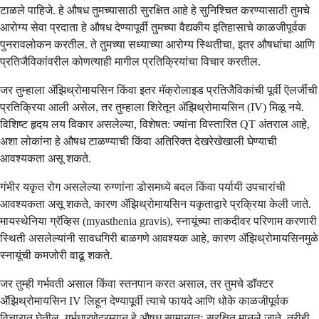
टाळले पाहिजे. हे औषध तुमच्यासाठी सुरक्षित आहे हे सुनिश्चित करण्यासाठी तुमचे
आरोग्य सेवा प्रदाता हे औषध देण्यापूर्वी तुमच्या वैद्यकीय इतिहासाचे काळजीपूर्वक
पुनरावलोकन करतील. ते तुमच्या सध्याच्या आरोग्य स्थितीचा, इतर औषधांचा आणि
प्रतिजैविकांवरील कोणत्याही मागील प्रतिक्रियांचा विचार करतील.
जर तुम्हाला ॲझिथ्रोमायसिन किंवा इतर मॅक्रोलाइड प्रतिजैविकांची पूर्वी ऍलर्जीची
प्रतिक्रिया आली असेल, तर तुम्हाला शिरेतून ॲझिथ्रोमायसिन (IV) मिळू नये.
विशिष्ट हृदय लय विकार असलेल्या, विशेषत: ज्यांना विस्तारित QT अंतराल आहे,
अशा लोकांना हे औषध टाळण्याची किंवा अतिरिक्त देखरेखेखाली घेण्याची
आवश्यकता असू शकते.
गंभीर यकृत रोग असलेल्या रुग्णांना डोसमध्ये बदल किंवा पर्यायी उपचारांची
आवश्यकता असू शकते, कारण ॲझिथ्रोमायसिन यकृताद्वारे प्रक्रिया केली जाते.
मायस्थेनिया ग्रॅव्हिस (myasthenia gravis), स्नायूंच्या ताकदीवर परिणाम करणारी
स्थिती असलेल्यांनी सावधगिरी बाळगणे आवश्यक आहे, कारण ॲझिथ्रोमायसिनमुळे
स्नायूंची कमजोरी वाढू शकते.
जर तुम्ही गर्भवती असाल किंवा स्तनपान करत असाल, तर तुमचे डॉक्टर
ॲझिथ्रोमायसिन IV लिहून देण्यापूर्वी त्याचे फायदे आणि धोके काळजीपूर्वक
विचारात घेतील. गर्भधारणेदरम्यान हे औषध सामान्यतः सुरक्षित मानले जाते, तरीही