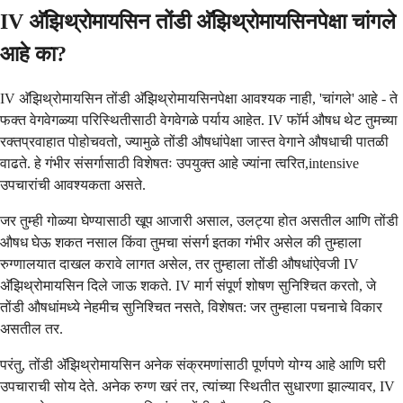
IV अ‍ॅझिथ्रोमायसिन तोंडी अ‍ॅझिथ्रोमायसिनपेक्षा चांगले
आहे का?
IV अ‍ॅझिथ्रोमायसिन तोंडी अ‍ॅझिथ्रोमायसिनपेक्षा आवश्यक नाही, 'चांगले' आहे - ते
फक्त वेगवेगळ्या परिस्थितीसाठी वेगवेगळे पर्याय आहेत. IV फॉर्म औषध थेट तुमच्या
रक्तप्रवाहात पोहोचवतो, ज्यामुळे तोंडी औषधांपेक्षा जास्त वेगाने औषधाची पातळी
वाढते. हे गंभीर संसर्गासाठी विशेषतः उपयुक्त आहे ज्यांना त्वरित,intensive
उपचारांची आवश्यकता असते.
जर तुम्ही गोळ्या घेण्यासाठी खूप आजारी असाल, उलट्या होत असतील आणि तोंडी
औषध घेऊ शकत नसाल किंवा तुमचा संसर्ग इतका गंभीर असेल की तुम्हाला
रुग्णालयात दाखल करावे लागत असेल, तर तुम्हाला तोंडी औषधांऐवजी IV
अ‍ॅझिथ्रोमायसिन दिले जाऊ शकते. IV मार्ग संपूर्ण शोषण सुनिश्चित करतो, जे
तोंडी औषधांमध्ये नेहमीच सुनिश्चित नसते, विशेषत: जर तुम्हाला पचनाचे विकार
असतील तर.
परंतु, तोंडी ॲझिथ्रोमायसिन अनेक संक्रमणांसाठी पूर्णपणे योग्य आहे आणि घरी
उपचाराची सोय देते. अनेक रुग्ण खरं तर, त्यांच्या स्थितीत सुधारणा झाल्यावर, IV