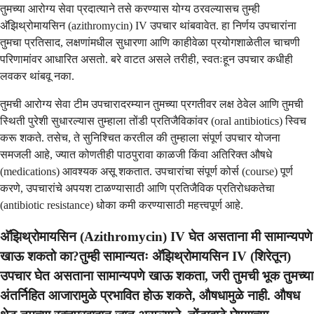
तुमच्या आरोग्य सेवा प्रदात्याने तसे करण्यास योग्य ठरवल्यासच तुम्ही
अ‍ॅझिथ्रोमायसिन (azithromycin) IV उपचार थांबवावेत. हा निर्णय उपचारांना
तुमचा प्रतिसाद, लक्षणांमधील सुधारणा आणि काहीवेळा प्रयोगशाळेतील चाचणी
परिणामांवर आधारित असतो. बरे वाटत असले तरीही, स्वतःहून उपचार कधीही
लवकर थांबवू नका.
तुमची आरोग्य सेवा टीम उपचारादरम्यान तुमच्या प्रगतीवर लक्ष ठेवेल आणि तुमची
स्थिती पुरेशी सुधारल्यास तुम्हाला तोंडी प्रतिजैविकांवर (oral antibiotics) स्विच
करू शकते. तसेच, ते सुनिश्चित करतील की तुम्हाला संपूर्ण उपचार योजना
समजली आहे, ज्यात कोणतीही पाठपुरावा काळजी किंवा अतिरिक्त औषधे
(medications) आवश्यक असू शकतात. उपचारांचा संपूर्ण कोर्स (course) पूर्ण
करणे, उपचारांचे अपयश टाळण्यासाठी आणि प्रतिजैविक प्रतिरोधकतेचा
(antibiotic resistance) धोका कमी करण्यासाठी महत्त्वपूर्ण आहे.
अ‍ॅझिथ्रोमायसिन (Azithromycin) IV घेत असताना मी सामान्यपणे
खाऊ शकतो का?तुम्ही सामान्यतः अ‍ॅझिथ्रोमायसिन IV (शिरेतून)
उपचार घेत असताना सामान्यपणे खाऊ शकता, जरी तुमची भूक तुमच्या
अंतर्निहित आजारामुळे प्रभावित होऊ शकते, औषधामुळे नाही. औषध