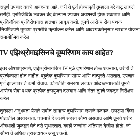
संपूर्ण उपचार करणे आवश्यक आहे, जरी ते पूर्ण होण्यापूर्वी तुम्हाला बरे वाटू लागले
तरीही. प्रतिजैविके लवकर बंद केल्यास उपचार अयशस्वी होऊ शकतात आणि
प्रतिजैविक प्रतिरोधनास हातभार लागू शकतो. तुमचे आरोग्य सेवा पथक
नियमितपणे तुमच्या प्रगतीचे मूल्यांकन करेल आणि आवश्यकतेनुसार उपचार योजना
समायोजित करेल.
IV एझिथ्रोमाइसिनचे दुष्परिणाम काय आहेत?
इतर औषधांप्रमाणे, एझिथ्रोमायसिन IV मुळे दुष्परिणाम होऊ शकतात, तरीही ते
प्रत्येकाला होत नाहीत. बहुतेक दुष्परिणाम सौम्य आणि तात्पुरते असतात, उपचार
पूर्ण झाल्यावर ते कमी होतात. कोणतीही समस्या लवकर ओळखण्यासाठी तुमचे
आरोग्य सेवा पथक प्रत्येक इन्फ्युजन दरम्यान आणि नंतर तुमचे जवळून निरीक्षण
करेल.
तुम्हाला अनुभवता येणारे सर्वात सामान्य दुष्परिणाम म्हणजे मळमळ, उलट्या किंवा
पोटातील अस्वस्थता. पचनाचे हे लक्षणे सहसा सौम्य असतात आणि तुमचे शरीर
औषधाशी जुळवून घेते तसे सुधारतात. काही रुग्णांना अतिसार देखील होतो, जो
सौम्य ते अधिक त्रासदायक असू शकतो.