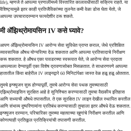
life), म्हणजे ते आपल्या प्रणालीमध्ये विस्तारित कालावधीसाठी सक्रिय राहते. या
वैशिष्ट्यामुळे इतर काही प्रतिजैविकांच्या तुलनेत कमी वेळा डोस घेता येतो, जे
आपल्या उपचारादरम्यान फायदेशीर ठरू शकते.
मी ॲझिथ्रोमायसिन IV कसे घ्यावे?
आपण ॲझिथ्रोमायसिन IV आरोग्य सेवा सुविधेत प्राप्त कराल, जेथे प्रशिक्षित
व्यावसायिक औषध योग्यरित्या देऊ शकतात आणि आपल्या प्रतिसादाचे निरीक्षण
करू शकतात. हे औषध एका पावडरच्या स्वरूपात येते, जे आरोग्य सेवा प्रदाता
आपल्याला देण्यापूर्वी एका विशेष द्रावणासोबत मिसळतात. ते साधारणपणे आपल्या
हातातील किंवा बाहेरील IV लाइनद्वारे 60 मिनिटांपेक्षा जास्त वेळ हळू हळू ओततात.
तुमचे इन्फ्युजन सुरू होण्यापूर्वी, तुमचे आरोग्य सेवा पथक तुमच्यासाठी
एझिथ्रोमाइसिन सुरक्षित आहे हे सुनिश्चित करण्यासाठी तुमचा वैद्यकीय इतिहास
आणि सध्याची औषधे तपासतील. ते एक सुरक्षित IV लाइन देखील स्थापित करतील
आणि संभाव्य दुष्परिणामांना प्रतिबंध करण्यासाठी तुम्हाला इतर औषधे देऊ शकतात.
इन्फ्युजन दरम्यान, परिचारिका तुमच्या महत्वाच्या खुणांचे निरीक्षण करतील आणि
कोणत्याही प्रतिकूल प्रतिक्रियांची तपासणी करतील.