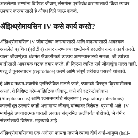
असलेल्या रुग्णांना विशिष्ट जीवाणू संसर्गास प्रतिबंध करण्यासाठी किंवा त्यावर
उपचार करण्यासाठी हे औषध दिले जाऊ शकते.
ॲझिथ्रोमायसिन IV कसे कार्य करते?
ॲझिथ्रोमायसिन IV जीवाणूंच्या जगण्यासाठी आणि वाढण्यासाठी आवश्यक
असलेले प्रथिन (प्रोटीन) तयार करण्याच्या क्षमतेमध्ये हस्तक्षेप करून कार्य करते.
याला जीवाणूंच्या अंतर्गत फॅक्टरीमध्ये व्यत्यय आणण्यासारखे समजा, जी त्यांच्या
वाढीसाठी आवश्यक घटक तयार करते. ही क्रिया त्वरित सर्व जीवाणूंना मारत नाही,
परंतु ते पुनरुत्पादन (reproduce) करणे आणि संपूर्ण शरीरात पसरणे थांबवते.
हे औषध मध्यम-शक्तीचे प्रतिजैविक मानले जाते, ज्यामध्ये विस्तृत क्रियाशीलता
असते. ते विशिष्ट ग्रॅम-पॉझिटिव्ह जीवाणू, जसे की स्ट्रेप्टोकोकस
(Streptococcus) आणि श्वसनमार्गाचे संक्रमण (respiratory infections)
कारणीभूत ठरणारे काही असामान्य जीवाणू यांच्यावर विशेषतः प्रभावी आहे. IV
मार्गामुळे उपचारात्मक पातळी लवकर संक्रमित ऊतींपर्यंत पोहोचते, जे गंभीर
संसर्गासाठी विशेषतः महत्त्वाचे आहे.
ॲझिथ्रोमायसिनचा एक अनोखा फायदा म्हणजे त्याचा दीर्घ अर्धा-आयुष्य (half-