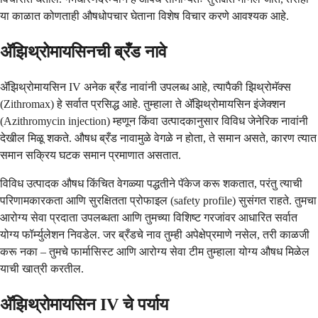
या काळात कोणताही औषधोपचार घेताना विशेष विचार करणे आवश्यक आहे.
ॲझिथ्रोमायसिनची ब्रँड नावे
ॲझिथ्रोमायसिन IV अनेक ब्रँड नावांनी उपलब्ध आहे, त्यापैकी झिथ्रोमॅक्स
(Zithromax) हे सर्वात प्रसिद्ध आहे. तुम्हाला ते ॲझिथ्रोमायसिन इंजेक्शन
(Azithromycin injection) म्हणून किंवा उत्पादकानुसार विविध जेनेरिक नावांनी
देखील मिळू शकते. औषध ब्रँड नावामुळे वेगळे न होता, ते समान असते, कारण त्यात
समान सक्रिय घटक समान प्रमाणात असतात.
विविध उत्पादक औषध किंचित वेगळ्या पद्धतीने पॅकेज करू शकतात, परंतु त्याची
परिणामकारकता आणि सुरक्षितता प्रोफाइल (safety profile) सुसंगत राहते. तुमचा
आरोग्य सेवा प्रदाता उपलब्धता आणि तुमच्या विशिष्ट गरजांवर आधारित सर्वात
योग्य फॉर्म्युलेशन निवडेल. जर ब्रँडचे नाव तुम्ही अपेक्षेप्रमाणे नसेल, तरी काळजी
करू नका – तुमचे फार्मासिस्ट आणि आरोग्य सेवा टीम तुम्हाला योग्य औषध मिळेल
याची खात्री करतील.
ॲझिथ्रोमायसिन IV चे पर्याय