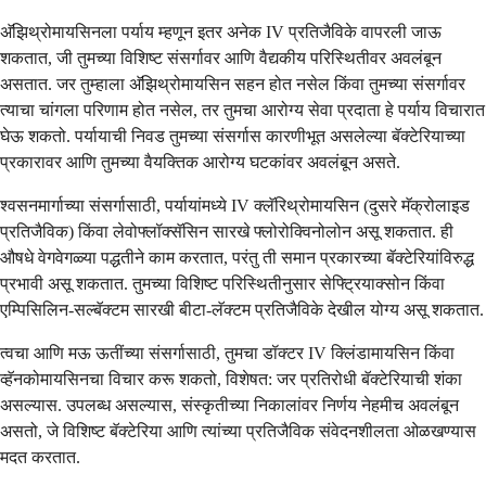
अ‍ॅझिथ्रोमायसिनला पर्याय म्हणून इतर अनेक IV प्रतिजैविके वापरली जाऊ
शकतात, जी तुमच्या विशिष्ट संसर्गावर आणि वैद्यकीय परिस्थितीवर अवलंबून
असतात. जर तुम्हाला अ‍ॅझिथ्रोमायसिन सहन होत नसेल किंवा तुमच्या संसर्गावर
त्याचा चांगला परिणाम होत नसेल, तर तुमचा आरोग्य सेवा प्रदाता हे पर्याय विचारात
घेऊ शकतो. पर्यायाची निवड तुमच्या संसर्गास कारणीभूत असलेल्या बॅक्टेरियाच्या
प्रकारावर आणि तुमच्या वैयक्तिक आरोग्य घटकांवर अवलंबून असते.
श्वसनमार्गाच्या संसर्गासाठी, पर्यायांमध्ये IV क्लॅरिथ्रोमायसिन (दुसरे मॅक्रोलाइड
प्रतिजैविक) किंवा लेवोफ्लॉक्सॅसिन सारखे फ्लोरोक्विनोलोन असू शकतात. ही
औषधे वेगवेगळ्या पद्धतीने काम करतात, परंतु ती समान प्रकारच्या बॅक्टेरियांविरुद्ध
प्रभावी असू शकतात. तुमच्या विशिष्ट परिस्थितीनुसार सेफ्ट्रियाक्सोन किंवा
एम्पिसिलिन-सल्बॅक्टम सारखी बीटा-लॅक्टम प्रतिजैविके देखील योग्य असू शकतात.
त्वचा आणि मऊ ऊतींच्या संसर्गासाठी, तुमचा डॉक्टर IV क्लिंडामायसिन किंवा
व्हॅनकोमायसिनचा विचार करू शकतो, विशेषत: जर प्रतिरोधी बॅक्टेरियाची शंका
असल्यास. उपलब्ध असल्यास, संस्कृतीच्या निकालांवर निर्णय नेहमीच अवलंबून
असतो, जे विशिष्ट बॅक्टेरिया आणि त्यांच्या प्रतिजैविक संवेदनशीलता ओळखण्यास
मदत करतात.