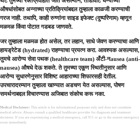
थेट तुमच्या रक्तप्रवाहात जात असल्याने, तोंडावाटे घेण्याच्या
औषधांसोबत अन्नाच्या प्रतिक्रियांबद्दल तुम्हाला काळजी करण्याची
गरज नाही. तथापि, काही रुग्णांना साइड इफेक्ट (दुष्परिणाम) म्हणून
मळमळ किंवा पोटात गडबड जाणवते.
जर तुम्हाला मळमळ होत असेल, तर लहान, साधे जेवण करण्याचा आणि
हायड्रेटेड (hydrated) राहण्याचा प्रयत्न करा. आवश्यक असल्यास,
तुमचे आरोग्य सेवा पथक (healthcare team) अँटी-नausea (anti-
nausea) औषधे देऊ शकते. ते तुमच्या एकूण स्थितीनुसार आणि
आरोग्य सुधारणेनुसार विशिष्ट आहाराच्या शिफारसही देतील.
उपचारादरम्यान तुम्हाला खाण्यात अडचण येत असल्यास, पोषण
समर्थनाबद्दल विचारण्यास अजिबात संकोच करू नका.
Medical Disclaimer:
This article is for informational purposes only and does not constitute
medical advice. Always consult a qualified healthcare provider for diagnosis and treatment
decisions. If you are experiencing a medical emergency, call 911 or go to the nearest emergency
room immediately.