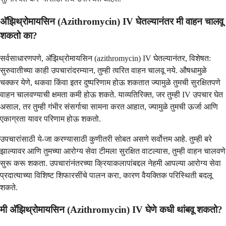
अ‍ॅझिथ्रोमायसिन (Azithromycin) IV घेतल्यानंतर मी वाहन चालवू
शकतो का?
सर्वसाधारणपणे, अ‍ॅझिथ्रोमायसिन (azithromycin) IV घेतल्यानंतर, विशेषत:
सुरुवातीच्या काही उपचारांदरम्यान, तुम्ही त्वरित वाहन चालवू नये. औषधामुळे
चक्कर येणे, थकवा किंवा इतर दुष्परिणाम होऊ शकतात ज्यामुळे तुमची सुरक्षितपणे
वाहन चालवण्याची क्षमता कमी होऊ शकते. याव्यतिरिक्त, जर तुम्ही IV उपचार घेत
असाल, तर तुम्ही गंभीर संसर्गाचा सामना करत आहात, ज्यामुळे तुमची ऊर्जा आणि
एकाग्रता यावर परिणाम होऊ शकतो.
उपचारांसाठी ये-जा करण्यासाठी कुणीतरी सोबत असणे सर्वोत्तम आहे. तुम्ही बरे
झाल्यावर आणि तुमच्या आरोग्य सेवा टीमला सुरक्षित वाटल्यास, तुम्ही वाहन चालवणे
सुरू करू शकता. उपचारांनंतरच्या क्रियाकलापांबद्दल नेहमी आपल्या आरोग्य सेवा
प्रदात्याच्या विशिष्ट शिफारसींचे पालन करा, कारण वैयक्तिक परिस्थिती बदलू
शकते.
मी अ‍ॅझिथ्रोमायसिन (Azithromycin) IV घेणे कधी थांबवू शकतो?