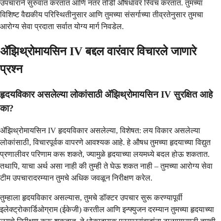
उपचाराने सुरुवात करतात आणि नंतर तोंडी औषधावर स्विच करतात. तुमच्या
विशिष्ट वैद्यकीय परिस्थितीनुसार आणि तुमच्या संसर्गाच्या तीव्रतेनुसार तुमचा
आरोग्य सेवा प्रदाता सर्वात योग्य मार्ग निवडेल.
ॲझिथ्रोमायसिन IV बद्दल वारंवार विचारले जाणारे
प्रश्न
हृदयविकार असलेल्या लोकांसाठी ॲझिथ्रोमायसिन IV सुरक्षित आहे
का?
ॲझिथ्रोमायसिन IV हृदयविकार असलेल्या, विशेषत: लय विकार असलेल्या
लोकांसाठी, विचारपूर्वक वापरणे आवश्यक आहे. हे औषध तुमच्या हृदयाच्या विद्युत
प्रणालीवर परिणाम करू शकते, ज्यामुळे हृदयाच्या लयमध्ये बदल होऊ शकतात.
तथापि, याचा अर्थ असा नाही की तुम्ही ते घेऊ शकत नाही – तुमच्या आरोग्य सेवा
टीम उपचारादरम्यान तुमचे अधिक जवळून निरीक्षण करेल.
तुम्हाला हृदयविकार असल्यास, तुमचे डॉक्टर उपचार सुरू करण्यापूर्वी
इलेक्ट्रोकार्डिओग्राम (ईकेजी) करतील आणि इन्फ्युजन दरम्यान तुमच्या हृदयाच्या