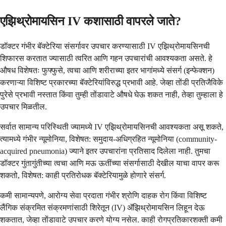
एझिथ्रोमायसिन IV कशासाठी वापरले जाते?
डॉक्टर गंभीर बॅक्टेरिया संसर्गावर उपचार करण्यासाठी IV एझिथ्रोमायसिनची
शिफारस करतात ज्यासाठी त्वरित आणि गहन उपचारांची आवश्यकता असते. हे
औषध विशेषतः फुफ्फुसे, त्वचा आणि शरीराच्या इतर भागांमध्ये संसर्ग (इन्फेक्शन)
करणाऱ्या विशिष्ट प्रकारच्या बॅक्टेरियांविरुद्ध प्रभावी आहे. जेव्हा तोंडी प्रतिजैविके
पुरेसे प्रभावी नस्तात किंवा तुम्ही तोंडावाटे औषधे घेऊ शकत नाही, तेव्हा तुम्हाला हे
उपचार मिळतील.
सर्वात सामान्य परिस्थिती ज्यामध्ये IV एझिथ्रोमायसिनची आवश्यकता असू शकते,
त्यामध्ये गंभीर न्यूमोनिया, विशेषत: समुदाय-अधिग्रहित न्यूमोनिया (community-
acquired pneumonia) ज्याने इतर उपचारांना प्रतिसाद दिलेला नाही. तुमचा
डॉक्टर गुंतागुंतीच्या त्वचा आणि मऊ ऊतींच्या संसर्गासाठी देखील याचा वापर करू
शकतो, विशेषत: काही प्रतिरोधक बॅक्टेरियामुळे होणारे संसर्ग.
कमी सामान्यपणे, आरोग्य सेवा प्रदाता गंभीर श्रोणि दाहक रोग किंवा विशिष्ट
लैंगिक संक्रमित संक्रमणांसाठी शिरेतून (IV) ॲझिथ्रोमायसिन लिहून देऊ
शकतात, जेव्हा तोंडावाटे उपचार करणे योग्य नसेल. काही रोगप्रतिकारशक्ती कमी