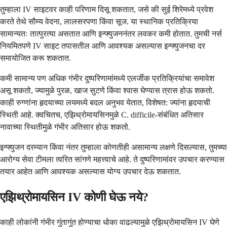
तुम्हाला IV साइटवर काही परिणाम दिसू शकतात, जसे की सुई शिरेमध्ये प्रवेश
करते तेथे सौम्य वेदना, लालसरपणा किंवा सूज. या स्थानिक प्रतिक्रिया
सामान्यतः तात्पुरत्या असतात आणि इन्फ्युजननंतर लवकर कमी होतात. तुमची नर्स
नियमितपणे IV साइट तपासतील आणि आवश्यक असल्यास इन्फ्युजनचा दर
समायोजित करू शकतात.
कमी सामान्य पण अधिक गंभीर दुष्परिणामांमध्ये एलर्जीक प्रतिक्रियांचा समावेश
असू शकतो, ज्यामुळे पुरळ, खाज सुटणे किंवा श्वास घेण्यास त्रास होऊ शकतो.
काही रुग्णांना हृदयाच्या लयमध्ये बदल अनुभव येतात, विशेषत: ज्यांना हृदयाची
स्थिती आहे. क्वचितच, एझिथ्रोमायसिनमुळे C. difficile-संबंधित अतिसार
नावाच्या स्थितीमुळे गंभीर अतिसार होऊ शकतो.
इन्फ्युजन दरम्यान किंवा नंतर तुम्हाला कोणतीही असामान्य लक्षणे दिसल्यास, तुमच्या
आरोग्य सेवा टीमला त्वरित सांगणे महत्त्वाचे आहे. ते दुष्परिणामांवर उपचार करण्यास
तयार आहेत आणि आवश्यक असल्यास योग्य उपचार देऊ शकतात.
एझिथ्रोमायसिन IV कोणी घेऊ नये?
काही लोकांनी गंभीर गुंतागुंत होण्याचा धोका वाढल्यामुळे एझिथ्रोमायसिन IV घेणे