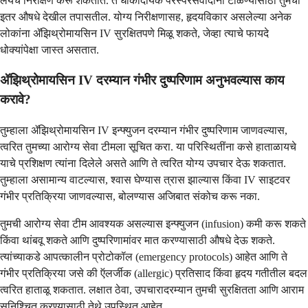
लयचे निरीक्षण करू शकतात. ते धोकादायक परस्परसंवादांना टाळण्यासाठी तुमची
इतर औषधे देखील तपासतील. योग्य निरीक्षणासह, हृदयविकार असलेल्या अनेक
लोकांना ॲझिथ्रोमायसिन IV सुरक्षितपणे मिळू शकते, जेव्हा त्याचे फायदे
धोक्यांपेक्षा जास्त असतात.
ॲझिथ्रोमायसिन IV दरम्यान गंभीर दुष्परिणाम अनुभवल्यास काय
करावे?
तुम्हाला ॲझिथ्रोमायसिन IV इन्फ्युजन दरम्यान गंभीर दुष्परिणाम जाणवल्यास,
त्वरित तुमच्या आरोग्य सेवा टीमला सूचित करा. या परिस्थितींना कसे हाताळायचे
याचे प्रशिक्षण त्यांना दिलेले असते आणि ते त्वरित योग्य उपचार देऊ शकतात.
तुम्हाला असामान्य वाटल्यास, श्वास घेण्यास त्रास झाल्यास किंवा IV साइटवर
गंभीर प्रतिक्रिया जाणवल्यास, बोलण्यास अजिबात संकोच करू नका.
तुमची आरोग्य सेवा टीम आवश्यक असल्यास इन्फ्युजन (infusion) कमी करू शकते
किंवा थांबवू शकते आणि दुष्परिणामांवर मात करण्यासाठी औषधे देऊ शकते.
त्यांच्याकडे आपत्कालीन प्रोटोकॉल (emergency protocols) आहेत आणि ते
गंभीर प्रतिक्रिया जसे की ऍलर्जीक (allergic) प्रतिसाद किंवा हृदय गतीतील बदल
त्वरित हाताळू शकतात. लक्षात ठेवा, उपचारादरम्यान तुमची सुरक्षितता आणि आराम
सुनिश्चित करण्यासाठी तेथे उपस्थित आहेत.