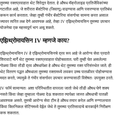
तुमच्या रक्तप्रवाहात थेट शिरेतून देतात. हे औषध मॅक्रोलाइड प्रतिजैविकांच्या
गटातील आहे, जे शरीरात बॅक्टेरिया (जिवाणू) वाढण्यास आणि पसरण्यास प्रतिबंध
करून कार्य करतात. जेव्हा तुम्ही गंभीर बॅक्टेरिया संसर्गाचा सामना करत असाल
ज्यावर त्वरित लक्ष देणे आवश्यक आहे, तेव्हा IV एझिथ्रोमायसिन तुमच्या उपचार
योजनेचा एक महत्त्वपूर्ण भाग असू शकते.
एझिथ्रोमायसिन IV म्हणजे काय?
एझिथ्रोमायसिन IV हे एझिथ्रोमायसिनचे द्रव रूप आहे जे आरोग्य सेवा प्रदाते
शिरावाटे मार्गे थेट तुमच्या रक्तप्रवाहात पोहोचवतात. घरी तुम्ही घेत असलेल्या
गोळ्या किंवा तोंडी द्रव औषधांपेक्षा हे औषध थेट तुमच्या रक्त परिसंस्थेत जाते. ही
थेट वितरण पद्धत औषधाला तुमच्या रक्तामध्ये लवकर उच्च पातळीवर पोहोचण्यास
मदत करते, ज्यामुळे ते गंभीर संसर्गावर उपचार करण्यासाठी विशेषतः उपयुक्त ठरते.
IV फॉर्म सामान्यतः अशा परिस्थितीत वापरला जातो जेथे तोंडी औषध घेणे शक्य
नसते किंवा जेव्हा तुम्हाला गोळ्या देऊ शकतात त्यापेक्षा जास्त औषधाची पातळी
आवश्यक असते. तुमची आरोग्य सेवा टीम हे औषध तयार करेल आणि रुग्णालयात
किंवा क्लिनिकल सेटिंगमध्ये देईल जेथे ते तुमच्या प्रतिसादाचे बारकाईने निरीक्षण
करू शकतात.