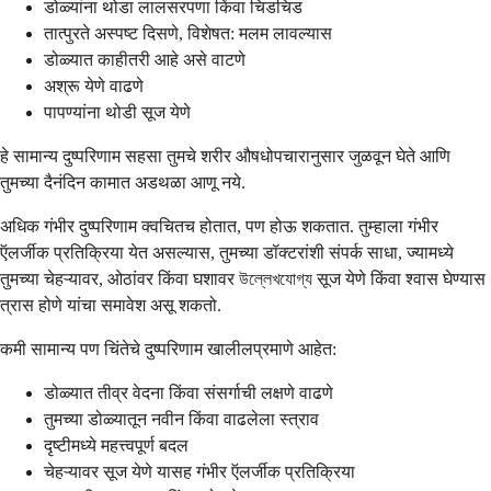
डोळ्यांना थोडा लालसरपणा किंवा चिडचिड
तात्पुरते अस्पष्ट दिसणे, विशेषत: मलम लावल्यास
डोळ्यात काहीतरी आहे असे वाटणे
अश्रू येणे वाढणे
पापण्यांना थोडी सूज येणे
हे सामान्य दुष्परिणाम सहसा तुमचे शरीर औषधोपचारानुसार जुळवून घेते आणि
तुमच्या दैनंदिन कामात अडथळा आणू नये.
अधिक गंभीर दुष्परिणाम क्वचितच होतात, पण होऊ शकतात. तुम्हाला गंभीर
ऍलर्जीक प्रतिक्रिया येत असल्यास, तुमच्या डॉक्टरांशी संपर्क साधा, ज्यामध्ये
तुमच्या चेहऱ्यावर, ओठांवर किंवा घशावर উল্লেখযোগ্য सूज येणे किंवा श्वास घेण्यास
त्रास होणे यांचा समावेश असू शकतो.
कमी सामान्य पण चिंतेचे दुष्परिणाम खालीलप्रमाणे आहेत:
डोळ्यात तीव्र वेदना किंवा संसर्गाची लक्षणे वाढणे
तुमच्या डोळ्यातून नवीन किंवा वाढलेला स्त्राव
दृष्टीमध्ये महत्त्वपूर्ण बदल
चेहऱ्यावर सूज येणे यासह गंभीर ऍलर्जीक प्रतिक्रिया