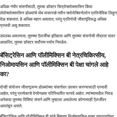
अधिक गंभीर संसर्गांसाठी, तुमचा डॉक्टर सिप्रोफ्लोक्सासिन किंवा
लेवोफ्लोक्सासिन डोळ्यांचे थेंब यासारखे नवीन फ्लोरोक्विनोलोन प्रतिजैविक लिहून
देऊ शकतात. हे अधिक महाग असतात, परंतु प्रतिरोधी जीवाणूंविरूद्ध अधिक
प्रभावी असू शकतात.
उपलब्ध असल्यास, तुमच्या ऍलर्जीचा इतिहास आणि तुमच्या संसर्गाची तीव्रता यावर
आधारित, तुमचा डॉक्टर सर्वोत्तम पर्याय निवडेल.
बॅसिट्रेसिन आणि पॉलीमिक्सिन बी नेत्रचिकित्सीय,
निओमायसिन आणि पॉलीमिक्सिन बी पेक्षा चांगले आहे
का?
दोन्ही संयोजन जीवाणूजन्य डोळ्यांच्या संसर्गावर उपचार करण्यासाठी प्रभावी
आहेत, परंतु प्रत्येकाचे वेगवेगळ्या परिस्थितीत फायदे आहेत. त्यांच्यामधील निवड
अनेकदा तुमच्या विशिष्ट संसर्ग आणि तुम्हाला असलेल्या कोणत्याही ऍलर्जीवर
अवलंबून असते.
बॅसिट्रेसिन आणि पॉलीमिक्सिन बी यांचे मिश्रण निओमायसिन-युक्त उत्पादनांपेक्षा