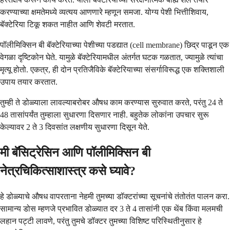
करण्याच्या क्षमतेमध्ये व्यत्यय आणणारे म्हणून समजा. योग्य पेशी भित्तीशिवाय,
बॅक्टेरिया टिकू शकत नाहीत आणि शेवटी मरतात.
पॉलीमिक्सिन बी बॅक्टेरियाच्या पेशीच्या पडद्यात (cell membrane) छिद्र पाडून एक
वेगळा दृष्टिकोन घेते. यामुळे बॅक्टेरियामधील अंतर्गत घटक गळतात, ज्यामुळे त्यांचा
मृत्यू होतो. एकत्र, ही दोन प्रतिजैविके बॅक्टेरियाच्या संसर्गाविरूद्ध एक शक्तिशाली
उपाय तयार करतात.
तुम्ही ते डोळ्याला लावल्याबरोबर औषध काम करण्यास सुरुवात करते, परंतु 24 ते
48 तासांपर्यंत तुम्हाला सुधारणा दिसणार नाही. बहुतेक लोकांना उपचार सुरू
केल्यावर 2 ते 3 दिवसांत लक्षणीय सुधारणा दिसून येते.
मी बॅसिट्रेसिन आणि पॉलीमिक्सिन बी
नेत्रचिकित्साशास्त्र कसे घ्यावे?
हे डोळ्याचे औषध वापरताना नेहमी तुमच्या डॉक्टरांच्या सूचनांचे तंतोतंत पालन करा.
सामान्य डोस म्हणजे प्रभावित डोळ्यात दर 3 ते 4 तासांनी एक थेंब किंवा मलमची
लहान पट्टी लावणे, परंतु तुमचे डॉक्टर तुमच्या विशिष्ट परिस्थितीनुसार हे