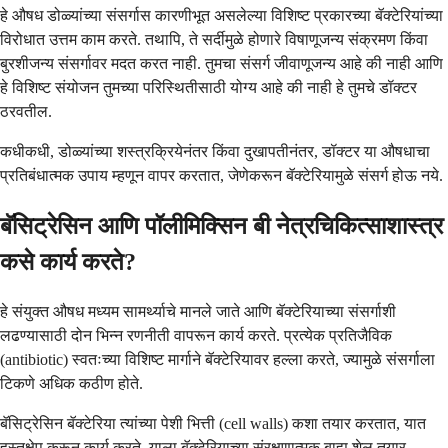
हे औषध डोळ्यांच्या संसर्गास कारणीभूत असलेल्या विशिष्ट प्रकारच्या बॅक्टेरियांच्या
विरोधात उत्तम काम करते. तथापि, ते सर्दीमुळे होणारे विषाणूजन्य संक्रमण किंवा
बुरशीजन्य संसर्गावर मदत करत नाही. तुमचा संसर्ग जीवाणूजन्य आहे की नाही आणि
हे विशिष्ट संयोजन तुमच्या परिस्थितीसाठी योग्य आहे की नाही हे तुमचे डॉक्टर
ठरवतील.
कधीकधी, डोळ्यांच्या शस्त्रक्रियेनंतर किंवा दुखापतीनंतर, डॉक्टर या औषधाचा
प्रतिबंधात्मक उपाय म्हणून वापर करतात, जेणेकरून बॅक्टेरियामुळे संसर्ग होऊ नये.
बॅसिट्रेसिन आणि पॉलीमिक्सिन बी नेत्रचिकित्साशास्त्र
कसे कार्य करते?
हे संयुक्त औषध मध्यम सामर्थ्याचे मानले जाते आणि बॅक्टेरियाच्या संसर्गाशी
लढण्यासाठी दोन भिन्न रणनीती वापरून कार्य करते. प्रत्येक प्रतिजैविक
(antibiotic) स्वतःच्या विशिष्ट मार्गाने बॅक्टेरियावर हल्ला करते, ज्यामुळे संसर्गाला
टिकणे अधिक कठीण होते.
बॅसिट्रेसिन बॅक्टेरिया त्यांच्या पेशी भित्ती (cell walls) कशा तयार करतात, यात
हस्तक्षेप करून कार्य करते. याला बॅक्टेरियाच्या संरक्षणात्मक बाह्य शेल तयार