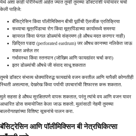
येथे अशा काही परिस्थिती आहेत ज्यात तुम्ही तुमच्या डॉक्टरांशी पर्यायांवर चर्चा
केली पाहिजे:
बॅसिट्रेसिन किंवा पॉलीमिक्सिन बीची पूर्वीची ऍलर्जीक प्रतिक्रिया
सध्याचा मूत्रपिंडाचा रोग किंवा मूत्रपिंडाच्या कार्यामध्ये समस्या
व्हायरल किंवा फंगल डोळ्यांचे संक्रमण (हे औषध मदत करणार नाही)
छिद्रित पडदा (perforated eardrum) जर औषध कानच्या नलिकेत जाऊ
शकत असेल तर
गर्भावस्था किंवा स्तनपान (जोखिम आणि फायद्यांवर चर्चा करा)
इतर डोळ्यांची औषधे जी संवाद साधू शकतात
तुमचे डॉक्टर संभाव्य धोक्यांविरुद्ध फायद्यांचे वजन करतील आणि यापैकी कोणतीही
स्थिती असल्यास, देखरेख किंवा पर्यायी उपचारांची शिफारस करू शकतात.
मुले सहसा हे औषध सुरक्षितपणे वापरू शकतात, परंतु त्यांचे वय आणि वजन यावर
आधारित डोस समायोजित केला जाऊ शकतो. मुलांसाठी नेहमी तुमच्या
बालरोगतज्ञांच्या विशिष्ट सूचनांचे पालन करा.
बॅसिट्रेसिन आणि पॉलीमिक्सिन बी नेत्रचिकित्सा