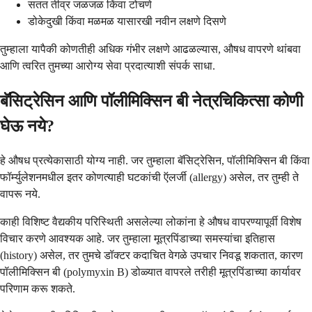
सतत तीव्र जळजळ किंवा टोचणे
डोकेदुखी किंवा मळमळ यासारखी नवीन लक्षणे दिसणे
तुम्हाला यापैकी कोणतीही अधिक गंभीर लक्षणे आढळल्यास, औषध वापरणे थांबवा
आणि त्वरित तुमच्या आरोग्य सेवा प्रदात्याशी संपर्क साधा.
बॅसिट्रेसिन आणि पॉलीमिक्सिन बी नेत्रचिकित्सा कोणी
घेऊ नये?
हे औषध प्रत्येकासाठी योग्य नाही. जर तुम्हाला बॅसिट्रेसिन, पॉलीमिक्सिन बी किंवा
फॉर्म्युलेशनमधील इतर कोणत्याही घटकांची ऍलर्जी (allergy) असेल, तर तुम्ही ते
वापरू नये.
काही विशिष्ट वैद्यकीय परिस्थिती असलेल्या लोकांना हे औषध वापरण्यापूर्वी विशेष
विचार करणे आवश्यक आहे. जर तुम्हाला मूत्रपिंडाच्या समस्यांचा इतिहास
(history) असेल, तर तुमचे डॉक्टर कदाचित वेगळे उपचार निवडू शकतात, कारण
पॉलीमिक्सिन बी (polymyxin B) डोळ्यात वापरले तरीही मूत्रपिंडाच्या कार्यावर
परिणाम करू शकते.