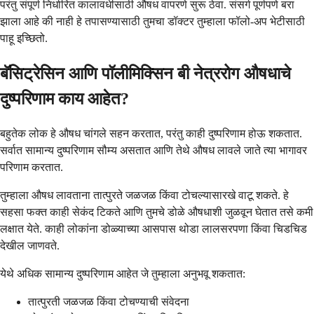
परंतु संपूर्ण निर्धारित कालावधीसाठी औषध वापरणे सुरू ठेवा. संसर्ग पूर्णपणे बरा
झाला आहे की नाही हे तपासण्यासाठी तुमचा डॉक्टर तुम्हाला फॉलो-अप भेटीसाठी
पाहू इच्छितो.
बॅसिट्रेसिन आणि पॉलीमिक्सिन बी नेत्ररोग औषधाचे
दुष्परिणाम काय आहेत?
बहुतेक लोक हे औषध चांगले सहन करतात, परंतु काही दुष्परिणाम होऊ शकतात.
सर्वात सामान्य दुष्परिणाम सौम्य असतात आणि तेथे औषध लावले जाते त्या भागावर
परिणाम करतात.
तुम्हाला औषध लावताना तात्पुरते जळजळ किंवा टोचल्यासारखे वाटू शकते. हे
सहसा फक्त काही सेकंद टिकते आणि तुमचे डोळे औषधाशी जुळवून घेतात तसे कमी
लक्षात येते. काही लोकांना डोळ्याच्या आसपास थोडा लालसरपणा किंवा चिडचिड
देखील जाणवते.
येथे अधिक सामान्य दुष्परिणाम आहेत जे तुम्हाला अनुभवू शकतात:
तात्पुरती जळजळ किंवा टोचण्याची संवेदना