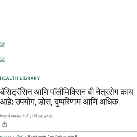
Benchmarks
Stories
FAQ
Sign up / Log in
HEALTH LIBRARY
बॅसिट्रॅसिन आणि पॉलीमिक्सिन बी नेत्ररोग काय
आहे: उपयोग, डोस, दुष्परिणाम आणि अधिक
शेवटचे अपडेट केले
३ एप्रिल, २०२६
मुख्यपृष्ठ
औषधे
Bacitracin And Polymyxin B Ophthalmic Route