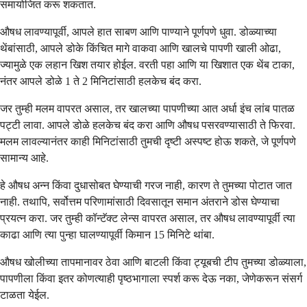
समायोजित करू शकतात.
औषध लावण्यापूर्वी, आपले हात साबण आणि पाण्याने पूर्णपणे धुवा. डोळ्याच्या
थेंबांसाठी, आपले डोके किंचित मागे वाकवा आणि खालचे पापणी खाली ओढा,
ज्यामुळे एक लहान खिश तयार होईल. वरती पहा आणि या खिशात एक थेंब टाका,
नंतर आपले डोळे 1 ते 2 मिनिटांसाठी हलकेच बंद करा.
जर तुम्ही मलम वापरत असाल, तर खालच्या पापणीच्या आत अर्धा इंच लांब पातळ
पट्टी लावा. आपले डोळे हलकेच बंद करा आणि औषध पसरवण्यासाठी ते फिरवा.
मलम लावल्यानंतर काही मिनिटांसाठी तुमची दृष्टी अस्पष्ट होऊ शकते, जे पूर्णपणे
सामान्य आहे.
हे औषध अन्न किंवा दुधासोबत घेण्याची गरज नाही, कारण ते तुमच्या पोटात जात
नाही. तथापि, सर्वोत्तम परिणामांसाठी दिवसातून समान अंतराने डोस घेण्याचा
प्रयत्न करा. जर तुम्ही कॉन्टॅक्ट लेन्स वापरत असाल, तर औषध लावण्यापूर्वी त्या
काढा आणि त्या पुन्हा घालण्यापूर्वी किमान 15 मिनिटे थांबा.
औषध खोलीच्या तापमानावर ठेवा आणि बाटली किंवा ट्यूबची टीप तुमच्या डोळ्याला,
पापणीला किंवा इतर कोणत्याही पृष्ठभागाला स्पर्श करू देऊ नका, जेणेकरून संसर्ग
टाळता येईल.