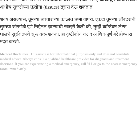
आधीच सुजलेल्या ऊतींना (tissues) त्रास देऊ शकतात.
शक्य असल्यास, तुमच्या उपचाराच्या काळात चष्मा वापरा. एकदा तुमच्या डॉक्टरांनी
तुमच्या संसर्गाचे पूर्ण निर्मूलन झाल्याची खात्री केली की, तुम्ही कॉन्टॅक्ट लेन्स
घालणे सुरक्षितपणे सुरू करू शकता. हा दृष्टीकोन जलद आणि संपूर्ण बरे होण्यास
मदत करतो.
Medical Disclaimer:
This article is for informational purposes only and does not constitute
medical advice. Always consult a qualified healthcare provider for diagnosis and treatment
decisions. If you are experiencing a medical emergency, call 911 or go to the nearest emergency
room immediately.