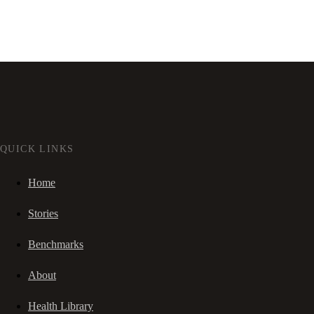
QUICK LINKS
Home
Stories
Benchmarks
About
Health Library