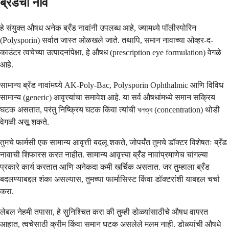
ब्रँडची नावे
हे संयुक्त औषध अनेक ब्रँड नावांनी उपलब्ध आहे, ज्यामध्ये पॉलीस्पोरिन
(Polysporin) सर्वात जास्त ओळखले जाते. तथापि, समान नावाच्या ओव्हर-द-
काउंटर त्वचेच्या उत्पादनांपेक्षा, हे औषध (prescription eye formulation) वेगळे
आहे.
सामान्य ब्रँड नावांमध्ये AK-Poly-Bac, Polysporin Ophthalmic आणि विविध
सामान्य (generic) आवृत्त्यांचा समावेश आहे. या सर्व औषधांमध्ये समान सक्रिय
घटक असतात, परंतु निष्क्रिय घटक किंवा त्यांची ঘনত্ব (concentration) थोडी
वेगळी असू शकते.
तुमचे फार्मसी एक सामान्य आवृत्ती बदलू शकते, जोपर्यंत तुमचे डॉक्टर विशेषतः ब्रँड
नावाची शिफारस करत नाहीत. सामान्य आवृत्त्या ब्रँड नावांप्रमाणेच चांगल्या
प्रकारे कार्य करतात आणि अनेकदा कमी खर्चिक असतात. जर तुम्हाला ब्रँड
बदलण्याबद्दल शंका असल्यास, तुमच्या फार्मासिस्ट किंवा डॉक्टरांशी याबद्दल चर्चा
करा.
लेबल नेहमी तपासा, हे सुनिश्चित करा की तुम्ही डोळ्यांसाठीचे औषध वापरत
आहात, त्वचेसाठी क्रीम किंवा समान घटक असलेले मलम नाही. डोळ्यांची औषधे