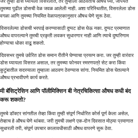
जर तुम्ही डोस घ्यायला विसरलात, तर तुम्हाला आठवताच औषध घ्या, जोपर्यंत
तुमच्या पुढील डोसची वेळ जवळ आलेली नाही. अशा परिस्थितीत, विसरलेला डोस
वगळा आणि तुमच्या नियमित वेळापत्रकानुसार औषध घेणे सुरू ठेवा.
विसरलेल्या डोसची भरपाई करण्यासाठी दुप्पट डोस घेऊ नका. दुप्पट प्रमाणात
औषध वापरल्याने तुमची प्रकृती लवकर सुधारणार नाही आणि त्याचे दुष्परिणाम
होण्याचा धोका वाढू शकतो.
दिवसभर तुमचे उर्वरित डोस समान रीतीने घेण्याचा प्रयत्न करा. जर तुम्ही वारंवार
डोस घ्यायला विसरत असाल, तर तुमच्या फोनवर स्मरणपत्रे सेट करा किंवा
कुटुंबातील सदस्याला तुम्हाला आठवण ठेवण्यास सांगा. नियमित डोस घेतल्याने
औषध प्रभावीपणे कार्य करते.
मी बॅसिट्रेसिन आणि पॉलीमिक्सिन बी नेत्रचिकित्सा औषध कधी बंद
करू शकतो?
तुमचे डॉक्टर सांगतील तेव्हा किंवा तुम्ही संपूर्ण निर्धारित कोर्स पूर्ण केला असेल,
तेव्हाच हे औषध घेणे थांबवा. जरी तुमची लक्षणे एक-दोन दिवसात मोठ्या प्रमाणात
सुधारली तरी, संपूर्ण उपचार कालावधीसाठी औषध वापरणे सुरू ठेवा.