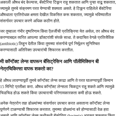
अकाली औषध बंद केल्यास, बॅक्टेरिया टिकून राहू शकतात आणि पुन्हा वाढू शकतात,
ज्यामुळे तुमचे संक्रमण परत येण्याची शक्यता असते. हे टिकून राहिलेले बॅक्टेरिया
औषधाला प्रतिरोधक क्षमता देखील विकसित करू शकतात, ज्यामुळे भविष्यातील
संसर्गावर उपचार करणे अधिक कठीण होते.
जर तुम्हाला गंभीर दुष्परिणाम किंवा ऍलर्जीची प्रतिक्रिया येत असेल, तर औषध बंद
करण्याबद्दल त्वरित आपल्या डॉक्टरांशी संपर्क साधा. ते कदाचित वेगळे प्रतिजैविक
(antibiotic) लिहून देतील किंवा तुमच्या संसर्गाचे पूर्ण निर्मूलन सुनिश्चित
करण्यासाठी अतिरिक्त उपचारांची शिफारस करतील.
मी कॉन्टॅक्ट लेन्स वापरून बॅसिट्रेसिन आणि पॉलीमिक्सिन बी
नेत्रचिकित्सा वापरू शकतो का?
हे औषध लावण्यापूर्वी तुमचे कॉन्टॅक्ट लेन्स काढा आणि ते परत घालण्यापूर्वी किमान
15 मिनिटे प्रतीक्षा करा. औषध कॉन्टॅक्ट लेन्सला चिकटून राहू शकते आणि त्यामुळे
चिडचिड होऊ शकते किंवा उपचाराची परिणामकारकता कमी होऊ शकते.
अनेक नेत्ररोग तज्ञ डोळ्यांच्या संसर्गावर उपचार करत असताना कॉन्टॅक्ट लेन्स
पूर्णपणे टाळण्याची शिफारस करतात. तुमच्या डोळ्यांना बरे होण्यासाठी वेळ हवा
असतो आणि कॉन्टॅक्ट लेन्स कधीकधी बॅक्टेरिया (bacteria) अडकवू शकतात किंवा