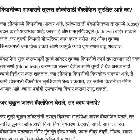
किडनीच्या आजाराने त्रस्त लोकांसाठी बॅक्लोफेन सुरक्षित आहे का?
ज्या लोकांमध्ये किडनीचा आजार आहे, त्यांच्यासाठी बॅक्लोफेनच्या डोसमध्ये (dose)
बदल करणे आवश्यक आहे, कारण हे औषध मूत्रपिंडाद्वारे (kidneys) बाहेर टाकले
जाते. जर तुमची किडनी योग्यरित्या काम करत नसेल, तर औषध तुमच्या
सिस्टममध्ये जमा होऊ शकते आणि त्यामुळे त्याचे दुष्परिणाम वाढू शकतात.
बॅक्लोफेन सुरू करण्यापूर्वी तुमचे डॉक्टर तुमच्या किडनीचे कार्य तपासण्यासाठी रक्त
तपासणी (blood tests) करण्याचा सल्ला देतील आणि तुम्ही ते घेत असतानाही
त्याचे निरीक्षण करू शकतात. ज्या लोकांना किडनीची किरकोळ समस्या आहे, ते
कमी डोसमध्ये बॅक्लोफेन सुरक्षितपणे घेऊ शकतात, तर ज्यांना किडनीचा गंभीर
आजार आहे, त्यांना पर्यायी उपचारांचा विचार करावा लागू शकतो.
जर चुकून जास्त बॅक्लोफेन घेतले, तर काय करावे?
जर तुम्ही चुकून डॉक्टरांनी ठरवून दिलेल्या मात्रेपेक्षा जास्त बॅक्लोफेन घेतले, तर
त्वरित तुमच्या डॉक्टरांशी किंवा विष नियंत्रण केंद्राशी संपर्क साधा. जास्त
बॅक्लोफेन घेतल्यास गंभीर गुंतागुंत होऊ शकते, ज्यात तीव्र तंद्री, गोंधळ, श्वास
घेण्यास त्रास किंवा कोमा देखील येऊ शकतो.