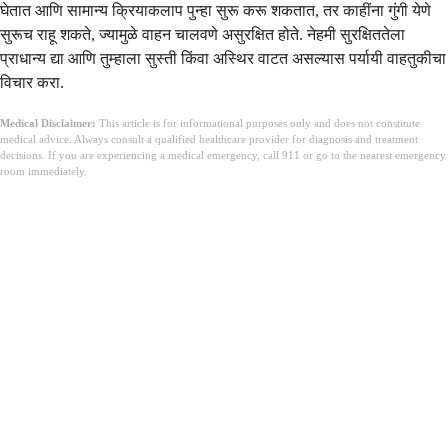
घेतात आणि सामान्य क्रियाकलाप पुन्हा सुरू करू शकतात, तर काहींना गुंगी येणे
सुरूच राहू शकते, ज्यामुळे वाहन चालवणे असुरक्षित होते. नेहमी सुरक्षिततेला
प्राधान्य द्या आणि तुम्हाला सुस्ती किंवा अस्थिर वाटत असल्यास पर्यायी वाहतुकीचा
विचार करा.
Medical Disclaimer:
This article is for informational purposes only and does not constitute
medical advice. Always consult a qualified healthcare provider for diagnosis and treatment
decisions. If you are experiencing a medical emergency, call 911 or go to the nearest emergency
room immediately.