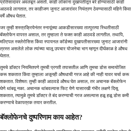
प्रतिसादावर अवलंबून असतो. काही लोकांना दुखापतीतून बरे होण्यासाठी काही
आठवडे लागतात, तर काहीजण जुनाट आजारांवर नियंत्रण ठेवण्यासाठी महिने किंवा
वर्षे औषध घेतात.
जर तुम्ही शस्त्रक्रियेनंतर स्नायूंच्या आकडीसारख्या तात्पुरत्या स्थितीसाठी
बॅक्लोफेन वापरत असाल, तर तुम्हाला ते फक्त काही आठवडे लागतील. तथापि,
मल्टिपल स्क्लेरोसिस किंवा स्पायनल कॉर्डच्या दुखापतीसारख्या जुनाट आजारांनी
त्रस्त असलेले लोक त्यांच्या चालू उपचार योजनेचा भाग म्हणून दीर्घकाळ हे औषध
घेतात.
तुमचे डॉक्टर नियमितपणे तुमची प्रगती तपासतील आणि तुमचा डोस समायोजित
करू शकतात किंवा तुम्हाला अजूनही औषधाची गरज आहे की नाही यावर चर्चा करू
शकतात. विशेषत: तुम्ही काही आठवडे औषध घेत असाल, तर अचानक बॅक्लोफेन
घेणे थांबवू नका. अचानक थांबवल्यास फिट येणे यासारखी गंभीर लक्षणे दिसू
शकतात, त्यामुळे तुमचे डॉक्टर ते बंद करण्याची गरज असल्यास हळू हळू डोस कमी
करण्याचे वेळापत्रक तयार करतील.
बॅक्लोफेनचे दुष्परिणाम काय आहेत?