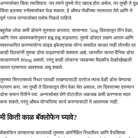
अन्नासोबत किंवा त्याशिवाय. जर त्याने तुमचे पोट खराब होत असेल, तर तुम्ही ते दूध
किंवा हलक्या स्नॅक्ससोबत घेऊ शकता. हे औषध गोळीच्या स्वरूपात येते आणि ते
पूर्ण ग्लास पाण्यासोबत तसेच गिळले पाहिजे.
बहुतेक लोक कमी डोसने सुरुवात करतात, सामान्यत: 5mg दिवसातून तीन वेळा,
आणि नंतर आवश्यकतेनुसार हळू हळू वाढवतात. तुमचे डॉक्टर लक्षण आराम आणि
व्यवस्थापित करण्यायोग्य साइड इफेक्ट्सचा योग्य समतोल साधत नाही तोपर्यंत दर
काही दिवसांनी तुमचा डोस वाढवण्याची शक्यता आहे. जास्तीत जास्त दैनिक डोस
साधारणपणे 80mg असतो, परंतु काही लोकांना जवळच्या वैद्यकीय देखरेखेखाली
जास्त प्रमाणात आवश्यक असू शकते.
तुमच्या सिस्टममध्ये स्थिर पातळी राखण्यासाठी दररोज त्याच वेळी डोस घेण्याचा
प्रयत्न करा. जर तुम्ही ते दिवसातून तीन वेळा घेत असाल, तर दिवसाच्या दरम्यान
डोस समान रीतीने घ्या. अन्नासोबत घेणे पोटातील जळजळ कमी करण्यास मदत
करू शकते, परंतु औषध योग्यरित्या कार्य करण्यासाठी ते आवश्यक नाही.
मी किती काळ बॅक्लोफेन घ्यावे?
बॅक्लोफेन उपचाराचा कालावधी तुमच्या अंतर्निहित स्थितीवर आणि वैयक्तिक