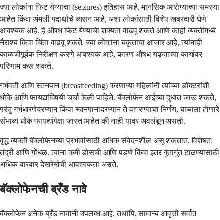
ज्या लोकांना फिट येण्याचा (seizures) इतिहास आहे, मानसिक आरोग्याच्या समस्या
आहेत किंवा अंमली पदार्थांचे व्यसन आहे, अशा लोकांसाठी विशेष खबरदारी घेणे
आवश्यक आहे. हे औषध फिट येण्याची शक्यता वाढवू शकते आणि काही व्यक्तींमध्ये
नैराश्य किंवा चिंता वाढवू शकते. ज्या लोकांना यकृताचा आजार आहे, त्यांनाही
काळजीपूर्वक निरीक्षण करणे आवश्यक आहे, कारण औषध यकृताच्या कार्यावर
परिणाम करू शकते.
गर्भवती आणि स्तनपान (breastfeeding) करणाऱ्या महिलांनी त्यांच्या डॉक्टरांशी
धोके आणि फायद्यांविषयी चर्चा केली पाहिजे. बॅक्लोफेन आईच्या दुधात जाऊ शकते,
परंतु गर्भधारणेदरम्यान किंवा स्तनपानादरम्यान ते वापरण्याचा निर्णय, बाळाला होणारे
संभाव्य धोके फायद्यांपेक्षा जास्त आहेत की नाही यावर अवलंबून असतो.
वृद्ध व्यक्ती बॅक्लोफेनच्या प्रभावांसाठी अधिक संवेदनशील असू शकतात, विशेषत:
तंद्री आणि गोंधळ. त्यांना कमी डोसची आणि पडणे किंवा इतर गुंतागुंत टाळण्यासाठी
अधिक वारंवार देखरेखेची आवश्यकता असते.
बॅक्लोफेनची ब्रँड नावे
बॅक्लोफेन अनेक ब्रँड नावांनी उपलब्ध आहे, तथापि, सामान्य आवृत्ती सर्वात