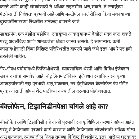
करते आणि काही लोकांसाठी ते अधिक सहनशील असू शकते. ते स्नायूंच्या
पेटकेसाठी विशेषतः प्रभावी आहे आणि मल्टीपल स्क्लेरोसिस किंवा मणक्याच्या
दुखापतींसारख्या स्थितीत अनेकदा वापरले जाते.
डायझेपॅम, एक बेंझोडायझेपिन, स्नायूंच्या आकड्यांमध्ये देखील मदत करू शकते
परंतु अवलंबित्व आणि शामकतेचा धोका जास्त असतो. हे सामान्यतः कमी
कालावधीसाठी किंवा विशिष्ट परिस्थितीत वापरले जाते जेथे इतर औषधे प्रभावी
ठरलेली नाहीत.
गैर-औषध पर्यायांमध्ये फिजिओथेरपी, व्यावसायिक थेरपी आणि विविध इंजेक्शन
उपचार यांचा समावेश आहे. बोटुलिनम टॉक्सिन इंजेक्शन स्थानिक स्नायूंच्या
आकड्यांसाठी खूप प्रभावी असू शकतात, तर इंट्रॅथेकल बॅक्लोफेन पंप गंभीर
प्रकरणांसाठी औषध थेट पाठीच्या कण्यातील द्रव्यात पोहोचवतात.
बॅक्लोफेन, टिझानिडीनपेक्षा चांगले आहे का?
बॅक्लोफेन आणि टिझानिडीन हे दोन्ही प्रभावी स्नायू शिथिल करणारे औषध आहेत,
परंतु ते वेगवेगळ्या प्रकारे कार्य करतात आणि वेगवेगळ्या लोकांसाठी अधिक योग्य
असू शकतात. त्यांच्यातील निवड तुमच्या विशिष्ट स्थितीवर, इतर आरोग्य घटकांवर