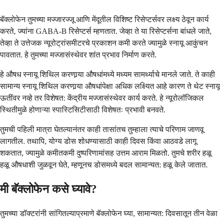
बॅक्लोफेन तुमच्या मज्जारज्जू आणि मेंदूतील विशिष्ट रिसेप्टर्सवर लक्ष्य ठेवून कार्य
करते, ज्यांना GABA-B रिसेप्टर्स म्हणतात. जेव्हा ते या रिसेप्टर्सना बांधले जाते,
तेव्हा ते उत्तेजक न्यूरोट्रांसमीटरचे प्रकाशन कमी करते ज्यामुळे स्नायू आकुंचन
पावतात. हे तुमच्या मज्जासंस्थेवर शांत प्रभाव निर्माण करते.
हे औषध स्नायू शिथिल करणार्‍या औषधांमध्ये मध्यम सामर्थ्याचे मानले जाते. ते काही
सामान्य स्नायू शिथिल करणार्‍या औषधांपेक्षा अधिक लक्ष्यित आहे कारण ते थेट स्नायू
ऊतींवर नव्हे तर विशेषत: केंद्रीय मज्जासंस्थेवर कार्य करते. हे न्यूरोलॉजिकल
स्थितीमुळे होणाऱ्या स्पास्टिसिटीसाठी विशेषतः प्रभावी बनवते.
तुमची पहिली मात्रा घेतल्यानंतर काही तासांतच तुम्हाला त्याचे परिणाम जाणवू
लागतील. तथापि, योग्य डोस शोधण्यासाठी काही दिवस किंवा आठवडे लागू
शकतात, ज्यामुळे कमीतकमी दुष्परिणामांसह उत्तम आराम मिळतो. तुमचे शरीर हळू
हळू औषधाशी जुळवून घेते, म्हणूनच डोसमध्ये बदल सामान्यत: हळू केले जातात.
मी बॅक्लोफेन कसे घ्यावे?
तुमच्या डॉक्टरांनी सांगितल्याप्रमाणे बॅक्लोफेन घ्या, सामान्यत: दिवसातून तीन वेळा