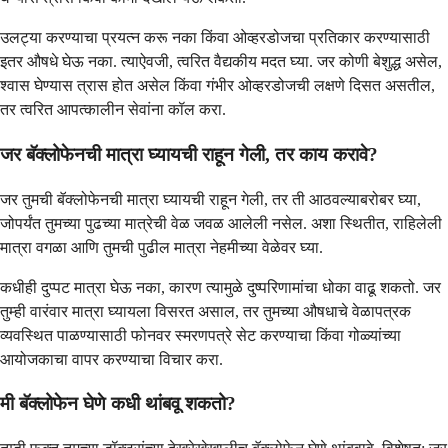
उलट्या करण्याचा प्रयत्न करू नका किंवा ओव्हरडोजचा प्रतिकार करण्यासाठी
इतर औषधे घेऊ नका. त्याऐवजी, त्वरित वैद्यकीय मदत घ्या. जर कोणी बेशुद्ध असेल,
श्वास घेण्यास त्रास होत असेल किंवा गंभीर ओव्हरडोजची लक्षणे दिसत असतील,
तर त्वरित आपत्कालीन सेवांना कॉल करा.
जर बॅक्लोफेनची मात्रा घ्यायची राहून गेली, तर काय करावे?
जर तुमची बॅक्लोफेनची मात्रा घ्यायची राहून गेली, तर ती आठवल्याबरोबर घ्या,
जोपर्यंत तुमच्या पुढच्या मात्रेची वेळ जवळ आलेली नसेल. अशा स्थितीत, राहिलेली
मात्रा वगळा आणि तुमची पुढील मात्रा नेहमीच्या वेळेवर घ्या.
कधीही दुप्पट मात्रा घेऊ नका, कारण त्यामुळे दुष्परिणामांचा धोका वाढू शकतो. जर
तुम्ही वारंवार मात्रा घ्यायला विसरत असाल, तर तुमच्या औषधाचे वेळापत्रक
व्यवस्थित पाळण्यासाठी फोनवर स्मरणपत्रे सेट करण्याचा किंवा गोळ्यांच्या
आयोजकाचा वापर करण्याचा विचार करा.
मी बॅक्लोफेन घेणे कधी थांबवू शकतो?