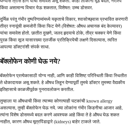
घेण्यास त्रास होणे यांचा समावेश असू शकतो. काही लोकांना मूड बदल, नैराश्य
किंवा असामान्य विचार येऊ शकतात, विशेषत: उच्च डोसवर.
दुर्मिळ परंतु गंभीर दुष्परिणामांमध्ये यकृताचे विकार, श्वासोच्छ्वास प्रभावित करणारी
तीव्र स्नायूंची कमजोरी किंवा फिट येणे (विशेषत: औषध अचानक बंद केल्यावर)
यांचा समावेश होतो. छातीत दुखणे, जलद हृदयाचे ठोके, तीव्र चक्कर येणे किंवा
पुरळ किंवा सूज यासारख्या एलर्जीक प्रतिक्रियेची लक्षणे दिसल्यास, त्वरित
आपल्या डॉक्टरांशी संपर्क साधा.
बॅक्लोफेन कोणी घेऊ नये?
बॅक्लोफेन प्रत्येकासाठी योग्य नाही, आणि काही विशिष्ट परिस्थिती किंवा स्थितीत
ते धोकादायक असू शकते. हे औषध लिहून देण्यापूर्वी तुमचे डॉक्टर तुमच्या वैद्यकीय
इतिहासाचे काळजीपूर्वक पुनरावलोकन करतील.
तुम्हाला या औषधाची किंवा त्याच्या कोणत्याही घटकांची known allergy
असल्यास, तुम्ही बॅक्लोफेन घेऊ नये. ज्या लोकांना गंभीर किडनीचा आजार आहे,
त्यांना विशेष डोसमध्ये बदल करणे आवश्यक आहे किंवा ते हे औषध घेऊ शकत
नाहीत, कारण औषध मूत्रपिंडाद्वारे (kidneys) बाहेर टाकले जाते.