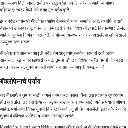
सामान्यपणे दिली जाते. सर्वात प्रसिद्ध ब्रँड नाव लिओरेसल आहे, जे औषध
पहिल्यांदा सादर केले गेले तेव्हा मूळ ब्रँड होते.
इतर ब्रँड नावांमध्ये गॅबलोफेन आणि केमस्ट्रो यांचा समावेश आहे, तथापि, हे सर्व
देशांमध्ये उपलब्ध नसू शकतात. केमस्ट्रो हे एक विशेष तोंडावाटे विरघळणारे टॅब्लेट
आहे जे तुमच्या जिभेवर विरघळते, जे गोळ्या गिळण्यास त्रास असलेल्या लोकांसाठी
उपयुक्त ठरू शकते.
बॅक्लोफेनची सामान्य आवृत्ती ब्रँड-नेम आवृत्त्यांप्रमाणेच प्रभावी आहे आणि
सामान्यतः खूपच परवडणारी असते. तुमचा डॉक्टर विशेषतः ब्रँड नेमची शिफारस
करत नसल्यास, तुमचे फार्मसी आपोआप सामान्य आवृत्ती बदलू शकते.
बॅक्लोफेनचे पर्याय
जर बॅक्लोफेन तुमच्यासाठी चांगले काम करत नसेल किंवा त्रासदायक दुष्परिणाम
होत असतील, तर स्नायूंच्या आकड्यांवर उपचार करण्यासाठी अनेक पर्यायी औषधे
आहेत. पर्यायाची निवड तुमची विशिष्ट स्थिती, तुम्ही घेत असलेली इतर औषधे आणि
तुमचा वैयक्तिक प्रतिसाद यावर अवलंबून असते.
टिझानिडीन हे दुसरे स्नायू शिथिल करणारे औषध आहे जे बॅक्लोफेनपेक्षा वेगळे काम