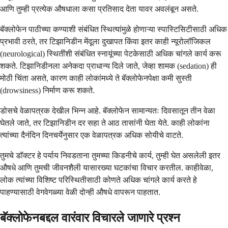
आणि तुम्ही प्रत्येक औषधाला कसा प्रतिसाद देता यावर अवलंबून असते.
बॅक्लोफेन पाठीच्या कण्याशी संबंधित स्थित्यांमुळे होणाऱ्या स्पास्टिसिटीसाठी अधिक
प्रभावी ठरते, तर टिझानिडीन मेंदूला दुखापत किंवा इतर काही न्यूरोलॉजिकल
(neurological) स्थितींशी संबंधित स्नायूंच्या पेटकेसाठी अधिक चांगले कार्य करू
शकते. टिझानिडीनला अनेकदा प्राधान्य दिले जाते, जेव्हा शामक (sedation) ही
मोठी चिंता असते, कारण काही लोकांमध्ये ते बॅक्लोफेनपेक्षा कमी सुस्ती
(drowsiness) निर्माण करू शकते.
डोसचे वेळापत्रक देखील भिन्न आहे. बॅक्लोफेन सामान्यतः दिवसातून तीन वेळा
घेतले जाते, तर टिझानिडीन दर सहा ते आठ तासांनी घेता येते. काही लोकांना
त्यांच्या दैनंदिन दिनचर्येनुसार एक वेळापत्रक अधिक सोयीचे वाटते.
तुमचे डॉक्टर हे पर्याय निवडताना तुमच्या किडनीचे कार्य, तुम्ही घेत असलेली इतर
औषधे आणि तुमची जीवनशैली यासारख्या घटकांचा विचार करतील. काहीवेळा,
लोक त्यांच्या विशिष्ट परिस्थितीसाठी कोणते अधिक चांगले कार्य करते हे
पाहण्यासाठी वेगवेगळ्या वेळी दोन्ही औषधे वापरून पाहतात.
बॅक्लोफेनबद्दल वारंवार विचारले जाणारे प्रश्न