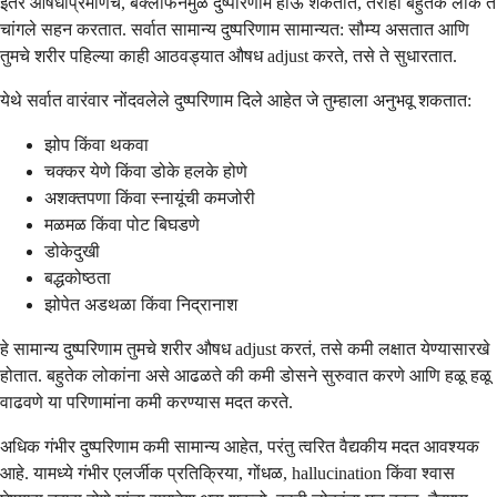
इतर औषधांप्रमाणेच, बॅक्लोफेनमुळे दुष्परिणाम होऊ शकतात, तरीही बहुतेक लोक ते
चांगले सहन करतात. सर्वात सामान्य दुष्परिणाम सामान्यत: सौम्य असतात आणि
तुमचे शरीर पहिल्या काही आठवड्यात औषध adjust करते, तसे ते सुधारतात.
येथे सर्वात वारंवार नोंदवलेले दुष्परिणाम दिले आहेत जे तुम्हाला अनुभवू शकतात:
झोप किंवा थकवा
चक्कर येणे किंवा डोके हलके होणे
अशक्तपणा किंवा स्नायूंची कमजोरी
मळमळ किंवा पोट बिघडणे
डोकेदुखी
बद्धकोष्ठता
झोपेत अडथळा किंवा निद्रानाश
हे सामान्य दुष्परिणाम तुमचे शरीर औषध adjust करतं, तसे कमी लक्षात येण्यासारखे
होतात. बहुतेक लोकांना असे आढळते की कमी डोसने सुरुवात करणे आणि हळू हळू
वाढवणे या परिणामांना कमी करण्यास मदत करते.
अधिक गंभीर दुष्परिणाम कमी सामान्य आहेत, परंतु त्वरित वैद्यकीय मदत आवश्यक
आहे. यामध्ये गंभीर एलर्जीक प्रतिक्रिया, गोंधळ, hallucination किंवा श्वास