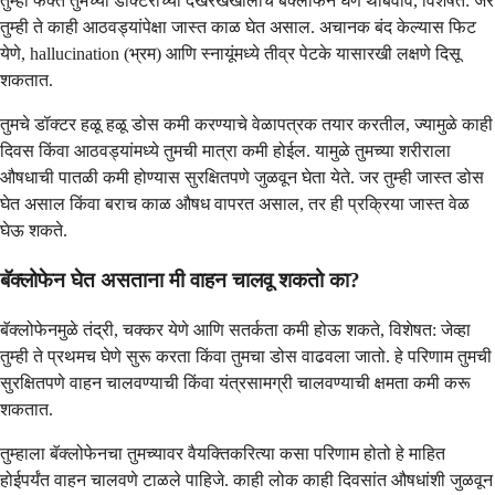
तुम्ही फक्त तुमच्या डॉक्टरांच्या देखरेखेखालीच बॅक्लोफेन घेणे थांबवावे, विशेषत: जर
तुम्ही ते काही आठवड्यांपेक्षा जास्त काळ घेत असाल. अचानक बंद केल्यास फिट
येणे, hallucination (भ्रम) आणि स्नायूंमध्ये तीव्र पेटके यासारखी लक्षणे दिसू
शकतात.
तुमचे डॉक्टर हळू हळू डोस कमी करण्याचे वेळापत्रक तयार करतील, ज्यामुळे काही
दिवस किंवा आठवड्यांमध्ये तुमची मात्रा कमी होईल. यामुळे तुमच्या शरीराला
औषधाची पातळी कमी होण्यास सुरक्षितपणे जुळवून घेता येते. जर तुम्ही जास्त डोस
घेत असाल किंवा बराच काळ औषध वापरत असाल, तर ही प्रक्रिया जास्त वेळ
घेऊ शकते.
बॅक्लोफेन घेत असताना मी वाहन चालवू शकतो का?
बॅक्लोफेनमुळे तंद्री, चक्कर येणे आणि सतर्कता कमी होऊ शकते, विशेषत: जेव्हा
तुम्ही ते प्रथमच घेणे सुरू करता किंवा तुमचा डोस वाढवला जातो. हे परिणाम तुमची
सुरक्षितपणे वाहन चालवण्याची किंवा यंत्रसामग्री चालवण्याची क्षमता कमी करू
शकतात.
तुम्हाला बॅक्लोफेनचा तुमच्यावर वैयक्तिकरित्या कसा परिणाम होतो हे माहित
होईपर्यंत वाहन चालवणे टाळले पाहिजे. काही लोक काही दिवसांत औषधांशी जुळवून