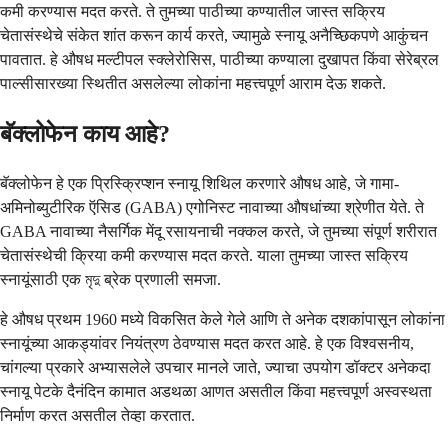
कमी करण्यास मदत करते. ते तुमच्या पाठीच्या कण्यातील जास्त सक्रिय
चेतासंस्थेचे संकेत शांत करून कार्य करते, ज्यामुळे स्नायू अनैच्छिकपणे आकुंचन
पावतात. हे औषध मल्टीपल स्क्लेरोसिस, पाठीच्या कण्याला दुखापत किंवा सेरेब्रल
पाल्सीसारख्या स्थितीत असलेल्या लोकांना महत्त्वपूर्ण आराम देऊ शकते.
बॅक्लोफेन काय आहे?
बॅक्लोफेन हे एक प्रिस्क्रिप्शन स्नायू शिथिल करणारे औषध आहे, जे गामा-
अमिनोब्युटीरिक ऍसिड (GABA) एगोनिस्ट नावाच्या औषधांच्या श्रेणीत येते. ते
GABA नावाच्या नैसर्गिक मेंदू रसायनाची नक्कल करते, जे तुमच्या संपूर्ण शरीरात
चेतासंस्थेची क्रिया कमी करण्यास मदत करते. याला तुमच्या जास्त सक्रिय
स्नायूंसाठी एक মৃদু ब्रेक प्रणाली समजा.
हे औषध प्रथम 1960 मध्ये विकसित केले गेले आणि ते अनेक दशकांपासून लोकांना
स्नायूंच्या आकड्यांवर नियंत्रण ठेवण्यास मदत करत आहे. हे एक विश्वसनीय,
चांगल्या प्रकारे अभ्यासलेले उपचार मानले जाते, ज्याचा उपयोग डॉक्टर अनेकदा
स्नायू पेटके दैनंदिन कामात अडथळा आणत असतील किंवा महत्त्वपूर्ण अस्वस्थता
निर्माण करत असतील तेव्हा करतात.