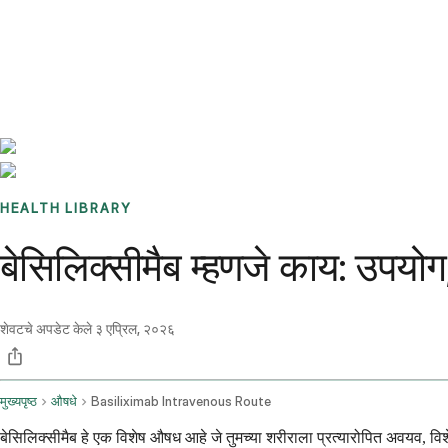
Benchmarks
Stories
FAQ
Sign up / Log in
HEALTH LIBRARY
बेसिलिक्सीमैब म्हणजे काय: उपयो
शेवटचे अपडेट केले
३ एप्रिल, २०२६
मुख्यपृष्ठ
औषधे
Basiliximab Intravenous Route
बेसिलिक्सीमैब हे एक विशेष औषध आहे जे तुमच्या शरीराला प्रत्यारोपित अवयव, विशेषत: