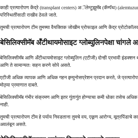
काही प्रत्यारोपण केंद्रे (transplant centers) अॅलेम्टुझुमॅब (कॅम्पॅथ) (alemtu
परिस्थितींसाठी राखीव ठेवले जाते.
तुमची प्रत्यारोपण टीम तुमच्या वैयक्तिक जोखीम प्रोफाइल आणि केंद्र प्रोटोकॉल
बेसिलिक्सीमॅब अँटीथायमोसाइट ग्लोब्युलिनपेक्षा चांगले 
बेसिलिक्सीमॅब आणि अँटीथायमोसाइट ग्लोब्युलिन (एटीजी) दोन्ही प्रभावी इंडक्शन थेर
आणि ते सामान्यतः सहन करणे सोपे असते.
एटीजी अधिक व्यापक आणि अधिक गहन इम्युनोसप्रेशन प्रदान करते, जे प्रत्यारोपण
मोठ्या प्रमाणात दाबते.
बेसिलिक्सीमॅब गंभीर संक्रमण आणि इतर गुंतागुंत होण्याचा कमी धोका तसेच अधिक 
नाही.
तुमची प्रत्यारोपण टीम हे पर्याय निवडताना तुमचे वय, एकूण आरोग्य, मूत्रपिंडाचे 
अवलंबून असते.