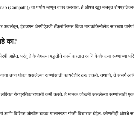
zumab (Campath)) चा पर्याय म्हणून वापर करतात. हे औषध खूप मजबूत रोगप्रतिकारशक्
वर अवलंबून, इंडक्शन थेरपीऐवजी टॅक्रोलिमस किंवा मायकोफेनोलेट सारख्या पारंपरि
आहे का?
पी आहेत, परंतु ते वेगवेगळ्या पद्धतीने कार्य करतात आणि वेगवेगळ्या रूग्णांच्या प
ाचा उच्च धोका असलेल्या रूग्णांसाठी फायदेशीर ठरू शकते. तथापि, ते संसर्ग आण
लक्ष्यित रोगप्रतिकारशक्ती कमी करते. हे मानक-जोखमी असलेल्या रूग्णांसाठी एक 
कार्य आणि विशिष्ट जोखीम घटक यासारख्या गोष्टी विचारात घेईल. कोणतीही औषधे सार्व