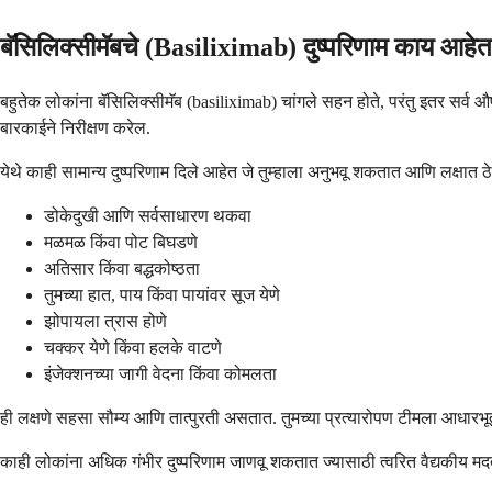
बॅसिलिक्सीमॅबचे (Basiliximab) दुष्परिणाम काय आहे
बहुतेक लोकांना बॅसिलिक्सीमॅब (basiliximab) चांगले सहन होते, परंतु इतर सर्व औष
बारकाईने निरीक्षण करेल.
येथे काही सामान्य दुष्परिणाम दिले आहेत जे तुम्हाला अनुभवू शकतात आणि लक्षात ठ
डोकेदुखी आणि सर्वसाधारण थकवा
मळमळ किंवा पोट बिघडणे
अतिसार किंवा बद्धकोष्ठता
तुमच्या हात, पाय किंवा पायांवर सूज येणे
झोपायला त्रास होणे
चक्कर येणे किंवा हलके वाटणे
इंजेक्शनच्या जागी वेदना किंवा कोमलता
ही लक्षणे सहसा सौम्य आणि तात्पुरती असतात. तुमच्या प्रत्यारोपण टीमला आध
काही लोकांना अधिक गंभीर दुष्परिणाम जाणवू शकतात ज्यासाठी त्वरित वैद्यकीय म