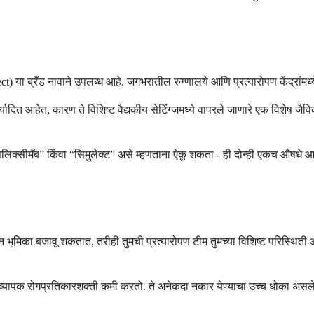
mulect) या ब्रँड नावाने उपलब्ध आहे. जगभरातील रुग्णालये आणि प्रत्यारोपण केंद्रांम
 मर्यादित आहेत, कारण ते विशिष्ट वैद्यकीय सेटिंग्जमध्ये वापरले जाणारे एक विशेष 
ा “बॅसिलिक्सीमॅब” किंवा “सिमुलेक्ट” असे म्हणताना ऐकू शकता - ही दोन्ही एकच औषधे
ूमिका बजावू शकतात, तरीही तुमची प्रत्यारोपण टीम तुमच्या विशिष्ट परिस्थिती आणि
पक रोगप्रतिकारशक्ती कमी करतो. ते अनेकदा नकार येण्याचा उच्च धोका असलेल्या रु