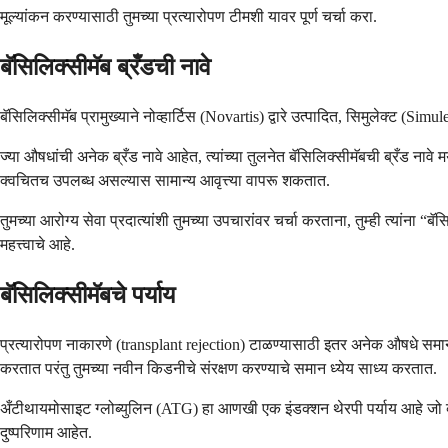
मूल्यांकन करण्यासाठी तुमच्या प्रत्यारोपण टीमशी यावर पूर्ण चर्चा करा.
बॅसिलिक्सीमॅब ब्रँडची नावे
बॅसिलिक्सीमॅब प्रामुख्याने नोव्हार्टिस (Novartis) द्वारे उत्पादित, सिमुलेक्ट (Si
ज्या औषधांची अनेक ब्रँड नावे आहेत, त्यांच्या तुलनेत बॅसिलिक्सीमॅबची ब्रँड नावे
क्वचितच उपलब्ध असल्यास सामान्य आवृत्त्या वापरू शकतात.
तुमच्या आरोग्य सेवा प्रदात्यांशी तुमच्या उपचारांवर चर्चा करताना, तुम्ही त्यांन
महत्त्वाचे आहे.
बॅसिलिक्सीमॅबचे पर्याय
प्रत्यारोपण नाकारणे (transplant rejection) टाळण्यासाठी इतर अनेक औषधे समान भ
करतात परंतु तुमच्या नवीन किडनीचे संरक्षण करण्याचे समान ध्येय साध्य करतात.
अँटीथायमोसाइट ग्लोब्युलिन (ATG) हा आणखी एक इंडक्शन थेरपी पर्याय आहे जो व्या
दुष्परिणाम आहेत.