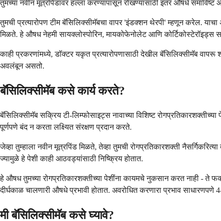
तुमच्या नवीन मूत्रपिंडावर हल्ला करण्यापासून रोखण्यासाठी इतर औषधे समाविष्ट 
तुमची प्रत्यारोपण टीम बॅसिलिक्सीमॅबचा वापर 'इंडक्शन थेरपी' म्हणून करेल. याचा 
मिळते. हे औषध नेहमी सायक्लोस्पोरिन, मायकोफेनोलेट आणि कोर्टिकोस्टेरॉइड्स सा
काही प्रकरणांमध्ये, डॉक्टर यकृत प्रत्यारोपणासाठी देखील बॅसिलिक्सीमॅब वापरू 
अवलंबून असतो.
बॅसिलिक्सीमॅब कसे कार्य करते?
बॅसिलिक्सीमॅब सक्रिय टी-लिम्फोसाइट्स नावाच्या विशिष्ट रोगप्रतिकारशक्तीच्या पेशी
पूर्णपणे बंद न करता लक्ष्यित संरक्षण प्रदान करते.
जेव्हा तुम्हाला नवीन मूत्रपिंड मिळते, तेव्हा तुमची रोगप्रतिकारशक्ती नैसर्गिकर
ज्यामुळे हे पेशी काही आठवड्यांसाठी निष्क्रिय होतात.
हे औषध तुमच्या रोगप्रतिकारशक्तीच्या पेशींना कायमचे नुकसान करत नाही - ते फक्त 
दीर्घकाळ चालणारी औषधे प्रभावी होतात. अवरोधित करणारा प्रभाव साधारणपणे 4-6
मी बॅसिलिक्सीमॅब कसे घ्यावे?