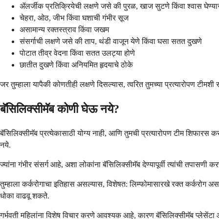
ॲलर्जीक प्रतिक्रियेची लक्षणे जसे की पुरळ, खाज सुटणे किंवा श्वास घेण्या
चेहरा, ओठ, जीभ किंवा घशाची गंभीर सूज
असामान्य रक्तस्त्राव किंवा जखम
संसर्गाची लक्षणे जसे की ताप, थंडी वाजून येणे किंवा घसा सतत दुखणे
पोटात तीव्र वेदना किंवा सतत उलट्या होणे
छातीत दुखणे किंवा अनियमित हृदयाचे ठोके
जर तुम्हाला यापैकी कोणतीही लक्षणे दिसल्यास, त्वरित तुमच्या प्रत्यारोपण टीमशी 
बॅसिलिक्सीमॅब कोणी घेऊ नये?
बॅसिलिक्सीमॅब प्रत्येकासाठी योग्य नाही, आणि तुमची प्रत्यारोपण टीम शिफारस करण
नये.
ज्यांना गंभीर संसर्ग आहे, अशा लोकांना बॅसिलिक्सीमॅब देण्यापूर्वी त्यांची तप
तुम्हाला कर्करोगाचा इतिहास असल्यास, विशेषत: लिम्फोमासारखे रक्त कर्करोग अ
धोका वाढवू शकते.
गर्भवती महिलांना विशेष विचार करणे आवश्यक आहे, कारण बॅसिलिक्सीमॅब प्लेसेंट