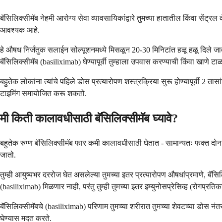
बॅसिलिक्सीमॅब नेहमी आरोग्य सेवा व्यावसायिकांद्वारे तुमच्या हातातील किंवा सें
आवश्यक आहे.
हे औषध निर्जंतुक सलाईन सोल्यूशनमध्ये मिसळून 20-30 मिनिटांत हळू हळू दिले जात
बॅसिलिक्सीमॅब (basiliximab) घेण्यापूर्वी तुम्हाला उपवास करण्याची किंवा खाणे 
बहुतेक लोकांना त्यांचे पहिले डोस प्रत्यारोपण शस्त्रक्रिया सुरू होण्यापूर्वी 2 
टाइमिंग समायोजित करू शकतो.
मी किती कालावधीसाठी बॅसिलिक्सीमॅब घ्यावे?
बहुतेक रुग्ण बॅसिलिक्सीमॅब फार कमी कालावधीसाठी घेतात - सामान्यतः फक्त दोन डो
जातो.
तुम्ही आयुष्यभर दररोज घेत असलेल्या तुमच्या इतर प्रत्यारोपण औषधांप्रमाणे, बॅसि
(basiliximab) मिळणार नाही, परंतु तुम्ही तुमच्या इतर इम्युनोसप्रेसिव्ह (रोगप्रति
बॅसिलिक्सीमॅबचे (basiliximab) परिणाम तुमच्या शरीरात तुमच्या शेवटच्या डोस नंत
घेण्यास मदत करते.