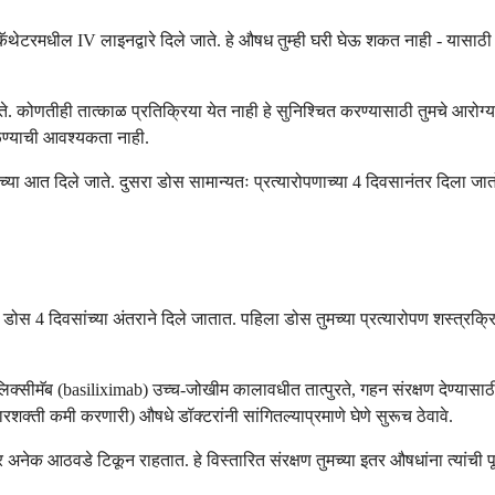
ट्रल कॅथेटरमधील IV लाइनद्वारे दिले जाते. हे औषध तुम्ही घरी घेऊ शकत नाही - यास
े. कोणतीही तात्काळ प्रतिक्रिया येत नाही हे सुनिश्चित करण्यासाठी तुमचे आरोग्य
टाळण्याची आवश्यकता नाही.
तासांच्या आत दिले जाते. दुसरा डोस सामान्यतः प्रत्यारोपणाच्या 4 दिवसानंतर दिला ज
स 4 दिवसांच्या अंतराने दिले जातात. पहिला डोस तुमच्या प्रत्यारोपण शस्त्रक्रिये
लिक्सीमॅब (basiliximab) उच्च-जोखीम कालावधीत तात्पुरते, गहन संरक्षण देण्यासाठी
कारशक्ती कमी करणारी) औषधे डॉक्टरांनी सांगितल्याप्रमाणे घेणे सुरूच ठेवावे.
र अनेक आठवडे टिकून राहतात. हे विस्तारित संरक्षण तुमच्या इतर औषधांना त्यांची 