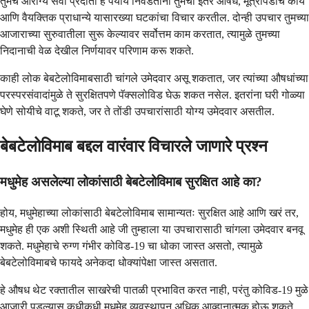
तुमचे आरोग्य सेवा प्रदाता हे पर्याय निवडताना तुमची इतर औषधे, मूत्रपिंडाचे कार्य
आणि वैयक्तिक प्राधान्ये यासारख्या घटकांचा विचार करतील. दोन्ही उपचार तुमच्या
आजाराच्या सुरुवातीला सुरू केल्यावर सर्वोत्तम काम करतात, त्यामुळे तुमच्या
निदानाची वेळ देखील निर्णयावर परिणाम करू शकते.
काही लोक बेबटेलोविमाबसाठी चांगले उमेदवार असू शकतात, जर त्यांच्या औषधांच्या
परस्परसंवादांमुळे ते सुरक्षितपणे पॅक्सलोविड घेऊ शकत नसेल. इतरांना घरी गोळ्या
घेणे सोयीचे वाटू शकते, जर ते तोंडी उपचारांसाठी योग्य उमेदवार असतील.
बेबटेलोविमाब बद्दल वारंवार विचारले जाणारे प्रश्न
मधुमेह असलेल्या लोकांसाठी बेबटेलोविमाब सुरक्षित आहे का?
होय, मधुमेहाच्या लोकांसाठी बेबटेलोविमाब सामान्यतः सुरक्षित आहे आणि खरं तर,
मधुमेह ही एक अशी स्थिती आहे जी तुम्हाला या उपचारासाठी चांगला उमेदवार बनवू
शकते. मधुमेहाचे रुग्ण गंभीर कोविड-19 चा धोका जास्त असतो, त्यामुळे
बेबटेलोविमाबचे फायदे अनेकदा धोक्यांपेक्षा जास्त असतात.
हे औषध थेट रक्तातील साखरेची पातळी प्रभावित करत नाही, परंतु कोविड-19 मुळे
आजारी पडल्यास कधीकधी मधुमेह व्यवस्थापन अधिक आव्हानात्मक होऊ शकते.