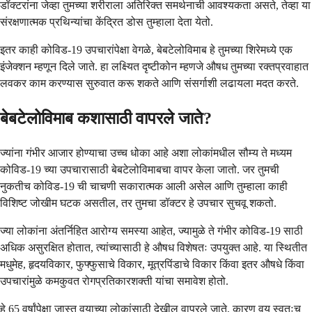
डॉक्टरांना जेव्हा तुमच्या शरीराला अतिरिक्त समर्थनाची आवश्यकता असते, तेव्हा या
संरक्षणात्मक प्रथिन्यांचा केंद्रित डोस तुम्हाला देता येतो.
इतर काही कोविड-19 उपचारांपेक्षा वेगळे, बेबटेलोविमाब हे तुमच्या शिरेमध्ये एक
इंजेक्शन म्हणून दिले जाते. हा लक्ष्यित दृष्टीकोन म्हणजे औषध तुमच्या रक्तप्रवाहात
लवकर काम करण्यास सुरुवात करू शकते आणि संसर्गाशी लढायला मदत करते.
बेबटेलोविमाब कशासाठी वापरले जाते?
ज्यांना गंभीर आजार होण्याचा उच्च धोका आहे अशा लोकांमधील सौम्य ते मध्यम
कोविड-19 च्या उपचारासाठी बेबटेलोविमाबचा वापर केला जातो. जर तुमची
नुकतीच कोविड-19 ची चाचणी सकारात्मक आली असेल आणि तुम्हाला काही
विशिष्ट जोखीम घटक असतील, तर तुमचा डॉक्टर हे उपचार सुचवू शकतो.
ज्या लोकांना अंतर्निहित आरोग्य समस्या आहेत, ज्यामुळे ते गंभीर कोविड-19 साठी
अधिक असुरक्षित होतात, त्यांच्यासाठी हे औषध विशेषतः उपयुक्त आहे. या स्थितीत
मधुमेह, हृदयविकार, फुफ्फुसाचे विकार, मूत्रपिंडाचे विकार किंवा इतर औषधे किंवा
उपचारांमुळे कमकुवत रोगप्रतिकारशक्ती यांचा समावेश होतो.
हे 65 वर्षांपेक्षा जास्त वयाच्या लोकांसाठी देखील वापरले जाते, कारण वय स्वतःच