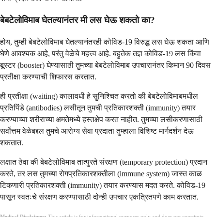
बेबटेलोविमाब घेतल्यानंतर मी लस घेऊ शकतो का?
होय, तुम्ही बेबटेलोविमाब घेतल्यानंतरही कोविड-19 विरुद्ध लस घेऊ शकता आणि
घेणे आवश्यक आहे, परंतु वेळेचे महत्त्व आहे. बहुतेक तज्ञ कोविड-19 लस किंवा
बूस्टर (booster) घेण्यासाठी तुमच्या बेबटेलोविमाब उपचारानंतर किमान 90 दिवस
प्रतीक्षा करण्याची शिफारस करतात.
ही प्रतीक्षा (waiting) कालावधी हे सुनिश्चित करतो की बेबटेलोविमाबमधील
प्रतिपिंडे (antibodies) लसीतून तुमची प्रतिकारशक्ती (immunity) तयार
करण्याच्या शरीराच्या क्षमतेमध्ये हस्तक्षेप करत नाहीत. तुमच्या लसीकरणासाठी
सर्वोत्तम वेळेबद्दल तुमचे आरोग्य सेवा प्रदाता तुम्हाला विशिष्ट मार्गदर्शन देऊ
शकतात.
लक्षात ठेवा की बेबटेलोविमाब तात्पुरते संरक्षण (temporary protection) प्रदान
करते, तर लस तुमच्या रोगप्रतिकारशक्तीला (immune system) जास्त काळ
टिकणारी प्रतिकारशक्ती (immunity) तयार करण्यास मदत करते. कोविड-19
पासून स्वतःचे संरक्षण करण्यासाठी दोन्ही उपचार एकत्रितपणे काम करतात.
Medical Disclaimer:
This article is for informational purposes only and does not constitute