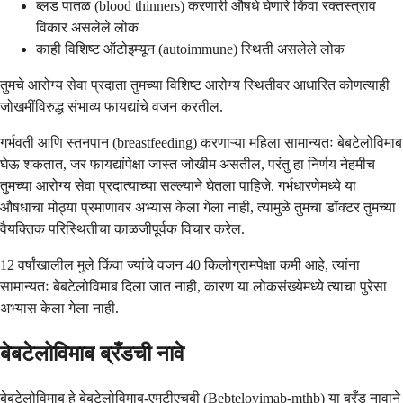
ब्लड पातळ (blood thinners) करणारी औषधे घेणारे किंवा रक्तस्त्राव
विकार असलेले लोक
काही विशिष्ट ऑटोइम्यून (autoimmune) स्थिती असलेले लोक
तुमचे आरोग्य सेवा प्रदाता तुमच्या विशिष्ट आरोग्य स्थितीवर आधारित कोणत्याही
जोखमींविरुद्ध संभाव्य फायद्यांचे वजन करतील.
गर्भवती आणि स्तनपान (breastfeeding) करणाऱ्या महिला सामान्यतः बेबटेलोविमाब
घेऊ शकतात, जर फायद्यांपेक्षा जास्त जोखीम असतील, परंतु हा निर्णय नेहमीच
तुमच्या आरोग्य सेवा प्रदात्याच्या सल्ल्याने घेतला पाहिजे. गर्भधारणेमध्ये या
औषधाचा मोठ्या प्रमाणावर अभ्यास केला गेला नाही, त्यामुळे तुमचा डॉक्टर तुमच्या
वैयक्तिक परिस्थितीचा काळजीपूर्वक विचार करेल.
12 वर्षांखालील मुले किंवा ज्यांचे वजन 40 किलोग्रामपेक्षा कमी आहे, त्यांना
सामान्यतः बेबटेलोविमाब दिला जात नाही, कारण या लोकसंख्येमध्ये त्याचा पुरेसा
अभ्यास केला गेला नाही.
बेबटेलोविमाब ब्रँडची नावे
बेबटेलोविमाब हे बेबटेलोविमाब-एमटीएचबी (Bebtelovimab-mthb) या ब्रँड नावाने