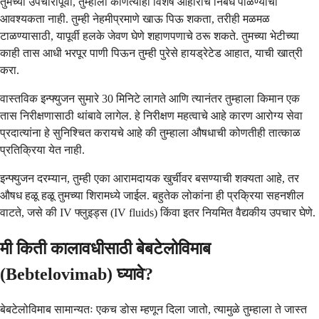
तुमच्या उपचारापूर्वी, तुम्हाला कोणत्याही विशेष आहाराचे निर्बंध पाळण्याची
आवश्यकता नाही. तुम्ही नेहमीप्रमाणे खाऊ पिऊ शकता, तरीही मळमळ
टाळण्यासाठी, यापूर्वी हलके जेवण घेणे शहाणपणाचे ठरू शकते. तुमच्या भेटीच्या
काही तास आधी भरपूर पाणी पिऊन तुम्ही पुरेसे हायड्रेटेड आहात, याची खात्री
करा.
वास्तविक इन्फ्युजन सुमारे 30 मिनिटे लागते आणि त्यानंतर तुम्हाला किमान एक
तास निरीक्षणासाठी थांबावे लागेल. हे निरीक्षण महत्वाचे आहे कारण आरोग्य सेवा
प्रदात्यांना हे सुनिश्चित करायचे आहे की तुम्हाला औषधाची कोणतीही तात्काळ
प्रतिक्रिया येत नाही.
इन्फ्युजन दरम्यान, तुम्ही एका आरामदायक खुर्चीवर बसण्याची शक्यता आहे, तर
औषध हळू हळू तुमच्या शिरामध्ये जाईल. बहुतेक लोकांना ही प्रक्रिया सहनशील
वाटते, जसे की IV फ्लुइड्स (IV fluids) किंवा इतर नियमित वैद्यकीय उपचार घेणे.
मी किती कालावधीसाठी बेबटेलोविमाब
(Bebtelovimab) घ्यावे?
बेबटेलोविमाब सामान्यतः एकच डोस म्हणून दिला जातो, त्यामुळे तुम्हाला ते जास्त