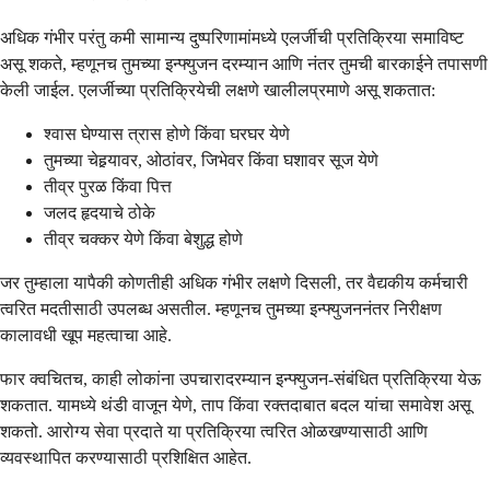
अधिक गंभीर परंतु कमी सामान्य दुष्परिणामांमध्ये एलर्जीची प्रतिक्रिया समाविष्ट
असू शकते, म्हणूनच तुमच्या इन्फ्युजन दरम्यान आणि नंतर तुमची बारकाईने तपासणी
केली जाईल. एलर्जीच्या प्रतिक्रियेची लक्षणे खालीलप्रमाणे असू शकतात:
श्वास घेण्यास त्रास होणे किंवा घरघर येणे
तुमच्या चेहर्‍यावर, ओठांवर, जिभेवर किंवा घशावर सूज येणे
तीव्र पुरळ किंवा पित्त
जलद हृदयाचे ठोके
तीव्र चक्कर येणे किंवा बेशुद्ध होणे
जर तुम्हाला यापैकी कोणतीही अधिक गंभीर लक्षणे दिसली, तर वैद्यकीय कर्मचारी
त्वरित मदतीसाठी उपलब्ध असतील. म्हणूनच तुमच्या इन्फ्युजननंतर निरीक्षण
कालावधी खूप महत्वाचा आहे.
फार क्वचितच, काही लोकांना उपचारादरम्यान इन्फ्युजन-संबंधित प्रतिक्रिया येऊ
शकतात. यामध्ये थंडी वाजून येणे, ताप किंवा रक्तदाबात बदल यांचा समावेश असू
शकतो. आरोग्य सेवा प्रदाते या प्रतिक्रिया त्वरित ओळखण्यासाठी आणि
व्यवस्थापित करण्यासाठी प्रशिक्षित आहेत.