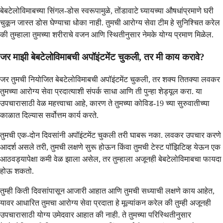
बेबटेलोविमाबच्या सिंगल-डोस स्वरूपामुळे, तोंडावाटे घ्यायच्या औषधांप्रमाणे घरी
चुकून जास्त डोस घेण्याचा धोका नाही. तुमची आरोग्य सेवा टीम हे सुनिश्चित करेल
की तुम्हाला तुमच्या शरीराचे वजन आणि स्थितीनुसार नेमके योग्य प्रमाण मिळेल.
जर माझी बेबटेलोविमाबची अपॉइंटमेंट चुकली, तर मी काय करावे?
जर तुमची नियोजित बेबटेलोविमाबची अपॉइंटमेंट चुकली, तर शक्य तितक्या लवकर
तुमच्या आरोग्य सेवा प्रदात्याशी संपर्क साधा आणि ती पुन्हा शेड्यूल करा. या
उपचारासाठी वेळ महत्त्वाचा आहे, कारण ते तुमच्या कोविड-19 च्या सुरुवातीच्या
काळात दिल्यास सर्वोत्तम कार्य करते.
तुमची एक-दोन दिवसांनी अपॉइंटमेंट चुकली तरी घाबरू नका. लवकर उपचार करणे
आदर्श असले तरी, तुमची लक्षणे सुरू होऊन किंवा तुमची टेस्ट पॉझिटिव्ह येऊन एक
आठवड्यापेक्षा कमी वेळ झाला असेल, तर तुम्हाला अजूनही बेबटेलोविमाबचा फायदा
होऊ शकतो.
तुम्ही किती दिवसांपासून आजारी आहात आणि तुमची सध्याची लक्षणे काय आहेत,
यावर आधारित तुमचा आरोग्य सेवा प्रदाता हे मूल्यांकन करेल की तुम्ही अजूनही
उपचारासाठी योग्य उमेदवार आहात की नाही. ते तुमच्या परिस्थितीनुसार