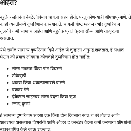
आहेत?
बहुतेक लोकांना बेबटेलोविमाब चांगला सहन होतो, परंतु कोणत्याही औषधाप्रमाणे, ते
काही व्यक्तींमध्ये दुष्परिणाम करू शकते. चांगली गोष्ट म्हणजे गंभीर दुष्परिणाम
तुलनेने कमी सामान्य आहेत आणि बहुतेक प्रतिक्रिया सौम्य आणि तात्पुरत्या
असतात.
येथे सर्वात सामान्य दुष्परिणाम दिले आहेत जे तुम्हाला अनुभवू शकतात, हे लक्षात
घेऊन की बर्‍याच लोकांना कोणतेही दुष्परिणाम होत नाहीत:
सौम्य मळमळ किंवा पोट बिघडणे
डोकेदुखी
थकवा किंवा थकल्यासारखे वाटणे
चक्कर येणे
इंजेक्शन साइटवर सौम्य वेदना किंवा सूज
स्नायू दुखणे
हे सामान्य दुष्परिणाम सहसा एक किंवा दोन दिवसात स्वतःच बरे होतात आणि
आवश्यक असल्यास विश्रांती आणि ओव्हर-द-काउंटर वेदना कमी करणार्‍या औषधांनी
व्यवस्थापित केले जाऊ शकतात.