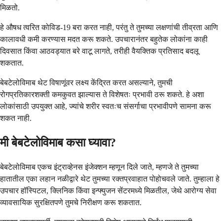
मिळतो.
हे औषध त्वरित कोविड-19 बरा करत नाही, परंतु ते तुमच्या लक्षणांची तीव्रता आणि
कालावधी कमी करण्यास मदत करू शकते. उपचारानंतर बहुतेक लोकांना काही
दिवसात किंवा आठवड्यात बरे वाटू लागते, तरीही वैयक्तिक प्रतिसाद बदलू
शकतात.
बेबटेलोविमाब थेट विषाणूंवर लक्ष्य केंद्रित करत असल्याने, तुमची
रोगप्रतिकारशक्ती कमकुवत झाल्यास ते विशेषतः प्रभावी ठरू शकते. हे अशा
लोकांसाठी उपयुक्त आहे, ज्यांचे शरीर स्वतःच संसर्गाचा प्रभावीपणे सामना करू
शकत नाही.
मी बेबटेलोविमाब कसा घ्यावा?
बेबटेलोविमाब एकच इंट्राव्हेनस इंजेक्शन म्हणून दिले जाते, म्हणजे ते तुमच्या
हातातील एका लहान नळीद्वारे थेट तुमच्या रक्तप्रवाहात पोहोचवले जाते. तुम्हाला हे
उपचार हॉस्पिटल, क्लिनिक किंवा इन्फ्युजन सेंटरमध्ये मिळतील, जेथे आरोग्य सेवा
व्यावसायिक सुरक्षितपणे तुमचे निरीक्षण करू शकतात.