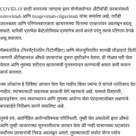
COVID-19 साठी वापरल्या जाणार्‍या इतर मोनोक्लोनल अँटीबॉडी उपचारांमध्ये
sotrovimab आणि tixagevimab-cilgavimab यांचा समावेश आहे, तरीही
उपलब्धता आणि परिणामकारकता व्हायरसच्या फिरत्या प्रकारांवर अवलंबून बदलू
शकते. यापैकी प्रत्येक बेब्टेलोविमाब प्रमाणेच कार्य करते परंतु त्याचे परिणाम वेगळे
असू शकतात.
पॅक्सलोविड (निरमॅट्रेलविर-रिटोनॅव्हिर) आणि मोलनुपिराविर सारखी तोंडावाटे दिली
जाणारी अँटीव्हायरल औषधे उपचारांचा दुसरा दृष्टीकोन देतात. ही गोळ्या घरी घेता
येतात आणि तुमच्या शरीरात व्हायरसची पुनरुत्पादन करण्याची क्षमता कमी करून
कार्य करतात.
ज्या लोकांना हे विशिष्ट उपचार घेता येत नाहीत किंवा ज्यांना ते चांगले प्रतिसाद देत
नाहीत, त्यांच्यासाठी सहाय्यक काळजी घेणे महत्त्वाचे आहे. यामध्ये विश्रांती,
हायड्रेशन, ताप व्यवस्थापन आणि तुमच्या आरोग्य सेवा प्रदात्यासोबत लक्षणांचे
बारकाईने निरीक्षण करणे समाविष्ट आहे.
तुमचे वय, अंतर्निहित आरोग्यविषयक परिस्थिती, तुम्ही घेत असलेली इतर औषधे
आणि तुम्ही आजाराच्या सुरुवातीलाच उपचार घेता की नाही यासारख्या घटकांवर
सर्वोत्तम उपचारांची निवड अवलंबून असते. तुमच्यासाठी सर्वात योग्य पर्याय