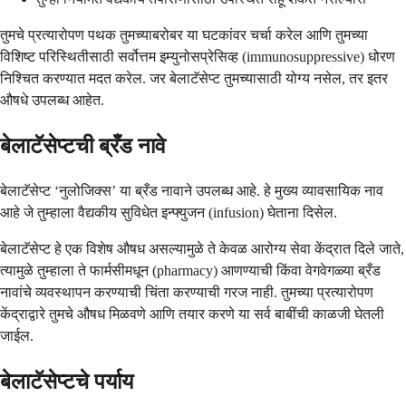
तुमचे प्रत्यारोपण पथक तुमच्याबरोबर या घटकांवर चर्चा करेल आणि तुमच्या
विशिष्ट परिस्थितीसाठी सर्वोत्तम इम्युनोसप्रेसिव्ह (immunosuppressive) धोरण
निश्चित करण्यात मदत करेल. जर बेलाटॅसेप्ट तुमच्यासाठी योग्य नसेल, तर इतर
औषधे उपलब्ध आहेत.
बेलाटॅसेप्टची ब्रँड नावे
बेलाटॅसेप्ट ‘नुलोजिक्स’ या ब्रँड नावाने उपलब्ध आहे. हे मुख्य व्यावसायिक नाव
आहे जे तुम्हाला वैद्यकीय सुविधेत इन्फ्युजन (infusion) घेताना दिसेल.
बेलाटॅसेप्ट हे एक विशेष औषध असल्यामुळे ते केवळ आरोग्य सेवा केंद्रात दिले जाते,
त्यामुळे तुम्हाला ते फार्मसीमधून (pharmacy) आणण्याची किंवा वेगवेगळ्या ब्रँड
नावांचे व्यवस्थापन करण्याची चिंता करण्याची गरज नाही. तुमच्या प्रत्यारोपण
केंद्राद्वारे तुमचे औषध मिळवणे आणि तयार करणे या सर्व बाबींची काळजी घेतली
जाईल.
बेलाटॅसेप्टचे पर्याय