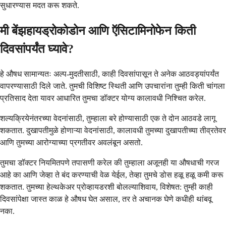
सुधारण्यास मदत करू शकते.
मी बेंझहायड्रोकोडोन आणि ऍसिटामिनोफेन किती
दिवसांपर्यंत घ्यावे?
हे औषध सामान्यतः अल्प-मुदतीसाठी, काही दिवसांपासून ते अनेक आठवड्यांपर्यंत
वापरण्यासाठी दिले जाते. तुमची विशिष्ट स्थिती आणि उपचारांना तुम्ही किती चांगला
प्रतिसाद देता यावर आधारित तुमचा डॉक्टर योग्य कालावधी निश्चित करेल.
शल्यक्रियेनंतरच्या वेदनांसाठी, तुम्हाला बरे होण्यासाठी एक ते दोन आठवडे लागू
शकतात. दुखापतीमुळे होणाऱ्या वेदनांसाठी, कालावधी तुमच्या दुखापतीच्या तीव्रतेवर
आणि तुमच्या आरोग्याच्या प्रगतीवर अवलंबून असतो.
तुमचा डॉक्टर नियमितपणे तपासणी करेल की तुम्हाला अजूनही या औषधाची गरज
आहे का आणि जेव्हा ते बंद करण्याची वेळ येईल, तेव्हा तुमचे डोस हळू हळू कमी करू
शकतात. तुमच्या हेल्थकेअर प्रोव्हायडरशी बोलल्याशिवाय, विशेषत: तुम्ही काही
दिवसांपेक्षा जास्त काळ हे औषध घेत असाल, तर ते अचानक घेणे कधीही थांबवू
नका.