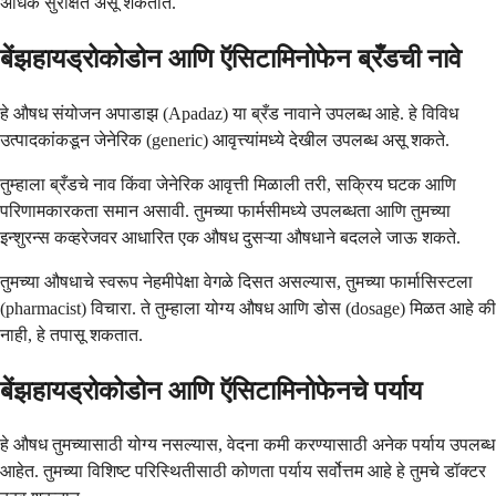
अधिक सुरक्षित असू शकतात.
बेंझहायड्रोकोडोन आणि ऍसिटामिनोफेन ब्रँडची नावे
हे औषध संयोजन अपाडाझ (Apadaz) या ब्रँड नावाने उपलब्ध आहे. हे विविध
उत्पादकांकडून जेनेरिक (generic) आवृत्त्यांमध्ये देखील उपलब्ध असू शकते.
तुम्हाला ब्रँडचे नाव किंवा जेनेरिक आवृत्ती मिळाली तरी, सक्रिय घटक आणि
परिणामकारकता समान असावी. तुमच्या फार्मसीमध्ये उपलब्धता आणि तुमच्या
इन्शुरन्स कव्हरेजवर आधारित एक औषध दुसऱ्या औषधाने बदलले जाऊ शकते.
तुमच्या औषधाचे स्वरूप नेहमीपेक्षा वेगळे दिसत असल्यास, तुमच्या फार्मासिस्टला
(pharmacist) विचारा. ते तुम्हाला योग्य औषध आणि डोस (dosage) मिळत आहे की
नाही, हे तपासू शकतात.
बेंझहायड्रोकोडोन आणि ऍसिटामिनोफेनचे पर्याय
हे औषध तुमच्यासाठी योग्य नसल्यास, वेदना कमी करण्यासाठी अनेक पर्याय उपलब्ध
आहेत. तुमच्या विशिष्ट परिस्थितीसाठी कोणता पर्याय सर्वोत्तम आहे हे तुमचे डॉक्टर