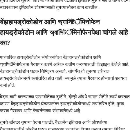
तुमचे डॉक्टर तुमच्या विशिष्ट गरजा आणि वैद्यकीय इतिहासानुसार सर्वात योग्य वेदना
व्यवस्थापन दृष्टिकोन शोधण्यासाठी तुमच्यासोबत काम करतील.
बेंझहायड्रोकोडोन आणि অ্যাসিটॅमिनोफेन
हायड्रोकोडोन आणि অ্যাসিটॅमिनोफेनपेक्षा चांगले आहे
का?
पारंपारिक हायड्रोकोडोन संयोजनांपेक्षा बेंझहायड्रोकोडोन आणि
অ্যাসিटॅमिनोफेनचा गैरवापर करणे अधिक कठीण करण्यासाठी डिझाइन केलेले आहे.
बेंझहायड्रोकोडोन घटक निष्क्रिय असतो, जोपर्यंत तो तुमच्या शरीरात
हायड्रोकोडोनमध्ये रूपांतरित होत नाही, ज्यामुळे त्याचा गैरवापर होण्याची शक्यता
कमी होते.
वेदना कमी करण्याच्या प्रभावीतेच्या दृष्टीने, दोन्ही औषधे समान रीतीने कार्य करतात
कारण बेंझहायड्रोकोडोन घेतल्यानंतर हायड्रोकोडोनमध्ये रूपांतरित होते. मुख्य
फरक गैरवापर आणि गैरवर्तनाच्या संभाव्यतेमध्ये आहे.
तुमचे डॉक्टर तुमच्या वेदना पातळी, वैद्यकीय इतिहास आणि औषधांच्या
गैरवापरासाठीचे जोखीम घटक यासारख्या घटकांचा विचार करून तुमच्या विशिष्ट