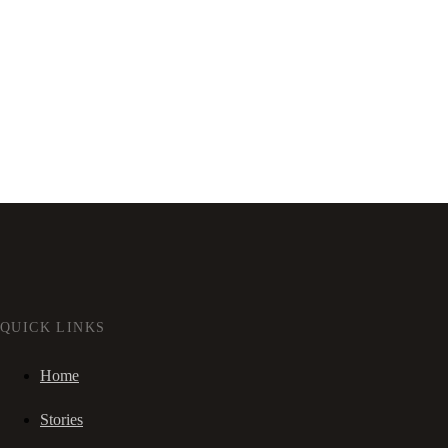
QUICK LINKS
Home
Stories