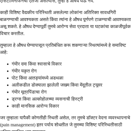
ऍसिटामिनोफेनची ऍलर्जी असल्यास, तुम्ही हे औषध घेऊ नये.
काही विशिष्ट वैद्यकीय परिस्थिती असलेल्या लोकांना अतिरिक्त सावधगिरी
बाळगण्याची आवश्यकता असते किंवा त्यांना हे औषध पूर्णपणे टाळण्याची आवश्यकता
असू शकते. हे औषध देण्यापूर्वी तुमचे आरोग्य सेवा प्रदाता या घटकांचा काळजीपूर्वक
विचार करतील.
तुम्हाला हे औषध घेण्यापासून प्रतिबंधित करू शकणाऱ्या स्थित्यांमध्ये हे समाविष्ट
आहे:
गंभीर दमा किंवा श्वासाचे विकार
गंभीर यकृत रोग
पोट किंवा आतड्यांमध्ये अडथळा
अलीकडील डोक्याला झालेली जखम किंवा मेंदूतील ट्यूमर
गंभीर मूत्रपिंडाचा रोग
ड्रग्स किंवा अल्कोहोलच्या व्यसनाची हिस्ट्री
काही मानसिक आरोग्य विकार
जर तुम्हाला यापैकी कोणतीही स्थिती असेल, तर तुमचे डॉक्टर वेदना व्यवस्थापनाचे
(pain management) इतर पर्याय शोधतील जे तुमच्या विशिष्ट परिस्थितीसाठी