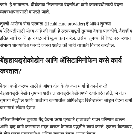
जाते. हे सामान्यतः दीर्घकाळ टिकणाऱ्या वेदनांपेक्षा कमी कालावधीसाठी वेदना
व्यवस्थापनासाठी वापरले जाते.
तुमची आरोग्य सेवा प्रदाता (Healthcare provider) हे औषध तुमच्या
परिस्थितीसाठी योग्य आहे की नाही हे ठरवण्यापूर्वी तुमच्या वेदना पातळीचे, वैद्यकीय
इतिहासाचे आणि इतर घटकांचे मूल्यांकन करेल. तसेच, तुमच्या विशिष्ट प्रकरणात
संभाव्य धोक्यांपेक्षा फायदे जास्त आहेत की नाही याचाही विचार करतील.
बेंझहायड्रोकोडोन आणि ॲसिटामिनोफेन कसे कार्य
करतात?
वेदना कमी करण्यासाठी हे औषध दोन वेगवेगळ्या मार्गांनी कार्य करते.
बेंझहायड्रोकोडोन तुमच्या शरीरात हायड्रोकोडोनमध्ये रूपांतरित होते, जे नंतर
तुमच्या मेंदूतील आणि पाठीच्या कण्यातील ओपिओइड रिसेप्टर्सना जोडून वेदना कमी
करण्याचे संकेत देतात.
ॲसिटामिनोफेन तुमच्या मेंदू वेदना कशा प्रकारे हाताळतो यावर परिणाम करून
आणि दाह कमी करण्यास मदत करून वेगळ्या पद्धतीने कार्य करते. एकत्र केल्यावर,
हे दोन घटक एकट्यापेक्षा अधिक व्यापक वेदना आराम देतात.