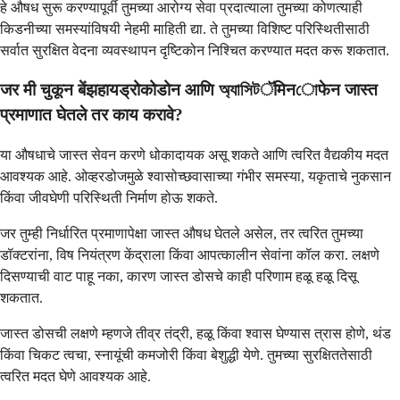
हे औषध सुरू करण्यापूर्वी तुमच्या आरोग्य सेवा प्रदात्याला तुमच्या कोणत्याही
किडनीच्या समस्यांविषयी नेहमी माहिती द्या. ते तुमच्या विशिष्ट परिस्थितीसाठी
सर्वात सुरक्षित वेदना व्यवस्थापन दृष्टिकोन निश्चित करण्यात मदत करू शकतात.
जर मी चुकून बेंझहायड्रोकोडोन आणि অ্যাসিটॅमिनোफेन जास्त
प्रमाणात घेतले तर काय करावे?
या औषधाचे जास्त सेवन करणे धोकादायक असू शकते आणि त्वरित वैद्यकीय मदत
आवश्यक आहे. ओव्हरडोजमुळे श्वासोच्छवासाच्या गंभीर समस्या, यकृताचे नुकसान
किंवा जीवघेणी परिस्थिती निर्माण होऊ शकते.
जर तुम्ही निर्धारित प्रमाणापेक्षा जास्त औषध घेतले असेल, तर त्वरित तुमच्या
डॉक्टरांना, विष नियंत्रण केंद्राला किंवा आपत्कालीन सेवांना कॉल करा. लक्षणे
दिसण्याची वाट पाहू नका, कारण जास्त डोसचे काही परिणाम हळू हळू दिसू
शकतात.
जास्त डोसची लक्षणे म्हणजे तीव्र तंद्री, हळू किंवा श्वास घेण्यास त्रास होणे, थंड
किंवा चिकट त्वचा, स्नायूंची कमजोरी किंवा बेशुद्धी येणे. तुमच्या सुरक्षिततेसाठी
त्वरित मदत घेणे आवश्यक आहे.