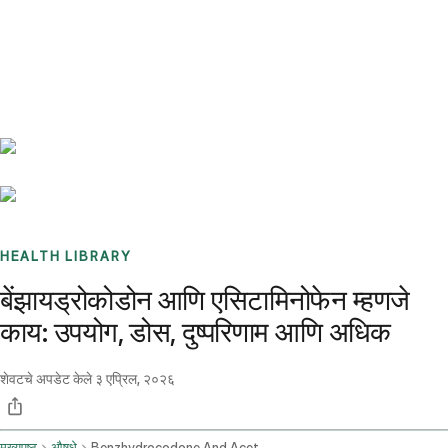
Benchmarks
Stories
FAQ
Sign up / Log in
HEALTH LIBRARY
बेंझायड्रोकोडोन आणि एसिटामिनोफेन म्हणजे
काय: उपयोग, डोस, दुष्परिणाम आणि अधिक
शेवटचे अपडेट केले
३ एप्रिल, २०२६
मुख्यपृष्ठ
औषधे
Benzhydrocodone And Acetaminophen Oral Route