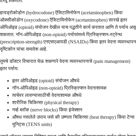
ठरवू शकतात.
हायड्रोकोडोन (hydrocodone) ऍसिटामिनोफेन (acetaminophen) किंवा
ऑक्सीकोडोन (oxycodone) ऍसिटामिनोफेन (acetaminophen) सारखे इतर
ओपिओइड (opioid) संयोजन देखील याच पद्धतीने कार्य करतात आणि ते पर्याय असू
शकतात. नॉन-ओपिओइड (non-opioid) पर्यायांमध्ये प्रिस्क्रिप्शन-स्ट्रेन्थ
(prescription-strength) एनएसएआयडी (NSAIDs) किंवा इतर वेदना व्यवस्थापन
दृष्टिकोन यांचा समावेश आहे.
तुमचे डॉक्टर विचारात घेऊ शकणारे वेदना व्यवस्थापनाचे (pain management)
इतर पर्याय:
इतर ओपिओइड (opioid) संयोजन औषधे
नॉन-ओपिओइड (non-opioid) प्रिस्क्रिप्शन वेदनाशामक
त्वचेवर लावण्यासाठीची वेदनाशामक औषधे
शारीरिक चिकित्सा (physical therapy)
नर्व्ह ब्लॉक (nerve blocks) किंवा इंजेक्शन
औषध नसलेले उपाय जसे की उष्णता चिकित्सा (heat therapy) किंवा टेन्स
युनिट्स (TENS units)