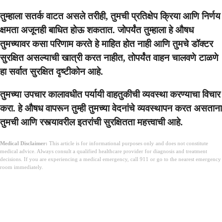
तुम्हाला सतर्क वाटत असले तरीही, तुमची प्रतिक्षेप क्रिया आणि निर्णय
क्षमता अजूनही बाधित होऊ शकतात. जोपर्यंत तुम्हाला हे औषध
तुमच्यावर कसा परिणाम करते हे माहित होत नाही आणि तुमचे डॉक्टर
सुरक्षित असल्याची खात्री करत नाहीत, तोपर्यंत वाहन चालवणे टाळणे
हा सर्वात सुरक्षित दृष्टीकोन आहे.
तुमच्या उपचार कालावधीत पर्यायी वाहतुकीची व्यवस्था करण्याचा विचार
करा. हे औषध वापरून तुम्ही तुमच्या वेदनांचे व्यवस्थापन करत असताना
तुमची आणि रस्त्यावरील इतरांची सुरक्षितता महत्त्वाची आहे.
Medical Disclaimer:
This article is for informational purposes only and does not constitute
medical advice. Always consult a qualified healthcare provider for diagnosis and treatment
decisions. If you are experiencing a medical emergency, call 911 or go to the nearest emergency
room immediately.