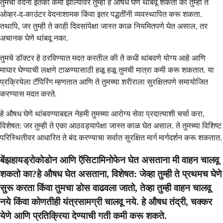
तुमची वेदना इतकी कमी झाल्यावर तुम्ही हे औषध घेणे थांबवू शकता की तुम्ही ते
ओव्हर-द-काउंटर वेदनाशामक किंवा इतर पद्धतींनी व्यवस्थापित करू शकता.
तथापि, जर तुम्ही ते काही दिवसांपेक्षा जास्त काळ नियमितपणे घेत असाल, तर
अचानक घेणे थांबवू नका.
तुमचे डॉक्टर हे ठरविण्यात मदत करतील की ते कधी थांबवणे योग्य आहे आणि
माघार घेण्याची लक्षणे टाळण्यासाठी हळू हळू तुमची मात्रा कमी करू शकतात. या
प्रक्रियेला टॅपिरिंग म्हणतात आणि ते तुमच्या शरीराला सुरक्षितपणे समायोजित
करण्यास मदत करते.
हे औषध घेणे थांबवण्याबद्दल नेहमी तुमच्या आरोग्य सेवा प्रदात्याशी चर्चा करा,
विशेषत: जर तुम्ही ते एका आठवड्यापेक्षा जास्त काळ घेत असाल. ते तुमच्या विशिष्ट
परिस्थितीवर आधारित ते बंद करण्याचा सर्वात सुरक्षित मार्ग मार्गदर्शन करू शकतात.
बेंझहायड्रोकोडोन आणि ऍसिटामिनोफेन घेत असताना मी वाहन चालवू
शकतो का?हे औषध घेत असताना, विशेषत: जेव्हा तुम्ही ते प्रथमच घेणे
सुरू करता किंवा तुमचा डोस वाढवला जातो, तेव्हा तुम्ही वाहन चालवू
नये किंवा कोणतीही यंत्रसामग्री चालवू नये. हे औषध तंद्री, चक्कर
येणे आणि प्रतिक्रिया देण्याची गती कमी करू शकते.