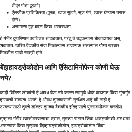
तीव्र पोटा दुखणे)
ऍलर्जीक प्रतिक्रिया (पुरळ, खाज सुटणे, सूज येणे, श्वास घेण्यास त्रास
होणे)
असामान्य मूड बदल किंवा अस्वस्थता
हे गंभीर दुष्परिणाम क्वचितच आढळतात, परंतु ते उद्भवल्यास धोकादायक असू
शकतात. त्वरित वैद्यकीय सेवा मिळाल्यास आवश्यक असल्यास योग्य उपचार
मिळतील याची खात्री होते.
बेंझहायड्रोकोडोन आणि ऍसिटामिनोफेन कोणी घेऊ
नये?
काही विशिष्ट लोकांनी हे औषध घेऊ नये कारण त्यामुळे धोके वाढतात किंवा गुंतागुंत
होण्याची शक्यता असते. हे औषध तुमच्यासाठी सुरक्षित आहे की नाही हे
ठरवण्यासाठी तुमचे डॉक्टर तुमच्या वैद्यकीय इतिहासाचे पुनरावलोकन करतील.
तुम्हाला गंभीर श्वासोच्छवासाचा त्रास, तुमच्या पोटात किंवा आतड्यांमध्ये अडथळा
असल्यास किंवा तुम्हाला बेंझहायड्रोकोडोन, हायड्रोकोडोन किंवा