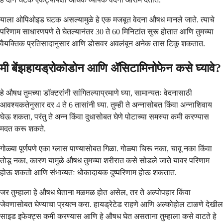
याला ओपिओइड घटक असल्यामुळे हे एक मजबूत वेदना औषध मानले जाते. त्याचे
परिणाम साधारणपणे ते घेतल्यानंतर 30 ते 60 मिनिटांत सुरू होतात आणि तुमच्या
वैयक्तिक प्रतिसादानुसार आणि डोसवर अवलंबून अनेक तास टिकू शकतात.
मी बेंझहायड्रोकोडोन आणि ॲसिटामिनोफेन कसे घ्यावे?
हे औषध तुमच्या डॉक्टरांनी सांगितल्याप्रमाणे घ्या, सामान्यतः वेदनासाठी
आवश्यकतेनुसार दर 4 ते 6 तासांनी घ्या. तुम्ही ते अन्नासोबत किंवा अन्नाशिवाय
घेऊ शकता, परंतु ते अन्न किंवा दुधासोबत घेणे पोटाच्या समस्या कमी करण्यास
मदत करू शकते.
गोळ्या पूर्णपणे एका ग्लास पाण्यासोबत गिळा. गोळ्या चिरू नका, चावू नका किंवा
तोडू नका, कारण यामुळे औषध तुमच्या शरीरात कसे सोडले जाते यावर परिणाम
होऊ शकतो आणि संभाव्यतः धोकादायक दुष्परिणाम होऊ शकतात.
जर तुम्हाला हे औषध घेताना मळमळ होत असेल, तर ते अल्पोपहार किंवा
जेवणासोबत घेण्याचा प्रयत्न करा. हायड्रेटेड राहणे आणि अल्कोहोल टाळणे देखील
साइड इफेक्ट्स कमी करण्यास आणि हे औषध घेत असताना तुम्हाला कसे वाटते हे