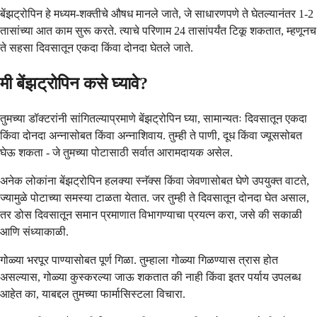
बेंझट्रोपिन हे मध्यम-शक्तीचे औषध मानले जाते, जे साधारणपणे ते घेतल्यानंतर 1-2
तासांच्या आत काम सुरू करते. त्याचे परिणाम 24 तासांपर्यंत टिकू शकतात, म्हणूनच
ते सहसा दिवसातून एकदा किंवा दोनदा घेतले जाते.
मी बेंझट्रोपिन कसे घ्यावे?
तुमच्या डॉक्टरांनी सांगितल्याप्रमाणे बेंझट्रोपिन घ्या, सामान्यतः दिवसातून एकदा
किंवा दोनदा अन्नासोबत किंवा अन्नाशिवाय. तुम्ही ते पाणी, दूध किंवा ज्यूससोबत
घेऊ शकता - जे तुमच्या पोटासाठी सर्वात आरामदायक असेल.
अनेक लोकांना बेंझट्रोपिन हलक्या स्नॅक्स किंवा जेवणासोबत घेणे उपयुक्त वाटते,
ज्यामुळे पोटाच्या समस्या टाळता येतात. जर तुम्ही ते दिवसातून दोनदा घेत असाल,
तर डोस दिवसातून समान प्रमाणात विभागण्याचा प्रयत्न करा, जसे की सकाळी
आणि संध्याकाळी.
गोळ्या भरपूर पाण्यासोबत पूर्ण गिळा. तुम्हाला गोळ्या गिळण्यास त्रास होत
असल्यास, गोळ्या कुस्करल्या जाऊ शकतात की नाही किंवा इतर पर्याय उपलब्ध
आहेत का, याबद्दल तुमच्या फार्मासिस्टला विचारा.