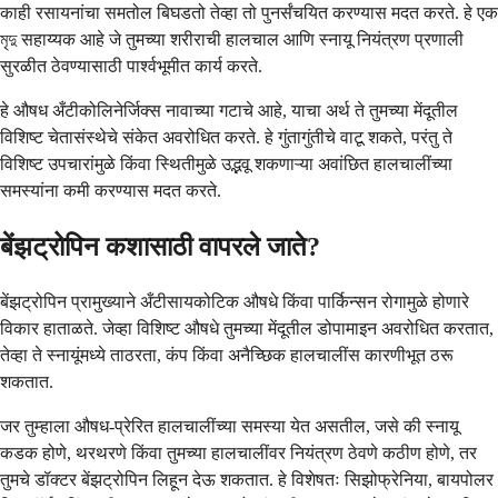
काही रसायनांचा समतोल बिघडतो तेव्हा तो पुनर्संचयित करण्यास मदत करते. हे एक
মৃদু सहाय्यक आहे जे तुमच्या शरीराची हालचाल आणि स्नायू नियंत्रण प्रणाली
सुरळीत ठेवण्यासाठी पार्श्वभूमीत कार्य करते.
हे औषध अँटीकोलिनेर्जिक्स नावाच्या गटाचे आहे, याचा अर्थ ते तुमच्या मेंदूतील
विशिष्ट चेतासंस्थेचे संकेत अवरोधित करते. हे गुंतागुंतीचे वाटू शकते, परंतु ते
विशिष्ट उपचारांमुळे किंवा स्थितीमुळे उद्भवू शकणाऱ्या अवांछित हालचालींच्या
समस्यांना कमी करण्यास मदत करते.
बेंझट्रोपिन कशासाठी वापरले जाते?
बेंझट्रोपिन प्रामुख्याने अँटीसायकोटिक औषधे किंवा पार्किन्सन रोगामुळे होणारे
विकार हाताळते. जेव्हा विशिष्ट औषधे तुमच्या मेंदूतील डोपामाइन अवरोधित करतात,
तेव्हा ते स्नायूंमध्ये ताठरता, कंप किंवा अनैच्छिक हालचालींस कारणीभूत ठरू
शकतात.
जर तुम्हाला औषध-प्रेरित हालचालींच्या समस्या येत असतील, जसे की स्नायू
कडक होणे, थरथरणे किंवा तुमच्या हालचालींवर नियंत्रण ठेवणे कठीण होणे, तर
तुमचे डॉक्टर बेंझट्रोपिन लिहून देऊ शकतात. हे विशेषतः सिझोफ्रेनिया, बायपोलर