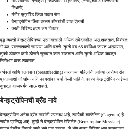
मायस्थेनिया ग्रेव्हिस (myasthenia gravis) (स्नायूंच्या अशक्तपणाची
स्थिती)
गंभीर मूत्रपिंड किंवा यकृत रोग
बेन्झट्रोपिन किंवा तत्सम औषधांची ज्ञात ऍलर्जी
काही विशिष्ट हृदय लय विकार
वृद्ध व्यक्ती बेन्झट्रोपिनच्या प्रभावांसाठी अधिक संवेदनशील असू शकतात, विशेषत:
गोंधळ, स्मरणशक्ती समस्या आणि पडणे. तुमचे वय 65 वर्षांपेक्षा जास्त असल्यास,
तुमचे डॉक्टर कमी डोसने सुरुवात करू शकतात आणि तुमचे अधिक जवळून
निरीक्षण करू शकतात.
गर्भवती आणि स्तनपान (breastfeeding) करणाऱ्या महिलांनी त्यांच्या आरोग्य सेवा
प्रदात्याशी जोखीम आणि फायद्यांवर चर्चा केली पाहिजे, कारण बेन्झट्रोपिन आईच्या
दुधातून बाळापर्यंत जाऊ शकते.
बेन्झट्रोपिनची ब्रँड नावे
बेन्झट्रोपिन अनेक ब्रँड नावांनी उपलब्ध आहे, त्यापैकी कॉजेंटिन (Cogentin) हे
सर्वात प्रसिद्ध आहे. तुम्ही ते बेन्झट्रोपिन मेसिलेट (Benztropine Mesylate)
म्हणून देखील विकले जाते असे पाहू शकता, जे औषधाच्या विशिष्ट क्षार स्वरूपाचा