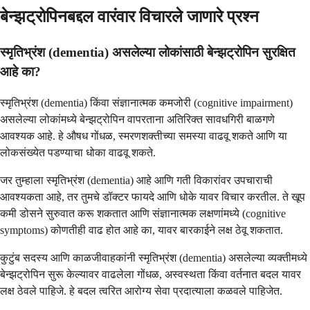
बेन्झट्रोपिनबद्दल वारंवार विचारले जाणारे प्रश्न
स्मृतिभ्रंश (dementia) असलेल्या लोकांसाठी बेन्झट्रोपिन सुरक्षित
आहे का?
स्मृतिभ्रंश (dementia) किंवा संज्ञानात्मक कमजोरी (cognitive impairment)
असलेल्या लोकांमध्ये बेन्झट्रोपिन वापरताना अतिरिक्त सावधगिरी बाळगणे
आवश्यक आहे. हे औषध गोंधळ, स्मरणशक्तीच्या समस्या वाढवू शकते आणि या
लोकसंख्येत पडण्याचा धोका वाढवू शकते.
जर तुम्हाला स्मृतिभ्रंश (dementia) आहे आणि गती विकारांवर उपचाराची
आवश्यकता आहे, तर तुमचे डॉक्टर फायदे आणि धोके यावर विचार करतील. ते खूप
कमी डोसने सुरुवात करू शकतात आणि संज्ञानात्मक लक्षणांमध्ये (cognitive
symptoms) कोणतीही वाढ होत आहे का, यावर बारकाईने लक्ष ठेवू शकतात.
कुटुंब सदस्य आणि काळजीवाहकांनी स्मृतिभ्रंश (dementia) असलेल्या व्यक्तीमध्ये
बेन्झट्रोपिन सुरू केल्यावर वाढलेला गोंधळ, अस्वस्थता किंवा वर्तनात बदल यावर
लक्ष ठेवले पाहिजे. हे बदल त्वरित आरोग्य सेवा प्रदात्याला कळवले पाहिजेत.