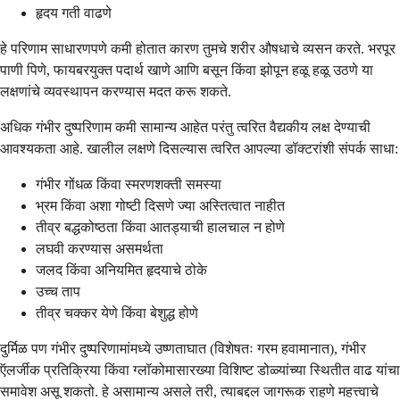
हृदय गती वाढणे
हे परिणाम साधारणपणे कमी होतात कारण तुमचे शरीर औषधाचे व्यसन करते. भरपूर
पाणी पिणे, फायबरयुक्त पदार्थ खाणे आणि बसून किंवा झोपून हळू हळू उठणे या
लक्षणांचे व्यवस्थापन करण्यास मदत करू शकते.
अधिक गंभीर दुष्परिणाम कमी सामान्य आहेत परंतु त्वरित वैद्यकीय लक्ष देण्याची
आवश्यकता आहे. खालील लक्षणे दिसल्यास त्वरित आपल्या डॉक्टरांशी संपर्क साधा:
गंभीर गोंधळ किंवा स्मरणशक्ती समस्या
भ्रम किंवा अशा गोष्टी दिसणे ज्या अस्तित्वात नाहीत
तीव्र बद्धकोष्ठता किंवा आतड्याची हालचाल न होणे
लघवी करण्यास असमर्थता
जलद किंवा अनियमित हृदयाचे ठोके
उच्च ताप
तीव्र चक्कर येणे किंवा बेशुद्ध होणे
दुर्मिळ पण गंभीर दुष्परिणामांमध्ये उष्णताघात (विशेषतः गरम हवामानात), गंभीर
ऍलर्जीक प्रतिक्रिया किंवा ग्लॉकोमासारख्या विशिष्ट डोळ्यांच्या स्थितीत वाढ यांचा
समावेश असू शकतो. हे असामान्य असले तरी, त्याबद्दल जागरूक राहणे महत्त्वाचे