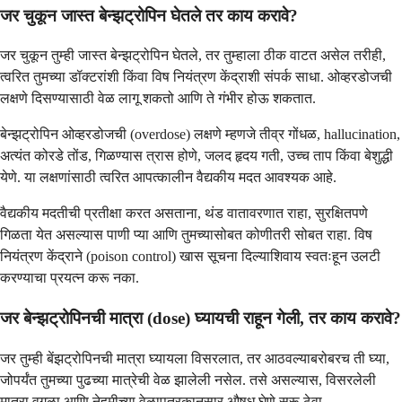
जर चुकून जास्त बेन्झट्रोपिन घेतले तर काय करावे?
जर चुकून तुम्ही जास्त बेन्झट्रोपिन घेतले, तर तुम्हाला ठीक वाटत असेल तरीही,
त्वरित तुमच्या डॉक्टरांशी किंवा विष नियंत्रण केंद्राशी संपर्क साधा. ओव्हरडोजची
लक्षणे दिसण्यासाठी वेळ लागू शकतो आणि ते गंभीर होऊ शकतात.
बेन्झट्रोपिन ओव्हरडोजची (overdose) लक्षणे म्हणजे तीव्र गोंधळ, hallucination,
अत्यंत कोरडे तोंड, गिळण्यास त्रास होणे, जलद हृदय गती, उच्च ताप किंवा बेशुद्धी
येणे. या लक्षणांसाठी त्वरित आपत्कालीन वैद्यकीय मदत आवश्यक आहे.
वैद्यकीय मदतीची प्रतीक्षा करत असताना, थंड वातावरणात राहा, सुरक्षितपणे
गिळता येत असल्यास पाणी प्या आणि तुमच्यासोबत कोणीतरी सोबत राहा. विष
नियंत्रण केंद्राने (poison control) खास सूचना दिल्याशिवाय स्वतःहून उलटी
करण्याचा प्रयत्न करू नका.
जर बेन्झट्रोपिनची मात्रा (dose) घ्यायची राहून गेली, तर काय करावे?
जर तुम्ही बेंझट्रोपिनची मात्रा घ्यायला विसरलात, तर आठवल्याबरोबरच ती घ्या,
जोपर्यंत तुमच्या पुढच्या मात्रेची वेळ झालेली नसेल. तसे असल्यास, विसरलेली
मात्रा वगळा आणि नेहमीच्या वेळापत्रकानुसार औषध घेणे सुरू ठेवा.