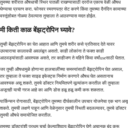
तुमच्या शरीरात औषधाची स्थिर पातळी राखण्यासाठी दररोज एकाच वेळी औषध
घेण्याचा प्रयत्न करा. फोनवर स्मरणपत्र सेट करणे किंवा तुमच्या दैनंदिन कामाच्या
वस्तूंसोबत गोळ्या ठेवल्यास तुम्हाला ते आठवण्यास मदत होईल.
मी किती काळ बेंझट्रोपिन घ्यावे?
तुम्ही बेंझट्रोपिन का घेत आहात आणि तुमचे शरीर कसे प्रतिसाद देते यावर
उपचाराचा कालावधी अवलंबून असतो. काही लोकांना ते फक्त काही
आठवड्यांसाठी आवश्यक असते, तर काहीजण ते महिने किंवा वर्षांuseसाठी घेतात.
जर तुम्ही औषधामुळे होणाऱ्या हालचालींच्या समस्यांसाठी बेंझट्रोपिन घेत असाल,
तर तुम्हाला ते फक्त साइड इफेक्ट्स निर्माण करणारे औषध घेत असतानाच
आवश्यक असू शकते. तुमचे डॉक्टर नियमितपणे मूल्यांकन करतील की तुम्हाला
अजूनही याची गरज आहे का आणि डोस हळू हळू कमी करू शकतात.
पार्किन्सन रोगासाठी, बेंझट्रोपिन तुमच्या दीर्घकालीन उपचार योजनेचा एक भाग असू
शकते. तुमची लक्षणे पाहून आणि वेळेनुसार तुमची स्थिती बदलल्यावर, तुमचे डॉक्टर
तुमची औषधे समायोजित करतील.
तुमच्या डॉक्टरांशी प्रथम चर्चा केल्याशिवाय बेंझट्रोपिन घेणे अचानक बंद करू