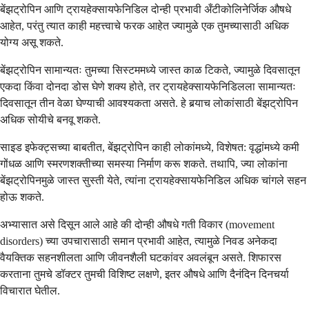
बेंझट्रोपिन आणि ट्रायहेक्सायफेनिडिल दोन्ही प्रभावी अँटीकोलिनेर्जिक औषधे
आहेत, परंतु त्यात काही महत्त्वाचे फरक आहेत ज्यामुळे एक तुमच्यासाठी अधिक
योग्य असू शकते.
बेंझट्रोपिन सामान्यतः तुमच्या सिस्टममध्ये जास्त काळ टिकते, ज्यामुळे दिवसातून
एकदा किंवा दोनदा डोस घेणे शक्य होते, तर ट्रायहेक्सायफेनिडिलला सामान्यतः
दिवसातून तीन वेळा घेण्याची आवश्यकता असते. हे बर्‍याच लोकांसाठी बेंझट्रोपिन
अधिक सोयीचे बनवू शकते.
साइड इफेक्ट्सच्या बाबतीत, बेंझट्रोपिन काही लोकांमध्ये, विशेषत: वृद्धांमध्ये कमी
गोंधळ आणि स्मरणशक्तीच्या समस्या निर्माण करू शकते. तथापि, ज्या लोकांना
बेंझट्रोपिनमुळे जास्त सुस्ती येते, त्यांना ट्रायहेक्सायफेनिडिल अधिक चांगले सहन
होऊ शकते.
अभ्यासात असे दिसून आले आहे की दोन्ही औषधे गती विकार (movement
disorders) च्या उपचारासाठी समान प्रभावी आहेत, त्यामुळे निवड अनेकदा
वैयक्तिक सहनशीलता आणि जीवनशैली घटकांवर अवलंबून असते. शिफारस
करताना तुमचे डॉक्टर तुमची विशिष्ट लक्षणे, इतर औषधे आणि दैनंदिन दिनचर्या
विचारात घेतील.