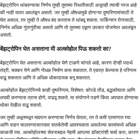
बेंझट्रोपिन थांबवण्याचा निर्णय तुम्ही तुमच्या स्थितीसाठी अजूनही त्याची गरज आहे
की नाही यावर अवलंबून असतो. जर तुम्ही औषधामुळे होणाऱ्या दुष्परिणामांसाठी ते
घेत असाल, तर तुम्ही ते औषध बंद करताच ते थांबवू शकता. पार्किन्सन रोगासाठी,
निर्णय अधिक गुंतागुंतीचा असतो आणि तो तुमच्या एकूण उपचार योजनेवर अवलंबून
असतो.
बेंझट्रोपिन घेत असताना मी अल्कोहोल पिऊ शकतो का?
बेंझट्रोपिन घेत असताना अल्कोहोल घेणे टाळणे चांगले आहे, कारण दोन्ही पदार्थ
तंद्री, चक्कर येणे आणि गोंधळ निर्माण करू शकतात. ते एकत्र केल्यास हे परिणाम
वाढू शकतात आणि ते अधिक धोकादायक बनू शकतात.
अल्कोहोल बेंझट्रोपिनचे काही दुष्परिणाम, विशेषतः कोरडे तोंड, बद्धकोष्ठता आणि
लघवी करण्यास त्रास होणे, वाढवू शकते. या संयोगाने पडणे किंवा अपघात होण्याचा
धोका देखील वाढू शकतो.
जर तुम्ही अधूनमधून मद्यपान करण्याचा निर्णय घेतला, तर ते कमी प्रमाणात घ्या
आणि वाहन चालवण्यासारख्या सतर्कतेची आवश्यकता असलेल्या कामांमध्ये अधिक
काळजी घ्या. अल्कोहोलच्या सेवनाबद्दल नेहमी आपल्या डॉक्टरांशी चर्चा करा, कारण