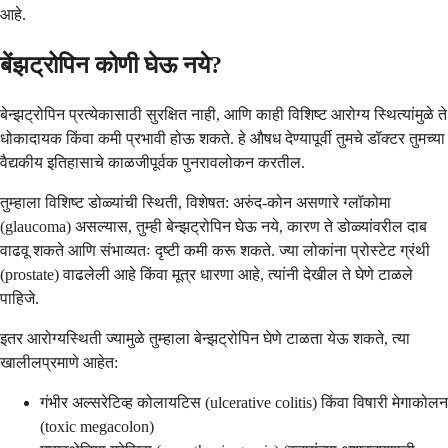
आहे.
बेंझट्रोपिन कोणी घेऊ नये?
बेन्झट्रोपिन प्रत्येकासाठी सुरक्षित नाही, आणि काही विशिष्ट आरोग्य स्थित्यांमुळे ते
धोकादायक किंवा कमी प्रभावी होऊ शकते. हे औषध देण्यापूर्वी तुमचे डॉक्टर तुमच्या
वैद्यकीय इतिहासाचे काळजीपूर्वक पुनरावलोकन करतील.
तुम्हाला विशिष्ट डोळ्यांची स्थिती, विशेषत: अरुंद-कोन असणारे ग्लॉकोमा
(glaucoma) असल्यास, तुम्ही बेन्झट्रोपिन घेऊ नये, कारण ते डोळ्यांवरील दाब
वाढवू शकते आणि संभाव्यतः दृष्टी कमी करू शकते. ज्या लोकांना प्रोस्टेट ग्रंथी
(prostate) वाढलेली आहे किंवा मूत्र धारणा आहे, त्यांनी देखील ते घेणे टाळले
पाहिजे.
इतर आरोग्यस्थिती ज्यामुळे तुम्हाला बेन्झट्रोपिन घेणे टाळता येऊ शकते, त्या
खालीलप्रमाणे आहेत:
गंभीर अल्सरेटिव्ह कोलायटिस (ulcerative colitis) किंवा विषारी मेगाकोलन
(toxic megacolon)