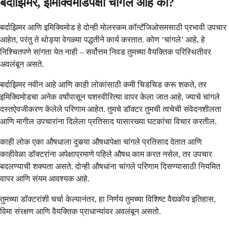
बर्दाझिमर, इमिक्विमोडपेक्षा चांगले आहे का?
बर्दाझिमर आणि इमिक्विमोड हे दोन्ही मोलस्कम कॉन्टॅजिओसमसाठी प्रभावी उपचार
आहेत, परंतु ते थोड्या वेगळ्या पद्धतीने कार्य करतात. कोण ‘चांगले’ आहे, हे
निश्चितपणे सांगता येत नाही – सर्वोत्तम निवड तुमच्या वैयक्तिक परिस्थितीवर
अवलंबून असते.
बर्दाझिमर नवीन आहे आणि काही लोकांसाठी कमी चिडचिड करू शकते, तर
इमिक्विमोडचा अनेक वर्षांपासून यशस्वीरित्या वापर केला जात आहे, ज्याचे चांगले
दस्तऐवजीकरण केलेले परिणाम आहेत. तुमचे डॉक्टर तुमची त्वचेची संवेदनशीलता
आणि मागील उपचारांना दिलेला प्रतिसाद यासारख्या घटकांचा विचार करतील.
काही लोक एका औषधाला दुसर्‍या औषधापेक्षा चांगले प्रतिसाद देतात आणि
काहीवेळा डॉक्टरांना अपेक्षाप्रमाणे पहिले औषध काम करत नसेल, तर उपचार
बदलण्याची शक्यता असते. दोन्ही औषधांना चांगले परिणाम दिसण्यासाठी नियमित
वापर आणि संयम आवश्यक आहे.
तुमच्या डॉक्टरांशी चर्चा केल्यानंतर, हा निर्णय तुमच्या विशिष्ट वैद्यकीय इतिहास,
विमा संरक्षण आणि वैयक्तिक प्राधान्यांवर अवलंबून असतो.