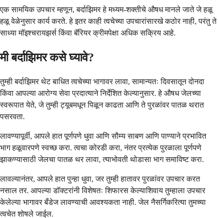
एक सामयिक उपचार म्हणून, बर्दाझिमर हे मध्यम-शक्तीचे औषध मानले जाते जे हळू
हळू वेळेनुसार कार्य करते. हे इतर काही त्वचेच्या उपचारांसारखे कठोर नाही, परंतु ते
साध्या मॉइश्चरायझर्स किंवा बॅरियर क्रीमपेक्षा अधिक सक्रिय आहे.
मी बर्दाझिमर कसे घ्यावे?
तुम्ही बर्दाझिमर थेट बाधित त्वचेच्या भागावर लावा, सामान्यतः दिवसातून दोनदा
किंवा आपल्या आरोग्य सेवा प्रदात्याने निर्देशित केल्यानुसार. हे औषध जेलच्या
स्वरूपात येते, जे तुम्ही ट्यूबमधून पिळून काढता आणि ते पुरळांवर पातळ थरात
पसरवता.
लावण्यापूर्वी, आपले हात पूर्णपणे धुवा आणि सौम्य साबण आणि पाण्याने प्रभावित
भाग हळूवारपणे स्वच्छ करा. त्वचा कोरडी करा, नंतर प्रत्येक पुरळाला पूर्णपणे
झाकण्यासाठी जेलचा पातळ थर लावा, त्याभोवती थोडासा भाग समाविष्ट करा.
लावल्यानंतर, आपले हात पुन्हा धुवा, जर तुम्ही हातावर पुरळांवर उपचार करत
नसाल तर. आपल्या डॉक्टरांनी विशेषतः शिफारस केल्याशिवाय तुम्हाला उपचार
केलेल्या भागावर बँडेज लावण्याची आवश्यकता नाही. जेल नैसर्गिकरित्या तुमच्या
त्वचेत शोषले जाईल.