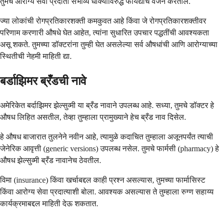
तुमचे आरोग्य सेवा प्रदाता संभाव्य धोक्यांविरुद्ध फायद्यांचे वजन करतील.
ज्या लोकांची रोगप्रतिकारशक्ती कमकुवत आहे किंवा जे रोगप्रतिकारशक्तीवर
परिणाम करणारी औषधे घेत आहेत, त्यांना सुधारित उपचार पद्धतींची आवश्यकता
असू शकते. तुमच्या डॉक्टरांना तुम्ही घेत असलेल्या सर्व औषधांची आणि आरोग्याच्या
स्थितीची नेहमी माहिती द्या.
बर्डाझिमर ब्रँडची नावे
अमेरिकेत बर्दाझिमर झेल्सुव्मी या ब्रँड नावाने उपलब्ध आहे. सध्या, तुमचे डॉक्टर हे
औषध लिहित असतील, तेव्हा तुम्हाला प्रामुख्याने हेच ब्रँड नाव दिसेल.
हे औषध बाजारात तुलनेने नवीन आहे, त्यामुळे कदाचित तुम्हाला अजूनपर्यंत त्याची
जेनेरिक आवृत्ती (generic versions) उपलब्ध नसेल. तुमचे फार्मसी (pharmacy) हे
औषध झेल्सुव्मी ब्रँड नावानेच ठेवतील.
विमा (insurance) किंवा खर्चाबद्दल काही प्रश्न असल्यास, तुमच्या फार्मासिस्ट
किंवा आरोग्य सेवा प्रदात्याशी बोला. आवश्यक असल्यास ते तुम्हाला रुग्ण सहाय्य
कार्यक्रमाबद्दल माहिती देऊ शकतात.