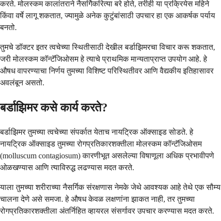
करते. मोलस्कम कालांतराने नैसर्गिकरित्या बरे होते, तरीही या प्रक्रियेस महिने
किंवा वर्षे लागू शकतात, ज्यामुळे अनेक कुटुंबांसाठी उपचार हा एक आकर्षक पर्याय
बनतो.
तुमचे डॉक्टर इतर त्वचेच्या स्थितीसाठी देखील बर्डाझिमरचा विचार करू शकतात,
जरी मोलस्कम कॉन्टॅजिओसम हे त्याचे प्राथमिक मान्यताप्राप्त उपयोग आहे. हे
औषध वापरण्याचा निर्णय तुमच्या विशिष्ट परिस्थितीवर आणि वैद्यकीय इतिहासावर
अवलंबून असतो.
बर्डाझिमर कसे कार्य करते?
बर्डाझिमर तुमच्या त्वचेच्या संपर्कात येताच नायट्रिक ऑक्साइड सोडते. हे
नायट्रिक ऑक्साइड तुमच्या रोगप्रतिकारशक्तीला मोलस्कम कॉन्टॅजिओसम
(molluscum contagiosum) कारणीभूत असलेल्या विषाणूला अधिक प्रभावीपणे
ओळखण्यास आणि त्याविरुद्ध लढण्यास मदत करते.
याला तुमच्या शरीराच्या नैसर्गिक संरक्षणास नेमके जेथे आवश्यक आहे तेथे एक सौम्य
चालना देणे असे समजा. हे औषध केवळ लक्षणांना झाकत नाही, तर तुमच्या
रोगप्रतिकारशक्तीला अंतर्निहित व्हायरल संसर्गावर उपचार करण्यास मदत करते.