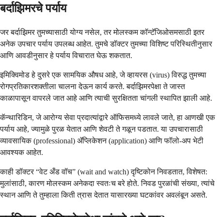
बर्दाझिमरचे पर्याय
जर बर्दाझिमर तुमच्यासाठी योग्य नसेल, तर मोलस्कम कॉन्टॅजिओसमसाठी इतर
अनेक उपचार पर्याय उपलब्ध आहेत. तुमचे डॉक्टर तुमच्या विशिष्ट परिस्थितीनुसार
आणि आवडीनुसार हे पर्याय विचारात घेऊ शकतात.
इमिक्विमोड हे दुसरे एक सामयिक औषध आहे, जे व्हायरस (virus) विरुद्ध तुमच्या
रोगप्रतिकारशक्तीला चालना देऊन कार्य करते. बर्दाझिमरपेक्षा ते जास्त
काळापासून वापरले जात आहे आणि त्याची सुरक्षितता चांगली स्थापित झाली आहे.
कॅन्थारिडिन, जे आरोग्य सेवा प्रदात्यांद्वारे ऑफिसमध्ये लावले जाते, हा आणखी एक
पर्याय आहे, ज्यामुळे पुरळ येतात आणि शेवटी ते गळून पडतात. या उपचारासाठी
व्यावसायिक (professional) ॲप्लिकेशन (application) आणि फॉलो-अप भेटी
आवश्यक आहेत.
काही डॉक्टर “वेट अँड वॉच” (wait and watch) दृष्टिकोन निवडतात, विशेषत:
मुलांसाठी, कारण मोलस्कम अनेकदा स्वतःच बरे होते. निवड पुरळांची संख्या, त्यांचे
स्थान आणि ते तुम्हाला किती त्रास देतात यासारख्या घटकांवर अवलंबून असते.