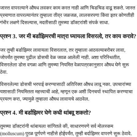
जास्त वापरल्याने औषध लवकर काम करत नाही आणि चिडचिड वाढू शकते. जास्त
प्रमाणात वापरल्यानंतर तुम्हाला तीव्र जळजळ, लालसरपणा किंवा इतर कोणतीही
गंभीर लक्षणे दिसल्यास, मदतीसाठी तुमच्या डॉक्टरांशी संपर्क साधा.
प्रश्न 3. जर मी बर्डाझिमरची मात्रा घ्यायला विसरलो, तर काय करावे?
जर तुम्ही बर्डाझिमर लावायला विसरलात, तर तुम्हाला आठवल्याबरोबर लावा,
जोपर्यंत तुमच्या पुढील डोसची वेळ जवळ आलेली नाही. अशा परिस्थितीत,
विसरलेला डोस वगळा आणि तुमच्या नियमित वेळापत्रकानुसार औषध घेणे सुरू
ठेवा.
विसरलेल्या डोसची भरपाई करण्यासाठी अतिरिक्त औषध लावू नका. उपचारांच्या
यशासाठी नियमितता महत्त्वाची आहे, म्हणून एक अशी दिनचर्या स्थापित करण्याचा
प्रयत्न करा, ज्यामुळे तुम्हाला औषध लावायचे आठवेल.
प्रश्न 4. मी बर्डाझिमर घेणे कधी थांबवू शकतो?
तुमच्या डॉक्टरांनी थांबायला सांगितले की, साधारणपणे सर्व मोलस्कम
(molluscum) पुरळ पूर्णपणे नाहीसे होईपर्यंत, तुम्ही बर्दाझिमर वापरणे सुरू ठेवावे.