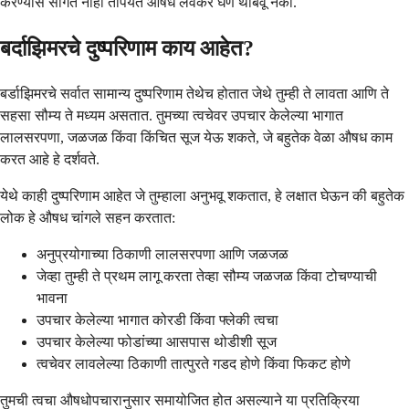
करण्यास सांगत नाही तोपर्यंत औषध लवकर घेणे थांबवू नका.
बर्दाझिमरचे दुष्परिणाम काय आहेत?
बर्डाझिमरचे सर्वात सामान्य दुष्परिणाम तेथेच होतात जेथे तुम्ही ते लावता आणि ते
सहसा सौम्य ते मध्यम असतात. तुमच्या त्वचेवर उपचार केलेल्या भागात
लालसरपणा, जळजळ किंवा किंचित सूज येऊ शकते, जे बहुतेक वेळा औषध काम
करत आहे हे दर्शवते.
येथे काही दुष्परिणाम आहेत जे तुम्हाला अनुभवू शकतात, हे लक्षात घेऊन की बहुतेक
लोक हे औषध चांगले सहन करतात:
अनुप्रयोगाच्या ठिकाणी लालसरपणा आणि जळजळ
जेव्हा तुम्ही ते प्रथम लागू करता तेव्हा सौम्य जळजळ किंवा टोचण्याची
भावना
उपचार केलेल्या भागात कोरडी किंवा फ्लेकी त्वचा
उपचार केलेल्या फोडांच्या आसपास थोडीशी सूज
त्वचेवर लावलेल्या ठिकाणी तात्पुरते गडद होणे किंवा फिकट होणे
तुमची त्वचा औषधोपचारानुसार समायोजित होत असल्याने या प्रतिक्रिया