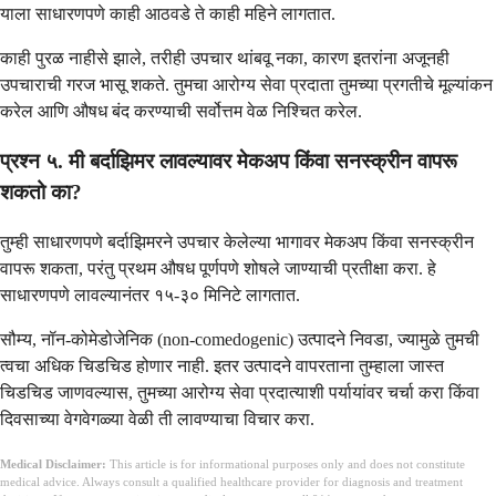
याला साधारणपणे काही आठवडे ते काही महिने लागतात.
काही पुरळ नाहीसे झाले, तरीही उपचार थांबवू नका, कारण इतरांना अजूनही
उपचाराची गरज भासू शकते. तुमचा आरोग्य सेवा प्रदाता तुमच्या प्रगतीचे मूल्यांकन
करेल आणि औषध बंद करण्याची सर्वोत्तम वेळ निश्चित करेल.
प्रश्न ५. मी बर्दाझिमर लावल्यावर मेकअप किंवा सनस्क्रीन वापरू
शकतो का?
तुम्ही साधारणपणे बर्दाझिमरने उपचार केलेल्या भागावर मेकअप किंवा सनस्क्रीन
वापरू शकता, परंतु प्रथम औषध पूर्णपणे शोषले जाण्याची प्रतीक्षा करा. हे
साधारणपणे लावल्यानंतर १५-३० मिनिटे लागतात.
सौम्य, नॉन-कोमेडोजेनिक (non-comedogenic) उत्पादने निवडा, ज्यामुळे तुमची
त्वचा अधिक चिडचिड होणार नाही. इतर उत्पादने वापरताना तुम्हाला जास्त
चिडचिड जाणवल्यास, तुमच्या आरोग्य सेवा प्रदात्याशी पर्यायांवर चर्चा करा किंवा
दिवसाच्या वेगवेगळ्या वेळी ती लावण्याचा विचार करा.
Medical Disclaimer:
This article is for informational purposes only and does not constitute
medical advice. Always consult a qualified healthcare provider for diagnosis and treatment