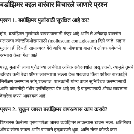
बर्डाझिमर बद्दल वारंवार विचारले जाणारे प्रश्न
प्रश्न 1. बर्डाझिमर मुलांसाठी सुरक्षित आहे का?
होय, बर्डाझिमर मुलांमध्ये वापरण्यासाठी मंजूर आहे आणि ते अनेकदा बालरोग
मलस्कम कॉन्टॅजिओसमसाठी (molluscum contagiosum) दिले जाते. लहान
मुलांना ही स्थिती सामान्यतः येते आणि या औषधाचा बालरोग लोकसंख्येमध्ये
अभ्यास केला गेला आहे.
परंतु, मुलांची त्वचा प्रौढांच्या त्वचेपेक्षा अधिक संवेदनशील असू शकते, त्यामुळे तुमचे
डॉक्टर कमी वेळा औषध लावण्याचा सल्ला देऊ शकतात किंवा अधिक बारकाईने
निरीक्षण करण्यास सांगू शकतात. पालकांनी योग्य वापर सुनिश्चित करण्यासाठी
आणि कोणतीही गंभीर प्रतिक्रिया येत आहे का, हे पाहण्यासाठी औषध लावताना
देखरेख करणे आवश्यक आहे.
प्रश्न 2. चुकून जास्त बर्डाझिमर वापरल्यास काय करावे?
शिफारस केलेल्या प्रमाणापेक्षा जास्त बर्डाझिमर लावल्यास घाबरू नका. अतिरिक्त
औषध सौम्य साबण आणि पाण्याने हळूवारपणे धुवा, आणि नंतर कोरडे करा.