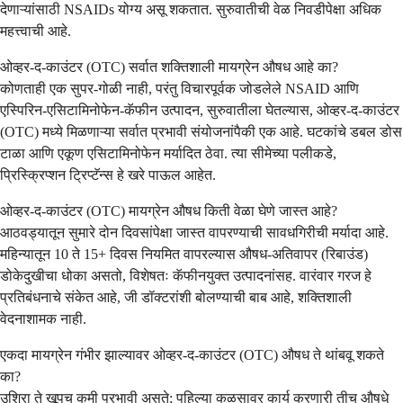
देणाऱ्यांसाठी NSAIDs योग्य असू शकतात. सुरुवातीची वेळ निवडीपेक्षा अधिक
महत्त्वाची आहे.
ओव्हर-द-काउंटर (OTC) सर्वात शक्तिशाली मायग्रेन औषध आहे का?
कोणताही एक सुपर-गोळी नाही, परंतु विचारपूर्वक जोडलेले NSAID आणि
एस्पिरिन-एसिटामिनोफेन-कॅफीन उत्पादन, सुरुवातीला घेतल्यास, ओव्हर-द-काउंटर
(OTC) मध्ये मिळणाऱ्या सर्वात प्रभावी संयोजनांपैकी एक आहे. घटकांचे डबल डोस
टाळा आणि एकूण एसिटामिनोफेन मर्यादित ठेवा. त्या सीमेच्या पलीकडे,
प्रिस्क्रिप्शन ट्रिप्टॅन्स हे खरे पाऊल आहेत.
ओव्हर-द-काउंटर (OTC) मायग्रेन औषध किती वेळा घेणे जास्त आहे?
आठवड्यातून सुमारे दोन दिवसांपेक्षा जास्त वापरण्याची सावधगिरीची मर्यादा आहे.
महिन्यातून 10 ते 15+ दिवस नियमित वापरल्यास औषध-अतिवापर (रिबाउंड)
डोकेदुखीचा धोका असतो, विशेषतः कॅफीनयुक्त उत्पादनांसह. वारंवार गरज हे
प्रतिबंधनाचे संकेत आहे, जी डॉक्टरांशी बोलण्याची बाब आहे, शक्तिशाली
वेदनाशामक नाही.
एकदा मायग्रेन गंभीर झाल्यावर ओव्हर-द-काउंटर (OTC) औषध ते थांबवू शकते
का?
उशिरा ते खूपच कमी प्रभावी असते; पहिल्या कळसावर कार्य करणारी तीच औषधे