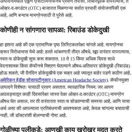
उत्पादनांमधील एकूण एसिटामिनोफेनचे प्रमाण तपासा. विचारपूर्वक वापरल्यास, ते
ओव्हर-द-काउंटर (OTC) बाजारात मिळणाऱ्या सर्वात प्रभावी संयोजनांपैकी एक
आहे, आणि बऱ्याच मायग्रेनसाठी ते पुरेसे आहे.
कोणीही न सांगणारा सापळा: रिबाउंड डोकेदुखी
हा इशारा आहे की एक प्रामाणिक पृष्ठ लिस्टिकलपेक्षा चांगले आहे. मायग्रेनचा
क्रूर विरोधाभास येथे आहे: हल्ले थांबवणारी तीव्र औषधे, खूप वारंवार वापरल्यास,
स्वतःच डोकेदुखी सुरू करू शकतात. 10 ते 15 किंवा अधिक दिवस साधे
वेदनाशामक किंवा कॅफीनचे मिश्रण घेतल्याने औषध-अतिवापर डोकेदुखी (रिबाउंड)
होऊ शकते, जी दैनंदिन डोकेदुखीचे एक चक्र आहे ज्यातून बाहेर पडणे कठीण आहे,
अमेरिकन हेडॅक सोसायटीनुसार (American Headache Society)
. कॅफीनयुक्त
उत्पादने विशेषतः यासाठी प्रवण असतात. व्यावहारिक नियम: जर आपण
आठवड्यातून काही दिवसांपेक्षा जास्त वेळा ओव्हर-द-काउंटर (OTC) मायग्रेन
औषध घेत असाल, तर ती वारंवारता स्वतःच सोडवण्याची समस्या आहे, आणि याचा
अर्थ असा की आपल्याला प्रतिबंधनाची आवश्यकता आहे, केवळ चांगल्या बचावाची
नाही, जी डॉक्टरांशी बोलण्याची गोष्ट आहे.
गोळीच्या पलीकडे: आणखी काय खरोखर मदत करते