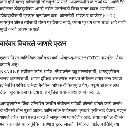
कमी होणे यासह कोणतीही डोकेदुखी यांसाठी आपत्कालीन काळजी घ्या, आणि 50
वर्षांनंतर डोकेदुखीच्या अगदी नवीन पॅटर्नसाठी किंवा सतत वाढत असलेल्या
डोकेदुखीसाठी प्रत्यक्ष मूल्यांकन करा. कोणतीही ओव्हर-द-काउंटर (OTC)
मायग्रेन औषध त्यांसाठी योग्य प्रतिसाद नाही; त्यांना प्रथम काय घडत आहे याची
पुष्टी करणे आवश्यक आहे.
वारंवार विचारले जाणारे प्रश्न
एक्ससेड्रिन व्यतिरिक्त सर्वात प्रभावी ओव्हर-द-काउंटर (OTC) मायग्रेन औषध
कोणते आहे?
NSAIDs हे सर्वोत्तम पर्याय आहेत: नॅप्रोक्सेन हळू हल्ल्यांसाठी, आयबुप्रोफेन
जलद आरामासाठी. आपण इच्छित असल्यास स्वतःच संयोजन तयार करू शकता
(एस्पिरिन अधिक एसिटामिनोफेन अधिक कॅफिनयुक्त पेय), एकूण डोसवर लक्ष
ठेवून. सुरुवातीला घेतल्यास, हे ब्रँडेड संयोजनाशी स्पर्धा करतात.
आयबुप्रोफेन किंवा एस्पिरिन-कॅफीन संयोजन यापैकी कोणते चांगले कार्य करते?
दोन्हीमध्ये ठोस पुरावे आहेत, आणि लोक वेगवेगळ्या प्रकारे प्रतिसाद देतात, म्हणून
आपले शरीर काय पसंत करते हे जाणून घेणे फायदेशीर आहे. संयोजनातील कॅफीन
एक रक्तवाहिन्या आकुंचित करणारा बूस्ट जोडते; कॅफीनला वाईट प्रतिक्रिया