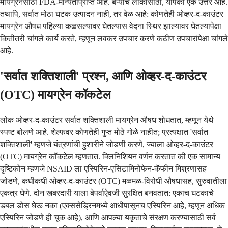
मायग्रेनसाठी FDA-मान्यताप्राप्त आहे. बऱ्याच लोकांसाठी, यापैकी एक उत्तर आहे.
तथापि, सर्वात मोठा घटक उत्पादन नाही, तर वेळ आहे: कोणतेही ओव्हर-द-काउंटर
मायग्रेन औषध पहिल्या कळसल्यावर घेतल्यास वेदना स्थिर झाल्यावर घेतल्यापेक्षा
कितीतरी चांगले कार्य करते, म्हणून लवकर उपचार करणे कठीण उपचारांपेक्षा चांगले
आहे.
'सर्वात शक्तिशाली' प्रश्न, आणि ओव्हर-द-काउंटर
(OTC) मायग्रेन कॉकटेल
लोक ओव्हर-द-काउंटर सर्वात शक्तिशाली मायग्रेन औषध शोधतात, म्हणून येथे
स्पष्ट बोलणे आहे. शेल्फवर कोणतेही गुप्त मोठे गोळे नाहीत; प्रत्यक्षात 'सर्वात
शक्तिशाली' म्हणजे यंत्रणांची हुशारीने जोडणी करणे, ज्याला ओव्हर-द-काउंटर
(OTC) मायग्रेन कॉकटेल म्हणतात. क्लिनिशियन वर्णन करतात की एक सामान्य
दृष्टिकोन म्हणजे NSAID ला एस्पिरिन-एसिटामिनोफेन-कॅफीन मिश्रणासह
जोडणे, कधीकधी ओव्हर-द-काउंटर (OTC) मळमळ-विरोधी औषधासह, सुरुवातीला
एकत्र घेणे. दोन खबरदारी याला बेपर्वाऐवजी सुरक्षित बनवतात: एकाच घटकाचे
डबल डोस घेऊ नका (एक्ससेड्रिनमध्ये आधीपासूनच एस्पिरिन आहे, म्हणून अधिक
एस्पिरिन जोडणे ही चूक आहे), आणि आपल्या यकृताचे संरक्षण करण्यासाठी सर्व