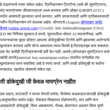
हे वाढवण्याचे स्पष्ट संकेत आहेत. प्रिस्क्रिप्शन ट्रिप्टॅन्स (जसे की सुमाट्रिप्टन)
थेट मायग्रेनच्या जीवशास्त्राला लक्ष्य करतात आणि ओव्हर-द-काउंटर (OTC)
पर्याय अयशस्वी झाल्यावर कार्य करतात, आणि उपचारांसाठी आणि प्रतिबंधनासाठी
नवीन प्रिस्क्रिप्शन वर्ग उपलब्ध आहेत. ऑगस्टचे (August)
ऑनलाइन अर्जंट
केअर (online urgent care)
[⚠verify: link /telehealth/migraine if live]
$39 च्या निश्चित शुल्कात हे करते, सुरुवातीला मोफत AI तपासणीसह, आणि
परवानाधारक यूएस डॉक्टर आपल्या डोकेदुखीच्या पॅटर्नचे आणि हृदयाच्या आरोग्याचे
मूल्यांकन करतात आणि योग्य असल्यास त्याच दिवशी ई-प्रिस्क्राइब करू शकतात.
एक भेट कधीही प्रिस्क्रिप्शनची हमी देत ​​नाही; आमचे [ऑनलाइन सुमाट्रिप्टन कसे
खरेदी करावे](internal: buy-sumatriptan-online) यावरील मार्गदर्शक त्या
मूल्यांकनात काय समाविष्ट आहे हे स्पष्ट करते. आणि काही डोकेदुखी या सर्वांना
वगळतात, खालील धोक्याचे संकेत पहा.
ती डोकेदुखी जी केवळ मायग्रेन नाहीत
एक लहान, वाटाघाटी न करता येणारी मर्यादा. विजेच्या कडकडाटासारखी डोकेदुखी
(आयुष्यातील सर्वात वाईट, सेकंदात शिखरावर पोहोचणारी), ताप आणि मान
आखडलेली डोकेदुखी, किंवा अशक्तपणा, गोंधळ, बोलण्यात अडचण किंवा दृष्टी