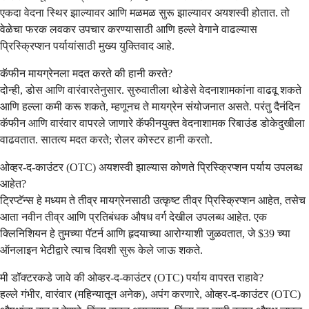
एकदा वेदना स्थिर झाल्यावर आणि मळमळ सुरू झाल्यावर अयशस्वी होतात. तो
वेळेचा फरक लवकर उपचार करण्यासाठी आणि हल्ले वेगाने वाढल्यास
प्रिस्क्रिप्शन पर्यायांसाठी मुख्य युक्तिवाद आहे.
कॅफीन मायग्रेनला मदत करते की हानी करते?
दोन्ही, डोस आणि वारंवारतेनुसार. सुरुवातीला थोडेसे वेदनाशामकांना वाढवू शकते
आणि हल्ला कमी करू शकते, म्हणूनच ते मायग्रेन संयोजनात असते. परंतु दैनंदिन
कॅफीन आणि वारंवार वापरले जाणारे कॅफीनयुक्त वेदनाशामक रिबाउंड डोकेदुखीला
वाढवतात. सातत्य मदत करते; रोलर कोस्टर हानी करतो.
ओव्हर-द-काउंटर (OTC) अयशस्वी झाल्यास कोणते प्रिस्क्रिप्शन पर्याय उपलब्ध
आहेत?
ट्रिप्टॅन्स हे मध्यम ते तीव्र मायग्रेनसाठी उत्कृष्ट तीव्र प्रिस्क्रिप्शन आहेत, तसेच
आता नवीन तीव्र आणि प्रतिबंधक औषध वर्ग देखील उपलब्ध आहेत. एक
क्लिनिशियन हे तुमच्या पॅटर्न आणि हृदयाच्या आरोग्याशी जुळवतात, जे $39 च्या
ऑनलाइन भेटीद्वारे त्याच दिवशी सुरू केले जाऊ शकते.
मी डॉक्टरकडे जावे की ओव्हर-द-काउंटर (OTC) पर्याय वापरत राहावे?
हल्ले गंभीर, वारंवार (महिन्यातून अनेक), अपंग करणारे, ओव्हर-द-काउंटर (OTC)