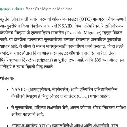
मुख्यपृष्ठ
औषधे
Best Otc Migraine Medicine
बहुतेक लोकांसाठी सर्वात प्रभावी ओव्हर-द-काउंटर (OTC) मायग्रेन औषध म्हणजे
आयबुप्रोफेन किंवा नॅप्रोक्सेन सारखे NSAID, किंवा एस्पिरिन-एसिटामिनोफेन-
कॅफीनचे मिश्रण जे एक्ससेड्रिन मायग्रेन (Excedrin Migraine) म्हणून विकले
जाते. या दोन्हीला हल्ल्याच्या सुरुवातीच्या टप्प्यात घेतल्यास वास्तविक पुराव्यांचा
आधार आहे. ते सौम्य ते मध्यम मायग्रेनसाठी प्रभावीपणे कार्य करतात. जेव्हा हल्ले
गंभीर, वारंवार होतात किंवा ओव्हर-द-काउंटर औषधांना दाद देत नाहीत, तेव्हा
प्रिस्क्रिप्शन ट्रिप्टॅन्स (triptans) हा पुढील टप्पा आहे, आणि $39 च्या ऑनलाइन
भेटीद्वारे ते त्याच दिवशी मिळू शकते.
थोडक्यात
NSAIDs (आयबुप्रोफेन, नॅप्रोक्सेन) आणि एस्पिरिन-एसिटामिनोफेन-
कॅफीनचे मिश्रण हे सिद्ध ओव्हर-द-काउंटर (OTC) पर्याय आहेत.
ते सुरुवातीला, पहिल्या लक्षणांवर घेणे, आपण कोणता औषध निवडता यापेक्षा
अधिक महत्त्वाचे आहे.
ओव्हर-द-काउंटर (OTC) मळमळविरोधी औषध आणि अंधारलेली, शांत