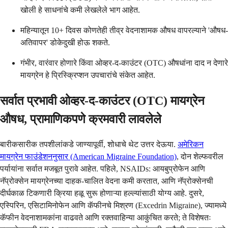
खोली हे साधनांचे कमी लेखलेले भाग आहेत.
महिन्यातून 10+ दिवस कोणतेही तीव्र वेदनाशामक औषध वापरल्याने 'औषध-
अतिवापर' डोकेदुखी होऊ शकते.
गंभीर, वारंवार होणारे किंवा ओव्हर-द-काउंटर (OTC) औषधांना दाद न देणारे
मायग्रेन हे प्रिस्क्रिप्शन उपचारांचे संकेत आहेत.
सर्वात प्रभावी ओव्हर-द-काउंटर (OTC) मायग्रेन
औषध, प्रामाणिकपणे क्रमवारी लावलेले
बारीकसारीक तपशीलांकडे जाण्यापूर्वी, शोधाचे थेट उत्तर देऊया.
अमेरिकन
मायग्रेन फाउंडेशननुसार (American Migraine Foundation)
, दोन शेल्फवरील
पर्यायांना सर्वात मजबूत पुरावे आहेत. पहिले, NSAIDs: आयबुप्रोफेन आणि
नॅप्रोक्सेन मायग्रेनच्या दाहक-चालित वेदना कमी करतात, आणि नॅप्रोक्सेनची
दीर्घकाळ टिकणारी क्रिया हळू सुरू होणाऱ्या हल्ल्यांसाठी योग्य आहे. दुसरे,
एस्पिरिन, एसिटामिनोफेन आणि कॅफीनचे मिश्रण (Excedrin Migraine), ज्यामध्ये
कॅफीन वेदनाशामकांना वाढवते आणि रक्तवाहिन्या आकुंचित करते; ते विशेषतः