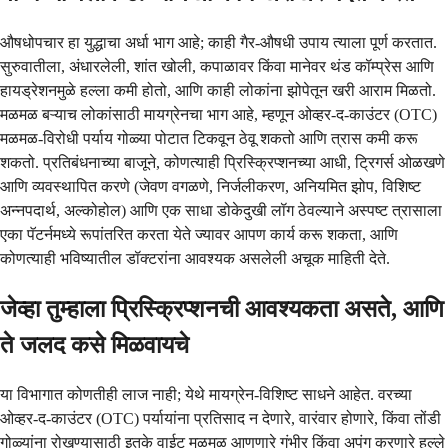
औषधोपचार हा युद्धाचा अर्धा भाग आहे; काही गैर-औषधी उपाय त्याला पूर्ण करतात.
सुरुवातीला, अंधारलेली, शांत खोली, कपाळावर किंवा मानेवर थंड कॉम्प्रेस आणि
हायड्रेशनमुळे हल्ला कमी होतो, आणि काही लोकांना झोपेतून खरी आराम मिळतो.
मळमळ बऱ्याच लोकांसाठी मायग्रेनचा भाग आहे, म्हणून ओव्हर-द-काउंटर (OTC)
मळमळ-विरोधी पर्याय गोळ्या पोटात टिकवून ठेवू शकतो आणि त्रास कमी करू
शकतो. प्रतिबंधनाच्या बाजूने, कोणत्याही प्रिस्क्रिप्शनच्या आधी, ट्रिगर्स ओळखणे
आणि व्यवस्थापित करणे (जेवण वगळणे, निर्जलीकरण, अनियमित झोप, विशिष्ट
अन्नपदार्थ, अल्कोहोल) आणि एक साधा डोकेदुखी लॉग ठेवल्याने अस्पष्ट त्रासाला
एका पॅटर्नमध्ये रूपांतरित करता येते ज्यावर आपण कार्य करू शकता, आणि
कोणत्याही भविष्यातील डॉक्टरांना आवश्यक असलेली अचूक माहिती देते.
जेव्हा तुम्हाला प्रिस्क्रिप्शनची आवश्यकता असते, आणि
ते जलद कसे मिळवायचे
या विभागात कोणतीही लाज नाही; येथे मायग्रेन-विशिष्ट साधने आहेत. वरच्या
ओव्हर-द-काउंटर (OTC) पर्यायांना प्रतिसाद न देणारे, वारंवार होणारे, किंवा तोंडी
गोळ्यांना रोखण्यासाठी इतके वाईट मळमळ आणणारे गंभीर किंवा अपंग करणारे हल्ले