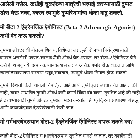
आलेली नसेल. कधीही चुकलेल्या मात्रेची भरपाई करण्यासाठी दुप्पट
डोस घेऊ नका, कारण त्यामुळे दुष्परिणामांचा धोका वाढू शकतो.
मी बीटा-2 ऍड्रेनर्जिक ऍगोनिस्ट (Beta-2 Adrenergic Agonist)
कधी बंद करू शकतो?
तुमच्या डॉक्टरांशी बोलल्याशिवाय, विशेषत: जर तुम्ही रोजच्या नियंत्रणासाठी
वापरत असलेली जास्त-कालावधीची औषधं घेत असाल, तर बीटा-2 ऍगोनिस्ट घेणे
कधीही थांबवू नये. अचानक थांबवल्यास लक्षणं अधिक गंभीर होऊ शकतात आणि
श्वासोच्छवासाच्या समस्या उद्भवू शकतात, ज्यामुळे धोका निर्माण होऊ शकतो.
तुमची स्थिती किती चांगली नियंत्रित आहे आणि तुम्ही इतर उपचार घेत आहात की
नाही, यावर आधारित तुमची औषधं कमी करणं किंवा बंद करणं सुरक्षित आहे की नाही
हे ठरवण्यासाठी तुमचे डॉक्टर तुम्हाला मदत करतील. ही प्रक्रिया साधारणपणे हळू
आणि काळजीपूर्वक देखरेखेखाली केली जाते.
मी गर्भधारणेदरम्यान बीटा-2 ऍड्रेनर्जिक ऍगोनिस्ट वापरू शकते का?
काही बीटा-2 ऍगोनिस्ट गर्भधारणेदरम्यान सुरक्षित मानले जातात, तर काहींसाठी