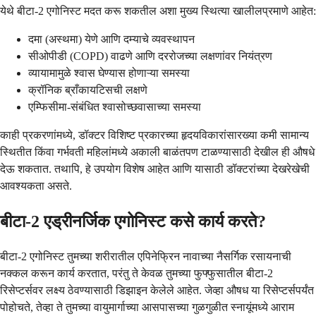
येथे बीटा-2 एगोनिस्ट मदत करू शकतील अशा मुख्य स्थित्या खालीलप्रमाणे आहेत:
दमा (अस्थमा) येणे आणि दम्याचे व्यवस्थापन
सीओपीडी (COPD) वाढणे आणि दररोजच्या लक्षणांवर नियंत्रण
व्यायामामुळे श्वास घेण्यास होणाऱ्या समस्या
क्रॉनिक ब्राँकायटिसची लक्षणे
एम्फिसीमा-संबंधित श्वासोच्छवासाच्या समस्या
काही प्रकरणांमध्ये, डॉक्टर विशिष्ट प्रकारच्या हृदयविकारांसारख्या कमी सामान्य
स्थितीत किंवा गर्भवती महिलांमध्ये अकाली बाळंतपण टाळण्यासाठी देखील ही औषधे
देऊ शकतात. तथापि, हे उपयोग विशेष आहेत आणि यासाठी डॉक्टरांच्या देखरेखेची
आवश्यकता असते.
बीटा-2 एड्रीनर्जिक एगोनिस्ट कसे कार्य करते?
बीटा-2 एगोनिस्ट तुमच्या शरीरातील एपिनेफ्रिन नावाच्या नैसर्गिक रसायनाची
नक्कल करून कार्य करतात, परंतु ते केवळ तुमच्या फुफ्फुसातील बीटा-2
रिसेप्टर्सवर लक्ष्य ठेवण्यासाठी डिझाइन केलेले आहेत. जेव्हा औषध या रिसेप्टर्सपर्यंत
पोहोचते, तेव्हा ते तुमच्या वायुमार्गाच्या आसपासच्या गुळगुळीत स्नायूंमध्ये आराम