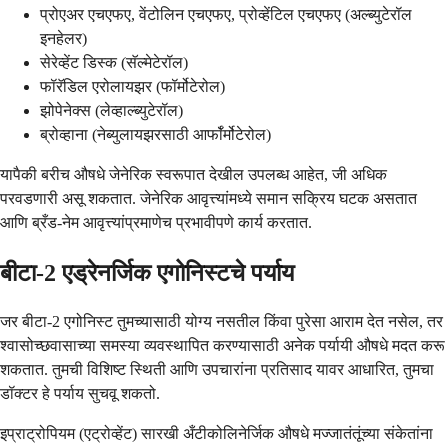
प्रोएअर एचएफए, वेंटोलिन एचएफए, प्रोव्हेंटिल एचएफए (अल्ब्युटेरॉल
इनहेलर)
सेरेव्हेंट डिस्क (सॅल्मेटेरॉल)
फॉरॅडिल एरोलायझर (फॉर्मोटेरोल)
झोपेनेक्स (लेव्हाल्ब्युटेरॉल)
ब्रोव्हाना (नेब्युलायझरसाठी आर्फॉर्मोटेरोल)
यापैकी बरीच औषधे जेनेरिक स्वरूपात देखील उपलब्ध आहेत, जी अधिक
परवडणारी असू शकतात. जेनेरिक आवृत्त्यांमध्ये समान सक्रिय घटक असतात
आणि ब्रँड-नेम आवृत्त्यांप्रमाणेच प्रभावीपणे कार्य करतात.
बीटा-2 एड्रेनर्जिक एगोनिस्टचे पर्याय
जर बीटा-2 एगोनिस्ट तुमच्यासाठी योग्य नसतील किंवा पुरेसा आराम देत नसेल, तर
श्वासोच्छवासाच्या समस्या व्यवस्थापित करण्यासाठी अनेक पर्यायी औषधे मदत करू
शकतात. तुमची विशिष्ट स्थिती आणि उपचारांना प्रतिसाद यावर आधारित, तुमचा
डॉक्टर हे पर्याय सुचवू शकतो.
इप्राट्रोपियम (एट्रोव्हेंट) सारखी अँटीकोलिनेर्जिक औषधे मज्जातंतूंच्या संकेतांना