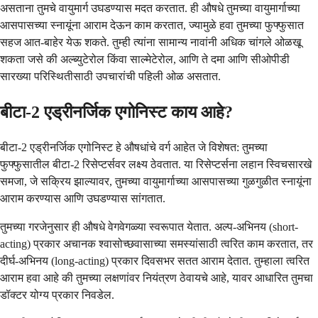
असताना तुमचे वायुमार्ग उघडण्यास मदत करतात. ही औषधे तुमच्या वायुमार्गाच्या
आसपासच्या स्नायूंना आराम देऊन काम करतात, ज्यामुळे हवा तुमच्या फुफ्फुसात
सहज आत-बाहेर येऊ शकते. तुम्ही त्यांना सामान्य नावांनी अधिक चांगले ओळखू
शकता जसे की अल्ब्युटेरोल किंवा साल्मेटेरोल, आणि ते दमा आणि सीओपीडी
सारख्या परिस्थितीसाठी उपचारांची पहिली ओळ असतात.
बीटा-2 एड्रीनर्जिक एगोनिस्ट काय आहे?
बीटा-2 एड्रीनर्जिक एगोनिस्ट हे औषधांचे वर्ग आहेत जे विशेषत: तुमच्या
फुफ्फुसातील बीटा-2 रिसेप्टर्सवर लक्ष्य ठेवतात. या रिसेप्टर्सना लहान स्विचसारखे
समजा, जे सक्रिय झाल्यावर, तुमच्या वायुमार्गाच्या आसपासच्या गुळगुळीत स्नायूंना
आराम करण्यास आणि उघडण्यास सांगतात.
तुमच्या गरजेनुसार ही औषधे वेगवेगळ्या स्वरूपात येतात. अल्प-अभिनय (short-
acting) प्रकार अचानक श्वासोच्छवासाच्या समस्यांसाठी त्वरित काम करतात, तर
दीर्घ-अभिनय (long-acting) प्रकार दिवसभर सतत आराम देतात. तुम्हाला त्वरित
आराम हवा आहे की तुमच्या लक्षणांवर नियंत्रण ठेवायचे आहे, यावर आधारित तुमचा
डॉक्टर योग्य प्रकार निवडेल.