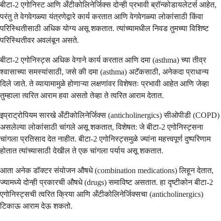
बीटा-2 एगोनिस्ट आणि अँटीकोलिनेर्जिक्स दोन्ही प्रभावी ब्रॉन्कोडायलेटर्स आहेत,
परंतु ते वेगवेगळ्या यंत्रणेद्वारे कार्य करतात आणि वेगवेगळ्या लोकांसाठी किंवा
परिस्थितीसाठी अधिक योग्य असू शकतात. त्यांच्यामधील निवड तुमच्या विशिष्ट
परिस्थितीवर अवलंबून असते.
बीटा-2 एगोनिस्ट्स अधिक वेगाने कार्य करतात आणि दमा (asthma) च्या तीव्र
श्वासाच्या समस्यांसाठी, जसे की दमा (asthma) अटॅकसाठी, अनेकदा प्राधान्य
दिले जाते. ते व्यायामामुळे होणाऱ्या लक्षणांवर विशेषतः प्रभावी आहेत आणि जेव्हा
तुम्हाला त्वरित आराम हवा असतो तेव्हा ते त्वरित आराम देतात.
इप्राट्रोपियम सारखे अँटीकोलिनेर्जिक्स (anticholinergics) सीओपीडी (COPD)
असलेल्या लोकांसाठी चांगले असू शकतात, विशेषत: जे बीटा-2 एगोनिस्ट्सना
चांगला प्रतिसाद देत नाहीत. बीटा-2 एगोनिस्ट्समुळे ज्यांना महत्त्वपूर्ण दुष्परिणाम
होतात त्यांच्यासाठी देखील ते एक चांगला पर्याय असू शकतात.
आता अनेक डॉक्टर संयोजन औषधे (combination medications) लिहून देतात,
ज्यामध्ये दोन्ही प्रकारची औषधे (drugs) समाविष्ट असतात. हा दृष्टीकोन बीटा-2
एगोनिस्ट्सची त्वरित क्रिया आणि अँटीकोलिनेर्जिक्सचा (anticholinergics)
टिकाऊ आराम देऊ शकतो.