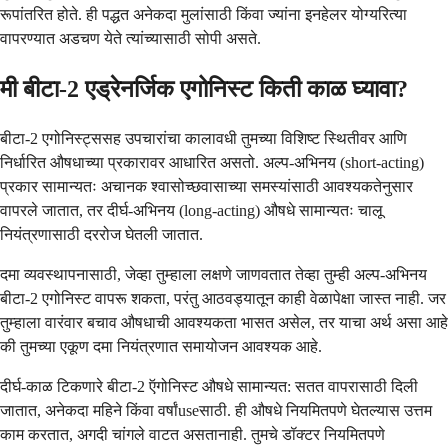
रूपांतरित होते. ही पद्धत अनेकदा मुलांसाठी किंवा ज्यांना इनहेलर योग्यरित्या
वापरण्यात अडचण येते त्यांच्यासाठी सोपी असते.
मी बीटा-2 एड्रेनर्जिक एगोनिस्ट किती काळ घ्यावा?
बीटा-2 एगोनिस्ट्ससह उपचारांचा कालावधी तुमच्या विशिष्ट स्थितीवर आणि
निर्धारित औषधाच्या प्रकारावर आधारित असतो. अल्प-अभिनय (short-acting)
प्रकार सामान्यतः अचानक श्वासोच्छवासाच्या समस्यांसाठी आवश्यकतेनुसार
वापरले जातात, तर दीर्घ-अभिनय (long-acting) औषधे सामान्यतः चालू
नियंत्रणासाठी दररोज घेतली जातात.
दमा व्यवस्थापनासाठी, जेव्हा तुम्हाला लक्षणे जाणवतात तेव्हा तुम्ही अल्प-अभिनय
बीटा-2 एगोनिस्ट वापरू शकता, परंतु आठवड्यातून काही वेळापेक्षा जास्त नाही. जर
तुम्हाला वारंवार बचाव औषधाची आवश्यकता भासत असेल, तर याचा अर्थ असा आहे
की तुमच्या एकूण दमा नियंत्रणात समायोजन आवश्यक आहे.
दीर्घ-काळ टिकणारे बीटा-2 ऍगोनिस्ट औषधे सामान्यत: सतत वापरासाठी दिली
जातात, अनेकदा महिने किंवा वर्षांuseसाठी. ही औषधे नियमितपणे घेतल्यास उत्तम
काम करतात, अगदी चांगले वाटत असतानाही. तुमचे डॉक्टर नियमितपणे