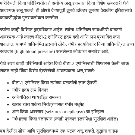
परिस्थिती किंवा परिस्थितीत ते अयोग्य असू शकतात किंवा विशेष खबरदारी घेणे
आवश्यक असू शकते. ही औषधे देण्यापूर्वी तुमचे डॉक्टर तुमच्या वैद्यकीय इतिहासाचे
काळजीपूर्वक पुनरावलोकन करतील.
ज्यांना काही विशिष्ट हृदयविकार आहेत, त्यांना अतिरिक्त सावधगिरी बाळगणे
आवश्यक आहे कारण बीटा-2 एगोनिस्ट हृदय गती आणि लय प्रभावित करू
शकतात. यामध्ये अनियमित हृदयाचे ठोके, गंभीर हृदयविकार किंवा अनियंत्रित उच्च
रक्तदाब (high blood pressure) असलेल्या लोकांचा समावेश आहे.
येथे अशा काही परिस्थिती आहेत जिथे बीटा-2 एगोनिस्टची शिफारस केली जाऊ
शकत नाही किंवा विशेष देखरेखेची आवश्यकता असू शकते:
बीटा-2 एगोनिस्ट किंवा त्यांच्या घटकांशी ज्ञात ऍलर्जी
गंभीर हृदय लय विकार
अनियंत्रित थायरॉईड समस्या
खराब रक्त शर्करा नियंत्रणासह गंभीर मधुमेह
आग किंवा अपस्मार (seizures or epilepsy) चा इतिहास
गर्भधारणा किंवा स्तनपान (काही प्रकार इतरांपेक्षा सुरक्षित आहेत)
वय देखील डोस आणि सुरक्षिततेमध्ये एक घटक असू शकते. वृद्धांना साइड