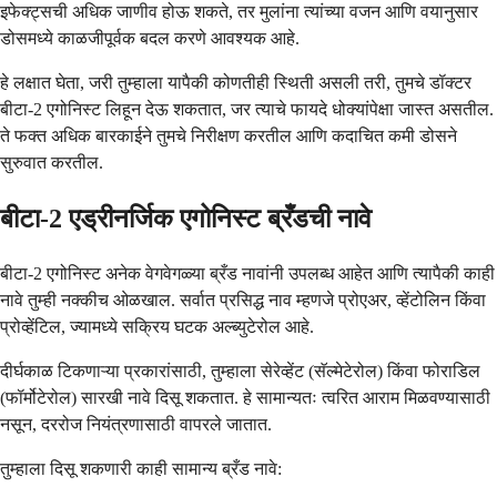
इफेक्ट्सची अधिक जाणीव होऊ शकते, तर मुलांना त्यांच्या वजन आणि वयानुसार
डोसमध्ये काळजीपूर्वक बदल करणे आवश्यक आहे.
हे लक्षात घेता, जरी तुम्हाला यापैकी कोणतीही स्थिती असली तरी, तुमचे डॉक्टर
बीटा-2 एगोनिस्ट लिहून देऊ शकतात, जर त्याचे फायदे धोक्यांपेक्षा जास्त असतील.
ते फक्त अधिक बारकाईने तुमचे निरीक्षण करतील आणि कदाचित कमी डोसने
सुरुवात करतील.
बीटा-2 एड्रीनर्जिक एगोनिस्ट ब्रँडची नावे
बीटा-2 एगोनिस्ट अनेक वेगवेगळ्या ब्रँड नावांनी उपलब्ध आहेत आणि त्यापैकी काही
नावे तुम्ही नक्कीच ओळखाल. सर्वात प्रसिद्ध नाव म्हणजे प्रोएअर, व्हेंटोलिन किंवा
प्रोव्हेंटिल, ज्यामध्ये सक्रिय घटक अल्ब्युटेरोल आहे.
दीर्घकाळ टिकणाऱ्या प्रकारांसाठी, तुम्हाला सेरेव्हेंट (सॅल्मेटेरोल) किंवा फोराडिल
(फॉर्मोटेरोल) सारखी नावे दिसू शकतात. हे सामान्यतः त्वरित आराम मिळवण्यासाठी
नसून, दररोज नियंत्रणासाठी वापरले जातात.
तुम्हाला दिसू शकणारी काही सामान्य ब्रँड नावे: