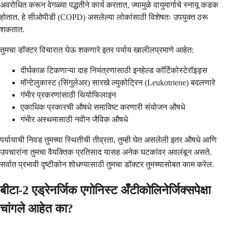
अवरोधित करून वेगळ्या पद्धतीने कार्य करतात, ज्यामुळे वायुमार्गाचे स्नायू कडक
होतात. हे सीओपीडी (COPD) असलेल्या लोकांसाठी विशेषतः उपयुक्त ठरू
शकतात.
तुमचा डॉक्टर विचारात घेऊ शकणारे इतर पर्याय खालीलप्रमाणे आहेत:
दीर्घकाळ टिकणाऱ्या दाह नियंत्रणासाठी इनहेल्ड कॉर्टिकोस्टेरॉइड्स
मॉन्टेलुकास्ट (सिंगुलेअर) सारखे ल्युकोट्रिन (Leukotriene) बदलणारे
गंभीर प्रकरणांसाठी थियोफिलाइन
एकाधिक प्रकारची औषधे समाविष्ट करणारी संयोजन औषधे
गंभीर अस्थमासाठी नवीन जैविक औषधे
पर्यायाची निवड तुमच्या स्थितीची तीव्रता, तुम्ही घेत असलेली इतर औषधे आणि
उपचारांना तुमचा वैयक्तिक प्रतिसाद यासह अनेक घटकांवर अवलंबून असते.
सर्वात प्रभावी दृष्टीकोन शोधण्यासाठी तुमचा डॉक्टर तुमच्यासोबत काम करेल.
बीटा-2 एड्रेनर्जिक एगोनिस्ट अँटीकोलिनेर्जिक्सपेक्षा
चांगले आहेत का?