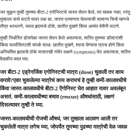
जर चुकून तुम्ही तुमच्या बीटा-2 एगोनिस्टचे जास्त सेवन केले, तर घाबरू नका, परंतु
तुम्हाला कसे वाटते यावर लक्ष द्या. जास्त प्रमाणात घेतल्याची सामान्य चिन्हे म्हणजे
तीव्र थरथरणे, जलद हृदयाचे ठोके, छातीत दुखणे किंवा अत्यंत बेचैनी वाटणे.
तुम्ही निर्धारित डोसपेक्षा जास्त सेवन केले असल्यास, त्वरित तुमच्या डॉक्टरांशी
किंवा फार्मासिस्टशी संपर्क साधा. छातीत दुखणे, श्वास घेण्यास त्रास होणे किंवा
अनियमित हृदयाचे ठोके यासारखी गंभीर लक्षणे (symptoms) येत असल्यास, त्वरित
वैद्यकीय मदत घ्या.
जर बीटा-2 एड्रेनर्जिक एगोनिस्टची मात्रा (dose) चुकली तर काय
करावे?एका चुकलेल्या मात्रेचं काय करायचं हे तुम्ही कमी-कालावधीचे
किंवा जास्त-कालावधीचे बीटा-2 ऍगोनिस्ट घेत आहात यावर अवलंबून
असतं. कमी-कालावधीच्या बचाव (rescue) औषधांसाठी, लक्षणं
दिसल्यावर तुम्ही ते घ्या.
जास्त-कालावधीची रोजची औषधं, जर तुम्हाला आठवण आली तर
चुकलेली मात्रा लगेच घ्या, जोपर्यंत तुमच्या पुढच्या मात्रेची वेळ जवळ