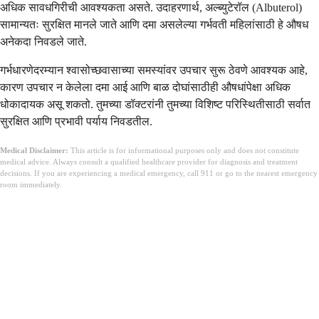
अधिक सावधगिरीची आवश्यकता असते. उदाहरणार्थ, अल्ब्युटेरॉल (Albuterol)
सामान्यतः सुरक्षित मानले जाते आणि दमा असलेल्या गर्भवती महिलांसाठी हे औषध
अनेकदा निवडले जाते.
गर्भधारणेदरम्यान श्वासोच्छवासाच्या समस्यांवर उपचार सुरू ठेवणे आवश्यक आहे,
कारण उपचार न केलेला दमा आई आणि बाळ दोघांसाठीही औषधांपेक्षा अधिक
धोकादायक असू शकतो. तुमच्या डॉक्टरांनी तुमच्या विशिष्ट परिस्थितीसाठी सर्वात
सुरक्षित आणि प्रभावी पर्याय निवडतील.
Medical Disclaimer:
This article is for informational purposes only and does not constitute
medical advice. Always consult a qualified healthcare provider for diagnosis and treatment
decisions. If you are experiencing a medical emergency, call 911 or go to the nearest emergency
room immediately.