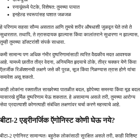
स्नायूंमध्ये पेटके, विशेषत: तुमच्या पायात
इनहेल्ड स्वरूपांसह घशात जळजळ
हे परिणाम सहसा सौम्य असतात आणि तुमचे शरीर औषधाशी जुळवून घेते तसे ते
सुधारतात. तथापि, ते त्रासदायक झाल्यास किंवा कालांतराने सुधारणा न झाल्यास,
तुम्ही तुमच्या डॉक्टरांशी संपर्क साधावा.
कमी सामान्य पण अधिक गंभीर दुष्परिणामांसाठी त्वरित वैद्यकीय मदत आवश्यक
आहे. यामध्ये छातीत तीव्र वेदना, अनियमित हृदयाचे ठोके, तीव्र चक्कर येणे किंवा
ऍलर्जीक रिॲक्शनची लक्षणे जसे की पुरळ, सूज किंवा गिळण्यास त्रास होणे यांचा
समावेश असू शकतो.
काही लोकांना रक्तातील साखरेच्या पातळीत बदल, झोपेच्या समस्या किंवा मूड बदल
यासारखे दुर्मिळ दुष्परिणाम येऊ शकतात. हे असामान्य असले तरी, तुमच्या आरोग्य
सेवा प्रदात्याशी कोणत्याही संबंधित लक्षणांवर चर्चा करणे महत्त्वाचे आहे.
बीटा-2 एड्रीनर्जिक ऍगोनिस्ट कोणी घेऊ नये?
बीटा-2 एगोनिस्ट सामान्यतः बहुतेक लोकांसाठी सुरक्षित असले तरी, काही विशिष्ट