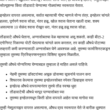
सोल्यूशन्स किंवा तोंडावाटे घेण्याच्या गोळ्यांच्या स्वरूपात येतात.
इनहेलर वापरत असल्यास, सर्वात महत्त्वाची गोष्ट म्हणजे योग्य तंत्र. इनहेलर चांगले
हलवा, पूर्णपणे श्वास सोडा, नंतर हळू, खोल श्वास घेताना खाली दाबा. शक्य
असल्यास 10 सेकंद श्वास रोखून धरा, नंतर हळू हळू श्वास सोडा.
तोंडावाटे औषधे घेताना, अन्नासोबतचा वेळ महत्त्वाचा असू शकतो. काही बीटा-2
एगोनिस्ट रिकाम्या पोटी घेतल्यास चांगले काम करतात, तर काही औषधे पोटाच्या
तक्रारी कमी करण्यासाठी अन्नासोबत घेणे आवश्यक आहे. तुमच्या फार्मासिस्टकडून
तुम्हाला तुमच्या प्रिस्क्रिप्शननुसार विशिष्ट सूचना मिळतील.
तुमची औषधे योग्यरित्या घेण्याबद्दल तुम्हाला हे माहित असले पाहिजे:
नेहमी तुमच्या डॉक्टरांच्या अचूक डोसच्या सूचनांचे पालन करा
शिफारस केल्यास तुमच्या इनहेलरसोबत स्पेसर डिव्हाइस वापरा
इनहेल्ड औषधे वापरल्यानंतर तुमचे तोंड स्वच्छ धुवा
तोंडावाटेची औषधे भरपूर पाण्यासोबत घ्या
तुमच्या इनहेलरमधून किती डोस वापरले आहेत याचा मागोवा घ्या
तुम्ही नेब्युलायझर वापरत असल्यास, औषध द्रव स्वरूपात येते जे बारीक धुक्यात