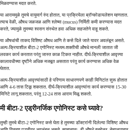
मिळवण्यास मदत करते.
या आराममुळे तुमचे वायुमार्ग रुंद होतात, या प्रक्रियेला ब्रॉन्कोडायलेशन म्हणतात.
त्याच वेळी, औषध जळजळ आणि श्लेष्मा (mucus) निर्मिती कमी करण्यास मदत
करते, ज्यामुळे तुमच्या श्वसन संस्थेत हवा अधिक सहजतेने वाहू शकते.
या औषधांची ताकद विशिष्ट औषध आणि ते कसे दिले जाते यावर अवलंबून असते.
अल्प-क्रियाशील बीटा-2 एगोनिस्ट मध्यम-शक्तीची औषधे मानली जातात जी
लवकर कार्य करतात परंतु जास्त काळ टिकत नाहीत. दीर्घ-क्रियाशील आवृत्त्या
कालावधीच्या दृष्टीने अधिक मजबूत असतात परंतु कार्य करण्यास अधिक वेळ
घेतात.
अल्प-क्रियाशील आवृत्त्यांसाठी हे परिणाम साधारणपणे काही मिनिटांत सुरू होतात
आणि 4-6 तास टिकू शकतात. दीर्घ-क्रियाशील आवृत्त्यांना कार्य करण्यास 15-30
मिनिटे लागू शकतात, परंतु 12-24 तास आराम मिळू शकतो.
मी बीटा-2 एड्रीनर्जिक एगोनिस्ट कसे घ्यावे?
तुम्ही तुमचे बीटा-2 एगोनिस्ट कसे घेता हे तुमच्या डॉक्टरांनी दिलेल्या विशिष्ट औषध
आणि वितरण पद्धतीवर अवलंबून असते. सामान्यतः, ही औषधे इनहेलर, नेब्युलायझर