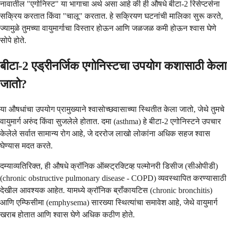
नावातील "एगोनिस्ट" या भागाचा अर्थ असा आहे की ही औषधे बीटा-2 रिसेप्टर्सना
सक्रिय करतात किंवा "चालू" करतात. हे सक्रियण घटनांची मालिका सुरू करते,
ज्यामुळे तुमच्या वायुमार्गाचा विस्तार होऊन आणि जळजळ कमी होऊन श्वास घेणे
सोपे होते.
बीटा-2 एड्रीनर्जिक एगोनिस्टचा उपयोग कशासाठी केला
जातो?
या औषधांचा उपयोग प्रामुख्याने श्वासोच्छवासाच्या स्थितीत केला जातो, जेथे तुमचे
वायुमार्ग अरुंद किंवा सुजलेले होतात. दमा (asthma) हे बीटा-2 एगोनिस्टने उपचार
केलेले सर्वात सामान्य रोग आहे, जे दररोज लाखो लोकांना अधिक सहज श्वास
घेण्यास मदत करते.
दम्याव्यतिरिक्त, ही औषधे क्रॉनिक ऑब्स्ट्रक्टिव्ह पल्मोनरी डिसीज (सीओपीडी)
(chronic obstructive pulmonary disease - COPD) व्यवस्थापित करण्यासाठी
देखील आवश्यक आहेत. यामध्ये क्रॉनिक ब्राँकायटिस (chronic bronchitis)
आणि एम्फिसीमा (emphysema) सारख्या स्थित्यांचा समावेश आहे, जेथे वायुमार्ग
खराब होतात आणि श्वास घेणे अधिक कठीण होते.