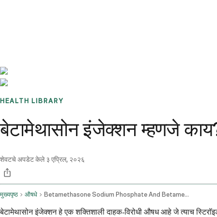
Benchmarks
Stories
FAQ
Sign up / Log in
HEALTH LIBRARY
बेटामेथासोन इंजेक्शन म्हणजे का
शेवटचे अपडेट केले
३ एप्रिल, २०२६
मुख्यपृष्ठ
औषधे
Betamethasone Sodium Phosphate And Betamethasone Acetate Injection Route
बेटामेथासोन इंजेक्शन हे एक शक्तिशाली दाहक-विरोधी औषध आहे जे त्याच स्टिरॉइड ह