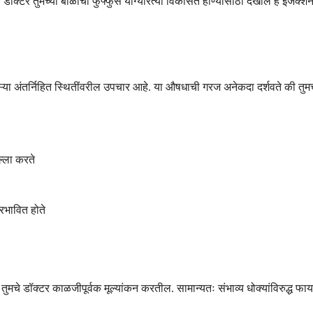
्टर तुमच्या बाळाची फुफ्फुसे योग्यरित्या विकसित होण्यासाठी देखील हे इंजेक्शन
ाऱ्या अंतर्निहित स्थितींवरील उपचार आहे. या औषधाची गरज अनेकदा दर्शवते की तुम
ल्ला करते
्रभावित होते
मचे डॉक्टर काळजीपूर्वक मूल्यांकन करतील. सामान्यतः संभाव्य धोक्यांविरुद्ध फायद्