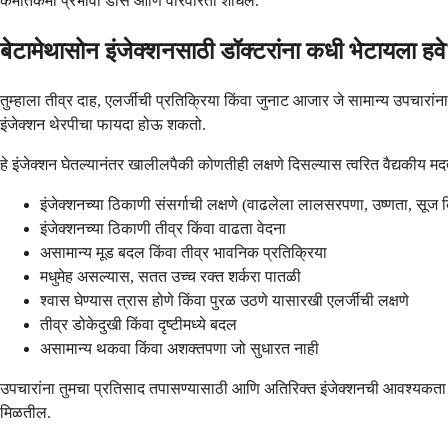
कमीतकमी प्रभावी डोस आणि वारंवारता शोधेल.
बेटामेथासोन इंजेक्शनसाठी डॉक्टरांना कधी भेटायला हव
तुम्हाला तीव्र दाह, एलर्जीची प्रतिक्रिया किंवा जुनाट आजार जे सामान्य उपचारांना
इंजेक्शन थेरपीचा फायदा होऊ शकतो.
हे इंजेक्शन घेतल्यानंतर खालीलपैकी कोणतीही लक्षणे दिसल्यास त्वरित वैद्यकीय मदत
इंजेक्शनच्या ठिकाणी संसर्गाची लक्षणे (वाढलेला लालसरपणा, उष्णता, सूज कि
इंजेक्शनच्या ठिकाणी तीव्र किंवा वाढता वेदना
असामान्य मूड बदल किंवा तीव्र भावनिक प्रतिक्रिया
मधुमेह असल्यास, सतत उच्च रक्त शर्करा पातळी
श्वास घेण्यास त्रास होणे किंवा पुरळ उठणे यासारखी एलर्जीची लक्षणे
तीव्र डोकेदुखी किंवा दृष्टीमध्ये बदल
असामान्य थकवा किंवा अशक्तपणा जो सुधारत नाही
उपचारांना तुमचा प्रतिसाद तपासण्यासाठी आणि अतिरिक्त इंजेक्शनची आवश्यकता आहे 
मिळतील.