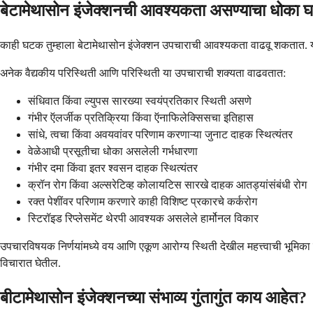
बेटामेथासोन इंजेक्शनची आवश्यकता असण्याचा धोका
काही घटक तुम्हाला बेटामेथासोन इंजेक्शन उपचाराची आवश्यकता वाढवू शकतात. या जो
अनेक वैद्यकीय परिस्थिती आणि परिस्थिती या उपचाराची शक्यता वाढवतात:
संधिवात किंवा ल्युपस सारख्या स्वयंप्रतिकार स्थिती असणे
गंभीर ऍलर्जीक प्रतिक्रिया किंवा ऍनाफिलेक्सिसचा इतिहास
सांधे, त्वचा किंवा अवयवांवर परिणाम करणाऱ्या जुनाट दाहक स्थित्यंतर
वेळेआधी प्रसूतीचा धोका असलेली गर्भधारणा
गंभीर दमा किंवा इतर श्वसन दाहक स्थित्यंतर
क्रॉन रोग किंवा अल्सरेटिव्ह कोलायटिस सारखे दाहक आतड्यांसंबंधी रोग
रक्त पेशींवर परिणाम करणारे काही विशिष्ट प्रकारचे कर्करोग
स्टिरॉइड रिप्लेसमेंट थेरपी आवश्यक असलेले हार्मोनल विकार
उपचारविषयक निर्णयांमध्ये वय आणि एकूण आरोग्य स्थिती देखील महत्त्वाची भूमिक
विचारात घेतील.
बीटामेथासोन इंजेक्शनच्या संभाव्य गुंतागुंत काय आहेत?