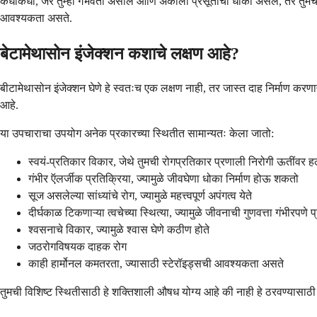
कधीकधी, जर तुम्ही गर्भवती असाल आणि अकाली प्रसूतीचा धोका असेल, तर तुमचे डॉक
आवश्यकता असते.
बेटामेथासोन इंजेक्शन कशाचे लक्षण आहे?
बीटामेथासोन इंजेक्शन घेणे हे स्वतःच एक लक्षण नाही, तर जास्त दाह निर्माण करण
आहे.
या उपचाराचा उपयोग अनेक प्रकारच्या स्थितीत सामान्यतः केला जातो:
स्वयं-प्रतिकार विकार, जेथे तुमची रोगप्रतिकार प्रणाली निरोगी ऊतींवर ह
गंभीर ऍलर्जीक प्रतिक्रिया, ज्यामुळे जीवघेणा धोका निर्माण होऊ शकतो
सूज असलेल्या सांध्यांचे रोग, ज्यामुळे महत्त्वपूर्ण अपंगत्व येते
दीर्घकाळ टिकणाऱ्या त्वचेच्या स्थित्या, ज्यामुळे जीवनाची गुणवत्ता गंभीरपणे प
श्वसनाचे विकार, ज्यामुळे श्वास घेणे कठीण होते
जठरोगविषयक दाहक रोग
काही हार्मोनल कमतरता, ज्यासाठी स्टेरॉइड्सची आवश्यकता असते
तुमची विशिष्ट स्थितीसाठी हे शक्तिशाली औषध योग्य आहे की नाही हे ठरवण्यासाठी तु