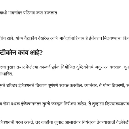
कधीकधी भावनांवर परिणाम करू शकतात
ीच द्यावे. योग्य वैद्यकीय देखरेख आणि मार्गदर्शनाशिवाय हे इंजेक्शन मिळवण्याचा क
ष्टीकोन काय आहे?
रजांनुसार तयार केलेल्या काळजीपूर्वक नियोजित दृष्टिकोनचे अनुसरण करतात. तुमच
 आधारित.
चे डॉक्टर इंजेक्शनचे ठिकाण पूर्णपणे स्वच्छ करतील. त्यानंतर, ते योग्य ठिकाणी, स्
य सेवा पथक इंजेक्शननंतर तुमचे जवळून निरीक्षण करेल. ते तुम्हाला क्रियाकलापांवर
 इंजेक्शनची गरज असते, तर काहींना जुनाट आजारांवर नियंत्रण ठेवण्यासाठी वेळो