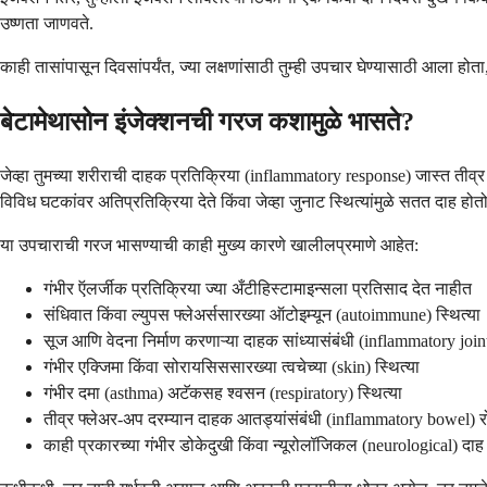
उष्णता जाणवते.
काही तासांपासून दिवसांपर्यंत, ज्या लक्षणांसाठी तुम्ही उपचार घेण्यासाठी आला 
बेटामेथासोन इंजेक्शनची गरज कशामुळे भासते?
जेव्हा तुमच्या शरीराची दाहक प्रतिक्रिया (inflammatory response) जास्त तीव्र 
विविध घटकांवर अतिप्रतिक्रिया देते किंवा जेव्हा जुनाट स्थित्यांमुळे सतत दाह होतो
या उपचाराची गरज भासण्याची काही मुख्य कारणे खालीलप्रमाणे आहेत:
गंभीर ऍलर्जीक प्रतिक्रिया ज्या अँटीहिस्टामाइन्सला प्रतिसाद देत नाहीत
संधिवात किंवा ल्युपस फ्लेअर्ससारख्या ऑटोइम्यून (autoimmune) स्थित्या
सूज आणि वेदना निर्माण करणाऱ्या दाहक सांध्यासंबंधी (inflammatory joint
गंभीर एक्जिमा किंवा सोरायसिससारख्या त्वचेच्या (skin) स्थित्या
गंभीर दमा (asthma) अटॅकसह श्वसन (respiratory) स्थित्या
तीव्र फ्लेअर-अप दरम्यान दाहक आतड्यांसंबंधी (inflammatory bowel) र
काही प्रकारच्या गंभीर डोकेदुखी किंवा न्यूरोलॉजिकल (neurological) दाह