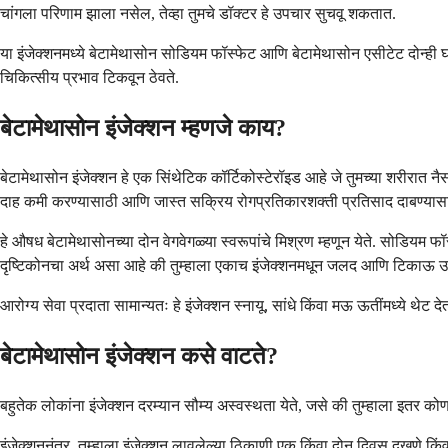
चांगला परिणाम झाला नसेल, तेव्हा तुमचे डॉक्टर हे उपचार सुचवू शकतात.
या इंजेक्शनमध्ये बेटामेथासोन सोडियम फॉस्फेट आणि बेटामेथासोन एसीटेट दोन
चिकित्सीय प्रभाव टिकवून ठेवते.
बेटामेथासोन इंजेक्शन म्हणजे काय?
बेटामेथासोन इंजेक्शन हे एक सिंथेटिक कॉर्टिकोस्टेरॉइड आहे जे तुमच्या शरीरात न
दाह कमी करण्यासाठी आणि जास्त सक्रिय रोगप्रतिकारशक्ती प्रतिसाद दाबण्यास
हे औषध बेटामेथासोनच्या दोन वेगवेगळ्या स्वरूपांचे मिश्रण म्हणून येते. सोडियम फॉ
दृष्टिकोनचा अर्थ असा आहे की तुम्हाला एकाच इंजेक्शनमधून जलद आणि टिकाऊ 
आरोग्य सेवा प्रदाता सामान्यतः हे इंजेक्शन स्नायू, सांधे किंवा मऊ ऊतींमध्ये थेट
बेटामेथासोन इंजेक्शन कसे वाटते?
बहुतेक लोकांना इंजेक्शन दरम्यान सौम्य अस्वस्थता येते, जसे की तुम्हाला इतर क
इंजेक्शननंतर, तुम्हाला इंजेक्शन लावलेल्या ठिकाणी एक किंवा दोन दिवस दुखणे किंव