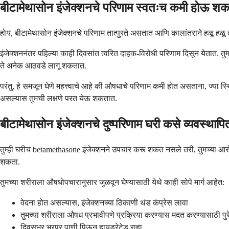
बीटामेथासोन इंजेक्शनचे परिणाम स्वतःच कमी होऊ श
होय, बीटामेथासोन इंजेक्शनचे परिणाम तात्पुरते असतात आणि कालांतराने हळू ह
इंजेक्शननंतर पहिल्या काही दिवसांत त्वरित दाहक-विरोधी परिणाम दिसून येतात.
ते अनेक आठवडे लागू शकतात.
परंतु, हे समजून घेणे महत्त्वाचे आहे की औषधाचे परिणाम कमी होत असताना, ज्य
असल्यास तुमची लक्षणे परत येऊ शकतात.
बीटामेथासोन इंजेक्शनचे दुष्परिणाम घरी कसे व्यवस्थाप
तुम्ही घरीच betamethasone इंजेक्शनने उपचार करू शकत नसले तरी, तुमच्या आरोग्य स
शकता.
तुमच्या शरीराला औषधोपचारानुसार जुळवून घेण्यासाठी येथे काही सोपे मार्ग आहेत:
वेदना होत असल्यास, इंजेक्शनच्या ठिकाणी थंड कंप्रेस लावा
तुमच्या शरीराला औषध प्रभावीपणे प्रक्रिया करण्यास मदत करण्यासाठी प
दिवसभर भरपूर पाणी पिऊन हायड्रेटेड राहा