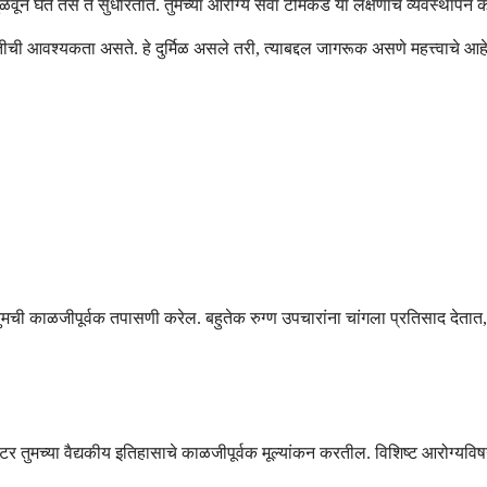
ळवून घेते तसे ते सुधारतात. तुमच्या आरोग्य सेवा टीमकडे या लक्षणांचे व्यवस्थाप
ीची आवश्यकता असते. हे दुर्मिळ असले तरी, त्याबद्दल जागरूक असणे महत्त्वाचे आहे
ठी तुमची काळजीपूर्वक तपासणी करेल. बहुतेक रुग्ण उपचारांना चांगला प्रतिसाद दे
 डॉक्टर तुमच्या वैद्यकीय इतिहासाचे काळजीपूर्वक मूल्यांकन करतील. विशिष्ट आरोग्