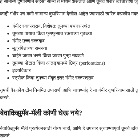
हे सामान्य दुष्परिणाम सहसा सौम्य ते मध्यम असतात आणि तुमचे शरीर उपचारांशी जु
काही गंभीर पण कमी सामान्य दुष्परिणाम देखील आहेत ज्यासाठी त्वरित वैद्यकीय मदत
गंभीर रक्तस्त्राव, विशेषत: तुमच्या पचनसंस्थेत
तुमच्या पायात किंवा फुफ्फुसात रक्ताच्या गुठळ्या
गंभीर उच्च रक्तदाब
मूत्रपिंडाच्या समस्या
घाईने जखम भरणे किंवा जखम पुन्हा उघडणे
तुमच्या पोटात किंवा आतड्यांमध्ये छिद्र (perforations)
हृदयविकार
स्ट्रोक किंवा तुमच्या मेंदूत इतर गंभीर रक्तस्त्राव
तुमची वैद्यकीय टीम नियमित तपासणी आणि चाचण्यांद्वारे या गंभीर दुष्परिणामांसा
करते.
बेवाकिझुमॅब-मॅली कोणी घेऊ नये?
बेवाकिझुमॅब-मॅली प्रत्येकासाठी योग्य नाही, आणि हे उपचार सुचवण्यापूर्वी तुमचे
शकते.