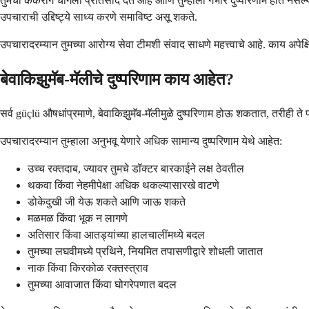
तुमचा कर्करोग चांगला प्रतिसाद देत आहे आणि तुम्हाला गंभीर दुष्परिणाम होत नसल्य
उपचाराची उद्दिष्ट्ये साध्य करणे समाविष्ट असू शकते.
उपचारादरम्यान तुमच्या आरोग्य सेवा टीमशी संवाद साधणे महत्त्वाचे आहे. काय अपे
बेवाकिझुमॅब-मॅलीचे दुष्परिणाम काय आहेत?
सर्व güçlü औषधांप्रमाणे, बेवाकिझुमॅब-मॅलीमुळे दुष्परिणाम होऊ शकतात, तरीही ते
उपचारादरम्यान तुम्हाला अनुभवू येणारे अधिक सामान्य दुष्परिणाम येथे आहेत:
उच्च रक्तदाब, ज्यावर तुमचे डॉक्टर बारकाईने लक्ष ठेवतील
थकवा किंवा नेहमीपेक्षा अधिक थकल्यासारखे वाटणे
डोकेदुखी जी येऊ शकते आणि जाऊ शकते
मळमळ किंवा भूक न लागणे
अतिसार किंवा आतड्यांच्या हालचालींमध्ये बदल
तुमच्या लघवीमध्ये प्रथिने, नियमित तपासणीद्वारे शोधली जातात
नाक किंवा किरकोळ रक्तस्त्राव
तुमच्या आवाजात किंवा घोगरेपणात बदल