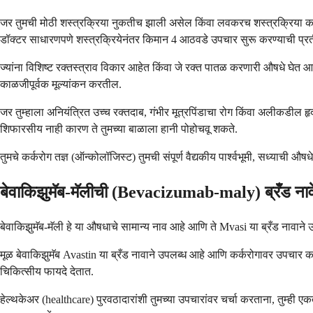
जर तुमची मोठी शस्त्रक्रिया नुकतीच झाली असेल किंवा लवकरच शस्त्रक्रिया करण
डॉक्टर साधारणपणे शस्त्रक्रियेनंतर किमान 4 आठवडे उपचार सुरू करण्याची प्रत
ज्यांना विशिष्ट रक्तस्त्राव विकार आहेत किंवा जे रक्त पातळ करणारी औषधे घेत आहेत
काळजीपूर्वक मूल्यांकन करतील.
जर तुम्हाला अनियंत्रित उच्च रक्तदाब, गंभीर मूत्रपिंडाचा रोग किंवा अलीकडील
शिफारसीय नाही कारण ते तुमच्या बाळाला हानी पोहोचवू शकते.
तुमचे कर्करोग तज्ञ (ऑन्कोलॉजिस्ट) तुमची संपूर्ण वैद्यकीय पार्श्वभूमी, सध्या
बेवाकिझुमॅब-मॅलीची (Bevacizumab-maly) ब्रँड नाव
बेवाकिझुमॅब-मॅली हे या औषधाचे सामान्य नाव आहे आणि ते Mvasi या ब्रँड नावाने 
मूळ बेवाकिझुमॅब Avastin या ब्रँड नावाने उपलब्ध आहे आणि कर्करोगावर उपचार करण
चिकित्सीय फायदे देतात.
हेल्थकेअर (healthcare) पुरवठादारांशी तुमच्या उपचारांवर चर्चा करताना, तुम्ही एक