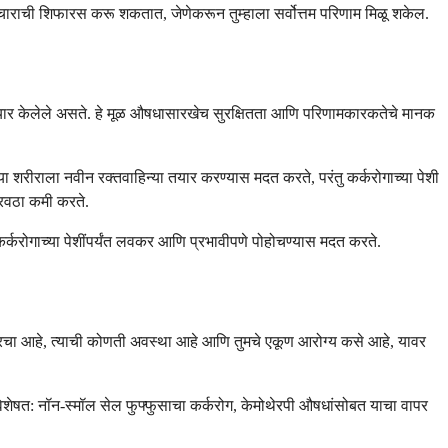
 उपचाराची शिफारस करू शकतात, जेणेकरून तुम्हाला सर्वोत्तम परिणाम मिळू शकेल.
ने तयार केलेले असते. हे मूळ औषधासारखेच सुरक्षितता आणि परिणामकारकतेचे मानक
ा शरीराला नवीन रक्तवाहिन्या तयार करण्यास मदत करते, परंतु कर्करोगाच्या पेशी
ुरवठा कमी करते.
ल कर्करोगाच्या पेशींपर्यंत लवकर आणि प्रभावीपणे पोहोचण्यास मदत करते.
ारचा आहे, त्याची कोणती अवस्था आहे आणि तुमचे एकूण आरोग्य कसे आहे, यावर
, विशेषत: नॉन-स्मॉल सेल फुफ्फुसाचा कर्करोग, केमोथेरपी औषधांसोबत याचा वापर