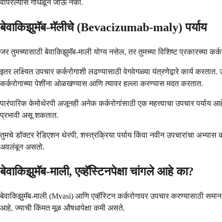
वापरल्यास गोंधळून जाऊ नका.
बेवाकिझुमॅब-मॅलीचे (Bevacizumab-maly) पर्याय
जर तुमच्यासाठी बेवाकिझुमॅब-माली योग्य नसेल, तर तुमच्या विशिष्ट प्रकारच्या क
इतर लक्ष्यित उपचार कर्करोगाशी लढण्यासाठी वेगवेगळ्या यंत्रणेद्वारे कार्य करता
कर्करोगाच्या पेशींना ओळखण्यास आणि त्यावर हल्ला करण्यास मदत करतात.
पारंपारिक केमोथेरपी अजूनही अनेक कर्करोगांसाठी एक महत्त्वाचा उपचार पर्याय आ
प्रभावी असू शकतात.
तुमचे डॉक्टर रेडिएशन थेरपी, शस्त्रक्रिया पर्याय किंवा नवीन उपचारांचा अभ्यास 
अवलंबून असतो.
बेवाकिझुमॅब-माली, एव्हॅस्टिनपेक्षा चांगले आहे का?
बेवाकिझुमॅब-माली (Mvasi) आणि एव्हॅस्टिन कर्करोगावर उपचार करण्यासाठी समान प
आहे, ज्याची किंमत मूळ औषधापेक्षा कमी असते.