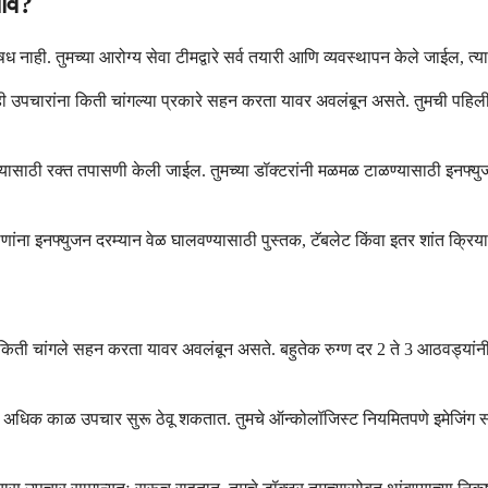
ावे?
औषध नाही. तुमच्या आरोग्य सेवा टीमद्वारे सर्व तयारी आणि व्यवस्थापन केले जाईल, त्य
म्ही उपचारांना किती चांगल्या प्रकारे सहन करता यावर अवलंबून असते. तुमची पहि
पासण्यासाठी रक्त तपासणी केली जाईल. तुमच्या डॉक्टरांनी मळमळ टाळण्यासाठी इनफ्य
्णांना इनफ्युजन दरम्यान वेळ घालवण्यासाठी पुस्तक, टॅबलेट किंवा इतर शांत क्रिय
किती चांगले सहन करता यावर अवलंबून असते. बहुतेक रुग्ण दर 2 ते 3 आठवड्यांनी उ
ा अधिक काळ उपचार सुरू ठेवू शकतात. तुमचे ऑन्कोलॉजिस्ट नियमितपणे इमेजिंग स्