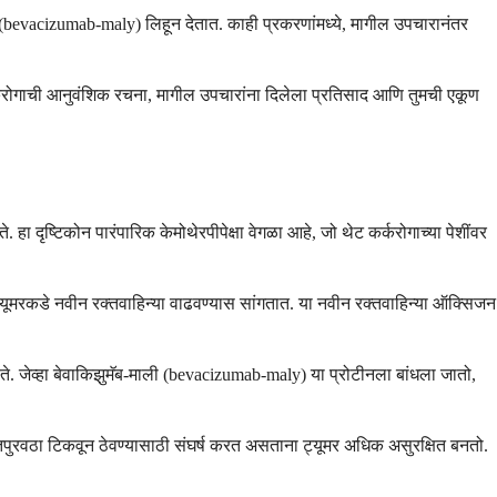
ाली (bevacizumab-maly) लिहून देतात. काही प्रकरणांमध्ये, मागील उपचारानंतर
ा कर्करोगाची आनुवंशिक रचना, मागील उपचारांना दिलेला प्रतिसाद आणि तुमची एकूण
. हा दृष्टिकोन पारंपारिक केमोथेरपीपेक्षा वेगळा आहे, जो थेट कर्करोगाच्या पेशींवर
 ट्यूमरकडे नवीन रक्तवाहिन्या वाढवण्यास सांगतात. या नवीन रक्तवाहिन्या ऑक्सिजन
े. जेव्हा बेवाकिझुमॅब-माली (bevacizumab-maly) या प्रोटीनला बांधला जातो,
पुरवठा टिकवून ठेवण्यासाठी संघर्ष करत असताना ट्यूमर अधिक असुरक्षित बनतो.