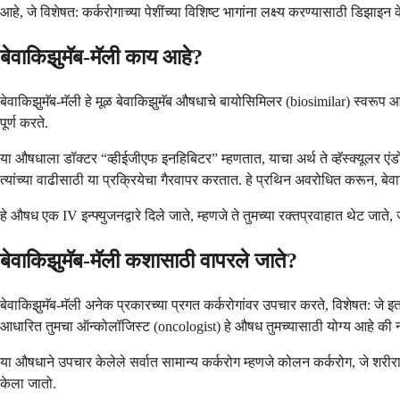
आहे, जे विशेषत: कर्करोगाच्या पेशींच्या विशिष्ट भागांना लक्ष्य करण्यासाठी डिझ
बेवाकिझुमॅब-मॅली काय आहे?
बेवाकिझुमॅब-मॅली हे मूळ बेवाकिझुमॅब औषधाचे बायोसिमिलर (biosimilar) स्वरूप 
पूर्ण करते.
या औषधाला डॉक्टर “व्हीईजीएफ इनहिबिटर” म्हणतात, याचा अर्थ ते व्हॅस्क्यूलर एं
त्यांच्या वाढीसाठी या प्रक्रियेचा गैरवापर करतात. हे प्रथिन अवरोधित करून, 
हे औषध एक IV इन्फ्युजनद्वारे दिले जाते, म्हणजे ते तुमच्या रक्तप्रवाहात थेट जात
बेवाकिझुमॅब-मॅली कशासाठी वापरले जाते?
बेवाकिझुमॅब-मॅली अनेक प्रकारच्या प्रगत कर्करोगांवर उपचार करते, विशेषत: ज
आधारित तुमचा ऑन्कोलॉजिस्ट (oncologist) हे औषध तुमच्यासाठी योग्य आहे की न
या औषधाने उपचार केलेले सर्वात सामान्य कर्करोग म्हणजे कोलन कर्करोग, जे शरीरा
केला जातो.