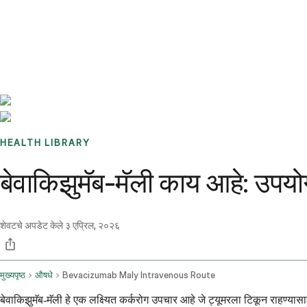
Benchmarks
Stories
FAQ
Sign up / Log in
HEALTH LIBRARY
बेवाकिझुमॅब-मॅली काय आहे: उपय
शेवटचे अपडेट केले
३ एप्रिल, २०२६
मुख्यपृष्ठ
औषधे
Bevacizumab Maly Intravenous Route
बेवाकिझुमॅब-मॅली हे एक लक्ष्यित कर्करोग उपचार आहे जे ट्यूमरला टिकून राहण्य