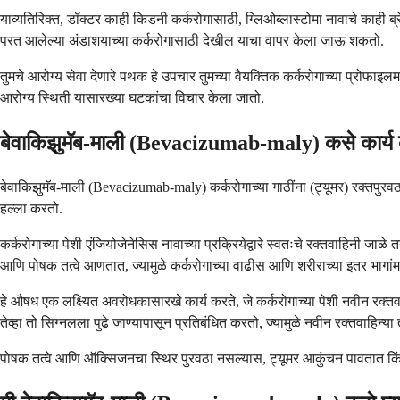
याव्यतिरिक्त, डॉक्टर काही किडनी कर्करोगासाठी, ग्लिओब्लास्टोमा नावाचे काही ब
परत आलेल्या अंडाशयाच्या कर्करोगासाठी देखील याचा वापर केला जाऊ शकतो.
तुमचे आरोग्य सेवा देणारे पथक हे उपचार तुमच्या वैयक्तिक कर्करोगाच्या प्रोफाइ
आरोग्य स्थिती यासारख्या घटकांचा विचार केला जातो.
बेवाकिझुमॅब-माली (Bevacizumab-maly) कसे कार्य
बेवाकिझुमॅब-माली (Bevacizumab-maly) कर्करोगाच्या गाठींना (ट्यूमर) रक्तपुरवठा करण
हल्ला करतो.
कर्करोगाच्या पेशी एंजियोजेनेसिस नावाच्या प्रक्रियेद्वारे स्वतःचे रक्तवाहिनी
आणि पोषक तत्वे आणतात, ज्यामुळे कर्करोगाच्या वाढीस आणि शरीराच्या इतर भागांम
हे औषध एक लक्ष्यित अवरोधकासारखे कार्य करते, जे कर्करोगाच्या पेशी नवीन रक्त
तेव्हा तो सिग्नलला पुढे जाण्यापासून प्रतिबंधित करतो, ज्यामुळे नवीन रक्तवाहिन्या 
पोषक तत्वे आणि ऑक्सिजनचा स्थिर पुरवठा नसल्यास, ट्यूमर आकुंचन पावतात किं