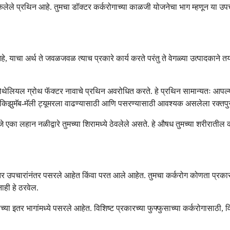
ाइन केलेले प्रथिन आहे. तुमचा डॉक्टर कर्करोगाच्या काळजी योजनेचा भाग म्हणून या
आहे, याचा अर्थ ते जवळजवळ त्याच प्रकारे कार्य करते परंतु ते वेगळ्या उत्पादका
डोथेलियल ग्रोथ फॅक्टर नावाचे प्रथिन अवरोधित करते. हे प्रथिन सामान्यतः आपल्य
बेवाकिझुमॅब-मॅली ट्यूमरला वाढण्यासाठी आणि पसरण्यासाठी आवश्यक असलेला रक्तप
े, जे एका लहान नळीद्वारे तुमच्या शिरामध्ये ठेवलेले असते. हे औषध तुमच्या शरीराती
े इतर उपचारांनंतर पसरले आहेत किंवा परत आले आहेत. तुमचा कर्करोग कोणता प्रक
ाही हे ठरवेल.
च्या इतर भागांमध्ये पसरले आहेत. विशिष्ट प्रकारच्या फुफ्फुसाच्या कर्करोगासाठी