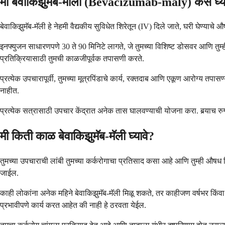
मी बेवाकिझुमॅब-माली (Bevacizumab-maly) कसे घ्य
बेवाकिझुमॅब-मॅली हे नेहमी वैद्यकीय सुविधेत शिरेतून (IV) दिले जाते, घरी घेण्याचे 
इनफ्युजन साधारणपणे 30 ते 90 मिनिटे लागते, जे तुमच्या विशिष्ट डोसवर आणि तु
प्रतिक्रियासाठी तुमची काळजीपूर्वक तपासणी करते.
प्रत्येक उपचारापूर्वी, तुमच्या मूत्रपिंडाचे कार्य, रक्तदाब आणि एकूण आरोग्य त
नाहीत.
प्रत्येक सत्रासाठी उपचार केंद्रात अनेक तास घालवण्याची योजना करा. बर्‍याच रुग
मी किती काळ बेवाकिझुमॅब-मॅली घ्यावे?
तुमच्या उपचाराची लांबी तुमच्या कर्करोगाचा प्रतिसाद कसा आहे आणि तुम्ही औषध 
जाईल.
काही लोकांना अनेक महिने बेवाकिझुमॅब-मॅली मिळू शकते, तर काहीजण वर्षभर किंव
प्रभावीपणे कार्य करत आहेत की नाही हे ठरवता येईल.