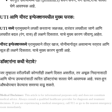
घरगुती उपायांमध्ये दही (probiotics) सेवन करणे, पण डॉक्टरांचा सल्ला
घेणे आवश्यक आहे.
UTI आणि यीस्ट इन्फेक्शनमधील मुख्य फरक:
UTI मध्ये
प्रामुख्याने लघवी करताना जळजळ, वारंवार लघवीला जाणे आणि
लघवीत बदल (रंग, वास) ही लक्षणे दिसतात. याचे मुख्य कारण जीवाणू आहेत.
यीस्ट इन्फेक्शनमध्ये
प्रामुख्याने तीव्र खाज, योनीमार्गातून असामान्य स्त्राव आणि
सूज ही लक्षणे दिसतात. याचे मुख्य कारण बुरशी आहे.
डॉक्टरांना कधी भेटावे?
जर तुम्हाला वरीलपैकी कोणतीही लक्षणे दिसत असतील, तर अचूक निदानासाठी
आणि योग्य उपचारांसाठी त्वरित डॉक्टरांचा सल्ला घेणे आवश्यक आहे. स्वतःहून
औषधोपचार केल्यास समस्या वाढू शकते.
Medical Disclaimer:
This article is for informational purposes only and does not constitute
medical advice. Always consult a qualified healthcare provider for diagnosis and treatment
decisions. If you are experiencing a medical emergency, call 911 or go to the nearest emergency
room immediately.