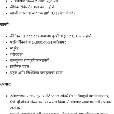
योनीमार्गात जळजळ आणि सूज येणे
लैंगिक संबंध ठेवताना वेदना होणे
लघवी करताना जळजळ होणे (UTI पेक्षा वेगळे)
कारणे:
कॅन्डिडा (Candida) नावाच्या बुरशीची (Fungus) वाढ होणे.
प्रतिजैविकांचा (Antibiotics) अतिवापर
मधुमेह
गरोदरपण
कमकुवत रोगप्रतिकारशक्ती
हार्मोनल बदल
घट्ट आणि सिंथेटिक कपड्यांचा वापर
उपचार:
डॉक्टरांच्या सल्ल्यानुसार अँटीफंगल औषधे (Antifungal medications)
घेणे. ही औषधे गोळ्यांच्या स्वरूपात किंवा योनीमार्गात लावण्यासाठी उपलब्ध
असतात.