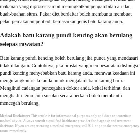
makanan yang diproses sambil meningkatkan pengambilan air dan
buah-buahan sitrus. Pakar diet berdaftar boleh membantu membuat
pelan pemakanan peribadi berdasarkan jenis batu karang anda.
Adakah batu karang pundi kencing akan berulang
selepas rawatan?
Batu karang pundi kencing boleh berulang jika punca yang mendasari
tidak ditangani. Contohnya, jika prostat yang membesar atau disfungsi
pundi kencing menyebabkan batu karang anda, merawat keadaan ini
mengurangkan risiko anda untuk mengalami batu karang baru.
Mengikuti cadangan pencegahan doktor anda, kekal terhidrat, dan
menghadiri temu janji susulan secara berkala boleh membantu
mencegah berulang.
Medical Disclaimer:
This article is for informational purposes only and does not constitute
medical advice. Always consult a qualified healthcare provider for diagnosis and treatment
decisions. If you are experiencing a medical emergency, call 911 or go to the nearest emergency
room immediately.