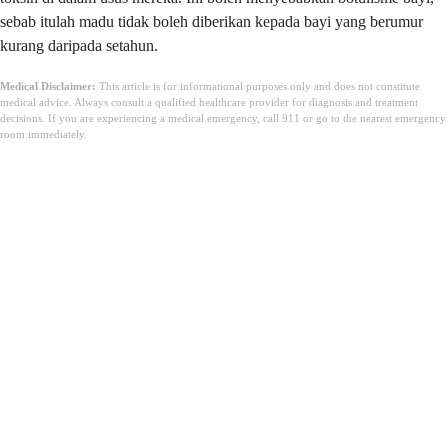
sebab itulah madu tidak boleh diberikan kepada bayi yang berumur
kurang daripada setahun.
Medical Disclaimer:
This article is for informational purposes only and does not constitute
medical advice. Always consult a qualified healthcare provider for diagnosis and treatment
decisions. If you are experiencing a medical emergency, call 911 or go to the nearest emergency
room immediately.