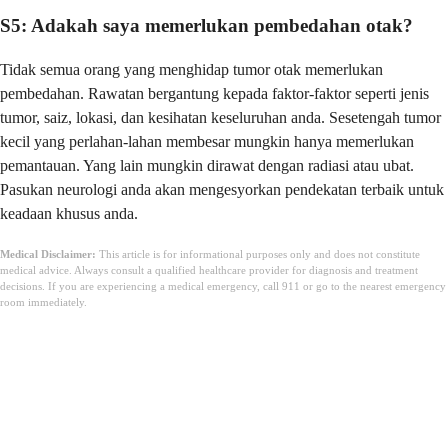
S5: Adakah saya memerlukan pembedahan otak?
Tidak semua orang yang menghidap tumor otak memerlukan
pembedahan. Rawatan bergantung kepada faktor-faktor seperti jenis
tumor, saiz, lokasi, dan kesihatan keseluruhan anda. Sesetengah tumor
kecil yang perlahan-lahan membesar mungkin hanya memerlukan
pemantauan. Yang lain mungkin dirawat dengan radiasi atau ubat.
Pasukan neurologi anda akan mengesyorkan pendekatan terbaik untuk
keadaan khusus anda.
Medical Disclaimer:
This article is for informational purposes only and does not constitute
medical advice. Always consult a qualified healthcare provider for diagnosis and treatment
decisions. If you are experiencing a medical emergency, call 911 or go to the nearest emergency
room immediately.