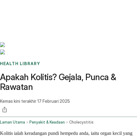
Benchmarks
Stories
FAQ
Sign up / Log in
HEALTH LIBRARY
Apakah Kolitis? Gejala, Punca &
Rawatan
Kemas kini terakhir
17 Februari 2025
Laman Utama
Penyakit & Keadaan
Cholecystitis
Kolitis ialah keradangan pundi hempedu anda, iaitu organ kecil yang