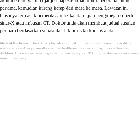
akan mempunyai temujanji setiap 3-6 bulan untuk beberapa tahun
pertama, kemudian kurang kerap dari masa ke masa. Lawatan ini
biasanya termasuk pemeriksaan fizikal dan ujian pengimejan seperti
sinar-X atau imbasan CT. Doktor anda akan membuat jadual susulan
peribadi berdasarkan situasi dan faktor risiko khusus anda.
Medical Disclaimer:
This article is for informational purposes only and does not constitute
medical advice. Always consult a qualified healthcare provider for diagnosis and treatment
decisions. If you are experiencing a medical emergency, call 911 or go to the nearest emergency
room immediately.