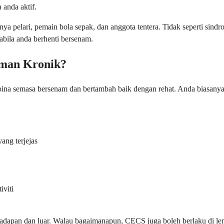
anda aktif.
amanya pelari, pemain bola sepak, dan anggota tentera. Tidak seperti
abila anda berhenti bersenam.
man Kronik?
a semasa bersenam dan bertambah baik dengan rehat. Anda biasanya ak
ang terjejas
iviti
adapan dan luar. Walau bagaimanapun, CECS juga boleh berlaku di len