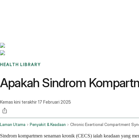
Benchmarks
Stories
FAQ
Sign up / Log in
HEALTH LIBRARY
Apakah Sindrom Kompartm
Kemas kini terakhir
17 Februari 2025
Laman Utama
Penyakit & Keadaan
Chronic Exertional Compartment Sy
Sindrom kompartmen senaman kronik (CECS) ialah keadaan yang menya