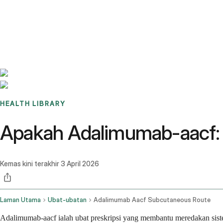
Benchmarks
Stories
FAQ
Sign up / Log in
HEALTH LIBRARY
Apakah Adalimumab-aacf: 
Kemas kini terakhir
3 April 2026
Laman Utama
Ubat-ubatan
Adalimumab Aacf Subcutaneous Route
Adalimumab-aacf ialah ubat preskripsi yang membantu meredakan sistem