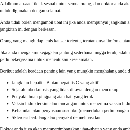
Adalimumab-aacf tidak sesuai untuk semua orang, dan doktor anda akan 
untuk digunakan dengan selamat.
Anda tidak boleh mengambil ubat ini jika anda mempunyai jangkitan akti
jangkitan ini dengan berkesan.
Orang yang menghidap jenis kanser tertentu, terutamanya limfoma atau
Jika anda mengalami kegagalan jantung sederhana hingga teruk, adali
perlu bekerjasama untuk menentukan keselamatan.
Berikut adalah keadaan penting lain yang mungkin menghalang anda d
Jangkitan hepatitis B atau hepatitis C yang aktif
Sejarah tuberkulosis yang tidak dirawat dengan mencukupi
Penyakit buah pinggang atau hati yang teruk
Vaksin hidup terkini atau rancangan untuk menerima vaksin hid
Kehamilan atau penyusuan susu ibu (memerlukan pertimbangan 
Sklerosis berbilang atau penyakit demielinasi lain
Doktor anda juga akan mempertimbangkan ubat-ubatan yang anda ambil