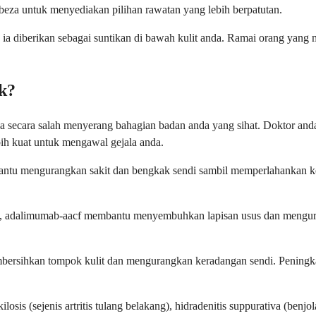
rbeza untuk menyediakan pilihan rawatan yang lebih berpatutan.
a diberikan sebagai suntikan di bawah kulit anda. Ramai orang yang m
k?
 secara salah menyerang bahagian badan anda yang sihat. Doktor and
ih kuat untuk mengawal gejala anda.
mbantu mengurangkan sakit dan bengkak sendi sambil memperlahankan k
ratif, adalimumab-aacf membantu menyembuhkan lapisan usus dan meng
h membersihkan tompok kulit dan mengurangkan keradangan sendi. Pening
sis (sejenis artritis tulang belakang), hidradenitis suppurativa (benjo