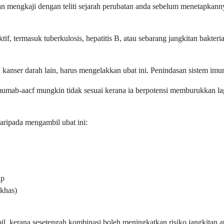
mengkaji dengan teliti sejarah perubatan anda sebelum menetapkannya. 
f, termasuk tuberkulosis, hepatitis B, atau sebarang jangkitan bakteri
 kanser darah lain, harus mengelakkan ubat ini. Penindasan sistem im
mumab-aacf mungkin tidak sesuai kerana ia berpotensi memburukkan lag
aripada mengambil ubat ini:
up
khas)
, kerana sesetengah kombinasi boleh meningkatkan risiko jangkitan a