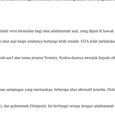
alah versi biosimilar bagi ubat adalimumab asal, yang dijual di bawa
ti ubat asal tetapi selalunya berharga lebih rendah. FDA telah melulus
aacf atau nama jenama Yusimry. Kedua-duanya merujuk kepada ubat y
an sampingan yang merisaukan, beberapa ubat alternatif tersedia. Do
), dan golimumab (Simponi). Ini berfungsi serupa dengan adalimumab te