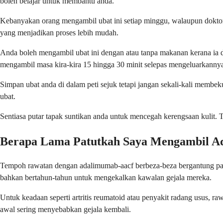
boleh belajar untuk membantu anda.
Kebanyakan orang mengambil ubat ini setiap minggu, walaupun doktor 
yang menjadikan proses lebih mudah.
Anda boleh mengambil ubat ini dengan atau tanpa makanan kerana ia 
mengambil masa kira-kira 15 hingga 30 minit selepas mengeluarkannya 
Simpan ubat anda di dalam peti sejuk tetapi jangan sekali-kali memb
ubat.
Sentiasa putar tapak suntikan anda untuk mencegah kerengsaan kulit
Berapa Lama Patutkah Saya Mengambil A
Tempoh rawatan dengan adalimumab-aacf berbeza-beza bergantung pada
bahkan bertahun-tahun untuk mengekalkan kawalan gejala mereka.
Untuk keadaan seperti artritis reumatoid atau penyakit radang usus, r
awal sering menyebabkan gejala kembali.