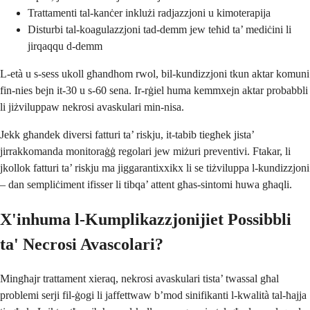
Trattamenti tal-kanċer inklużi radjazzjoni u kimoterapija
Disturbi tal-koagulazzjoni tad-demm jew teħid ta’ mediċini li
jirqaqqu d-demm
L-età u s-sess ukoll għandhom rwol, bil-kundizzjoni tkun aktar komuni
fin-nies bejn it-30 u s-60 sena. Ir-rġiel huma kemmxejn aktar probabbli
li jiżviluppaw nekrosi avaskulari min-nisa.
Jekk għandek diversi fatturi ta’ riskju, it-tabib tiegħek jista’
jirrakkomanda monitoraġġ regolari jew miżuri preventivi. Ftakar, li
jkollok fatturi ta’ riskju ma jiggarantixxikx li se tiżviluppa l-kundizzjoni
– dan sempliċiment ifisser li tibqa’ attent għas-sintomi huwa għaqli.
X'inhuma l-Kumplikazzjonijiet Possibbli
ta' Necrosi Avascolari?
Mingħajr trattament xieraq, nekrosi avaskulari tista’ twassal għal
problemi serji fil-ġogi li jaffettwaw b’mod sinifikanti l-kwalità tal-ħajja