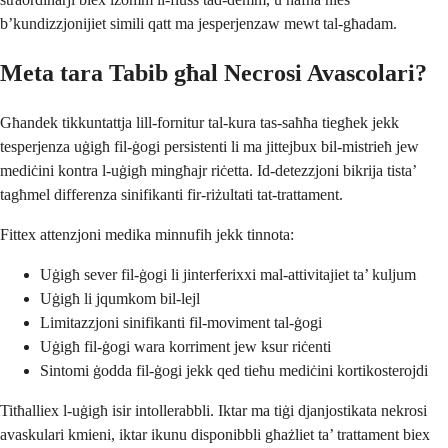
b’kundizzjonijiet simili qatt ma jesperjenzaw mewt tal-għadam.
Meta tara Tabib għal Necrosi Avascolari?
Għandek tikkuntattja lill-fornitur tal-kura tas-saħħa tiegħek jekk
tesperjenza uġigħ fil-ġogi persistenti li ma jittejbux bil-mistrieħ jew
mediċini kontra l-uġigħ mingħajr riċetta. Id-detezzjoni bikrija tista’
tagħmel differenza sinifikanti fir-riżultati tat-trattament.
Fittex attenzjoni medika minnufih jekk tinnota:
Uġigħ sever fil-ġogi li jinterferixxi mal-attivitajiet ta’ kuljum
Uġigħ li jqumkom bil-lejl
Limitazzjoni sinifikanti fil-moviment tal-ġogi
Uġigħ fil-ġogi wara korriment jew ksur riċenti
Sintomi ġodda fil-ġogi jekk qed tieħu mediċini kortikosterojdi
Titħalliex l-uġigħ isir intollerabbli. Iktar ma tiġi djanjostikata nekrosi
avaskulari kmieni, iktar ikunu disponibbli għażliet ta’ trattament biex