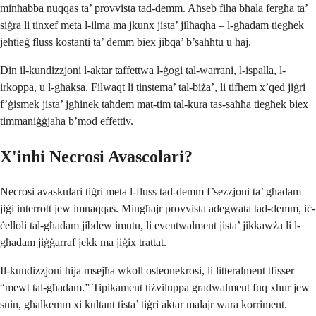
minħabba nuqqas ta’ provvista tad-demm. Aħseb fiha bħala fergħa ta’
siġra li tinxef meta l-ilma ma jkunx jista’ jilħaqha – l-għadam tiegħek
jeħtieġ fluss kostanti ta’ demm biex jibqa’ b’saħħtu u ħaj.
Din il-kundizzjoni l-aktar taffettwa l-ġogi tal-warrani, l-ispalla, l-
irkoppa, u l-għaksa. Filwaqt li tinstema’ tal-biża’, li tifhem x’qed jiġri
f’ġismek jista’ jgħinek taħdem mat-tim tal-kura tas-saħħa tiegħek biex
timmaniġġjaha b’mod effettiv.
X'inhi Necrosi Avascolari?
Necrosi avaskulari tiġri meta l-fluss tad-demm f’sezzjoni ta’ għadam
jiġi interrott jew imnaqqas. Mingħajr provvista adegwata tad-demm, iċ-
ċelloli tal-għadam jibdew imutu, li eventwalment jista’ jikkawża li l-
għadam jiġġarraf jekk ma jiġix trattat.
Il-kundizzjoni hija msejħa wkoll osteonekrosi, li litteralment tfisser
“mewt tal-għadam.” Tipikament tiżviluppa gradwalment fuq xhur jew
snin, għalkemm xi kultant tista’ tiġri aktar malajr wara korriment.