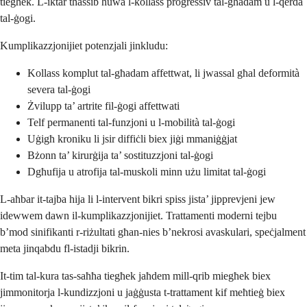
tiegħek. L-iktar tħassib huwa l-kollass progressiv tal-għadam u l-qerda
tal-ġogi.
Kumplikazzjonijiet potenzjali jinkludu:
Kollass komplut tal-għadam affettwat, li jwassal għal deformità
severa tal-ġogi
Żvilupp ta’ artrite fil-ġogi affettwati
Telf permanenti tal-funzjoni u l-mobilità tal-ġogi
Uġigħ kroniku li jsir diffiċli biex jiġi mmaniġġjat
Bżonn ta’ kirurġija ta’ sostituzzjoni tal-ġogi
Dgħufija u atrofija tal-muskoli minn użu limitat tal-ġogi
L-aħbar it-tajba hija li l-intervent bikri spiss jista’ jipprevjeni jew
idewwem dawn il-kumplikazzjonijiet. Trattamenti moderni tejbu
b’mod sinifikanti r-riżultati għan-nies b’nekrosi avaskulari, speċjalment
meta jinqabdu fl-istadji bikrin.
It-tim tal-kura tas-saħħa tiegħek jaħdem mill-qrib miegħek biex
jimmonitorja l-kundizzjoni u jaġġusta t-trattament kif meħtieġ biex