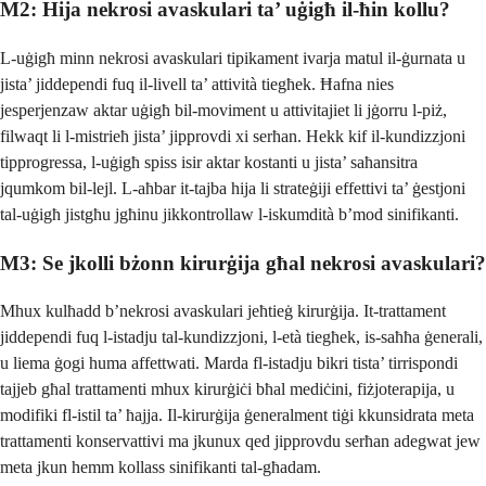
M2: Hija nekrosi avaskulari ta’ uġigħ il-ħin kollu?
L-uġigħ minn nekrosi avaskulari tipikament ivarja matul il-ġurnata u
jista’ jiddependi fuq il-livell ta’ attività tiegħek. Ħafna nies
jesperjenzaw aktar uġigħ bil-moviment u attivitajiet li jġorru l-piż,
filwaqt li l-mistrieħ jista’ jipprovdi xi serħan. Hekk kif il-kundizzjoni
tipprogressa, l-uġigħ spiss isir aktar kostanti u jista’ saħansitra
jqumkom bil-lejl. L-aħbar it-tajba hija li strateġiji effettivi ta’ ġestjoni
tal-uġigħ jistgħu jgħinu jikkontrollaw l-iskumdità b’mod sinifikanti.
M3: Se jkolli bżonn kirurġija għal nekrosi avaskulari?
Mhux kulħadd b’nekrosi avaskulari jeħtieġ kirurġija. It-trattament
jiddependi fuq l-istadju tal-kundizzjoni, l-età tiegħek, is-saħħa ġenerali,
u liema ġogi huma affettwati. Marda fl-istadju bikri tista’ tirrispondi
tajjeb għal trattamenti mhux kirurġiċi bħal mediċini, fiżjoterapija, u
modifiki fl-istil ta’ ħajja. Il-kirurġija ġeneralment tiġi kkunsidrata meta
trattamenti konservattivi ma jkunux qed jipprovdu serħan adegwat jew
meta jkun hemm kollass sinifikanti tal-għadam.