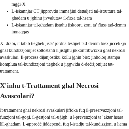
raġġi-X
L-iskannjar CT jipprovdu immaġini dettaljati tal-istruttura tal-
għadam u jgħinu jivvalutaw il-firxa tal-ħsara
L-iskannjar tal-għadam jistgħu jiskopru żoni ta’ fluss tad-demm
imnaqqas
Xi drabi, it-tabib tiegħek jista’ jordna testijiet tad-demm biex jiċċekkja
għal kundizzjonijiet sottostanti li jistgħu jikkontribwixxu għal nekrosi
avaskulari. Il-proċess dijanjostiku kollu jgħin biex jinħoloq stampa
kompluta tal-kundizzjoni tiegħek u jiggwida d-deċiżjonijiet tat-
trattament.
X'inhu t-Trattament għal Necrosi
Avascolari?
It-trattament għal nekrosi avaskulari jiffoka fuq il-preservazzjoni tal-
funzjoni tal-ġogi, il-ġestjoni tal-uġigħ, u l-prevenzjoni ta’ aktar ħsara
lill-għadam. L-approċċ jiddependi fuq l-istadju tal-kundizzjoni u liema