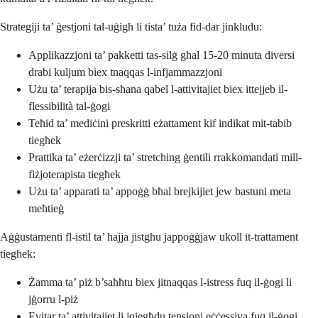
Strategiji ta’ ġestjoni tal-uġigħ li tista’ tuża fid-dar jinkludu:
Applikazzjoni ta’ pakketti tas-silġ għal 15-20 minuta diversi
drabi kuljum biex tnaqqas l-infjammazzjoni
Użu ta’ terapija bis-sħana qabel l-attivitajiet biex ittejjeb il-
flessibilità tal-ġogi
Teħid ta’ mediċini preskritti eżattament kif indikat mit-tabib
tiegħek
Prattika ta’ eżerċizzji ta’ stretching ġentili rrakkomandati mill-
fiżjoterapista tiegħek
Użu ta’ apparati ta’ appoġġ bħal brejkijiet jew bastuni meta
meħtieġ
Aġġustamenti fl-istil ta’ ħajja jistgħu jappoġġjaw ukoll it-trattament
tiegħek:
Żamma ta’ piż b’saħħtu biex jitnaqqas l-istress fuq il-ġogi li
jġorru l-piż
Evitar ta’ attivitajiet li jqiegħdu tensjoni eċċessiva fuq il-ġogi