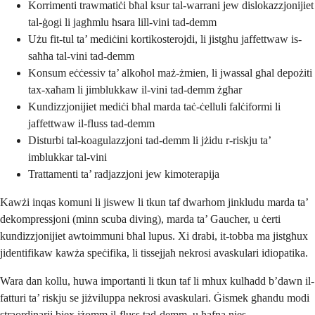
Korrimenti trawmatiċi bħal ksur tal-warrani jew dislokazzjonijiet
tal-ġogi li jagħmlu ħsara lill-vini tad-demm
Użu fit-tul ta’ mediċini kortikosterojdi, li jistgħu jaffettwaw is-
saħħa tal-vini tad-demm
Konsum eċċessiv ta’ alkoħol maż-żmien, li jwassal għal depożiti
tax-xaħam li jimblukkaw il-vini tad-demm żgħar
Kundizzjonijiet mediċi bħal marda taċ-ċelluli falċiformi li
jaffettwaw il-fluss tad-demm
Disturbi tal-koagulazzjoni tad-demm li jżidu r-riskju ta’
imblukkar tal-vini
Trattamenti ta’ radjazzjoni jew kimoterapija
Kawżi inqas komuni li jiswew li tkun taf dwarhom jinkludu marda ta’
dekompressjoni (minn scuba diving), marda ta’ Gaucher, u ċerti
kundizzjonijiet awtoimmuni bħal lupus. Xi drabi, it-tobba ma jistgħux
jidentifikaw kawża speċifika, li tissejjaħ nekrosi avaskulari idiopatika.
Wara dan kollu, huwa importanti li tkun taf li mhux kulħadd b’dawn il-
fatturi ta’ riskju se jiżviluppa nekrosi avaskulari. Ġismek għandu modi
straordinarji biex iżomm il-fluss tad-demm, u ħafna nies