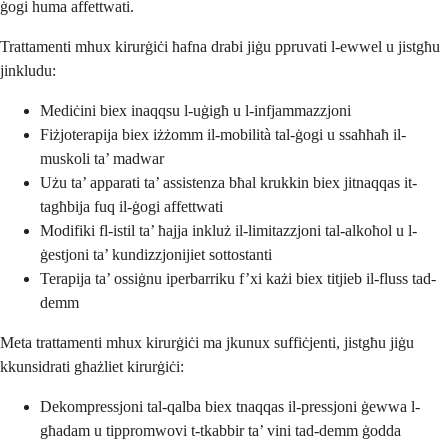
ġogi huma affettwati.
Trattamenti mhux kirurġiċi ħafna drabi jiġu ppruvati l-ewwel u jistgħu
jinkludu:
Mediċini biex inaqqsu l-uġigħ u l-infjammazzjoni
Fiżjoterapija biex iżżomm il-mobilità tal-ġogi u ssaħħaħ il-
muskoli ta’ madwar
Użu ta’ apparati ta’ assistenza bħal krukkin biex jitnaqqas it-
tagħbija fuq il-ġogi affettwati
Modifiki fl-istil ta’ ħajja inkluż il-limitazzjoni tal-alkoħol u l-
ġestjoni ta’ kundizzjonijiet sottostanti
Terapija ta’ ossiġnu iperbarriku f’xi każi biex titjieb il-fluss tad-
demm
Meta trattamenti mhux kirurġiċi ma jkunux suffiċjenti, jistgħu jiġu
kkunsidrati għażliet kirurġiċi:
Dekompressjoni tal-qalba biex tnaqqas il-pressjoni ġewwa l-
għadam u tippromwovi t-tkabbir ta’ vini tad-demm ġodda