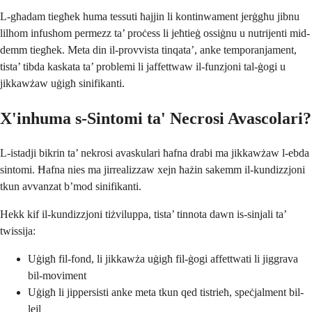
L-għadam tiegħek huma tessuti ħajjin li kontinwament jerġgħu jibnu
lilhom infushom permezz ta’ proċess li jeħtieġ ossiġnu u nutrijenti mid-
demm tiegħek. Meta din il-provvista tinqata’, anke temporanjament,
tista’ tibda kaskata ta’ problemi li jaffettwaw il-funzjoni tal-ġogi u
jikkawżaw uġigħ sinifikanti.
X'inhuma s-Sintomi ta' Necrosi Avascolari?
L-istadji bikrin ta’ nekrosi avaskulari ħafna drabi ma jikkawżaw l-ebda
sintomi. Ħafna nies ma jirrealizzaw xejn ħażin sakemm il-kundizzjoni
tkun avvanzat b’mod sinifikanti.
Hekk kif il-kundizzjoni tiżviluppa, tista’ tinnota dawn is-sinjali ta’
twissija:
Uġigħ fil-fond, li jikkawża uġigħ fil-ġogi affettwati li jiggrava
bil-moviment
Uġigħ li jippersisti anke meta tkun qed tistrieħ, speċjalment bil-
lejl