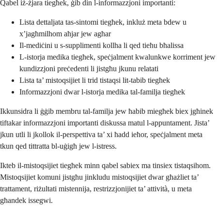
Qabel iż-żjara tiegħek, ġib din l-informazzjoni importanti:
Lista dettaljata tas-sintomi tiegħek, inkluż meta bdew u
x’jagħmilhom aħjar jew agħar
Il-mediċini u s-supplimenti kollha li qed tieħu bħalissa
L-istorja medika tiegħek, speċjalment kwalunkwe korriment jew
kundizzjoni preċedenti li jistgħu jkunu relatati
Lista ta’ mistoqsijiet li trid tistaqsi lit-tabib tiegħek
Informazzjoni dwar l-istorja medika tal-familja tiegħek
Ikkunsidra li ġġib membru tal-familja jew ħabib miegħek biex jgħinek
tiftakar informazzjoni importanti diskussa matul l-appuntament. Jista’
jkun utli li jkollok il-perspettiva ta’ xi ħadd ieħor, speċjalment meta
tkun qed tittratta bl-uġigħ jew l-istress.
Ikteb il-mistoqsijiet tiegħek minn qabel sabiex ma tinsiex tistaqsihom.
Mistoqsijiet komuni jistgħu jinkludu mistoqsijiet dwar għażliet ta’
trattament, riżultati mistennija, restrizzjonijiet ta’ attività, u meta
għandek issegwi.