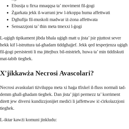
Ebusija u firxa mnaqqsa ta’ moviment fil-ġogi
Żgarkata jekk il-warrani jew l-irkoppa huma affettwati
Dgħufija fil-muskoli madwar iż-żona affettwata
Sensazzjoni ta’ tħin meta tmexxi l-ġogi
L-uġigħ tipikament jibda bħala uġigħ matt u jista’ jsir pjuttost sever
hekk kif l-istruttura tal-għadam tiddgħajjef. Jekk qed tesperjenza uġigħ
fil-ġogi persistenti li ma jittejbux bil-mistrieħ, huwa ta’ min tiddiskuti
mat-tabib tiegħek.
X'jikkawża Necrosi Avascolari?
Necrosi avaskulari tiżviluppa meta xi ħaġa tfixkel il-fluss normali tad-
demm għall-għadam tiegħek. Dan jista’ jiġri permezz ta’ korriment
dirett jew diversi kundizzjonijiet mediċi li jaffettwaw iċ-ċirkolazzjoni
tiegħek.
L-iktar kawżi komuni jinkludu: