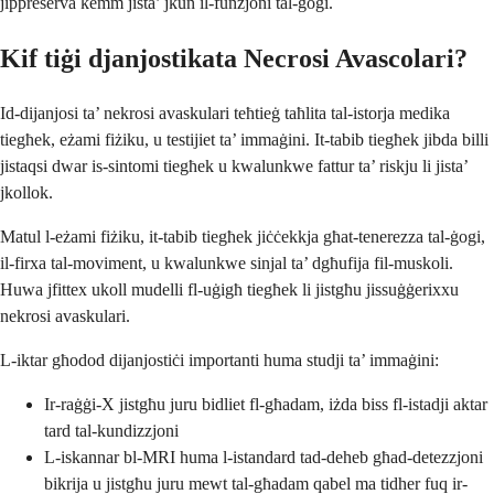
jippreserva kemm jista’ jkun il-funzjoni tal-ġogi.
Kif tiġi djanjostikata Necrosi Avascolari?
Id-dijanjosi ta’ nekrosi avaskulari teħtieġ taħlita tal-istorja medika
tiegħek, eżami fiżiku, u testijiet ta’ immaġini. It-tabib tiegħek jibda billi
jistaqsi dwar is-sintomi tiegħek u kwalunkwe fattur ta’ riskju li jista’
jkollok.
Matul l-eżami fiżiku, it-tabib tiegħek jiċċekkja għat-tenerezza tal-ġogi,
il-firxa tal-moviment, u kwalunkwe sinjal ta’ dgħufija fil-muskoli.
Huwa jfittex ukoll mudelli fl-uġigħ tiegħek li jistgħu jissuġġerixxu
nekrosi avaskulari.
L-iktar għodod dijanjostiċi importanti huma studji ta’ immaġini:
Ir-raġġi-X jistgħu juru bidliet fl-għadam, iżda biss fl-istadji aktar
tard tal-kundizzjoni
L-iskannar bl-MRI huma l-istandard tad-deheb għad-detezzjoni
bikrija u jistgħu juru mewt tal-għadam qabel ma tidher fuq ir-