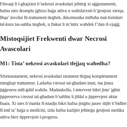
Filwaqt li l-għajxien b’nekrosi avaskulari jeħtieġ xi aġġustamenti,
ħafna nies ikomplu jgħixu ħajja attiva u sodisfaċenti b’ġestjoni xierqa.
Ibqa’ involut fit-trattament tiegħek, ikkomunika miftuħa mal-fornituri
tal-kura tas-saħħa tiegħek, u ftakar li m’intix waħdek f’dan il-vjaġġ.
Mistoqsijiet Frekwenti dwar Necrosi
Avascolari
M1: Tista’ nekrosi avaskulari tfejjaq waħedha?
Sfortunatament, nekrosi avaskulari rarament tfejjaq kompletament
mingħajr trattament. Ladarba t-tessut tal-għadam imut, ma jistax
jiġġenera mill-ġdid waħdu. Madankollu, l-intervent bikri jista’ jgħin
jippreserva t-tessut tal-għadam b’saħħtu li jifdal u jipprevjeni aktar
ħsara. Xi nies b’marda fl-istadju bikri ħafna jistgħu jaraw titjib b’bidliet
fl-istil ta’ ħajja u mediċini, iżda ħafna każijiet jeħtieġu ġestjoni medika
attiva biex tipprevjeni l-progress.