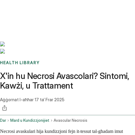
Benchmarks
Stories
FAQ
Sign up / Log in
HEALTH LIBRARY
X'in hu Necrosi Avascolari? Sintomi,
Kawżi, u Trattament
Aġġornat l-aħħar
17 ta’ Frar 2025
Dar
Mard u Kundizzjonijiet
Avascular Necrosis
Necrosi avaskulari hija kundizzjoni fejn it-tessut tal-għadam imut