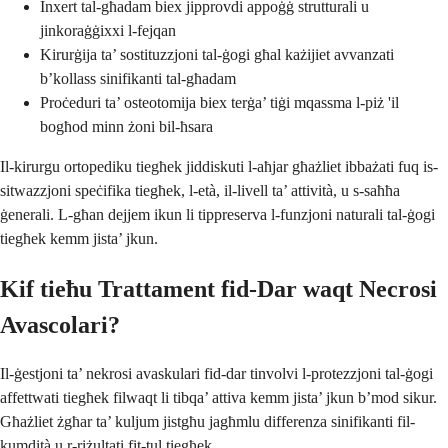
Inxert tal-għadam biex jipprovdi appoġġ strutturali u
jinkoraġġixxi l-fejqan
Kirurġija ta’ sostituzzjoni tal-ġogi għal każijiet avvanzati
b’kollass sinifikanti tal-għadam
Proċeduri ta’ osteotomija biex terġa’ tiġi mqassma l-piż 'il
bogħod minn żoni bil-ħsara
Il-kirurgu ortopediku tiegħek jiddiskuti l-aħjar għażliet ibbażati fuq is-
sitwazzjoni speċifika tiegħek, l-età, il-livell ta’ attività, u s-saħħa
ġenerali. L-għan dejjem ikun li tippreserva l-funzjoni naturali tal-ġogi
tiegħek kemm jista’ jkun.
Kif tieħu Trattament fid-Dar waqt Necrosi
Avascolari?
Il-ġestjoni ta’ nekrosi avaskulari fid-dar tinvolvi l-protezzjoni tal-ġogi
affettwati tiegħek filwaqt li tibqa’ attiva kemm jista’ jkun b’mod sikur.
Għażliet żgħar ta’ kuljum jistgħu jagħmlu differenza sinifikanti fil-
kumdità u r-riżultati fit-tul tiegħek.