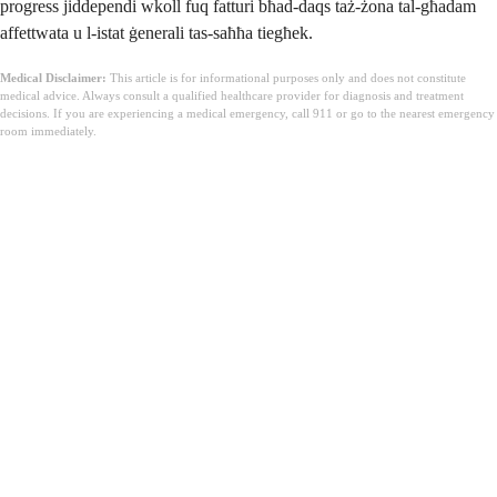
progress jiddependi wkoll fuq fatturi bħad-daqs taż-żona tal-għadam
affettwata u l-istat ġenerali tas-saħħa tiegħek.
Medical Disclaimer:
This article is for informational purposes only and does not constitute
medical advice. Always consult a qualified healthcare provider for diagnosis and treatment
decisions. If you are experiencing a medical emergency, call 911 or go to the nearest emergency
room immediately.