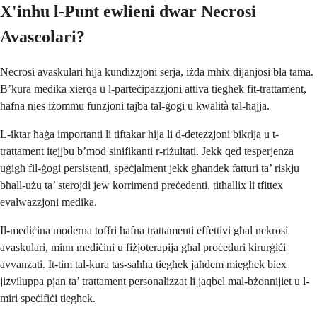
X'inhu l-Punt ewlieni dwar Necrosi
Avascolari?
Necrosi avaskulari hija kundizzjoni serja, iżda mhix dijanjosi bla tama.
B’kura medika xierqa u l-parteċipazzjoni attiva tiegħek fit-trattament,
ħafna nies iżommu funzjoni tajba tal-ġogi u kwalità tal-ħajja.
L-iktar ħaġa importanti li tiftakar hija li d-detezzjoni bikrija u t-
trattament itejjbu b’mod sinifikanti r-riżultati. Jekk qed tesperjenza
uġigħ fil-ġogi persistenti, speċjalment jekk għandek fatturi ta’ riskju
bħall-użu ta’ sterojdi jew korrimenti preċedenti, titħallix li tfittex
evalwazzjoni medika.
Il-mediċina moderna toffri ħafna trattamenti effettivi għal nekrosi
avaskulari, minn mediċini u fiżjoterapija għal proċeduri kirurġiċi
avvanzati. It-tim tal-kura tas-saħħa tiegħek jaħdem miegħek biex
jiżviluppa pjan ta’ trattament personalizzat li jaqbel mal-bżonnijiet u l-
miri speċifiċi tiegħek.