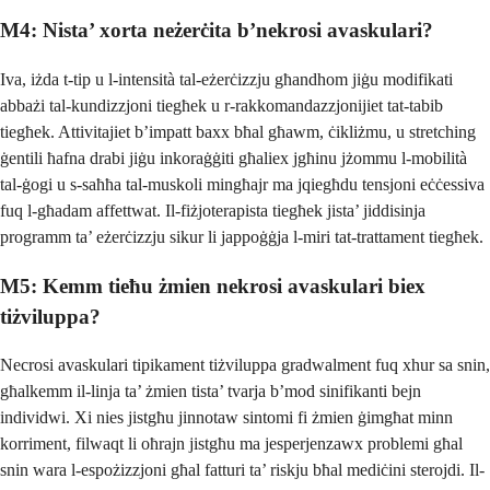
M4: Nista’ xorta neżerċita b’nekrosi avaskulari?
Iva, iżda t-tip u l-intensità tal-eżerċizzju għandhom jiġu modifikati
abbażi tal-kundizzjoni tiegħek u r-rakkomandazzjonijiet tat-tabib
tiegħek. Attivitajiet b’impatt baxx bħal għawm, ċikliżmu, u stretching
ġentili ħafna drabi jiġu inkoraġġiti għaliex jgħinu jżommu l-mobilità
tal-ġogi u s-saħħa tal-muskoli mingħajr ma jqiegħdu tensjoni eċċessiva
fuq l-għadam affettwat. Il-fiżjoterapista tiegħek jista’ jiddisinja
programm ta’ eżerċizzju sikur li jappoġġja l-miri tat-trattament tiegħek.
M5: Kemm tieħu żmien nekrosi avaskulari biex
tiżviluppa?
Necrosi avaskulari tipikament tiżviluppa gradwalment fuq xhur sa snin,
għalkemm il-linja ta’ żmien tista’ tvarja b’mod sinifikanti bejn
individwi. Xi nies jistgħu jinnotaw sintomi fi żmien ġimgħat minn
korriment, filwaqt li oħrajn jistgħu ma jesperjenzawx problemi għal
snin wara l-espożizzjoni għal fatturi ta’ riskju bħal mediċini sterojdi. Il-