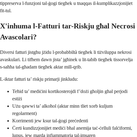
tippreserva l-funzjoni tal-ġogi tiegħek u tnaqqas il-kumplikazzjonijiet
fit-tul.
X'inhuma l-Fatturi tar-Riskju għal Necrosi
Avascolari?
Diversi fatturi jistgħu jżidu l-probabbiltà tiegħek li tiżviluppa nekrosi
avaskulari. Li tifhem dawn jista’ jgħinek u lit-tabib tiegħek tissorvelja
s-saħħa tal-għadam tiegħek aktar mill-qrib.
L-iktar fatturi ta’ riskju primarji jinkludu:
Teħid ta’ mediċini kortikosterojdi f’dożi għoljin għal perjodi
estiżi
Użu qawwi ta’ alkoħol (aktar minn tliet xorb kuljum
regolarment)
Korrimenti jew ksur tal-ġogi preċedenti
Ċerti kundizzjonijiet mediċi bħal anemija taċ-ċelluli falċiformi,
lupus, jew marda infjammatorja tal-imsaren