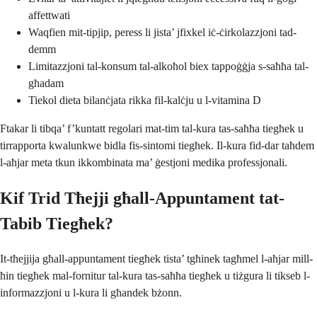
affettwati
Waqfien mit-tipjip, peress li jista’ jfixkel iċ-ċirkolazzjoni tad-
demm
Limitazzjoni tal-konsum tal-alkoħol biex tappoġġja s-saħħa tal-
għadam
Tiekol dieta bilanċjata rikka fil-kalċju u l-vitamina D
Ftakar li tibqa’ f’kuntatt regolari mat-tim tal-kura tas-saħħa tiegħek u
tirrapporta kwalunkwe bidla fis-sintomi tiegħek. Il-kura fid-dar taħdem
l-aħjar meta tkun ikkombinata ma’ ġestjoni medika professjonali.
Kif Trid Tħejji għall-Appuntament tat-
Tabib Tiegħek?
It-tħejjija għall-appuntament tiegħek tista’ tgħinek tagħmel l-aħjar mill-
ħin tiegħek mal-fornitur tal-kura tas-saħħa tiegħek u tiżgura li tikseb l-
informazzjoni u l-kura li għandek bżonn.